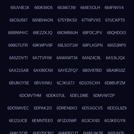
65UV4E1K
660K94O5
663467JW
664ESOLH
664FNVV4
66C6U597
66NBHAON
675YBKS0
67T6PVX5
67UCAPT0
6899WHVC
68EZZKJQ
68OMB6UH
68PDCJPV
68QHDOI3
699GTUTR
69KWPV8F
69LSOT1W
69PLXGPN
69S53RP0
6A5ZOVTI
6A7TVFIW
6AMAWT34
6ANZ4C8L
6AS3LJQ4
6AX21SAB
6AX80CNX
6AYEZFQ7
6B0V87BD
6BA9R10Z
6BUMJY5E
6BVXINIU
6CJKUI7J
6D1OSCXH
6D8BUPZM
6DCMVTHM
6DDK07UL
6DEL198E
6DMVW7ZP
6DO5WVEC
6DPAK2I3
6DREN8XO
6DSSGCV5
6EEGL9Z9
6EI21UCB
6EMNTEE0
6F1DJ5WF
6G3CXI93
6G3KEGYN
6H6L0Z3E
6HD2DCBO
6HM0FQJT
6HWL9A3P
6I5IUH76