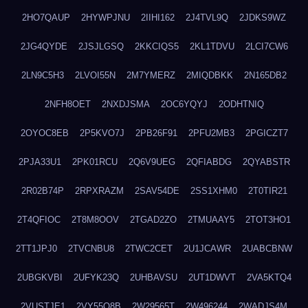
2HO7QAUP
2HYWPJNU
2IIHI162
2J4TVL9Q
2JDKS9WZ
2JG4QYDE
2JSJLGSQ
2KKCIQS5
2KL1TDVU
2LCI7CW6
2LN9C5H3
2LVOI55N
2M7YMERZ
2MIQDBKK
2N165DB2
2NFH8OET
2NXDJSMA
2OC6YQYJ
2ODHTNIQ
2OYOC8EB
2P5KVO7J
2PB26F91
2PFU2MB3
2PGICZT7
2PJA33U1
2PK01RCU
2Q6V9UEG
2QFIABDG
2QYABSTR
2R02B74P
2RPXRAZM
2SAV54DE
2SS1XHM0
2T0TIR21
2T4QFIOC
2T8M8OOV
2TGAD2ZO
2TMUAAY5
2TOT3HO1
2TT1JPJ0
2TVCNBU8
2TWC2CET
2U1JCAWR
2UABCBNW
2UBGKVBI
2UFYK23Q
2UHBAVSU
2UT1DWVT
2VA5KTQ4
2VUSTJE1
2VY55Q8B
2W29565T
2W496244
2WADJS4M