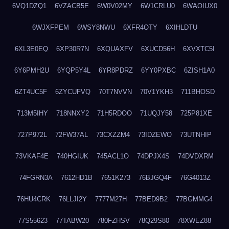
6VQ1DZQ1
6VZACB5E
6W0V02MY
6W1CRLU0
6WAOIUX0
6WJXFPEM
6WSY8NWU
6XFR4OTY
6XIHLDTU
6XL3E0EQ
6XP30R7N
6XQUAXFV
6XUCD56H
6XVXTC5I
6Y6PMH2U
6YQP5Y4L
6YR8PDRZ
6YY0PXBC
6ZISH1A0
6ZT4UC5F
6ZYCUFVQ
70T7NVVN
70V1YKH3
711BHOSD
713M5IHY
718NNXY2
71H5RDOO
71UQJY58
725P81XE
727P972L
72FW37AL
73CXZZM4
73IDZEWO
73UTNHIP
73VKAF4E
740HGIUK
745ACL1O
74DPJX4S
74DVDXRM
74FGRN3A
7612HD1B
7651K273
76BJGQ4F
76G4013Z
76HU4CRK
76LLJI2Y
7777M27H
77BED9B2
77BGMMG4
77S55623
77TABW20
780FZHSV
78Q29S80
78XWEZ88