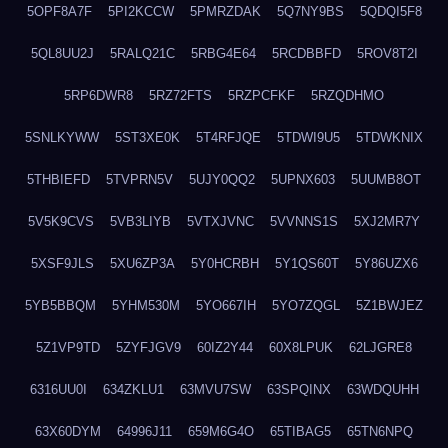
5OPF8A7F
5PI2KCCW
5PMRZDAK
5Q7NY9BS
5QDQI5F8
5QL8UU2J
5RALQ21C
5RBG4E64
5RCDBBFD
5ROV8T2I
5RP6DWR8
5RZ72FTS
5RZPCFKF
5RZQDHMO
5SNLKYWW
5ST3XE0K
5T4RFJQE
5TDWI9U5
5TDWKNIX
5THBIEFD
5TVPRN5V
5UJY0QQ2
5UPNX603
5UUMB8OT
5V5K9CVS
5VB3LIYB
5VTXJVNC
5VVNNS1S
5XJ2MR7Y
5XSF9JLS
5XU6ZP3A
5Y0HCRBH
5Y1QS60T
5Y86UZX6
5YB5BBQM
5YHM530M
5YO667IH
5YO7ZQGL
5Z1BWJEZ
5Z1VP9TD
5ZYFJGV9
60IZ2Y44
60X8LPUK
62LJGRE8
6316UU0I
634ZKLU1
63MVU7SW
63SPQINX
63WDQUHH
63X60DYM
64996J11
659M6G4O
65TIBAG5
65TN6NPQ