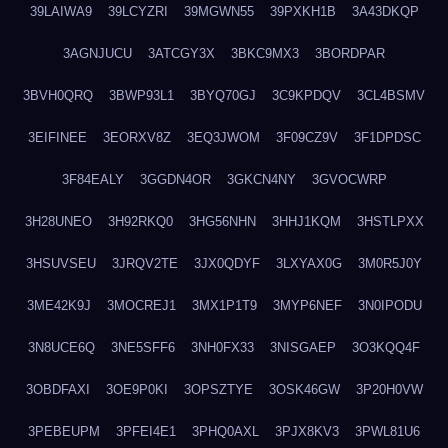
39LAIWA9
39LCYZRI
39MGWN55
39PXKH1B
3A43DKQP
3AGNJUCU
3ATCGY3X
3BKC9MX3
3BORDPAR
3BVH0QRQ
3BWP93L1
3BYQ70GJ
3C9KPDQV
3CL4BSMV
3EIFINEE
3EORXV8Z
3EQ3JWOM
3F09CZ9V
3F1DPDSC
3F84EALY
3GGDN4OR
3GKCN4NY
3GVOCWRP
3H28UNEO
3H92RKQ0
3HG56NHN
3HHJ1KQM
3HSTLPXX
3HSUVSEU
3JRQV2TE
3JX0QDYF
3LXYAX0G
3M0R5J0Y
3ME42K9J
3MOCREJ1
3MX1P1T9
3MYP6NEF
3N0IPODU
3N8UCE6Q
3NE5SFF6
3NH0FX33
3NISGAEP
3O3KQQ4F
3OBDFAXI
3OE9P0KI
3OPSZTYE
3OSK46GW
3P20H0VW
3PEBEUPM
3PFEI4E1
3PHQ0AXL
3PJX8KV3
3PWL81U6