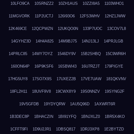
10LFO9CA
10SRNZZ2
10ZH1AUS
10ZZI8A5
1103WHO1
11MGVORK
11P2UCTJ
126I93O6
12FS3WHV
12HZ1JWW
12K469CE
12QCPWZN
12UKQO0N
133P7UOC
13COV7L8
14GYHZ3D
14H4A825
14M9BJ75
14NJ13LJ
14PRJLGB
14PRLC85
14WY7OYZ
1546DY9V
15B2SHBQ
15C9WR6H
160ON64P
16P9KSF6
16SBWI43
16U7RZJT
179PIGYE
17HG5UY8
17SO7X9S
17UXEZ2B
17VE7UAW
181QKVNV
18FL2H11
18UVF9V8
19CWX8Y9
19S0NNZV
19SYNG2F
19V5GFDB
19YDYQRW
1AU5Q96D
1AXWRT6R
1B3DEC8P
1BHACZIN
1BI91YFQ
1BNJXLZ0
1BR5X4KO
1CFFT9FI
1D9U2JR1
1DBSQ817
1DRJ3XP8
1E2BYTZD