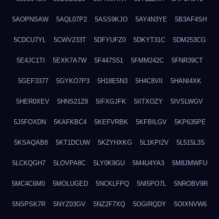
5AOPNSAW
5AQL07P2
5ASS9KJO
5AY4N3YE
5B3AF4SH
5CDCU7YL
5CWV233T
5DFYUFZ0
5DKYT31C
5DM253CG
5E4JC1TI
5EXK7A7W
5F447S51
5FMM242C
5FNR39CT
5GEF3377
5GYKO7P3
5H18E5N3
5H4C8VII
5HANI4XK
5HER0XEV
5HNS21Z8
5IFXGJFK
5IITXOZY
5IVSLWGV
5J5FOXDN
5KAFKBC4
5KEFVRBK
5KFBILGV
5KP635PE
5KSAQAB8
5KT1DCUW
5KZYHXKG
5L1KPI2V
5L515L3S
5LCKQGH7
5LOVPA8C
5LY0K9GU
5M4U4YA3
5M8JMWFU
5MC4C6M0
5MOLUGED
5NCKLFPQ
5NI5PO7L
5NROBV9R
5NSPSK7R
5NYZ03GV
5NZ2F7XQ
5OGIRQDY
5OIXNVW6