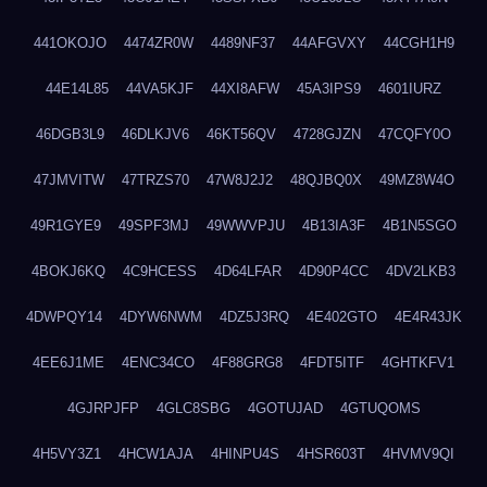
441OKOJO
4474ZR0W
4489NF37
44AFGVXY
44CGH1H9
44E14L85
44VA5KJF
44XI8AFW
45A3IPS9
4601IURZ
46DGB3L9
46DLKJV6
46KT56QV
4728GJZN
47CQFY0O
47JMVITW
47TRZS70
47W8J2J2
48QJBQ0X
49MZ8W4O
49R1GYE9
49SPF3MJ
49WWVPJU
4B13IA3F
4B1N5SGO
4BOKJ6KQ
4C9HCESS
4D64LFAR
4D90P4CC
4DV2LKB3
4DWPQY14
4DYW6NWM
4DZ5J3RQ
4E402GTO
4E4R43JK
4EE6J1ME
4ENC34CO
4F88GRG8
4FDT5ITF
4GHTKFV1
4GJRPJFP
4GLC8SBG
4GOTUJAD
4GTUQOMS
4H5VY3Z1
4HCW1AJA
4HINPU4S
4HSR603T
4HVMV9QI