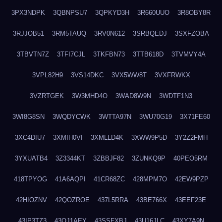
3PX3NDPK
3QBNPSU7
3QPKYD3H
3R660UUO
3R8OBY8R
3RJJOB51
3RM5TAUQ
3RV0N612
3SRBQEDJ
3SXFZOBA
3TBVTN7Z
3TFI7CJL
3TKFBN73
3TTB618D
3TVMVY4A
3VPL82H9
3VS14DKC
3VX5WW8T
3VXFRWKX
3VZRTGEK
3W3MHD4O
3WAD8W9N
3WDTF1N3
3WI8G8SN
3WQDYCWK
3WTTA97N
3WU70G19
3X71FE60
3XC4DIU7
3XMIH0VI
3XMLLD4K
3XWW9P5D
3Y2Z2FMH
3YXUATB4
3Z3344KT
3ZBBJF82
3ZUNKQ9P
40PEO5RM
418TPYOG
41A6AQPI
41CR68ZC
428MPM7O
42EW9PZP
42HIOZNV
42QOZROE
437L5RRA
43BE766X
43EEF23E
43IP3TZ3
43OJ1AEY
43SSFXBJ
43U16JLC
43XY7A9N