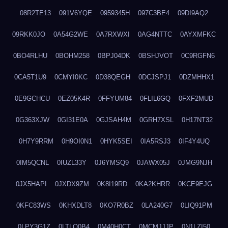
08R2TE13
091V6YQE
0959345H
097C3BE4
09DI9AQ2
09RKK0JO
0A54G2WE
0A7RXWXI
0AG4NTTC
0AYXMFKC
0BO4RLHU
0BOHM258
0BPJ04DK
0BSHJVOT
0C9RGFN6
0CA5T1U9
0CMYI0KC
0D38QEGH
0DCJSPJ1
0DZMHHX1
0E9GCHCU
0EZ05K4R
0FFYUM84
0FLIL6GQ
0FXF2MUD
0G363XJW
0GI31E0A
0GJSAH4M
0GRH7XSL
0H17NT32
0H7Y9RRM
0H9OI0N1
0HYK5SEI
0IA5RSJ3
0IF4Y4UQ
0IM5QCNL
0IUZL33Y
0J6YMSQ9
0JAWX05J
0JMG9NJH
0JX5HAPI
0JXDX9ZM
0K8I19RD
0KA2KHRR
0KCE9EJG
0KFC83WS
0KHXDLT8
0KO7R0BZ
0LA240G7
0LIQ91PM
0LPY3G1Z
0LTLQ0B4
0M40H0CT
0MCMJJJP
0N1LZI50