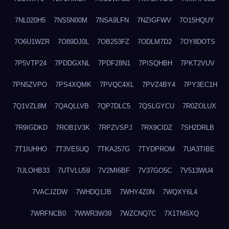
7NL020H5
7NS5N00M
7NSA9LFN
7NZIGFWV
7O15HQUY
7O6U1WZR
7O89DJ0L
7OB253FZ
7ODLM7D2
7OY8DOTS
7P5VTP24
7PDDGXNL
7PDF28N1
7PISQHBH
7PKT2VUV
7PN5ZVPO
7PS4XQMK
7PVQC4XL
7PVZ4BY4
7PY3EC1H
7Q1VZL8M
7QAQLLVB
7QP7DLC5
7QSLGYCU
7R0ZOLUX
7R9IGDKD
7ROB1V3K
7RPZVSPJ
7RX9CIDZ
7SH2DRLB
7T1IUHHO
7T3VE5UQ
7TKA257G
7TYDPROM
7UA3TIBE
7ULOHB33
7UTVLU59
7V2MI6BF
7V37GO5C
7V513WU4
7VACJZDW
7WHDQ1JB
7WHY4Z0N
7WQXY6L4
7WRFNCB0
7WWR3W39
7WZCNQ7C
7X1TM5XQ