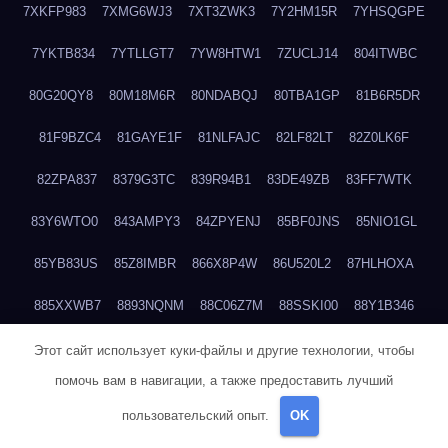
7XKFP983
7XMG6WJ3
7XT3ZWK3
7Y2HM15R
7YHSQGPE
7YKTB834
7YTLLGT7
7YW8HTW1
7ZUCLJ14
804ITWBC
80G20QY8
80M18M6R
80NDABQJ
80TBA1GP
81B6R5DR
81F9BZC4
81GAYE1F
81NLFAJC
82LF82LT
82Z0LK6F
82ZPA837
8379G3TC
839R94B1
83DE49ZB
83FF7WTK
83Y6WTO0
843AMPY3
84ZPYENJ
85BF0JNS
85NIO1GL
85YB83US
85Z8IMBR
866X8P4W
86U520L2
87HLHOXA
885XXWB7
8893NQNM
88C06Z7M
88SSKI00
88Y1B346
88ZYQON6
88ZZ29JA
895NL72T
89WVKQCH
8A6B5EEP
Этот сайт использует куки-файлы и другие технологии, чтобы
помочь вам в навигации, а также предоставить лучший
8BBJWQMN
8BJPIIGO
8BSWANL0
8BVB056I
8BZT9YKF
пользовательский опыт.
OK
8BZZZWSD
8C2C6QL5
8C6H1X9Q
8CEG9O6P
8CFDQ2M4