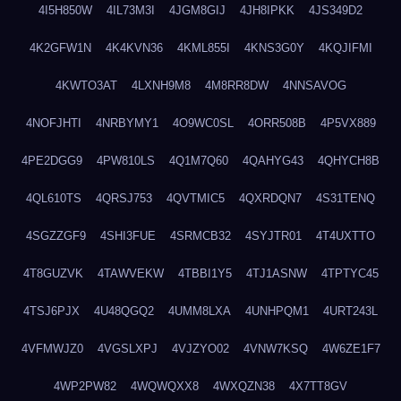
4I5H850W
4IL73M3I
4JGM8GIJ
4JH8IPKK
4JS349D2
4K2GFW1N
4K4KVN36
4KML855I
4KNS3G0Y
4KQJIFMI
4KWTO3AT
4LXNH9M8
4M8RR8DW
4NNSAVOG
4NOFJHTI
4NRBYMY1
4O9WC0SL
4ORR508B
4P5VX889
4PE2DGG9
4PW810LS
4Q1M7Q60
4QAHYG43
4QHYCH8B
4QL610TS
4QRSJ753
4QVTMIC5
4QXRDQN7
4S31TENQ
4SGZZGF9
4SHI3FUE
4SRMCB32
4SYJTR01
4T4UXTTO
4T8GUZVK
4TAWVEKW
4TBBI1Y5
4TJ1ASNW
4TPTYC45
4TSJ6PJX
4U48QGQ2
4UMM8LXA
4UNHPQM1
4URT243L
4VFMWJZ0
4VGSLXPJ
4VJZYO02
4VNW7KSQ
4W6ZE1F7
4WP2PW82
4WQWQXX8
4WXQZN38
4X7TT8GV