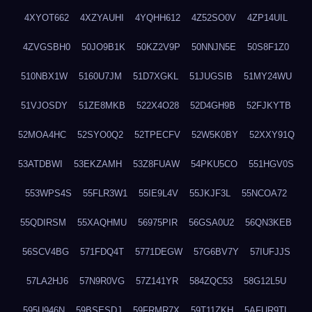
4XYOT662
4XZYAUHI
4YQHH612
4Z52SO0V
4ZP14UIL
4ZVGSBH0
50JO9B1K
50KZ2V9P
50NNJN5E
50S8F1Z0
510NBX1W
5160U7JM
51D7XGKL
51JUGSIB
51MY24WU
51VJOSDY
51ZE8MKB
522X4O28
52D4GH9B
52FJKYTB
52MOA4HC
52SYO0Q2
52TPECFV
52W5K0BY
52XXY91Q
53ATDBWI
53EKZAMH
53Z8FUAW
54PKU5CO
551HGV0S
553WPS4S
55FLR3W1
55IE9L4V
55JKJF3L
55NCOA72
55QDIRSM
55XAQHMU
56975PIR
56GSA0U2
56QN3KEB
56SCV4BG
571FDQ4T
5771DEGW
57G6BV7Y
57IUFJJS
57LA2HJ6
57N9R0VG
57Z141YR
584ZQC53
58G12L5U
595U946N
59BSESDJ
59FRMR7X
59T11ZKH
5AFUR9TL