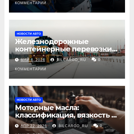
КОММЕНТАРИИ
НОВОСТИ АВТО
Железнодорожные
контейнерные перевозки
из Китая в Россию:
МАЙ 6, 2026
BILCARGO_RU
0
маршруты, сроки и
требования
КОММЕНТАРИИ
НОВОСТИ АВТО
Моторные масла:
классификация, вязкость и
рекомендации по выбору
АПР 22, 2026
BILCARGO_RU
0
для различных типов