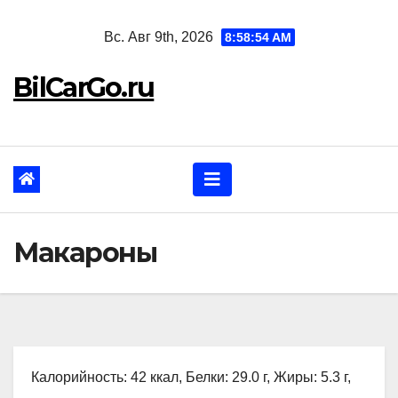
Перейти
Вс. Авг 9th, 2026
8:58:55 AM
к
содержанию
BilCarGo.ru
Макароны
Калорийность: 42 ккал, Белки: 29.0 г, Жиры: 5.3 г,