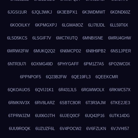
6JGSI1UR
6JQL3WKJ
6K3EBPX1
6K3WDMWT
6KDND60Z
6KOOILKY
6KPMGXPJ
6LGMA8OZ
6LI78JDL
6LL59T6X
6LSD5KCS
6LSGIF7V
6MC7XUTQ
6MNBISNE
6MRU4GHW
6MRWI2FW
6MUKQ2Q2
6N6MCPD2
6N8H9PB2
6NS1JPER
6NTR3U7I
6OXMG49D
6PHYGAFF
6PM1Z7A5
6PO2WC0X
6PPNPOF5
6Q23B2FW
6QE19FL3
6QEEKCMR
6QKOAUOS
6QVIJ1K1
6R431JL5
6RGMWOLX
6RKWC57X
6RMKNV3X
6RV8LARZ
6SBTC8OR
6T3R3AJM
6TKE2JE3
6TPRWJZM
6U06OJTH
6UJEQ0CF
6UQ42P16
6UTK14DG
6UU9ROQK
6UZUZF6L
6V4POCW2
6V6FZLKN
6VJVHI57