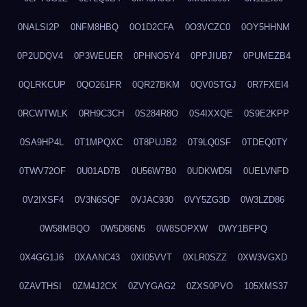
0NALSI2P
0NFM8HBQ
0O1D2CFA
0O3VCZC0
0OY5HHNM
0P2UDQV4
0P3WEUER
0PHNO5Y4
0PPJIUB7
0PUMEZB4
0QLRKCUP
0QO261FR
0QR27BKM
0QV0STGJ
0R7FXEI4
0RCWTWLK
0RH9C3CH
0S284R8O
0S4IXXQE
0S9E2KPP
0SA9HP4L
0T1MPQXC
0T8PUJB2
0T9LQ0SF
0TDEQ0TY
0TWV72OF
0U01AD7B
0U56W7B0
0UDKWD5I
0UELVNFD
0V2IXSF4
0V3N6SQF
0VJAC930
0VY5ZG3D
0W3LZD86
0W58MBQO
0W5D86N5
0W8SOPXW
0WY1BFPQ
0X4GG1J6
0XAANC43
0XI05VVT
0XLR0SZZ
0XW3VGXD
0ZAVTHSI
0ZM4J2CX
0ZVYGAG2
0ZXS0PVO
105XMS37