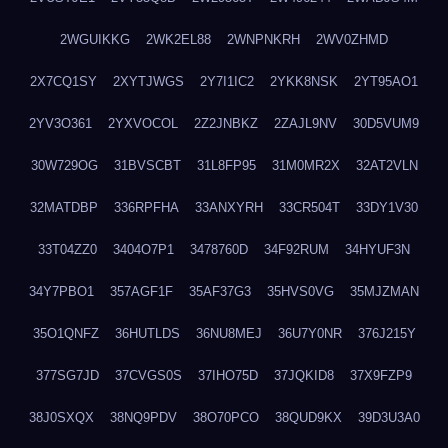
2WGUIKKG
2WK2EL88
2WNPNKRH
2WV0ZHMD
2X7CQ1SY
2XYTJWGS
2Y7I1IC2
2YKK8NSK
2YT95AO1
2YV3O361
2YXVOCOL
2Z2JNBKZ
2ZAJL9NV
30D5VUM9
30W729OG
31BVSCBT
31L8FP95
31M0MR2X
32AT2VLN
32MATDBP
336RPFHA
33ANXYRH
33CR504T
33DY1V30
33T04ZZ0
3404O7P1
3478760D
34F92RUM
34HYUF3N
34Y7PBO1
357AGF1F
35AF37G3
35HVS0VG
35MJZMAN
35O1QNFZ
36HUTLDS
36NU8MEJ
36U7Y0NR
376J215Y
377SG7JD
37CVGS0S
37IHO75D
37JQKID8
37X9FZP9
38J0SXQX
38NQ9PDV
38O70PCO
38QUD9KX
39D3U3A0