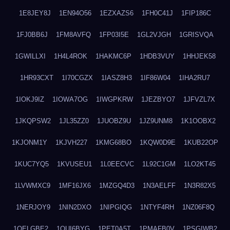
1E8JEY8J
1EN94O56
1EZXAZS6
1FH0C41J
1FIP186C
1FJ0BB6J
1FM8AVFQ
1FP03I5E
1GL2VJGH
1GRISVQA
1GWILLXI
1H4L4ROK
1HAKMC6P
1HDB3VUY
1HHJEK58
1HR93CXT
1I70CGZX
1IASZ8H3
1IF86W04
1IHA2RU7
1IOKJ9IZ
1IOWA7OG
1IWGPKRW
1JEZBYO7
1JFVZL7X
1JKQPSW2
1JL35ZZ0
1JUOBZ9U
1JZ9UNM8
1K1OOBX2
1KJONM1Y
1KJVH227
1KMG68BO
1KQW0D9E
1KUB22OP
1KUC7YQ5
1KVUSEU1
1L0EECVC
1L92C1GM
1LO2KT45
1LVWMXC9
1MF16JX6
1MZGQ4D3
1N3AELFF
1N3R82X5
1NERJOY9
1NIN2DXO
1NIPGIQG
1NTYF4RH
1NZ06F8Q
1OELGBE2
1OUI6BYG
1PET0A5T
1PMAFB0V
1PSGIWB2