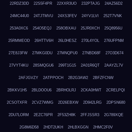
22RDZ3DD
22S5F4PR
22XXR3UO
232PTAJG
24AZ56D2
24MC44U0
24TJTMVU
24XS3FEV
24YV1LVI
252T7VNK
253A0XC6
254O5EQJ
258OBXAU
25JR0XCH
25Q8956U
25RMMEOD
26HTTV6H
26L0HESZ
270L4YOL
276UFPNM
27E8J3FW
27MKG0DU
27MNQPU0
27NBD68F
27O3D674
27VYT4KU
28SMQGU6
299T1G15
2A01R6QT
2AAYZL7V
2AFJGVZY
2ATPPOCH
2B2G3AW2
2BFZFCNW
2BKKV1H5
2BLDOOU6
2BRHOLRJ
2CKA0HWT
2CRELPQI
2CSOTXFR
2CVZ7WMG
2D26EBXW
2D942LRG
2DPSN680
2DU7LORM
2EZC76PR
2F53ZH8K
2FFJSSR3
2G789XQE
2G8M6D58
2HDT2UKH
2HLBXGGN
2HMC2F0V