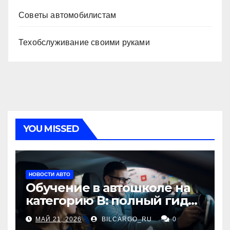
Советы автомобилистам
Техобслуживание своими руками
YOU MISSED
НОВОСТИ АВТО
Обучение в автошколе на
категорию В: полный гид
для будущих водителей
МАЙ 21, 2026
BILCARGO_RU
0