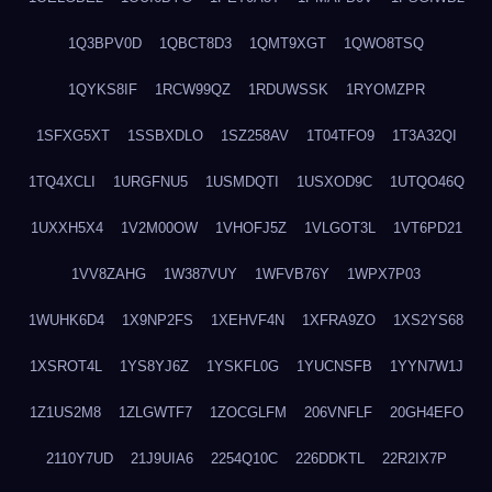
1Q3BPV0D
1QBCT8D3
1QMT9XGT
1QWO8TSQ
1QYKS8IF
1RCW99QZ
1RDUWSSK
1RYOMZPR
1SFXG5XT
1SSBXDLO
1SZ258AV
1T04TFO9
1T3A32QI
1TQ4XCLI
1URGFNU5
1USMDQTI
1USXOD9C
1UTQO46Q
1UXXH5X4
1V2M00OW
1VHOFJ5Z
1VLGOT3L
1VT6PD21
1VV8ZAHG
1W387VUY
1WFVB76Y
1WPX7P03
1WUHK6D4
1X9NP2FS
1XEHVF4N
1XFRA9ZO
1XS2YS68
1XSROT4L
1YS8YJ6Z
1YSKFL0G
1YUCNSFB
1YYN7W1J
1Z1US2M8
1ZLGWTF7
1ZOCGLFM
206VNFLF
20GH4EFO
2110Y7UD
21J9UIA6
2254Q10C
226DDKTL
22R2IX7P