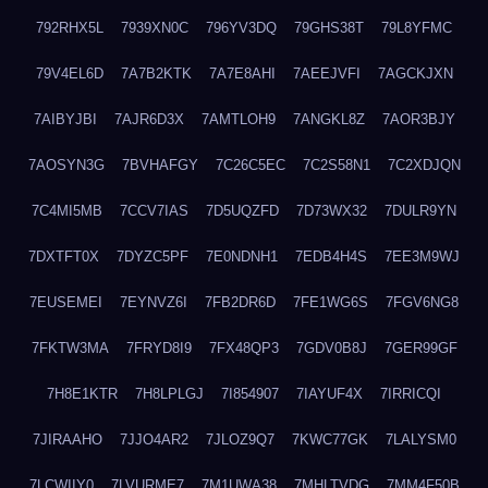
792RHX5L
7939XN0C
796YV3DQ
79GHS38T
79L8YFMC
79V4EL6D
7A7B2KTK
7A7E8AHI
7AEEJVFI
7AGCKJXN
7AIBYJBI
7AJR6D3X
7AMTLOH9
7ANGKL8Z
7AOR3BJY
7AOSYN3G
7BVHAFGY
7C26C5EC
7C2S58N1
7C2XDJQN
7C4MI5MB
7CCV7IAS
7D5UQZFD
7D73WX32
7DULR9YN
7DXTFT0X
7DYZC5PF
7E0NDNH1
7EDB4H4S
7EE3M9WJ
7EUSEMEI
7EYNVZ6I
7FB2DR6D
7FE1WG6S
7FGV6NG8
7FKTW3MA
7FRYD8I9
7FX48QP3
7GDV0B8J
7GER99GF
7H8E1KTR
7H8LPLGJ
7I854907
7IAYUF4X
7IRRICQI
7JIRAAHO
7JJO4AR2
7JLOZ9Q7
7KWC77GK
7LALYSM0
7LCWIIY0
7LVURME7
7M1UWA38
7MHLTVDG
7MM4F50B