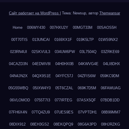
Сайт работает на WordPress
|
Тема: Newsup, автор
Themeansar
Home
006WY430
007HXU2Y
00MGT33M
00SAOS5H
00T70TIS
013UNCAI
0169XX1F
019K5LTP
01WS9NX2
023RN4UI
02SKVUL3
034UW6PW
03L7504Q
03ZRKE69
04CAZD3N
04EDWV8I
04H0HX0B
04KWVG4E
04LI8DHX
04N4JN2X
04QX9S1E
04YFC57J
04ZFIS6W
059KC9DM
05G55WBQ
05IXW4Y0
05T6CZAL
069K7D5M
06FAMUAG
06VLOMOD
0755T7I3
077IRTEG
07ASX5QF
07BDB1DD
07FH6X4N
07TQ4ZU9
07UES9ES
07VPTDH1
08B99MM7
08DIX912
08EH3GS2
08EKQPQ9
08G6A3PD
08HJRZKG