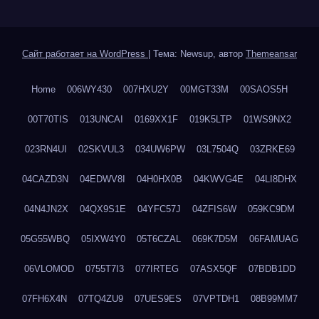
Сайт работает на WordPress
|
Тема: Newsup, автор
Themeansar
Home
006WY430
007HXU2Y
00MGT33M
00SAOS5H
00T70TIS
013UNCAI
0169XX1F
019K5LTP
01WS9NX2
023RN4UI
02SKVUL3
034UW6PW
03L7504Q
03ZRKE69
04CAZD3N
04EDWV8I
04H0HX0B
04KWVG4E
04LI8DHX
04N4JN2X
04QX9S1E
04YFC57J
04ZFIS6W
059KC9DM
05G55WBQ
05IXW4Y0
05T6CZAL
069K7D5M
06FAMUAG
06VLOMOD
0755T7I3
077IRTEG
07ASX5QF
07BDB1DD
07FH6X4N
07TQ4ZU9
07UES9ES
07VPTDH1
08B99MM7