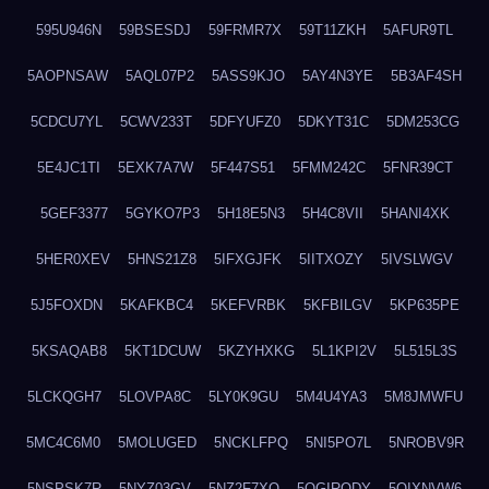
595U946N
59BSESDJ
59FRMR7X
59T11ZKH
5AFUR9TL
5AOPNSAW
5AQL07P2
5ASS9KJO
5AY4N3YE
5B3AF4SH
5CDCU7YL
5CWV233T
5DFYUFZ0
5DKYT31C
5DM253CG
5E4JC1TI
5EXK7A7W
5F447S51
5FMM242C
5FNR39CT
5GEF3377
5GYKO7P3
5H18E5N3
5H4C8VII
5HANI4XK
5HER0XEV
5HNS21Z8
5IFXGJFK
5IITXOZY
5IVSLWGV
5J5FOXDN
5KAFKBC4
5KEFVRBK
5KFBILGV
5KP635PE
5KSAQAB8
5KT1DCUW
5KZYHXKG
5L1KPI2V
5L515L3S
5LCKQGH7
5LOVPA8C
5LY0K9GU
5M4U4YA3
5M8JMWFU
5MC4C6M0
5MOLUGED
5NCKLFPQ
5NI5PO7L
5NROBV9R
5NSPSK7R
5NYZ03GV
5NZ2F7XQ
5OGIRQDY
5OIXNVW6