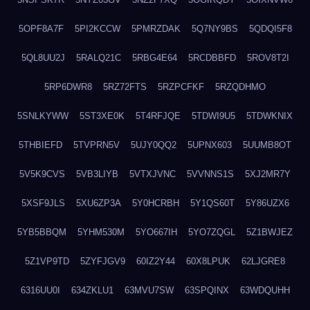
5OPF8A7F
5PI2KCCW
5PMRZDAK
5Q7NY9BS
5QDQI5F8
5QL8UU2J
5RALQ21C
5RBG4E64
5RCDBBFD
5ROV8T2I
5RP6DWR8
5RZ72FTS
5RZPCFKF
5RZQDHMO
5SNLKYWW
5ST3XE0K
5T4RFJQE
5TDWI9U5
5TDWKNIX
5THBIEFD
5TVPRN5V
5UJY0QQ2
5UPNX603
5UUMB8OT
5V5K9CVS
5VB3LIYB
5VTXJVNC
5VVNNS1S
5XJ2MR7Y
5XSF9JLS
5XU6ZP3A
5Y0HCRBH
5Y1QS60T
5Y86UZX6
5YB5BBQM
5YHM530M
5YO667IH
5YO7ZQGL
5Z1BWJEZ
5Z1VP9TD
5ZYFJGV9
60IZ2Y44
60X8LPUK
62LJGRE8
6316UU0I
634ZKLU1
63MVU7SW
63SPQINX
63WDQUHH