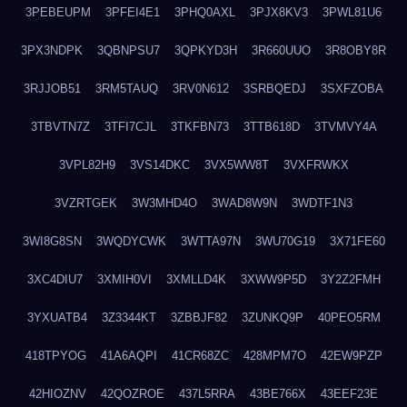
3PEBEUPM
3PFEI4E1
3PHQ0AXL
3PJX8KV3
3PWL81U6
3PX3NDPK
3QBNPSU7
3QPKYD3H
3R660UUO
3R8OBY8R
3RJJOB51
3RM5TAUQ
3RV0N612
3SRBQEDJ
3SXFZOBA
3TBVTN7Z
3TFI7CJL
3TKFBN73
3TTB618D
3TVMVY4A
3VPL82H9
3VS14DKC
3VX5WW8T
3VXFRWKX
3VZRTGEK
3W3MHD4O
3WAD8W9N
3WDTF1N3
3WI8G8SN
3WQDYCWK
3WTTA97N
3WU70G19
3X71FE60
3XC4DIU7
3XMIH0VI
3XMLLD4K
3XWW9P5D
3Y2Z2FMH
3YXUATB4
3Z3344KT
3ZBBJF82
3ZUNKQ9P
40PEO5RM
418TPYOG
41A6AQPI
41CR68ZC
428MPM7O
42EW9PZP
42HIOZNV
42QOZROE
437L5RRA
43BE766X
43EEF23E