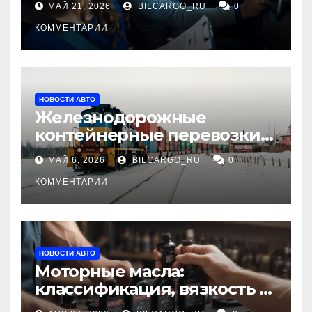
МАЙ 21, 2026
BILCARGO_RU
0
КОММЕНТАРИИ
НОВОСТИ АВТО
Железнодорожные
контейнерные перевозки
из Китая в Россию:
МАЙ 6, 2026
BILCARGO_RU
0
маршруты, сроки и
требования
КОММЕНТАРИИ
НОВОСТИ АВТО
Моторные масла:
классификация, вязкость и
рекомендации по выбору