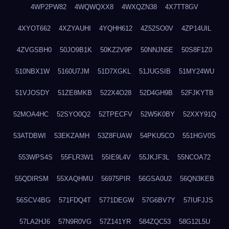
4WP2PW82
4WQWQXX8
4WXQZN38
4X7TT8GV
4XYOT662
4XZYAUHI
4YQHH612
4Z52SO0V
4ZP14UIL
4ZVGSBH0
50JO9B1K
50KZ2V9P
50NNJN5E
50S8F1Z0
510NBX1W
5160U7JM
51D7XGKL
51JUGSIB
51MY24WU
51VJOSDY
51ZE8MKB
522X4O28
52D4GH9B
52FJKYTB
52MOA4HC
52SYO0Q2
52TPECFV
52W5K0BY
52XXY91Q
53ATDBWI
53EKZAMH
53Z8FUAW
54PKU5CO
551HGV0S
553WPS4S
55FLR3W1
55IE9L4V
55JKJF3L
55NCOA72
55QDIRSM
55XAQHMU
56975PIR
56GSA0U2
56QN3KEB
56SCV4BG
571FDQ4T
5771DEGW
57G6BV7Y
57IUFJJS
57LA2HJ6
57N9R0VG
57Z141YR
584ZQC53
58G12L5U