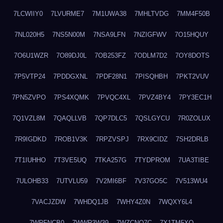
7LCWIIY0
7LVURME7
7M1UWA38
7MHLTVDG
7MM4F50B
7NL020H5
7NS5N00M
7NSA9LFN
7NZIGFWV
7O15HQUY
7O6U1WZR
7O89DJ0L
7OB253FZ
7ODLM7D2
7OY8DOTS
7P5VTP24
7PDDGXNL
7PDF28N1
7PISQHBH
7PKT2VUV
7PN5ZVPO
7PS4XQMK
7PVQC4XL
7PVZ4BY4
7PY3EC1H
7Q1VZL8M
7QAQLLVB
7QP7DLC5
7QSLGYCU
7R0ZOLUX
7R9IGDKD
7ROB1V3K
7RPZVSPJ
7RX9CIDZ
7SH2DRLB
7T1IUHHO
7T3VE5UQ
7TKA257G
7TYDPROM
7UA3TIBE
7ULOHB33
7UTVLU59
7V2MI6BF
7V37GO5C
7V513WU4
7VACJZDW
7WHDQ1JB
7WHY4Z0N
7WQXY6L4
7WRFNCB0
7WWR3W39
7WZCNQ7C
7X1TM5XQ