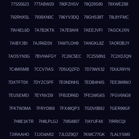
77S55623
77TABW20
780FZHSV
78Q29S80
78XWEZ88
792RHX5L
7939XN0C
796YV3DQ
79GHS38T
79L8YFMC
79V4EL6D
7A7B2KTK
7A7E8AHI
7AEEJVFI
7AGCKJXN
7AIBYJBI
7AJR6D3X
7AMTLOH9
7ANGKL8Z
7AOR3BJY
7AOSYN3G
7BVHAFGY
7C26C5EC
7C2S58N1
7C2XDJQN
7C4MI5MB
7CCV7IAS
7D5UQZFD
7D73WX32
7DULR9YN
7DXTFT0X
7DYZC5PF
7E0NDNH1
7EDB4H4S
7EE3M9WJ
7EUSEMEI
7EYNVZ6I
7FB2DR6D
7FE1WG6S
7FGV6NG8
7FKTW3MA
7FRYD8I9
7FX48QP3
7GDV0B8J
7GER99GF
7H8E1KTR
7H8LPLGJ
7I854907
7IAYUF4X
7IRRICQI
7JIRAAHO
7JJO4AR2
7JLOZ9Q7
7KWC77GK
7LALYSM0