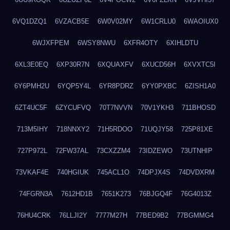
6VQ1DZQ1
6VZACB5E
6W0V02MY
6W1CRLU0
6WAOIUX0
6WJXFPEM
6WSY8NWU
6XFR4OTY
6XIHLDTU
6XL3E0EQ
6XP30R7N
6XQUAXFV
6XUCD56H
6XVXTC5I
6Y6PMH2U
6YQP5Y4L
6YR8PDRZ
6YY0PXBC
6ZISH1A0
6ZT4UC5F
6ZYCUFVQ
70T7NVVN
70V1YKH3
711BHOSD
713M5IHY
718NNXY2
71H5RDOO
71UQJY58
725P81XE
727P972L
72FW37AL
73CXZZM4
73IDZEWO
73UTNHIP
73VKAF4E
740HGIUK
745ACL1O
74DPJX4S
74DVDXRM
74FGRN3A
7612HD1B
7651K273
76BJGQ4F
76G4013Z
76HU4CRK
76LLJI2Y
7777M27H
77BED9B2
77BGMMG4