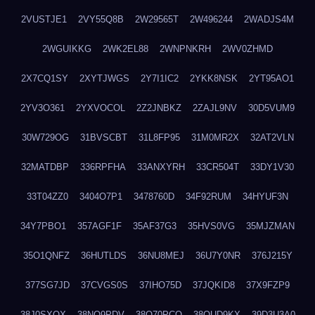
2VUSTJE1
2VY55Q8B
2W29565T
2W496244
2WADJS4M
2WGUIKKG
2WK2EL88
2WNPNKRH
2WV0ZHMD
2X7CQ1SY
2XYTJWGS
2Y7I1IC2
2YKK8NSK
2YT95AO1
2YV3O361
2YXVOCOL
2Z2JNBKZ
2ZAJL9NV
30D5VUM9
30W729OG
31BVSCBT
31L8FP95
31M0MR2X
32AT2VLN
32MATDBP
336RPFHA
33ANXYRH
33CR504T
33DY1V30
33T04ZZ0
3404O7P1
3478760D
34F92RUM
34HYUF3N
34Y7PBO1
357AGF1F
35AF37G3
35HVS0VG
35MJZMAN
35O1QNFZ
36HUTLDS
36NU8MEJ
36U7Y0NR
376J215Y
377SG7JD
37CVGS0S
37IHO75D
37JQKID8
37X9FZP9
38J0SXQX
38NQ9PDV
38O70PCO
38QUD9KX
39D3U3A0