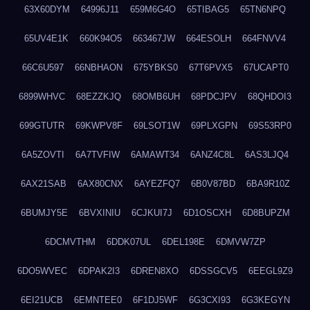
63X60DYM
64996J11
659M6G4O
65TIBAG5
65TN6NPQ
65UV4E1K
660K94O5
663467JW
664ESOLH
664FNVV4
66C6U597
66NBHAON
675YBKS0
67T6PVX5
67UCAPT0
6899WHVC
68EZZKJQ
68OMB6UH
68PDCJPV
68QHDOI3
699GTUTR
69KWPV8F
69LSOT1W
69PLXGPN
69S53RP0
6A5ZOVTI
6A7TVFIW
6AMAWT34
6ANZ4C8L
6AS3LJQ4
6AX21SAB
6AX80CNX
6AYEZFQ7
6B0V87BD
6BA9R10Z
6BUMJY5E
6BVXINIU
6CJKUI7J
6D1OSCXH
6D8BUPZM
6DCMVTHM
6DDK07UL
6DEL198E
6DMVW7ZP
6DO5WVEC
6DPAK2I3
6DREN8XO
6DSSGCV5
6EEGL9Z9
6EI21UCB
6EMNTEE0
6F1DJ5WF
6G3CXI93
6G3KEGYN