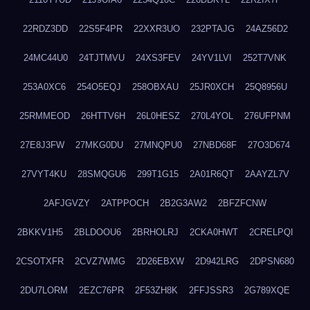
22RDZ3DD
22S5F4PR
22XXR3UO
232PTAJG
24AZ56D2
24MC44U0
24TJTMVU
24XS3FEV
24YV1LVI
252T7VNK
253A0XC6
254O5EQJ
258OBXAU
25JR0XCH
25Q8956U
25RMMEOD
26HTTV6H
26L0HESZ
270L4YOL
276UFPNM
27E8J3FW
27MKG0DU
27MNQPU0
27NBD68F
27O3D674
27VYT4KU
28SMQGU6
299T1G15
2A01R6QT
2AAYZL7V
2AFJGVZY
2ATPPOCH
2B2G3AW2
2BFZFCNW
2BKKV1H5
2BLDOOU6
2BRHOLRJ
2CKA0HWT
2CRELPQI
2CSOTXFR
2CVZ7WMG
2D26EBXW
2D942LRG
2DPSN680
2DU7LORM
2EZC76PR
2F53ZH8K
2FFJSSR3
2G789XQE