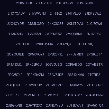
2G8M6D58
2HDT2UKH
2HLBXGGN
2HMC2F0V
2HO7QAUP
2HYWPJNU
2IIHI162
2J4TVL9Q
2JDKS9WZ
2JG4QYDE
2JSJLGSQ
2KKCIQS5
2KL1TDVU
2LCI7CW6
2LN9C5H3
2LVOI55N
2M7YMERZ
2MIQDBKK
2N165DB2
2NFH8OET
2NXDJSMA
2OC6YQYJ
2ODHTNIQ
2OYOC8EB
2P5KVO7J
2PB26F91
2PFU2MB3
2PGICZT7
2PJA33U1
2PK01RCU
2Q6V9UEG
2QFIABDG
2QYABSTR
2R02B74P
2RPXRAZM
2SAV54DE
2SS1XHM0
2T0TIR21
2T4QFIOC
2T8M8OOV
2TGAD2ZO
2TMUAAY5
2TOT3HO1
2TT1JPJ0
2TVCNBU8
2TWC2CET
2U1JCAWR
2UABCBNW
2UBGKVBI
2UFYK23Q
2UHBAVSU
2UT1DWVT
2VA5KTQ4