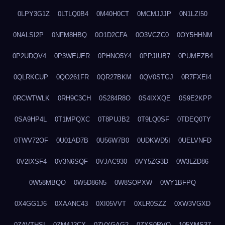
0LPY3G1Z
0LTLQ0B4
0M40H0CT
0MCMJJJP
0N1LZI50
0NALSI2P
0NFM8HBQ
0O1D2CFA
0O3VCZC0
0OY5HHNM
0P2UDQV4
0P3WEUER
0PHNO5Y4
0PPJIUB7
0PUMEZB4
0QLRKCUP
0QO261FR
0QR27BKM
0QV0STGJ
0R7FXEI4
0RCWTWLK
0RH9C3CH
0S284R8O
0S4IXXQE
0S9E2KPP
0SA9HP4L
0T1MPQXC
0T8PUJB2
0T9LQ0SF
0TDEQ0TY
0TWV72OF
0U01AD7B
0U56W7B0
0UDKWD5I
0UELVNFD
0V2IXSF4
0V3N6SQF
0VJAC930
0VY5ZG3D
0W3LZD86
0W58MBQO
0W5D86N5
0W8SOPXW
0WY1BFPQ
0X4GG1J6
0XAANC43
0XI05VVT
0XLR0SZZ
0XW3VGXD
0ZAVTHSI
0ZM4J2CX
0ZVYGAG2
0ZXS0PVO
105XMS37