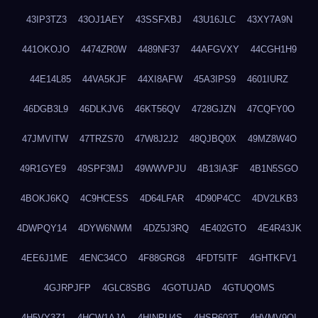
43IP3TZ3
43OJ1AEY
43SSFXBJ
43U16JLC
43XY7A9N
441OKOJO
4474ZR0W
4489NF37
44AFGVXY
44CGH1H9
44E14L85
44VA5KJF
44XI8AFW
45A3IPS9
4601IURZ
46DGB3L9
46DLKJV6
46KT56QV
4728GJZN
47CQFY0O
47JMVITW
47TRZS70
47W8J2J2
48QJBQ0X
49MZ8W4O
49R1GYE9
49SPF3MJ
49WWVPJU
4B13IA3F
4B1N5SGO
4BOKJ6KQ
4C9HCESS
4D64LFAR
4D90P4CC
4DV2LKB3
4DWPQY14
4DYW6NWM
4DZ5J3RQ
4E402GTO
4E4R43JK
4EE6J1ME
4ENC34CO
4F88GRG8
4FDT5ITF
4GHTKFV1
4GJRPJFP
4GLC8SBG
4GOTUJAD
4GTUQOMS
4H5VY3Z1
4HCW1AJA
4HINPU4S
4HSR603T
4HVMV9QI