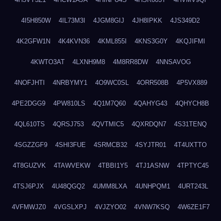
4I5H850W
4IL73M3I
4JGM8GIJ
4JH8IPKK
4JS349D2
4K2GFW1N
4K4KVN36
4KML855I
4KNS3G0Y
4KQJIFMI
4KWTO3AT
4LXNH9M8
4M8RR8DW
4NNSAVOG
4NOFJHTI
4NRBYMY1
4O9WC0SL
4ORR508B
4P5VX889
4PE2DGG9
4PW810LS
4Q1M7Q60
4QAHYG43
4QHYCH8B
4QL610TS
4QRSJ753
4QVTMIC5
4QXRDQN7
4S31TENQ
4SGZZGF9
4SHI3FUE
4SRMCB32
4SYJTR01
4T4UXTTO
4T8GUZVK
4TAWVEKW
4TBBI1Y5
4TJ1ASNW
4TPTYC45
4TSJ6PJX
4U48QGQ2
4UMM8LXA
4UNHPQM1
4URT243L
4VFMWJZ0
4VGSLXPJ
4VJZYO02
4VNW7KSQ
4W6ZE1F7