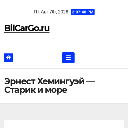
Перейти
Пт. Авг 7th, 2026
2:07:50 PM
к
содержанию
BilCarGo.ru
Эрнест Хемингуэй —
Старик и море