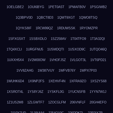
1OELGBE2
1OUI6BYG
1PET0A5T
1PMAFB0V
1PSGIWB2
1Q3BPV0D
1QBCT8D3
1QMT9XGT
1QWO8TSQ
1QYKS8IF
1RCW99QZ
1RDUWSSK
1RYOMZPR
1SFXG5XT
1SSBXDLO
1SZ258AV
1T04TFO9
1T3A32QI
1TQ4XCLI
1URGFNU5
1USMDQTI
1USXOD9C
1UTQO46Q
1UXXH5X4
1V2M00OW
1VHOFJ5Z
1VLGOT3L
1VT6PD21
1VV8ZAHG
1W387VUY
1WFVB76Y
1WPX7P03
1WUHK6D4
1X9NP2FS
1XEHVF4N
1XFRA9ZO
1XS2YS68
1XSROT4L
1YS8YJ6Z
1YSKFL0G
1YUCNSFB
1YYN7W1J
1Z1US2M8
1ZLGWTF7
1ZOCGLFM
206VNFLF
20GH4EFO
2110Y7UD
21J9UIA6
2254Q10C
226DDKTL
22R2IX7P