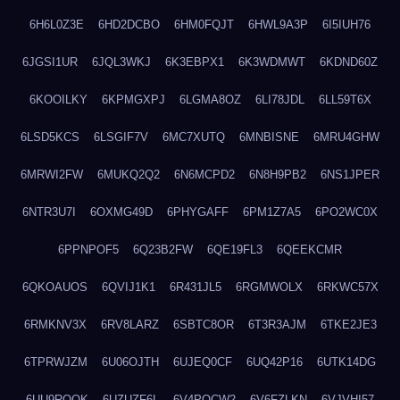
6H6L0Z3E
6HD2DCBO
6HM0FQJT
6HWL9A3P
6I5IUH76
6JGSI1UR
6JQL3WKJ
6K3EBPX1
6K3WDMWT
6KDND60Z
6KOOILKY
6KPMGXPJ
6LGMA8OZ
6LI78JDL
6LL59T6X
6LSD5KCS
6LSGIF7V
6MC7XUTQ
6MNBISNE
6MRU4GHW
6MRWI2FW
6MUKQ2Q2
6N6MCPD2
6N8H9PB2
6NS1JPER
6NTR3U7I
6OXMG49D
6PHYGAFF
6PM1Z7A5
6PO2WC0X
6PPNPOF5
6Q23B2FW
6QE19FL3
6QEEKCMR
6QKOAUOS
6QVIJ1K1
6R431JL5
6RGMWOLX
6RKWC57X
6RMKNV3X
6RV8LARZ
6SBTC8OR
6T3R3AJM
6TKE2JE3
6TPRWJZM
6U06OJTH
6UJEQ0CF
6UQ42P16
6UTK14DG
6UU9ROQK
6UZUZF6L
6V4POCW2
6V6FZLKN
6VJVHI57