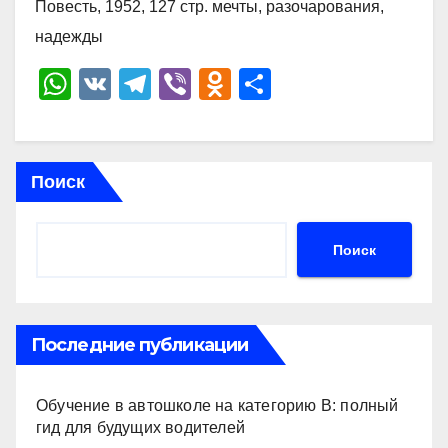
Повесть, 1952, 127 стр. мечты, разочарования,
надежды
W
V
T
Vi
O
О
h
K
el
b
d
тп
at
e
er
n
р
s
gr
o
а
Поиск
A
a
kl
в
p
m
a
и
Поиск
p
ss
ть
ni
ki
Последние публикации
Обучение в автошколе на категорию В: полный
гид для будущих водителей