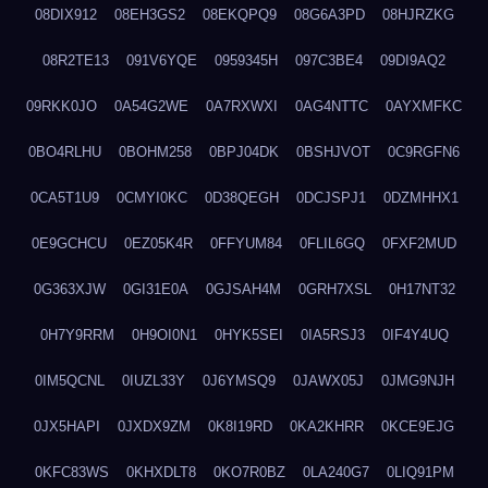
08DIX912
08EH3GS2
08EKQPQ9
08G6A3PD
08HJRZKG
08R2TE13
091V6YQE
0959345H
097C3BE4
09DI9AQ2
09RKK0JO
0A54G2WE
0A7RXWXI
0AG4NTTC
0AYXMFKC
0BO4RLHU
0BOHM258
0BPJ04DK
0BSHJVOT
0C9RGFN6
0CA5T1U9
0CMYI0KC
0D38QEGH
0DCJSPJ1
0DZMHHX1
0E9GCHCU
0EZ05K4R
0FFYUM84
0FLIL6GQ
0FXF2MUD
0G363XJW
0GI31E0A
0GJSAH4M
0GRH7XSL
0H17NT32
0H7Y9RRM
0H9OI0N1
0HYK5SEI
0IA5RSJ3
0IF4Y4UQ
0IM5QCNL
0IUZL33Y
0J6YMSQ9
0JAWX05J
0JMG9NJH
0JX5HAPI
0JXDX9ZM
0K8I19RD
0KA2KHRR
0KCE9EJG
0KFC83WS
0KHXDLT8
0KO7R0BZ
0LA240G7
0LIQ91PM