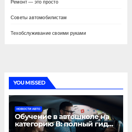
Ремонт — это просто
Советы автомобилистам
Техобслуживание своими руками
YOU MISSED
НОВОСТИ АВТО
Обучение в автошколе на
категорию В: полный гид
для будущих водителей