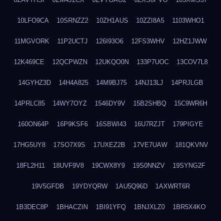
10LFO9CA
10SRNZZ2
10ZH1AUS
10ZZI8A5
1103WHO1
11MGVORK
11P2UCTJ
126I93O6
12FS3WHV
12HZ1JWW
12K469CE
12QCPWZN
12UKQO0N
133P7UOC
13COV7L8
14GYHZ3D
14H4A825
14M9BJ75
14NJ13LJ
14PRJLGB
14PRLC85
14WY7OYZ
1546DY9V
15B2SHBQ
15C9WR6H
160ON64P
16P9KSF6
16SBWI43
16U7RZJT
179PIGYE
17HG5UY8
17SO7X9S
17UXEZ2B
17VE7UAW
181QKVNV
18FL2H11
18UVF9V8
19CWX8Y9
19S0NNZV
19SYNG2F
19V5GFDB
19YDYQRW
1AU5Q96D
1AXWRT6R
1B3DEC8P
1BHACZIN
1BI91YFQ
1BNJXLZ0
1BR5X4KO