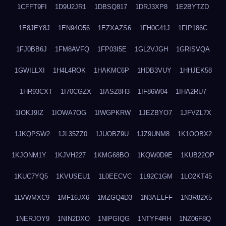
1CFFT9FI
1D9U2JR1
1DBSQ817
1DRJ3XP8
1E2BYTZD
1E8JEY8J
1EN94O56
1EZXAZS6
1FH0C41J
1FIP186C
1FJ0BB6J
1FM8AVFQ
1FP03I5E
1GL2VJGH
1GRISVQA
1GWILLXI
1H4L4ROK
1HAKMC6P
1HDB3VUY
1HHJEK58
1HR93CXT
1I70CGZX
1IASZ8H3
1IF86W04
1IHA2RU7
1IOKJ9IZ
1IOWA7OG
1IWGPKRW
1JEZBYO7
1JFVZL7X
1JKQPSW2
1JL35ZZ0
1JUOBZ9U
1JZ9UNM8
1K1OOBX2
1KJONM1Y
1KJVH227
1KMG68BO
1KQW0D9E
1KUB22OP
1KUC7YQ5
1KVUSEU1
1L0EECVC
1L92C1GM
1LO2KT45
1LVWMXC9
1MF16JX6
1MZGQ4D3
1N3AELFF
1N3R82X5
1NERJOY9
1NIN2DXO
1NIPGIQG
1NTYF4RH
1NZ06F8Q