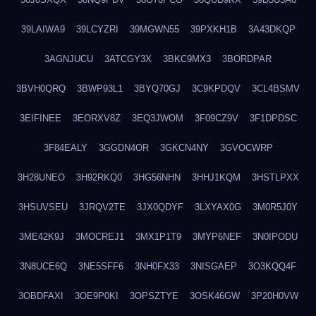
39LAIWA9
39LCYZRI
39MGWN55
39PXKH1B
3A43DKQP
3AGNJUCU
3ATCGY3X
3BKC9MX3
3BORDPAR
3BVH0QRQ
3BWP93L1
3BYQ70GJ
3C9KPDQV
3CL4BSMV
3EIFINEE
3EORXV8Z
3EQ3JWOM
3F09CZ9V
3F1DPDSC
3F84EALY
3GGDN4OR
3GKCN4NY
3GVOCWRP
3H28UNEO
3H92RKQ0
3HG56NHN
3HHJ1KQM
3HSTLPXX
3HSUVSEU
3JRQV2TE
3JX0QDYF
3LXYAX0G
3M0R5J0Y
3ME42K9J
3MOCREJ1
3MX1P1T9
3MYP6NEF
3N0IPODU
3N8UCE6Q
3NE5SFF6
3NH0FX33
3NISGAEP
3O3KQQ4F
3OBDFAXI
3OE9P0KI
3OPSZTYE
3OSK46GW
3P20H0VW