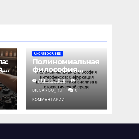
UNCATEGORISED
а:
Полиномиальная
,
философия
интерфейсов:
АПР 16, 2026
бифуркация
циклом
BILCARGO_RU
0
ов
Статистики
КОММЕНТАРИИ
анализа в
стохастической
среде