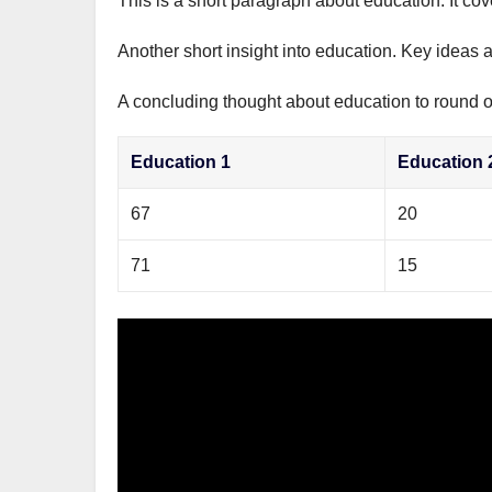
This is a short paragraph about education. It co
р
m
l
а
Another short insight into education. Key ideas a
a
в
s
A concluding thought about education to round of
и
s
т
Education 1
Education 
n
ь
i
67
20
k
71
15
i