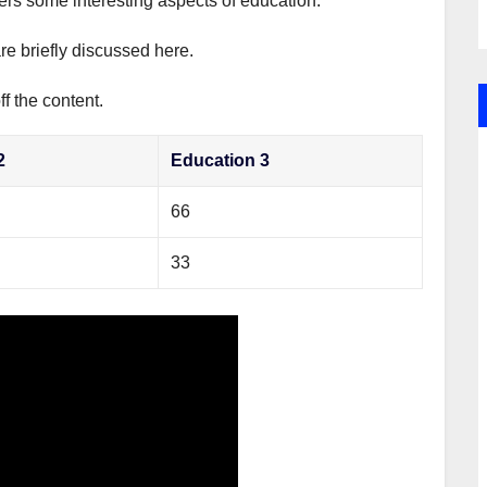
vers some interesting aspects of education.
re briefly discussed here.
f the content.
2
Education 3
66
33