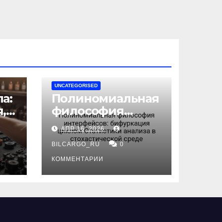
UNCATEGORISED
а:
Полиномиальная
,
философия
интерфейсов:
АПР 16, 2026
бифуркация
циклом
BILCARGO_RU
0
ов
Статистики
КОММЕНТАРИИ
анализа в
стохастической
среде