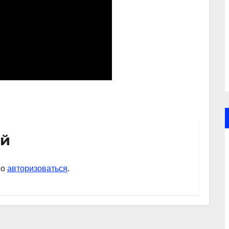
ий
мо
авторизоваться
.