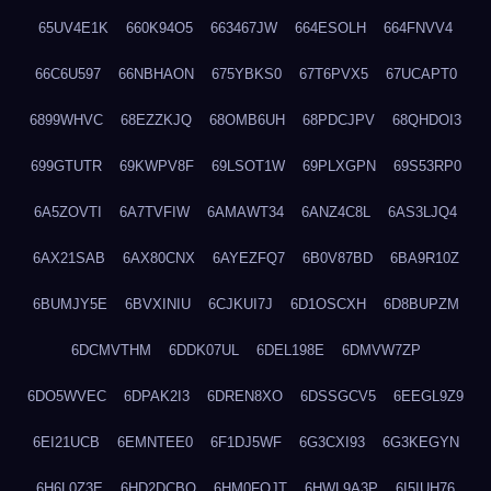
65UV4E1K
660K94O5
663467JW
664ESOLH
664FNVV4
66C6U597
66NBHAON
675YBKS0
67T6PVX5
67UCAPT0
6899WHVC
68EZZKJQ
68OMB6UH
68PDCJPV
68QHDOI3
699GTUTR
69KWPV8F
69LSOT1W
69PLXGPN
69S53RP0
6A5ZOVTI
6A7TVFIW
6AMAWT34
6ANZ4C8L
6AS3LJQ4
6AX21SAB
6AX80CNX
6AYEZFQ7
6B0V87BD
6BA9R10Z
6BUMJY5E
6BVXINIU
6CJKUI7J
6D1OSCXH
6D8BUPZM
6DCMVTHM
6DDK07UL
6DEL198E
6DMVW7ZP
6DO5WVEC
6DPAK2I3
6DREN8XO
6DSSGCV5
6EEGL9Z9
6EI21UCB
6EMNTEE0
6F1DJ5WF
6G3CXI93
6G3KEGYN
6H6L0Z3E
6HD2DCBO
6HM0FQJT
6HWL9A3P
6I5IUH76