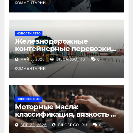
КОММЕНТАРИИ
НОВОСТИ АВТО
Железнодорожные
контейнерные перевозки
из Китая в Россию:
МАЙ 6, 2026
BILCARGO_RU
0
маршруты, сроки и
требования
КОММЕНТАРИИ
НОВОСТИ АВТО
Моторные масла:
классификация, вязкость и
рекомендации по выбору
АПР 22, 2026
BILCARGO_RU
0
для различных типов