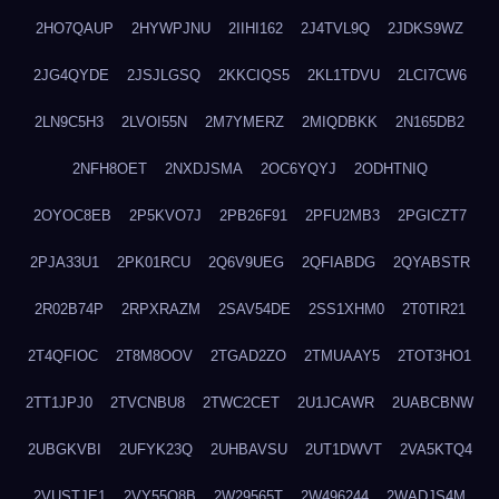
2HO7QAUP
2HYWPJNU
2IIHI162
2J4TVL9Q
2JDKS9WZ
2JG4QYDE
2JSJLGSQ
2KKCIQS5
2KL1TDVU
2LCI7CW6
2LN9C5H3
2LVOI55N
2M7YMERZ
2MIQDBKK
2N165DB2
2NFH8OET
2NXDJSMA
2OC6YQYJ
2ODHTNIQ
2OYOC8EB
2P5KVO7J
2PB26F91
2PFU2MB3
2PGICZT7
2PJA33U1
2PK01RCU
2Q6V9UEG
2QFIABDG
2QYABSTR
2R02B74P
2RPXRAZM
2SAV54DE
2SS1XHM0
2T0TIR21
2T4QFIOC
2T8M8OOV
2TGAD2ZO
2TMUAAY5
2TOT3HO1
2TT1JPJ0
2TVCNBU8
2TWC2CET
2U1JCAWR
2UABCBNW
2UBGKVBI
2UFYK23Q
2UHBAVSU
2UT1DWVT
2VA5KTQ4
2VUSTJE1
2VY55Q8B
2W29565T
2W496244
2WADJS4M