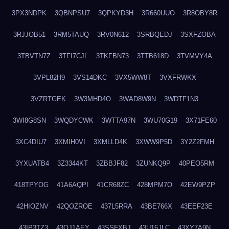
3PX3NDPK
3QBNPSU7
3QPKYD3H
3R660UUO
3R8OBY8R
3RJJOB51
3RM5TAUQ
3RV0N612
3SRBQEDJ
3SXFZOBA
3TBVTN7Z
3TFI7CJL
3TKFBN73
3TTB618D
3TVMVY4A
3VPL82H9
3VS14DKC
3VX5WW8T
3VXFRWKX
3VZRTGEK
3W3MHD4O
3WAD8W9N
3WDTF1N3
3WI8G8SN
3WQDYCWK
3WTTA97N
3WU70G19
3X71FE60
3XC4DIU7
3XMIH0VI
3XMLLD4K
3XWW9P5D
3Y2Z2FMH
3YXUATB4
3Z3344KT
3ZBBJF82
3ZUNKQ9P
40PEO5RM
418TPYOG
41A6AQPI
41CR68ZC
428MPM7O
42EW9PZP
42HIOZNV
42QOZROE
437L5RRA
43BE766X
43EEF23E
43IP3TZ3
43OJ1AEY
43SSFXBJ
43U16JLC
43XY7A9N