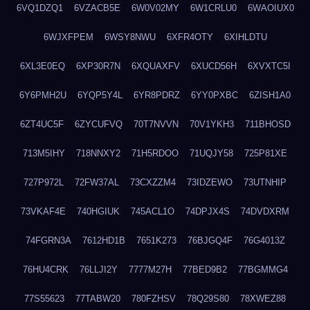
6VQ1DZQ1
6VZACB5E
6W0V02MY
6W1CRLU0
6WAOIUX0
6WJXFPEM
6WSY8NWU
6XFR4OTY
6XIHLDTU
6XL3E0EQ
6XP30R7N
6XQUAXFV
6XUCD56H
6XVXTC5I
6Y6PMH2U
6YQP5Y4L
6YR8PDRZ
6YY0PXBC
6ZISH1A0
6ZT4UC5F
6ZYCUFVQ
70T7NVVN
70V1YKH3
711BHOSD
713M5IHY
718NNXY2
71H5RDOO
71UQJY58
725P81XE
727P972L
72FW37AL
73CXZZM4
73IDZEWO
73UTNHIP
73VKAF4E
740HGIUK
745ACL1O
74DPJX4S
74DVDXRM
74FGRN3A
7612HD1B
7651K273
76BJGQ4F
76G4013Z
76HU4CRK
76LLJI2Y
7777M27H
77BED9B2
77BGMMG4
77S55623
77TABW20
780FZHSV
78Q29S80
78XWEZ88