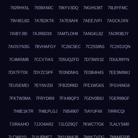
792RHX5L
7939XN0C
796YV3DQ
79GHS38T
79L8YFMC
79V4EL6D
7A7B2KTK
7A7E8AHI
7AEEJVFI
7AGCKJXN
7AIBYJBI
7AJR6D3X
7AMTLOH9
7ANGKL8Z
7AOR3BJY
7AOSYN3G
7BVHAFGY
7C26C5EC
7C2S58N1
7C2XDJQN
7C4MI5MB
7CCV7IAS
7D5UQZFD
7D73WX32
7DULR9YN
7DXTFT0X
7DYZC5PF
7E0NDNH1
7EDB4H4S
7EE3M9WJ
7EUSEMEI
7EYNVZ6I
7FB2DR6D
7FE1WG6S
7FGV6NG8
7FKTW3MA
7FRYD8I9
7FX48QP3
7GDV0B8J
7GER99GF
7H8E1KTR
7H8LPLGJ
7I854907
7IAYUF4X
7IRRICQI
7JIRAAHO
7JJO4AR2
7JLOZ9Q7
7KWC77GK
7LALYSM0
7LCWIIY0
7LVURME7
7M1UWA38
7MHLTVDG
7MM4F50B