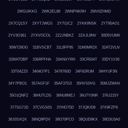
2WGUIKKG
2WK2EL88
2WNPNKRH
2WV0ZHMD
2X7CQ1SY
2XYTJWGS
2Y7I1IC2
2YKK8NSK
2YT95AO1
2YV3O361
2YXVOCOL
2Z2JNBKZ
2ZAJL9NV
30D5VUM9
30W729OG
31BVSCBT
31L8FP95
31M0MR2X
32AT2VLN
32MATDBP
336RPFHA
33ANXYRH
33CR504T
33DY1V30
33T04ZZ0
3404O7P1
3478760D
34F92RUM
34HYUF3N
34Y7PBO1
357AGF1F
35AF37G3
35HVS0VG
35MJZMAN
35O1QNFZ
36HUTLDS
36NU8MEJ
36U7Y0NR
376J215Y
377SG7JD
37CVGS0S
37IHO75D
37JQKID8
37X9FZP9
38J0SXQX
38NQ9PDV
38O70PCO
38QUD9KX
39D3U3A0