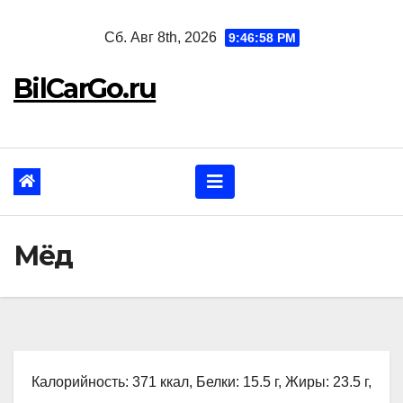
Перейти
Сб. Авг 8th, 2026
9:46:59 PM
к
содержанию
BilCarGo.ru
Мёд
Калорийность: 371 ккал, Белки: 15.5 г, Жиры: 23.5 г,