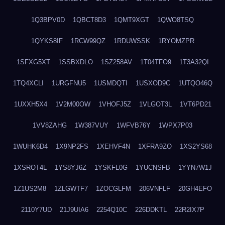
1Q3BPV0D
1QBCT8D3
1QMT9XGT
1QWO8TSQ
1QYKS8IF
1RCW99QZ
1RDUWSSK
1RYOMZPR
1SFXG5XT
1SSBXDLO
1SZ258AV
1T04TFO9
1T3A32QI
1TQ4XCLI
1URGFNU5
1USMDQTI
1USXOD9C
1UTQO46Q
1UXXH5X4
1V2M00OW
1VHOFJ5Z
1VLGOT3L
1VT6PD21
1VV8ZAHG
1W387VUY
1WFVB76Y
1WPX7P03
1WUHK6D4
1X9NP2FS
1XEHVF4N
1XFRA9ZO
1XS2YS68
1XSROT4L
1YS8YJ6Z
1YSKFL0G
1YUCNSFB
1YYN7W1J
1Z1US2M8
1ZLGWTF7
1ZOCGLFM
206VNFLF
20GH4EFO
2110Y7UD
21J9UIA6
2254Q10C
226DDKTL
22R2IX7P