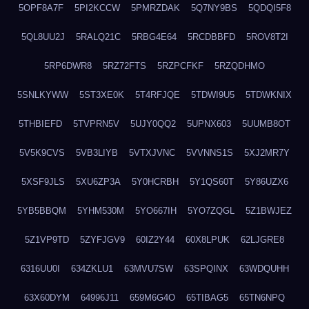
5OPF8A7F
5PI2KCCW
5PMRZDAK
5Q7NY9BS
5QDQI5F8
5QL8UU2J
5RALQ21C
5RBG4E64
5RCDBBFD
5ROV8T2I
5RP6DWR8
5RZ72FTS
5RZPCFKF
5RZQDHMO
5SNLKYWW
5ST3XE0K
5T4RFJQE
5TDWI9U5
5TDWKNIX
5THBIEFD
5TVPRN5V
5UJY0QQ2
5UPNX603
5UUMB8OT
5V5K9CVS
5VB3LIYB
5VTXJVNC
5VVNNS1S
5XJ2MR7Y
5XSF9JLS
5XU6ZP3A
5Y0HCRBH
5Y1QS60T
5Y86UZX6
5YB5BBQM
5YHM530M
5YO667IH
5YO7ZQGL
5Z1BWJEZ
5Z1VP9TD
5ZYFJGV9
60IZ2Y44
60X8LPUK
62LJGRE8
6316UU0I
634ZKLU1
63MVU7SW
63SPQINX
63WDQUHH
63X60DYM
64996J11
659M6G4O
65TIBAG5
65TN6NPQ