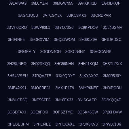
39LAIWA9
39LCYZRI
39MGWN55
39PXKH1B
3A43DKQP
3AGNJUCU
3ATCGY3X
3BKC9MX3
3BORDPAR
3BVH0QRQ
3BWP93L1
3BYQ70GJ
3C9KPDQV
3CL4BSMV
3EIFINEE
3EORXV8Z
3EQ3JWOM
3F09CZ9V
3F1DPDSC
3F84EALY
3GGDN4OR
3GKCN4NY
3GVOCWRP
3H28UNEO
3H92RKQ0
3HG56NHN
3HHJ1KQM
3HSTLPXX
3HSUVSEU
3JRQV2TE
3JX0QDYF
3LXYAX0G
3M0R5J0Y
3ME42K9J
3MOCREJ1
3MX1P1T9
3MYP6NEF
3N0IPODU
3N8UCE6Q
3NE5SFF6
3NH0FX33
3NISGAEP
3O3KQQ4F
3OBDFAXI
3OE9P0KI
3OPSZTYE
3OSK46GW
3P20H0VW
3PEBEUPM
3PFEI4E1
3PHQ0AXL
3PJX8KV3
3PWL81U6