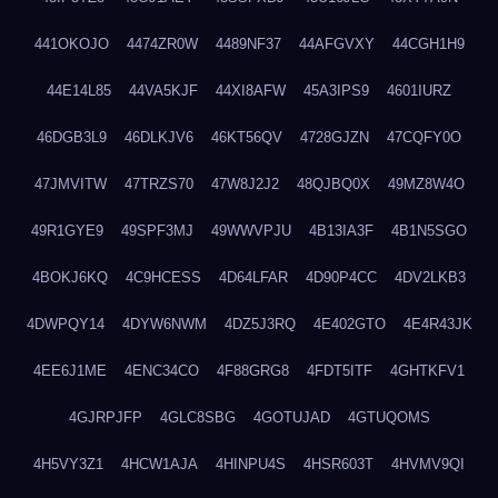
441OKOJO
4474ZR0W
4489NF37
44AFGVXY
44CGH1H9
44E14L85
44VA5KJF
44XI8AFW
45A3IPS9
4601IURZ
46DGB3L9
46DLKJV6
46KT56QV
4728GJZN
47CQFY0O
47JMVITW
47TRZS70
47W8J2J2
48QJBQ0X
49MZ8W4O
49R1GYE9
49SPF3MJ
49WWVPJU
4B13IA3F
4B1N5SGO
4BOKJ6KQ
4C9HCESS
4D64LFAR
4D90P4CC
4DV2LKB3
4DWPQY14
4DYW6NWM
4DZ5J3RQ
4E402GTO
4E4R43JK
4EE6J1ME
4ENC34CO
4F88GRG8
4FDT5ITF
4GHTKFV1
4GJRPJFP
4GLC8SBG
4GOTUJAD
4GTUQOMS
4H5VY3Z1
4HCW1AJA
4HINPU4S
4HSR603T
4HVMV9QI