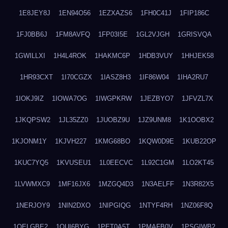
1E8JEY8J
1EN94O56
1EZXAZS6
1FH0C41J
1FIP186C
1FJ0BB6J
1FM8AVFQ
1FP03I5E
1GL2VJGH
1GRISVQA
1GWILLXI
1H4L4ROK
1HAKMC6P
1HDB3VUY
1HHJEK58
1HR93CXT
1I70CGZX
1IASZ8H3
1IF86W04
1IHA2RU7
1IOKJ9IZ
1IOWA7OG
1IWGPKRW
1JEZBYO7
1JFVZL7X
1JKQPSW2
1JL35ZZ0
1JUOBZ9U
1JZ9UNM8
1K1OOBX2
1KJONM1Y
1KJVH227
1KMG68BO
1KQW0D9E
1KUB22OP
1KUC7YQ5
1KVUSEU1
1L0EECVC
1L92C1GM
1LO2KT45
1LVWMXC9
1MF16JX6
1MZGQ4D3
1N3AELFF
1N3R82X5
1NERJOY9
1NIN2DXO
1NIPGIQG
1NTYF4RH
1NZ06F8Q
1OELGBE2
1OUI6BYG
1PET0A5T
1PMAFB0V
1PSGIWB2