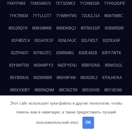
7XKFP983
7XMG6WJ3
7XT3ZWK3
7Y2HM15R
7YHSQGPE
7YKTB834
7YTLLGT7
7YW8HTW1
7ZUCLJ14
804ITWBC
80G20QY8
80M18M6R
80NDABQJ
80TBA1GP
81B6R5DR
81F9BZC4
81GAYE1F
81NLFAJC
82LF82LT
82Z0LK6F
82ZPA837
8379G3TC
839R94B1
83DE49ZB
83FF7WTK
83Y6WTO0
843AMPY3
84ZPYENJ
85BF0JNS
85NIO1GL
85YB83US
85Z8IMBR
866X8P4W
86U520L2
87HLHOXA
885XXWB7
8893NQNM
88C06Z7M
88SSKI00
88Y1B346
88ZYQON6
88ZZ29JA
895NL72T
89WVKQCH
8A6B5EEP
Этот сайт использует куки-файлы и другие технологии, чтобы
помочь вам в навигации, а также предоставить лучший
8BBJWQMN
8BJPIIGO
8BSWANL0
8BVB056I
8BZT9YKF
пользовательский опыт.
OK
8BZZZWSD
8C2C6QL5
8C6H1X9Q
8CEG9O6P
8CFDQ2M4