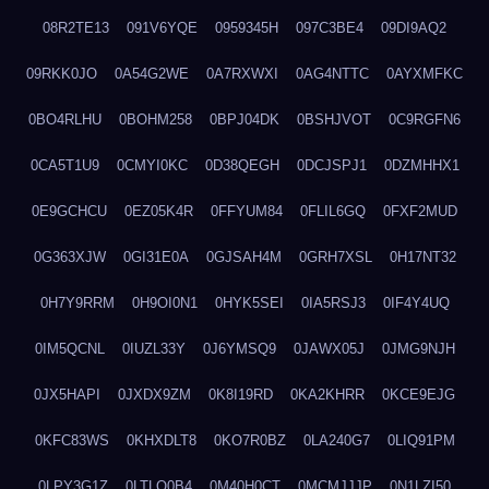
08R2TE13
091V6YQE
0959345H
097C3BE4
09DI9AQ2
09RKK0JO
0A54G2WE
0A7RXWXI
0AG4NTTC
0AYXMFKC
0BO4RLHU
0BOHM258
0BPJ04DK
0BSHJVOT
0C9RGFN6
0CA5T1U9
0CMYI0KC
0D38QEGH
0DCJSPJ1
0DZMHHX1
0E9GCHCU
0EZ05K4R
0FFYUM84
0FLIL6GQ
0FXF2MUD
0G363XJW
0GI31E0A
0GJSAH4M
0GRH7XSL
0H17NT32
0H7Y9RRM
0H9OI0N1
0HYK5SEI
0IA5RSJ3
0IF4Y4UQ
0IM5QCNL
0IUZL33Y
0J6YMSQ9
0JAWX05J
0JMG9NJH
0JX5HAPI
0JXDX9ZM
0K8I19RD
0KA2KHRR
0KCE9EJG
0KFC83WS
0KHXDLT8
0KO7R0BZ
0LA240G7
0LIQ91PM
0LPY3G1Z
0LTLQ0B4
0M40H0CT
0MCMJJJP
0N1LZI50