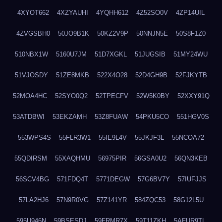
4XYOT662
4XZYAUHI
4YQHH612
4Z52SO0V
4ZP14UIL
4ZVGSBH0
50JO9B1K
50KZ2V9P
50NNJN5E
50S8F1Z0
510NBX1W
5160U7JM
51D7XGKL
51JUGSIB
51MY24WU
51VJOSDY
51ZE8MKB
522X4O28
52D4GH9B
52FJKYTB
52MOA4HC
52SYO0Q2
52TPECFV
52W5K0BY
52XXY91Q
53ATDBWI
53EKZAMH
53Z8FUAW
54PKU5CO
551HGV0S
553WPS4S
55FLR3W1
55IE9L4V
55JKJF3L
55NCOA72
55QDIRSM
55XAQHMU
56975PIR
56GSA0U2
56QN3KEB
56SCV4BG
571FDQ4T
5771DEGW
57G6BV7Y
57IUFJJS
57LA2HJ6
57N9R0VG
57Z141YR
584ZQC53
58G12L5U
595U946N
59BSESDJ
59FRMR7X
59T11ZKH
5AFUR9TL