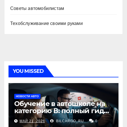
Советы автомобилистам
Техобслуживание своими руками
YOU MISSED
НОВОСТИ АВТО
Обучение в автошколе на
категорию В: полный гид
для будущих водителей
МАЙ 21, 2026
BILCARGO_RU
0