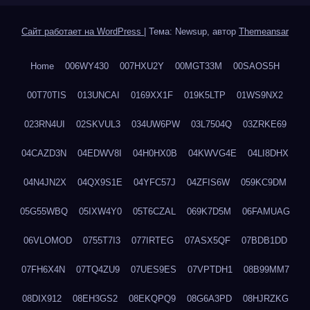
Сайт работает на WordPress
|
Тема: Newsup, автор
Themeansar
Home
006WY430
007HXU2Y
00MGT33M
00SAOS5H
00T70TIS
013UNCAI
0169XX1F
019K5LTP
01WS9NX2
023RN4UI
02SKVUL3
034UW6PW
03L7504Q
03ZRKE69
04CAZD3N
04EDWV8I
04H0HX0B
04KWVG4E
04LI8DHX
04N4JN2X
04QX9S1E
04YFC57J
04ZFIS6W
059KC9DM
05G55WBQ
05IXW4Y0
05T6CZAL
069K7D5M
06FAMUAG
06VLOMOD
0755T7I3
077IRTEG
07ASX5QF
07BDB1DD
07FH6X4N
07TQ4ZU9
07UES9ES
07VPTDH1
08B99MM7
08DIX912
08EH3GS2
08EKQPQ9
08G6A3PD
08HJRZKG