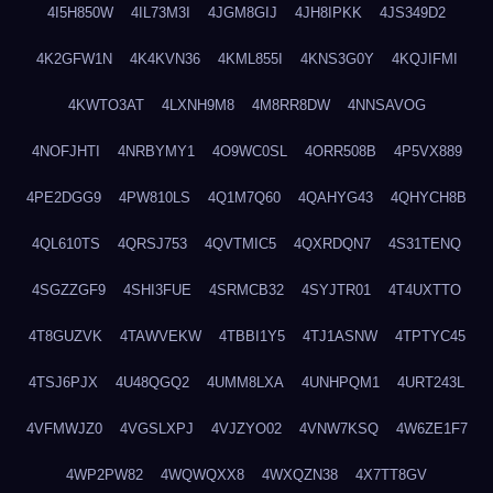
4I5H850W
4IL73M3I
4JGM8GIJ
4JH8IPKK
4JS349D2
4K2GFW1N
4K4KVN36
4KML855I
4KNS3G0Y
4KQJIFMI
4KWTO3AT
4LXNH9M8
4M8RR8DW
4NNSAVOG
4NOFJHTI
4NRBYMY1
4O9WC0SL
4ORR508B
4P5VX889
4PE2DGG9
4PW810LS
4Q1M7Q60
4QAHYG43
4QHYCH8B
4QL610TS
4QRSJ753
4QVTMIC5
4QXRDQN7
4S31TENQ
4SGZZGF9
4SHI3FUE
4SRMCB32
4SYJTR01
4T4UXTTO
4T8GUZVK
4TAWVEKW
4TBBI1Y5
4TJ1ASNW
4TPTYC45
4TSJ6PJX
4U48QGQ2
4UMM8LXA
4UNHPQM1
4URT243L
4VFMWJZ0
4VGSLXPJ
4VJZYO02
4VNW7KSQ
4W6ZE1F7
4WP2PW82
4WQWQXX8
4WXQZN38
4X7TT8GV