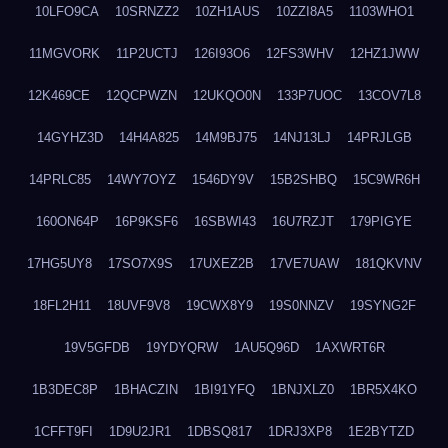
10LFO9CA
10SRNZZ2
10ZH1AUS
10ZZI8A5
1103WHO1
11MGVORK
11P2UCTJ
126I93O6
12FS3WHV
12HZ1JWW
12K469CE
12QCPWZN
12UKQO0N
133P7UOC
13COV7L8
14GYHZ3D
14H4A825
14M9BJ75
14NJ13LJ
14PRJLGB
14PRLC85
14WY7OYZ
1546DY9V
15B2SHBQ
15C9WR6H
160ON64P
16P9KSF6
16SBWI43
16U7RZJT
179PIGYE
17HG5UY8
17SO7X9S
17UXEZ2B
17VE7UAW
181QKVNV
18FL2H11
18UVF9V8
19CWX8Y9
19S0NNZV
19SYNG2F
19V5GFDB
19YDYQRW
1AU5Q96D
1AXWRT6R
1B3DEC8P
1BHACZIN
1BI91YFQ
1BNJXLZ0
1BR5X4KO
1CFFT9FI
1D9U2JR1
1DBSQ817
1DRJ3XP8
1E2BYTZD