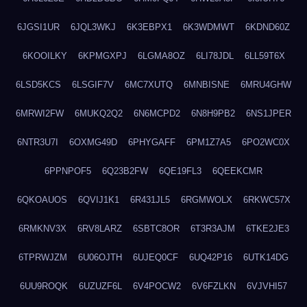
6JGSI1UR
6JQL3WKJ
6K3EBPX1
6K3WDMWT
6KDND60Z
6KOOILKY
6KPMGXPJ
6LGMA8OZ
6LI78JDL
6LL59T6X
6LSD5KCS
6LSGIF7V
6MC7XUTQ
6MNBISNE
6MRU4GHW
6MRWI2FW
6MUKQ2Q2
6N6MCPD2
6N8H9PB2
6NS1JPER
6NTR3U7I
6OXMG49D
6PHYGAFF
6PM1Z7A5
6PO2WC0X
6PPNPOF5
6Q23B2FW
6QE19FL3
6QEEKCMR
6QKOAUOS
6QVIJ1K1
6R431JL5
6RGMWOLX
6RKWC57X
6RMKNV3X
6RV8LARZ
6SBTC8OR
6T3R3AJM
6TKE2JE3
6TPRWJZM
6U06OJTH
6UJEQ0CF
6UQ42P16
6UTK14DG
6UU9ROQK
6UZUZF6L
6V4POCW2
6V6FZLKN
6VJVHI57