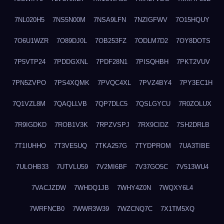
7NL020H5
7NS5N00M
7NSA9LFN
7NZIGFWV
7O15HQUY
7O6U1WZR
7O89DJ0L
7OB253FZ
7ODLM7D2
7OY8DOTS
7P5VTP24
7PDDGXNL
7PDF28N1
7PISQHBH
7PKT2VUV
7PN5ZVPO
7PS4XQMK
7PVQC4XL
7PVZ4BY4
7PY3EC1H
7Q1VZL8M
7QAQLLVB
7QP7DLC5
7QSLGYCU
7R0ZOLUX
7R9IGDKD
7ROB1V3K
7RPZVSPJ
7RX9CIDZ
7SH2DRLB
7T1IUHHO
7T3VE5UQ
7TKA257G
7TYDPROM
7UA3TIBE
7ULOHB33
7UTVLU59
7V2MI6BF
7V37GO5C
7V513WU4
7VACJZDW
7WHDQ1JB
7WHY4Z0N
7WQXY6L4
7WRFNCB0
7WWR3W39
7WZCNQ7C
7X1TM5XQ