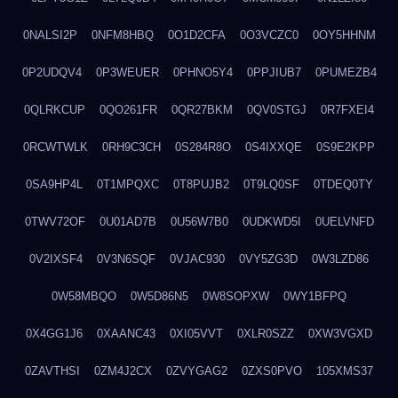
0NALSI2P
0NFM8HBQ
0O1D2CFA
0O3VCZC0
0OY5HHNM
0P2UDQV4
0P3WEUER
0PHNO5Y4
0PPJIUB7
0PUMEZB4
0QLRKCUP
0QO261FR
0QR27BKM
0QV0STGJ
0R7FXEI4
0RCWTWLK
0RH9C3CH
0S284R8O
0S4IXXQE
0S9E2KPP
0SA9HP4L
0T1MPQXC
0T8PUJB2
0T9LQ0SF
0TDEQ0TY
0TWV72OF
0U01AD7B
0U56W7B0
0UDKWD5I
0UELVNFD
0V2IXSF4
0V3N6SQF
0VJAC930
0VY5ZG3D
0W3LZD86
0W58MBQO
0W5D86N5
0W8SOPXW
0WY1BFPQ
0X4GG1J6
0XAANC43
0XI05VVT
0XLR0SZZ
0XW3VGXD
0ZAVTHSI
0ZM4J2CX
0ZVYGAG2
0ZXS0PVO
105XMS37