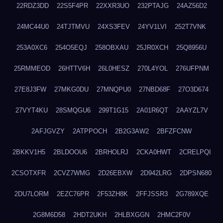
22RDZ3DD
22S5F4PR
22XXR3UO
232PTAJG
24AZ56D2
24MC44U0
24TJTMVU
24XS3FEV
24YV1LVI
252T7VNK
253A0XC6
254O5EQJ
258OBXAU
25JR0XCH
25Q8956U
25RMMEOD
26HTTV6H
26L0HESZ
270L4YOL
276UFPNM
27E8J3FW
27MKG0DU
27MNQPU0
27NBD68F
27O3D674
27VYT4KU
28SMQGU6
299T1G15
2A01R6QT
2AAYZL7V
2AFJGVZY
2ATPPOCH
2B2G3AW2
2BFZFCNW
2BKKV1H5
2BLDOOU6
2BRHOLRJ
2CKA0HWT
2CRELPQI
2CSOTXFR
2CVZ7WMG
2D26EBXW
2D942LRG
2DPSN680
2DU7LORM
2EZC76PR
2F53ZH8K
2FFJSSR3
2G789XQE
2G8M6D58
2HDT2UKH
2HLBXGGN
2HMC2F0V