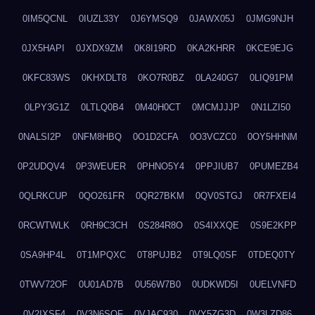
0IM5QCNL
0IUZL33Y
0J6YMSQ9
0JAWX05J
0JMG9NJH
0JX5HAPI
0JXDX9ZM
0K8I19RD
0KA2KHRR
0KCE9EJG
0KFC83WS
0KHXDLT8
0KO7R0BZ
0LA240G7
0LIQ91PM
0LPY3G1Z
0LTLQ0B4
0M40H0CT
0MCMJJJP
0N1LZI50
0NALSI2P
0NFM8HBQ
0O1D2CFA
0O3VCZC0
0OY5HHNM
0P2UDQV4
0P3WEUER
0PHNO5Y4
0PPJIUB7
0PUMEZB4
0QLRKCUP
0QO261FR
0QR27BKM
0QV0STGJ
0R7FXEI4
0RCWTWLK
0RH9C3CH
0S284R8O
0S4IXXQE
0S9E2KPP
0SA9HP4L
0T1MPQXC
0T8PUJB2
0T9LQ0SF
0TDEQ0TY
0TWV72OF
0U01AD7B
0U56W7B0
0UDKWD5I
0UELVNFD
0V2IXSF4
0V3N6SQF
0VJAC930
0VY5ZG3D
0W3LZD86