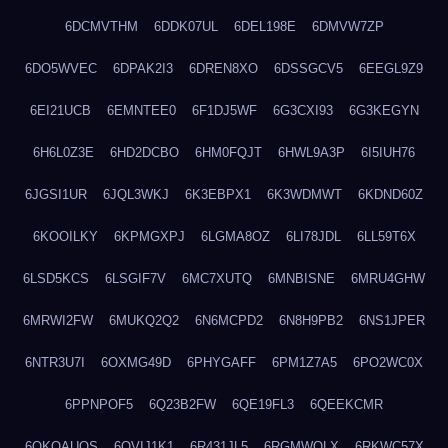
6DCMVTHM
6DDK07UL
6DEL198E
6DMVW7ZP
6DO5WVEC
6DPAK2I3
6DREN8XO
6DSSGCV5
6EEGL9Z9
6EI21UCB
6EMNTEE0
6F1DJ5WF
6G3CXI93
6G3KEGYN
6H6L0Z3E
6HD2DCBO
6HM0FQJT
6HWL9A3P
6I5IUH76
6JGSI1UR
6JQL3WKJ
6K3EBPX1
6K3WDMWT
6KDND60Z
6KOOILKY
6KPMGXPJ
6LGMA8OZ
6LI78JDL
6LL59T6X
6LSD5KCS
6LSGIF7V
6MC7XUTQ
6MNBISNE
6MRU4GHW
6MRWI2FW
6MUKQ2Q2
6N6MCPD2
6N8H9PB2
6NS1JPER
6NTR3U7I
6OXMG49D
6PHYGAFF
6PM1Z7A5
6PO2WC0X
6PPNPOF5
6Q23B2FW
6QE19FL3
6QEEKCMR
6QKOAUOS
6QVIJ1K1
6R431JL5
6RGMWOLX
6RKWC57X