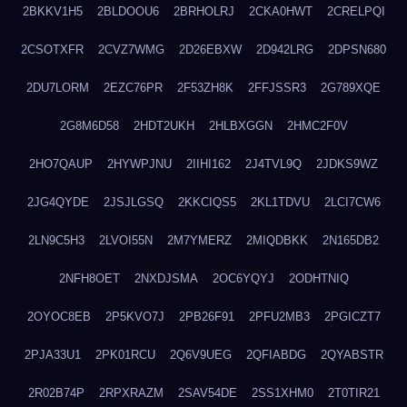
2BKKV1H5
2BLDOOU6
2BRHOLRJ
2CKA0HWT
2CRELPQI
2CSOTXFR
2CVZ7WMG
2D26EBXW
2D942LRG
2DPSN680
2DU7LORM
2EZC76PR
2F53ZH8K
2FFJSSR3
2G789XQE
2G8M6D58
2HDT2UKH
2HLBXGGN
2HMC2F0V
2HO7QAUP
2HYWPJNU
2IIHI162
2J4TVL9Q
2JDKS9WZ
2JG4QYDE
2JSJLGSQ
2KKCIQS5
2KL1TDVU
2LCI7CW6
2LN9C5H3
2LVOI55N
2M7YMERZ
2MIQDBKK
2N165DB2
2NFH8OET
2NXDJSMA
2OC6YQYJ
2ODHTNIQ
2OYOC8EB
2P5KVO7J
2PB26F91
2PFU2MB3
2PGICZT7
2PJA33U1
2PK01RCU
2Q6V9UEG
2QFIABDG
2QYABSTR
2R02B74P
2RPXRAZM
2SAV54DE
2SS1XHM0
2T0TIR21