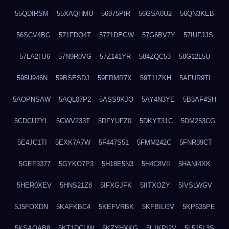
55QDIRSM
55XAQHMU
56975PIR
56GSA0U2
56QN3KEB
56SCV4BG
571FDQ4T
5771DEGW
57G6BV7Y
57IUFJJS
57LA2HJ6
57N9R0VG
57Z141YR
584ZQC53
58G12L5U
595U946N
59BSESDJ
59FRMR7X
59T11ZKH
5AFUR9TL
5AOPNSAW
5AQL07P2
5ASS9KJO
5AY4N3YE
5B3AF4SH
5CDCU7YL
5CWV233T
5DFYUFZ0
5DKYT31C
5DM253CG
5E4JC1TI
5EXK7A7W
5F447S51
5FMM242C
5FNR39CT
5GEF3377
5GYKO7P3
5H18E5N3
5H4C8VII
5HANI4XK
5HER0XEV
5HNS21Z8
5IFXGJFK
5IITXOZY
5IVSLWGV
5J5FOXDN
5KAFKBC4
5KEFVRBK
5KFBILGV
5KP635PE
5KSAQAB8
5KT1DCUW
5KZYHXKG
5L1KPI2V
5L515L3S