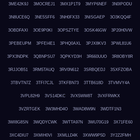
3ME42K9J
3MOCREJ1
3MX1P1T9
3MYP6NEF
3N0IPODU
3N8UCE6Q
3NE5SFF6
3NH0FX33
3NISGAEP
3O3KQQ4F
3OBDFAXI
3OE9P0KI
3OPSZTYE
3OSK46GW
3P20H0VW
3PEBEUPM
3PFEI4E1
3PHQ0AXL
3PJX8KV3
3PWL81U6
3PX3NDPK
3QBNPSU7
3QPKYD3H
3R660UUO
3R8OBY8R
3RJJOB51
3RM5TAUQ
3RV0N612
3SRBQEDJ
3SXFZOBA
3TBVTN7Z
3TFI7CJL
3TKFBN73
3TTB618D
3TVMVY4A
3VPL82H9
3VS14DKC
3VX5WW8T
3VXFRWKX
3VZRTGEK
3W3MHD4O
3WAD8W9N
3WDTF1N3
3WI8G8SN
3WQDYCWK
3WTTA97N
3WU70G19
3X71FE60
3XC4DIU7
3XMIH0VI
3XMLLD4K
3XWW9P5D
3Y2Z2FMH