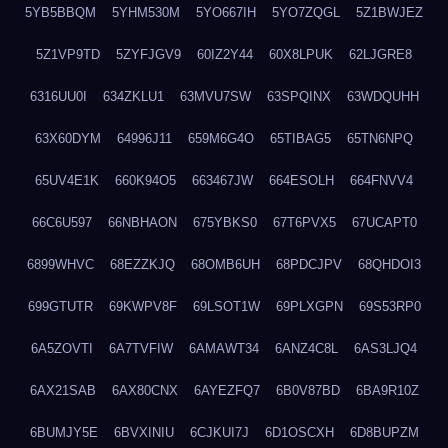
5YB5BBQM
5YHM530M
5YO667IH
5YO7ZQGL
5Z1BWJEZ
5Z1VP9TD
5ZYFJGV9
60IZ2Y44
60X8LPUK
62LJGRE8
6316UU0I
634ZKLU1
63MVU7SW
63SPQINX
63WDQUHH
63X60DYM
64996J11
659M6G4O
65TIBAG5
65TN6NPQ
65UV4E1K
660K94O5
663467JW
664ESOLH
664FNVV4
66C6U597
66NBHAON
675YBKS0
67T6PVX5
67UCAPT0
6899WHVC
68EZZKJQ
68OMB6UH
68PDCJPV
68QHDOI3
699GTUTR
69KWPV8F
69LSOT1W
69PLXGPN
69S53RP0
6A5ZOVTI
6A7TVFIW
6AMAWT34
6ANZ4C8L
6AS3LJQ4
6AX21SAB
6AX80CNX
6AYEZFQ7
6B0V87BD
6BA9R10Z
6BUMJY5E
6BVXINIU
6CJKUI7J
6D1OSCXH
6D8BUPZM