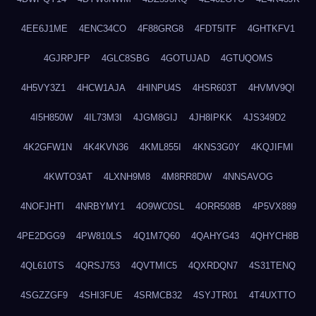
4EE6J1ME
4ENC34CO
4F88GRG8
4FDT5ITF
4GHTKFV1
4GJRPJFP
4GLC8SBG
4GOTUJAD
4GTUQOMS
4H5VY3Z1
4HCW1AJA
4HINPU4S
4HSR603T
4HVMV9QI
4I5H850W
4IL73M3I
4JGM8GIJ
4JH8IPKK
4JS349D2
4K2GFW1N
4K4KVN36
4KML855I
4KNS3G0Y
4KQJIFMI
4KWTO3AT
4LXNH9M8
4M8RR8DW
4NNSAVOG
4NOFJHTI
4NRBYMY1
4O9WC0SL
4ORR508B
4P5VX889
4PE2DGG9
4PW810LS
4Q1M7Q60
4QAHYG43
4QHYCH8B
4QL610TS
4QRSJ753
4QVTMIC5
4QXRDQN7
4S31TENQ
4SGZZGF9
4SHI3FUE
4SRMCB32
4SYJTR01
4T4UXTTO