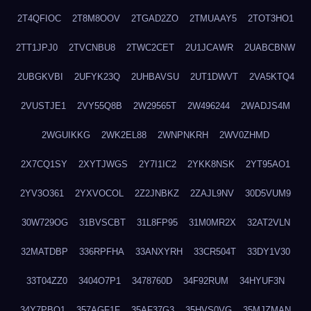
2T4QFIOC
2T8M8OOV
2TGAD2ZO
2TMUAAY5
2TOT3HO1
2TT1JPJ0
2TVCNBU8
2TWC2CET
2U1JCAWR
2UABCBNW
2UBGKVBI
2UFYK23Q
2UHBAVSU
2UT1DWVT
2VA5KTQ4
2VUSTJE1
2VY55Q8B
2W29565T
2W496244
2WADJS4M
2WGUIKKG
2WK2EL88
2WNPNKRH
2WV0ZHMD
2X7CQ1SY
2XYTJWGS
2Y7I1IC2
2YKK8NSK
2YT95AO1
2YV3O361
2YXVOCOL
2Z2JNBKZ
2ZAJL9NV
30D5VUM9
30W729OG
31BVSCBT
31L8FP95
31M0MR2X
32AT2VLN
32MATDBP
336RPFHA
33ANXYRH
33CR504T
33DY1V30
33T04ZZ0
3404O7P1
3478760D
34F92RUM
34HYUF3N
34Y7PBO1
357AGF1F
35AF37G3
35HVS0VG
35MJZMAN