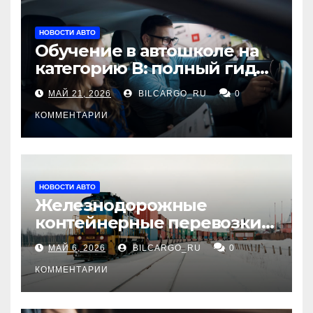
НОВОСТИ АВТО
Обучение в автошколе на
категорию В: полный гид
для будущих водителей
МАЙ 21, 2026
BILCARGO_RU
0
КОММЕНТАРИИ
НОВОСТИ АВТО
Железнодорожные
контейнерные перевозки
из Китая в Россию:
МАЙ 6, 2026
BILCARGO_RU
0
маршруты, сроки и
требования
КОММЕНТАРИИ