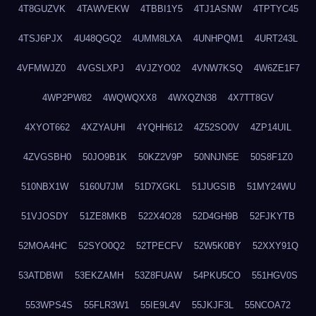
4T8GUZVK
4TAWVEKW
4TBBI1Y5
4TJ1ASNW
4TPTYC45
4TSJ6PJX
4U48QGQ2
4UMM8LXA
4UNHPQM1
4URT243L
4VFMWJZ0
4VGSLXPJ
4VJZYO02
4VNW7KSQ
4W6ZE1F7
4WP2PW82
4WQWQXX8
4WXQZN38
4X7TT8GV
4XYOT662
4XZYAUHI
4YQHH612
4Z52SO0V
4ZP14UIL
4ZVGSBH0
50JO9B1K
50KZ2V9P
50NNJN5E
50S8F1Z0
510NBX1W
5160U7JM
51D7XGKL
51JUGSIB
51MY24WU
51VJOSDY
51ZE8MKB
522X4O28
52D4GH9B
52FJKYTB
52MOA4HC
52SYO0Q2
52TPECFV
52W5K0BY
52XXY91Q
53ATDBWI
53EKZAMH
53Z8FUAW
54PKU5CO
551HGV0S
553WPS4S
55FLR3W1
55IE9L4V
55JKJF3L
55NCOA72