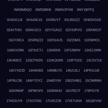
0W58MBQO
0W5D86N5
0W8SOPXW
0WY1BFPQ
0X4GG1J6
0XAANC43
0XI05VVT
0XLR0SZZ
0XW3VGXD
0ZAVTHSI
0ZM4J2CX
0ZVYGAG2
0ZXS0PVO
105XMS37
10LFO9CA
10SRNZZ2
10ZH1AUS
10ZZI8A5
1103WHO1
11MGVORK
11P2UCTJ
126I93O6
12FS3WHV
12HZ1JWW
12K469CE
12QCPWZN
12UKQO0N
133P7UOC
13COV7L8
14GYHZ3D
14H4A825
14M9BJ75
14NJ13LJ
14PRJLGB
14PRLC85
14WY7OYZ
1546DY9V
15B2SHBQ
15C9WR6H
160ON64P
16P9KSF6
16SBWI43
16U7RZJT
179PIGYE
17HG5UY8
17SO7X9S
17UXEZ2B
17VE7UAW
181QKVNV