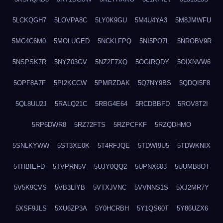
5LCKQGH7
5LOVPA8C
5LY0K9GU
5M4U4YA3
5M8JMWFU
5MC4C6M0
5MOLUGED
5NCKLFPQ
5NI5PO7L
5NROBV9R
5NSPSK7R
5NYZ03GV
5NZ2F7XQ
5OGIRQDY
5OIXNVW6
5OPF8A7F
5PI2KCCW
5PMRZDAK
5Q7NY9BS
5QDQI5F8
5QL8UU2J
5RALQ21C
5RBG4E64
5RCDBBFD
5ROV8T2I
5RP6DWR8
5RZ72FTS
5RZPCFKF
5RZQDHMO
5SNLKYWW
5ST3XE0K
5T4RFJQE
5TDWI9U5
5TDWKNIX
5THBIEFD
5TVPRN5V
5UJY0QQ2
5UPNX603
5UUMB8OT
5V5K9CVS
5VB3LIYB
5VTXJVNC
5VVNNS1S
5XJ2MR7Y
5XSF9JLS
5XU6ZP3A
5Y0HCRBH
5Y1QS60T
5Y86UZX6