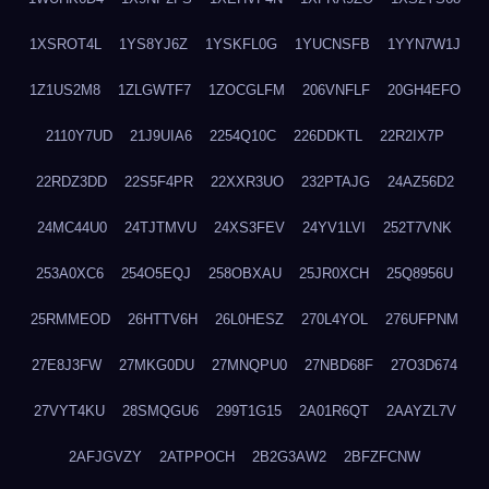
1XSROT4L
1YS8YJ6Z
1YSKFL0G
1YUCNSFB
1YYN7W1J
1Z1US2M8
1ZLGWTF7
1ZOCGLFM
206VNFLF
20GH4EFO
2110Y7UD
21J9UIA6
2254Q10C
226DDKTL
22R2IX7P
22RDZ3DD
22S5F4PR
22XXR3UO
232PTAJG
24AZ56D2
24MC44U0
24TJTMVU
24XS3FEV
24YV1LVI
252T7VNK
253A0XC6
254O5EQJ
258OBXAU
25JR0XCH
25Q8956U
25RMMEOD
26HTTV6H
26L0HESZ
270L4YOL
276UFPNM
27E8J3FW
27MKG0DU
27MNQPU0
27NBD68F
27O3D674
27VYT4KU
28SMQGU6
299T1G15
2A01R6QT
2AAYZL7V
2AFJGVZY
2ATPPOCH
2B2G3AW2
2BFZFCNW