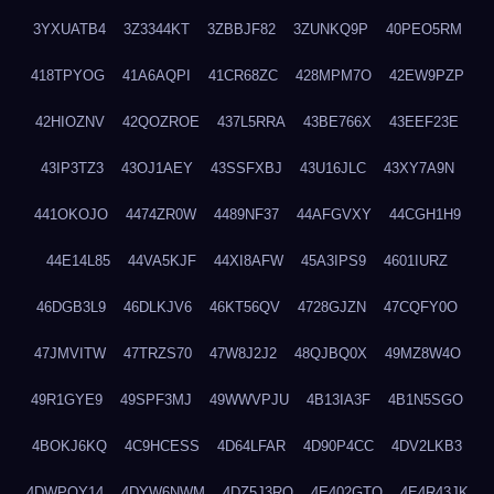
3YXUATB4
3Z3344KT
3ZBBJF82
3ZUNKQ9P
40PEO5RM
418TPYOG
41A6AQPI
41CR68ZC
428MPM7O
42EW9PZP
42HIOZNV
42QOZROE
437L5RRA
43BE766X
43EEF23E
43IP3TZ3
43OJ1AEY
43SSFXBJ
43U16JLC
43XY7A9N
441OKOJO
4474ZR0W
4489NF37
44AFGVXY
44CGH1H9
44E14L85
44VA5KJF
44XI8AFW
45A3IPS9
4601IURZ
46DGB3L9
46DLKJV6
46KT56QV
4728GJZN
47CQFY0O
47JMVITW
47TRZS70
47W8J2J2
48QJBQ0X
49MZ8W4O
49R1GYE9
49SPF3MJ
49WWVPJU
4B13IA3F
4B1N5SGO
4BOKJ6KQ
4C9HCESS
4D64LFAR
4D90P4CC
4DV2LKB3
4DWPQY14
4DYW6NWM
4DZ5J3RQ
4E402GTO
4E4R43JK