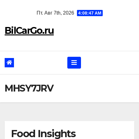
Перейти
Пт. Авг 7th, 2026
4:08:48 AM
к
содержанию
BilCarGo.ru
MHSY7JRV
Food Insights