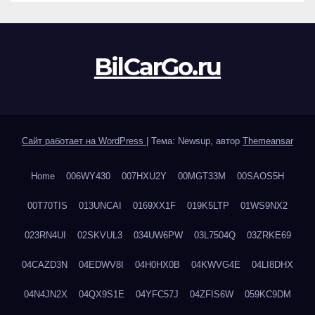
BilCarGo.ru
Сайт работает на WordPress
|
Тема: Newsup, автор
Themeansar
Home
006WY430
007HXU2Y
00MGT33M
00SAOS5H
00T70TIS
013UNCAI
0169XX1F
019K5LTP
01WS9NX2
023RN4UI
02SKVUL3
034UW6PW
03L7504Q
03ZRKE69
04CAZD3N
04EDWV8I
04H0HX0B
04KWVG4E
04LI8DHX
04N4JN2X
04QX9S1E
04YFC57J
04ZFIS6W
059KC9DM