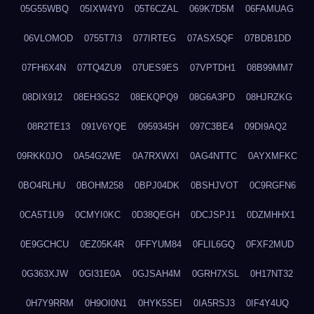
05G55WBQ
05IXW4Y0
05T6CZAL
069K7D5M
06FAMUAG
06VLOMOD
0755T7I3
077IRTEG
07ASX5QF
07BDB1DD
07FH6X4N
07TQ4ZU9
07UES9ES
07VPTDH1
08B99MM7
08DIX912
08EH3GS2
08EKQPQ9
08G6A3PD
08HJRZKG
08R2TE13
091V6YQE
0959345H
097C3BE4
09DI9AQ2
09RKK0JO
0A54G2WE
0A7RXWXI
0AG4NTTC
0AYXMFKC
0BO4RLHU
0BOHM258
0BPJ04DK
0BSHJVOT
0C9RGFN6
0CA5T1U9
0CMYI0KC
0D38QEGH
0DCJSPJ1
0DZMHHX1
0E9GCHCU
0EZ05K4R
0FFYUM84
0FLIL6GQ
0FXF2MUD
0G363XJW
0GI31E0A
0GJSAH4M
0GRH7XSL
0H17NT32
0H7Y9RRM
0H9OI0N1
0HYK5SEI
0IA5RSJ3
0IF4Y4UQ