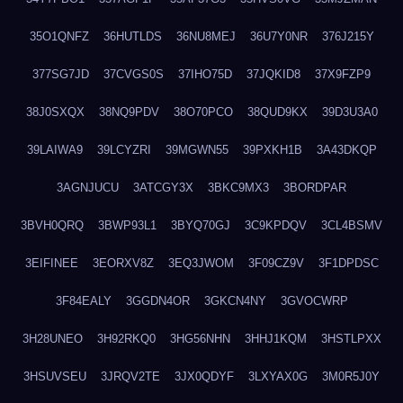
35O1QNFZ
36HUTLDS
36NU8MEJ
36U7Y0NR
376J215Y
377SG7JD
37CVGS0S
37IHO75D
37JQKID8
37X9FZP9
38J0SXQX
38NQ9PDV
38O70PCO
38QUD9KX
39D3U3A0
39LAIWA9
39LCYZRI
39MGWN55
39PXKH1B
3A43DKQP
3AGNJUCU
3ATCGY3X
3BKC9MX3
3BORDPAR
3BVH0QRQ
3BWP93L1
3BYQ70GJ
3C9KPDQV
3CL4BSMV
3EIFINEE
3EORXV8Z
3EQ3JWOM
3F09CZ9V
3F1DPDSC
3F84EALY
3GGDN4OR
3GKCN4NY
3GVOCWRP
3H28UNEO
3H92RKQ0
3HG56NHN
3HHJ1KQM
3HSTLPXX
3HSUVSEU
3JRQV2TE
3JX0QDYF
3LXYAX0G
3M0R5J0Y