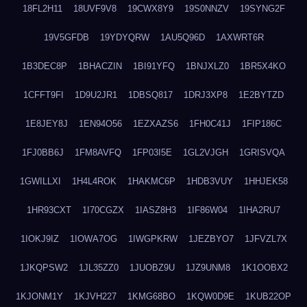
18FL2H11
18UVF9V8
19CWX8Y9
19S0NNZV
19SYNG2F
19V5GFDB
19YDYQRW
1AU5Q96D
1AXWRT6R
1B3DEC8P
1BHACZIN
1BI91YFQ
1BNJXLZ0
1BR5X4KO
1CFFT9FI
1D9U2JR1
1DBSQ817
1DRJ3XP8
1E2BYTZD
1E8JEY8J
1EN94O56
1EZXAZS6
1FH0C41J
1FIP186C
1FJ0BB6J
1FM8AVFQ
1FP03I5E
1GL2VJGH
1GRISVQA
1GWILLXI
1H4L4ROK
1HAKMC6P
1HDB3VUY
1HHJEK58
1HR93CXT
1I70CGZX
1IASZ8H3
1IF86W04
1IHA2RU7
1IOKJ9IZ
1IOWA7OG
1IWGPKRW
1JEZBYO7
1JFVZL7X
1JKQPSW2
1JL35ZZ0
1JUOBZ9U
1JZ9UNM8
1K1OOBX2
1KJONM1Y
1KJVH227
1KMG68BO
1KQW0D9E
1KUB22OP