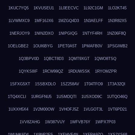
1KUC7YQ5
1KVUSEU1
1L0EECVC
1L92C1GM
1LO2KT45
1LVWMXC9
1MF16JX6
1MZGQ4D3
1N3AELFF
1N3R82X5
1NERJOY9
1NIN2DXO
1NIPGIQG
1NTYF4RH
1NZ06F8Q
1OELGBE2
1OUI6BYG
1PET0A5T
1PMAFB0V
1PSGIWB2
1Q3BPV0D
1QBCT8D3
1QMT9XGT
1QWO8TSQ
1QYKS8IF
1RCW99QZ
1RDUWSSK
1RYOMZPR
1SFXG5XT
1SSBXDLO
1SZ258AV
1T04TFO9
1T3A32QI
1TQ4XCLI
1URGFNU5
1USMDQTI
1USXOD9C
1UTQO46Q
1UXXH5X4
1V2M00OW
1VHOFJ5Z
1VLGOT3L
1VT6PD21
1VV8ZAHG
1W387VUY
1WFVB76Y
1WPX7P03
1WUHK6D4
1X9NP2FS
1XEHVF4N
1XFRA9ZO
1XS2YS68