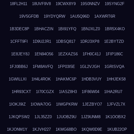
18FL2H11
18UVF9V8
19CWX8Y9
19S0NNZV
19SYNG2F
19V5GFDB
19YDYQRW
1AU5Q96D
1AXWRT6R
1B3DEC8P
1BHACZIN
1BI91YFQ
1BNJXLZ0
1BR5X4KO
1CFFT9FI
1D9U2JR1
1DBSQ817
1DRJ3XP8
1E2BYTZD
1E8JEY8J
1EN94O56
1EZXAZS6
1FH0C41J
1FIP186C
1FJ0BB6J
1FM8AVFQ
1FP03I5E
1GL2VJGH
1GRISVQA
1GWILLXI
1H4L4ROK
1HAKMC6P
1HDB3VUY
1HHJEK58
1HR93CXT
1I70CGZX
1IASZ8H3
1IF86W04
1IHA2RU7
1IOKJ9IZ
1IOWA7OG
1IWGPKRW
1JEZBYO7
1JFVZL7X
1JKQPSW2
1JL35ZZ0
1JUOBZ9U
1JZ9UNM8
1K1OOBX2
1KJONM1Y
1KJVH227
1KMG68BO
1KQW0D9E
1KUB22OP