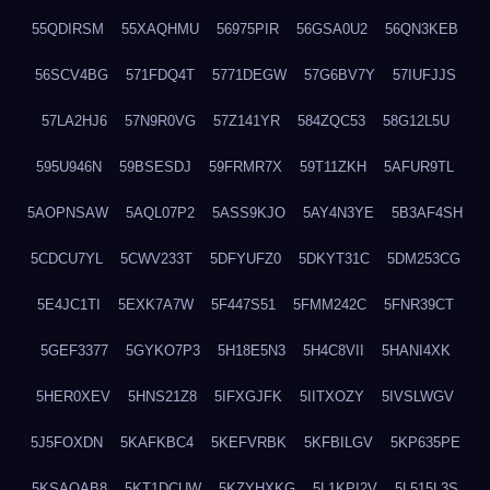
55QDIRSM
55XAQHMU
56975PIR
56GSA0U2
56QN3KEB
56SCV4BG
571FDQ4T
5771DEGW
57G6BV7Y
57IUFJJS
57LA2HJ6
57N9R0VG
57Z141YR
584ZQC53
58G12L5U
595U946N
59BSESDJ
59FRMR7X
59T11ZKH
5AFUR9TL
5AOPNSAW
5AQL07P2
5ASS9KJO
5AY4N3YE
5B3AF4SH
5CDCU7YL
5CWV233T
5DFYUFZ0
5DKYT31C
5DM253CG
5E4JC1TI
5EXK7A7W
5F447S51
5FMM242C
5FNR39CT
5GEF3377
5GYKO7P3
5H18E5N3
5H4C8VII
5HANI4XK
5HER0XEV
5HNS21Z8
5IFXGJFK
5IITXOZY
5IVSLWGV
5J5FOXDN
5KAFKBC4
5KEFVRBK
5KFBILGV
5KP635PE
5KSAQAB8
5KT1DCUW
5KZYHXKG
5L1KPI2V
5L515L3S