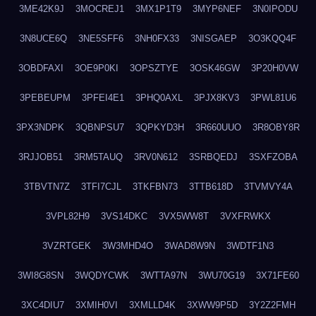
3ME42K9J
3MOCREJ1
3MX1P1T9
3MYP6NEF
3N0IPODU
3N8UCE6Q
3NE5SFF6
3NH0FX33
3NISGAEP
3O3KQQ4F
3OBDFAXI
3OE9P0KI
3OPSZTYE
3OSK46GW
3P20H0VW
3PEBEUPM
3PFEI4E1
3PHQ0AXL
3PJX8KV3
3PWL81U6
3PX3NDPK
3QBNPSU7
3QPKYD3H
3R660UUO
3R8OBY8R
3RJJOB51
3RM5TAUQ
3RV0N612
3SRBQEDJ
3SXFZOBA
3TBVTN7Z
3TFI7CJL
3TKFBN73
3TTB618D
3TVMVY4A
3VPL82H9
3VS14DKC
3VX5WW8T
3VXFRWKX
3VZRTGEK
3W3MHD4O
3WAD8W9N
3WDTF1N3
3WI8G8SN
3WQDYCWK
3WTTA97N
3WU70G19
3X71FE60
3XC4DIU7
3XMIH0VI
3XMLLD4K
3XWW9P5D
3Y2Z2FMH