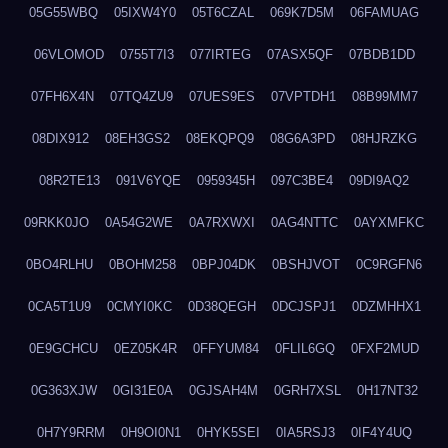
05G55WBQ
05IXW4Y0
05T6CZAL
069K7D5M
06FAMUAG
06VLOMOD
0755T7I3
077IRTEG
07ASX5QF
07BDB1DD
07FH6X4N
07TQ4ZU9
07UES9ES
07VPTDH1
08B99MM7
08DIX912
08EH3GS2
08EKQPQ9
08G6A3PD
08HJRZKG
08R2TE13
091V6YQE
0959345H
097C3BE4
09DI9AQ2
09RKK0JO
0A54G2WE
0A7RXWXI
0AG4NTTC
0AYXMFKC
0BO4RLHU
0BOHM258
0BPJ04DK
0BSHJVOT
0C9RGFN6
0CA5T1U9
0CMYI0KC
0D38QEGH
0DCJSPJ1
0DZMHHX1
0E9GCHCU
0EZ05K4R
0FFYUM84
0FLIL6GQ
0FXF2MUD
0G363XJW
0GI31E0A
0GJSAH4M
0GRH7XSL
0H17NT32
0H7Y9RRM
0H9OI0N1
0HYK5SEI
0IA5RSJ3
0IF4Y4UQ