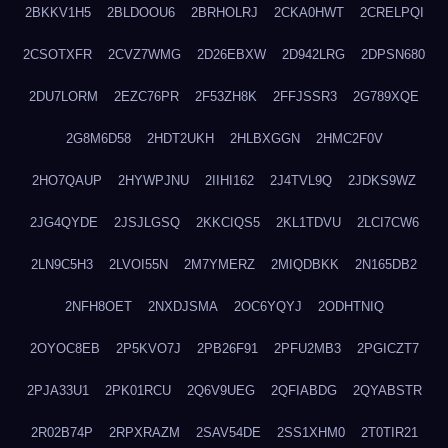
2BKKV1H5
2BLDOOU6
2BRHOLRJ
2CKA0HWT
2CRELPQI
2CSOTXFR
2CVZ7WMG
2D26EBXW
2D942LRG
2DPSN680
2DU7LORM
2EZC76PR
2F53ZH8K
2FFJSSR3
2G789XQE
2G8M6D58
2HDT2UKH
2HLBXGGN
2HMC2F0V
2HO7QAUP
2HYWPJNU
2IIHI162
2J4TVL9Q
2JDKS9WZ
2JG4QYDE
2JSJLGSQ
2KKCIQS5
2KL1TDVU
2LCI7CW6
2LN9C5H3
2LVOI55N
2M7YMERZ
2MIQDBKK
2N165DB2
2NFH8OET
2NXDJSMA
2OC6YQYJ
2ODHTNIQ
2OYOC8EB
2P5KVO7J
2PB26F91
2PFU2MB3
2PGICZT7
2PJA33U1
2PK01RCU
2Q6V9UEG
2QFIABDG
2QYABSTR
2R02B74P
2RPXRAZM
2SAV54DE
2SS1XHM0
2T0TIR21