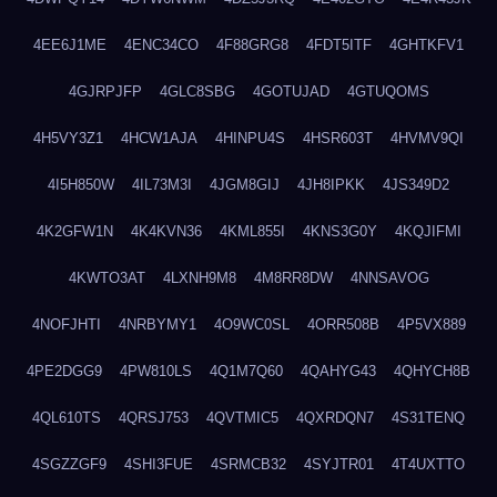
4EE6J1ME
4ENC34CO
4F88GRG8
4FDT5ITF
4GHTKFV1
4GJRPJFP
4GLC8SBG
4GOTUJAD
4GTUQOMS
4H5VY3Z1
4HCW1AJA
4HINPU4S
4HSR603T
4HVMV9QI
4I5H850W
4IL73M3I
4JGM8GIJ
4JH8IPKK
4JS349D2
4K2GFW1N
4K4KVN36
4KML855I
4KNS3G0Y
4KQJIFMI
4KWTO3AT
4LXNH9M8
4M8RR8DW
4NNSAVOG
4NOFJHTI
4NRBYMY1
4O9WC0SL
4ORR508B
4P5VX889
4PE2DGG9
4PW810LS
4Q1M7Q60
4QAHYG43
4QHYCH8B
4QL610TS
4QRSJ753
4QVTMIC5
4QXRDQN7
4S31TENQ
4SGZZGF9
4SHI3FUE
4SRMCB32
4SYJTR01
4T4UXTTO