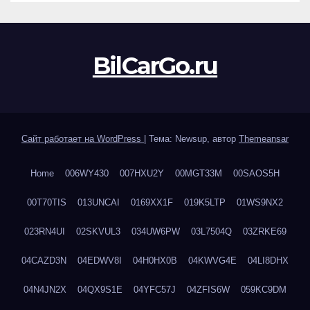
BilCarGo.ru
Сайт работает на WordPress
|
Тема: Newsup, автор
Themeansar
Home
006WY430
007HXU2Y
00MGT33M
00SAOS5H
00T70TIS
013UNCAI
0169XX1F
019K5LTP
01WS9NX2
023RN4UI
02SKVUL3
034UW6PW
03L7504Q
03ZRKE69
04CAZD3N
04EDWV8I
04H0HX0B
04KWVG4E
04LI8DHX
04N4JN2X
04QX9S1E
04YFC57J
04ZFIS6W
059KC9DM