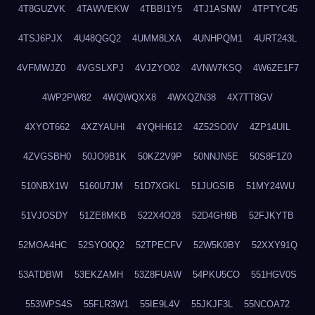
4T8GUZVK
4TAWVEKW
4TBBI1Y5
4TJ1ASNW
4TPTYC45
4TSJ6PJX
4U48QGQ2
4UMM8LXA
4UNHPQM1
4URT243L
4VFMWJZ0
4VGSLXPJ
4VJZYO02
4VNW7KSQ
4W6ZE1F7
4WP2PW82
4WQWQXX8
4WXQZN38
4X7TT8GV
4XYOT662
4XZYAUHI
4YQHH612
4Z52SO0V
4ZP14UIL
4ZVGSBH0
50JO9B1K
50KZ2V9P
50NNJN5E
50S8F1Z0
510NBX1W
5160U7JM
51D7XGKL
51JUGSIB
51MY24WU
51VJOSDY
51ZE8MKB
522X4O28
52D4GH9B
52FJKYTB
52MOA4HC
52SYO0Q2
52TPECFV
52W5K0BY
52XXY91Q
53ATDBWI
53EKZAMH
53Z8FUAW
54PKU5CO
551HGV0S
553WPS4S
55FLR3W1
55IE9L4V
55JKJF3L
55NCOA72