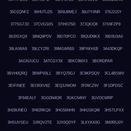
35O1QNFZ
36HUTLDS
36NU8MEJ
36U7Y0NR
376J215Y
377SG7JD
37CVGS0S
37IHO75D
37JQKID8
37X9FZP9
38J0SXQX
38NQ9PDV
38O70PCO
38QUD9KX
39D3U3A0
39LAIWA9
39LCYZRI
39MGWN55
39PXKH1B
3A43DKQP
3AGNJUCU
3ATCGY3X
3BKC9MX3
3BORDPAR
3BVH0QRQ
3BWP93L1
3BYQ70GJ
3C9KPDQV
3CL4BSMV
3EIFINEE
3EORXV8Z
3EQ3JWOM
3F09CZ9V
3F1DPDSC
3F84EALY
3GGDN4OR
3GKCN4NY
3GVOCWRP
3H28UNEO
3H92RKQ0
3HG56NHN
3HHJ1KQM
3HSTLPXX
3HSUVSEU
3JRQV2TE
3JX0QDYF
3LXYAX0G
3M0R5J0Y