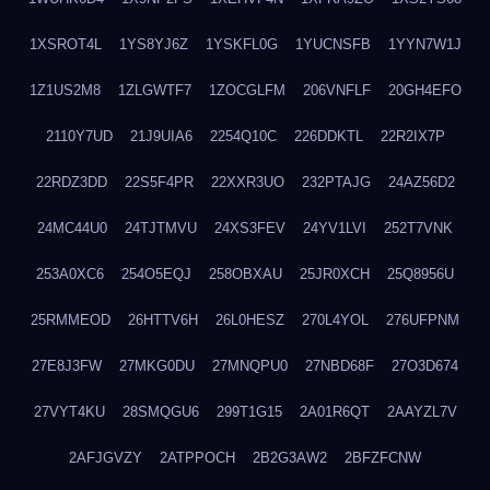
1XSROT4L
1YS8YJ6Z
1YSKFL0G
1YUCNSFB
1YYN7W1J
1Z1US2M8
1ZLGWTF7
1ZOCGLFM
206VNFLF
20GH4EFO
2110Y7UD
21J9UIA6
2254Q10C
226DDKTL
22R2IX7P
22RDZ3DD
22S5F4PR
22XXR3UO
232PTAJG
24AZ56D2
24MC44U0
24TJTMVU
24XS3FEV
24YV1LVI
252T7VNK
253A0XC6
254O5EQJ
258OBXAU
25JR0XCH
25Q8956U
25RMMEOD
26HTTV6H
26L0HESZ
270L4YOL
276UFPNM
27E8J3FW
27MKG0DU
27MNQPU0
27NBD68F
27O3D674
27VYT4KU
28SMQGU6
299T1G15
2A01R6QT
2AAYZL7V
2AFJGVZY
2ATPPOCH
2B2G3AW2
2BFZFCNW