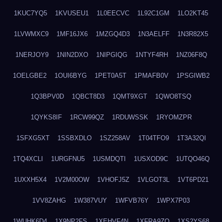
1KUC7YQ5
1KVUSEU1
1L0EECVC
1L92C1GM
1LO2KT45
1LVWMXC9
1MF16JX6
1MZGQ4D3
1N3AELFF
1N3R82X5
1NERJOY9
1NIN2DXO
1NIPGIQG
1NTYF4RH
1NZ06F8Q
1OELGBE2
1OUI6BYG
1PET0A5T
1PMAFB0V
1PSGIWB2
1Q3BPV0D
1QBCT8D3
1QMT9XGT
1QWO8TSQ
1QYKS8IF
1RCW99QZ
1RDUWSSK
1RYOMZPR
1SFXG5XT
1SSBXDLO
1SZ258AV
1T04TFO9
1T3A32QI
1TQ4XCLI
1URGFNU5
1USMDQTI
1USXOD9C
1UTQO46Q
1UXXH5X4
1V2M00OW
1VHOFJ5Z
1VLGOT3L
1VT6PD21
1VV8ZAHG
1W387VUY
1WFVB76Y
1WPX7P03
1WUHK6D4
1X9NP2FS
1XEHVF4N
1XFRA9ZO
1XS2YS68