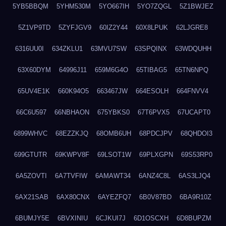
5YB5BBQM
5YHM530M
5YO667IH
5YO7ZQGL
5Z1BWJEZ
5Z1VP9TD
5ZYFJGV9
60IZ2Y44
60X8LPUK
62LJGRE8
6316UU0I
634ZKLU1
63MVU7SW
63SPQINX
63WDQUHH
63X60DYM
64996J11
659M6G4O
65TIBAG5
65TN6NPQ
65UV4E1K
660K94O5
663467JW
664ESOLH
664FNVV4
66C6U597
66NBHAON
675YBKS0
67T6PVX5
67UCAPT0
6899WHVC
68EZZKJQ
68OMB6UH
68PDCJPV
68QHDOI3
699GTUTR
69KWPV8F
69LSOT1W
69PLXGPN
69S53RP0
6A5ZOVTI
6A7TVFIW
6AMAWT34
6ANZ4C8L
6AS3LJQ4
6AX21SAB
6AX80CNX
6AYEZFQ7
6B0V87BD
6BA9R10Z
6BUMJY5E
6BVXINIU
6CJKUI7J
6D1OSCXH
6D8BUPZM