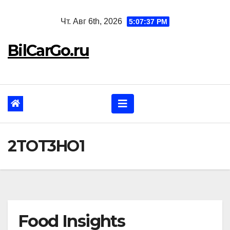
Перейти
Чт. Авг 6th, 2026
5:07:38 PM
к
содержанию
BilCarGo.ru
2TOT3HO1
Food Insights