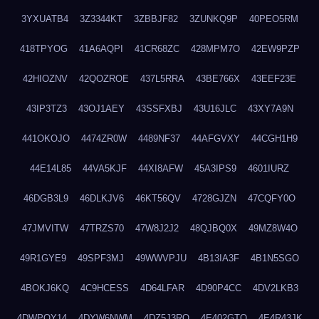
3YXUATB4
3Z3344KT
3ZBBJF82
3ZUNKQ9P
40PEO5RM
418TPYOG
41A6AQPI
41CR68ZC
428MPM7O
42EW9PZP
42HIOZNV
42QOZROE
437L5RRA
43BE766X
43EEF23E
43IP3TZ3
43OJ1AEY
43SSFXBJ
43U16JLC
43XY7A9N
441OKOJO
4474ZR0W
4489NF37
44AFGVXY
44CGH1H9
44E14L85
44VA5KJF
44XI8AFW
45A3IPS9
4601IURZ
46DGB3L9
46DLKJV6
46KT56QV
4728GJZN
47CQFY0O
47JMVITW
47TRZS70
47W8J2J2
48QJBQ0X
49MZ8W4O
49R1GYE9
49SPF3MJ
49WWVPJU
4B13IA3F
4B1N5SGO
4BOKJ6KQ
4C9HCESS
4D64LFAR
4D90P4CC
4DV2LKB3
4DWPQY14
4DYW6NWM
4DZ5J3RQ
4E402GTO
4E4R43JK