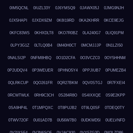
0IM5QCNL
0IUZL33Y
0J6YMSQ9
0JAWX05J
0JMG9NJH
0JX5HAPI
0JXDX9ZM
0K8I19RD
0KA2KHRR
0KCE9EJG
0KFC83WS
0KHXDLT8
0KO7R0BZ
0LA240G7
0LIQ91PM
0LPY3G1Z
0LTLQ0B4
0M40H0CT
0MCMJJJP
0N1LZI50
0NALSI2P
0NFM8HBQ
0O1D2CFA
0O3VCZC0
0OY5HHNM
0P2UDQV4
0P3WEUER
0PHNO5Y4
0PPJIUB7
0PUMEZB4
0QLRKCUP
0QO261FR
0QR27BKM
0QV0STGJ
0R7FXEI4
0RCWTWLK
0RH9C3CH
0S284R8O
0S4IXXQE
0S9E2KPP
0SA9HP4L
0T1MPQXC
0T8PUJB2
0T9LQ0SF
0TDEQ0TY
0TWV72OF
0U01AD7B
0U56W7B0
0UDKWD5I
0UELVNFD
0V2IXSF4
0V3N6SQF
0VJAC930
0VY5ZG3D
0W3LZD86