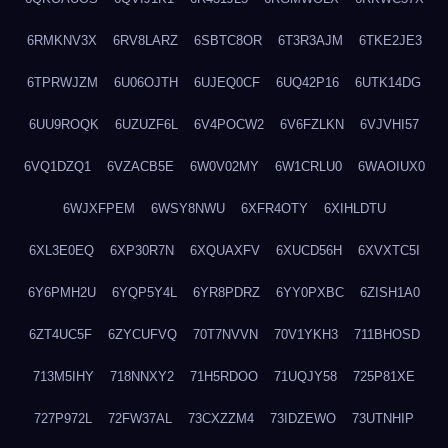
6RMKNV3X
6RV8LARZ
6SBTC8OR
6T3R3AJM
6TKE2JE3
6TPRWJZM
6U06OJTH
6UJEQ0CF
6UQ42P16
6UTK14DG
6UU9ROQK
6UZUZF6L
6V4POCW2
6V6FZLKN
6VJVHI57
6VQ1DZQ1
6VZACB5E
6W0V02MY
6W1CRLU0
6WAOIUX0
6WJXFPEM
6WSY8NWU
6XFR4OTY
6XIHLDTU
6XL3E0EQ
6XP30R7N
6XQUAXFV
6XUCD56H
6XVXTC5I
6Y6PMH2U
6YQP5Y4L
6YR8PDRZ
6YY0PXBC
6ZISH1A0
6ZT4UC5F
6ZYCUFVQ
70T7NVVN
70V1YKH3
711BHOSD
713M5IHY
718NNXY2
71H5RDOO
71UQJY58
725P81XE
727P972L
72FW37AL
73CXZZM4
73IDZEWO
73UTNHIP