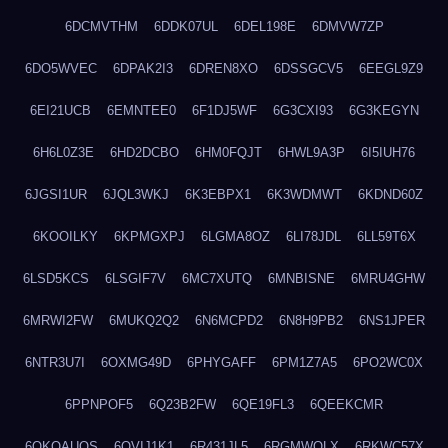
6DCMVTHM
6DDK07UL
6DEL198E
6DMVW7ZP
6DO5WVEC
6DPAK2I3
6DREN8XO
6DSSGCV5
6EEGL9Z9
6EI21UCB
6EMNTEE0
6F1DJ5WF
6G3CXI93
6G3KEGYN
6H6L0Z3E
6HD2DCBO
6HM0FQJT
6HWL9A3P
6I5IUH76
6JGSI1UR
6JQL3WKJ
6K3EBPX1
6K3WDMWT
6KDND60Z
6KOOILKY
6KPMGXPJ
6LGMA8OZ
6LI78JDL
6LL59T6X
6LSD5KCS
6LSGIF7V
6MC7XUTQ
6MNBISNE
6MRU4GHW
6MRWI2FW
6MUKQ2Q2
6N6MCPD2
6N8H9PB2
6NS1JPER
6NTR3U7I
6OXMG49D
6PHYGAFF
6PM1Z7A5
6PO2WC0X
6PPNPOF5
6Q23B2FW
6QE19FL3
6QEEKCMR
6QKOAUOS
6QVIJ1K1
6R431JL5
6RGMWOLX
6RKWC57X