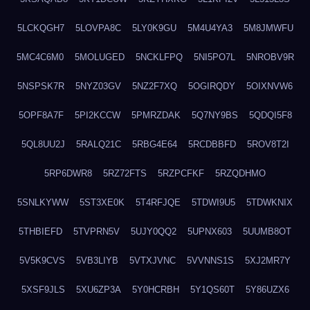
5LCKQGH7
5LOVPA8C
5LY0K9GU
5M4U4YA3
5M8JMWFU
5MC4C6M0
5MOLUGED
5NCKLFPQ
5NI5PO7L
5NROBV9R
5NSPSK7R
5NYZ03GV
5NZ2F7XQ
5OGIRQDY
5OIXNVW6
5OPF8A7F
5PI2KCCW
5PMRZDAK
5Q7NY9BS
5QDQI5F8
5QL8UU2J
5RALQ21C
5RBG4E64
5RCDBBFD
5ROV8T2I
5RP6DWR8
5RZ72FTS
5RZPCFKF
5RZQDHMO
5SNLKYWW
5ST3XE0K
5T4RFJQE
5TDWI9U5
5TDWKNIX
5THBIEFD
5TVPRN5V
5UJY0QQ2
5UPNX603
5UUMB8OT
5V5K9CVS
5VB3LIYB
5VTXJVNC
5VVNNS1S
5XJ2MR7Y
5XSF9JLS
5XU6ZP3A
5Y0HCRBH
5Y1QS60T
5Y86UZX6