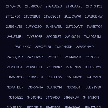
2T4QFIOC
2T8M8OOV
2TGAD2ZO
2TMUAAY5
2TOT3HO1
2TT1JPJ0
2TVCNBU8
2TWC2CET
2U1JCAWR
2UABCBNW
2UBGKVBI
2UFYK23Q
2UHBAVSU
2UT1DWVT
2VA5KTQ4
2VUSTJE1
2VY55Q8B
2W29565T
2W496244
2WADJS4M
2WGUIKKG
2WK2EL88
2WNPNKRH
2WV0ZHMD
2X7CQ1SY
2XYTJWGS
2Y7I1IC2
2YKK8NSK
2YT95AO1
2YV3O361
2YXVOCOL
2Z2JNBKZ
2ZAJL9NV
30D5VUM9
30W729OG
31BVSCBT
31L8FP95
31M0MR2X
32AT2VLN
32MATDBP
336RPFHA
33ANXYRH
33CR504T
33DY1V30
33T04ZZ0
3404O7P1
3478760D
34F92RUM
34HYUF3N
34Y7PBO1
357AGF1F
35AF37G3
35HVS0VG
35MJZMAN