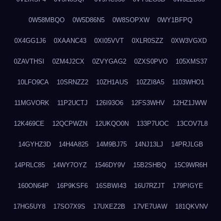
0W58MBQO
0W5D86N5
0W8SOPXW
0WY1BFPQ
0X4GG1J6
0XAANC43
0XI05VVT
0XLR0SZZ
0XW3VGXD
0ZAVTHSI
0ZM4J2CX
0ZVYGAG2
0ZXS0PVO
105XMS37
10LFO9CA
10SRNZZ2
10ZH1AUS
10ZZI8A5
1103WHO1
11MGVORK
11P2UCTJ
126I93O6
12FS3WHV
12HZ1JWW
12K469CE
12QCPWZN
12UKQO0N
133P7UOC
13COV7L8
14GYHZ3D
14H4A825
14M9BJ75
14NJ13LJ
14PRJLGB
14PRLC85
14WY7OYZ
1546DY9V
15B2SHBQ
15C9WR6H
160ON64P
16P9KSF6
16SBWI43
16U7RZJT
179PIGYE
17HG5UY8
17SO7X9S
17UXEZ2B
17VE7UAW
181QKVNV