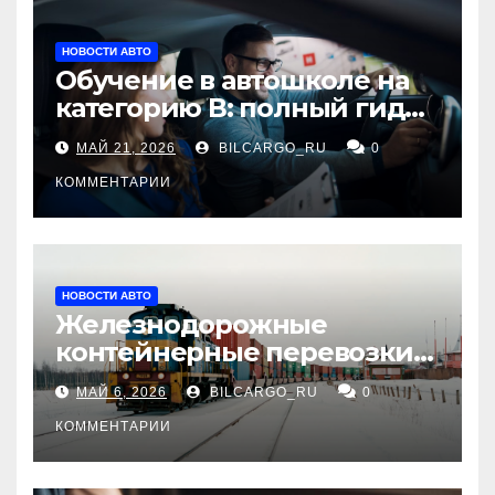
НОВОСТИ АВТО
Обучение в автошколе на
категорию В: полный гид
для будущих водителей
МАЙ 21, 2026
BILCARGO_RU
0
КОММЕНТАРИИ
НОВОСТИ АВТО
Железнодорожные
контейнерные перевозки
из Китая в Россию:
МАЙ 6, 2026
BILCARGO_RU
0
маршруты, сроки и
требования
КОММЕНТАРИИ