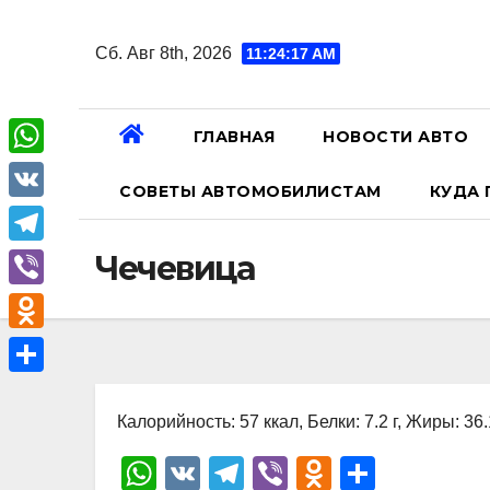
Перейти
к
Сб. Авг 8th, 2026
11:24:18 AM
содержанию
ГЛАВНАЯ
НОВОСТИ АВТО
W
СОВЕТЫ АВТОМОБИЛИСТАМ
КУДА 
h
V
a
K
T
Чечевица
t
e
V
s
l
i
A
O
e
b
p
d
О
g
e
p
n
Калорийность: 57 ккал, Белки: 7.2 г, Жиры: 36.1
т
r
r
o
п
W
V
T
Vi
O
О
a
k