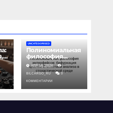
UNCATEGORISED
а:
Полиномиальная
,
философия
интерфейсов:
АПР 16, 2026
бифуркация
циклом
BILCARGO_RU
0
ов
Статистики
КОММЕНТАРИИ
анализа в
стохастической
среде