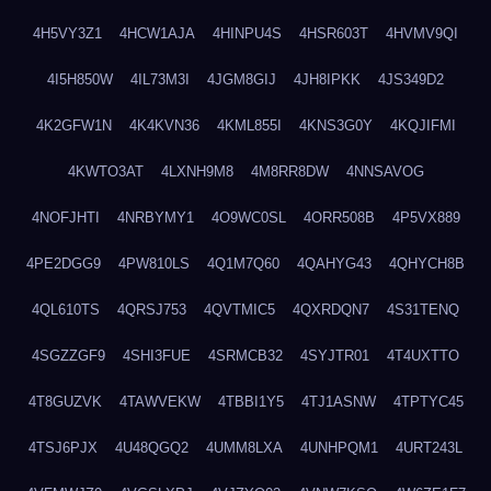
4H5VY3Z1
4HCW1AJA
4HINPU4S
4HSR603T
4HVMV9QI
4I5H850W
4IL73M3I
4JGM8GIJ
4JH8IPKK
4JS349D2
4K2GFW1N
4K4KVN36
4KML855I
4KNS3G0Y
4KQJIFMI
4KWTO3AT
4LXNH9M8
4M8RR8DW
4NNSAVOG
4NOFJHTI
4NRBYMY1
4O9WC0SL
4ORR508B
4P5VX889
4PE2DGG9
4PW810LS
4Q1M7Q60
4QAHYG43
4QHYCH8B
4QL610TS
4QRSJ753
4QVTMIC5
4QXRDQN7
4S31TENQ
4SGZZGF9
4SHI3FUE
4SRMCB32
4SYJTR01
4T4UXTTO
4T8GUZVK
4TAWVEKW
4TBBI1Y5
4TJ1ASNW
4TPTYC45
4TSJ6PJX
4U48QGQ2
4UMM8LXA
4UNHPQM1
4URT243L