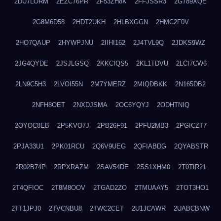
2DU7LORM
2EZC76PR
2F53ZH8K
2FFJSSR3
2G789XQE
2G8M6D58
2HDT2UKH
2HLBXGGN
2HMC2F0V
2HO7QAUP
2HYWPJNU
2IIHI162
2J4TVL9Q
2JDKS9WZ
2JG4QYDE
2JSJLGSQ
2KKCIQS5
2KL1TDVU
2LCI7CW6
2LN9C5H3
2LVOI55N
2M7YMERZ
2MIQDBKK
2N165DB2
2NFH8OET
2NXDJSMA
2OC6YQYJ
2ODHTNIQ
2OYOC8EB
2P5KVO7J
2PB26F91
2PFU2MB3
2PGICZT7
2PJA33U1
2PK01RCU
2Q6V9UEG
2QFIABDG
2QYABSTR
2R02B74P
2RPXRAZM
2SAV54DE
2SS1XHM0
2T0TIR21
2T4QFIOC
2T8M8OOV
2TGAD2ZO
2TMUAAY5
2TOT3HO1
2TT1JPJ0
2TVCNBU8
2TWC2CET
2U1JCAWR
2UABCBNW