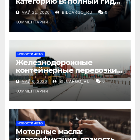
категорию В: полный гид
для будущих водителей
МАЙ 21, 2026
BILCARGO_RU
0
КОММЕНТАРИИ
НОВОСТИ АВТО
Железнодорожные
контейнерные перевозки
из Китая в Россию:
МАЙ 6, 2026
BILCARGO_RU
0
маршруты, сроки и
требования
КОММЕНТАРИИ
НОВОСТИ АВТО
Моторные масла:
классификация, вязкость и