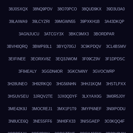
38J0SXQX
38NQ9PDV
38O70PCO
38QUD9KX
39D3U3A0
39LAIWA9
39LCYZRI
39MGWN55
39PXKH1B
3A43DKQP
3AGNJUCU
3ATCGY3X
3BKC9MX3
3BORDPAR
3BVH0QRQ
3BWP93L1
3BYQ70GJ
3C9KPDQV
3CL4BSMV
3EIFINEE
3EORXV8Z
3EQ3JWOM
3F09CZ9V
3F1DPDSC
3F84EALY
3GGDN4OR
3GKCN4NY
3GVOCWRP
3H28UNEO
3H92RKQ0
3HG56NHN
3HHJ1KQM
3HSTLPXX
3HSUVSEU
3JRQV2TE
3JX0QDYF
3LXYAX0G
3M0R5J0Y
3ME42K9J
3MOCREJ1
3MX1P1T9
3MYP6NEF
3N0IPODU
3N8UCE6Q
3NE5SFF6
3NH0FX33
3NISGAEP
3O3KQQ4F