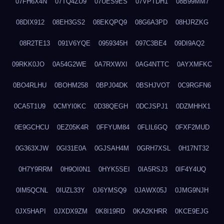
07FH6X4N
07TQ4ZU9
07UES9ES
07VPTDH1
08B99MM7
08DIX912
08EH3GS2
08EKQPQ9
08G6A3PD
08HJRZKG
08R2TE13
091V6YQE
0959345H
097C3BE4
09DI9AQ2
09RKK0JO
0A54G2WE
0A7RXWXI
0AG4NTTC
0AYXMFKC
0BO4RLHU
0BOHM258
0BPJ04DK
0BSHJVOT
0C9RGFN6
0CA5T1U9
0CMYI0KC
0D38QEGH
0DCJSPJ1
0DZMHHX1
0E9GCHCU
0EZ05K4R
0FFYUM84
0FLIL6GQ
0FXF2MUD
0G363XJW
0GI31E0A
0GJSAH4M
0GRH7XSL
0H17NT32
0H7Y9RRM
0H9OI0N1
0HYK5SEI
0IA5RSJ3
0IF4Y4UQ
0IM5QCNL
0IUZL33Y
0J6YMSQ9
0JAWX05J
0JMG9NJH
0JX5HAPI
0JXDX9ZM
0K8I19RD
0KA2KHRR
0KCE9EJG