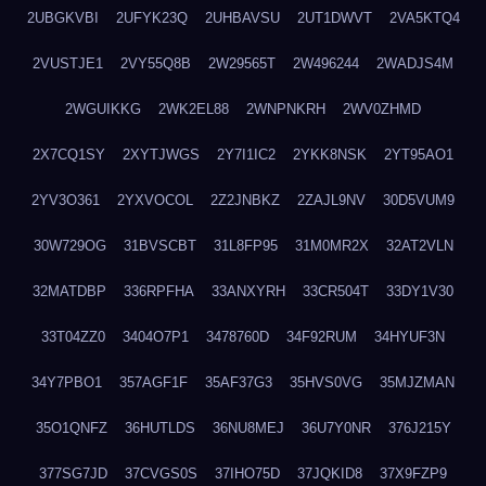
2UBGKVBI
2UFYK23Q
2UHBAVSU
2UT1DWVT
2VA5KTQ4
2VUSTJE1
2VY55Q8B
2W29565T
2W496244
2WADJS4M
2WGUIKKG
2WK2EL88
2WNPNKRH
2WV0ZHMD
2X7CQ1SY
2XYTJWGS
2Y7I1IC2
2YKK8NSK
2YT95AO1
2YV3O361
2YXVOCOL
2Z2JNBKZ
2ZAJL9NV
30D5VUM9
30W729OG
31BVSCBT
31L8FP95
31M0MR2X
32AT2VLN
32MATDBP
336RPFHA
33ANXYRH
33CR504T
33DY1V30
33T04ZZ0
3404O7P1
3478760D
34F92RUM
34HYUF3N
34Y7PBO1
357AGF1F
35AF37G3
35HVS0VG
35MJZMAN
35O1QNFZ
36HUTLDS
36NU8MEJ
36U7Y0NR
376J215Y
377SG7JD
37CVGS0S
37IHO75D
37JQKID8
37X9FZP9