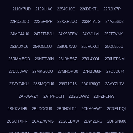
2110Y7UD
21J9UIA6
2254Q10C
226DDKTL
22R2IX7P
22RDZ3DD
22S5F4PR
22XXR3UO
232PTAJG
24AZ56D2
24MC44U0
24TJTMVU
24XS3FEV
24YV1LVI
252T7VNK
253A0XC6
254O5EQJ
258OBXAU
25JR0XCH
25Q8956U
25RMMEOD
26HTTV6H
26L0HESZ
270L4YOL
276UFPNM
27E8J3FW
27MKG0DU
27MNQPU0
27NBD68F
27O3D674
27VYT4KU
28SMQGU6
299T1G15
2A01R6QT
2AAYZL7V
2AFJGVZY
2ATPPOCH
2B2G3AW2
2BFZFCNW
2BKKV1H5
2BLDOOU6
2BRHOLRJ
2CKA0HWT
2CRELPQI
2CSOTXFR
2CVZ7WMG
2D26EBXW
2D942LRG
2DPSN680