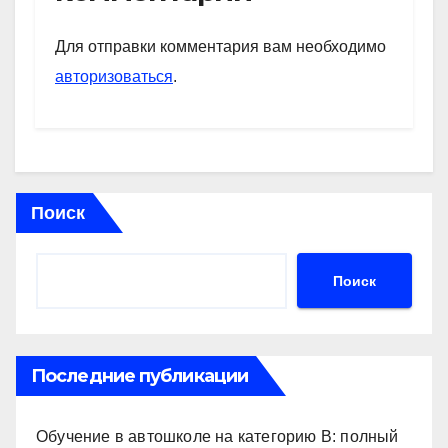
A
a
kl
в
p
m
a
и
Для отправки комментария вам необходимо
p
ss
ть
авторизоваться
.
ni
ki
Поиск
Поиск
Последние публикации
Обучение в автошколе на категорию В: полный