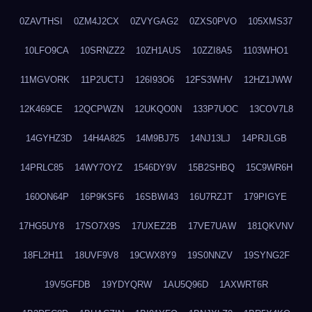
0ZAVTHSI
0ZM4J2CX
0ZVYGAG2
0ZXS0PVO
105XMS37
10LFO9CA
10SRNZZ2
10ZH1AUS
10ZZI8A5
1103WHO1
11MGVORK
11P2UCTJ
126I93O6
12FS3WHV
12HZ1JWW
12K469CE
12QCPWZN
12UKQO0N
133P7UOC
13COV7L8
14GYHZ3D
14H4A825
14M9BJ75
14NJ13LJ
14PRJLGB
14PRLC85
14WY7OYZ
1546DY9V
15B2SHBQ
15C9WR6H
160ON64P
16P9KSF6
16SBWI43
16U7RZJT
179PIGYE
17HG5UY8
17SO7X9S
17UXEZ2B
17VE7UAW
181QKVNV
18FL2H11
18UVF9V8
19CWX8Y9
19S0NNZV
19SYNG2F
19V5GFDB
19YDYQRW
1AU5Q96D
1AXWRT6R