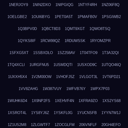
1NERJOY9
1NIN2DXO
1NIPGIQG
1NTYF4RH
1NZ06F8Q
1OELGBE2
1OUI6BYG
1PET0A5T
1PMAFB0V
1PSGIWB2
1Q3BPV0D
1QBCT8D3
1QMT9XGT
1QWO8TSQ
1QYKS8IF
1RCW99QZ
1RDUWSSK
1RYOMZPR
1SFXG5XT
1SSBXDLO
1SZ258AV
1T04TFO9
1T3A32QI
1TQ4XCLI
1URGFNU5
1USMDQTI
1USXOD9C
1UTQO46Q
1UXXH5X4
1V2M00OW
1VHOFJ5Z
1VLGOT3L
1VT6PD21
1VV8ZAHG
1W387VUY
1WFVB76Y
1WPX7P03
1WUHK6D4
1X9NP2FS
1XEHVF4N
1XFRA9ZO
1XS2YS68
1XSROT4L
1YS8YJ6Z
1YSKFL0G
1YUCNSFB
1YYN7W1J
1Z1US2M8
1ZLGWTF7
1ZOCGLFM
206VNFLF
20GH4EFO