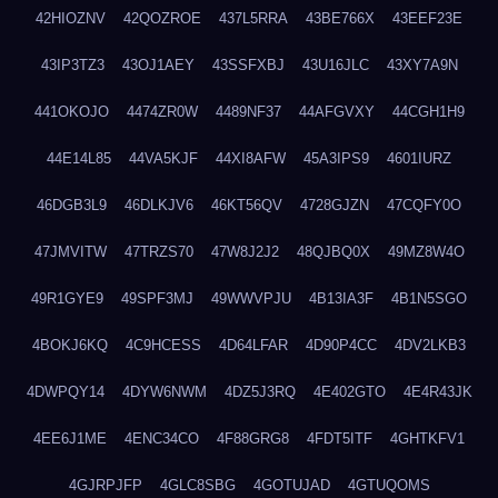
42HIOZNV
42QOZROE
437L5RRA
43BE766X
43EEF23E
43IP3TZ3
43OJ1AEY
43SSFXBJ
43U16JLC
43XY7A9N
441OKOJO
4474ZR0W
4489NF37
44AFGVXY
44CGH1H9
44E14L85
44VA5KJF
44XI8AFW
45A3IPS9
4601IURZ
46DGB3L9
46DLKJV6
46KT56QV
4728GJZN
47CQFY0O
47JMVITW
47TRZS70
47W8J2J2
48QJBQ0X
49MZ8W4O
49R1GYE9
49SPF3MJ
49WWVPJU
4B13IA3F
4B1N5SGO
4BOKJ6KQ
4C9HCESS
4D64LFAR
4D90P4CC
4DV2LKB3
4DWPQY14
4DYW6NWM
4DZ5J3RQ
4E402GTO
4E4R43JK
4EE6J1ME
4ENC34CO
4F88GRG8
4FDT5ITF
4GHTKFV1
4GJRPJFP
4GLC8SBG
4GOTUJAD
4GTUQOMS