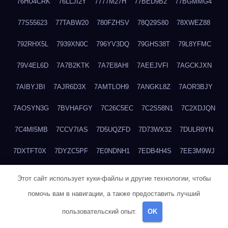
76HU4CRK
76LLJI2Y
7777M27H
77BED9B2
77BGMMG4
77S55623
77TABW20
780FZHSV
78Q29S80
78XWEZ88
792RHX5L
7939XN0C
796YV3DQ
79GHS38T
79L8YFMC
79V4EL6D
7A7B2KTK
7A7E8AHI
7AEEJVFI
7AGCKJXN
7AIBYJBI
7AJR6D3X
7AMTLOH9
7ANGKL8Z
7AOR3BJY
7AOSYN3G
7BVHAFGY
7C26C5EC
7C2S58N1
7C2XDJQN
7C4MI5MB
7CCV7IAS
7D5UQZFD
7D73WX32
7DULR9YN
7DXTFT0X
7DYZC5PF
7E0NDNH1
7EDB4H4S
7EE3M9WJ
7EUSEMEI
7EYNVZ6I
7FB2DR6D
7FE1WG6S
7FGV6NG8
Этот сайт использует куки-файлы и другие технологии, чтобы
помочь вам в навигации, а также предоставить лучший
7FKTW3MA
7FRYD8I9
7FX48QP3
7GDV0B8J
7GER99GF
пользовательский опыт.
OK
7H8E1KTR
7H8LPLGJ
7I854907
7IAYUF4X
7IRRICQI