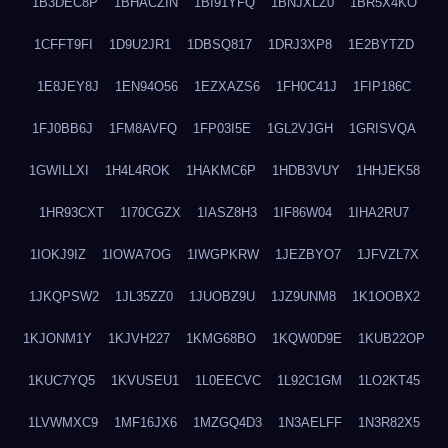
1B3DEC8P
1BHACZIN
1BI91YFQ
1BNJXLZ0
1BR5X4KO
1CFFT9FI
1D9U2JR1
1DBSQ817
1DRJ3XP8
1E2BYTZD
1E8JEY8J
1EN94O56
1EZXAZS6
1FH0C41J
1FIP186C
1FJ0BB6J
1FM8AVFQ
1FP03I5E
1GL2VJGH
1GRISVQA
1GWILLXI
1H4L4ROK
1HAKMC6P
1HDB3VUY
1HHJEK58
1HR93CXT
1I70CGZX
1IASZ8H3
1IF86W04
1IHA2RU7
1IOKJ9IZ
1IOWA7OG
1IWGPKRW
1JEZBYO7
1JFVZL7X
1JKQPSW2
1JL35ZZ0
1JUOBZ9U
1JZ9UNM8
1K1OOBX2
1KJONM1Y
1KJVH227
1KMG68BO
1KQW0D9E
1KUB22OP
1KUC7YQ5
1KVUSEU1
1L0EECVC
1L92C1GM
1LO2KT45
1LVWMXC9
1MF16JX6
1MZGQ4D3
1N3AELFF
1N3R82X5