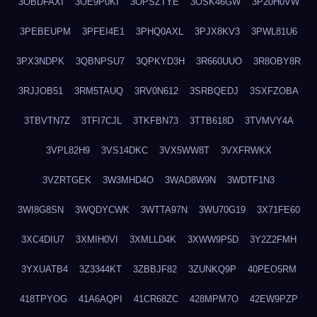
3OBDFAXI
3OE9P0KI
3OPSZTYE
3OSK46GW
3P20H0VW
3PEBEUPM
3PFEI4E1
3PHQ0AXL
3PJX8KV3
3PWL81U6
3PX3NDPK
3QBNPSU7
3QPKYD3H
3R660UUO
3R8OBY8R
3RJJOB51
3RM5TAUQ
3RV0N612
3SRBQEDJ
3SXFZOBA
3TBVTN7Z
3TFI7CJL
3TKFBN73
3TTB618D
3TVMVY4A
3VPL82H9
3VS14DKC
3VX5WW8T
3VXFRWKX
3VZRTGEK
3W3MHD4O
3WAD8W9N
3WDTF1N3
3WI8G8SN
3WQDYCWK
3WTTA97N
3WU70G19
3X71FE60
3XC4DIU7
3XMIH0VI
3XMLLD4K
3XWW9P5D
3Y2Z2FMH
3YXUATB4
3Z3344KT
3ZBBJF82
3ZUNKQ9P
40PEO5RM
418TPYOG
41A6AQPI
41CR68ZC
428MPM7O
42EW9PZP