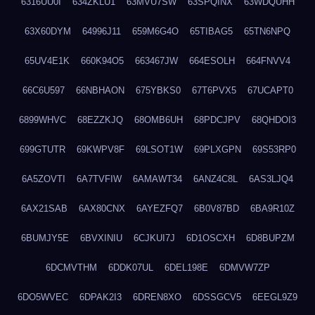
6316UU0I
634ZKLU1
63MVU7SW
63SPQINX
63WDQUHH
63X60DYM
64996J11
659M6G4O
65TIBAG5
65TN6NPQ
65UV4E1K
660K94O5
663467JW
664ESOLH
664FNVV4
66C6U597
66NBHAON
675YBKS0
67T6PVX5
67UCAPT0
6899WHVC
68EZZKJQ
68OMB6UH
68PDCJPV
68QHDOI3
699GTUTR
69KWPV8F
69LSOT1W
69PLXGPN
69S53RP0
6A5ZOVTI
6A7TVFIW
6AMAWT34
6ANZ4C8L
6AS3LJQ4
6AX21SAB
6AX80CNX
6AYEZFQ7
6B0V87BD
6BA9R10Z
6BUMJY5E
6BVXINIU
6CJKUI7J
6D1OSCXH
6D8BUPZM
6DCMVTHM
6DDK07UL
6DEL198E
6DMVW7ZP
6DO5WVEC
6DPAK2I3
6DREN8XO
6DSSGCV5
6EEGL9Z9