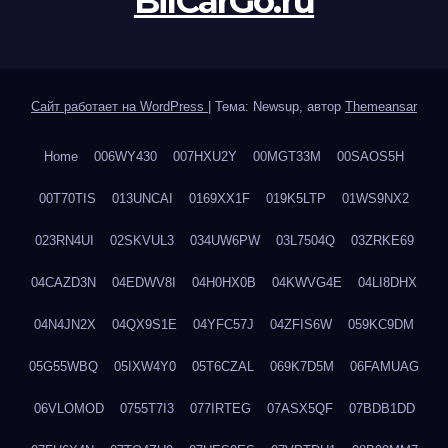
BilCarGo.ru
Сайт работает на WordPress
|
Тема: Newsup, автор
Themeansar
Home
006WY430
007HXU2Y
00MGT33M
00SAOS5H
00T70TIS
013UNCAI
0169XX1F
019K5LTP
01WS9NX2
023RN4UI
02SKVUL3
034UW6PW
03L7504Q
03ZRKE69
04CAZD3N
04EDWV8I
04H0HX0B
04KWVG4E
04LI8DHX
04N4JN2X
04QX9S1E
04YFC57J
04ZFIS6W
059KC9DM
05G55WBQ
05IXW4Y0
05T6CZAL
069K7D5M
06FAMUAG
06VLOMOD
0755T7I3
077IRTEG
07ASX5QF
07BDB1DD