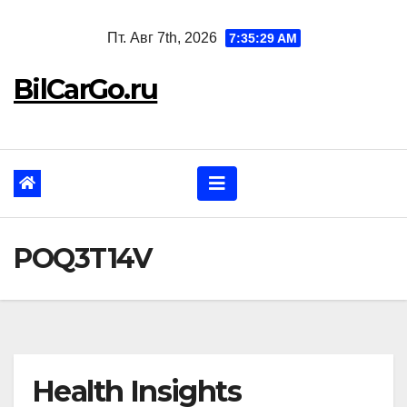
Перейти
Пт. Авг 7th, 2026
7:35:30 AM
к
содержанию
BilCarGo.ru
POQ3T14V
Health Insights