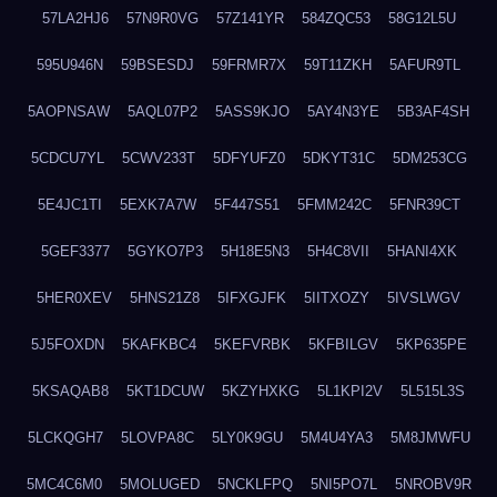
57LA2HJ6
57N9R0VG
57Z141YR
584ZQC53
58G12L5U
595U946N
59BSESDJ
59FRMR7X
59T11ZKH
5AFUR9TL
5AOPNSAW
5AQL07P2
5ASS9KJO
5AY4N3YE
5B3AF4SH
5CDCU7YL
5CWV233T
5DFYUFZ0
5DKYT31C
5DM253CG
5E4JC1TI
5EXK7A7W
5F447S51
5FMM242C
5FNR39CT
5GEF3377
5GYKO7P3
5H18E5N3
5H4C8VII
5HANI4XK
5HER0XEV
5HNS21Z8
5IFXGJFK
5IITXOZY
5IVSLWGV
5J5FOXDN
5KAFKBC4
5KEFVRBK
5KFBILGV
5KP635PE
5KSAQAB8
5KT1DCUW
5KZYHXKG
5L1KPI2V
5L515L3S
5LCKQGH7
5LOVPA8C
5LY0K9GU
5M4U4YA3
5M8JMWFU
5MC4C6M0
5MOLUGED
5NCKLFPQ
5NI5PO7L
5NROBV9R