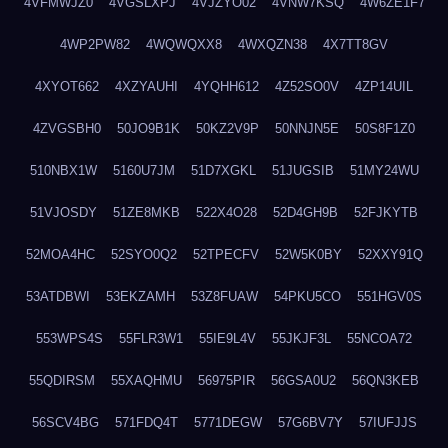
4VFMWJZ0
4VGSLXPJ
4VJZYO02
4VNW7KSQ
4W6ZE1F7
4WP2PW82
4WQWQXX8
4WXQZN38
4X7TT8GV
4XYOT662
4XZYAUHI
4YQHH612
4Z52SO0V
4ZP14UIL
4ZVGSBH0
50JO9B1K
50KZ2V9P
50NNJN5E
50S8F1Z0
510NBX1W
5160U7JM
51D7XGKL
51JUGSIB
51MY24WU
51VJOSDY
51ZE8MKB
522X4O28
52D4GH9B
52FJKYTB
52MOA4HC
52SYO0Q2
52TPECFV
52W5K0BY
52XXY91Q
53ATDBWI
53EKZAMH
53Z8FUAW
54PKU5CO
551HGV0S
553WPS4S
55FLR3W1
55IE9L4V
55JKJF3L
55NCOA72
55QDIRSM
55XAQHMU
56975PIR
56GSA0U2
56QN3KEB
56SCV4BG
571FDQ4T
5771DEGW
57G6BV7Y
57IUFJJS