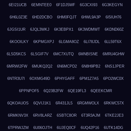
6EI21UCB
6EMNTEE0
6F1DJ5WF
6G3CXI93
6G3KEGYN
6H6L0Z3E
6HD2DCBO
6HM0FQJT
6HWL9A3P
6I5IUH76
6JGSI1UR
6JQL3WKJ
6K3EBPX1
6K3WDMWT
6KDND60Z
6KOOILKY
6KPMGXPJ
6LGMA8OZ
6LI78JDL
6LL59T6X
6LSD5KCS
6LSGIF7V
6MC7XUTQ
6MNBISNE
6MRU4GHW
6MRWI2FW
6MUKQ2Q2
6N6MCPD2
6N8H9PB2
6NS1JPER
6NTR3U7I
6OXMG49D
6PHYGAFF
6PM1Z7A5
6PO2WC0X
6PPNPOF5
6Q23B2FW
6QE19FL3
6QEEKCMR
6QKOAUOS
6QVIJ1K1
6R431JL5
6RGMWOLX
6RKWC57X
6RMKNV3X
6RV8LARZ
6SBTC8OR
6T3R3AJM
6TKE2JE3
6TPRWJZM
6U06OJTH
6UJEQ0CF
6UQ42P16
6UTK14DG