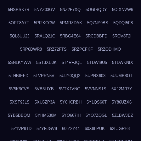
5NSPSK7R
5NYZ03GV
5NZ2F7XQ
5OGIRQDY
5OIXNVW6
5OPF8A7F
5PI2KCCW
5PMRZDAK
5Q7NY9BS
5QDQI5F8
5QL8UU2J
5RALQ21C
5RBG4E64
5RCDBBFD
5ROV8T2I
5RP6DWR8
5RZ72FTS
5RZPCFKF
5RZQDHMO
5SNLKYWW
5ST3XE0K
5T4RFJQE
5TDWI9U5
5TDWKNIX
5THBIEFD
5TVPRN5V
5UJY0QQ2
5UPNX603
5UUMB8OT
5V5K9CVS
5VB3LIYB
5VTXJVNC
5VVNNS1S
5XJ2MR7Y
5XSF9JLS
5XU6ZP3A
5Y0HCRBH
5Y1QS60T
5Y86UZX6
5YB5BBQM
5YHM530M
5YO667IH
5YO7ZQGL
5Z1BWJEZ
5Z1VP9TD
5ZYFJGV9
60IZ2Y44
60X8LPUK
62LJGRE8