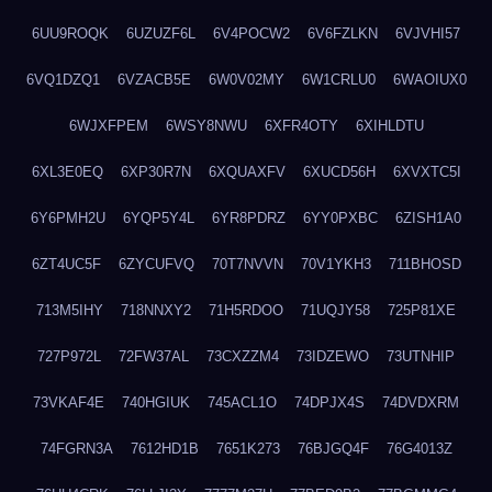
6UU9ROQK
6UZUZF6L
6V4POCW2
6V6FZLKN
6VJVHI57
6VQ1DZQ1
6VZACB5E
6W0V02MY
6W1CRLU0
6WAOIUX0
6WJXFPEM
6WSY8NWU
6XFR4OTY
6XIHLDTU
6XL3E0EQ
6XP30R7N
6XQUAXFV
6XUCD56H
6XVXTC5I
6Y6PMH2U
6YQP5Y4L
6YR8PDRZ
6YY0PXBC
6ZISH1A0
6ZT4UC5F
6ZYCUFVQ
70T7NVVN
70V1YKH3
711BHOSD
713M5IHY
718NNXY2
71H5RDOO
71UQJY58
725P81XE
727P972L
72FW37AL
73CXZZM4
73IDZEWO
73UTNHIP
73VKAF4E
740HGIUK
745ACL1O
74DPJX4S
74DVDXRM
74FGRN3A
7612HD1B
7651K273
76BJGQ4F
76G4013Z