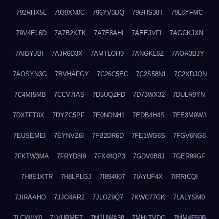
792RHX5L
7939XN0C
796YV3DQ
79GHS38T
79L8YFMC
79V4EL6D
7A7B2KTK
7A7E8AHI
7AEEJVFI
7AGCKJXN
7AIBYJBI
7AJR6D3X
7AMTLOH9
7ANGKL8Z
7AOR3BJY
7AOSYN3G
7BVHAFGY
7C26C5EC
7C2S58N1
7C2XDJQN
7C4MI5MB
7CCV7IAS
7D5UQZFD
7D73WX32
7DULR9YN
7DXTFT0X
7DYZC5PF
7E0NDNH1
7EDB4H4S
7EE3M9WJ
7EUSEMEI
7EYNVZ6I
7FB2DR6D
7FE1WG6S
7FGV6NG8
7FKTW3MA
7FRYD8I9
7FX48QP3
7GDV0B8J
7GER99GF
7H8E1KTR
7H8LPLGJ
7I854907
7IAYUF4X
7IRRICQI
7JIRAAHO
7JJO4AR2
7JLOZ9Q7
7KWC77GK
7LALYSM0
7LCWIIY0
7LVURME7
7M1UWA38
7MHLTVDG
7MM4F50B