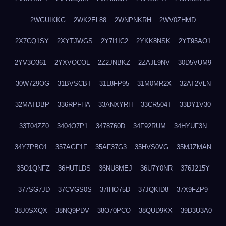
2WGUIKKG
2WK2EL88
2WNPNKRH
2WV0ZHMD
2X7CQ1SY
2XYTJWGS
2Y7I1IC2
2YKK8NSK
2YT95AO1
2YV3O361
2YXVOCOL
2Z2JNBKZ
2ZAJL9NV
30D5VUM9
30W729OG
31BVSCBT
31L8FP95
31M0MR2X
32AT2VLN
32MATDBP
336RPFHA
33ANXYRH
33CR504T
33DY1V30
33T04ZZ0
3404O7P1
3478760D
34F92RUM
34HYUF3N
34Y7PBO1
357AGF1F
35AF37G3
35HVS0VG
35MJZMAN
35O1QNFZ
36HUTLDS
36NU8MEJ
36U7Y0NR
376J215Y
377SG7JD
37CVGS0S
37IHO75D
37JQKID8
37X9FZP9
38J0SXQX
38NQ9PDV
38O70PCO
38QUD9KX
39D3U3A0