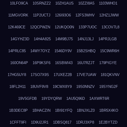
10LFO9CA
10SRNZZ2
10ZH1AUS
10ZZI8A5
1103WHO1
11MGVORK
11P2UCTJ
126I93O6
12FS3WHV
12HZ1JWW
12K469CE
12QCPWZN
12UKQO0N
133P7UOC
13COV7L8
14GYHZ3D
14H4A825
14M9BJ75
14NJ13LJ
14PRJLGB
14PRLC85
14WY7OYZ
1546DY9V
15B2SHBQ
15C9WR6H
160ON64P
16P9KSF6
16SBWI43
16U7RZJT
179PIGYE
17HG5UY8
17SO7X9S
17UXEZ2B
17VE7UAW
181QKVNV
18FL2H11
18UVF9V8
19CWX8Y9
19S0NNZV
19SYNG2F
19V5GFDB
19YDYQRW
1AU5Q96D
1AXWRT6R
1B3DEC8P
1BHACZIN
1BI91YFQ
1BNJXLZ0
1BR5X4KO
1CFFT9FI
1D9U2JR1
1DBSQ817
1DRJ3XP8
1E2BYTZD