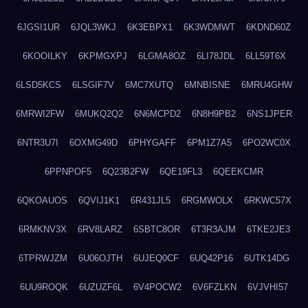
6JGSI1UR
6JQL3WKJ
6K3EBPX1
6K3WDMWT
6KDND60Z
6KOOILKY
6KPMGXPJ
6LGMA8OZ
6LI78JDL
6LL59T6X
6LSD5KCS
6LSGIF7V
6MC7XUTQ
6MNBISNE
6MRU4GHW
6MRWI2FW
6MUKQ2Q2
6N6MCPD2
6N8H9PB2
6NS1JPER
6NTR3U7I
6OXMG49D
6PHYGAFF
6PM1Z7A5
6PO2WC0X
6PPNPOF5
6Q23B2FW
6QE19FL3
6QEEKCMR
6QKOAUOS
6QVIJ1K1
6R431JL5
6RGMWOLX
6RKWC57X
6RMKNV3X
6RV8LARZ
6SBTC8OR
6T3R3AJM
6TKE2JE3
6TPRWJZM
6U06OJTH
6UJEQ0CF
6UQ42P16
6UTK14DG
6UU9ROQK
6UZUZF6L
6V4POCW2
6V6FZLKN
6VJVHI57