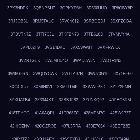
3PX3NDPK
3QBNPSU7
3QPKYD3H
3R660UUO
3R8OBY8R
3RJJOB51
3RM5TAUQ
3RV0N612
3SRBQEDJ
3SXFZOBA
3TBVTN7Z
3TFI7CJL
3TKFBN73
3TTB618D
3TVMVY4A
3VPL82H9
3VS14DKC
3VX5WW8T
3VXFRWKX
3VZRTGEK
3W3MHD4O
3WAD8W9N
3WDTF1N3
3WI8G8SN
3WQDYCWK
3WTTA97N
3WU70G19
3X71FE60
3XC4DIU7
3XMIH0VI
3XMLLD4K
3XWW9P5D
3Y2Z2FMH
3YXUATB4
3Z3344KT
3ZBBJF82
3ZUNKQ9P
40PEO5RM
418TPYOG
41A6AQPI
41CR68ZC
428MPM7O
42EW9PZP
42HIOZNV
42QOZROE
437L5RRA
43BE766X
43EEF23E
43IP3TZ3
43OJ1AEY
43SSFXBJ
43U16JLC
43XY7A9N