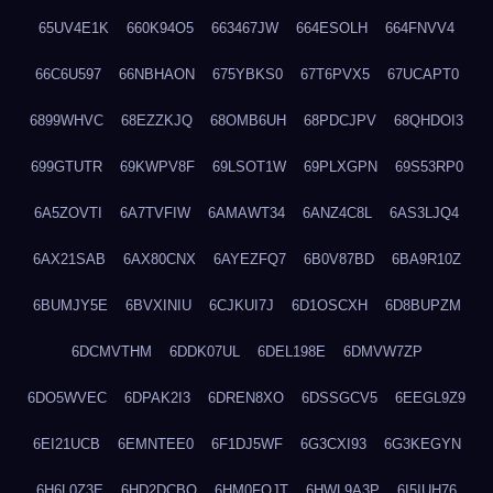
65UV4E1K
660K94O5
663467JW
664ESOLH
664FNVV4
66C6U597
66NBHAON
675YBKS0
67T6PVX5
67UCAPT0
6899WHVC
68EZZKJQ
68OMB6UH
68PDCJPV
68QHDOI3
699GTUTR
69KWPV8F
69LSOT1W
69PLXGPN
69S53RP0
6A5ZOVTI
6A7TVFIW
6AMAWT34
6ANZ4C8L
6AS3LJQ4
6AX21SAB
6AX80CNX
6AYEZFQ7
6B0V87BD
6BA9R10Z
6BUMJY5E
6BVXINIU
6CJKUI7J
6D1OSCXH
6D8BUPZM
6DCMVTHM
6DDK07UL
6DEL198E
6DMVW7ZP
6DO5WVEC
6DPAK2I3
6DREN8XO
6DSSGCV5
6EEGL9Z9
6EI21UCB
6EMNTEE0
6F1DJ5WF
6G3CXI93
6G3KEGYN
6H6L0Z3E
6HD2DCBO
6HM0FQJT
6HWL9A3P
6I5IUH76