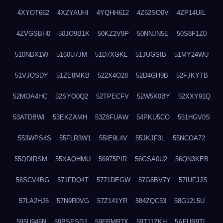
4XYOT662
4XZYAUHI
4YQHH612
4Z52SO0V
4ZP14UIL
4ZVGSBH0
50JO9B1K
50KZ2V9P
50NNJN5E
50S8F1Z0
510NBX1W
5160U7JM
51D7XGKL
51JUGSIB
51MY24WU
51VJOSDY
51ZE8MKB
522X4O28
52D4GH9B
52FJKYTB
52MOA4HC
52SYO0Q2
52TPECFV
52W5K0BY
52XXY91Q
53ATDBWI
53EKZAMH
53Z8FUAW
54PKU5CO
551HGV0S
553WPS4S
55FLR3W1
55IE9L4V
55JKJF3L
55NCOA72
55QDIRSM
55XAQHMU
56975PIR
56GSA0U2
56QN3KEB
56SCV4BG
571FDQ4T
5771DEGW
57G6BV7Y
57IUFJJS
57LA2HJ6
57N9R0VG
57Z141YR
584ZQC53
58G12L5U
595U946N
59BSESDJ
59FRMR7X
59T11ZKH
5AFUR9TL