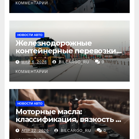
КОММЕНТАРИИ
НОВОСТИ АВТО
Железнодорожные
контейнерные перевозки
из Китая в Россию:
МАЙ 6, 2026
BILCARGO_RU
0
маршруты, сроки и
требования
КОММЕНТАРИИ
НОВОСТИ АВТО
Моторные масла:
классификация, вязкость и
рекомендации по выбору
АПР 22, 2026
BILCARGO_RU
0
для различных типов