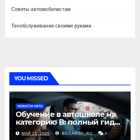
Советы автомобилистам
Техобслуживание своими руками
YOU MISSED
НОВОСТИ АВТО
Обучение в автошколе на
категорию В: полный гид
для будущих водителей
МАЙ 21, 2026
BILCARGO_RU
0