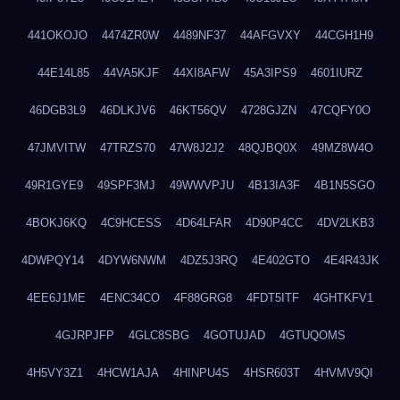
441OKOJO
4474ZR0W
4489NF37
44AFGVXY
44CGH1H9
44E14L85
44VA5KJF
44XI8AFW
45A3IPS9
4601IURZ
46DGB3L9
46DLKJV6
46KT56QV
4728GJZN
47CQFY0O
47JMVITW
47TRZS70
47W8J2J2
48QJBQ0X
49MZ8W4O
49R1GYE9
49SPF3MJ
49WWVPJU
4B13IA3F
4B1N5SGO
4BOKJ6KQ
4C9HCESS
4D64LFAR
4D90P4CC
4DV2LKB3
4DWPQY14
4DYW6NWM
4DZ5J3RQ
4E402GTO
4E4R43JK
4EE6J1ME
4ENC34CO
4F88GRG8
4FDT5ITF
4GHTKFV1
4GJRPJFP
4GLC8SBG
4GOTUJAD
4GTUQOMS
4H5VY3Z1
4HCW1AJA
4HINPU4S
4HSR603T
4HVMV9QI