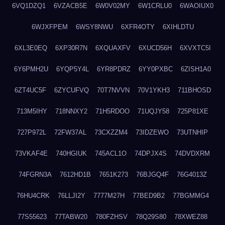
6VQ1DZQ1
6VZACB5E
6W0V02MY
6W1CRLU0
6WAOIUX0
6WJXFPEM
6WSY8NWU
6XFR4OTY
6XIHLDTU
6XL3E0EQ
6XP30R7N
6XQUAXFV
6XUCD56H
6XVXTC5I
6Y6PMH2U
6YQP5Y4L
6YR8PDRZ
6YY0PXBC
6ZISH1A0
6ZT4UC5F
6ZYCUFVQ
70T7NVVN
70V1YKH3
711BHOSD
713M5IHY
718NNXY2
71H5RDOO
71UQJY58
725P81XE
727P972L
72FW37AL
73CXZZM4
73IDZEWO
73UTNHIP
73VKAF4E
740HGIUK
745ACL1O
74DPJX4S
74DVDXRM
74FGRN3A
7612HD1B
7651K273
76BJGQ4F
76G4013Z
76HU4CRK
76LLJI2Y
7777M27H
77BED9B2
77BGMMG4
77S55623
77TABW20
780FZHSV
78Q29S80
78XWEZ88