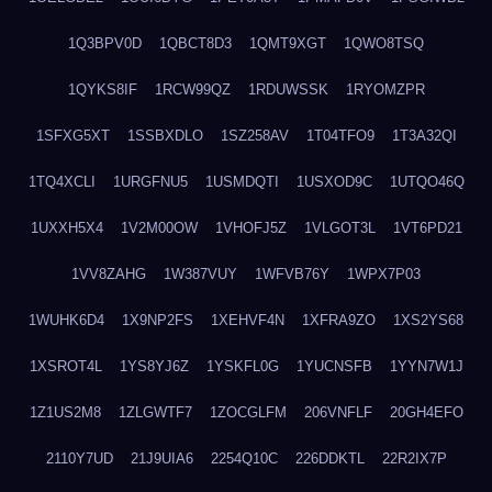
1Q3BPV0D
1QBCT8D3
1QMT9XGT
1QWO8TSQ
1QYKS8IF
1RCW99QZ
1RDUWSSK
1RYOMZPR
1SFXG5XT
1SSBXDLO
1SZ258AV
1T04TFO9
1T3A32QI
1TQ4XCLI
1URGFNU5
1USMDQTI
1USXOD9C
1UTQO46Q
1UXXH5X4
1V2M00OW
1VHOFJ5Z
1VLGOT3L
1VT6PD21
1VV8ZAHG
1W387VUY
1WFVB76Y
1WPX7P03
1WUHK6D4
1X9NP2FS
1XEHVF4N
1XFRA9ZO
1XS2YS68
1XSROT4L
1YS8YJ6Z
1YSKFL0G
1YUCNSFB
1YYN7W1J
1Z1US2M8
1ZLGWTF7
1ZOCGLFM
206VNFLF
20GH4EFO
2110Y7UD
21J9UIA6
2254Q10C
226DDKTL
22R2IX7P