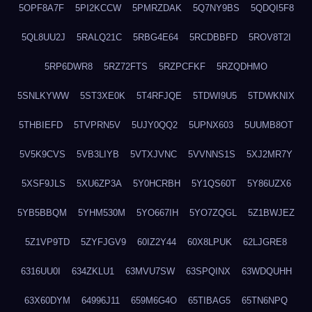
5OPF8A7F
5PI2KCCW
5PMRZDAK
5Q7NY9BS
5QDQI5F8
5QL8UU2J
5RALQ21C
5RBG4E64
5RCDBBFD
5ROV8T2I
5RP6DWR8
5RZ72FTS
5RZPCFKF
5RZQDHMO
5SNLKYWW
5ST3XE0K
5T4RFJQE
5TDWI9U5
5TDWKNIX
5THBIEFD
5TVPRN5V
5UJY0QQ2
5UPNX603
5UUMB8OT
5V5K9CVS
5VB3LIYB
5VTXJVNC
5VVNNS1S
5XJ2MR7Y
5XSF9JLS
5XU6ZP3A
5Y0HCRBH
5Y1QS60T
5Y86UZX6
5YB5BBQM
5YHM530M
5YO667IH
5YO7ZQGL
5Z1BWJEZ
5Z1VP9TD
5ZYFJGV9
60IZ2Y44
60X8LPUK
62LJGRE8
6316UU0I
634ZKLU1
63MVU7SW
63SPQINX
63WDQUHH
63X60DYM
64996J11
659M6G4O
65TIBAG5
65TN6NPQ