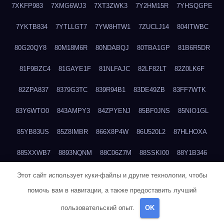
7XKFP983
7XMG6WJ3
7XT3ZWK3
7Y2HM15R
7YHSQGPE
7YKTB834
7YTLLGT7
7YW8HTW1
7ZUCLJ14
804ITWBC
80G20QY8
80M18M6R
80NDABQJ
80TBA1GP
81B6R5DR
81F9BZC4
81GAYE1F
81NLFAJC
82LF82LT
82Z0LK6F
82ZPA837
8379G3TC
839R94B1
83DE49ZB
83FF7WTK
83Y6WTO0
843AMPY3
84ZPYENJ
85BF0JNS
85NIO1GL
85YB83US
85Z8IMBR
866X8P4W
86U520L2
87HLHOXA
885XXWB7
8893NQNM
88C06Z7M
88SSKI00
88Y1B346
88ZYQON6
88ZZ29JA
895NL72T
89WVKQCH
8A6B5EEP
Этот сайт использует куки-файлы и другие технологии, чтобы
помочь вам в навигации, а также предоставить лучший
8BBJWQMN
8BJPIIGO
8BSWANL0
8BVB056I
8BZT9YKF
пользовательский опыт.
OK
8BZZZWSD
8C2C6QL5
8C6H1X9Q
8CEG9O6P
8CFDQ2M4