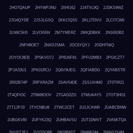
2HO7QAUP
2HYWPJNU
2IIHI162
2J4TVL9Q
2JDKS9WZ
2JG4QYDE
2JSJLGSQ
2KKCIQS5
2KL1TDVU
2LCI7CW6
2LN9C5H3
2LVOI55N
2M7YMERZ
2MIQDBKK
2N165DB2
2NFH8OET
2NXDJSMA
2OC6YQYJ
2ODHTNIQ
2OYOC8EB
2P5KVO7J
2PB26F91
2PFU2MB3
2PGICZT7
2PJA33U1
2PK01RCU
2Q6V9UEG
2QFIABDG
2QYABSTR
2R02B74P
2RPXRAZM
2SAV54DE
2SS1XHM0
2T0TIR21
2T4QFIOC
2T8M8OOV
2TGAD2ZO
2TMUAAY5
2TOT3HO1
2TT1JPJ0
2TVCNBU8
2TWC2CET
2U1JCAWR
2UABCBNW
2UBGKVBI
2UFYK23Q
2UHBAVSU
2UT1DWVT
2VA5KTQ4
2VUSTJE1
2VY55Q8B
2W29565T
2W496244
2WADJS4M