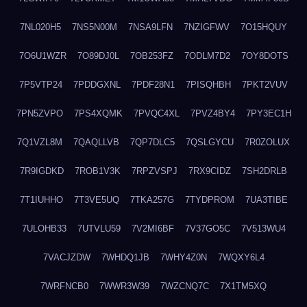
7NL020H5
7NS5N00M
7NSA9LFN
7NZIGFWV
7O15HQUY
7O6U1WZR
7O89DJ0L
7OB253FZ
7ODLM7D2
7OY8DOTS
7P5VTP24
7PDDGXNL
7PDF28N1
7PISQHBH
7PKT2VUV
7PN5ZVPO
7PS4XQMK
7PVQC4XL
7PVZ4BY4
7PY3EC1H
7Q1VZL8M
7QAQLLVB
7QP7DLC5
7QSLGYCU
7R0ZOLUX
7R9IGDKD
7ROB1V3K
7RPZVSPJ
7RX9CIDZ
7SH2DRLB
7T1IUHHO
7T3VE5UQ
7TKA257G
7TYDPROM
7UA3TIBE
7ULOHB33
7UTVLU59
7V2MI6BF
7V37GO5C
7V513WU4
7VACJZDW
7WHDQ1JB
7WHY4Z0N
7WQXY6L4
7WRFNCB0
7WWR3W39
7WZCNQ7C
7X1TM5XQ