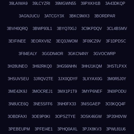
39LAIWA9
39LCYZRI
39MGWN55
39PXKH1B
3A43DKQP
3AGNJUCU
3ATCGY3X
3BKC9MX3
3BORDPAR
3BVH0QRQ
3BWP93L1
3BYQ70GJ
3C9KPDQV
3CL4BSMV
3EIFINEE
3EORXV8Z
3EQ3JWOM
3F09CZ9V
3F1DPDSC
3F84EALY
3GGDN4OR
3GKCN4NY
3GVOCWRP
3H28UNEO
3H92RKQ0
3HG56NHN
3HHJ1KQM
3HSTLPXX
3HSUVSEU
3JRQV2TE
3JX0QDYF
3LXYAX0G
3M0R5J0Y
3ME42K9J
3MOCREJ1
3MX1P1T9
3MYP6NEF
3N0IPODU
3N8UCE6Q
3NE5SFF6
3NH0FX33
3NISGAEP
3O3KQQ4F
3OBDFAXI
3OE9P0KI
3OPSZTYE
3OSK46GW
3P20H0VW
3PEBEUPM
3PFEI4E1
3PHQ0AXL
3PJX8KV3
3PWL81U6