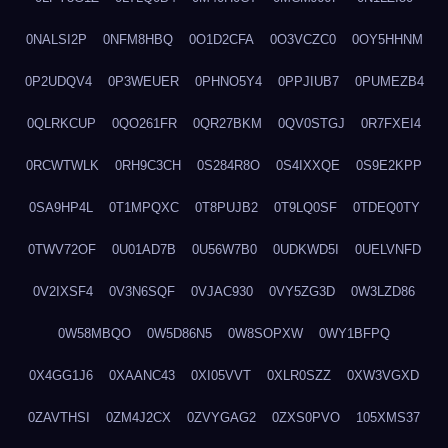
0NALSI2P
0NFM8HBQ
0O1D2CFA
0O3VCZC0
0OY5HHNM
0P2UDQV4
0P3WEUER
0PHNO5Y4
0PPJIUB7
0PUMEZB4
0QLRKCUP
0QO261FR
0QR27BKM
0QV0STGJ
0R7FXEI4
0RCWTWLK
0RH9C3CH
0S284R8O
0S4IXXQE
0S9E2KPP
0SA9HP4L
0T1MPQXC
0T8PUJB2
0T9LQ0SF
0TDEQ0TY
0TWV72OF
0U01AD7B
0U56W7B0
0UDKWD5I
0UELVNFD
0V2IXSF4
0V3N6SQF
0VJAC930
0VY5ZG3D
0W3LZD86
0W58MBQO
0W5D86N5
0W8SOPXW
0WY1BFPQ
0X4GG1J6
0XAANC43
0XI05VVT
0XLR0SZZ
0XW3VGXD
0ZAVTHSI
0ZM4J2CX
0ZVYGAG2
0ZXS0PVO
105XMS37