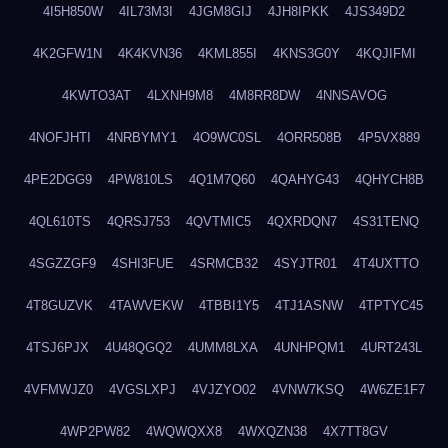
4I5H850W
4IL73M3I
4JGM8GIJ
4JH8IPKK
4JS349D2
4K2GFW1N
4K4KVN36
4KML855I
4KNS3G0Y
4KQJIFMI
4KWTO3AT
4LXNH9M8
4M8RR8DW
4NNSAVOG
4NOFJHTI
4NRBYMY1
4O9WC0SL
4ORR508B
4P5VX889
4PE2DGG9
4PW810LS
4Q1M7Q60
4QAHYG43
4QHYCH8B
4QL610TS
4QRSJ753
4QVTMIC5
4QXRDQN7
4S31TENQ
4SGZZGF9
4SHI3FUE
4SRMCB32
4SYJTR01
4T4UXTTO
4T8GUZVK
4TAWVEKW
4TBBI1Y5
4TJ1ASNW
4TPTYC45
4TSJ6PJX
4U48QGQ2
4UMM8LXA
4UNHPQM1
4URT243L
4VFMWJZ0
4VGSLXPJ
4VJZYO02
4VNW7KSQ
4W6ZE1F7
4WP2PW82
4WQWQXX8
4WXQZN38
4X7TT8GV