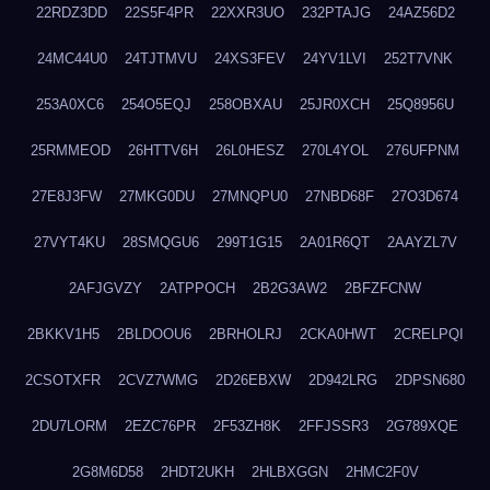
22RDZ3DD
22S5F4PR
22XXR3UO
232PTAJG
24AZ56D2
24MC44U0
24TJTMVU
24XS3FEV
24YV1LVI
252T7VNK
253A0XC6
254O5EQJ
258OBXAU
25JR0XCH
25Q8956U
25RMMEOD
26HTTV6H
26L0HESZ
270L4YOL
276UFPNM
27E8J3FW
27MKG0DU
27MNQPU0
27NBD68F
27O3D674
27VYT4KU
28SMQGU6
299T1G15
2A01R6QT
2AAYZL7V
2AFJGVZY
2ATPPOCH
2B2G3AW2
2BFZFCNW
2BKKV1H5
2BLDOOU6
2BRHOLRJ
2CKA0HWT
2CRELPQI
2CSOTXFR
2CVZ7WMG
2D26EBXW
2D942LRG
2DPSN680
2DU7LORM
2EZC76PR
2F53ZH8K
2FFJSSR3
2G789XQE
2G8M6D58
2HDT2UKH
2HLBXGGN
2HMC2F0V