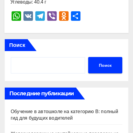
Углеводы: 40.4 г
W
V
T
Vi
O
О
h
K
el
b
d
тп
at
e
er
n
р
s
gr
o
а
Поиск
A
a
kl
в
p
m
a
и
Поиск
p
ss
ть
ni
ki
Последние публикации
Обучение в автошколе на категорию В: полный
гид для будущих водителей