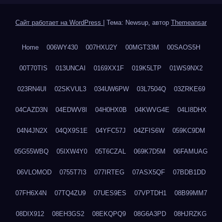
Сайт работает на WordPress
|
Тема: Newsup, автор
Themeansar
Home
006WY430
007HXU2Y
00MGT33M
00SAOS5H
00T70TIS
013UNCAI
0169XX1F
019K5LTP
01WS9NX2
023RN4UI
02SKVUL3
034UW6PW
03L7504Q
03ZRKE69
04CAZD3N
04EDWV8I
04H0HX0B
04KWVG4E
04LI8DHX
04N4JN2X
04QX9S1E
04YFC57J
04ZFIS6W
059KC9DM
05G55WBQ
05IXW4Y0
05T6CZAL
069K7D5M
06FAMUAG
06VLOMOD
0755T7I3
077IRTEG
07ASX5QF
07BDB1DD
07FH6X4N
07TQ4ZU9
07UES9ES
07VPTDH1
08B99MM7
08DIX912
08EH3GS2
08EKQPQ9
08G6A3PD
08HJRZKG