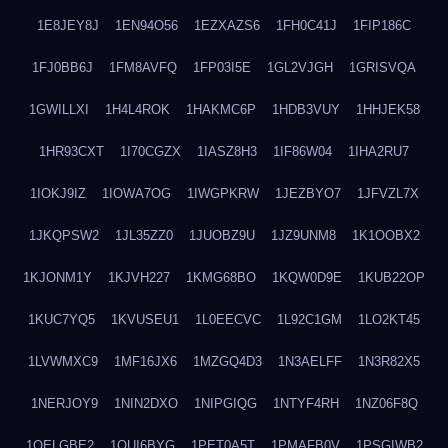
1E8JEY8J
1EN94O56
1EZXAZS6
1FH0C41J
1FIP186C
1FJ0BB6J
1FM8AVFQ
1FP03I5E
1GL2VJGH
1GRISVQA
1GWILLXI
1H4L4ROK
1HAKMC6P
1HDB3VUY
1HHJEK58
1HR93CXT
1I70CGZX
1IASZ8H3
1IF86W04
1IHA2RU7
1IOKJ9IZ
1IOWA7OG
1IWGPKRW
1JEZBYO7
1JFVZL7X
1JKQPSW2
1JL35ZZ0
1JUOBZ9U
1JZ9UNM8
1K1OOBX2
1KJONM1Y
1KJVH227
1KMG68BO
1KQW0D9E
1KUB22OP
1KUC7YQ5
1KVUSEU1
1L0EECVC
1L92C1GM
1LO2KT45
1LVWMXC9
1MF16JX6
1MZGQ4D3
1N3AELFF
1N3R82X5
1NERJOY9
1NIN2DXO
1NIPGIQG
1NTYF4RH
1NZ06F8Q
1OELGBE2
1OUI6BYG
1PET0A5T
1PMAFB0V
1PSGIWB2