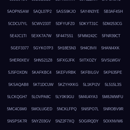
5AOPNSAW
5AQL07P2
5ASS9KJO
5AY4N3YE
5B3AF4SH
5CDCU7YL
5CWV233T
5DFYUFZ0
5DKYT31C
5DM253CG
5E4JC1TI
5EXK7A7W
5F447S51
5FMM242C
5FNR39CT
5GEF3377
5GYKO7P3
5H18E5N3
5H4C8VII
5HANI4XK
5HER0XEV
5HNS21Z8
5IFXGJFK
5IITXOZY
5IVSLWGV
5J5FOXDN
5KAFKBC4
5KEFVRBK
5KFBILGV
5KP635PE
5KSAQAB8
5KT1DCUW
5KZYHXKG
5L1KPI2V
5L515L3S
5LCKQGH7
5LOVPA8C
5LY0K9GU
5M4U4YA3
5M8JMWFU
5MC4C6M0
5MOLUGED
5NCKLFPQ
5NI5PO7L
5NROBV9R
5NSPSK7R
5NYZ03GV
5NZ2F7XQ
5OGIRQDY
5OIXNVW6