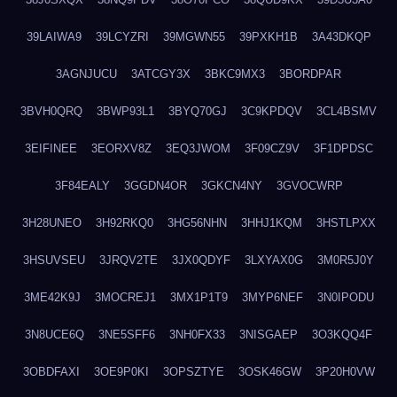
39LAIWA9
39LCYZRI
39MGWN55
39PXKH1B
3A43DKQP
3AGNJUCU
3ATCGY3X
3BKC9MX3
3BORDPAR
3BVH0QRQ
3BWP93L1
3BYQ70GJ
3C9KPDQV
3CL4BSMV
3EIFINEE
3EORXV8Z
3EQ3JWOM
3F09CZ9V
3F1DPDSC
3F84EALY
3GGDN4OR
3GKCN4NY
3GVOCWRP
3H28UNEO
3H92RKQ0
3HG56NHN
3HHJ1KQM
3HSTLPXX
3HSUVSEU
3JRQV2TE
3JX0QDYF
3LXYAX0G
3M0R5J0Y
3ME42K9J
3MOCREJ1
3MX1P1T9
3MYP6NEF
3N0IPODU
3N8UCE6Q
3NE5SFF6
3NH0FX33
3NISGAEP
3O3KQQ4F
3OBDFAXI
3OE9P0KI
3OPSZTYE
3OSK46GW
3P20H0VW