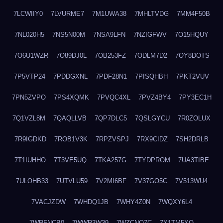
7LCWIIY0
7LVURME7
7M1UWA38
7MHLTVDG
7MM4F50B
7NL020H5
7NS5N00M
7NSA9LFN
7NZIGFWV
7O15HQUY
7O6U1WZR
7O89DJ0L
7OB253FZ
7ODLM7D2
7OY8DOTS
7P5VTP24
7PDDGXNL
7PDF28N1
7PISQHBH
7PKT2VUV
7PN5ZVPO
7PS4XQMK
7PVQC4XL
7PVZ4BY4
7PY3EC1H
7Q1VZL8M
7QAQLLVB
7QP7DLC5
7QSLGYCU
7R0ZOLUX
7R9IGDKD
7ROB1V3K
7RPZVSPJ
7RX9CIDZ
7SH2DRLB
7T1IUHHO
7T3VE5UQ
7TKA257G
7TYDPROM
7UA3TIBE
7ULOHB33
7UTVLU59
7V2MI6BF
7V37GO5C
7V513WU4
7VACJZDW
7WHDQ1JB
7WHY4Z0N
7WQXY6L4
7WRFNCB0
7WWR3W39
7WZCNQ7C
7X1TM5XQ