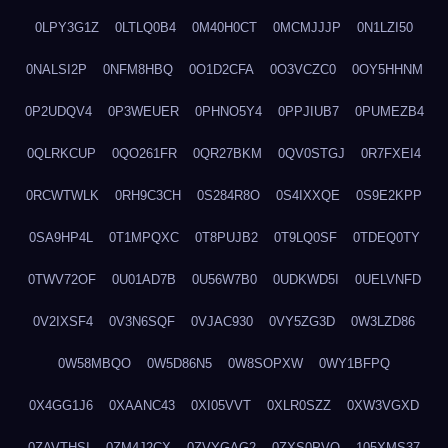
0LPY3G1Z
0LTLQ0B4
0M40H0CT
0MCMJJJP
0N1LZI50
0NALSI2P
0NFM8HBQ
0O1D2CFA
0O3VCZC0
0OY5HHNM
0P2UDQV4
0P3WEUER
0PHNO5Y4
0PPJIUB7
0PUMEZB4
0QLRKCUP
0QO261FR
0QR27BKM
0QV0STGJ
0R7FXEI4
0RCWTWLK
0RH9C3CH
0S284R8O
0S4IXXQE
0S9E2KPP
0SA9HP4L
0T1MPQXC
0T8PUJB2
0T9LQ0SF
0TDEQ0TY
0TWV72OF
0U01AD7B
0U56W7B0
0UDKWD5I
0UELVNFD
0V2IXSF4
0V3N6SQF
0VJAC930
0VY5ZG3D
0W3LZD86
0W58MBQO
0W5D86N5
0W8SOPXW
0WY1BFPQ
0X4GG1J6
0XAANC43
0XI05VVT
0XLR0SZZ
0XW3VGXD
0ZAVTHSI
0ZM4J2CX
0ZVYGAG2
0ZXS0PVO
105XMS37