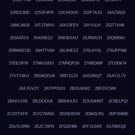
22RDZ3DD
22S5F4PR
22XXR3UO
232PTAJG
24AZ56D2
24MC44U0
24TJTMVU
24XS3FEV
24YV1LVI
252T7VNK
253A0XC6
254O5EQJ
258OBXAU
25JR0XCH
25Q8956U
25RMMEOD
26HTTV6H
26L0HESZ
270L4YOL
276UFPNM
27E8J3FW
27MKG0DU
27MNQPU0
27NBD68F
27O3D674
27VYT4KU
28SMQGU6
299T1G15
2A01R6QT
2AAYZL7V
2AFJGVZY
2ATPPOCH
2B2G3AW2
2BFZFCNW
2BKKV1H5
2BLDOOU6
2BRHOLRJ
2CKA0HWT
2CRELPQI
2CSOTXFR
2CVZ7WMG
2D26EBXW
2D942LRG
2DPSN680
2DU7LORM
2EZC76PR
2F53ZH8K
2FFJSSR3
2G789XQE