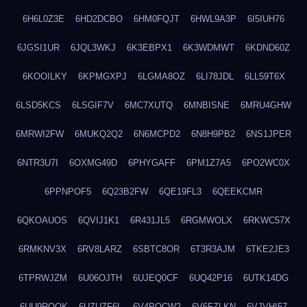
6H6L0Z3E
6HD2DCBO
6HM0FQJT
6HWL9A3P
6I5IUH76
6JGSI1UR
6JQL3WKJ
6K3EBPX1
6K3WDMWT
6KDND60Z
6KOOILKY
6KPMGXPJ
6LGMA8OZ
6LI78JDL
6LL59T6X
6LSD5KCS
6LSGIF7V
6MC7XUTQ
6MNBISNE
6MRU4GHW
6MRWI2FW
6MUKQ2Q2
6N6MCPD2
6N8H9PB2
6NS1JPER
6NTR3U7I
6OXMG49D
6PHYGAFF
6PM1Z7A5
6PO2WC0X
6PPNPOF5
6Q23B2FW
6QE19FL3
6QEEKCMR
6QKOAUOS
6QVIJ1K1
6R431JL5
6RGMWOLX
6RKWC57X
6RMKNV3X
6RV8LARZ
6SBTC8OR
6T3R3AJM
6TKE2JE3
6TPRWJZM
6U06OJTH
6UJEQ0CF
6UQ42P16
6UTK14DG
6UU9ROQK
6UZUZF6L
6V4POCW2
6V6FZLKN
6VJVHI57