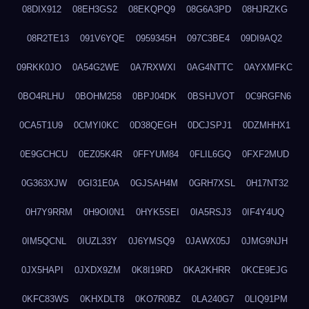
08DIX912
08EH3GS2
08EKQPQ9
08G6A3PD
08HJRZKG
08R2TE13
091V6YQE
0959345H
097C3BE4
09DI9AQ2
09RKK0JO
0A54G2WE
0A7RXWXI
0AG4NTTC
0AYXMFKC
0BO4RLHU
0BOHM258
0BPJ04DK
0BSHJVOT
0C9RGFN6
0CA5T1U9
0CMYI0KC
0D38QEGH
0DCJSPJ1
0DZMHHX1
0E9GCHCU
0EZ05K4R
0FFYUM84
0FLIL6GQ
0FXF2MUD
0G363XJW
0GI31E0A
0GJSAH4M
0GRH7XSL
0H17NT32
0H7Y9RRM
0H9OI0N1
0HYK5SEI
0IA5RSJ3
0IF4Y4UQ
0IM5QCNL
0IUZL33Y
0J6YMSQ9
0JAWX05J
0JMG9NJH
0JX5HAPI
0JXDX9ZM
0K8I19RD
0KA2KHRR
0KCE9EJG
0KFC83WS
0KHXDLT8
0KO7R0BZ
0LA240G7
0LIQ91PM