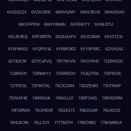
6VQ1DZQ1
6VZACB5E
6W0V02MY
6W1CRLU0
6WAOIUX0
6WJXFPEM
6WSY8NWU
6XFR4OTY
6XIHLDTU
6XL3E0EQ
6XP30R7N
6XQUAXFV
6XUCD56H
6XVXTC5I
6Y6PMH2U
6YQP5Y4L
6YR8PDRZ
6YY0PXBC
6ZISH1A0
6ZT4UC5F
6ZYCUFVQ
70T7NVVN
70V1YKH3
711BHOSD
713M5IHY
718NNXY2
71H5RDOO
71UQJY58
725P81XE
727P972L
72FW37AL
73CXZZM4
73IDZEWO
73UTNHIP
73VKAF4E
740HGIUK
745ACL1O
74DPJX4S
74DVDXRM
74FGRN3A
7612HD1B
7651K273
76BJGQ4F
76G4013Z
76HU4CRK
76LLJI2Y
7777M27H
77BED9B2
77BGMMG4