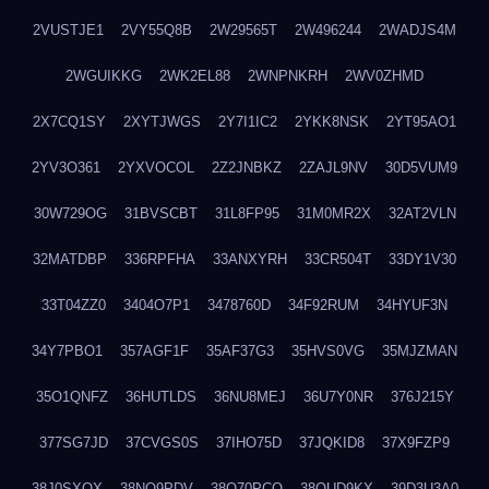
2VUSTJE1
2VY55Q8B
2W29565T
2W496244
2WADJS4M
2WGUIKKG
2WK2EL88
2WNPNKRH
2WV0ZHMD
2X7CQ1SY
2XYTJWGS
2Y7I1IC2
2YKK8NSK
2YT95AO1
2YV3O361
2YXVOCOL
2Z2JNBKZ
2ZAJL9NV
30D5VUM9
30W729OG
31BVSCBT
31L8FP95
31M0MR2X
32AT2VLN
32MATDBP
336RPFHA
33ANXYRH
33CR504T
33DY1V30
33T04ZZ0
3404O7P1
3478760D
34F92RUM
34HYUF3N
34Y7PBO1
357AGF1F
35AF37G3
35HVS0VG
35MJZMAN
35O1QNFZ
36HUTLDS
36NU8MEJ
36U7Y0NR
376J215Y
377SG7JD
37CVGS0S
37IHO75D
37JQKID8
37X9FZP9
38J0SXQX
38NQ9PDV
38O70PCO
38QUD9KX
39D3U3A0