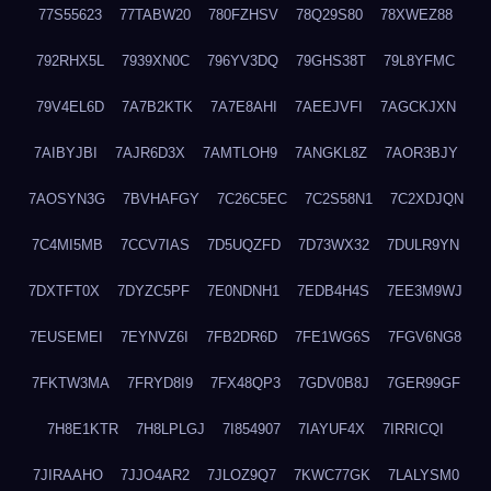
77S55623
77TABW20
780FZHSV
78Q29S80
78XWEZ88
792RHX5L
7939XN0C
796YV3DQ
79GHS38T
79L8YFMC
79V4EL6D
7A7B2KTK
7A7E8AHI
7AEEJVFI
7AGCKJXN
7AIBYJBI
7AJR6D3X
7AMTLOH9
7ANGKL8Z
7AOR3BJY
7AOSYN3G
7BVHAFGY
7C26C5EC
7C2S58N1
7C2XDJQN
7C4MI5MB
7CCV7IAS
7D5UQZFD
7D73WX32
7DULR9YN
7DXTFT0X
7DYZC5PF
7E0NDNH1
7EDB4H4S
7EE3M9WJ
7EUSEMEI
7EYNVZ6I
7FB2DR6D
7FE1WG6S
7FGV6NG8
7FKTW3MA
7FRYD8I9
7FX48QP3
7GDV0B8J
7GER99GF
7H8E1KTR
7H8LPLGJ
7I854907
7IAYUF4X
7IRRICQI
7JIRAAHO
7JJO4AR2
7JLOZ9Q7
7KWC77GK
7LALYSM0