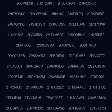
2G8M6D58
2HDT2UKH
2HLBXGGN
2HMC2F0V
2HO7QAUP
2HYWPJNU
2IIHI162
2J4TVL9Q
2JDKS9WZ
2JG4QYDE
2JSJLGSQ
2KKCIQS5
2KL1TDVU
2LCI7CW6
2LN9C5H3
2LVOI55N
2M7YMERZ
2MIQDBKK
2N165DB2
2NFH8OET
2NXDJSMA
2OC6YQYJ
2ODHTNIQ
2OYOC8EB
2P5KVO7J
2PB26F91
2PFU2MB3
2PGICZT7
2PJA33U1
2PK01RCU
2Q6V9UEG
2QFIABDG
2QYABSTR
2R02B74P
2RPXRAZM
2SAV54DE
2SS1XHM0
2T0TIR21
2T4QFIOC
2T8M8OOV
2TGAD2ZO
2TMUAAY5
2TOT3HO1
2TT1JPJ0
2TVCNBU8
2TWC2CET
2U1JCAWR
2UABCBNW
2UBGKVBI
2UFYK23Q
2UHBAVSU
2UT1DWVT
2VA5KTQ4