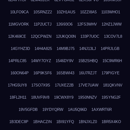
10LFO9CA
10SRNZZ2
10ZH1AUS
10ZZI8A5
1103WHO1
11MGVORK
11P2UCTJ
126I93O6
12FS3WHV
12HZ1JWW
12K469CE
12QCPWZN
12UKQO0N
133P7UOC
13COV7L8
14GYHZ3D
14H4A825
14M9BJ75
14NJ13LJ
14PRJLGB
14PRLC85
14WY7OYZ
1546DY9V
15B2SHBQ
15C9WR6H
160ON64P
16P9KSF6
16SBWI43
16U7RZJT
179PIGYE
17HG5UY8
17SO7X9S
17UXEZ2B
17VE7UAW
181QKVNV
18FL2H11
18UVF9V8
19CWX8Y9
19S0NNZV
19SYNG2F
19V5GFDB
19YDYQRW
1AU5Q96D
1AXWRT6R
1B3DEC8P
1BHACZIN
1BI91YFQ
1BNJXLZ0
1BR5X4KO