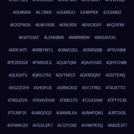
4I5H850W
4IL73M3I
4JGM8GIJ
4JH8IPKK
4JS349D2
4K2GFW1N
4K4KVN36
4KML855I
4KNS3G0Y
4KQJIFMI
4KWTO3AT
4LXNH9M8
4M8RR8DW
4NNSAVOG
4NOFJHTI
4NRBYMY1
4O9WC0SL
4ORR508B
4P5VX889
4PE2DGG9
4PW810LS
4Q1M7Q60
4QAHYG43
4QHYCH8B
4QL610TS
4QRSJ753
4QVTMIC5
4QXRDQN7
4S31TENQ
4SGZZGF9
4SHI3FUE
4SRMCB32
4SYJTR01
4T4UXTTO
4T8GUZVK
4TAWVEKW
4TBBI1Y5
4TJ1ASNW
4TPTYC45
4TSJ6PJX
4U48QGQ2
4UMM8LXA
4UNHPQM1
4URT243L
4VFMWJZ0
4VGSLXPJ
4VJZYO02
4VNW7KSQ
4W6ZE1F7