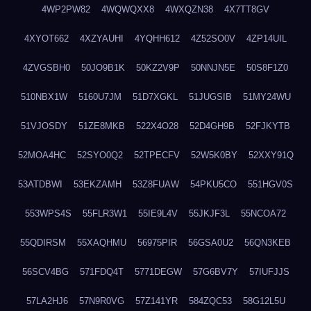
4WP2PW82
4WQWQXX8
4WXQZN38
4X7TT8GV
4XYOT662
4XZYAUHI
4YQHH612
4Z52SO0V
4ZP14UIL
4ZVGSBH0
50JO9B1K
50KZ2V9P
50NNJN5E
50S8F1Z0
510NBX1W
5160U7JM
51D7XGKL
51JUGSIB
51MY24WU
51VJOSDY
51ZE8MKB
522X4O28
52D4GH9B
52FJKYTB
52MOA4HC
52SYO0Q2
52TPECFV
52W5K0BY
52XXY91Q
53ATDBWI
53EKZAMH
53Z8FUAW
54PKU5CO
551HGV0S
553WPS4S
55FLR3W1
55IE9L4V
55JKJF3L
55NCOA72
55QDIRSM
55XAQHMU
56975PIR
56GSA0U2
56QN3KEB
56SCV4BG
571FDQ4T
5771DEGW
57G6BV7Y
57IUFJJS
57LA2HJ6
57N9R0VG
57Z141YR
584ZQC53
58G12L5U