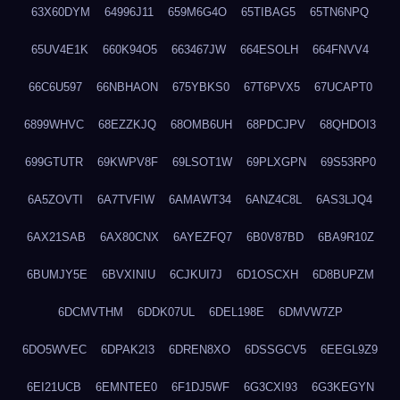
63X60DYM
64996J11
659M6G4O
65TIBAG5
65TN6NPQ
65UV4E1K
660K94O5
663467JW
664ESOLH
664FNVV4
66C6U597
66NBHAON
675YBKS0
67T6PVX5
67UCAPT0
6899WHVC
68EZZKJQ
68OMB6UH
68PDCJPV
68QHDOI3
699GTUTR
69KWPV8F
69LSOT1W
69PLXGPN
69S53RP0
6A5ZOVTI
6A7TVFIW
6AMAWT34
6ANZ4C8L
6AS3LJQ4
6AX21SAB
6AX80CNX
6AYEZFQ7
6B0V87BD
6BA9R10Z
6BUMJY5E
6BVXINIU
6CJKUI7J
6D1OSCXH
6D8BUPZM
6DCMVTHM
6DDK07UL
6DEL198E
6DMVW7ZP
6DO5WVEC
6DPAK2I3
6DREN8XO
6DSSGCV5
6EEGL9Z9
6EI21UCB
6EMNTEE0
6F1DJ5WF
6G3CXI93
6G3KEGYN