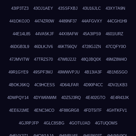
43IP3TZ3
43OJ1AEY
43SSFXBJ
43U16JLC
43XY7A9N
441OKOJO
4474ZR0W
4489NF37
44AFGVXY
44CGH1H9
44E14L85
44VA5KJF
44XI8AFW
45A3IPS9
4601IURZ
46DGB3L9
46DLKJV6
46KT56QV
4728GJZN
47CQFY0O
47JMVITW
47TRZS70
47W8J2J2
48QJBQ0X
49MZ8W4O
49R1GYE9
49SPF3MJ
49WWVPJU
4B13IA3F
4B1N5SGO
4BOKJ6KQ
4C9HCESS
4D64LFAR
4D90P4CC
4DV2LKB3
4DWPQY14
4DYW6NWM
4DZ5J3RQ
4E402GTO
4E4R43JK
4EE6J1ME
4ENC34CO
4F88GRG8
4FDT5ITF
4GHTKFV1
4GJRPJFP
4GLC8SBG
4GOTUJAD
4GTUQOMS
4H5VY3Z1
4HCW1AJA
4HINPU4S
4HSR603T
4HVMV9QI