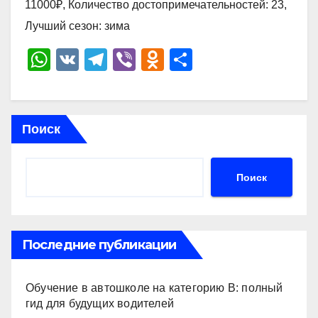
11000₽, Количество достопримечательностей: 23,
Лучший сезон: зима
W
V
T
Vi
O
О
h
K
el
b
d
тп
at
e
er
n
р
s
gr
o
а
Поиск
A
a
kl
в
p
m
a
и
Поиск
p
ss
ть
ni
ki
Последние публикации
Обучение в автошколе на категорию В: полный
гид для будущих водителей