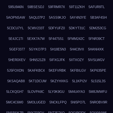
595U946N
59BSESDJ
59FRMR7X
59T11ZKH
5AFUR9TL
5AOPNSAW
5AQL07P2
5ASS9KJO
5AY4N3YE
5B3AF4SH
5CDCU7YL
5CWV233T
5DFYUFZ0
5DKYT31C
5DM253CG
5E4JC1TI
5EXK7A7W
5F447S51
5FMM242C
5FNR39CT
5GEF3377
5GYKO7P3
5H18E5N3
5H4C8VII
5HANI4XK
5HER0XEV
5HNS21Z8
5IFXGJFK
5IITXOZY
5IVSLWGV
5J5FOXDN
5KAFKBC4
5KEFVRBK
5KFBILGV
5KP635PE
5KSAQAB8
5KT1DCUW
5KZYHXKG
5L1KPI2V
5L515L3S
5LCKQGH7
5LOVPA8C
5LY0K9GU
5M4U4YA3
5M8JMWFU
5MC4C6M0
5MOLUGED
5NCKLFPQ
5NI5PO7L
5NROBV9R
5NSPSK7R
5NYZ03GV
5NZ2F7XQ
5OGIRQDY
5OIXNVW6