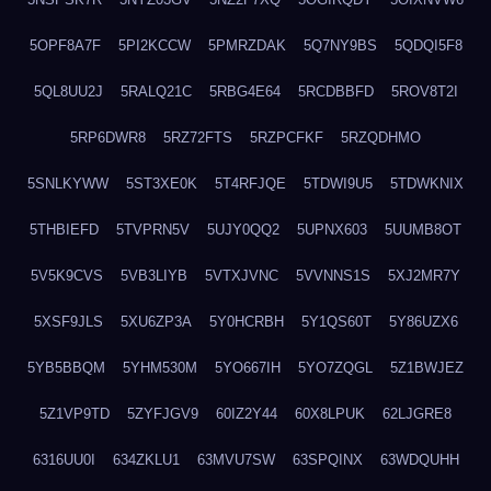
5OPF8A7F
5PI2KCCW
5PMRZDAK
5Q7NY9BS
5QDQI5F8
5QL8UU2J
5RALQ21C
5RBG4E64
5RCDBBFD
5ROV8T2I
5RP6DWR8
5RZ72FTS
5RZPCFKF
5RZQDHMO
5SNLKYWW
5ST3XE0K
5T4RFJQE
5TDWI9U5
5TDWKNIX
5THBIEFD
5TVPRN5V
5UJY0QQ2
5UPNX603
5UUMB8OT
5V5K9CVS
5VB3LIYB
5VTXJVNC
5VVNNS1S
5XJ2MR7Y
5XSF9JLS
5XU6ZP3A
5Y0HCRBH
5Y1QS60T
5Y86UZX6
5YB5BBQM
5YHM530M
5YO667IH
5YO7ZQGL
5Z1BWJEZ
5Z1VP9TD
5ZYFJGV9
60IZ2Y44
60X8LPUK
62LJGRE8
6316UU0I
634ZKLU1
63MVU7SW
63SPQINX
63WDQUHH