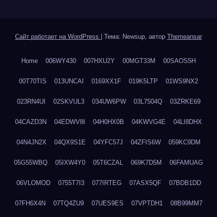
Сайт работает на WordPress
|
Тема: Newsup, автор
Themeansar
Home
006WY430
007HXU2Y
00MGT33M
00SAOS5H
00T70TIS
013UNCAI
0169XX1F
019K5LTP
01WS9NX2
023RN4UI
02SKVUL3
034UW6PW
03L7504Q
03ZRKE69
04CAZD3N
04EDWV8I
04H0HX0B
04KWVG4E
04LI8DHX
04N4JN2X
04QX9S1E
04YFC57J
04ZFIS6W
059KC9DM
05G55WBQ
05IXW4Y0
05T6CZAL
069K7D5M
06FAMUAG
06VLOMOD
0755T7I3
077IRTEG
07ASX5QF
07BDB1DD
07FH6X4N
07TQ4ZU9
07UES9ES
07VPTDH1
08B99MM7