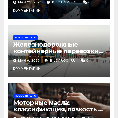
МАЙ 21, 2026
BILCARGO_RU
0
КОММЕНТАРИИ
НОВОСТИ АВТО
Железнодорожные
контейнерные перевозки
из Китая в Россию:
МАЙ 6, 2026
BILCARGO_RU
0
маршруты, сроки и
требования
КОММЕНТАРИИ
НОВОСТИ АВТО
Моторные масла:
классификация, вязкость и
рекомендации по выбору