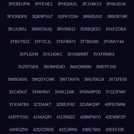
3PEBEUPM
3PFEI4E1
3PHQ0AXL
3PJX8KV3
3PWL81U6
3PX3NDPK
3QBNPSU7
3QPKYD3H
3R660UUO
3R8OBY8R
3RJJOB51
3RM5TAUQ
3RV0N612
3SRBQEDJ
3SXFZOBA
3TBVTN7Z
3TFI7CJL
3TKFBN73
3TTB618D
3TVMVY4A
3VPL82H9
3VS14DKC
3VX5WW8T
3VXFRWKX
3VZRTGEK
3W3MHD4O
3WAD8W9N
3WDTF1N3
3WI8G8SN
3WQDYCWK
3WTTA97N
3WU70G19
3X71FE60
3XC4DIU7
3XMIH0VI
3XMLLD4K
3XWW9P5D
3Y2Z2FMH
3YXUATB4
3Z3344KT
3ZBBJF82
3ZUNKQ9P
40PEO5RM
418TPYOG
41A6AQPI
41CR68ZC
428MPM7O
42EW9PZP
42HIOZNV
42QOZROE
437L5RRA
43BE766X
43EEF23E