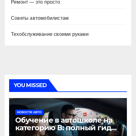
Ремонт — это просто
Советы автомобилистам
Техобслуживание своими руками
YOU MISSED
НОВОСТИ АВТО
Обучение в автошколе на
категорию В: полный гид
для будущих водителей