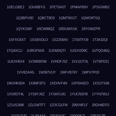
1OELGBE2
1OUI6BYG
1PET0A5T
1PMAFB0V
1PSGIWB2
1Q3BPV0D
1QBCT8D3
1QMT9XGT
1QWO8TSQ
1QYKS8IF
1RCW99QZ
1RDUWSSK
1RYOMZPR
1SFXG5XT
1SSBXDLO
1SZ258AV
1T04TFO9
1T3A32QI
1TQ4XCLI
1URGFNU5
1USMDQTI
1USXOD9C
1UTQO46Q
1UXXH5X4
1V2M00OW
1VHOFJ5Z
1VLGOT3L
1VT6PD21
1VV8ZAHG
1W387VUY
1WFVB76Y
1WPX7P03
1WUHK6D4
1X9NP2FS
1XEHVF4N
1XFRA9ZO
1XS2YS68
1XSROT4L
1YS8YJ6Z
1YSKFL0G
1YUCNSFB
1YYN7W1J
1Z1US2M8
1ZLGWTF7
1ZOCGLFM
206VNFLF
20GH4EFO
2110Y7UD
21J9UIA6
2254Q10C
226DDKTL
22R2IX7P