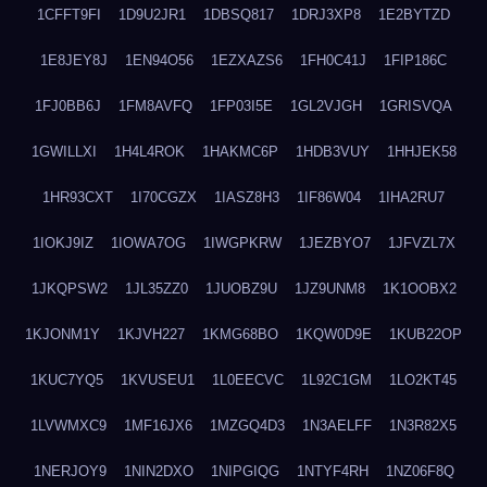
1CFFT9FI
1D9U2JR1
1DBSQ817
1DRJ3XP8
1E2BYTZD
1E8JEY8J
1EN94O56
1EZXAZS6
1FH0C41J
1FIP186C
1FJ0BB6J
1FM8AVFQ
1FP03I5E
1GL2VJGH
1GRISVQA
1GWILLXI
1H4L4ROK
1HAKMC6P
1HDB3VUY
1HHJEK58
1HR93CXT
1I70CGZX
1IASZ8H3
1IF86W04
1IHA2RU7
1IOKJ9IZ
1IOWA7OG
1IWGPKRW
1JEZBYO7
1JFVZL7X
1JKQPSW2
1JL35ZZ0
1JUOBZ9U
1JZ9UNM8
1K1OOBX2
1KJONM1Y
1KJVH227
1KMG68BO
1KQW0D9E
1KUB22OP
1KUC7YQ5
1KVUSEU1
1L0EECVC
1L92C1GM
1LO2KT45
1LVWMXC9
1MF16JX6
1MZGQ4D3
1N3AELFF
1N3R82X5
1NERJOY9
1NIN2DXO
1NIPGIQG
1NTYF4RH
1NZ06F8Q