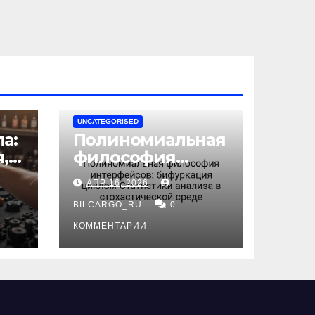
UNCATEGORISED
а:
Полиномиальная
,
философия
интерфейсов:
АПР 16, 2026
бифуркация
циклом
BILCARGO_RU
0
ов
Статистики
КОММЕНТАРИИ
анализа в
стохастической
среде