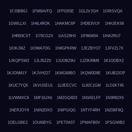
1FJ0BB6J
1FM8AVFQ
1FP03I5E
1GL2VJGH
1GRISVQA
1GWILLXI
1H4L4ROK
1HAKMC6P
1HDB3VUY
1HHJEK58
1HR93CXT
1I70CGZX
1IASZ8H3
1IF86W04
1IHA2RU7
1IOKJ9IZ
1IOWA7OG
1IWGPKRW
1JEZBYO7
1JFVZL7X
1JKQPSW2
1JL35ZZ0
1JUOBZ9U
1JZ9UNM8
1K1OOBX2
1KJONM1Y
1KJVH227
1KMG68BO
1KQW0D9E
1KUB22OP
1KUC7YQ5
1KVUSEU1
1L0EECVC
1L92C1GM
1LO2KT45
1LVWMXC9
1MF16JX6
1MZGQ4D3
1N3AELFF
1N3R82X5
1NERJOY9
1NIN2DXO
1NIPGIQG
1NTYF4RH
1NZ06F8Q
1OELGBE2
1OUI6BYG
1PET0A5T
1PMAFB0V
1PSGIWB2