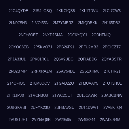
2JG4QYDE
2JSJLGSQ
2KKCIQS5
2KL1TDVU
2LCI7CW6
2LN9C5H3
2LVOI55N
2M7YMERZ
2MIQDBKK
2N165DB2
2NFH8OET
2NXDJSMA
2OC6YQYJ
2ODHTNIQ
2OYOC8EB
2P5KVO7J
2PB26F91
2PFU2MB3
2PGICZT7
2PJA33U1
2PK01RCU
2Q6V9UEG
2QFIABDG
2QYABSTR
2R02B74P
2RPXRAZM
2SAV54DE
2SS1XHM0
2T0TIR21
2T4QFIOC
2T8M8OOV
2TGAD2ZO
2TMUAAY5
2TOT3HO1
2TT1JPJ0
2TVCNBU8
2TWC2CET
2U1JCAWR
2UABCBNW
2UBGKVBI
2UFYK23Q
2UHBAVSU
2UT1DWVT
2VA5KTQ4
2VUSTJE1
2VY55Q8B
2W29565T
2W496244
2WADJS4M