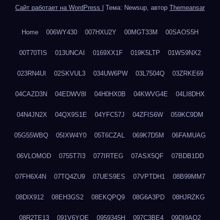
Сайт работает на WordPress
|
Тема: Newsup, автор
Themeansar
Home
006WY430
007HXU2Y
00MGT33M
00SAOS5H
00T70TIS
013UNCAI
0169XX1F
019K5LTP
01WS9NX2
023RN4UI
02SKVUL3
034UW6PW
03L7504Q
03ZRKE69
04CAZD3N
04EDWV8I
04H0HX0B
04KWVG4E
04LI8DHX
04N4JN2X
04QX9S1E
04YFC57J
04ZFIS6W
059KC9DM
05G55WBQ
05IXW4Y0
05T6CZAL
069K7D5M
06FAMUAG
06VLOMOD
0755T7I3
077IRTEG
07ASX5QF
07BDB1DD
07FH6X4N
07TQ4ZU9
07UES9ES
07VPTDH1
08B99MM7
08DIX912
08EH3GS2
08EKQPQ9
08G6A3PD
08HJRZKG
08R2TE13
091V6YQE
0959345H
097C3BE4
09DI9AQ2