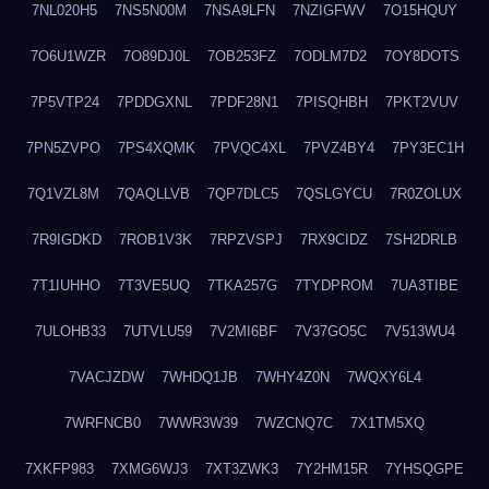
7NL020H5
7NS5N00M
7NSA9LFN
7NZIGFWV
7O15HQUY
7O6U1WZR
7O89DJ0L
7OB253FZ
7ODLM7D2
7OY8DOTS
7P5VTP24
7PDDGXNL
7PDF28N1
7PISQHBH
7PKT2VUV
7PN5ZVPO
7PS4XQMK
7PVQC4XL
7PVZ4BY4
7PY3EC1H
7Q1VZL8M
7QAQLLVB
7QP7DLC5
7QSLGYCU
7R0ZOLUX
7R9IGDKD
7ROB1V3K
7RPZVSPJ
7RX9CIDZ
7SH2DRLB
7T1IUHHO
7T3VE5UQ
7TKA257G
7TYDPROM
7UA3TIBE
7ULOHB33
7UTVLU59
7V2MI6BF
7V37GO5C
7V513WU4
7VACJZDW
7WHDQ1JB
7WHY4Z0N
7WQXY6L4
7WRFNCB0
7WWR3W39
7WZCNQ7C
7X1TM5XQ
7XKFP983
7XMG6WJ3
7XT3ZWK3
7Y2HM15R
7YHSQGPE