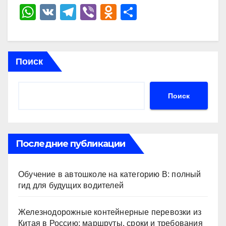
W
V
T
Vi
O
О
h
K
el
b
d
тп
at
e
er
n
р
s
gr
o
а
Поиск
A
a
kl
в
p
m
a
и
Поиск
p
ss
ть
ni
ki
Последние публикации
Обучение в автошколе на категорию В: полный
гид для будущих водителей
Железнодорожные контейнерные перевозки из
Китая в Россию: маршруты, сроки и требования