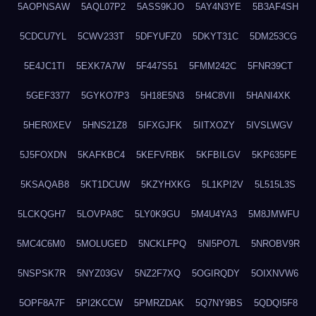
5AOPNSAW
5AQL07P2
5ASS9KJO
5AY4N3YE
5B3AF4SH
5CDCU7YL
5CWV233T
5DFYUFZ0
5DKYT31C
5DM253CG
5E4JC1TI
5EXK7A7W
5F447S51
5FMM242C
5FNR39CT
5GEF3377
5GYKO7P3
5H18E5N3
5H4C8VII
5HANI4XK
5HER0XEV
5HNS21Z8
5IFXGJFK
5IITXOZY
5IVSLWGV
5J5FOXDN
5KAFKBC4
5KEFVRBK
5KFBILGV
5KP635PE
5KSAQAB8
5KT1DCUW
5KZYHXKG
5L1KPI2V
5L515L3S
5LCKQGH7
5LOVPA8C
5LY0K9GU
5M4U4YA3
5M8JMWFU
5MC4C6M0
5MOLUGED
5NCKLFPQ
5NI5PO7L
5NROBV9R
5NSPSK7R
5NYZ03GV
5NZ2F7XQ
5OGIRQDY
5OIXNVW6
5OPF8A7F
5PI2KCCW
5PMRZDAK
5Q7NY9BS
5QDQI5F8