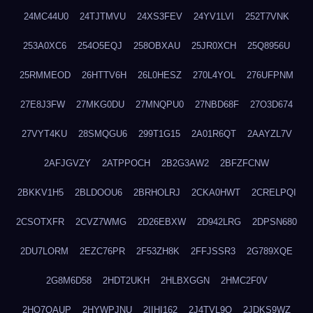
24MC44U0
24TJTMVU
24XS3FEV
24YV1LVI
252T7VNK
253A0XC6
254O5EQJ
258OBXAU
25JR0XCH
25Q8956U
25RMMEOD
26HTTV6H
26L0HESZ
270L4YOL
276UFPNM
27E8J3FW
27MKG0DU
27MNQPU0
27NBD68F
27O3D674
27VYT4KU
28SMQGU6
299T1G15
2A01R6QT
2AAYZL7V
2AFJGVZY
2ATPPOCH
2B2G3AW2
2BFZFCNW
2BKKV1H5
2BLDOOU6
2BRHOLRJ
2CKA0HWT
2CRELPQI
2CSOTXFR
2CVZ7WMG
2D26EBXW
2D942LRG
2DPSN680
2DU7LORM
2EZC76PR
2F53ZH8K
2FFJSSR3
2G789XQE
2G8M6D58
2HDT2UKH
2HLBXGGN
2HMC2F0V
2HO7QAUP
2HYWPJNU
2IIHI162
2J4TVL9Q
2JDKS9WZ