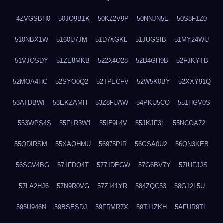
4ZVGSBH0
50JO9B1K
50KZ2V9P
50NNJN5E
50S8F1Z0
510NBX1W
5160U7JM
51D7XGKL
51JUGSIB
51MY24WU
51VJOSDY
51ZE8MKB
522X4O28
52D4GH9B
52FJKYTB
52MOA4HC
52SYO0Q2
52TPECFV
52W5K0BY
52XXY91Q
53ATDBWI
53EKZAMH
53Z8FUAW
54PKU5CO
551HGV0S
553WPS4S
55FLR3W1
55IE9L4V
55JKJF3L
55NCOA72
55QDIRSM
55XAQHMU
56975PIR
56GSA0U2
56QN3KEB
56SCV4BG
571FDQ4T
5771DEGW
57G6BV7Y
57IUFJJS
57LA2HJ6
57N9R0VG
57Z141YR
584ZQC53
58G12L5U
595U946N
59BSESDJ
59FRMR7X
59T11ZKH
5AFUR9TL