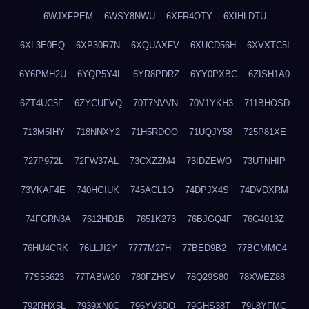
6WJXFPEM
6WSY8NWU
6XFR4OTY
6XIHLDTU
6XL3E0EQ
6XP30R7N
6XQUAXFV
6XUCD56H
6XVXTC5I
6Y6PMH2U
6YQP5Y4L
6YR8PDRZ
6YY0PXBC
6ZISH1A0
6ZT4UC5F
6ZYCUFVQ
70T7NVVN
70V1YKH3
711BHOSD
713M5IHY
718NNXY2
71H5RDOO
71UQJY58
725P81XE
727P972L
72FW37AL
73CXZZM4
73IDZEWO
73UTNHIP
73VKAF4E
740HGIUK
745ACL1O
74DPJX4S
74DVDXRM
74FGRN3A
7612HD1B
7651K273
76BJGQ4F
76G4013Z
76HU4CRK
76LLJI2Y
7777M27H
77BED9B2
77BGMMG4
77S55623
77TABW20
780FZHSV
78Q29S80
78XWEZ88
792RHX5L
7939XN0C
796YV3DQ
79GHS38T
79L8YFMC