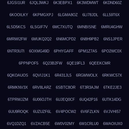
6JGSI1UR
6JQL3WKJ
6K3EBPX1
6K3WDMWT
6KDND60Z
6KOOILKY
6KPMGXPJ
6LGMA8OZ
6LI78JDL
6LL59T6X
6LSD5KCS
6LSGIF7V
6MC7XUTQ
6MNBISNE
6MRU4GHW
6MRWI2FW
6MUKQ2Q2
6N6MCPD2
6N8H9PB2
6NS1JPER
6NTR3U7I
6OXMG49D
6PHYGAFF
6PM1Z7A5
6PO2WC0X
6PPNPOF5
6Q23B2FW
6QE19FL3
6QEEKCMR
6QKOAUOS
6QVIJ1K1
6R431JL5
6RGMWOLX
6RKWC57X
6RMKNV3X
6RV8LARZ
6SBTC8OR
6T3R3AJM
6TKE2JE3
6TPRWJZM
6U06OJTH
6UJEQ0CF
6UQ42P16
6UTK14DG
6UU9ROQK
6UZUZF6L
6V4POCW2
6V6FZLKN
6VJVHI57
6VQ1DZQ1
6VZACB5E
6W0V02MY
6W1CRLU0
6WAOIUX0