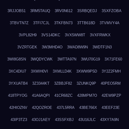
3RJJOB51
3RM5TAUQ
3RV0N612
3SRBQEDJ
3SXFZOBA
3TBVTN7Z
3TFI7CJL
3TKFBN73
3TTB618D
3TVMVY4A
3VPL82H9
3VS14DKC
3VX5WW8T
3VXFRWKX
3VZRTGEK
3W3MHD4O
3WAD8W9N
3WDTF1N3
3WI8G8SN
3WQDYCWK
3WTTA97N
3WU70G19
3X71FE60
3XC4DIU7
3XMIH0VI
3XMLLD4K
3XWW9P5D
3Y2Z2FMH
3YXUATB4
3Z3344KT
3ZBBJF82
3ZUNKQ9P
40PEO5RM
418TPYOG
41A6AQPI
41CR68ZC
428MPM7O
42EW9PZP
42HIOZNV
42QOZROE
437L5RRA
43BE766X
43EEF23E
43IP3TZ3
43OJ1AEY
43SSFXBJ
43U16JLC
43XY7A9N