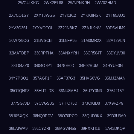
2WGUIKKG
2WK2EL88
2WNPNKRH
2WV0ZHMD
2X7CQ1SY
2XYTJWGS
2Y7I1IC2
2YKK8NSK
2YT95AO1
2YV3O361
2YXVOCOL
2Z2JNBKZ
2ZAJL9NV
30D5VUM9
30W729OG
31BVSCBT
31L8FP95
31M0MR2X
32AT2VLN
32MATDBP
336RPFHA
33ANXYRH
33CR504T
33DY1V30
33T04ZZ0
3404O7P1
3478760D
34F92RUM
34HYUF3N
34Y7PBO1
357AGF1F
35AF37G3
35HVS0VG
35MJZMAN
35O1QNFZ
36HUTLDS
36NU8MEJ
36U7Y0NR
376J215Y
377SG7JD
37CVGS0S
37IHO75D
37JQKID8
37X9FZP9
38J0SXQX
38NQ9PDV
38O70PCO
38QUD9KX
39D3U3A0
39LAIWA9
39LCYZRI
39MGWN55
39PXKH1B
3A43DKQP