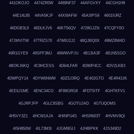
441OKOJO
4474ZR0W
4489NF37
44AFGVXY
44CGH1H9
44E14L85
44VA5KJF
44XI8AFW
45A3IPS9
4601IURZ
46DGB3L9
46DLKJV6
46KT56QV
4728GJZN
47CQFY0O
47JMVITW
47TRZS70
47W8J2J2
48QJBQ0X
49MZ8W4O
49R1GYE9
49SPF3MJ
49WWVPJU
4B13IA3F
4B1N5SGO
4BOKJ6KQ
4C9HCESS
4D64LFAR
4D90P4CC
4DV2LKB3
4DWPQY14
4DYW6NWM
4DZ5J3RQ
4E402GTO
4E4R43JK
4EE6J1ME
4ENC34CO
4F88GRG8
4FDT5ITF
4GHTKFV1
4GJRPJFP
4GLC8SBG
4GOTUJAD
4GTUQOMS
4H5VY3Z1
4HCW1AJA
4HINPU4S
4HSR603T
4HVMV9QI
4I5H850W
4IL73M3I
4JGM8GIJ
4JH8IPKK
4JS349D2