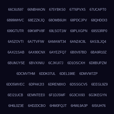
66C6U597
66NBHAON
675YBKS0
67T6PVX5
67UCAPT0
6899WHVC
68EZZKJQ
68OMB6UH
68PDCJPV
68QHDOI3
699GTUTR
69KWPV8F
69LSOT1W
69PLXGPN
69S53RP0
6A5ZOVTI
6A7TVFIW
6AMAWT34
6ANZ4C8L
6AS3LJQ4
6AX21SAB
6AX80CNX
6AYEZFQ7
6B0V87BD
6BA9R10Z
6BUMJY5E
6BVXINIU
6CJKUI7J
6D1OSCXH
6D8BUPZM
6DCMVTHM
6DDK07UL
6DEL198E
6DMVW7ZP
6DO5WVEC
6DPAK2I3
6DREN8XO
6DSSGCV5
6EEGL9Z9
6EI21UCB
6EMNTEE0
6F1DJ5WF
6G3CXI93
6G3KEGYN
6H6L0Z3E
6HD2DCBO
6HM0FQJT
6HWL9A3P
6I5IUH76