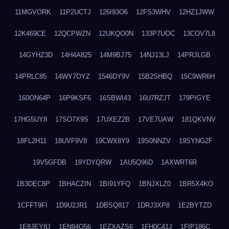
11MGVORK
11P2UCTJ
126I93O6
12FS3WHV
12HZ1JWW
12K469CE
12QCPWZN
12UKQO0N
133P7UOC
13COV7L8
14GYHZ3D
14H4A825
14M9BJ75
14NJ13LJ
14PRJLGB
14PRLC85
14WY7OYZ
1546DY9V
15B2SHBQ
15C9WR6H
160ON64P
16P9KSF6
16SBWI43
16U7RZJT
179PIGYE
17HG5UY8
17SO7X9S
17UXEZ2B
17VE7UAW
181QKVNV
18FL2H11
18UVF9V8
19CWX8Y9
19S0NNZV
19SYNG2F
19V5GFDB
19YDYQRW
1AU5Q96D
1AXWRT6R
1B3DEC8P
1BHACZIN
1BI91YFQ
1BNJXLZ0
1BR5X4KO
1CFFT9FI
1D9U2JR1
1DBSQ817
1DRJ3XP8
1E2BYTZD
1E8JEY8J
1EN94O56
1EZXAZS6
1FH0C41J
1FIP186C