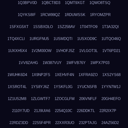
1Q3BPV0D
1QBCT8D3
1QMT9XGT
1QWO8TSQ
1QYKS8IF
1RCW99QZ
1RDUWSSK
1RYOMZPR
1SFXG5XT
1SSBXDLO
1SZ258AV
1T04TFO9
1T3A32QI
1TQ4XCLI
1URGFNU5
1USMDQTI
1USXOD9C
1UTQO46Q
1UXXH5X4
1V2M00OW
1VHOFJ5Z
1VLGOT3L
1VT6PD21
1VV8ZAHG
1W387VUY
1WFVB76Y
1WPX7P03
1WUHK6D4
1X9NP2FS
1XEHVF4N
1XFRA9ZO
1XS2YS68
1XSROT4L
1YS8YJ6Z
1YSKFL0G
1YUCNSFB
1YYN7W1J
1Z1US2M8
1ZLGWTF7
1ZOCGLFM
206VNFLF
20GH4EFO
2110Y7UD
21J9UIA6
2254Q10C
226DDKTL
22R2IX7P
22RDZ3DD
22S5F4PR
22XXR3UO
232PTAJG
24AZ56D2