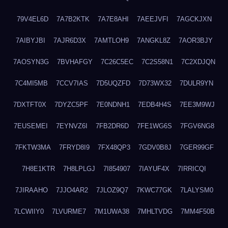
79V4EL6D
7A7B2KTK
7A7E8AHI
7AEEJVFI
7AGCKJXN
7AIBYJBI
7AJR6D3X
7AMTLOH9
7ANGKL8Z
7AOR3BJY
7AOSYN3G
7BVHAFGY
7C26C5EC
7C2S58N1
7C2XDJQN
7C4MI5MB
7CCV7IAS
7D5UQZFD
7D73WX32
7DULR9YN
7DXTFT0X
7DYZC5PF
7E0NDNH1
7EDB4H4S
7EE3M9WJ
7EUSEMEI
7EYNVZ6I
7FB2DR6D
7FE1WG6S
7FGV6NG8
7FKTW3MA
7FRYD8I9
7FX48QP3
7GDV0B8J
7GER99GF
7H8E1KTR
7H8LPLGJ
7I854907
7IAYUF4X
7IRRICQI
7JIRAAHO
7JJO4AR2
7JLOZ9Q7
7KWC77GK
7LALYSM0
7LCWIIY0
7LVURME7
7M1UWA38
7MHLTVDG
7MM4F50B