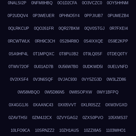
0NALSI2P
0NFM8HBQ
0O1D2CFA
0O3VCZC0
0OY5HHNM
0P2UDQV4
0P3WEUER
0PHNO5Y4
0PPJIUB7
0PUMEZB4
0QLRKCUP
0QO261FR
0QR27BKM
0QV0STGJ
0R7FXEI4
0RCWTWLK
0RH9C3CH
0S284R8O
0S4IXXQE
0S9E2KPP
0SA9HP4L
0T1MPQXC
0T8PUJB2
0T9LQ0SF
0TDEQ0TY
0TWV72OF
0U01AD7B
0U56W7B0
0UDKWD5I
0UELVNFD
0V2IXSF4
0V3N6SQF
0VJAC930
0VY5ZG3D
0W3LZD86
0W58MBQO
0W5D86N5
0W8SOPXW
0WY1BFPQ
0X4GG1J6
0XAANC43
0XI05VVT
0XLR0SZZ
0XW3VGXD
0ZAVTHSI
0ZM4J2CX
0ZVYGAG2
0ZXS0PVO
105XMS37
10LFO9CA
10SRNZZ2
10ZH1AUS
10ZZI8A5
1103WHO1