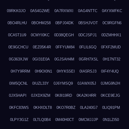
09RKK0JO
0A54G2WE
0A7RXWXI
0AG4NTTC
0AYXMFKC
0BO4RLHU
0BOHM258
0BPJ04DK
0BSHJVOT
0C9RGFN6
0CA5T1U9
0CMYI0KC
0D38QEGH
0DCJSPJ1
0DZMHHX1
0E9GCHCU
0EZ05K4R
0FFYUM84
0FLIL6GQ
0FXF2MUD
0G363XJW
0GI31E0A
0GJSAH4M
0GRH7XSL
0H17NT32
0H7Y9RRM
0H9OI0N1
0HYK5SEI
0IA5RSJ3
0IF4Y4UQ
0IM5QCNL
0IUZL33Y
0J6YMSQ9
0JAWX05J
0JMG9NJH
0JX5HAPI
0JXDX9ZM
0K8I19RD
0KA2KHRR
0KCE9EJG
0KFC83WS
0KHXDLT8
0KO7R0BZ
0LA240G7
0LIQ91PM
0LPY3G1Z
0LTLQ0B4
0M40H0CT
0MCMJJJP
0N1LZI50