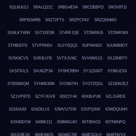
5QL8UU2J
5RALQ21C
5RBG4E64
5RCDBBFD
5ROV8T2I
5RP6DWR8
5RZ72FTS
5RZPCFKF
5RZQDHMO
5SNLKYWW
5ST3XE0K
5T4RFJQE
5TDWI9U5
5TDWKNIX
5THBIEFD
5TVPRN5V
5UJY0QQ2
5UPNX603
5UUMB8OT
5V5K9CVS
5VB3LIYB
5VTXJVNC
5VVNNS1S
5XJ2MR7Y
5XSF9JLS
5XU6ZP3A
5Y0HCRBH
5Y1QS60T
5Y86UZX6
5YB5BBQM
5YHM530M
5YO667IH
5YO7ZQGL
5Z1BWJEZ
5Z1VP9TD
5ZYFJGV9
60IZ2Y44
60X8LPUK
62LJGRE8
6316UU0I
634ZKLU1
63MVU7SW
63SPQINX
63WDQUHH
63X60DYM
64996J11
659M6G4O
65TIBAG5
65TN6NPQ
65UV4E1K
660K94O5
663467JW
664ESOLH
664FNVV4