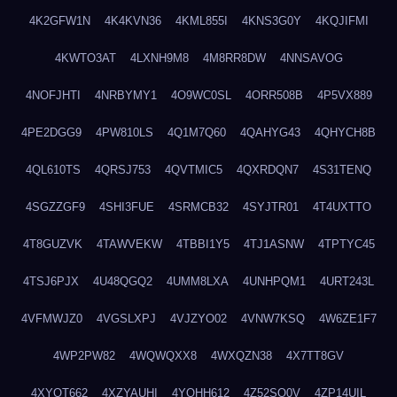
4K2GFW1N
4K4KVN36
4KML855I
4KNS3G0Y
4KQJIFMI
4KWTO3AT
4LXNH9M8
4M8RR8DW
4NNSAVOG
4NOFJHTI
4NRBYMY1
4O9WC0SL
4ORR508B
4P5VX889
4PE2DGG9
4PW810LS
4Q1M7Q60
4QAHYG43
4QHYCH8B
4QL610TS
4QRSJ753
4QVTMIC5
4QXRDQN7
4S31TENQ
4SGZZGF9
4SHI3FUE
4SRMCB32
4SYJTR01
4T4UXTTO
4T8GUZVK
4TAWVEKW
4TBBI1Y5
4TJ1ASNW
4TPTYC45
4TSJ6PJX
4U48QGQ2
4UMM8LXA
4UNHPQM1
4URT243L
4VFMWJZ0
4VGSLXPJ
4VJZYO02
4VNW7KSQ
4W6ZE1F7
4WP2PW82
4WQWQXX8
4WXQZN38
4X7TT8GV
4XYOT662
4XZYAUHI
4YQHH612
4Z52SO0V
4ZP14UIL