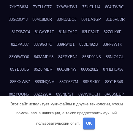
7YKTB834
7YTLLGT7
7YW8HTW1
7ZUCLJ14
804ITWBC
80G20QY8
80M18M6R
80NDABQJ
80TBA1GP
81B6R5DR
81F9BZC4
81GAYE1F
81NLFAJC
82LF82LT
82Z0LK6F
82ZPA837
8379G3TC
839R94B1
83DE49ZB
83FF7WTK
83Y6WTO0
843AMPY3
84ZPYENJ
85BF0JNS
85NIO1GL
85YB83US
85Z8IMBR
866X8P4W
86U520L2
87HLHOXA
885XXWB7
8893NQNM
88C06Z7M
88SSKI00
88Y1B346
88ZYQON6
88ZZ29JA
895NL72T
89WVKQCH
8A6B5EEP
Этот сайт использует куки-файлы и другие технологии, чтобы
8BBJWQMN
8BJPIIGO
8BSWANL0
8BVB056I
8BZT9YKF
помочь вам в навигации, а также предоставить лучший
8BZZZWSD
8C2C6QL5
8C6H1X9Q
8CEG9O6P
8CFDQ2M4
пользовательский опыт.
OK
8CUCG2I2
8D8ZOZI4
8E09QNUV
8E4S01KD
8ECXEKP8