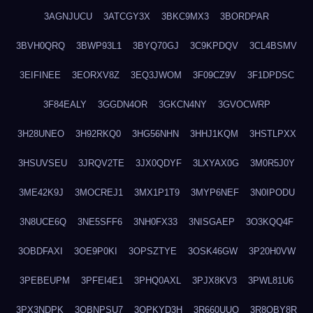
3AGNJUCU
3ATCGY3X
3BKC9MX3
3BORDPAR
3BVH0QRQ
3BWP93L1
3BYQ70GJ
3C9KPDQV
3CL4BSMV
3EIFINEE
3EORXV8Z
3EQ3JWOM
3F09CZ9V
3F1DPDSC
3F84EALY
3GGDN4OR
3GKCN4NY
3GVOCWRP
3H28UNEO
3H92RKQ0
3HG56NHN
3HHJ1KQM
3HSTLPXX
3HSUVSEU
3JRQV2TE
3JX0QDYF
3LXYAX0G
3M0R5J0Y
3ME42K9J
3MOCREJ1
3MX1P1T9
3MYP6NEF
3N0IPODU
3N8UCE6Q
3NE5SFF6
3NH0FX33
3NISGAEP
3O3KQQ4F
3OBDFAXI
3OE9P0KI
3OPSZTYE
3OSK46GW
3P20H0VW
3PEBEUPM
3PFEI4E1
3PHQ0AXL
3PJX8KV3
3PWL81U6
3PX3NDPK
3QBNPSU7
3QPKYD3H
3R660UUO
3R8OBY8R