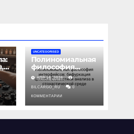
UNCATEGORISED
а:
Полиномиальная
,
философия
интерфейсов:
АПР 16, 2026
бифуркация
циклом
BILCARGO_RU
0
ов
Статистики
КОММЕНТАРИИ
анализа в
стохастической
среде