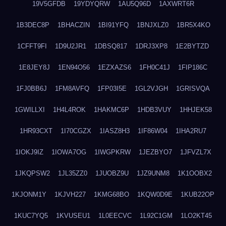
19V5GFDB
19YDYQRW
1AU5Q96D
1AXWRT6R
1B3DEC8P
1BHACZIN
1BI91YFQ
1BNJXLZ0
1BR5X4KO
1CFFT9FI
1D9U2JR1
1DBSQ817
1DRJ3XP8
1E2BYTZD
1E8JEY8J
1EN94O56
1EZXAZS6
1FH0C41J
1FIP186C
1FJ0BB6J
1FM8AVFQ
1FP03I5E
1GL2VJGH
1GRISVQA
1GWILLXI
1H4L4ROK
1HAKMC6P
1HDB3VUY
1HHJEK58
1HR93CXT
1I70CGZX
1IASZ8H3
1IF86W04
1IHA2RU7
1IOKJ9IZ
1IOWA7OG
1IWGPKRW
1JEZBYO7
1JFVZL7X
1JKQPSW2
1JL35ZZ0
1JUOBZ9U
1JZ9UNM8
1K1OOBX2
1KJONM1Y
1KJVH227
1KMG68BO
1KQW0D9E
1KUB22OP
1KUC7YQ5
1KVUSEU1
1L0EECVC
1L92C1GM
1LO2KT45