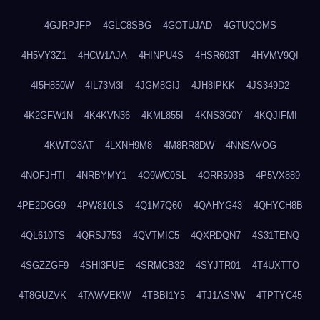
4GJRPJFP
4GLC8SBG
4GOTUJAD
4GTUQOMS
4H5VY3Z1
4HCW1AJA
4HINPU4S
4HSR603T
4HVMV9QI
4I5H850W
4IL73M3I
4JGM8GIJ
4JH8IPKK
4JS349D2
4K2GFW1N
4K4KVN36
4KML855I
4KNS3G0Y
4KQJIFMI
4KWTO3AT
4LXNH9M8
4M8RR8DW
4NNSAVOG
4NOFJHTI
4NRBYMY1
4O9WC0SL
4ORR508B
4P5VX889
4PE2DGG9
4PW810LS
4Q1M7Q60
4QAHYG43
4QHYCH8B
4QL610TS
4QRSJ753
4QVTMIC5
4QXRDQN7
4S31TENQ
4SGZZGF9
4SHI3FUE
4SRMCB32
4SYJTR01
4T4UXTTO
4T8GUZVK
4TAWVEKW
4TBBI1Y5
4TJ1ASNW
4TPTYC45