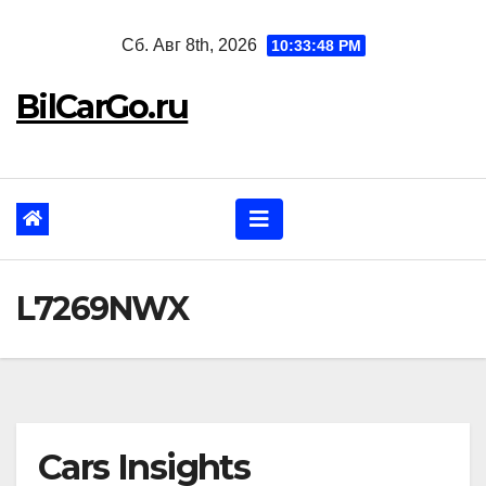
Перейти
Сб. Авг 8th, 2026
10:33:49 PM
к
содержанию
BilCarGo.ru
L7269NWX
Cars Insights