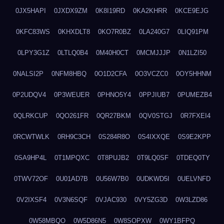
0JX5HAPI
0JXDX9ZM
0K8I19RD
0KA2KHRR
0KCE9EJG
0KFC83WS
0KHXDLT8
0KO7R0BZ
0LA240G7
0LIQ91PM
0LPY3G1Z
0LTLQ0B4
0M40H0CT
0MCMJJJP
0N1LZI50
0NALSI2P
0NFM8HBQ
0O1D2CFA
0O3VCZC0
0OY5HHNM
0P2UDQV4
0P3WEUER
0PHNO5Y4
0PPJIUB7
0PUMEZB4
0QLRKCUP
0QO261FR
0QR27BKM
0QV0STGJ
0R7FXEI4
0RCWTWLK
0RH9C3CH
0S284R8O
0S4IXXQE
0S9E2KPP
0SA9HP4L
0T1MPQXC
0T8PUJB2
0T9LQ0SF
0TDEQ0TY
0TWV72OF
0U01AD7B
0U56W7B0
0UDKWD5I
0UELVNFD
0V2IXSF4
0V3N6SQF
0VJAC930
0VY5ZG3D
0W3LZD86
0W58MBQO
0W5D86N5
0W8SOPXW
0WY1BFPQ