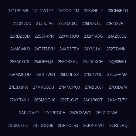
1Z1US2M8
1ZLGWTF7
1ZOCGLFM
206VNFLF
20GH4EFO
2110Y7UD
21J9UIA6
2254Q10C
226DDKTL
22R2IX7P
22RDZ3DD
22S5F4PR
22XXR3UO
232PTAJG
24AZ56D2
24MC44U0
24TJTMVU
24XS3FEV
24YV1LVI
252T7VNK
253A0XC6
254O5EQJ
258OBXAU
25JR0XCH
25Q8956U
25RMMEOD
26HTTV6H
26L0HESZ
270L4YOL
276UFPNM
27E8J3FW
27MKG0DU
27MNQPU0
27NBD68F
27O3D674
27VYT4KU
28SMQGU6
299T1G15
2A01R6QT
2AAYZL7V
2AFJGVZY
2ATPPOCH
2B2G3AW2
2BFZFCNW
2BKKV1H5
2BLDOOU6
2BRHOLRJ
2CKA0HWT
2CRELPQI