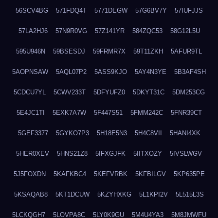
56SCV4BG
571FDQ4T
5771DEGW
57G6BV7Y
57IUFJJS
57LA2HJ6
57N9R0VG
57Z141YR
584ZQC53
58G12L5U
595U946N
59BSESDJ
59FRMR7X
59T11ZKH
5AFUR9TL
5AOPNSAW
5AQL07P2
5ASS9KJO
5AY4N3YE
5B3AF4SH
5CDCU7YL
5CWV233T
5DFYUFZ0
5DKYT31C
5DM253CG
5E4JC1TI
5EXK7A7W
5F447S51
5FMM242C
5FNR39CT
5GEF3377
5GYKO7P3
5H18E5N3
5H4C8VII
5HANI4XK
5HER0XEV
5HNS21Z8
5IFXGJFK
5IITXOZY
5IVSLWGV
5J5FOXDN
5KAFKBC4
5KEFVRBK
5KFBILGV
5KP635PE
5KSAQAB8
5KT1DCUW
5KZYHXKG
5L1KPI2V
5L515L3S
5LCKQGH7
5LOVPA8C
5LY0K9GU
5M4U4YA3
5M8JMWFU