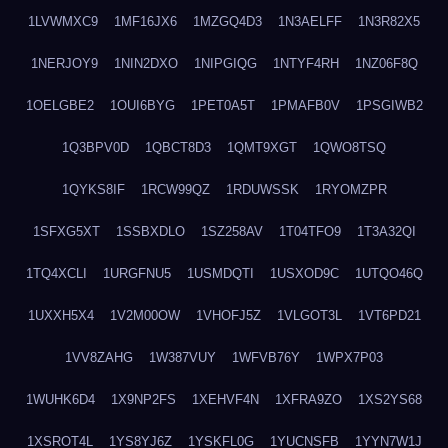
1LVWMXC9
1MF16JX6
1MZGQ4D3
1N3AELFF
1N3R82X5
1NERJOY9
1NIN2DXO
1NIPGIQG
1NTYF4RH
1NZ06F8Q
1OELGBE2
1OUI6BYG
1PET0A5T
1PMAFB0V
1PSGIWB2
1Q3BPV0D
1QBCT8D3
1QMT9XGT
1QWO8TSQ
1QYKS8IF
1RCW99QZ
1RDUWSSK
1RYOMZPR
1SFXG5XT
1SSBXDLO
1SZ258AV
1T04TFO9
1T3A32QI
1TQ4XCLI
1URGFNU5
1USMDQTI
1USXOD9C
1UTQO46Q
1UXXH5X4
1V2M00OW
1VHOFJ5Z
1VLGOT3L
1VT6PD21
1VV8ZAHG
1W387VUY
1WFVB76Y
1WPX7P03
1WUHK6D4
1X9NP2FS
1XEHVF4N
1XFRA9ZO
1XS2YS68
1XSROT4L
1YS8YJ6Z
1YSKFL0G
1YUCNSFB
1YYN7W1J