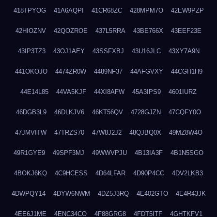
418TPYOG
41A6AQPI
41CR68ZC
428MPM7O
42EW9PZP
42HIOZNV
42QOZROE
437L5RRA
43BE766X
43EEF23E
43IP3TZ3
43OJ1AEY
43SSFXBJ
43U16JLC
43XY7A9N
441OKOJO
4474ZR0W
4489NF37
44AFGVXY
44CGH1H9
44E14L85
44VA5KJF
44XI8AFW
45A3IPS9
4601IURZ
46DGB3L9
46DLKJV6
46KT56QV
4728GJZN
47CQFY0O
47JMVITW
47TRZS70
47W8J2J2
48QJBQ0X
49MZ8W4O
49R1GYE9
49SPF3MJ
49WWVPJU
4B13IA3F
4B1N5SGO
4BOKJ6KQ
4C9HCESS
4D64LFAR
4D90P4CC
4DV2LKB3
4DWPQY14
4DYW6NWM
4DZ5J3RQ
4E402GTO
4E4R43JK
4EE6J1ME
4ENC34CO
4F88GRG8
4FDT5ITF
4GHTKFV1