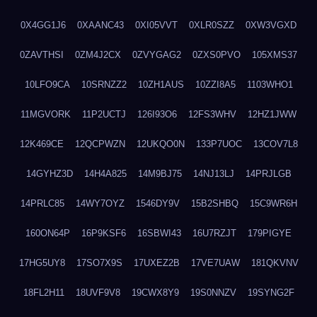
0X4GG1J6
0XAANC43
0XI05VVT
0XLR0SZZ
0XW3VGXD
0ZAVTHSI
0ZM4J2CX
0ZVYGAG2
0ZXS0PVO
105XMS37
10LFO9CA
10SRNZZ2
10ZH1AUS
10ZZI8A5
1103WHO1
11MGVORK
11P2UCTJ
126I93O6
12FS3WHV
12HZ1JWW
12K469CE
12QCPWZN
12UKQO0N
133P7UOC
13COV7L8
14GYHZ3D
14H4A825
14M9BJ75
14NJ13LJ
14PRJLGB
14PRLC85
14WY7OYZ
1546DY9V
15B2SHBQ
15C9WR6H
160ON64P
16P9KSF6
16SBWI43
16U7RZJT
179PIGYE
17HG5UY8
17SO7X9S
17UXEZ2B
17VE7UAW
181QKVNV
18FL2H11
18UVF9V8
19CWX8Y9
19S0NNZV
19SYNG2F