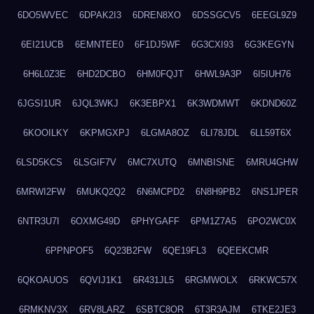
6DO5WVEC
6DPAK2I3
6DREN8XO
6DSSGCV5
6EEGL9Z9
6EI21UCB
6EMNTEE0
6F1DJ5WF
6G3CXI93
6G3KEGYN
6H6L0Z3E
6HD2DCBO
6HM0FQJT
6HWL9A3P
6I5IUH76
6JGSI1UR
6JQL3WKJ
6K3EBPX1
6K3WDMWT
6KDND60Z
6KOOILKY
6KPMGXPJ
6LGMA8OZ
6LI78JDL
6LL59T6X
6LSD5KCS
6LSGIF7V
6MC7XUTQ
6MNBISNE
6MRU4GHW
6MRWI2FW
6MUKQ2Q2
6N6MCPD2
6N8H9PB2
6NS1JPER
6NTR3U7I
6OXMG49D
6PHYGAFF
6PM1Z7A5
6PO2WC0X
6PPNPOF5
6Q23B2FW
6QE19FL3
6QEEKCMR
6QKOAUOS
6QVIJ1K1
6R431JL5
6RGMWOLX
6RKWC57X
6RMKNV3X
6RV8LARZ
6SBTC8OR
6T3R3AJM
6TKE2JE3