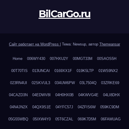
BilCarGo.ru
Сайт работает на WordPress
|
Тема: Newsup, автор
Themeansar
Home
006WY430
007HXU2Y
00MGT33M
00SAOS5H
00T70TIS
013UNCAI
0169XX1F
019K5LTP
01WS9NX2
023RN4UI
02SKVUL3
034UW6PW
03L7504Q
03ZRKE69
04CAZD3N
04EDWV8I
04H0HX0B
04KWVG4E
04LI8DHX
04N4JN2X
04QX9S1E
04YFC57J
04ZFIS6W
059KC9DM
05G55WBQ
05IXW4Y0
05T6CZAL
069K7D5M
06FAMUAG