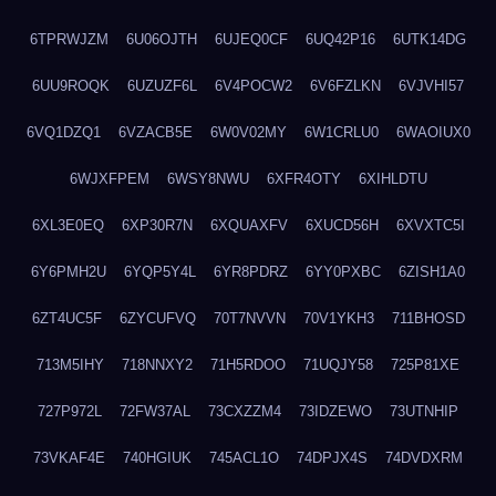
6TPRWJZM
6U06OJTH
6UJEQ0CF
6UQ42P16
6UTK14DG
6UU9ROQK
6UZUZF6L
6V4POCW2
6V6FZLKN
6VJVHI57
6VQ1DZQ1
6VZACB5E
6W0V02MY
6W1CRLU0
6WAOIUX0
6WJXFPEM
6WSY8NWU
6XFR4OTY
6XIHLDTU
6XL3E0EQ
6XP30R7N
6XQUAXFV
6XUCD56H
6XVXTC5I
6Y6PMH2U
6YQP5Y4L
6YR8PDRZ
6YY0PXBC
6ZISH1A0
6ZT4UC5F
6ZYCUFVQ
70T7NVVN
70V1YKH3
711BHOSD
713M5IHY
718NNXY2
71H5RDOO
71UQJY58
725P81XE
727P972L
72FW37AL
73CXZZM4
73IDZEWO
73UTNHIP
73VKAF4E
740HGIUK
745ACL1O
74DPJX4S
74DVDXRM