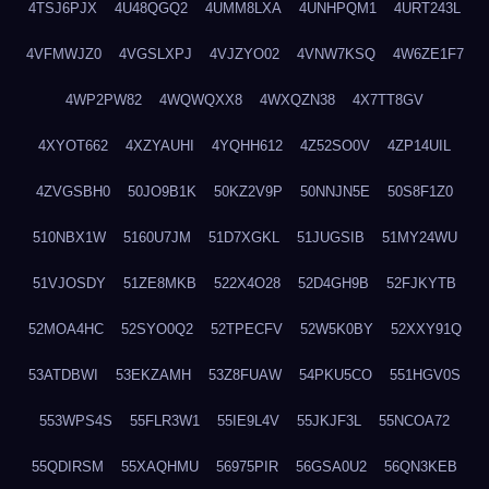
4TSJ6PJX
4U48QGQ2
4UMM8LXA
4UNHPQM1
4URT243L
4VFMWJZ0
4VGSLXPJ
4VJZYO02
4VNW7KSQ
4W6ZE1F7
4WP2PW82
4WQWQXX8
4WXQZN38
4X7TT8GV
4XYOT662
4XZYAUHI
4YQHH612
4Z52SO0V
4ZP14UIL
4ZVGSBH0
50JO9B1K
50KZ2V9P
50NNJN5E
50S8F1Z0
510NBX1W
5160U7JM
51D7XGKL
51JUGSIB
51MY24WU
51VJOSDY
51ZE8MKB
522X4O28
52D4GH9B
52FJKYTB
52MOA4HC
52SYO0Q2
52TPECFV
52W5K0BY
52XXY91Q
53ATDBWI
53EKZAMH
53Z8FUAW
54PKU5CO
551HGV0S
553WPS4S
55FLR3W1
55IE9L4V
55JKJF3L
55NCOA72
55QDIRSM
55XAQHMU
56975PIR
56GSA0U2
56QN3KEB