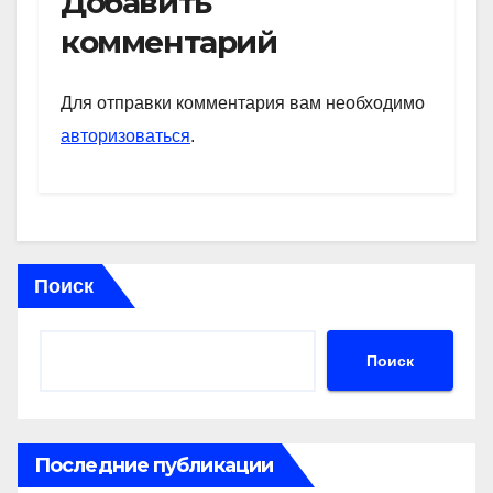
Добавить
s
gr
o
а
комментарий
A
a
kl
в
p
m
a
и
Для отправки комментария вам необходимо
p
ss
ть
авторизоваться
.
ni
ki
Поиск
Поиск
Последние публикации