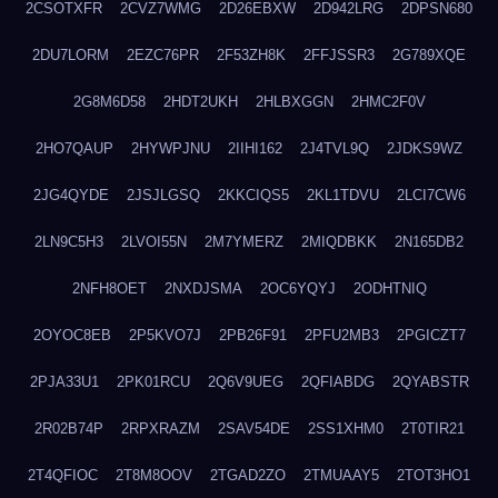
2CSOTXFR
2CVZ7WMG
2D26EBXW
2D942LRG
2DPSN680
2DU7LORM
2EZC76PR
2F53ZH8K
2FFJSSR3
2G789XQE
2G8M6D58
2HDT2UKH
2HLBXGGN
2HMC2F0V
2HO7QAUP
2HYWPJNU
2IIHI162
2J4TVL9Q
2JDKS9WZ
2JG4QYDE
2JSJLGSQ
2KKCIQS5
2KL1TDVU
2LCI7CW6
2LN9C5H3
2LVOI55N
2M7YMERZ
2MIQDBKK
2N165DB2
2NFH8OET
2NXDJSMA
2OC6YQYJ
2ODHTNIQ
2OYOC8EB
2P5KVO7J
2PB26F91
2PFU2MB3
2PGICZT7
2PJA33U1
2PK01RCU
2Q6V9UEG
2QFIABDG
2QYABSTR
2R02B74P
2RPXRAZM
2SAV54DE
2SS1XHM0
2T0TIR21
2T4QFIOC
2T8M8OOV
2TGAD2ZO
2TMUAAY5
2TOT3HO1