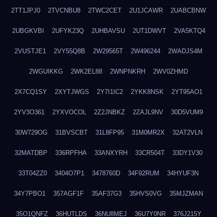
2TT1JPJ0
2TVCNBU8
2TWC2CET
2U1JCAWR
2UABCBNW
2UBGKVBI
2UFYK23Q
2UHBAVSU
2UT1DWVT
2VA5KTQ4
2VUSTJE1
2VY55Q8B
2W29565T
2W496244
2WADJS4M
2WGUIKKG
2WK2EL88
2WNPNKRH
2WV0ZHMD
2X7CQ1SY
2XYTJWGS
2Y7I1IC2
2YKK8NSK
2YT95AO1
2YV3O361
2YXVOCOL
2Z2JNBKZ
2ZAJL9NV
30D5VUM9
30W729OG
31BVSCBT
31L8FP95
31M0MR2X
32AT2VLN
32MATDBP
336RPFHA
33ANXYRH
33CR504T
33DY1V30
33T04ZZ0
3404O7P1
3478760D
34F92RUM
34HYUF3N
34Y7PBO1
357AGF1F
35AF37G3
35HVS0VG
35MJZMAN
35O1QNFZ
36HUTLDS
36NU8MEJ
36U7Y0NR
376J215Y