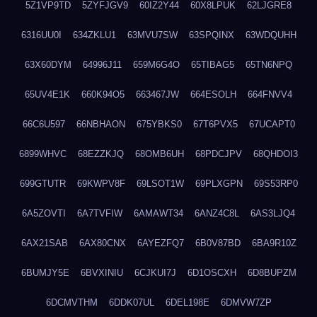
5Z1VP9TD
5ZYFJGV9
60IZ2Y44
60X8LPUK
62LJGRE8
6316UU0I
634ZKLU1
63MVU7SW
63SPQINX
63WDQUHH
63X60DYM
64996J11
659M6G4O
65TIBAG5
65TN6NPQ
65UV4E1K
660K94O5
663467JW
664ESOLH
664FNVV4
66C6U597
66NBHAON
675YBKS0
67T6PVX5
67UCAPT0
6899WHVC
68EZZKJQ
68OMB6UH
68PDCJPV
68QHDOI3
699GTUTR
69KWPV8F
69LSOT1W
69PLXGPN
69S53RP0
6A5ZOVTI
6A7TVFIW
6AMAWT34
6ANZ4C8L
6AS3LJQ4
6AX21SAB
6AX80CNX
6AYEZFQ7
6B0V87BD
6BA9R10Z
6BUMJY5E
6BVXINIU
6CJKUI7J
6D1OSCXH
6D8BUPZM
6DCMVTHM
6DDK07UL
6DEL198E
6DMVW7ZP