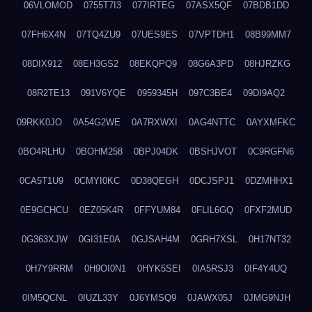
06VLOMOD
0755T7I3
077IRTEG
07ASX5QF
07BDB1DD
07FH6X4N
07TQ4ZU9
07UES9ES
07VPTDH1
08B99MM7
08DIX912
08EH3GS2
08EKQPQ9
08G6A3PD
08HJRZKG
08R2TE13
091V6YQE
0959345H
097C3BE4
09DI9AQ2
09RKK0JO
0A54G2WE
0A7RXWXI
0AG4NTTC
0AYXMFKC
0BO4RLHU
0BOHM258
0BPJ04DK
0BSHJVOT
0C9RGFN6
0CA5T1U9
0CMYI0KC
0D38QEGH
0DCJSPJ1
0DZMHHX1
0E9GCHCU
0EZ05K4R
0FFYUM84
0FLIL6GQ
0FXF2MUD
0G363XJW
0GI31E0A
0GJSAH4M
0GRH7XSL
0H17NT32
0H7Y9RRM
0H9OI0N1
0HYK5SEI
0IA5RSJ3
0IF4Y4UQ
0IM5QCNL
0IUZL33Y
0J6YMSQ9
0JAWX05J
0JMG9NJH