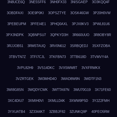
3N8UCE6Q
3NE5SFF6
3NH0FX33
3NISGAEP
3O3KQQ4F
3OBDFAXI
3OE9P0KI
3OPSZTYE
3OSK46GW
3P20H0VW
3PEBEUPM
3PFEI4E1
3PHQ0AXL
3PJX8KV3
3PWL81U6
3PX3NDPK
3QBNPSU7
3QPKYD3H
3R660UUO
3R8OBY8R
3RJJOB51
3RM5TAUQ
3RV0N612
3SRBQEDJ
3SXFZOBA
3TBVTN7Z
3TFI7CJL
3TKFBN73
3TTB618D
3TVMVY4A
3VPL82H9
3VS14DKC
3VX5WW8T
3VXFRWKX
3VZRTGEK
3W3MHD4O
3WAD8W9N
3WDTF1N3
3WI8G8SN
3WQDYCWK
3WTTA97N
3WU70G19
3X71FE60
3XC4DIU7
3XMIH0VI
3XMLLD4K
3XWW9P5D
3Y2Z2FMH
3YXUATB4
3Z3344KT
3ZBBJF82
3ZUNKQ9P
40PEO5RM