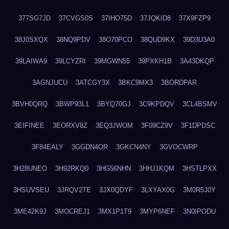
377SG7JD
37CVGS0S
37IHO75D
37JQKID8
37X9FZP9
38J0SXQX
38NQ9PDV
38O70PCO
38QUD9KX
39D3U3A0
39LAIWA9
39LCYZRI
39MGWN55
39PXKH1B
3A43DKQP
3AGNJUCU
3ATCGY3X
3BKC9MX3
3BORDPAR
3BVH0QRQ
3BWP93L1
3BYQ70GJ
3C9KPDQV
3CL4BSMV
3EIFINEE
3EORXV8Z
3EQ3JWOM
3F09CZ9V
3F1DPDSC
3F84EALY
3GGDN4OR
3GKCN4NY
3GVOCWRP
3H28UNEO
3H92RKQ0
3HG56NHN
3HHJ1KQM
3HSTLPXX
3HSUVSEU
3JRQV2TE
3JX0QDYF
3LXYAX0G
3M0R5J0Y
3ME42K9J
3MOCREJ1
3MX1P1T9
3MYP6NEF
3N0IPODU