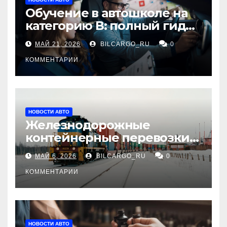
Обучение в автошколе на
категорию В: полный гид
для будущих водителей
МАЙ 21, 2026
BILCARGO_RU
0
КОММЕНТАРИИ
НОВОСТИ АВТО
Железнодорожные
контейнерные перевозки
из Китая в Россию:
МАЙ 6, 2026
BILCARGO_RU
0
маршруты, сроки и
требования
КОММЕНТАРИИ
НОВОСТИ АВТО