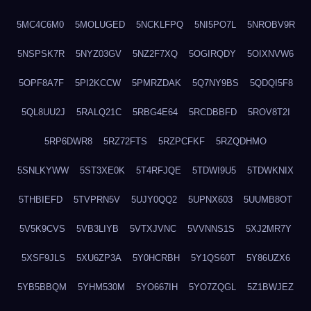
5MC4C6M0
5MOLUGED
5NCKLFPQ
5NI5PO7L
5NROBV9R
5NSPSK7R
5NYZ03GV
5NZ2F7XQ
5OGIRQDY
5OIXNVW6
5OPF8A7F
5PI2KCCW
5PMRZDAK
5Q7NY9BS
5QDQI5F8
5QL8UU2J
5RALQ21C
5RBG4E64
5RCDBBFD
5ROV8T2I
5RP6DWR8
5RZ72FTS
5RZPCFKF
5RZQDHMO
5SNLKYWW
5ST3XE0K
5T4RFJQE
5TDWI9U5
5TDWKNIX
5THBIEFD
5TVPRN5V
5UJY0QQ2
5UPNX603
5UUMB8OT
5V5K9CVS
5VB3LIYB
5VTXJVNC
5VVNNS1S
5XJ2MR7Y
5XSF9JLS
5XU6ZP3A
5Y0HCRBH
5Y1QS60T
5Y86UZX6
5YB5BBQM
5YHM530M
5YO667IH
5YO7ZQGL
5Z1BWJEZ