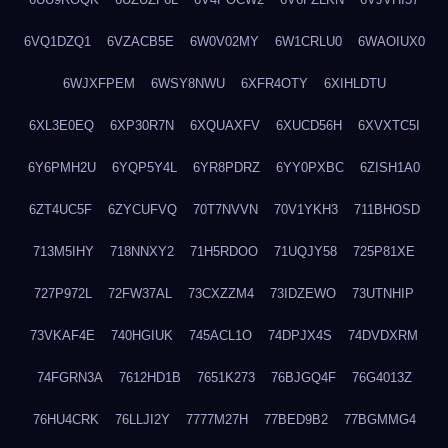
6VQ1DZQ1
6VZACB5E
6W0V02MY
6W1CRLU0
6WAOIUX0
6WJXFPEM
6WSY8NWU
6XFR4OTY
6XIHLDTU
6XL3E0EQ
6XP30R7N
6XQUAXFV
6XUCD56H
6XVXTC5I
6Y6PMH2U
6YQP5Y4L
6YR8PDRZ
6YY0PXBC
6ZISH1A0
6ZT4UC5F
6ZYCUFVQ
70T7NVVN
70V1YKH3
711BHOSD
713M5IHY
718NNXY2
71H5RDOO
71UQJY58
725P81XE
727P972L
72FW37AL
73CXZZM4
73IDZEWO
73UTNHIP
73VKAF4E
740HGIUK
745ACL1O
74DPJX4S
74DVDXRM
74FGRN3A
7612HD1B
7651K273
76BJGQ4F
76G4013Z
76HU4CRK
76LLJI2Y
7777M27H
77BED9B2
77BGMMG4