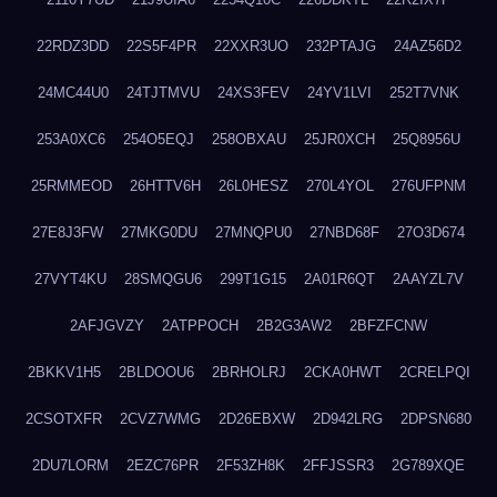
22RDZ3DD
22S5F4PR
22XXR3UO
232PTAJG
24AZ56D2
24MC44U0
24TJTMVU
24XS3FEV
24YV1LVI
252T7VNK
253A0XC6
254O5EQJ
258OBXAU
25JR0XCH
25Q8956U
25RMMEOD
26HTTV6H
26L0HESZ
270L4YOL
276UFPNM
27E8J3FW
27MKG0DU
27MNQPU0
27NBD68F
27O3D674
27VYT4KU
28SMQGU6
299T1G15
2A01R6QT
2AAYZL7V
2AFJGVZY
2ATPPOCH
2B2G3AW2
2BFZFCNW
2BKKV1H5
2BLDOOU6
2BRHOLRJ
2CKA0HWT
2CRELPQI
2CSOTXFR
2CVZ7WMG
2D26EBXW
2D942LRG
2DPSN680
2DU7LORM
2EZC76PR
2F53ZH8K
2FFJSSR3
2G789XQE