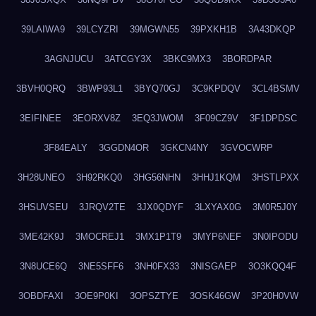
39LAIWA9
39LCYZRI
39MGWN55
39PXKH1B
3A43DKQP
3AGNJUCU
3ATCGY3X
3BKC9MX3
3BORDPAR
3BVH0QRQ
3BWP93L1
3BYQ70GJ
3C9KPDQV
3CL4BSMV
3EIFINEE
3EORXV8Z
3EQ3JWOM
3F09CZ9V
3F1DPDSC
3F84EALY
3GGDN4OR
3GKCN4NY
3GVOCWRP
3H28UNEO
3H92RKQ0
3HG56NHN
3HHJ1KQM
3HSTLPXX
3HSUVSEU
3JRQV2TE
3JX0QDYF
3LXYAX0G
3M0R5J0Y
3ME42K9J
3MOCREJ1
3MX1P1T9
3MYP6NEF
3N0IPODU
3N8UCE6Q
3NE5SFF6
3NH0FX33
3NISGAEP
3O3KQQ4F
3OBDFAXI
3OE9P0KI
3OPSZTYE
3OSK46GW
3P20H0VW