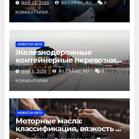
МАЙ 21, 2026
BILCARGO_RU
0
КОММЕНТАРИИ
НОВОСТИ АВТО
Железнодорожные
контейнерные перевозки
из Китая в Россию:
МАЙ 6, 2026
BILCARGO_RU
0
маршруты, сроки и
требования
КОММЕНТАРИИ
НОВОСТИ АВТО
Моторные масла:
классификация, вязкость и
рекомендации по выбору