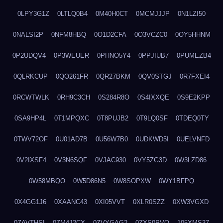
0LPY3G1Z
0LTLQ0B4
0M40H0CT
0MCMJJJP
0N1LZI50
0NALSI2P
0NFM8HBQ
0O1D2CFA
0O3VCZC0
0OY5HHNM
0P2UDQV4
0P3WEUER
0PHNO5Y4
0PPJIUB7
0PUMEZB4
0QLRKCUP
0QO261FR
0QR27BKM
0QV0STGJ
0R7FXEI4
0RCWTWLK
0RH9C3CH
0S284R8O
0S4IXXQE
0S9E2KPP
0SA9HP4L
0T1MPQXC
0T8PUJB2
0T9LQ0SF
0TDEQ0TY
0TWV72OF
0U01AD7B
0U56W7B0
0UDKWD5I
0UELVNFD
0V2IXSF4
0V3N6SQF
0VJAC930
0VY5ZG3D
0W3LZD86
0W58MBQO
0W5D86N5
0W8SOPXW
0WY1BFPQ
0X4GG1J6
0XAANC43
0XI05VVT
0XLR0SZZ
0XW3VGXD
0ZAVTHSI
0ZM4J2CX
0ZVYGAG2
0ZXS0PVO
105XMS37