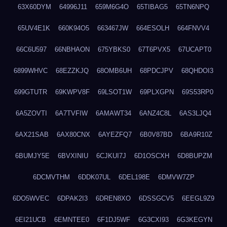
63X60DYM
64996J11
659M6G4O
65TIBAG5
65TN6NPQ
65UV4E1K
660K94O5
663467JW
664ESOLH
664FNVV4
66C6U597
66NBHAON
675YBKS0
67T6PVX5
67UCAPT0
6899WHVC
68EZZKJQ
68OMB6UH
68PDCJPV
68QHDOI3
699GTUTR
69KWPV8F
69LSOT1W
69PLXGPN
69S53RP0
6A5ZOVTI
6A7TVFIW
6AMAWT34
6ANZ4C8L
6AS3LJQ4
6AX21SAB
6AX80CNX
6AYEZFQ7
6B0V87BD
6BA9R10Z
6BUMJY5E
6BVXINIU
6CJKUI7J
6D1OSCXH
6D8BUPZM
6DCMVTHM
6DDK07UL
6DEL198E
6DMVW7ZP
6DO5WVEC
6DPAK2I3
6DREN8XO
6DSSGCV5
6EEGL9Z9
6EI21UCB
6EMNTEE0
6F1DJ5WF
6G3CXI93
6G3KEGYN