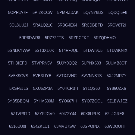
5OPF8A7F
5PI2KCCW
5PMRZDAK
5Q7NY9BS
5QDQI5F8
5QL8UU2J
5RALQ21C
5RBG4E64
5RCDBBFD
5ROV8T2I
5RP6DWR8
5RZ72FTS
5RZPCFKF
5RZQDHMO
5SNLKYWW
5ST3XE0K
5T4RFJQE
5TDWI9U5
5TDWKNIX
5THBIEFD
5TVPRN5V
5UJY0QQ2
5UPNX603
5UUMB8OT
5V5K9CVS
5VB3LIYB
5VTXJVNC
5VVNNS1S
5XJ2MR7Y
5XSF9JLS
5XU6ZP3A
5Y0HCRBH
5Y1QS60T
5Y86UZX6
5YB5BBQM
5YHM530M
5YO667IH
5YO7ZQGL
5Z1BWJEZ
5Z1VP9TD
5ZYFJGV9
60IZ2Y44
60X8LPUK
62LJGRE8
6316UU0I
634ZKLU1
63MVU7SW
63SPQINX
63WDQUHH