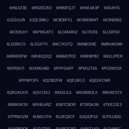
6H6L0Z3E
6HD2DCBO
6HM0FQJT
6HWL9A3P
6I5IUH76
6JGSI1UR
6JQL3WKJ
6K3EBPX1
6K3WDMWT
6KDND60Z
6KOOILKY
6KPMGXPJ
6LGMA8OZ
6LI78JDL
6LL59T6X
6LSD5KCS
6LSGIF7V
6MC7XUTQ
6MNBISNE
6MRU4GHW
6MRWI2FW
6MUKQ2Q2
6N6MCPD2
6N8H9PB2
6NS1JPER
6NTR3U7I
6OXMG49D
6PHYGAFF
6PM1Z7A5
6PO2WC0X
6PPNPOF5
6Q23B2FW
6QE19FL3
6QEEKCMR
6QKOAUOS
6QVIJ1K1
6R431JL5
6RGMWOLX
6RKWC57X
6RMKNV3X
6RV8LARZ
6SBTC8OR
6T3R3AJM
6TKE2JE3
6TPRWJZM
6U06OJTH
6UJEQ0CF
6UQ42P16
6UTK14DG
6UU9ROQK
6UZUZF6L
6V4POCW2
6V6FZLKN
6VJVHI57