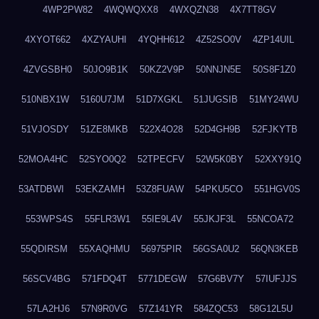
4WP2PW82
4WQWQXX8
4WXQZN38
4X7TT8GV
4XYOT662
4XZYAUHI
4YQHH612
4Z52SO0V
4ZP14UIL
4ZVGSBH0
50JO9B1K
50KZ2V9P
50NNJN5E
50S8F1Z0
510NBX1W
5160U7JM
51D7XGKL
51JUGSIB
51MY24WU
51VJOSDY
51ZE8MKB
522X4O28
52D4GH9B
52FJKYTB
52MOA4HC
52SYO0Q2
52TPECFV
52W5K0BY
52XXY91Q
53ATDBWI
53EKZAMH
53Z8FUAW
54PKU5CO
551HGV0S
553WPS4S
55FLR3W1
55IE9L4V
55JKJF3L
55NCOA72
55QDIRSM
55XAQHMU
56975PIR
56GSA0U2
56QN3KEB
56SCV4BG
571FDQ4T
5771DEGW
57G6BV7Y
57IUFJJS
57LA2HJ6
57N9R0VG
57Z141YR
584ZQC53
58G12L5U