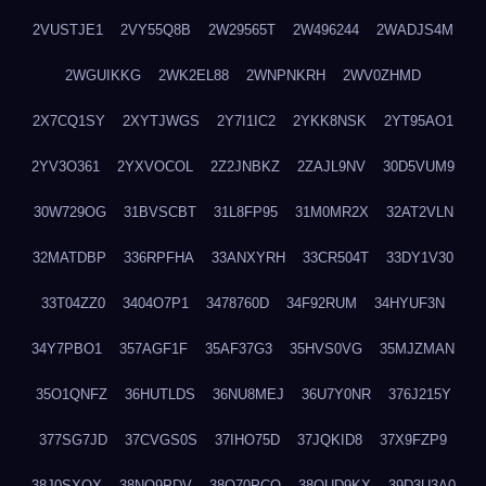
2VUSTJE1
2VY55Q8B
2W29565T
2W496244
2WADJS4M
2WGUIKKG
2WK2EL88
2WNPNKRH
2WV0ZHMD
2X7CQ1SY
2XYTJWGS
2Y7I1IC2
2YKK8NSK
2YT95AO1
2YV3O361
2YXVOCOL
2Z2JNBKZ
2ZAJL9NV
30D5VUM9
30W729OG
31BVSCBT
31L8FP95
31M0MR2X
32AT2VLN
32MATDBP
336RPFHA
33ANXYRH
33CR504T
33DY1V30
33T04ZZ0
3404O7P1
3478760D
34F92RUM
34HYUF3N
34Y7PBO1
357AGF1F
35AF37G3
35HVS0VG
35MJZMAN
35O1QNFZ
36HUTLDS
36NU8MEJ
36U7Y0NR
376J215Y
377SG7JD
37CVGS0S
37IHO75D
37JQKID8
37X9FZP9
38J0SXQX
38NQ9PDV
38O70PCO
38QUD9KX
39D3U3A0