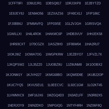
1CFFT9FI
1D9U2JR1
1DBSQ817
1DRJ3XP8
1E2BYTZD
1E8JEY8J
1EN94O56
1EZXAZS6
1FH0C41J
1FIP186C
1FJ0BB6J
1FM8AVFQ
1FP03I5E
1GL2VJGH
1GRISVQA
1GWILLXI
1H4L4ROK
1HAKMC6P
1HDB3VUY
1HHJEK58
1HR93CXT
1I70CGZX
1IASZ8H3
1IF86W04
1IHA2RU7
1IOKJ9IZ
1IOWA7OG
1IWGPKRW
1JEZBYO7
1JFVZL7X
1JKQPSW2
1JL35ZZ0
1JUOBZ9U
1JZ9UNM8
1K1OOBX2
1KJONM1Y
1KJVH227
1KMG68BO
1KQW0D9E
1KUB22OP
1KUC7YQ5
1KVUSEU1
1L0EECVC
1L92C1GM
1LO2KT45
1LVWMXC9
1MF16JX6
1MZGQ4D3
1N3AELFF
1N3R82X5
1NERJOY9
1NIN2DXO
1NIPGIQG
1NTYF4RH
1NZ06F8Q