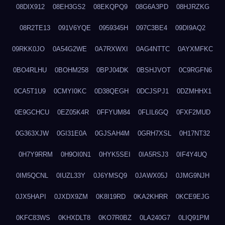
08DIX912
08EH3GS2
08EKQPQ9
08G6A3PD
08HJRZKG
08R2TE13
091V6YQE
0959345H
097C3BE4
09DI9AQ2
09RKK0JO
0A54G2WE
0A7RXWXI
0AG4NTTC
0AYXMFKC
0BO4RLHU
0BOHM258
0BPJ04DK
0BSHJVOT
0C9RGFN6
0CA5T1U9
0CMYI0KC
0D38QEGH
0DCJSPJ1
0DZMHHX1
0E9GCHCU
0EZ05K4R
0FFYUM84
0FLIL6GQ
0FXF2MUD
0G363XJW
0GI31E0A
0GJSAH4M
0GRH7XSL
0H17NT32
0H7Y9RRM
0H9OI0N1
0HYK5SEI
0IA5RSJ3
0IF4Y4UQ
0IM5QCNL
0IUZL33Y
0J6YMSQ9
0JAWX05J
0JMG9NJH
0JX5HAPI
0JXDX9ZM
0K8I19RD
0KA2KHRR
0KCE9EJG
0KFC83WS
0KHXDLT8
0KO7R0BZ
0LA240G7
0LIQ91PM