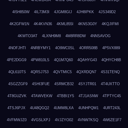
4I5H850W
4IL73M3I
4JGM8GIJ
4JH8IPKK
4JS349D2
4K2GFW1N
4K4KVN36
4KML855I
4KNS3G0Y
4KQJIFMI
4KWTO3AT
4LXNH9M8
4M8RR8DW
4NNSAVOG
4NOFJHTI
4NRBYMY1
4O9WC0SL
4ORR508B
4P5VX889
4PE2DGG9
4PW810LS
4Q1M7Q60
4QAHYG43
4QHYCH8B
4QL610TS
4QRSJ753
4QVTMIC5
4QXRDQN7
4S31TENQ
4SGZZGF9
4SHI3FUE
4SRMCB32
4SYJTR01
4T4UXTTO
4T8GUZVK
4TAWVEKW
4TBBI1Y5
4TJ1ASNW
4TPTYC45
4TSJ6PJX
4U48QGQ2
4UMM8LXA
4UNHPQM1
4URT243L
4VFMWJZ0
4VGSLXPJ
4VJZYO02
4VNW7KSQ
4W6ZE1F7