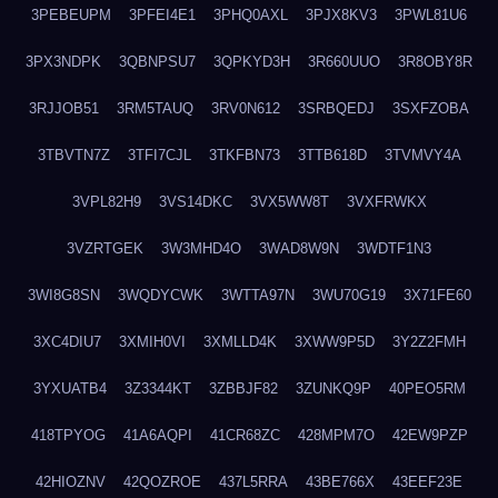
3PEBEUPM
3PFEI4E1
3PHQ0AXL
3PJX8KV3
3PWL81U6
3PX3NDPK
3QBNPSU7
3QPKYD3H
3R660UUO
3R8OBY8R
3RJJOB51
3RM5TAUQ
3RV0N612
3SRBQEDJ
3SXFZOBA
3TBVTN7Z
3TFI7CJL
3TKFBN73
3TTB618D
3TVMVY4A
3VPL82H9
3VS14DKC
3VX5WW8T
3VXFRWKX
3VZRTGEK
3W3MHD4O
3WAD8W9N
3WDTF1N3
3WI8G8SN
3WQDYCWK
3WTTA97N
3WU70G19
3X71FE60
3XC4DIU7
3XMIH0VI
3XMLLD4K
3XWW9P5D
3Y2Z2FMH
3YXUATB4
3Z3344KT
3ZBBJF82
3ZUNKQ9P
40PEO5RM
418TPYOG
41A6AQPI
41CR68ZC
428MPM7O
42EW9PZP
42HIOZNV
42QOZROE
437L5RRA
43BE766X
43EEF23E