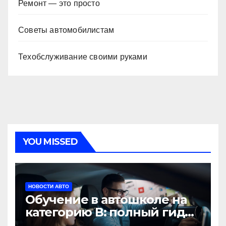
Ремонт — это просто
Советы автомобилистам
Техобслуживание своими руками
YOU MISSED
НОВОСТИ АВТО
Обучение в автошколе на
категорию В: полный гид
для будущих водителей