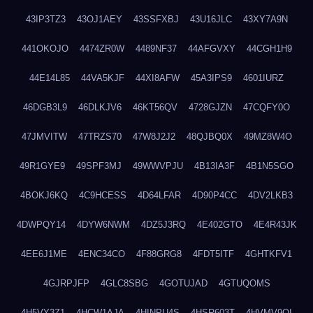
43IP3TZ3
43OJ1AEY
43SSFXBJ
43U16JLC
43XY7A9N
441OKOJO
4474ZR0W
4489NF37
44AFGVXY
44CGH1H9
44E14L85
44VA5KJF
44XI8AFW
45A3IPS9
4601IURZ
46DGB3L9
46DLKJV6
46KT56QV
4728GJZN
47CQFY0O
47JMVITW
47TRZS70
47W8J2J2
48QJBQ0X
49MZ8W4O
49R1GYE9
49SPF3MJ
49WWVPJU
4B13IA3F
4B1N5SGO
4BOKJ6KQ
4C9HCESS
4D64LFAR
4D90P4CC
4DV2LKB3
4DWPQY14
4DYW6NWM
4DZ5J3RQ
4E402GTO
4E4R43JK
4EE6J1ME
4ENC34CO
4F88GRG8
4FDT5ITF
4GHTKFV1
4GJRPJFP
4GLC8SBG
4GOTUJAD
4GTUQOMS
4H5VY3Z1
4HCW1AJA
4HINPU4S
4HSR603T
4HVMV9QI