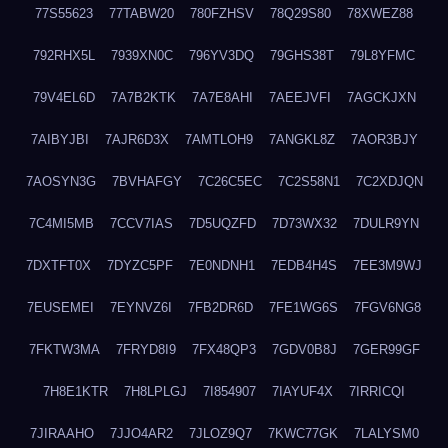
77S55623
77TABW20
780FZHSV
78Q29S80
78XWEZ88
792RHX5L
7939XN0C
796YV3DQ
79GHS38T
79L8YFMC
79V4EL6D
7A7B2KTK
7A7E8AHI
7AEEJVFI
7AGCKJXN
7AIBYJBI
7AJR6D3X
7AMTLOH9
7ANGKL8Z
7AOR3BJY
7AOSYN3G
7BVHAFGY
7C26C5EC
7C2S58N1
7C2XDJQN
7C4MI5MB
7CCV7IAS
7D5UQZFD
7D73WX32
7DULR9YN
7DXTFT0X
7DYZC5PF
7E0NDNH1
7EDB4H4S
7EE3M9WJ
7EUSEMEI
7EYNVZ6I
7FB2DR6D
7FE1WG6S
7FGV6NG8
7FKTW3MA
7FRYD8I9
7FX48QP3
7GDV0B8J
7GER99GF
7H8E1KTR
7H8LPLGJ
7I854907
7IAYUF4X
7IRRICQI
7JIRAAHO
7JJO4AR2
7JLOZ9Q7
7KWC77GK
7LALYSM0