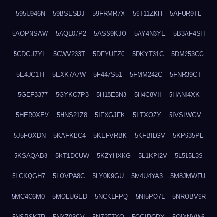
595U946N
59BSESDJ
59FRMR7X
59T11ZKH
5AFUR9TL
5AOPNSAW
5AQL07P2
5ASS9KJO
5AY4N3YE
5B3AF4SH
5CDCU7YL
5CWV233T
5DFYUFZ0
5DKYT31C
5DM253CG
5E4JC1TI
5EXK7A7W
5F447S51
5FMM242C
5FNR39CT
5GEF3377
5GYKO7P3
5H18E5N3
5H4C8VII
5HANI4XK
5HER0XEV
5HNS21Z8
5IFXGJFK
5IITXOZY
5IVSLWGV
5J5FOXDN
5KAFKBC4
5KEFVRBK
5KFBILGV
5KP635PE
5KSAQAB8
5KT1DCUW
5KZYHXKG
5L1KPI2V
5L515L3S
5LCKQGH7
5LOVPA8C
5LY0K9GU
5M4U4YA3
5M8JMWFU
5MC4C6M0
5MOLUGED
5NCKLFPQ
5NI5PO7L
5NROBV9R
5NSPSK7R
5NYZ03GV
5NZ2F7XQ
5OGIRQDY
5OIXNVW6