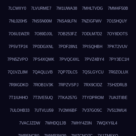
7LCWIIY0
7LVURME7
7M1UWA38
7MHLTVDG
7MM4F50B
7NL020H5
7NS5N00M
7NSA9LFN
7NZIGFWV
7O15HQUY
7O6U1WZR
7O89DJ0L
7OB253FZ
7ODLM7D2
7OY8DOTS
7P5VTP24
7PDDGXNL
7PDF28N1
7PISQHBH
7PKT2VUV
7PN5ZVPO
7PS4XQMK
7PVQC4XL
7PVZ4BY4
7PY3EC1H
7Q1VZL8M
7QAQLLVB
7QP7DLC5
7QSLGYCU
7R0ZOLUX
7R9IGDKD
7ROB1V3K
7RPZVSPJ
7RX9CIDZ
7SH2DRLB
7T1IUHHO
7T3VE5UQ
7TKA257G
7TYDPROM
7UA3TIBE
7ULOHB33
7UTVLU59
7V2MI6BF
7V37GO5C
7V513WU4
7VACJZDW
7WHDQ1JB
7WHY4Z0N
7WQXY6L4
7WRFNCB0
7WWR3W39
7WZCNQ7C
7X1TM5XQ