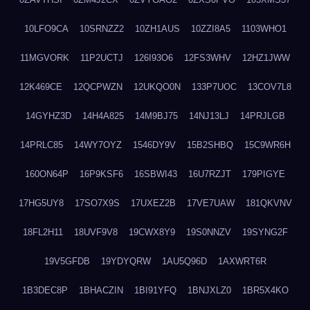
10LFO9CA
10SRNZZ2
10ZH1AUS
10ZZI8A5
1103WHO1
11MGVORK
11P2UCTJ
126I93O6
12FS3WHV
12HZ1JWW
12K469CE
12QCPWZN
12UKQO0N
133P7UOC
13COV7L8
14GYHZ3D
14H4A825
14M9BJ75
14NJ13LJ
14PRJLGB
14PRLC85
14WY7OYZ
1546DY9V
15B2SHBQ
15C9WR6H
160ON64P
16P9KSF6
16SBWI43
16U7RZJT
179PIGYE
17HG5UY8
17SO7X9S
17UXEZ2B
17VE7UAW
181QKVNV
18FL2H11
18UVF9V8
19CWX8Y9
19S0NNZV
19SYNG2F
19V5GFDB
19YDYQRW
1AU5Q96D
1AXWRT6R
1B3DEC8P
1BHACZIN
1BI91YFQ
1BNJXLZ0
1BR5X4KO