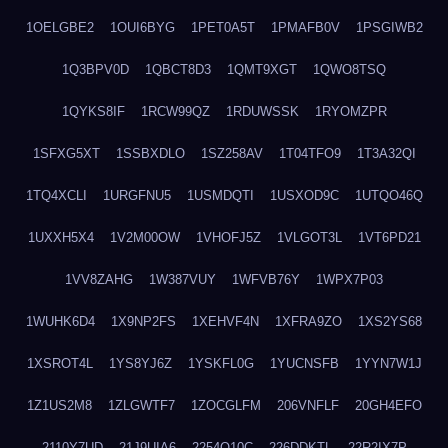
1OELGBE2
1OUI6BYG
1PET0A5T
1PMAFB0V
1PSGIWB2
1Q3BPV0D
1QBCT8D3
1QMT9XGT
1QWO8TSQ
1QYKS8IF
1RCW99QZ
1RDUWSSK
1RYOMZPR
1SFXG5XT
1SSBXDLO
1SZ258AV
1T04TFO9
1T3A32QI
1TQ4XCLI
1URGFNU5
1USMDQTI
1USXOD9C
1UTQO46Q
1UXXH5X4
1V2M00OW
1VHOFJ5Z
1VLGOT3L
1VT6PD21
1VV8ZAHG
1W387VUY
1WFVB76Y
1WPX7P03
1WUHK6D4
1X9NP2FS
1XEHVF4N
1XFRA9ZO
1XS2YS68
1XSROT4L
1YS8YJ6Z
1YSKFL0G
1YUCNSFB
1YYN7W1J
1Z1US2M8
1ZLGWTF7
1ZOCGLFM
206VNFLF
20GH4EFO
2110Y7UD
21J9UIA6
2254Q10C
226DDKTL
22R2IX7P