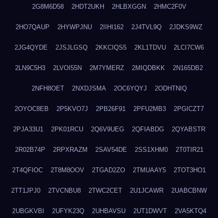
2G8M6D58
2HDT2UKH
2HLBXGGN
2HMC2F0V
2HO7QAUP
2HYWPJNU
2IIHI162
2J4TVL9Q
2JDKS9WZ
2JG4QYDE
2JSJLGSQ
2KKCIQS5
2KL1TDVU
2LCI7CW6
2LN9C5H3
2LVOI55N
2M7YMERZ
2MIQDBKK
2N165DB2
2NFH8OET
2NXDJSMA
2OC6YQYJ
2ODHTNIQ
2OYOC8EB
2P5KVO7J
2PB26F91
2PFU2MB3
2PGICZT7
2PJA33U1
2PK01RCU
2Q6V9UEG
2QFIABDG
2QYABSTR
2R02B74P
2RPXRAZM
2SAV54DE
2SS1XHM0
2T0TIR21
2T4QFIOC
2T8M8OOV
2TGAD2ZO
2TMUAAY5
2TOT3HO1
2TT1JPJ0
2TVCNBU8
2TWC2CET
2U1JCAWR
2UABCBNW
2UBGKVBI
2UFYK23Q
2UHBAVSU
2UT1DWVT
2VA5KTQ4