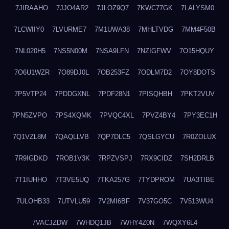
7JIRAAHO
7JJO4AR2
7JLOZ9Q7
7KWC77GK
7LALYSM0
7LCWIIY0
7LVURME7
7M1UWA38
7MHLTVDG
7MM4F50B
7NL020H5
7NS5N00M
7NSA9LFN
7NZIGFWV
7O15HQUY
7O6U1WZR
7O89DJ0L
7OB253FZ
7ODLM7D2
7OY8DOTS
7P5VTP24
7PDDGXNL
7PDF28N1
7PISQHBH
7PKT2VUV
7PN5ZVPO
7PS4XQMK
7PVQC4XL
7PVZ4BY4
7PY3EC1H
7Q1VZL8M
7QAQLLVB
7QP7DLC5
7QSLGYCU
7R0ZOLUX
7R9IGDKD
7ROB1V3K
7RPZVSPJ
7RX9CIDZ
7SH2DRLB
7T1IUHHO
7T3VE5UQ
7TKA257G
7TYDPROM
7UA3TIBE
7ULOHB33
7UTVLU59
7V2MI6BF
7V37GO5C
7V513WU4
7VACJZDW
7WHDQ1JB
7WHY4Z0N
7WQXY6L4