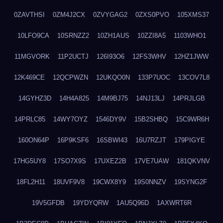
0ZAVTHSI
0ZM4J2CX
0ZVYGAG2
0ZXS0PVO
105XMS37
10LFO9CA
10SRNZZ2
10ZH1AUS
10ZZI8A5
1103WHO1
11MGVORK
11P2UCTJ
126I93O6
12FS3WHV
12HZ1JWW
12K469CE
12QCPWZN
12UKQO0N
133P7UOC
13COV7L8
14GYHZ3D
14H4A825
14M9BJ75
14NJ13LJ
14PRJLGB
14PRLC85
14WY7OYZ
1546DY9V
15B2SHBQ
15C9WR6H
160ON64P
16P9KSF6
16SBWI43
16U7RZJT
179PIGYE
17HG5UY8
17SO7X9S
17UXEZ2B
17VE7UAW
181QKVNV
18FL2H11
18UVF9V8
19CWX8Y9
19S0NNZV
19SYNG2F
19V5GFDB
19YDYQRW
1AU5Q96D
1AXWRT6R