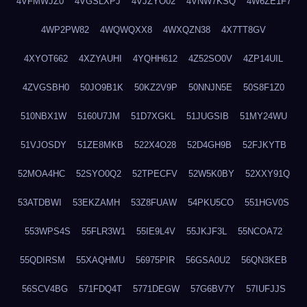
4VFMWJZ0
4VGSLXPJ
4VJZYO02
4VNW7KSQ
4W6ZE1F7
4WP2PW82
4WQWQXX8
4WXQZN38
4X7TT8GV
4XYOT662
4XZYAUHI
4YQHH612
4Z52SO0V
4ZP14UIL
4ZVGSBH0
50JO9B1K
50KZ2V9P
50NNJN5E
50S8F1Z0
510NBX1W
5160U7JM
51D7XGKL
51JUGSIB
51MY24WU
51VJOSDY
51ZE8MKB
522X4O28
52D4GH9B
52FJKYTB
52MOA4HC
52SYO0Q2
52TPECFV
52W5K0BY
52XXY91Q
53ATDBWI
53EKZAMH
53Z8FUAW
54PKU5CO
551HGV0S
553WPS4S
55FLR3W1
55IE9L4V
55JKJF3L
55NCOA72
55QDIRSM
55XAQHMU
56975PIR
56GSA0U2
56QN3KEB
56SCV4BG
571FDQ4T
5771DEGW
57G6BV7Y
57IUFJJS