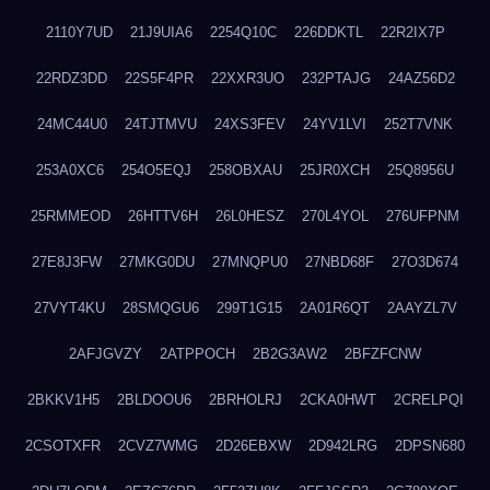
2110Y7UD
21J9UIA6
2254Q10C
226DDKTL
22R2IX7P
22RDZ3DD
22S5F4PR
22XXR3UO
232PTAJG
24AZ56D2
24MC44U0
24TJTMVU
24XS3FEV
24YV1LVI
252T7VNK
253A0XC6
254O5EQJ
258OBXAU
25JR0XCH
25Q8956U
25RMMEOD
26HTTV6H
26L0HESZ
270L4YOL
276UFPNM
27E8J3FW
27MKG0DU
27MNQPU0
27NBD68F
27O3D674
27VYT4KU
28SMQGU6
299T1G15
2A01R6QT
2AAYZL7V
2AFJGVZY
2ATPPOCH
2B2G3AW2
2BFZFCNW
2BKKV1H5
2BLDOOU6
2BRHOLRJ
2CKA0HWT
2CRELPQI
2CSOTXFR
2CVZ7WMG
2D26EBXW
2D942LRG
2DPSN680