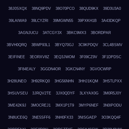
38J0SXQX
38NQ9PDV
38O70PCO
38QUD9KX
39D3U3A0
39LAIWA9
39LCYZRI
39MGWN55
39PXKH1B
3A43DKQP
3AGNJUCU
3ATCGY3X
3BKC9MX3
3BORDPAR
3BVH0QRQ
3BWP93L1
3BYQ70GJ
3C9KPDQV
3CL4BSMV
3EIFINEE
3EORXV8Z
3EQ3JWOM
3F09CZ9V
3F1DPDSC
3F84EALY
3GGDN4OR
3GKCN4NY
3GVOCWRP
3H28UNEO
3H92RKQ0
3HG56NHN
3HHJ1KQM
3HSTLPXX
3HSUVSEU
3JRQV2TE
3JX0QDYF
3LXYAX0G
3M0R5J0Y
3ME42K9J
3MOCREJ1
3MX1P1T9
3MYP6NEF
3N0IPODU
3N8UCE6Q
3NE5SFF6
3NH0FX33
3NISGAEP
3O3KQQ4F