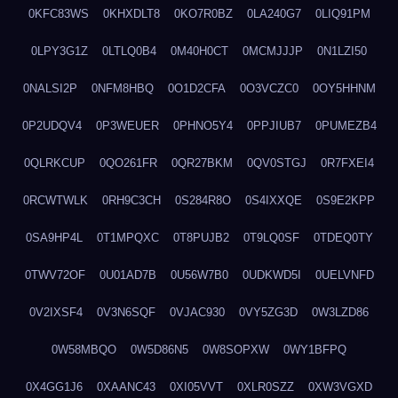
0KFC83WS
0KHXDLT8
0KO7R0BZ
0LA240G7
0LIQ91PM
0LPY3G1Z
0LTLQ0B4
0M40H0CT
0MCMJJJP
0N1LZI50
0NALSI2P
0NFM8HBQ
0O1D2CFA
0O3VCZC0
0OY5HHNM
0P2UDQV4
0P3WEUER
0PHNO5Y4
0PPJIUB7
0PUMEZB4
0QLRKCUP
0QO261FR
0QR27BKM
0QV0STGJ
0R7FXEI4
0RCWTWLK
0RH9C3CH
0S284R8O
0S4IXXQE
0S9E2KPP
0SA9HP4L
0T1MPQXC
0T8PUJB2
0T9LQ0SF
0TDEQ0TY
0TWV72OF
0U01AD7B
0U56W7B0
0UDKWD5I
0UELVNFD
0V2IXSF4
0V3N6SQF
0VJAC930
0VY5ZG3D
0W3LZD86
0W58MBQO
0W5D86N5
0W8SOPXW
0WY1BFPQ
0X4GG1J6
0XAANC43
0XI05VVT
0XLR0SZZ
0XW3VGXD