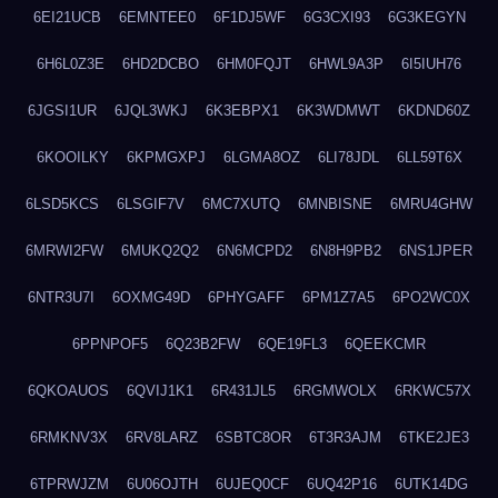
6EI21UCB
6EMNTEE0
6F1DJ5WF
6G3CXI93
6G3KEGYN
6H6L0Z3E
6HD2DCBO
6HM0FQJT
6HWL9A3P
6I5IUH76
6JGSI1UR
6JQL3WKJ
6K3EBPX1
6K3WDMWT
6KDND60Z
6KOOILKY
6KPMGXPJ
6LGMA8OZ
6LI78JDL
6LL59T6X
6LSD5KCS
6LSGIF7V
6MC7XUTQ
6MNBISNE
6MRU4GHW
6MRWI2FW
6MUKQ2Q2
6N6MCPD2
6N8H9PB2
6NS1JPER
6NTR3U7I
6OXMG49D
6PHYGAFF
6PM1Z7A5
6PO2WC0X
6PPNPOF5
6Q23B2FW
6QE19FL3
6QEEKCMR
6QKOAUOS
6QVIJ1K1
6R431JL5
6RGMWOLX
6RKWC57X
6RMKNV3X
6RV8LARZ
6SBTC8OR
6T3R3AJM
6TKE2JE3
6TPRWJZM
6U06OJTH
6UJEQ0CF
6UQ42P16
6UTK14DG