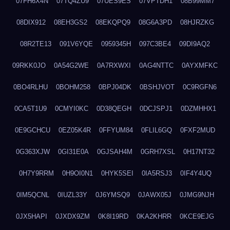
07FH6X4N
07TQ4ZU9
07UES9ES
07VPTDH1
08B99MM7
08DIX912
08EH3GS2
08EKQPQ9
08G6A3PD
08HJRZKG
08R2TE13
091V6YQE
0959345H
097C3BE4
09DI9AQ2
09RKK0JO
0A54G2WE
0A7RXWXI
0AG4NTTC
0AYXMFKC
0BO4RLHU
0BOHM258
0BPJ04DK
0BSHJVOT
0C9RGFN6
0CA5T1U9
0CMYI0KC
0D38QEGH
0DCJSPJ1
0DZMHHX1
0E9GCHCU
0EZ05K4R
0FFYUM84
0FLIL6GQ
0FXF2MUD
0G363XJW
0GI31E0A
0GJSAH4M
0GRH7XSL
0H17NT32
0H7Y9RRM
0H9OI0N1
0HYK5SEI
0IA5RSJ3
0IF4Y4UQ
0IM5QCNL
0IUZL33Y
0J6YMSQ9
0JAWX05J
0JMG9NJH
0JX5HAPI
0JXDX9ZM
0K8I19RD
0KA2KHRR
0KCE9EJG