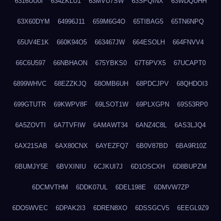
6316UU0I
634ZKLU1
63MVU7SW
63SPQINX
63WDQUHH
63X60DYM
64996J11
659M6G4O
65TIBAG5
65TN6NPQ
65UV4E1K
660K94O5
663467JW
664ESOLH
664FNVV4
66C6U597
66NBHAON
675YBKS0
67T6PVX5
67UCAPT0
6899WHVC
68EZZKJQ
68OMB6UH
68PDCJPV
68QHDOI3
699GTUTR
69KWPV8F
69LSOT1W
69PLXGPN
69S53RP0
6A5ZOVTI
6A7TVFIW
6AMAWT34
6ANZ4C8L
6AS3LJQ4
6AX21SAB
6AX80CNX
6AYEZFQ7
6B0V87BD
6BA9R10Z
6BUMJY5E
6BVXINIU
6CJKUI7J
6D1OSCXH
6D8BUPZM
6DCMVTHM
6DDK07UL
6DEL198E
6DMVW7ZP
6DO5WVEC
6DPAK2I3
6DREN8XO
6DSSGCV5
6EEGL9Z9