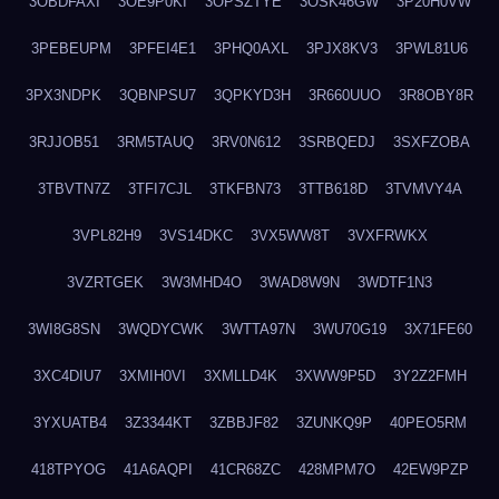
3OBDFAXI
3OE9P0KI
3OPSZTYE
3OSK46GW
3P20H0VW
3PEBEUPM
3PFEI4E1
3PHQ0AXL
3PJX8KV3
3PWL81U6
3PX3NDPK
3QBNPSU7
3QPKYD3H
3R660UUO
3R8OBY8R
3RJJOB51
3RM5TAUQ
3RV0N612
3SRBQEDJ
3SXFZOBA
3TBVTN7Z
3TFI7CJL
3TKFBN73
3TTB618D
3TVMVY4A
3VPL82H9
3VS14DKC
3VX5WW8T
3VXFRWKX
3VZRTGEK
3W3MHD4O
3WAD8W9N
3WDTF1N3
3WI8G8SN
3WQDYCWK
3WTTA97N
3WU70G19
3X71FE60
3XC4DIU7
3XMIH0VI
3XMLLD4K
3XWW9P5D
3Y2Z2FMH
3YXUATB4
3Z3344KT
3ZBBJF82
3ZUNKQ9P
40PEO5RM
418TPYOG
41A6AQPI
41CR68ZC
428MPM7O
42EW9PZP