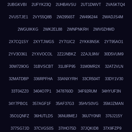
2UBGKVBI
2UFYK23Q
2UHBAVSU
2UT1DWVT
2VA5KTQ4
2VUSTJE1
2VY55Q8B
2W29565T
2W496244
2WADJS4M
2WGUIKKG
2WK2EL88
2WNPNKRH
2WV0ZHMD
2X7CQ1SY
2XYTJWGS
2Y7I1IC2
2YKK8NSK
2YT95AO1
2YV3O361
2YXVOCOL
2Z2JNBKZ
2ZAJL9NV
30D5VUM9
30W729OG
31BVSCBT
31L8FP95
31M0MR2X
32AT2VLN
32MATDBP
336RPFHA
33ANXYRH
33CR504T
33DY1V30
33T04ZZ0
3404O7P1
3478760D
34F92RUM
34HYUF3N
34Y7PBO1
357AGF1F
35AF37G3
35HVS0VG
35MJZMAN
35O1QNFZ
36HUTLDS
36NU8MEJ
36U7Y0NR
376J215Y
377SG7JD
37CVGS0S
37IHO75D
37JQKID8
37X9FZP9