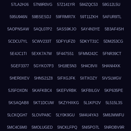
57LA2HJ6
57N9R0VG
57Z141YR
584ZQC53
58G12L5U
595U946N
59BSESDJ
59FRMR7X
59T11ZKH
5AFUR9TL
5AOPNSAW
5AQL07P2
5ASS9KJO
5AY4N3YE
5B3AF4SH
5CDCU7YL
5CWV233T
5DFYUFZ0
5DKYT31C
5DM253CG
5E4JC1TI
5EXK7A7W
5F447S51
5FMM242C
5FNR39CT
5GEF3377
5GYKO7P3
5H18E5N3
5H4C8VII
5HANI4XK
5HER0XEV
5HNS21Z8
5IFXGJFK
5IITXOZY
5IVSLWGV
5J5FOXDN
5KAFKBC4
5KEFVRBK
5KFBILGV
5KP635PE
5KSAQAB8
5KT1DCUW
5KZYHXKG
5L1KPI2V
5L515L3S
5LCKQGH7
5LOVPA8C
5LY0K9GU
5M4U4YA3
5M8JMWFU
5MC4C6M0
5MOLUGED
5NCKLFPQ
5NI5PO7L
5NROBV9R