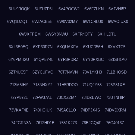
6UU9ROQK
6UZUZF6L
6V4POCW2
6V6FZLKN
6VJVHI57
6VQ1DZQ1
6VZACB5E
6W0V02MY
6W1CRLU0
6WAOIUX0
6WJXFPEM
6WSY8NWU
6XFR4OTY
6XIHLDTU
6XL3E0EQ
6XP30R7N
6XQUAXFV
6XUCD56H
6XVXTC5I
6Y6PMH2U
6YQP5Y4L
6YR8PDRZ
6YY0PXBC
6ZISH1A0
6ZT4UC5F
6ZYCUFVQ
70T7NVVN
70V1YKH3
711BHOSD
713M5IHY
718NNXY2
71H5RDOO
71UQJY58
725P81XE
727P972L
72FW37AL
73CXZZM4
73IDZEWO
73UTNHIP
73VKAF4E
740HGIUK
745ACL1O
74DPJX4S
74DVDXRM
74FGRN3A
7612HD1B
7651K273
76BJGQ4F
76G4013Z