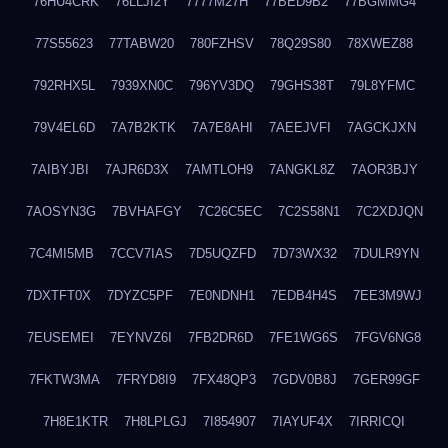
76HU4CRK
76LLJI2Y
7777M27H
77BED9B2
77BGMMG4
77S55623
77TABW20
780FZHSV
78Q29S80
78XWEZ88
792RHX5L
7939XN0C
796YV3DQ
79GHS38T
79L8YFMC
79V4EL6D
7A7B2KTK
7A7E8AHI
7AEEJVFI
7AGCKJXN
7AIBYJBI
7AJR6D3X
7AMTLOH9
7ANGKL8Z
7AOR3BJY
7AOSYN3G
7BVHAFGY
7C26C5EC
7C2S58N1
7C2XDJQN
7C4MI5MB
7CCV7IAS
7D5UQZFD
7D73WX32
7DULR9YN
7DXTFT0X
7DYZC5PF
7E0NDNH1
7EDB4H4S
7EE3M9WJ
7EUSEMEI
7EYNVZ6I
7FB2DR6D
7FE1WG6S
7FGV6NG8
7FKTW3MA
7FRYD8I9
7FX48QP3
7GDV0B8J
7GER99GF
7H8E1KTR
7H8LPLGJ
7I854907
7IAYUF4X
7IRRICQI