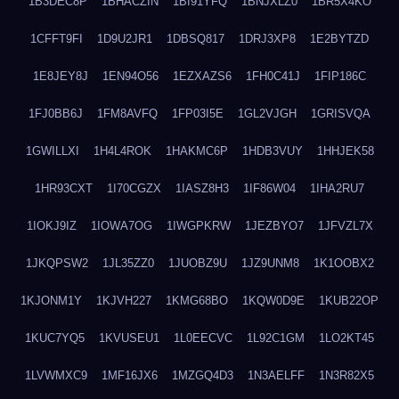
1B3DEC8P
1BHACZIN
1BI91YFQ
1BNJXLZ0
1BR5X4KO
1CFFT9FI
1D9U2JR1
1DBSQ817
1DRJ3XP8
1E2BYTZD
1E8JEY8J
1EN94O56
1EZXAZS6
1FH0C41J
1FIP186C
1FJ0BB6J
1FM8AVFQ
1FP03I5E
1GL2VJGH
1GRISVQA
1GWILLXI
1H4L4ROK
1HAKMC6P
1HDB3VUY
1HHJEK58
1HR93CXT
1I70CGZX
1IASZ8H3
1IF86W04
1IHA2RU7
1IOKJ9IZ
1IOWA7OG
1IWGPKRW
1JEZBYO7
1JFVZL7X
1JKQPSW2
1JL35ZZ0
1JUOBZ9U
1JZ9UNM8
1K1OOBX2
1KJONM1Y
1KJVH227
1KMG68BO
1KQW0D9E
1KUB22OP
1KUC7YQ5
1KVUSEU1
1L0EECVC
1L92C1GM
1LO2KT45
1LVWMXC9
1MF16JX6
1MZGQ4D3
1N3AELFF
1N3R82X5