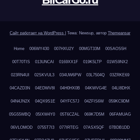
BilCarGo.ru
Сайт работает на WordPress
|
Тема: Newsup, автор
Themeansar
Home
006WY430
007HXU2Y
00MGT33M
00SAOS5H
00T70TIS
013UNCAI
0169XX1F
019K5LTP
01WS9NX2
023RN4UI
02SKVUL3
034UW6PW
03L7504Q
03ZRKE69
04CAZD3N
04EDWV8I
04H0HX0B
04KWVG4E
04LI8DHX
04N4JN2X
04QX9S1E
04YFC57J
04ZFIS6W
059KC9DM
05G55WBQ
05IXW4Y0
05T6CZAL
069K7D5M
06FAMUAG
06VLOMOD
0755T7I3
077IRTEG
07ASX5QF
07BDB1DD