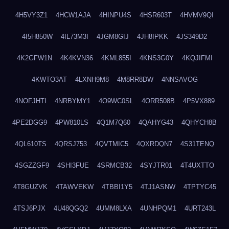
4H5VY3Z1
4HCW1AJA
4HINPU4S
4HSR603T
4HVMV9QI
4I5H850W
4IL73M3I
4JGM8GIJ
4JH8IPKK
4JS349D2
4K2GFW1N
4K4KVN36
4KML855I
4KNS3G0Y
4KQJIFMI
4KWTO3AT
4LXNH9M8
4M8RR8DW
4NNSAVOG
4NOFJHTI
4NRBYMY1
4O9WC0SL
4ORR508B
4P5VX889
4PE2DGG9
4PW810LS
4Q1M7Q60
4QAHYG43
4QHYCH8B
4QL610TS
4QRSJ753
4QVTMIC5
4QXRDQN7
4S31TENQ
4SGZZGF9
4SHI3FUE
4SRMCB32
4SYJTR01
4T4UXTTO
4T8GUZVK
4TAWVEKW
4TBBI1Y5
4TJ1ASNW
4TPTYC45
4TSJ6PJX
4U48QGQ2
4UMM8LXA
4UNHPQM1
4URT243L