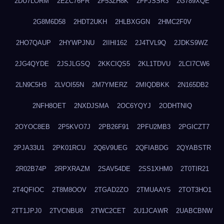
2DU7LORM
2EZC76PR
2F53ZH8K
2FFJSSR3
2G789XQE
2G8M6D58
2HDT2UKH
2HLBXGGN
2HMC2F0V
2HO7QAUP
2HYWPJNU
2IIHI162
2J4TVL9Q
2JDKS9WZ
2JG4QYDE
2JSJLGSQ
2KKCIQS5
2KL1TDVU
2LCI7CW6
2LN9C5H3
2LVOI55N
2M7YMERZ
2MIQDBKK
2N165DB2
2NFH8OET
2NXDJSMA
2OC6YQYJ
2ODHTNIQ
2OYOC8EB
2P5KVO7J
2PB26F91
2PFU2MB3
2PGICZT7
2PJA33U1
2PK01RCU
2Q6V9UEG
2QFIABDG
2QYABSTR
2R02B74P
2RPXRAZM
2SAV54DE
2SS1XHM0
2T0TIR21
2T4QFIOC
2T8M8OOV
2TGAD2ZO
2TMUAAY5
2TOT3HO1
2TT1JPJ0
2TVCNBU8
2TWC2CET
2U1JCAWR
2UABCBNW