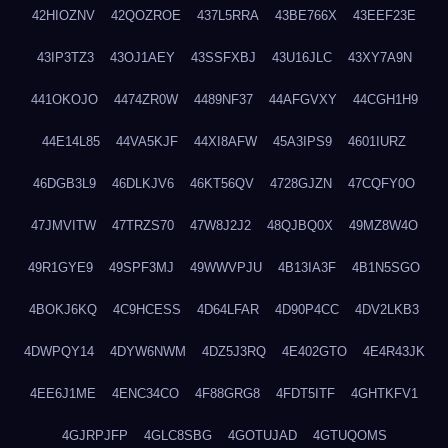
42HIOZNV
42QOZROE
437L5RRA
43BE766X
43EEF23E
43IP3TZ3
43OJ1AEY
43SSFXBJ
43U16JLC
43XY7A9N
441OKOJO
4474ZR0W
4489NF37
44AFGVXY
44CGH1H9
44E14L85
44VA5KJF
44XI8AFW
45A3IPS9
4601IURZ
46DGB3L9
46DLKJV6
46KT56QV
4728GJZN
47CQFY0O
47JMVITW
47TRZS70
47W8J2J2
48QJBQ0X
49MZ8W4O
49R1GYE9
49SPF3MJ
49WWVPJU
4B13IA3F
4B1N5SGO
4BOKJ6KQ
4C9HCESS
4D64LFAR
4D90P4CC
4DV2LKB3
4DWPQY14
4DYW6NWM
4DZ5J3RQ
4E402GTO
4E4R43JK
4EE6J1ME
4ENC34CO
4F88GRG8
4FDT5ITF
4GHTKFV1
4GJRPJFP
4GLC8SBG
4GOTUJAD
4GTUQOMS