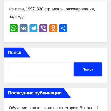
Фэнтези, 1997, 320 стр. мечты, разочарования,
надежды
W
V
T
Vi
O
О
h
K
el
b
d
тп
at
e
er
n
р
s
gr
o
а
Поиск
A
a
kl
в
p
m
a
и
Поиск
p
ss
ть
ni
ki
Последние публикации
Обучение в автошколе на категорию В: полный