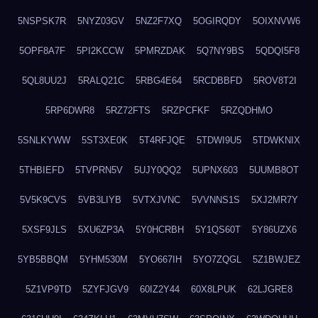
5NSPSK7R
5NYZ03GV
5NZ2F7XQ
5OGIRQDY
5OIXNVW6
5OPF8A7F
5PI2KCCW
5PMRZDAK
5Q7NY9BS
5QDQI5F8
5QL8UU2J
5RALQ21C
5RBG4E64
5RCDBBFD
5ROV8T2I
5RP6DWR8
5RZ72FTS
5RZPCFKF
5RZQDHMO
5SNLKYWW
5ST3XE0K
5T4RFJQE
5TDWI9U5
5TDWKNIX
5THBIEFD
5TVPRN5V
5UJY0QQ2
5UPNX603
5UUMB8OT
5V5K9CVS
5VB3LIYB
5VTXJVNC
5VVNNS1S
5XJ2MR7Y
5XSF9JLS
5XU6ZP3A
5Y0HCRBH
5Y1QS60T
5Y86UZX6
5YB5BBQM
5YHM530M
5YO667IH
5YO7ZQGL
5Z1BWJEZ
5Z1VP9TD
5ZYFJGV9
60IZ2Y44
60X8LPUK
62LJGRE8