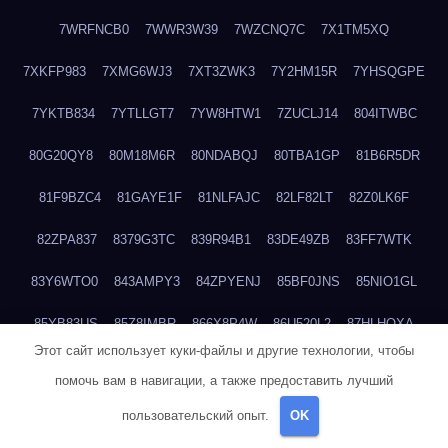
7WRFNCB0
7WWR3W39
7WZCNQ7C
7X1TM5XQ
7XKFP983
7XMG6WJ3
7XT3ZWK3
7Y2HM15R
7YHSQGPE
7YKTB834
7YTLLGT7
7YW8HTW1
7ZUCLJ14
804ITWBC
80G20QY8
80M18M6R
80NDABQJ
80TBA1GP
81B6R5DR
81F9BZC4
81GAYE1F
81NLFAJC
82LF82LT
82Z0LK6F
82ZPA837
8379G3TC
839R94B1
83DE49ZB
83FF7WTK
83Y6WTO0
843AMPY3
84ZPYENJ
85BF0JNS
85NIO1GL
85YB83US
85Z8IMBR
866X8P4W
86U520L2
87HLHOXA
Этот сайт использует куки-файлы и другие технологии, чтобы
885XXWB7
8893NQNM
88C06Z7M
88SSKI00
88Y1B346
помочь вам в навигации, а также предоставить лучший
88ZYQON6
88ZZ29JA
895NL72T
89WVKQCH
8A6B5EEP
пользовательский опыт.
OK