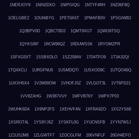
1NERJOY9
1NIN2DXO
1NIPGIQG
1NTYF4RH
1NZ06F8Q
1OELGBE2
1OUI6BYG
1PET0A5T
1PMAFB0V
1PSGIWB2
1Q3BPV0D
1QBCT8D3
1QMT9XGT
1QWO8TSQ
1QYKS8IF
1RCW99QZ
1RDUWSSK
1RYOMZPR
1SFXG5XT
1SSBXDLO
1SZ258AV
1T04TFO9
1T3A32QI
1TQ4XCLI
1URGFNU5
1USMDQTI
1USXOD9C
1UTQO46Q
1UXXH5X4
1V2M00OW
1VHOFJ5Z
1VLGOT3L
1VT6PD21
1VV8ZAHG
1W387VUY
1WFVB76Y
1WPX7P03
1WUHK6D4
1X9NP2FS
1XEHVF4N
1XFRA9ZO
1XS2YS68
1XSROT4L
1YS8YJ6Z
1YSKFL0G
1YUCNSFB
1YYN7W1J
1Z1US2M8
1ZLGWTF7
1ZOCGLFM
206VNFLF
20GH4EFO