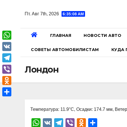
Перейти
к
Пт. Авг 7th, 2026
6:35:09 AM
содержанию
ГЛАВНАЯ
НОВОСТИ АВТО
W
СОВЕТЫ АВТОМОБИЛИСТАМ
КУДА 
h
V
a
K
T
Лондон
t
e
V
s
l
i
A
O
e
b
p
d
О
g
e
p
n
Температура: 11.9°C, Осадки: 174.7 мм, Ветер
т
r
r
o
п
W
V
T
Vi
O
О
a
k