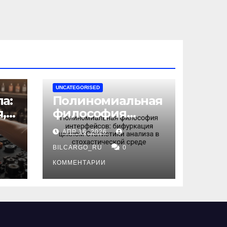
UNCATEGORISED
а:
Полиномиальная
,
философия
интерфейсов:
АПР 16, 2026
бифуркация
циклом
BILCARGO_RU
0
ов
Статистики
КОММЕНТАРИИ
анализа в
стохастической
среде