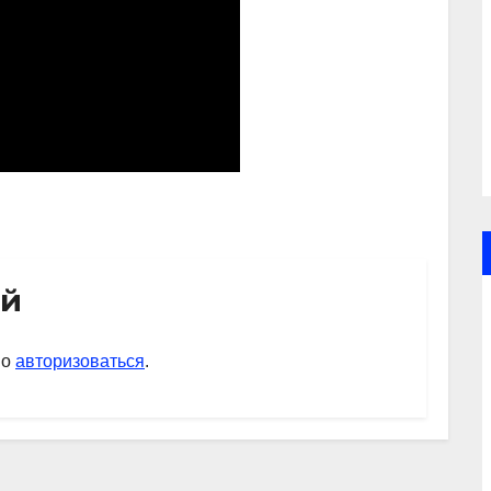
ий
мо
авторизоваться
.