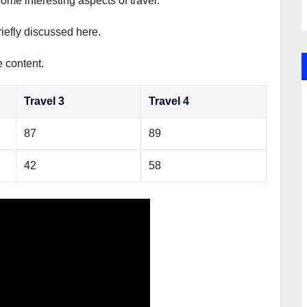
some interesting aspects of travel.
riefly discussed here.
e content.
Travel 3
Travel 4
87
89
42
58