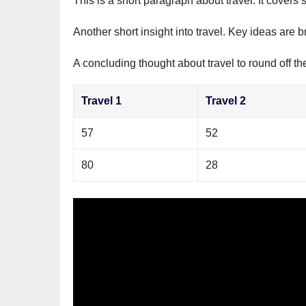
This is a short paragraph about travel. It covers 
р
m
l
а
Another short insight into travel. Key ideas are b
a
в
s
A concluding thought about travel to round off th
и
s
т
Travel 1
Travel 2
n
ь
i
57
52
k
80
28
i