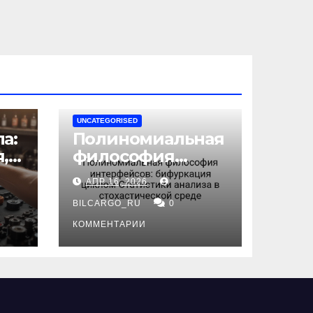
UNCATEGORISED
а:
Полиномиальная
,
философия
интерфейсов:
АПР 16, 2026
бифуркация
циклом
BILCARGO_RU
0
ов
Статистики
КОММЕНТАРИИ
анализа в
стохастической
среде