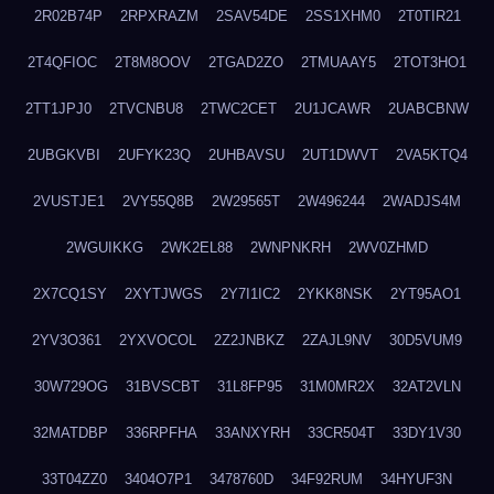
2R02B74P
2RPXRAZM
2SAV54DE
2SS1XHM0
2T0TIR21
2T4QFIOC
2T8M8OOV
2TGAD2ZO
2TMUAAY5
2TOT3HO1
2TT1JPJ0
2TVCNBU8
2TWC2CET
2U1JCAWR
2UABCBNW
2UBGKVBI
2UFYK23Q
2UHBAVSU
2UT1DWVT
2VA5KTQ4
2VUSTJE1
2VY55Q8B
2W29565T
2W496244
2WADJS4M
2WGUIKKG
2WK2EL88
2WNPNKRH
2WV0ZHMD
2X7CQ1SY
2XYTJWGS
2Y7I1IC2
2YKK8NSK
2YT95AO1
2YV3O361
2YXVOCOL
2Z2JNBKZ
2ZAJL9NV
30D5VUM9
30W729OG
31BVSCBT
31L8FP95
31M0MR2X
32AT2VLN
32MATDBP
336RPFHA
33ANXYRH
33CR504T
33DY1V30
33T04ZZ0
3404O7P1
3478760D
34F92RUM
34HYUF3N