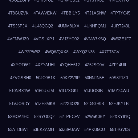
4SGZZGF9
4SHI3FUE
4SRMCB32
4SYJTR01
4T4UXTTO
4T8GUZVK
4TAWVEKW
4TBBI1Y5
4TJ1ASNW
4TPTYC45
4TSJ6PJX
4U48QGQ2
4UMM8LXA
4UNHPQM1
4URT243L
4VFMWJZ0
4VGSLXPJ
4VJZYO02
4VNW7KSQ
4W6ZE1F7
4WP2PW82
4WQWQXX8
4WXQZN38
4X7TT8GV
4XYOT662
4XZYAUHI
4YQHH612
4Z52SO0V
4ZP14UIL
4ZVGSBH0
50JO9B1K
50KZ2V9P
50NNJN5E
50S8F1Z0
510NBX1W
5160U7JM
51D7XGKL
51JUGSIB
51MY24WU
51VJOSDY
51ZE8MKB
522X4O28
52D4GH9B
52FJKYTB
52MOA4HC
52SYO0Q2
52TPECFV
52W5K0BY
52XXY91Q
53ATDBWI
53EKZAMH
53Z8FUAW
54PKU5CO
551HGV0S