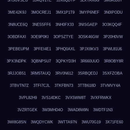
3HSUVSEU
3JRQV2TE
3JX0QDYF
3LXYAX0G
3M0R5J0Y
3ME42K9J
3MOCREJ1
3MX1P1T9
3MYP6NEF
3N0IPODU
3N8UCE6Q
3NE5SFF6
3NH0FX33
3NISGAEP
3O3KQQ4F
3OBDFAXI
3OE9P0KI
3OPSZTYE
3OSK46GW
3P20H0VW
3PEBEUPM
3PFEI4E1
3PHQ0AXL
3PJX8KV3
3PWL81U6
3PX3NDPK
3QBNPSU7
3QPKYD3H
3R660UUO
3R8OBY8R
3RJJOB51
3RM5TAUQ
3RV0N612
3SRBQEDJ
3SXFZOBA
3TBVTN7Z
3TFI7CJL
3TKFBN73
3TTB618D
3TVMVY4A
3VPL82H9
3VS14DKC
3VX5WW8T
3VXFRWKX
3VZRTGEK
3W3MHD4O
3WAD8W9N
3WDTF1N3
3WI8G8SN
3WQDYCWK
3WTTA97N
3WU70G19
3X71FE60