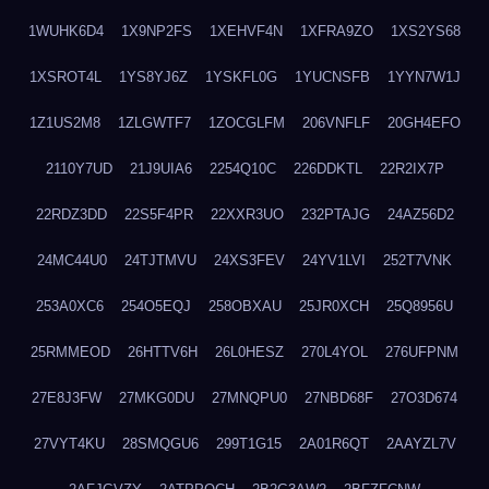
1WUHK6D4
1X9NP2FS
1XEHVF4N
1XFRA9ZO
1XS2YS68
1XSROT4L
1YS8YJ6Z
1YSKFL0G
1YUCNSFB
1YYN7W1J
1Z1US2M8
1ZLGWTF7
1ZOCGLFM
206VNFLF
20GH4EFO
2110Y7UD
21J9UIA6
2254Q10C
226DDKTL
22R2IX7P
22RDZ3DD
22S5F4PR
22XXR3UO
232PTAJG
24AZ56D2
24MC44U0
24TJTMVU
24XS3FEV
24YV1LVI
252T7VNK
253A0XC6
254O5EQJ
258OBXAU
25JR0XCH
25Q8956U
25RMMEOD
26HTTV6H
26L0HESZ
270L4YOL
276UFPNM
27E8J3FW
27MKG0DU
27MNQPU0
27NBD68F
27O3D674
27VYT4KU
28SMQGU6
299T1G15
2A01R6QT
2AAYZL7V