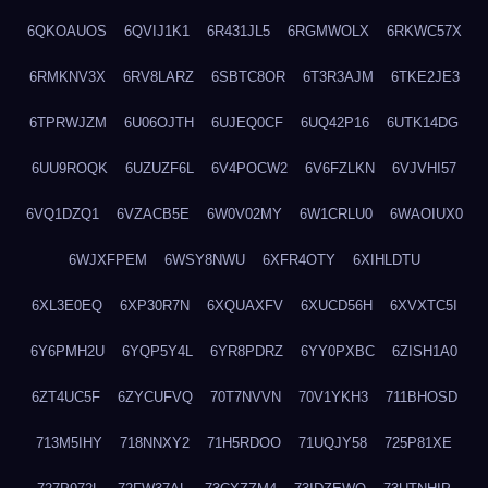
6QKOAUOS
6QVIJ1K1
6R431JL5
6RGMWOLX
6RKWC57X
6RMKNV3X
6RV8LARZ
6SBTC8OR
6T3R3AJM
6TKE2JE3
6TPRWJZM
6U06OJTH
6UJEQ0CF
6UQ42P16
6UTK14DG
6UU9ROQK
6UZUZF6L
6V4POCW2
6V6FZLKN
6VJVHI57
6VQ1DZQ1
6VZACB5E
6W0V02MY
6W1CRLU0
6WAOIUX0
6WJXFPEM
6WSY8NWU
6XFR4OTY
6XIHLDTU
6XL3E0EQ
6XP30R7N
6XQUAXFV
6XUCD56H
6XVXTC5I
6Y6PMH2U
6YQP5Y4L
6YR8PDRZ
6YY0PXBC
6ZISH1A0
6ZT4UC5F
6ZYCUFVQ
70T7NVVN
70V1YKH3
711BHOSD
713M5IHY
718NNXY2
71H5RDOO
71UQJY58
725P81XE