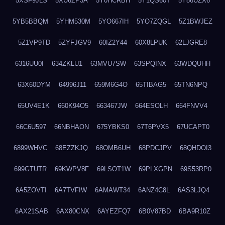
5XSF9JLS
5XU6ZP3A
5Y0HCRBH
5Y1QS60T
5Y86UZX6
5YB5BBQM
5YHM530M
5YO667IH
5YO7ZQGL
5Z1BWJEZ
5Z1VP9TD
5ZYFJGV9
60IZ2Y44
60X8LPUK
62LJGRE8
6316UU0I
634ZKLU1
63MVU7SW
63SPQINX
63WDQUHH
63X60DYM
64996J11
659M6G4O
65TIBAG5
65TN6NPQ
65UV4E1K
660K94O5
663467JW
664ESOLH
664FNVV4
66C6U597
66NBHAON
675YBKS0
67T6PVX5
67UCAPT0
6899WHVC
68EZZKJQ
68OMB6UH
68PDCJPV
68QHDOI3
699GTUTR
69KWPV8F
69LSOT1W
69PLXGPN
69S53RP0
6A5ZOVTI
6A7TVFIW
6AMAWT34
6ANZ4C8L
6AS3LJQ4
6AX21SAB
6AX80CNX
6AYEZFQ7
6B0V87BD
6BA9R10Z