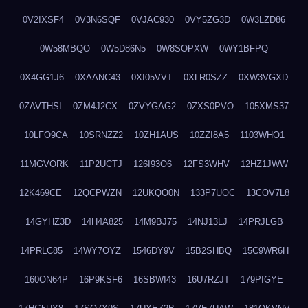
0V2IXSF4
0V3N6SQF
0VJAC930
0VY5ZG3D
0W3LZD86
0W58MBQO
0W5D86N5
0W8SOPXW
0WY1BFPQ
0X4GG1J6
0XAANC43
0XI05VVT
0XLR0SZZ
0XW3VGXD
0ZAVTHSI
0ZM4J2CX
0ZVYGAG2
0ZXS0PVO
105XMS37
10LFO9CA
10SRNZZ2
10ZH1AUS
10ZZI8A5
1103WHO1
11MGVORK
11P2UCTJ
126I93O6
12FS3WHV
12HZ1JWW
12K469CE
12QCPWZN
12UKQO0N
133P7UOC
13COV7L8
14GYHZ3D
14H4A825
14M9BJ75
14NJ13LJ
14PRJLGB
14PRLC85
14WY7OYZ
1546DY9V
15B2SHBQ
15C9WR6H
160ON64P
16P9KSF6
16SBWI43
16U7RZJT
179PIGYE