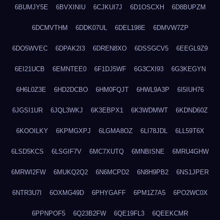
6BUMJY5E
6BVXINIU
6CJKUI7J
6D1OSCXH
6D8BUPZM
6DCMVTHM
6DDK07UL
6DEL198E
6DMVW7ZP
6DO5WVEC
6DPAK2I3
6DREN8XO
6DSSGCV5
6EEGL9Z9
6EI21UCB
6EMNTEE0
6F1DJ5WF
6G3CXI93
6G3KEGYN
6H6L0Z3E
6HD2DCBO
6HM0FQJT
6HWL9A3P
6I5IUH76
6JGSI1UR
6JQL3WKJ
6K3EBPX1
6K3WDMWT
6KDND60Z
6KOOILKY
6KPMGXPJ
6LGMA8OZ
6LI78JDL
6LL59T6X
6LSD5KCS
6LSGIF7V
6MC7XUTQ
6MNBISNE
6MRU4GHW
6MRWI2FW
6MUKQ2Q2
6N6MCPD2
6N8H9PB2
6NS1JPER
6NTR3U7I
6OXMG49D
6PHYGAFF
6PM1Z7A5
6PO2WC0X
6PPNPOF5
6Q23B2FW
6QE19FL3
6QEEKCMR