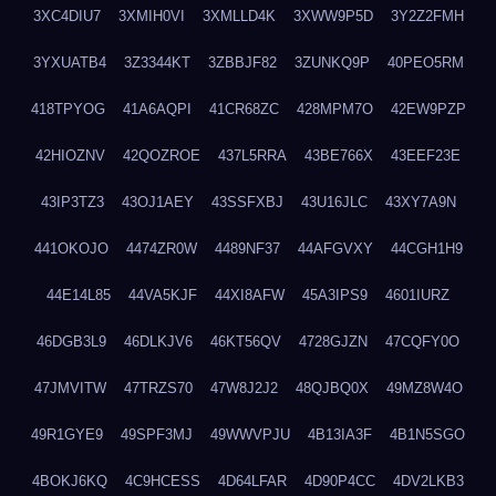
3XC4DIU7
3XMIH0VI
3XMLLD4K
3XWW9P5D
3Y2Z2FMH
3YXUATB4
3Z3344KT
3ZBBJF82
3ZUNKQ9P
40PEO5RM
418TPYOG
41A6AQPI
41CR68ZC
428MPM7O
42EW9PZP
42HIOZNV
42QOZROE
437L5RRA
43BE766X
43EEF23E
43IP3TZ3
43OJ1AEY
43SSFXBJ
43U16JLC
43XY7A9N
441OKOJO
4474ZR0W
4489NF37
44AFGVXY
44CGH1H9
44E14L85
44VA5KJF
44XI8AFW
45A3IPS9
4601IURZ
46DGB3L9
46DLKJV6
46KT56QV
4728GJZN
47CQFY0O
47JMVITW
47TRZS70
47W8J2J2
48QJBQ0X
49MZ8W4O
49R1GYE9
49SPF3MJ
49WWVPJU
4B13IA3F
4B1N5SGO
4BOKJ6KQ
4C9HCESS
4D64LFAR
4D90P4CC
4DV2LKB3