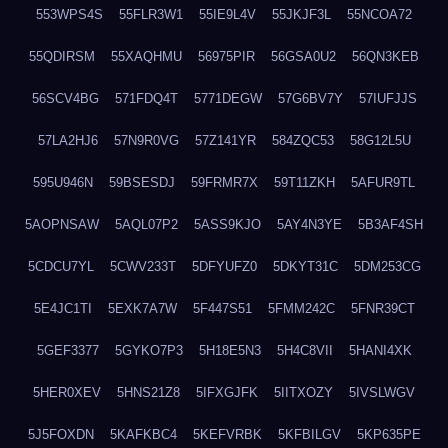
553WPS4S
55FLR3W1
55IE9L4V
55JKJF3L
55NCOA72
55QDIRSM
55XAQHMU
56975PIR
56GSA0U2
56QN3KEB
56SCV4BG
571FDQ4T
5771DEGW
57G6BV7Y
57IUFJJS
57LA2HJ6
57N9R0VG
57Z141YR
584ZQC53
58G12L5U
595U946N
59BSESDJ
59FRMR7X
59T11ZKH
5AFUR9TL
5AOPNSAW
5AQL07P2
5ASS9KJO
5AY4N3YE
5B3AF4SH
5CDCU7YL
5CWV233T
5DFYUFZ0
5DKYT31C
5DM253CG
5E4JC1TI
5EXK7A7W
5F447S51
5FMM242C
5FNR39CT
5GEF3377
5GYKO7P3
5H18E5N3
5H4C8VII
5HANI4XK
5HER0XEV
5HNS21Z8
5IFXGJFK
5IITXOZY
5IVSLWGV
5J5FOXDN
5KAFKBC4
5KEFVRBK
5KFBILGV
5KP635PE