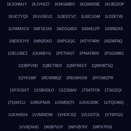
1KJONM1Y
1KJVH227
1KMG68BO
1KQW0D9E
1KUB22OP
1KUC7YQ5
1KVUSEU1
1L0EECVC
1L92C1GM
1LO2KT45
1LVWMXC9
1MF16JX6
1MZGQ4D3
1N3AELFF
1N3R82X5
1NERJOY9
1NIN2DXO
1NIPGIQG
1NTYF4RH
1NZ06F8Q
1OELGBE2
1OUI6BYG
1PET0A5T
1PMAFB0V
1PSGIWB2
1Q3BPV0D
1QBCT8D3
1QMT9XGT
1QWO8TSQ
1QYKS8IF
1RCW99QZ
1RDUWSSK
1RYOMZPR
1SFXG5XT
1SSBXDLO
1SZ258AV
1T04TFO9
1T3A32QI
1TQ4XCLI
1URGFNU5
1USMDQTI
1USXOD9C
1UTQO46Q
1UXXH5X4
1V2M00OW
1VHOFJ5Z
1VLGOT3L
1VT6PD21
1VV8ZAHG
1W387VUY
1WFVB76Y
1WPX7P03