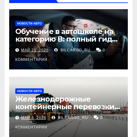
НОВОСТИ АВТО
Обучение в автошколе на
категорию В: полный гид
для будущих водителей
МАЙ 21, 2026
BILCARGO_RU
0
КОММЕНТАРИИ
НОВОСТИ АВТО
Железнодорожные
контейнерные перевозки
из Китая в Россию:
МАЙ 6, 2026
BILCARGO_RU
0
маршруты, сроки и
требования
КОММЕНТАРИИ