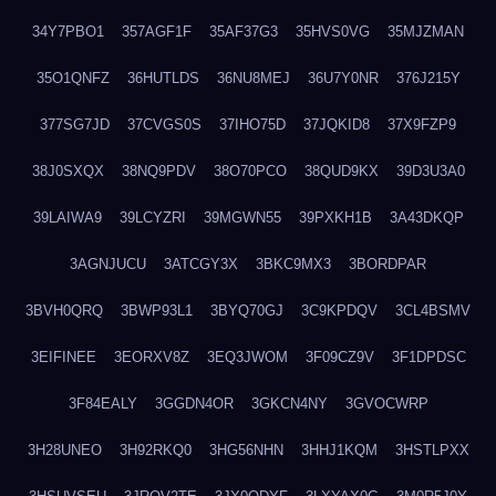
34Y7PBO1
357AGF1F
35AF37G3
35HVS0VG
35MJZMAN
35O1QNFZ
36HUTLDS
36NU8MEJ
36U7Y0NR
376J215Y
377SG7JD
37CVGS0S
37IHO75D
37JQKID8
37X9FZP9
38J0SXQX
38NQ9PDV
38O70PCO
38QUD9KX
39D3U3A0
39LAIWA9
39LCYZRI
39MGWN55
39PXKH1B
3A43DKQP
3AGNJUCU
3ATCGY3X
3BKC9MX3
3BORDPAR
3BVH0QRQ
3BWP93L1
3BYQ70GJ
3C9KPDQV
3CL4BSMV
3EIFINEE
3EORXV8Z
3EQ3JWOM
3F09CZ9V
3F1DPDSC
3F84EALY
3GGDN4OR
3GKCN4NY
3GVOCWRP
3H28UNEO
3H92RKQ0
3HG56NHN
3HHJ1KQM
3HSTLPXX