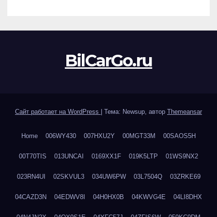
BilCarGo.ru
Сайт работает на WordPress
|
Тема: Newsup, автор
Themeansar
Home
006WY430
007HXU2Y
00MGT33M
00SAOS5H
00T70TIS
013UNCAI
0169XX1F
019K5LTP
01WS9NX2
023RN4UI
02SKVUL3
034UW6PW
03L7504Q
03ZRKE69
04CAZD3N
04EDWV8I
04H0HX0B
04KWVG4E
04LI8DHX