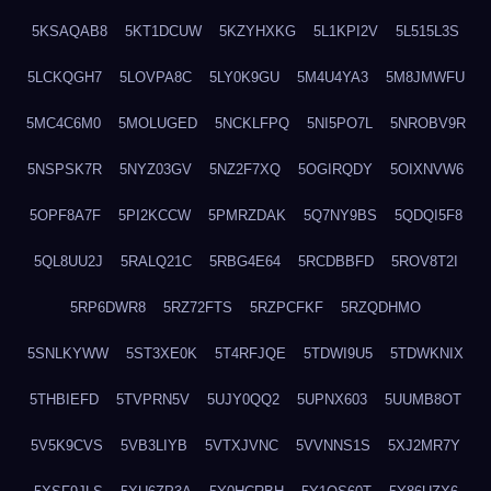
5KSAQAB8
5KT1DCUW
5KZYHXKG
5L1KPI2V
5L515L3S
5LCKQGH7
5LOVPA8C
5LY0K9GU
5M4U4YA3
5M8JMWFU
5MC4C6M0
5MOLUGED
5NCKLFPQ
5NI5PO7L
5NROBV9R
5NSPSK7R
5NYZ03GV
5NZ2F7XQ
5OGIRQDY
5OIXNVW6
5OPF8A7F
5PI2KCCW
5PMRZDAK
5Q7NY9BS
5QDQI5F8
5QL8UU2J
5RALQ21C
5RBG4E64
5RCDBBFD
5ROV8T2I
5RP6DWR8
5RZ72FTS
5RZPCFKF
5RZQDHMO
5SNLKYWW
5ST3XE0K
5T4RFJQE
5TDWI9U5
5TDWKNIX
5THBIEFD
5TVPRN5V
5UJY0QQ2
5UPNX603
5UUMB8OT
5V5K9CVS
5VB3LIYB
5VTXJVNC
5VVNNS1S
5XJ2MR7Y