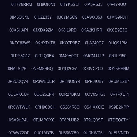
0H7Y9RRM
0H9OI0N1
0HYK5SEI
0IA5RSJ3
0IF4Y4UQ
0IM5QCNL
0IUZL33Y
0J6YMSQ9
0JAWX05J
0JMG9NJH
0JX5HAPI
0JXDX9ZM
0K8I19RD
0KA2KHRR
0KCE9EJG
0KFC83WS
0KHXDLT8
0KO7R0BZ
0LA240G7
0LIQ91PM
0LPY3G1Z
0LTLQ0B4
0M40H0CT
0MCMJJJP
0N1LZI50
0NALSI2P
0NFM8HBQ
0O1D2CFA
0O3VCZC0
0OY5HHNM
0P2UDQV4
0P3WEUER
0PHNO5Y4
0PPJIUB7
0PUMEZB4
0QLRKCUP
0QO261FR
0QR27BKM
0QV0STGJ
0R7FXEI4
0RCWTWLK
0RH9C3CH
0S284R8O
0S4IXXQE
0S9E2KPP
0SA9HP4L
0T1MPQXC
0T8PUJB2
0T9LQ0SF
0TDEQ0TY
0TWV72OF
0U01AD7B
0U56W7B0
0UDKWD5I
0UELVNFD