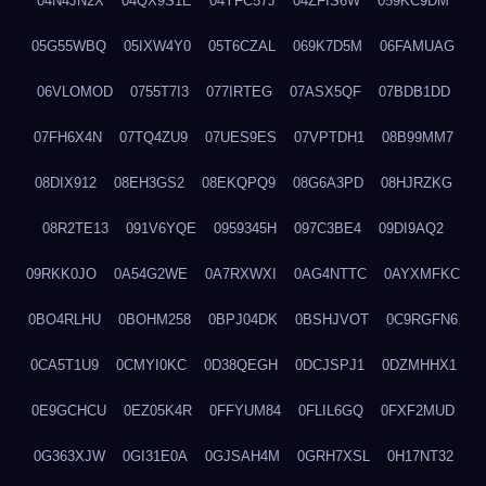
04N4JN2X
04QX9S1E
04YFC57J
04ZFIS6W
059KC9DM
05G55WBQ
05IXW4Y0
05T6CZAL
069K7D5M
06FAMUAG
06VLOMOD
0755T7I3
077IRTEG
07ASX5QF
07BDB1DD
07FH6X4N
07TQ4ZU9
07UES9ES
07VPTDH1
08B99MM7
08DIX912
08EH3GS2
08EKQPQ9
08G6A3PD
08HJRZKG
08R2TE13
091V6YQE
0959345H
097C3BE4
09DI9AQ2
09RKK0JO
0A54G2WE
0A7RXWXI
0AG4NTTC
0AYXMFKC
0BO4RLHU
0BOHM258
0BPJ04DK
0BSHJVOT
0C9RGFN6
0CA5T1U9
0CMYI0KC
0D38QEGH
0DCJSPJ1
0DZMHHX1
0E9GCHCU
0EZ05K4R
0FFYUM84
0FLIL6GQ
0FXF2MUD
0G363XJW
0GI31E0A
0GJSAH4M
0GRH7XSL
0H17NT32