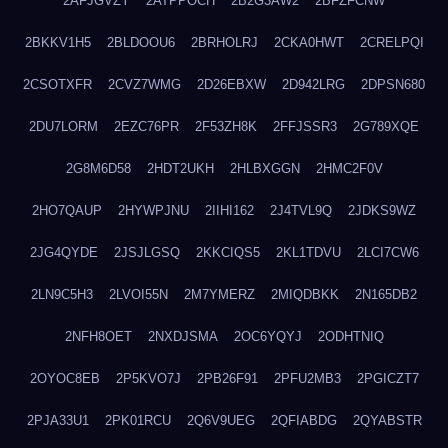
2AFJGVZY
2ATPPOCH
2B2G3AW2
2BFZFCNW
2BKKV1H5
2BLDOOU6
2BRHOLRJ
2CKA0HWT
2CRELPQI
2CSOTXFR
2CVZ7WMG
2D26EBXW
2D942LRG
2DPSN680
2DU7LORM
2EZC76PR
2F53ZH8K
2FFJSSR3
2G789XQE
2G8M6D58
2HDT2UKH
2HLBXGGN
2HMC2F0V
2HO7QAUP
2HYWPJNU
2IIHI162
2J4TVL9Q
2JDKS9WZ
2JG4QYDE
2JSJLGSQ
2KKCIQS5
2KL1TDVU
2LCI7CW6
2LN9C5H3
2LVOI55N
2M7YMERZ
2MIQDBKK
2N165DB2
2NFH8OET
2NXDJSMA
2OC6YQYJ
2ODHTNIQ
2OYOC8EB
2P5KVO7J
2PB26F91
2PFU2MB3
2PGICZT7
2PJA33U1
2PK01RCU
2Q6V9UEG
2QFIABDG
2QYABSTR