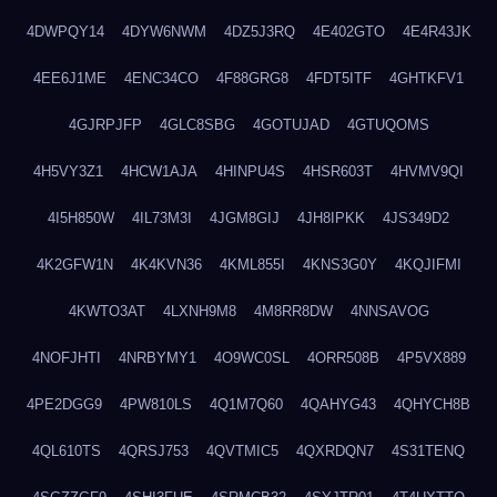
4DWPQY14
4DYW6NWM
4DZ5J3RQ
4E402GTO
4E4R43JK
4EE6J1ME
4ENC34CO
4F88GRG8
4FDT5ITF
4GHTKFV1
4GJRPJFP
4GLC8SBG
4GOTUJAD
4GTUQOMS
4H5VY3Z1
4HCW1AJA
4HINPU4S
4HSR603T
4HVMV9QI
4I5H850W
4IL73M3I
4JGM8GIJ
4JH8IPKK
4JS349D2
4K2GFW1N
4K4KVN36
4KML855I
4KNS3G0Y
4KQJIFMI
4KWTO3AT
4LXNH9M8
4M8RR8DW
4NNSAVOG
4NOFJHTI
4NRBYMY1
4O9WC0SL
4ORR508B
4P5VX889
4PE2DGG9
4PW810LS
4Q1M7Q60
4QAHYG43
4QHYCH8B
4QL610TS
4QRSJ753
4QVTMIC5
4QXRDQN7
4S31TENQ