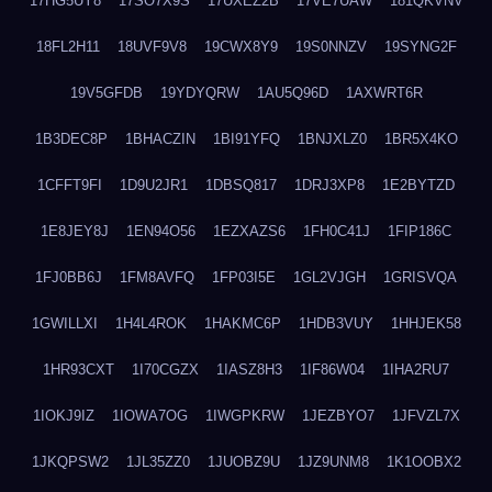
17HG5UY8
17SO7X9S
17UXEZ2B
17VE7UAW
181QKVNV
18FL2H11
18UVF9V8
19CWX8Y9
19S0NNZV
19SYNG2F
19V5GFDB
19YDYQRW
1AU5Q96D
1AXWRT6R
1B3DEC8P
1BHACZIN
1BI91YFQ
1BNJXLZ0
1BR5X4KO
1CFFT9FI
1D9U2JR1
1DBSQ817
1DRJ3XP8
1E2BYTZD
1E8JEY8J
1EN94O56
1EZXAZS6
1FH0C41J
1FIP186C
1FJ0BB6J
1FM8AVFQ
1FP03I5E
1GL2VJGH
1GRISVQA
1GWILLXI
1H4L4ROK
1HAKMC6P
1HDB3VUY
1HHJEK58
1HR93CXT
1I70CGZX
1IASZ8H3
1IF86W04
1IHA2RU7
1IOKJ9IZ
1IOWA7OG
1IWGPKRW
1JEZBYO7
1JFVZL7X
1JKQPSW2
1JL35ZZ0
1JUOBZ9U
1JZ9UNM8
1K1OOBX2