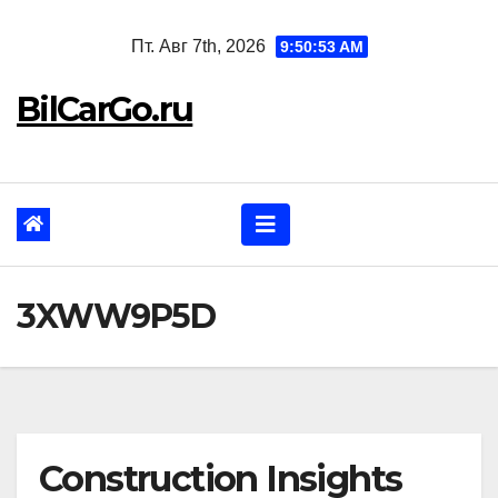
Перейти
Пт. Авг 7th, 2026
9:50:54 AM
к
содержанию
BilCarGo.ru
3XWW9P5D
Construction Insights