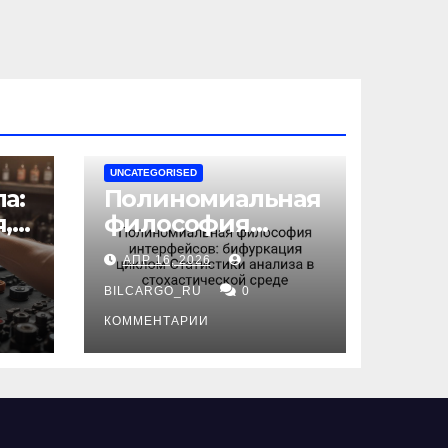
UNCATEGORISED
а:
Полиномиальная
,
философия
интерфейсов:
АПР 16, 2026
бифуркация
циклом
BILCARGO_RU
0
ов
Статистики
КОММЕНТАРИИ
анализа в
стохастической
среде