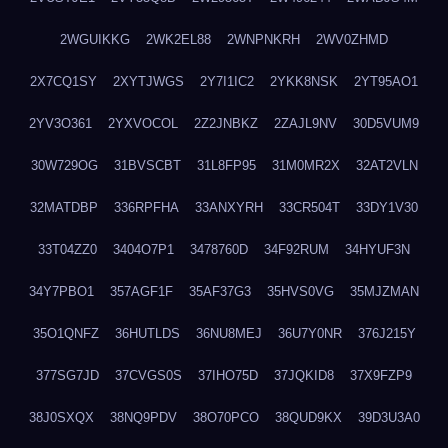
2WGUIKKG
2WK2EL88
2WNPNKRH
2WV0ZHMD
2X7CQ1SY
2XYTJWGS
2Y7I1IC2
2YKK8NSK
2YT95AO1
2YV3O361
2YXVOCOL
2Z2JNBKZ
2ZAJL9NV
30D5VUM9
30W729OG
31BVSCBT
31L8FP95
31M0MR2X
32AT2VLN
32MATDBP
336RPFHA
33ANXYRH
33CR504T
33DY1V30
33T04ZZ0
3404O7P1
3478760D
34F92RUM
34HYUF3N
34Y7PBO1
357AGF1F
35AF37G3
35HVS0VG
35MJZMAN
35O1QNFZ
36HUTLDS
36NU8MEJ
36U7Y0NR
376J215Y
377SG7JD
37CVGS0S
37IHO75D
37JQKID8
37X9FZP9
38J0SXQX
38NQ9PDV
38O70PCO
38QUD9KX
39D3U3A0