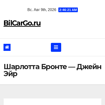
Перейти
Вс. Авг 9th, 2026
2:46:22 AM
к
содержанию
BilCarGo.ru
Шарлотта Бронте — Джейн
Эйр