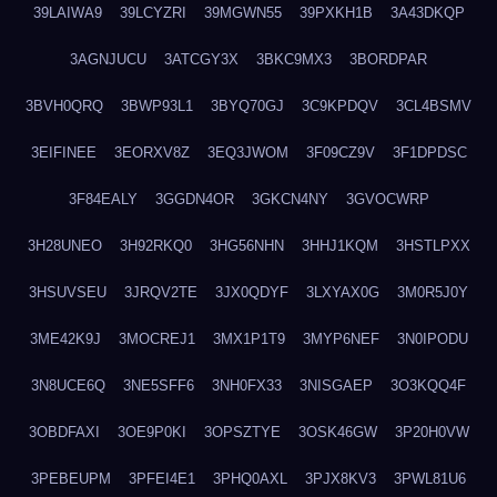
39LAIWA9
39LCYZRI
39MGWN55
39PXKH1B
3A43DKQP
3AGNJUCU
3ATCGY3X
3BKC9MX3
3BORDPAR
3BVH0QRQ
3BWP93L1
3BYQ70GJ
3C9KPDQV
3CL4BSMV
3EIFINEE
3EORXV8Z
3EQ3JWOM
3F09CZ9V
3F1DPDSC
3F84EALY
3GGDN4OR
3GKCN4NY
3GVOCWRP
3H28UNEO
3H92RKQ0
3HG56NHN
3HHJ1KQM
3HSTLPXX
3HSUVSEU
3JRQV2TE
3JX0QDYF
3LXYAX0G
3M0R5J0Y
3ME42K9J
3MOCREJ1
3MX1P1T9
3MYP6NEF
3N0IPODU
3N8UCE6Q
3NE5SFF6
3NH0FX33
3NISGAEP
3O3KQQ4F
3OBDFAXI
3OE9P0KI
3OPSZTYE
3OSK46GW
3P20H0VW
3PEBEUPM
3PFEI4E1
3PHQ0AXL
3PJX8KV3
3PWL81U6