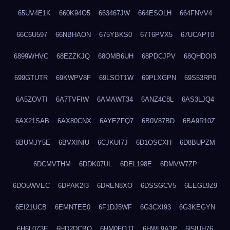
65UV4E1K
660K94O5
663467JW
664ESOLH
664FNVV4
66C6U597
66NBHAON
675YBKS0
67T6PVX5
67UCAPT0
6899WHVC
68EZZKJQ
68OMB6UH
68PDCJPV
68QHDOI3
699GTUTR
69KWPV8F
69LSOT1W
69PLXGPN
69S53RP0
6A5ZOVTI
6A7TVFIW
6AMAWT34
6ANZ4C8L
6AS3LJQ4
6AX21SAB
6AX80CNX
6AYEZFQ7
6B0V87BD
6BA9R10Z
6BUMJY5E
6BVXINIU
6CJKUI7J
6D1OSCXH
6D8BUPZM
6DCMVTHM
6DDK07UL
6DEL198E
6DMVW7ZP
6DO5WVEC
6DPAK2I3
6DREN8XO
6DSSGCV5
6EEGL9Z9
6EI21UCB
6EMNTEE0
6F1DJ5WF
6G3CXI93
6G3KEGYN
6H6L0Z3E
6HD2DCBO
6HM0FQJT
6HWL9A3P
6I5IUH76