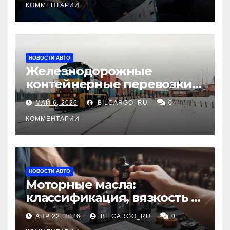
КОММЕНТАРИИ
НОВОСТИ АВТО
Железнодорожные
контейнерные перевозки
из Китая в Россию:
МАЙ 6, 2026
BILCARGO_RU
0
маршруты, сроки и
требования
КОММЕНТАРИИ
НОВОСТИ АВТО
Моторные масла:
классификация, вязкость и
рекомендации по выбору
АПР 22, 2026
BILCARGO_RU
0
для различных типов