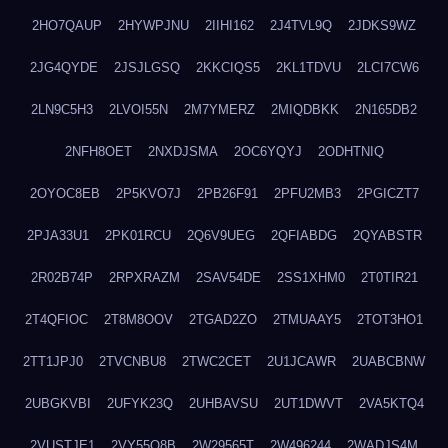
2HO7QAUP
2HYWPJNU
2IIHI162
2J4TVL9Q
2JDKS9WZ
2JG4QYDE
2JSJLGSQ
2KKCIQS5
2KL1TDVU
2LCI7CW6
2LN9C5H3
2LVOI55N
2M7YMERZ
2MIQDBKK
2N165DB2
2NFH8OET
2NXDJSMA
2OC6YQYJ
2ODHTNIQ
2OYOC8EB
2P5KVO7J
2PB26F91
2PFU2MB3
2PGICZT7
2PJA33U1
2PK01RCU
2Q6V9UEG
2QFIABDG
2QYABSTR
2R02B74P
2RPXRAZM
2SAV54DE
2SS1XHM0
2T0TIR21
2T4QFIOC
2T8M8OOV
2TGAD2ZO
2TMUAAY5
2TOT3HO1
2TT1JPJ0
2TVCNBU8
2TWC2CET
2U1JCAWR
2UABCBNW
2UBGKVBI
2UFYK23Q
2UHBAVSU
2UT1DWVT
2VA5KTQ4
2VUSTJE1
2VY55Q8B
2W29565T
2W496244
2WADJS4M