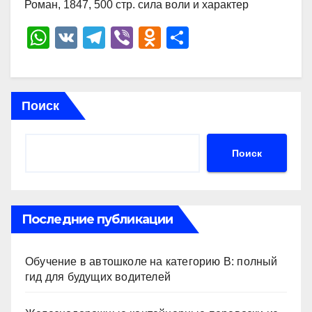
Роман, 1847, 500 стр. сила воли и характер
W
V
T
Vi
O
О
h
K
el
b
d
тп
at
e
er
n
р
s
gr
o
а
Поиск
A
a
kl
в
p
m
a
и
Поиск
p
ss
ть
ni
ki
Последние публикации
Обучение в автошколе на категорию В: полный
гид для будущих водителей