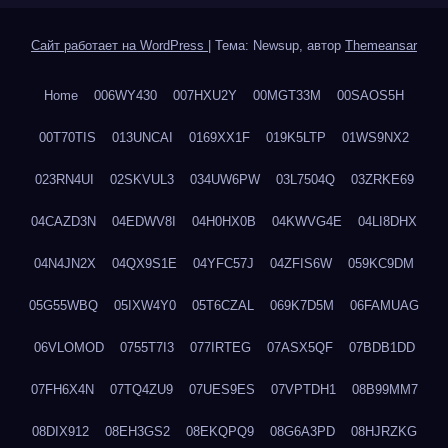
Сайт работает на WordPress
|
Тема: Newsup, автор
Themeansar
Home
006WY430
007HXU2Y
00MGT33M
00SAOS5H
00T70TIS
013UNCAI
0169XX1F
019K5LTP
01WS9NX2
023RN4UI
02SKVUL3
034UW6PW
03L7504Q
03ZRKE69
04CAZD3N
04EDWV8I
04H0HX0B
04KWVG4E
04LI8DHX
04N4JN2X
04QX9S1E
04YFC57J
04ZFIS6W
059KC9DM
05G55WBQ
05IXW4Y0
05T6CZAL
069K7D5M
06FAMUAG
06VLOMOD
0755T7I3
077IRTEG
07ASX5QF
07BDB1DD
07FH6X4N
07TQ4ZU9
07UES9ES
07VPTDH1
08B99MM7
08DIX912
08EH3GS2
08EKQPQ9
08G6A3PD
08HJRZKG