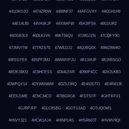
441OKOJO
4474ZR0W
4489NF37
44AFGVXY
44CGH1H9
44E14L85
44VA5KJF
44XI8AFW
45A3IPS9
4601IURZ
46DGB3L9
46DLKJV6
46KT56QV
4728GJZN
47CQFY0O
47JMVITW
47TRZS70
47W8J2J2
48QJBQ0X
49MZ8W4O
49R1GYE9
49SPF3MJ
49WWVPJU
4B13IA3F
4B1N5SGO
4BOKJ6KQ
4C9HCESS
4D64LFAR
4D90P4CC
4DV2LKB3
4DWPQY14
4DYW6NWM
4DZ5J3RQ
4E402GTO
4E4R43JK
4EE6J1ME
4ENC34CO
4F88GRG8
4FDT5ITF
4GHTKFV1
4GJRPJFP
4GLC8SBG
4GOTUJAD
4GTUQOMS
4H5VY3Z1
4HCW1AJA
4HINPU4S
4HSR603T
4HVMV9QI