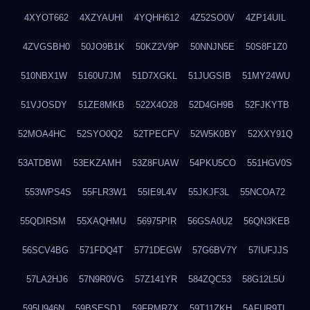
4XYOT662
4XZYAUHI
4YQHH612
4Z52SO0V
4ZP14UIL
4ZVGSBH0
50JO9B1K
50KZ2V9P
50NNJN5E
50S8F1Z0
510NBX1W
5160U7JM
51D7XGKL
51JUGSIB
51MY24WU
51VJOSDY
51ZE8MKB
522X4O28
52D4GH9B
52FJKYTB
52MOA4HC
52SYO0Q2
52TPECFV
52W5K0BY
52XXY91Q
53ATDBWI
53EKZAMH
53Z8FUAW
54PKU5CO
551HGV0S
553WPS4S
55FLR3W1
55IE9L4V
55JKJF3L
55NCOA72
55QDIRSM
55XAQHMU
56975PIR
56GSA0U2
56QN3KEB
56SCV4BG
571FDQ4T
5771DEGW
57G6BV7Y
57IUFJJS
57LA2HJ6
57N9R0VG
57Z141YR
584ZQC53
58G12L5U
595U946N
59BSESDJ
59FRMR7X
59T11ZKH
5AFUR9TL