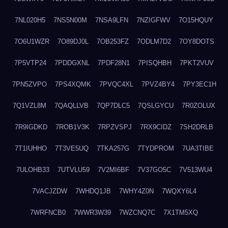
7NL020H5
7NS5N00M
7NSA9LFN
7NZIGFWV
7O15HQUY
7O6U1WZR
7O89DJ0L
7OB253FZ
7ODLM7D2
7OY8DOTS
7P5VTP24
7PDDGXNL
7PDF28N1
7PISQHBH
7PKT2VUV
7PN5ZVPO
7PS4XQMK
7PVQC4XL
7PVZ4BY4
7PY3EC1H
7Q1VZL8M
7QAQLLVB
7QP7DLC5
7QSLGYCU
7R0ZOLUX
7R9IGDKD
7ROB1V3K
7RPZVSPJ
7RX9CIDZ
7SH2DRLB
7T1IUHHO
7T3VE5UQ
7TKA257G
7TYDPROM
7UA3TIBE
7ULOHB33
7UTVLU59
7V2MI6BF
7V37GO5C
7V513WU4
7VACJZDW
7WHDQ1JB
7WHY4Z0N
7WQXY6L4
7WRFNCB0
7WWR3W39
7WZCNQ7C
7X1TM5XQ