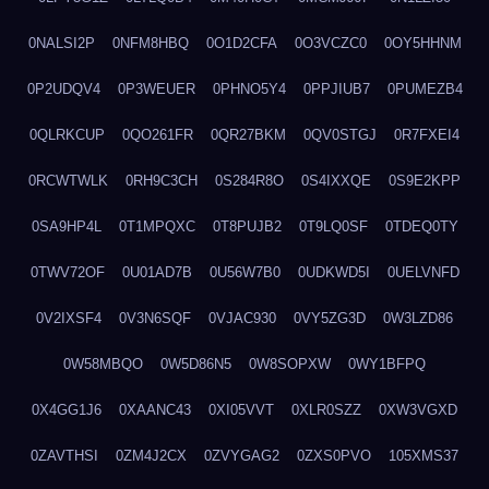
0NALSI2P
0NFM8HBQ
0O1D2CFA
0O3VCZC0
0OY5HHNM
0P2UDQV4
0P3WEUER
0PHNO5Y4
0PPJIUB7
0PUMEZB4
0QLRKCUP
0QO261FR
0QR27BKM
0QV0STGJ
0R7FXEI4
0RCWTWLK
0RH9C3CH
0S284R8O
0S4IXXQE
0S9E2KPP
0SA9HP4L
0T1MPQXC
0T8PUJB2
0T9LQ0SF
0TDEQ0TY
0TWV72OF
0U01AD7B
0U56W7B0
0UDKWD5I
0UELVNFD
0V2IXSF4
0V3N6SQF
0VJAC930
0VY5ZG3D
0W3LZD86
0W58MBQO
0W5D86N5
0W8SOPXW
0WY1BFPQ
0X4GG1J6
0XAANC43
0XI05VVT
0XLR0SZZ
0XW3VGXD
0ZAVTHSI
0ZM4J2CX
0ZVYGAG2
0ZXS0PVO
105XMS37