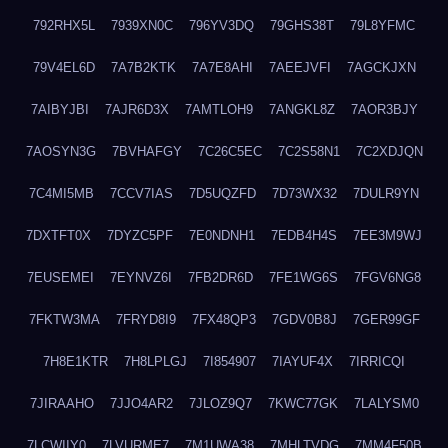
792RHX5L
7939XN0C
796YV3DQ
79GHS38T
79L8YFMC
79V4EL6D
7A7B2KTK
7A7E8AHI
7AEEJVFI
7AGCKJXN
7AIBYJBI
7AJR6D3X
7AMTLOH9
7ANGKL8Z
7AOR3BJY
7AOSYN3G
7BVHAFGY
7C26C5EC
7C2S58N1
7C2XDJQN
7C4MI5MB
7CCV7IAS
7D5UQZFD
7D73WX32
7DULR9YN
7DXTFT0X
7DYZC5PF
7E0NDNH1
7EDB4H4S
7EE3M9WJ
7EUSEMEI
7EYNVZ6I
7FB2DR6D
7FE1WG6S
7FGV6NG8
7FKTW3MA
7FRYD8I9
7FX48QP3
7GDV0B8J
7GER99GF
7H8E1KTR
7H8LPLGJ
7I854907
7IAYUF4X
7IRRICQI
7JIRAAHO
7JJO4AR2
7JLOZ9Q7
7KWC77GK
7LALYSM0
7LCWIIY0
7LVURME7
7M1UWA38
7MHLTVDG
7MM4F50B