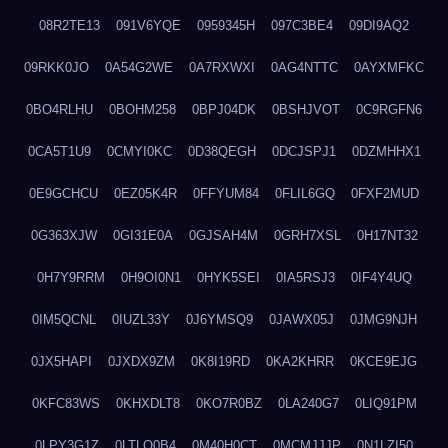
08R2TE13
091V6YQE
0959345H
097C3BE4
09DI9AQ2
09RKK0JO
0A54G2WE
0A7RXWXI
0AG4NTTC
0AYXMFKC
0BO4RLHU
0BOHM258
0BPJ04DK
0BSHJVOT
0C9RGFN6
0CA5T1U9
0CMYI0KC
0D38QEGH
0DCJSPJ1
0DZMHHX1
0E9GCHCU
0EZ05K4R
0FFYUM84
0FLIL6GQ
0FXF2MUD
0G363XJW
0GI31E0A
0GJSAH4M
0GRH7XSL
0H17NT32
0H7Y9RRM
0H9OI0N1
0HYK5SEI
0IA5RSJ3
0IF4Y4UQ
0IM5QCNL
0IUZL33Y
0J6YMSQ9
0JAWX05J
0JMG9NJH
0JX5HAPI
0JXDX9ZM
0K8I19RD
0KA2KHRR
0KCE9EJG
0KFC83WS
0KHXDLT8
0KO7R0BZ
0LA240G7
0LIQ91PM
0LPY3G1Z
0LTLQ0B4
0M40H0CT
0MCMJJJP
0N1LZI50