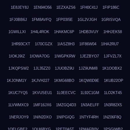
1E8JEY8J
1EN94O56
1EZXAZS6
1FH0C41J
1FIP186C
1FJ0BB6J
1FM8AVFQ
1FP03I5E
1GL2VJGH
1GRISVQA
1GWILLXI
1H4L4ROK
1HAKMC6P
1HDB3VUY
1HHJEK58
1HR93CXT
1I70CGZX
1IASZ8H3
1IF86W04
1IHA2RU7
1IOKJ9IZ
1IOWA7OG
1IWGPKRW
1JEZBYO7
1JFVZL7X
1JKQPSW2
1JL35ZZ0
1JUOBZ9U
1JZ9UNM8
1K1OOBX2
1KJONM1Y
1KJVH227
1KMG68BO
1KQW0D9E
1KUB22OP
1KUC7YQ5
1KVUSEU1
1L0EECVC
1L92C1GM
1LO2KT45
1LVWMXC9
1MF16JX6
1MZGQ4D3
1N3AELFF
1N3R82X5
1NERJOY9
1NIN2DXO
1NIPGIQG
1NTYF4RH
1NZ06F8Q
1OELGBE2
1OUI6BYG
1PET0A5T
1PMAFB0V
1PSGIWB2