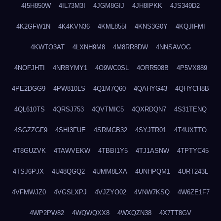
4I5H850W
4IL73M3I
4JGM8GIJ
4JH8IPKK
4JS349D2
4K2GFW1N
4K4KVN36
4KML855I
4KNS3G0Y
4KQJIFMI
4KWTO3AT
4LXNH9M8
4M8RR8DW
4NNSAVOG
4NOFJHTI
4NRBYMY1
4O9WC0SL
4ORR508B
4P5VX889
4PE2DGG9
4PW810LS
4Q1M7Q60
4QAHYG43
4QHYCH8B
4QL610TS
4QRSJ753
4QVTMIC5
4QXRDQN7
4S31TENQ
4SGZZGF9
4SHI3FUE
4SRMCB32
4SYJTR01
4T4UXTTO
4T8GUZVK
4TAWVEKW
4TBBI1Y5
4TJ1ASNW
4TPTYC45
4TSJ6PJX
4U48QGQ2
4UMM8LXA
4UNHPQM1
4URT243L
4VFMWJZ0
4VGSLXPJ
4VJZYO02
4VNW7KSQ
4W6ZE1F7
4WP2PW82
4WQWQXX8
4WXQZN38
4X7TT8GV