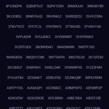
3PX3NDPK
3QBNPSU7
3QPKYD3H
3R660UUO
3R8OBY8R
3RJJOB51
3RM5TAUQ
3RV0N612
3SRBQEDJ
3SXFZOBA
3TBVTN7Z
3TFI7CJL
3TKFBN73
3TTB618D
3TVMVY4A
3VPL82H9
3VS14DKC
3VX5WW8T
3VXFRWKX
3VZRTGEK
3W3MHD4O
3WAD8W9N
3WDTF1N3
3WI8G8SN
3WQDYCWK
3WTTA97N
3WU70G19
3X71FE60
3XC4DIU7
3XMIH0VI
3XMLLD4K
3XWW9P5D
3Y2Z2FMH
3YXUATB4
3Z3344KT
3ZBBJF82
3ZUNKQ9P
40PEO5RM
418TPYOG
41A6AQPI
41CR68ZC
428MPM7O
42EW9PZP
42HIOZNV
42QOZROE
437L5RRA
43BE766X
43EEF23E
43IP3TZ3
43OJ1AEY
43SSFXBJ
43U16JLC
43XY7A9N