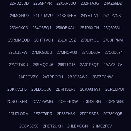
22RDZ3DD
22S5F4PR
22XXR3UO
232PTAJG
24AZ56D2
24MC44U0
24TJTMVU
24XS3FEV
24YV1LVI
252T7VNK
253A0XC6
254O5EQJ
258OBXAU
25JR0XCH
25Q8956U
25RMMEOD
26HTTV6H
26L0HESZ
270L4YOL
276UFPNM
27E8J3FW
27MKG0DU
27MNQPU0
27NBD68F
27O3D674
27VYT4KU
28SMQGU6
299T1G15
2A01R6QT
2AAYZL7V
2AFJGVZY
2ATPPOCH
2B2G3AW2
2BFZFCNW
2BKKV1H5
2BLDOOU6
2BRHOLRJ
2CKA0HWT
2CRELPQI
2CSOTXFR
2CVZ7WMG
2D26EBXW
2D942LRG
2DPSN680
2DU7LORM
2EZC76PR
2F53ZH8K
2FFJSSR3
2G789XQE
2G8M6D58
2HDT2UKH
2HLBXGGN
2HMC2F0V