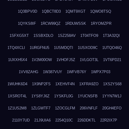
1Q3BPV0D
1QBCT8D3
1QMT9XGT
1QWO8TSQ
1QYKS8IF
1RCW99QZ
1RDUWSSK
1RYOMZPR
1SFXG5XT
1SSBXDLO
1SZ258AV
1T04TFO9
1T3A32QI
1TQ4XCLI
1URGFNU5
1USMDQTI
1USXOD9C
1UTQO46Q
1UXXH5X4
1V2M00OW
1VHOFJ5Z
1VLGOT3L
1VT6PD21
1VV8ZAHG
1W387VUY
1WFVB76Y
1WPX7P03
1WUHK6D4
1X9NP2FS
1XEHVF4N
1XFRA9ZO
1XS2YS68
1XSROT4L
1YS8YJ6Z
1YSKFL0G
1YUCNSFB
1YYN7W1J
1Z1US2M8
1ZLGWTF7
1ZOCGLFM
206VNFLF
20GH4EFO
2110Y7UD
21J9UIA6
2254Q10C
226DDKTL
22R2IX7P