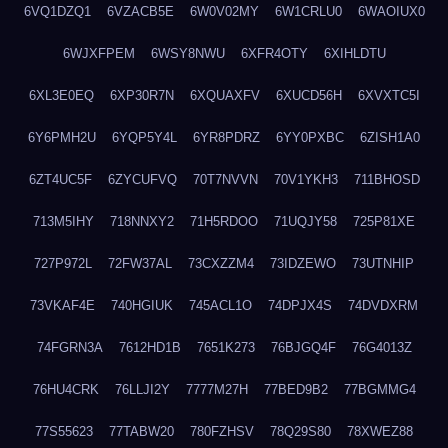
6VQ1DZQ1
6VZACB5E
6W0V02MY
6W1CRLU0
6WAOIUX0
6WJXFPEM
6WSY8NWU
6XFR4OTY
6XIHLDTU
6XL3E0EQ
6XP30R7N
6XQUAXFV
6XUCD56H
6XVXTC5I
6Y6PMH2U
6YQP5Y4L
6YR8PDRZ
6YY0PXBC
6ZISH1A0
6ZT4UC5F
6ZYCUFVQ
70T7NVVN
70V1YKH3
711BHOSD
713M5IHY
718NNXY2
71H5RDOO
71UQJY58
725P81XE
727P972L
72FW37AL
73CXZZM4
73IDZEWO
73UTNHIP
73VKAF4E
740HGIUK
745ACL1O
74DPJX4S
74DVDXRM
74FGRN3A
7612HD1B
7651K273
76BJGQ4F
76G4013Z
76HU4CRK
76LLJI2Y
7777M27H
77BED9B2
77BGMMG4
77S55623
77TABW20
780FZHSV
78Q29S80
78XWEZ88