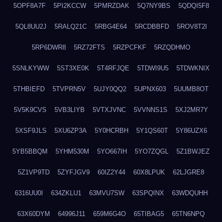
5OPF8A7F
5PI2KCCW
5PMRZDAK
5Q7NY9BS
5QDQI5F8
5QL8UU2J
5RALQ21C
5RBG4E64
5RCDBBFD
5ROV8T2I
5RP6DWR8
5RZ72FTS
5RZPCFKF
5RZQDHMO
5SNLKYWW
5ST3XE0K
5T4RFJQE
5TDWI9U5
5TDWKNIX
5THBIEFD
5TVPRN5V
5UJY0QQ2
5UPNX603
5UUMB8OT
5V5K9CVS
5VB3LIYB
5VTXJVNC
5VVNNS1S
5XJ2MR7Y
5XSF9JLS
5XU6ZP3A
5Y0HCRBH
5Y1QS60T
5Y86UZX6
5YB5BBQM
5YHM530M
5YO667IH
5YO7ZQGL
5Z1BWJEZ
5Z1VP9TD
5ZYFJGV9
60IZ2Y44
60X8LPUK
62LJGRE8
6316UU0I
634ZKLU1
63MVU7SW
63SPQINX
63WDQUHH
63X60DYM
64996J11
659M6G4O
65TIBAG5
65TN6NPQ