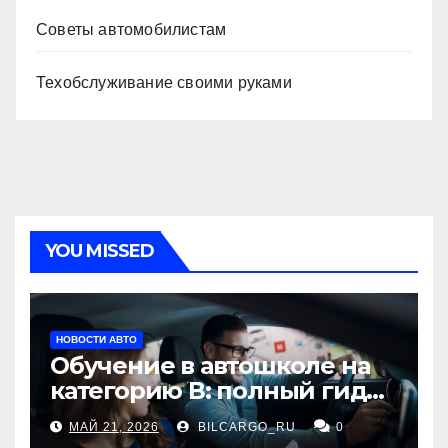
Советы автомобилистам
Техобслуживание своими руками
YOU MISSED
НОВОСТИ АВТО
Обучение в автошколе на
категорию В: полный гид
для будущих водителей
МАЙ 21, 2026
BILCARGO_RU
0