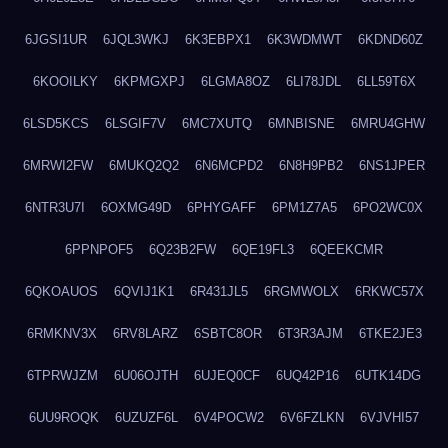
6JGSI1UR
6JQL3WKJ
6K3EBPX1
6K3WDMWT
6KDND60Z
6KOOILKY
6KPMGXPJ
6LGMA8OZ
6LI78JDL
6LL59T6X
6LSD5KCS
6LSGIF7V
6MC7XUTQ
6MNBISNE
6MRU4GHW
6MRWI2FW
6MUKQ2Q2
6N6MCPD2
6N8H9PB2
6NS1JPER
6NTR3U7I
6OXMG49D
6PHYGAFF
6PM1Z7A5
6PO2WC0X
6PPNPOF5
6Q23B2FW
6QE19FL3
6QEEKCMR
6QKOAUOS
6QVIJ1K1
6R431JL5
6RGMWOLX
6RKWC57X
6RMKNV3X
6RV8LARZ
6SBTC8OR
6T3R3AJM
6TKE2JE3
6TPRWJZM
6U06OJTH
6UJEQ0CF
6UQ42P16
6UTK14DG
6UU9ROQK
6UZUZF6L
6V4POCW2
6V6FZLKN
6VJVHI57