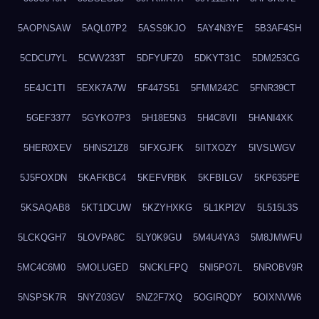
5AOPNSAW
5AQL07P2
5ASS9KJO
5AY4N3YE
5B3AF4SH
5CDCU7YL
5CWV233T
5DFYUFZ0
5DKYT31C
5DM253CG
5E4JC1TI
5EXK7A7W
5F447S51
5FMM242C
5FNR39CT
5GEF3377
5GYKO7P3
5H18E5N3
5H4C8VII
5HANI4XK
5HER0XEV
5HNS21Z8
5IFXGJFK
5IITXOZY
5IVSLWGV
5J5FOXDN
5KAFKBC4
5KEFVRBK
5KFBILGV
5KP635PE
5KSAQAB8
5KT1DCUW
5KZYHXKG
5L1KPI2V
5L515L3S
5LCKQGH7
5LOVPA8C
5LY0K9GU
5M4U4YA3
5M8JMWFU
5MC4C6M0
5MOLUGED
5NCKLFPQ
5NI5PO7L
5NROBV9R
5NSPSK7R
5NYZ03GV
5NZ2F7XQ
5OGIRQDY
5OIXNVW6