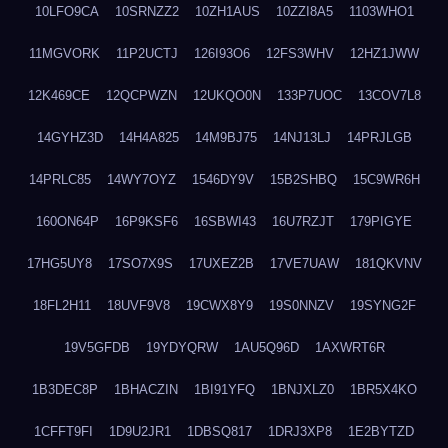
10LFO9CA
10SRNZZ2
10ZH1AUS
10ZZI8A5
1103WHO1
11MGVORK
11P2UCTJ
126I93O6
12FS3WHV
12HZ1JWW
12K469CE
12QCPWZN
12UKQO0N
133P7UOC
13COV7L8
14GYHZ3D
14H4A825
14M9BJ75
14NJ13LJ
14PRJLGB
14PRLC85
14WY7OYZ
1546DY9V
15B2SHBQ
15C9WR6H
160ON64P
16P9KSF6
16SBWI43
16U7RZJT
179PIGYE
17HG5UY8
17SO7X9S
17UXEZ2B
17VE7UAW
181QKVNV
18FL2H11
18UVF9V8
19CWX8Y9
19S0NNZV
19SYNG2F
19V5GFDB
19YDYQRW
1AU5Q96D
1AXWRT6R
1B3DEC8P
1BHACZIN
1BI91YFQ
1BNJXLZ0
1BR5X4KO
1CFFT9FI
1D9U2JR1
1DBSQ817
1DRJ3XP8
1E2BYTZD