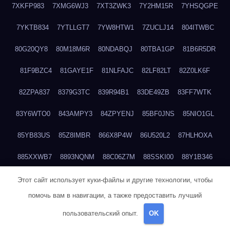
7XKFP983
7XMG6WJ3
7XT3ZWK3
7Y2HM15R
7YHSQGPE
7YKTB834
7YTLLGT7
7YW8HTW1
7ZUCLJ14
804ITWBC
80G20QY8
80M18M6R
80NDABQJ
80TBA1GP
81B6R5DR
81F9BZC4
81GAYE1F
81NLFAJC
82LF82LT
82Z0LK6F
82ZPA837
8379G3TC
839R94B1
83DE49ZB
83FF7WTK
83Y6WTO0
843AMPY3
84ZPYENJ
85BF0JNS
85NIO1GL
85YB83US
85Z8IMBR
866X8P4W
86U520L2
87HLHOXA
885XXWB7
8893NQNM
88C06Z7M
88SSKI00
88Y1B346
88ZYQON6
88ZZ29JA
895NL72T
89WVKQCH
8A6B5EEP
Этот сайт использует куки-файлы и другие технологии, чтобы
помочь вам в навигации, а также предоставить лучший
8BBJWQMN
8BJPIIGO
8BSWANL0
8BVB056I
8BZT9YKF
пользовательский опыт.
OK
8BZZZWSD
8C2C6QL5
8C6H1X9Q
8CEG9O6P
8CFDQ2M4