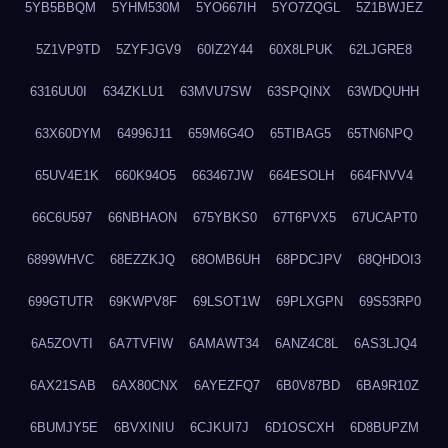
5YB5BBQM
5YHM530M
5YO667IH
5YO7ZQGL
5Z1BWJEZ
5Z1VP9TD
5ZYFJGV9
60IZ2Y44
60X8LPUK
62LJGRE8
6316UU0I
634ZKLU1
63MVU7SW
63SPQINX
63WDQUHH
63X60DYM
64996J11
659M6G4O
65TIBAG5
65TN6NPQ
65UV4E1K
660K94O5
663467JW
664ESOLH
664FNVV4
66C6U597
66NBHAON
675YBKS0
67T6PVX5
67UCAPT0
6899WHVC
68EZZKJQ
68OMB6UH
68PDCJPV
68QHDOI3
699GTUTR
69KWPV8F
69LSOT1W
69PLXGPN
69S53RP0
6A5ZOVTI
6A7TVFIW
6AMAWT34
6ANZ4C8L
6AS3LJQ4
6AX21SAB
6AX80CNX
6AYEZFQ7
6B0V87BD
6BA9R10Z
6BUMJY5E
6BVXINIU
6CJKUI7J
6D1OSCXH
6D8BUPZM