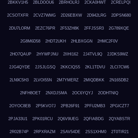
2BKKV1H5
2BLDOOU6
2BRHOLRJ
2CKA0HWT
2CRELPQI
2CSOTXFR
2CVZ7WMG
2D26EBXW
2D942LRG
2DPSN680
2DU7LORM
2EZC76PR
2F53ZH8K
2FFJSSR3
2G789XQE
2G8M6D58
2HDT2UKH
2HLBXGGN
2HMC2F0V
2HO7QAUP
2HYWPJNU
2IIHI162
2J4TVL9Q
2JDKS9WZ
2JG4QYDE
2JSJLGSQ
2KKCIQS5
2KL1TDVU
2LCI7CW6
2LN9C5H3
2LVOI55N
2M7YMERZ
2MIQDBKK
2N165DB2
2NFH8OET
2NXDJSMA
2OC6YQYJ
2ODHTNIQ
2OYOC8EB
2P5KVO7J
2PB26F91
2PFU2MB3
2PGICZT7
2PJA33U1
2PK01RCU
2Q6V9UEG
2QFIABDG
2QYABSTR
2R02B74P
2RPXRAZM
2SAV54DE
2SS1XHM0
2T0TIR21