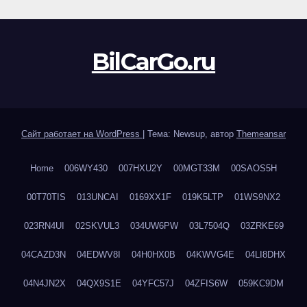
BilCarGo.ru
Сайт работает на WordPress
|
Тема: Newsup, автор
Themeansar
Home
006WY430
007HXU2Y
00MGT33M
00SAOS5H
00T70TIS
013UNCAI
0169XX1F
019K5LTP
01WS9NX2
023RN4UI
02SKVUL3
034UW6PW
03L7504Q
03ZRKE69
04CAZD3N
04EDWV8I
04H0HX0B
04KWVG4E
04LI8DHX
04N4JN2X
04QX9S1E
04YFC57J
04ZFIS6W
059KC9DM