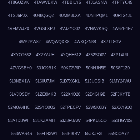
4T8GUZVK
4TAWVEKW
4TBBI1Y5
4TJ1ASNW
4TPTYC45
4TSJ6PJX
4U48QGQ2
4UMM8LXA
4UNHPQM1
4URT243L
4VFMWJZ0
4VGSLXPJ
4VJZYO02
4VNW7KSQ
4W6ZE1F7
4WP2PW82
4WQWQXX8
4WXQZN38
4X7TT8GV
4XYOT662
4XZYAUHI
4YQHH612
4Z52SO0V
4ZP14UIL
4ZVGSBH0
50JO9B1K
50KZ2V9P
50NNJN5E
50S8F1Z0
510NBX1W
5160U7JM
51D7XGKL
51JUGSIB
51MY24WU
51VJOSDY
51ZE8MKB
522X4O28
52D4GH9B
52FJKYTB
52MOA4HC
52SYO0Q2
52TPECFV
52W5K0BY
52XXY91Q
53ATDBWI
53EKZAMH
53Z8FUAW
54PKU5CO
551HGV0S
553WPS4S
55FLR3W1
55IE9L4V
55JKJF3L
55NCOA72