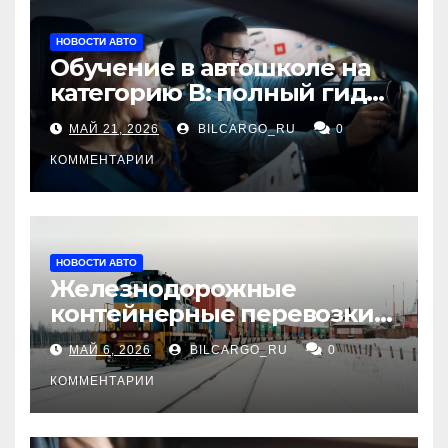
НОВОСТИ АВТО
Обучение в автошколе на
категорию В: полный гид
для будущих водителей
МАЙ 21, 2026
BILCARGO_RU
0
КОММЕНТАРИИ
НОВОСТИ АВТО
Железнодорожные
контейнерные перевозки
из Китая в Россию:
МАЙ 6, 2026
BILCARGO_RU
0
маршруты, сроки и
требования
КОММЕНТАРИИ