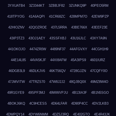
3YXUATB4
3Z3344KT
3ZBBJF82
3ZUNKQ9P
40PEO5RM
418TPYOG
41A6AQPI
41CR68ZC
428MPM7O
42EW9PZP
42HIOZNV
42QOZROE
437L5RRA
43BE766X
43EEF23E
43IP3TZ3
43OJ1AEY
43SSFXBJ
43U16JLC
43XY7A9N
441OKOJO
4474ZR0W
4489NF37
44AFGVXY
44CGH1H9
44E14L85
44VA5KJF
44XI8AFW
45A3IPS9
4601IURZ
46DGB3L9
46DLKJV6
46KT56QV
4728GJZN
47CQFY0O
47JMVITW
47TRZS70
47W8J2J2
48QJBQ0X
49MZ8W4O
49R1GYE9
49SPF3MJ
49WWVPJU
4B13IA3F
4B1N5SGO
4BOKJ6KQ
4C9HCESS
4D64LFAR
4D90P4CC
4DV2LKB3
4DWPQY14
4DYW6NWM
4DZ5J3RQ
4E402GTO
4E4R43JK