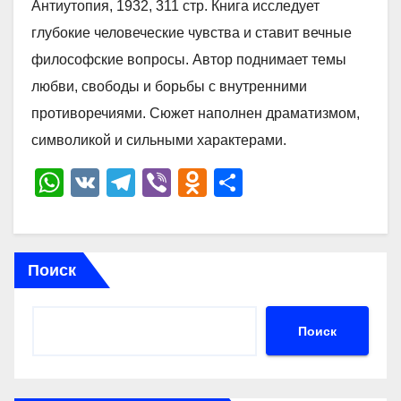
Антиутопия, 1932, 311 стр. Книга исследует
глубокие человеческие чувства и ставит вечные
философские вопросы. Автор поднимает темы
любви, свободы и борьбы с внутренними
противоречиями. Сюжет наполнен драматизмом,
символикой и сильными характерами.
W
V
T
Vi
O
О
h
K
el
b
d
тп
at
e
er
n
р
s
gr
o
а
Поиск
A
a
kl
в
p
m
a
и
Поиск
p
ss
ть
ni