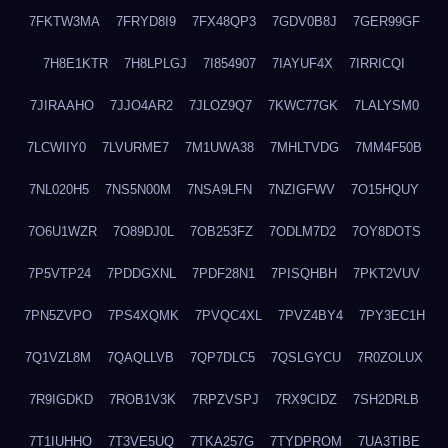
7FKTW3MA
7FRYD8I9
7FX48QP3
7GDV0B8J
7GER99GF
7H8E1KTR
7H8LPLGJ
7I854907
7IAYUF4X
7IRRICQI
7JIRAAHO
7JJO4AR2
7JLOZ9Q7
7KWC77GK
7LALYSM0
7LCWIIY0
7LVURME7
7M1UWA38
7MHLTVDG
7MM4F50B
7NL020H5
7NS5N00M
7NSA9LFN
7NZIGFWV
7O15HQUY
7O6U1WZR
7O89DJ0L
7OB253FZ
7ODLM7D2
7OY8DOTS
7P5VTP24
7PDDGXNL
7PDF28N1
7PISQHBH
7PKT2VUV
7PN5ZVPO
7PS4XQMK
7PVQC4XL
7PVZ4BY4
7PY3EC1H
7Q1VZL8M
7QAQLLVB
7QP7DLC5
7QSLGYCU
7R0ZOLUX
7R9IGDKD
7ROB1V3K
7RPZVSPJ
7RX9CIDZ
7SH2DRLB
7T1IUHHO
7T3VE5UQ
7TKA257G
7TYDPROM
7UA3TIBE