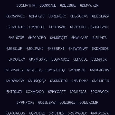
6DCMVTHM
6DDK07UL
6DEL198E
6DMVW7ZP
6DO5WVEC
6DPAK2I3
6DREN8XO
6DSSGCV5
6EEGL9Z9
6EI21UCB
6EMNTEE0
6F1DJ5WF
6G3CXI93
6G3KEGYN
6H6L0Z3E
6HD2DCBO
6HM0FQJT
6HWL9A3P
6I5IUH76
6JGSI1UR
6JQL3WKJ
6K3EBPX1
6K3WDMWT
6KDND60Z
6KOOILKY
6KPMGXPJ
6LGMA8OZ
6LI78JDL
6LL59T6X
6LSD5KCS
6LSGIF7V
6MC7XUTQ
6MNBISNE
6MRU4GHW
6MRWI2FW
6MUKQ2Q2
6N6MCPD2
6N8H9PB2
6NS1JPER
6NTR3U7I
6OXMG49D
6PHYGAFF
6PM1Z7A5
6PO2WC0X
6PPNPOF5
6Q23B2FW
6QE19FL3
6QEEKCMR
6QKOAUOS
6QVIJ1K1
6R431JL5
6RGMWOLX
6RKWC57X