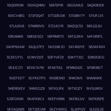
55QDIRSM
55XAQHMU
56975PIR
56GSA0U2
56QN3KEB
56SCV4BG
571FDQ4T
5771DEGW
57G6BV7Y
57IUFJJS
57LA2HJ6
57N9R0VG
57Z141YR
584ZQC53
58G12L5U
595U946N
59BSESDJ
59FRMR7X
59T11ZKH
5AFUR9TL
5AOPNSAW
5AQL07P2
5ASS9KJO
5AY4N3YE
5B3AF4SH
5CDCU7YL
5CWV233T
5DFYUFZ0
5DKYT31C
5DM253CG
5E4JC1TI
5EXK7A7W
5F447S51
5FMM242C
5FNR39CT
5GEF3377
5GYKO7P3
5H18E5N3
5H4C8VII
5HANI4XK
5HER0XEV
5HNS21Z8
5IFXGJFK
5IITXOZY
5IVSLWGV
5J5FOXDN
5KAFKBC4
5KEFVRBK
5KFBILGV
5KP635PE
5KSAQAB8
5KT1DCUW
5KZYHXKG
5L1KPI2V
5L515L3S