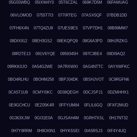
05G55WBQ
05IXW4Y0
05T6CZAL
069K7D5M
06FAMUAG
06VLOMOD
0755T7I3
077IRTEG
07ASX5QF
07BDB1DD
07FH6X4N
07TQ4ZU9
07UES9ES
07VPTDH1
08B99MM7
08DIX912
08EH3GS2
08EKQPQ9
08G6A3PD
08HJRZKG
08R2TE13
091V6YQE
0959345H
097C3BE4
09DI9AQ2
09RKK0JO
0A54G2WE
0A7RXWXI
0AG4NTTC
0AYXMFKC
0BO4RLHU
0BOHM258
0BPJ04DK
0BSHJVOT
0C9RGFN6
0CA5T1U9
0CMYI0KC
0D38QEGH
0DCJSPJ1
0DZMHHX1
0E9GCHCU
0EZ05K4R
0FFYUM84
0FLIL6GQ
0FXF2MUD
0G363XJW
0GI31E0A
0GJSAH4M
0GRH7XSL
0H17NT32
0H7Y9RRM
0H9OI0N1
0HYK5SEI
0IA5RSJ3
0IF4Y4UQ