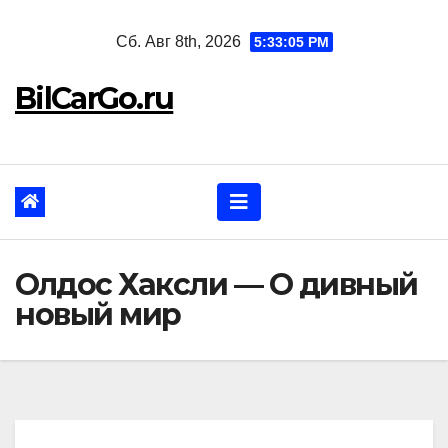
Перейти
Сб. Авг 8th, 2026
5:33:06 PM
к
содержанию
BilCarGo.ru
Олдос Хаксли — О дивный
новый мир