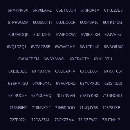
6RMKNV3X
6RV8LARZ
6SBTC8OR
6T3R3AJM
6TKE2JE3
6TPRWJZM
6U06OJTH
6UJEQ0CF
6UQ42P16
6UTK14DG
6UU9ROQK
6UZUZF6L
6V4POCW2
6V6FZLKN
6VJVHI57
6VQ1DZQ1
6VZACB5E
6W0V02MY
6W1CRLU0
6WAOIUX0
6WJXFPEM
6WSY8NWU
6XFR4OTY
6XIHLDTU
6XL3E0EQ
6XP30R7N
6XQUAXFV
6XUCD56H
6XVXTC5I
6Y6PMH2U
6YQP5Y4L
6YR8PDRZ
6YY0PXBC
6ZISH1A0
6ZT4UC5F
6ZYCUFVQ
70T7NVVN
70V1YKH3
711BHOSD
713M5IHY
718NNXY2
71H5RDOO
71UQJY58
725P81XE
727P972L
72FW37AL
73CXZZM4
73IDZEWO
73UTNHIP