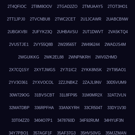
2T4QFIOC
2T8M8OOV
2TGAD2ZO
2TMUAAY5
2TOT3HO1
2TT1JPJ0
2TVCNBU8
2TWC2CET
2U1JCAWR
2UABCBNW
2UBGKVBI
2UFYK23Q
2UHBAVSU
2UT1DWVT
2VA5KTQ4
2VUSTJE1
2VY55Q8B
2W29565T
2W496244
2WADJS4M
2WGUIKKG
2WK2EL88
2WNPNKRH
2WV0ZHMD
2X7CQ1SY
2XYTJWGS
2Y7I1IC2
2YKK8NSK
2YT95AO1
2YV3O361
2YXVOCOL
2Z2JNBKZ
2ZAJL9NV
30D5VUM9
30W729OG
31BVSCBT
31L8FP95
31M0MR2X
32AT2VLN
32MATDBP
336RPFHA
33ANXYRH
33CR504T
33DY1V30
33T04ZZ0
3404O7P1
3478760D
34F92RUM
34HYUF3N
34Y7PBO1
357AGF1F
35AF37G3
35HVS0VG
35MJZMAN