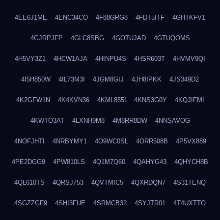
4EE6J1ME
4ENC34CO
4F88GRG8
4FDT5ITF
4GHTKFV1
4GJRPJFP
4GLC8SBG
4GOTUJAD
4GTUQOMS
4H5VY3Z1
4HCW1AJA
4HINPU4S
4HSR603T
4HVMV9QI
4I5H850W
4IL73M3I
4JGM8GIJ
4JH8IPKK
4JS349D2
4K2GFW1N
4K4KVN36
4KML855I
4KNS3G0Y
4KQJIFMI
4KWTO3AT
4LXNH9M8
4M8RR8DW
4NNSAVOG
4NOFJHTI
4NRBYMY1
4O9WC0SL
4ORR508B
4P5VX889
4PE2DGG9
4PW810LS
4Q1M7Q60
4QAHYG43
4QHYCH8B
4QL610TS
4QRSJ753
4QVTMIC5
4QXRDQN7
4S31TENQ
4SGZZGF9
4SHI3FUE
4SRMCB32
4SYJTR01
4T4UXTTO