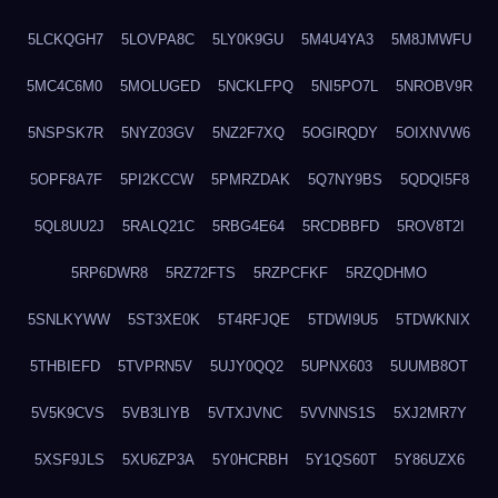
5LCKQGH7
5LOVPA8C
5LY0K9GU
5M4U4YA3
5M8JMWFU
5MC4C6M0
5MOLUGED
5NCKLFPQ
5NI5PO7L
5NROBV9R
5NSPSK7R
5NYZ03GV
5NZ2F7XQ
5OGIRQDY
5OIXNVW6
5OPF8A7F
5PI2KCCW
5PMRZDAK
5Q7NY9BS
5QDQI5F8
5QL8UU2J
5RALQ21C
5RBG4E64
5RCDBBFD
5ROV8T2I
5RP6DWR8
5RZ72FTS
5RZPCFKF
5RZQDHMO
5SNLKYWW
5ST3XE0K
5T4RFJQE
5TDWI9U5
5TDWKNIX
5THBIEFD
5TVPRN5V
5UJY0QQ2
5UPNX603
5UUMB8OT
5V5K9CVS
5VB3LIYB
5VTXJVNC
5VVNNS1S
5XJ2MR7Y
5XSF9JLS
5XU6ZP3A
5Y0HCRBH
5Y1QS60T
5Y86UZX6