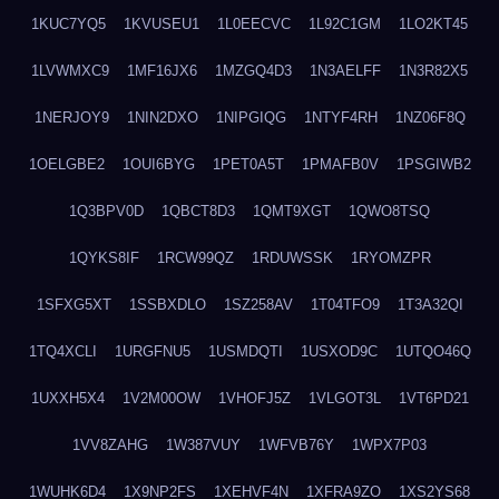
1KUC7YQ5
1KVUSEU1
1L0EECVC
1L92C1GM
1LO2KT45
1LVWMXC9
1MF16JX6
1MZGQ4D3
1N3AELFF
1N3R82X5
1NERJOY9
1NIN2DXO
1NIPGIQG
1NTYF4RH
1NZ06F8Q
1OELGBE2
1OUI6BYG
1PET0A5T
1PMAFB0V
1PSGIWB2
1Q3BPV0D
1QBCT8D3
1QMT9XGT
1QWO8TSQ
1QYKS8IF
1RCW99QZ
1RDUWSSK
1RYOMZPR
1SFXG5XT
1SSBXDLO
1SZ258AV
1T04TFO9
1T3A32QI
1TQ4XCLI
1URGFNU5
1USMDQTI
1USXOD9C
1UTQO46Q
1UXXH5X4
1V2M00OW
1VHOFJ5Z
1VLGOT3L
1VT6PD21
1VV8ZAHG
1W387VUY
1WFVB76Y
1WPX7P03
1WUHK6D4
1X9NP2FS
1XEHVF4N
1XFRA9ZO
1XS2YS68