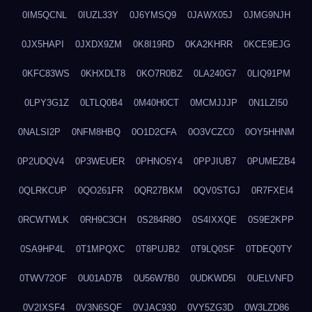
0IM5QCNL
0IUZL33Y
0J6YMSQ9
0JAWX05J
0JMG9NJH
0JX5HAPI
0JXDX9ZM
0K8I19RD
0KA2KHRR
0KCE9EJG
0KFC83WS
0KHXDLT8
0KO7R0BZ
0LA240G7
0LIQ91PM
0LPY3G1Z
0LTLQ0B4
0M40H0CT
0MCMJJJP
0N1LZI50
0NALSI2P
0NFM8HBQ
0O1D2CFA
0O3VCZC0
0OY5HHNM
0P2UDQV4
0P3WEUER
0PHNO5Y4
0PPJIUB7
0PUMEZB4
0QLRKCUP
0QO261FR
0QR27BKM
0QV0STGJ
0R7FXEI4
0RCWTWLK
0RH9C3CH
0S284R8O
0S4IXXQE
0S9E2KPP
0SA9HP4L
0T1MPQXC
0T8PUJB2
0T9LQ0SF
0TDEQ0TY
0TWV72OF
0U01AD7B
0U56W7B0
0UDKWD5I
0UELVNFD
0V2IXSF4
0V3N6SQF
0VJAC930
0VY5ZG3D
0W3LZD86