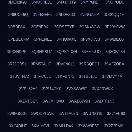
3ME42K9J
3MOCREJ1
3MX1P1T9
3MYP6NEF
3N0IPODU
3N8UCE6Q
3NE5SFF6
3NH0FX33
3NISGAEP
3O3KQQ4F
3OBDFAXI
3OE9P0KI
3OPSZTYE
3OSK46GW
3P20H0VW
3PEBEUPM
3PFEI4E1
3PHQ0AXL
3PJX8KV3
3PWL81U6
3PX3NDPK
3QBNPSU7
3QPKYD3H
3R660UUO
3R8OBY8R
3RJJOB51
3RM5TAUQ
3RV0N612
3SRBQEDJ
3SXFZOBA
3TBVTN7Z
3TFI7CJL
3TKFBN73
3TTB618D
3TVMVY4A
3VPL82H9
3VS14DKC
3VX5WW8T
3VXFRWKX
3VZRTGEK
3W3MHD4O
3WAD8W9N
3WDTF1N3
3WI8G8SN
3WQDYCWK
3WTTA97N
3WU70G19
3X71FE60
3XC4DIU7
3XMIH0VI
3XMLLD4K
3XWW9P5D
3Y2Z2FMH