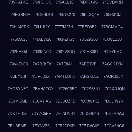
73VKAF4E
740HGIUK
745ACL1O
74DPJX4S
74DVDXRM
74FGRN3A
7612HD1B
7651K273
76BJGQ4F
76G4013Z
76HU4CRK
76LLJI2Y
7777M27H
77BED9B2
77BGMMG4
77S55623
77TABW20
780FZHSV
78Q29S80
78XWEZ88
792RHX5L
7939XN0C
796YV3DQ
79GHS38T
79L8YFMC
79V4EL6D
7A7B2KTK
7A7E8AHI
7AEEJVFI
7AGCKJXN
7AIBYJBI
7AJR6D3X
7AMTLOH9
7ANGKL8Z
7AOR3BJY
7AOSYN3G
7BVHAFGY
7C26C5EC
7C2S58N1
7C2XDJQN
7C4MI5MB
7CCV7IAS
7D5UQZFD
7D73WX32
7DULR9YN
7DXTFT0X
7DYZC5PF
7E0NDNH1
7EDB4H4S
7EE3M9WJ
7EUSEMEI
7EYNVZ6I
7FB2DR6D
7FE1WG6S
7FGV6NG8