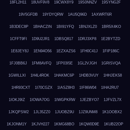
18FL2H11
18UVF9V8
19CWX8Y9
19S0NNZV
19SYNG2F
19V5GFDB
19YDYQRW
1AU5Q96D
1AXWRT6R
1B3DEC8P
1BHACZIN
1BI91YFQ
1BNJXLZ0
1BR5X4KO
1CFFT9FI
1D9U2JR1
1DBSQ817
1DRJ3XP8
1E2BYTZD
1E8JEY8J
1EN94O56
1EZXAZS6
1FH0C41J
1FIP186C
1FJ0BB6J
1FM8AVFQ
1FP03I5E
1GL2VJGH
1GRISVQA
1GWILLXI
1H4L4ROK
1HAKMC6P
1HDB3VUY
1HHJEK58
1HR93CXT
1I70CGZX
1IASZ8H3
1IF86W04
1IHA2RU7
1IOKJ9IZ
1IOWA7OG
1IWGPKRW
1JEZBYO7
1JFVZL7X
1JKQPSW2
1JL35ZZ0
1JUOBZ9U
1JZ9UNM8
1K1OOBX2
1KJONM1Y
1KJVH227
1KMG68BO
1KQW0D9E
1KUB22OP