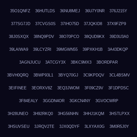
35O1QNFZ
36HUTLDS
36NU8MEJ
36U7Y0NR
376J215Y
377SG7JD
37CVGS0S
37IHO75D
37JQKID8
37X9FZP9
38J0SXQX
38NQ9PDV
38O70PCO
38QUD9KX
39D3U3A0
39LAIWA9
39LCYZRI
39MGWN55
39PXKH1B
3A43DKQP
3AGNJUCU
3ATCGY3X
3BKC9MX3
3BORDPAR
3BVH0QRQ
3BWP93L1
3BYQ70GJ
3C9KPDQV
3CL4BSMV
3EIFINEE
3EORXV8Z
3EQ3JWOM
3F09CZ9V
3F1DPDSC
3F84EALY
3GGDN4OR
3GKCN4NY
3GVOCWRP
3H28UNEO
3H92RKQ0
3HG56NHN
3HHJ1KQM
3HSTLPXX
3HSUVSEU
3JRQV2TE
3JX0QDYF
3LXYAX0G
3M0R5J0Y