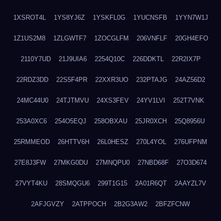
1XSROT4L
1YS8YJ6Z
1YSKFL0G
1YUCNSFB
1YYN7W1J
1Z1US2M8
1ZLGWTF7
1ZOCGLFM
206VNFLF
20GH4EFO
2110Y7UD
21J9UIA6
2254Q10C
226DDKTL
22R2IX7P
22RDZ3DD
22S5F4PR
22XXR3UO
232PTAJG
24AZ56D2
24MC44U0
24TJTMVU
24XS3FEV
24YV1LVI
252T7VNK
253A0XC6
254O5EQJ
258OBXAU
25JR0XCH
25Q8956U
25RMMEOD
26HTTV6H
26L0HESZ
270L4YOL
276UFPNM
27E8J3FW
27MKG0DU
27MNQPU0
27NBD68F
27O3D674
27VYT4KU
28SMQGU6
299T1G15
2A01R6QT
2AAYZL7V
2AFJGVZY
2ATPPOCH
2B2G3AW2
2BFZFCNW