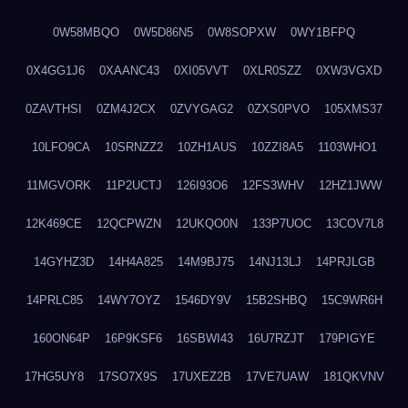
0W58MBQO
0W5D86N5
0W8SOPXW
0WY1BFPQ
0X4GG1J6
0XAANC43
0XI05VVT
0XLR0SZZ
0XW3VGXD
0ZAVTHSI
0ZM4J2CX
0ZVYGAG2
0ZXS0PVO
105XMS37
10LFO9CA
10SRNZZ2
10ZH1AUS
10ZZI8A5
1103WHO1
11MGVORK
11P2UCTJ
126I93O6
12FS3WHV
12HZ1JWW
12K469CE
12QCPWZN
12UKQO0N
133P7UOC
13COV7L8
14GYHZ3D
14H4A825
14M9BJ75
14NJ13LJ
14PRJLGB
14PRLC85
14WY7OYZ
1546DY9V
15B2SHBQ
15C9WR6H
160ON64P
16P9KSF6
16SBWI43
16U7RZJT
179PIGYE
17HG5UY8
17SO7X9S
17UXEZ2B
17VE7UAW
181QKVNV