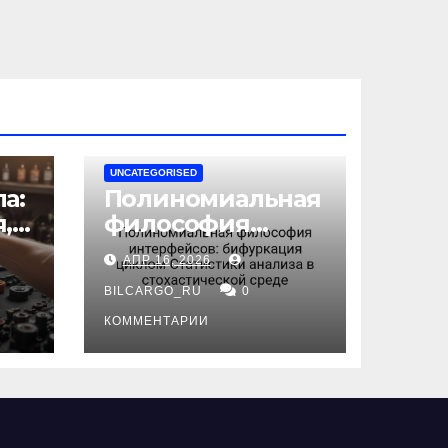
UNCATEGORISED
а:
Полиномиальная
,
философия
интерфейсов:
АПР 16, 2026
бифуркация
циклом
BILCARGO_RU
0
ов
Статистики
КОММЕНТАРИИ
анализа в
стохастической
среде