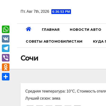
Перейти
к
Пт. Авг 7th, 2026
6:36:53 PM
содержанию
ГЛАВНАЯ
НОВОСТИ АВТО
W
СОВЕТЫ АВТОМОБИЛИСТАМ
КУДА 
h
V
a
K
T
Сочи
t
e
V
s
l
i
A
O
e
b
p
d
О
g
e
p
n
Средняя температура: 10°C, Стоимость отеля
т
r
r
o
Лучший сезон: зима
п
a
k