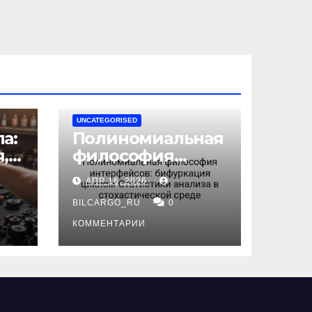
UNCATEGORISED
а:
Полиномиальная
,
философия
интерфейсов:
АПР 16, 2026
бифуркация
циклом
BILCARGO_RU
0
ов
Статистики
КОММЕНТАРИИ
анализа в
стохастической
среде