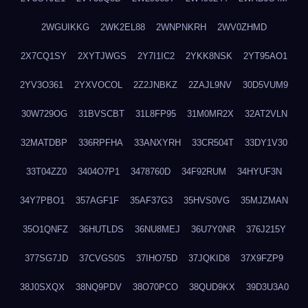
2WGUIKKG
2WK2EL88
2WNPNKRH
2WV0ZHMD
2X7CQ1SY
2XYTJWGS
2Y7I1IC2
2YKK8NSK
2YT95AO1
2YV3O361
2YXVOCOL
2Z2JNBKZ
2ZAJL9NV
30D5VUM9
30W729OG
31BVSCBT
31L8FP95
31M0MR2X
32AT2VLN
32MATDBP
336RPFHA
33ANXYRH
33CR504T
33DY1V30
33T04ZZ0
3404O7P1
3478760D
34F92RUM
34HYUF3N
34Y7PBO1
357AGF1F
35AF37G3
35HVS0VG
35MJZMAN
35O1QNFZ
36HUTLDS
36NU8MEJ
36U7Y0NR
376J215Y
377SG7JD
37CVGS0S
37IHO75D
37JQKID8
37X9FZP9
38J0SXQX
38NQ9PDV
38O70PCO
38QUD9KX
39D3U3A0