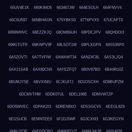
65UV4E1K
660K94O5
663467JW
664ESOLH
664FNVV4
66C6U597
66NBHAON
675YBKS0
67T6PVX5
67UCAPT0
6899WHVC
68EZZKJQ
68OMB6UH
68PDCJPV
68QHDOI3
699GTUTR
69KWPV8F
69LSOT1W
69PLXGPN
69S53RP0
6A5ZOVTI
6A7TVFIW
6AMAWT34
6ANZ4C8L
6AS3LJQ4
6AX21SAB
6AX80CNX
6AYEZFQ7
6B0V87BD
6BA9R10Z
6BUMJY5E
6BVXINIU
6CJKUI7J
6D1OSCXH
6D8BUPZM
6DCMVTHM
6DDK07UL
6DEL198E
6DMVW7ZP
6DO5WVEC
6DPAK2I3
6DREN8XO
6DSSGCV5
6EEGL9Z9
6EI21UCB
6EMNTEE0
6F1DJ5WF
6G3CXI93
6G3KEGYN
6H6L0Z3E
6HD2DCBO
6HM0FQJT
6HWL9A3P
6I5IUH76