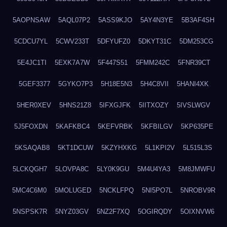
5AOPNSAW
5AQL07P2
5ASS9KJO
5AY4N3YE
5B3AF4SH
5CDCU7YL
5CWV233T
5DFYUFZ0
5DKYT31C
5DM253CG
5E4JC1TI
5EXK7A7W
5F447S51
5FMM242C
5FNR39CT
5GEF3377
5GYKO7P3
5H18E5N3
5H4C8VII
5HANI4XK
5HER0XEV
5HNS21Z8
5IFXGJFK
5IITXOZY
5IVSLWGV
5J5FOXDN
5KAFKBC4
5KEFVRBK
5KFBILGV
5KP635PE
5KSAQAB8
5KT1DCUW
5KZYHXKG
5L1KPI2V
5L515L3S
5LCKQGH7
5LOVPA8C
5LY0K9GU
5M4U4YA3
5M8JMWFU
5MC4C6M0
5MOLUGED
5NCKLFPQ
5NI5PO7L
5NROBV9R
5NSPSK7R
5NYZ03GV
5NZ2F7XQ
5OGIRQDY
5OIXNVW6