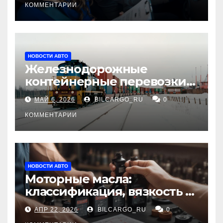
КОММЕНТАРИИ
НОВОСТИ АВТО
Железнодорожные
контейнерные перевозки
из Китая в Россию:
МАЙ 6, 2026
BILCARGO_RU
0
маршруты, сроки и
требования
КОММЕНТАРИИ
НОВОСТИ АВТО
Моторные масла:
классификация, вязкость и
рекомендации по выбору
АПР 22, 2026
BILCARGO_RU
0
для различных типов