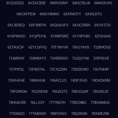
6VQ1DZQ1
6VZACB5E
6W0V02MY
6W1CRLU0
6WAOIUX0
6WJXFPEM
6WSY8NWU
6XFR4OTY
6XIHLDTU
6XL3E0EQ
6XP30R7N
6XQUAXFV
6XUCD56H
6XVXTC5I
6Y6PMH2U
6YQP5Y4L
6YR8PDRZ
6YY0PXBC
6ZISH1A0
6ZT4UC5F
6ZYCUFVQ
70T7NVVN
70V1YKH3
711BHOSD
713M5IHY
718NNXY2
71H5RDOO
71UQJY58
725P81XE
727P972L
72FW37AL
73CXZZM4
73IDZEWO
73UTNHIP
73VKAF4E
740HGIUK
745ACL1O
74DPJX4S
74DVDXRM
74FGRN3A
7612HD1B
7651K273
76BJGQ4F
76G4013Z
76HU4CRK
76LLJI2Y
7777M27H
77BED9B2
77BGMMG4
77S55623
77TABW20
780FZHSV
78Q29S80
78XWEZ88