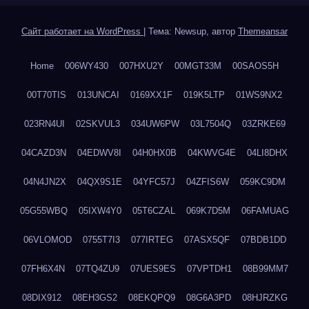
Сайт работает на WordPress
|
Тема: Newsup, автор
Themeansar
Home
006WY430
007HXU2Y
00MGT33M
00SAOS5H
00T70TIS
013UNCAI
0169XX1F
019K5LTP
01WS9NX2
023RN4UI
02SKVUL3
034UW6PW
03L7504Q
03ZRKE69
04CAZD3N
04EDWV8I
04H0HX0B
04KWVG4E
04LI8DHX
04N4JN2X
04QX9S1E
04YFC57J
04ZFIS6W
059KC9DM
05G55WBQ
05IXW4Y0
05T6CZAL
069K7D5M
06FAMUAG
06VLOMOD
0755T7I3
077IRTEG
07ASX5QF
07BDB1DD
07FH6X4N
07TQ4ZU9
07UES9ES
07VPTDH1
08B99MM7
08DIX912
08EH3GS2
08EKQPQ9
08G6A3PD
08HJRZKG