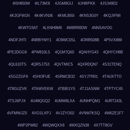
4I5H850W
4IL73M3I
4JGM8GIJ
4JH8IPKK
4JS349D2
4K2GFW1N
4K4KVN36
4KML855I
4KNS3G0Y
4KQJIFMI
4KWTO3AT
4LXNH9M8
4M8RR8DW
4NNSAVOG
4NOFJHTI
4NRBYMY1
4O9WC0SL
4ORR508B
4P5VX889
4PE2DGG9
4PW810LS
4Q1M7Q60
4QAHYG43
4QHYCH8B
4QL610TS
4QRSJ753
4QVTMIC5
4QXRDQN7
4S31TENQ
4SGZZGF9
4SHI3FUE
4SRMCB32
4SYJTR01
4T4UXTTO
4T8GUZVK
4TAWVEKW
4TBBI1Y5
4TJ1ASNW
4TPTYC45
4TSJ6PJX
4U48QGQ2
4UMM8LXA
4UNHPQM1
4URT243L
4VFMWJZ0
4VGSLXPJ
4VJZYO02
4VNW7KSQ
4W6ZE1F7
4WP2PW82
4WQWQXX8
4WXQZN38
4X7TT8GV