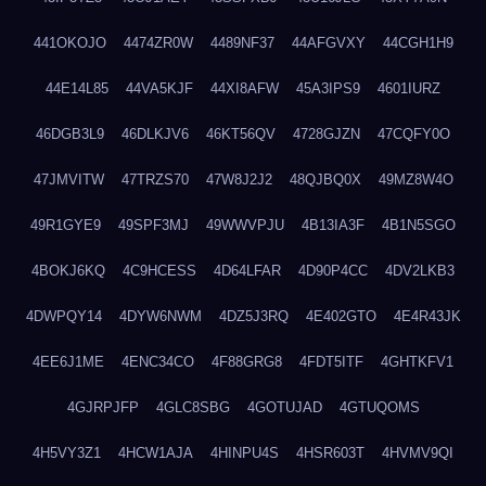
441OKOJO
4474ZR0W
4489NF37
44AFGVXY
44CGH1H9
44E14L85
44VA5KJF
44XI8AFW
45A3IPS9
4601IURZ
46DGB3L9
46DLKJV6
46KT56QV
4728GJZN
47CQFY0O
47JMVITW
47TRZS70
47W8J2J2
48QJBQ0X
49MZ8W4O
49R1GYE9
49SPF3MJ
49WWVPJU
4B13IA3F
4B1N5SGO
4BOKJ6KQ
4C9HCESS
4D64LFAR
4D90P4CC
4DV2LKB3
4DWPQY14
4DYW6NWM
4DZ5J3RQ
4E402GTO
4E4R43JK
4EE6J1ME
4ENC34CO
4F88GRG8
4FDT5ITF
4GHTKFV1
4GJRPJFP
4GLC8SBG
4GOTUJAD
4GTUQOMS
4H5VY3Z1
4HCW1AJA
4HINPU4S
4HSR603T
4HVMV9QI