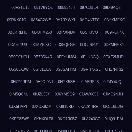
08R2TE13
091V6YQE
0959345H
097C3BE4
09DI9AQ2
09RKK0JO
0A54G2WE
0A7RXWXI
0AG4NTTC
0AYXMFKC
0BO4RLHU
0BOHM258
0BPJ04DK
0BSHJVOT
0C9RGFN6
0CA5T1U9
0CMYI0KC
0D38QEGH
0DCJSPJ1
0DZMHHX1
0E9GCHCU
0EZ05K4R
0FFYUM84
0FLIL6GQ
0FXF2MUD
0G363XJW
0GI31E0A
0GJSAH4M
0GRH7XSL
0H17NT32
0H7Y9RRM
0H9OI0N1
0HYK5SEI
0IA5RSJ3
0IF4Y4UQ
0IM5QCNL
0IUZL33Y
0J6YMSQ9
0JAWX05J
0JMG9NJH
0JX5HAPI
0JXDX9ZM
0K8I19RD
0KA2KHRR
0KCE9EJG
0KFC83WS
0KHXDLT8
0KO7R0BZ
0LA240G7
0LIQ91PM
0LPY3G1Z
0LTLQ0B4
0M40H0CT
0MCMJJJP
0N1LZI50