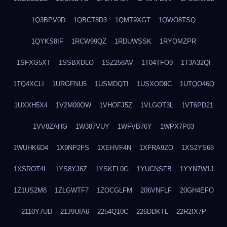
1Q3BPV0D
1QBCT8D3
1QMT9XGT
1QWO8TSQ
1QYKS8IF
1RCW99QZ
1RDUWSSK
1RYOMZPR
1SFXG5XT
1SSBXDLO
1SZ258AV
1T04TFO9
1T3A32QI
1TQ4XCLI
1URGFNU5
1USMDQTI
1USXOD9C
1UTQO46Q
1UXXH5X4
1V2M00OW
1VHOFJ5Z
1VLGOT3L
1VT6PD21
1VV8ZAHG
1W387VUY
1WFVB76Y
1WPX7P03
1WUHK6D4
1X9NP2FS
1XEHVF4N
1XFRA9ZO
1XS2YS68
1XSROT4L
1YS8YJ6Z
1YSKFL0G
1YUCNSFB
1YYN7W1J
1Z1US2M8
1ZLGWTF7
1ZOCGLFM
206VNFLF
20GH4EFO
2110Y7UD
21J9UIA6
2254Q10C
226DDKTL
22R2IX7P