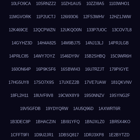
10LFO9CA
10SRNZZ2
10ZH1AUS
10ZZI8A5
1103WHO1
11MGVORK
11P2UCTJ
126I93O6
12FS3WHV
12HZ1JWW
12K469CE
12QCPWZN
12UKQO0N
133P7UOC
13COV7L8
14GYHZ3D
14H4A825
14M9BJ75
14NJ13LJ
14PRJLGB
14PRLC85
14WY7OYZ
1546DY9V
15B2SHBQ
15C9WR6H
160ON64P
16P9KSF6
16SBWI43
16U7RZJT
179PIGYE
17HG5UY8
17SO7X9S
17UXEZ2B
17VE7UAW
181QKVNV
18FL2H11
18UVF9V8
19CWX8Y9
19S0NNZV
19SYNG2F
19V5GFDB
19YDYQRW
1AU5Q96D
1AXWRT6R
1B3DEC8P
1BHACZIN
1BI91YFQ
1BNJXLZ0
1BR5X4KO
1CFFT9FI
1D9U2JR1
1DBSQ817
1DRJ3XP8
1E2BYTZD