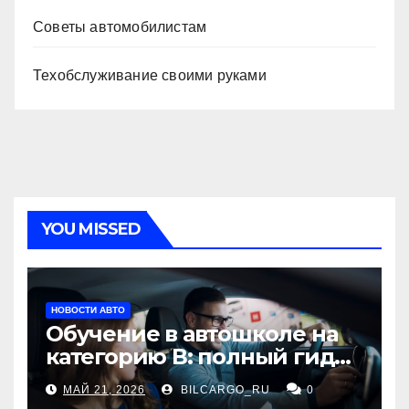
Советы автомобилистам
Техобслуживание своими руками
YOU MISSED
НОВОСТИ АВТО
Обучение в автошколе на
категорию В: полный гид
для будущих водителей
МАЙ 21, 2026
BILCARGO_RU
0