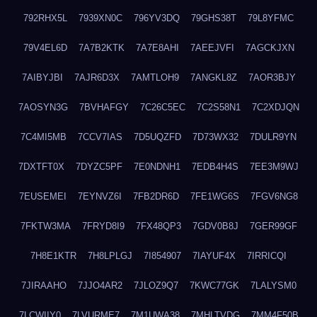
792RHX5L
7939XN0C
796YV3DQ
79GHS38T
79L8YFMC
79V4EL6D
7A7B2KTK
7A7E8AHI
7AEEJVFI
7AGCKJXN
7AIBYJBI
7AJR6D3X
7AMTLOH9
7ANGKL8Z
7AOR3BJY
7AOSYN3G
7BVHAFGY
7C26C5EC
7C2S58N1
7C2XDJQN
7C4MI5MB
7CCV7IAS
7D5UQZFD
7D73WX32
7DULR9YN
7DXTFT0X
7DYZC5PF
7E0NDNH1
7EDB4H4S
7EE3M9WJ
7EUSEMEI
7EYNVZ6I
7FB2DR6D
7FE1WG6S
7FGV6NG8
7FKTW3MA
7FRYD8I9
7FX48QP3
7GDV0B8J
7GER99GF
7H8E1KTR
7H8LPLGJ
7I854907
7IAYUF4X
7IRRICQI
7JIRAAHO
7JJO4AR2
7JLOZ9Q7
7KWC77GK
7LALYSM0
7LCWIIY0
7LVURME7
7M1UWA38
7MHLTVDG
7MM4F50B