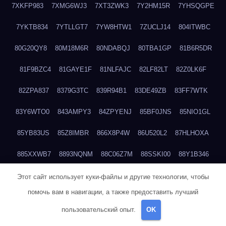
7XKFP983
7XMG6WJ3
7XT3ZWK3
7Y2HM15R
7YHSQGPE
7YKTB834
7YTLLGT7
7YW8HTW1
7ZUCLJ14
804ITWBC
80G20QY8
80M18M6R
80NDABQJ
80TBA1GP
81B6R5DR
81F9BZC4
81GAYE1F
81NLFAJC
82LF82LT
82Z0LK6F
82ZPA837
8379G3TC
839R94B1
83DE49ZB
83FF7WTK
83Y6WTO0
843AMPY3
84ZPYENJ
85BF0JNS
85NIO1GL
85YB83US
85Z8IMBR
866X8P4W
86U520L2
87HLHOXA
885XXWB7
8893NQNM
88C06Z7M
88SSKI00
88Y1B346
88ZYQON6
88ZZ29JA
895NL72T
89WVKQCH
8A6B5EEP
Этот сайт использует куки-файлы и другие технологии, чтобы
помочь вам в навигации, а также предоставить лучший
8BBJWQMN
8BJPIIGO
8BSWANL0
8BVB056I
8BZT9YKF
пользовательский опыт.
OK
8BZZZWSD
8C2C6QL5
8C6H1X9Q
8CEG9O6P
8CFDQ2M4