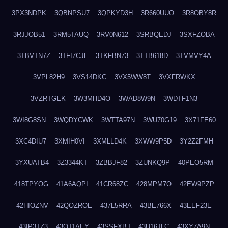
3PX3NDPK
3QBNPSU7
3QPKYD3H
3R660UUO
3R8OBY8R
3RJJOB51
3RM5TAUQ
3RV0N612
3SRBQEDJ
3SXFZOBA
3TBVTN7Z
3TFI7CJL
3TKFBN73
3TTB618D
3TVMVY4A
3VPL82H9
3VS14DKC
3VX5WW8T
3VXFRWKX
3VZRTGEK
3W3MHD4O
3WAD8W9N
3WDTF1N3
3WI8G8SN
3WQDYCWK
3WTTA97N
3WU70G19
3X71FE60
3XC4DIU7
3XMIH0VI
3XMLLD4K
3XWW9P5D
3Y2Z2FMH
3YXUATB4
3Z3344KT
3ZBBJF82
3ZUNKQ9P
40PEO5RM
418TPYOG
41A6AQPI
41CR68ZC
428MPM7O
42EW9PZP
42HIOZNV
42QOZROE
437L5RRA
43BE766X
43EEF23E
43IP3TZ3
43OJ1AEY
43SSFXBJ
43U16JLC
43XY7A9N