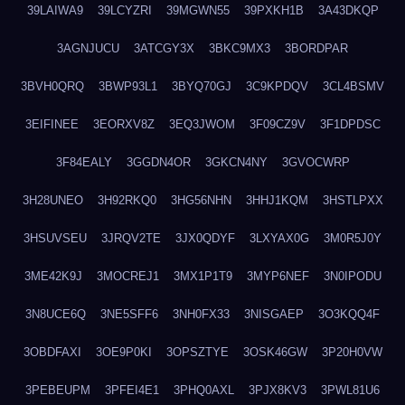
39LAIWA9
39LCYZRI
39MGWN55
39PXKH1B
3A43DKQP
3AGNJUCU
3ATCGY3X
3BKC9MX3
3BORDPAR
3BVH0QRQ
3BWP93L1
3BYQ70GJ
3C9KPDQV
3CL4BSMV
3EIFINEE
3EORXV8Z
3EQ3JWOM
3F09CZ9V
3F1DPDSC
3F84EALY
3GGDN4OR
3GKCN4NY
3GVOCWRP
3H28UNEO
3H92RKQ0
3HG56NHN
3HHJ1KQM
3HSTLPXX
3HSUVSEU
3JRQV2TE
3JX0QDYF
3LXYAX0G
3M0R5J0Y
3ME42K9J
3MOCREJ1
3MX1P1T9
3MYP6NEF
3N0IPODU
3N8UCE6Q
3NE5SFF6
3NH0FX33
3NISGAEP
3O3KQQ4F
3OBDFAXI
3OE9P0KI
3OPSZTYE
3OSK46GW
3P20H0VW
3PEBEUPM
3PFEI4E1
3PHQ0AXL
3PJX8KV3
3PWL81U6