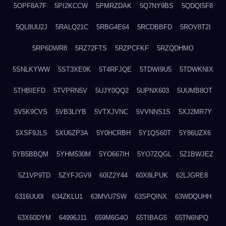
5OPF8A7F
5PI2KCCW
5PMRZDAK
5Q7NY9BS
5QDQI5F8
5QL8UU2J
5RALQ21C
5RBG4E64
5RCDBBFD
5ROV8T2I
5RP6DWR8
5RZ72FTS
5RZPCFKF
5RZQDHMO
5SNLKYWW
5ST3XE0K
5T4RFJQE
5TDWI9U5
5TDWKNIX
5THBIEFD
5TVPRN5V
5UJY0QQ2
5UPNX603
5UUMB8OT
5V5K9CVS
5VB3LIYB
5VTXJVNC
5VVNNS1S
5XJ2MR7Y
5XSF9JLS
5XU6ZP3A
5Y0HCRBH
5Y1QS60T
5Y86UZX6
5YB5BBQM
5YHM530M
5YO667IH
5YO7ZQGL
5Z1BWJEZ
5Z1VP9TD
5ZYFJGV9
60IZ2Y44
60X8LPUK
62LJGRE8
6316UU0I
634ZKLU1
63MVU7SW
63SPQINX
63WDQUHH
63X60DYM
64996J11
659M6G4O
65TIBAG5
65TN6NPQ