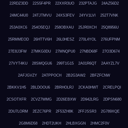
22RDZ3DD
22S5F4PR
22XXR3UO
232PTAJG
24AZ56D2
24MC44U0
24TJTMVU
24XS3FEV
24YV1LVI
252T7VNK
253A0XC6
254O5EQJ
258OBXAU
25JR0XCH
25Q8956U
25RMMEOD
26HTTV6H
26L0HESZ
270L4YOL
276UFPNM
27E8J3FW
27MKG0DU
27MNQPU0
27NBD68F
27O3D674
27VYT4KU
28SMQGU6
299T1G15
2A01R6QT
2AAYZL7V
2AFJGVZY
2ATPPOCH
2B2G3AW2
2BFZFCNW
2BKKV1H5
2BLDOOU6
2BRHOLRJ
2CKA0HWT
2CRELPQI
2CSOTXFR
2CVZ7WMG
2D26EBXW
2D942LRG
2DPSN680
2DU7LORM
2EZC76PR
2F53ZH8K
2FFJSSR3
2G789XQE
2G8M6D58
2HDT2UKH
2HLBXGGN
2HMC2F0V