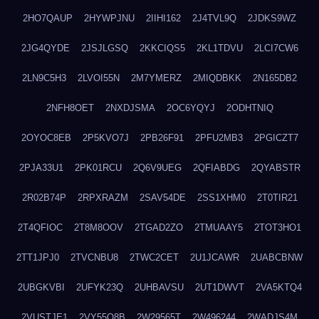
2HO7QAUP
2HYWPJNU
2IIHI162
2J4TVL9Q
2JDKS9WZ
2JG4QYDE
2JSJLGSQ
2KKCIQS5
2KL1TDVU
2LCI7CW6
2LN9C5H3
2LVOI55N
2M7YMERZ
2MIQDBKK
2N165DB2
2NFH8OET
2NXDJSMA
2OC6YQYJ
2ODHTNIQ
2OYOC8EB
2P5KVO7J
2PB26F91
2PFU2MB3
2PGICZT7
2PJA33U1
2PK01RCU
2Q6V9UEG
2QFIABDG
2QYABSTR
2R02B74P
2RPXRAZM
2SAV54DE
2SS1XHM0
2T0TIR21
2T4QFIOC
2T8M8OOV
2TGAD2ZO
2TMUAAY5
2TOT3HO1
2TT1JPJ0
2TVCNBU8
2TWC2CET
2U1JCAWR
2UABCBNW
2UBGKVBI
2UFYK23Q
2UHBAVSU
2UT1DWVT
2VA5KTQ4
2VUSTJE1
2VY55Q8B
2W29565T
2W496244
2WADJS4M