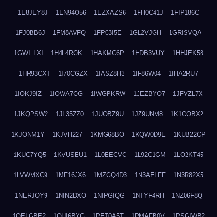
1E8JEY8J
1EN94O56
1EZXAZS6
1FH0C41J
1FIP186C
1FJ0BB6J
1FM8AVFQ
1FP03I5E
1GL2VJGH
1GRISVQA
1GWILLXI
1H4L4ROK
1HAKMC6P
1HDB3VUY
1HHJEK58
1HR93CXT
1I70CGZX
1IASZ8H3
1IF86W04
1IHA2RU7
1IOKJ9IZ
1IOWA7OG
1IWGPKRW
1JEZBYO7
1JFVZL7X
1JKQPSW2
1JL35ZZ0
1JUOBZ9U
1JZ9UNM8
1K1OOBX2
1KJONM1Y
1KJVH227
1KMG68BO
1KQW0D9E
1KUB22OP
1KUC7YQ5
1KVUSEU1
1L0EECVC
1L92C1GM
1LO2KT45
1LVWMXC9
1MF16JX6
1MZGQ4D3
1N3AELFF
1N3R82X5
1NERJOY9
1NIN2DXO
1NIPGIQG
1NTYF4RH
1NZ06F8Q
1OELGBE2
1OUI6BYG
1PET0A5T
1PMAFB0V
1PSGIWB2