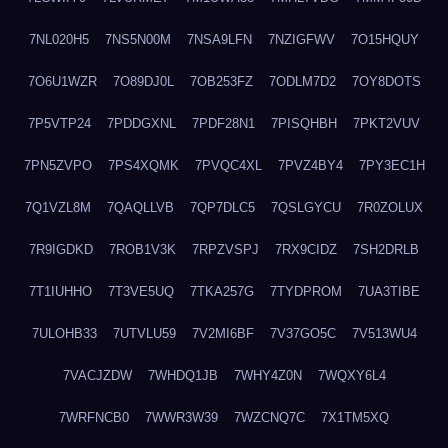
7NL020H5
7NS5N00M
7NSA9LFN
7NZIGFWV
7O15HQUY
7O6U1WZR
7O89DJ0L
7OB253FZ
7ODLM7D2
7OY8DOTS
7P5VTP24
7PDDGXNL
7PDF28N1
7PISQHBH
7PKT2VUV
7PN5ZVPO
7PS4XQMK
7PVQC4XL
7PVZ4BY4
7PY3EC1H
7Q1VZL8M
7QAQLLVB
7QP7DLC5
7QSLGYCU
7R0ZOLUX
7R9IGDKD
7ROB1V3K
7RPZVSPJ
7RX9CIDZ
7SH2DRLB
7T1IUHHO
7T3VE5UQ
7TKA257G
7TYDPROM
7UA3TIBE
7ULOHB33
7UTVLU59
7V2MI6BF
7V37GO5C
7V513WU4
7VACJZDW
7WHDQ1JB
7WHY4Z0N
7WQXY6L4
7WRFNCB0
7WWR3W39
7WZCNQ7C
7X1TM5XQ