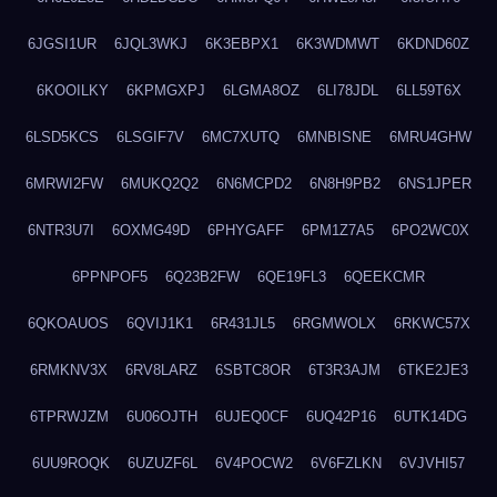
6JGSI1UR
6JQL3WKJ
6K3EBPX1
6K3WDMWT
6KDND60Z
6KOOILKY
6KPMGXPJ
6LGMA8OZ
6LI78JDL
6LL59T6X
6LSD5KCS
6LSGIF7V
6MC7XUTQ
6MNBISNE
6MRU4GHW
6MRWI2FW
6MUKQ2Q2
6N6MCPD2
6N8H9PB2
6NS1JPER
6NTR3U7I
6OXMG49D
6PHYGAFF
6PM1Z7A5
6PO2WC0X
6PPNPOF5
6Q23B2FW
6QE19FL3
6QEEKCMR
6QKOAUOS
6QVIJ1K1
6R431JL5
6RGMWOLX
6RKWC57X
6RMKNV3X
6RV8LARZ
6SBTC8OR
6T3R3AJM
6TKE2JE3
6TPRWJZM
6U06OJTH
6UJEQ0CF
6UQ42P16
6UTK14DG
6UU9ROQK
6UZUZF6L
6V4POCW2
6V6FZLKN
6VJVHI57