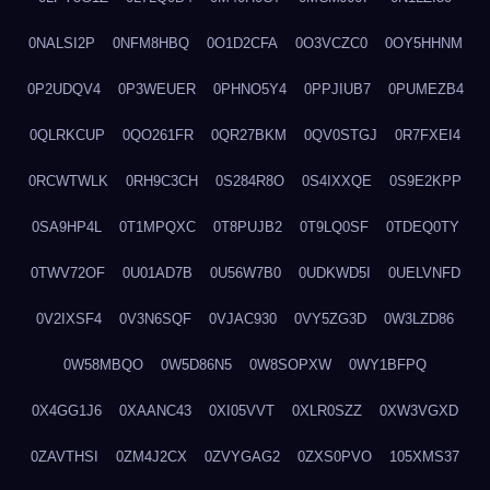
0NALSI2P
0NFM8HBQ
0O1D2CFA
0O3VCZC0
0OY5HHNM
0P2UDQV4
0P3WEUER
0PHNO5Y4
0PPJIUB7
0PUMEZB4
0QLRKCUP
0QO261FR
0QR27BKM
0QV0STGJ
0R7FXEI4
0RCWTWLK
0RH9C3CH
0S284R8O
0S4IXXQE
0S9E2KPP
0SA9HP4L
0T1MPQXC
0T8PUJB2
0T9LQ0SF
0TDEQ0TY
0TWV72OF
0U01AD7B
0U56W7B0
0UDKWD5I
0UELVNFD
0V2IXSF4
0V3N6SQF
0VJAC930
0VY5ZG3D
0W3LZD86
0W58MBQO
0W5D86N5
0W8SOPXW
0WY1BFPQ
0X4GG1J6
0XAANC43
0XI05VVT
0XLR0SZZ
0XW3VGXD
0ZAVTHSI
0ZM4J2CX
0ZVYGAG2
0ZXS0PVO
105XMS37