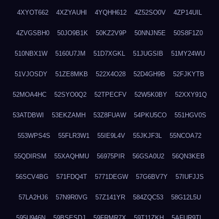
4XYOT662
4XZYAUHI
4YQHH612
4Z52SO0V
4ZP14UIL
4ZVGSBH0
50JO9B1K
50KZ2V9P
50NNJN5E
50S8F1Z0
510NBX1W
5160U7JM
51D7XGKL
51JUGSIB
51MY24WU
51VJOSDY
51ZE8MKB
522X4O28
52D4GH9B
52FJKYTB
52MOA4HC
52SYO0Q2
52TPECFV
52W5K0BY
52XXY91Q
53ATDBWI
53EKZAMH
53Z8FUAW
54PKU5CO
551HGV0S
553WPS4S
55FLR3W1
55IE9L4V
55JKJF3L
55NCOA72
55QDIRSM
55XAQHMU
56975PIR
56GSA0U2
56QN3KEB
56SCV4BG
571FDQ4T
5771DEGW
57G6BV7Y
57IUFJJS
57LA2HJ6
57N9R0VG
57Z141YR
584ZQC53
58G12L5U
595U946N
59BSESDJ
59FRMR7X
59T11ZKH
5AFUR9TL