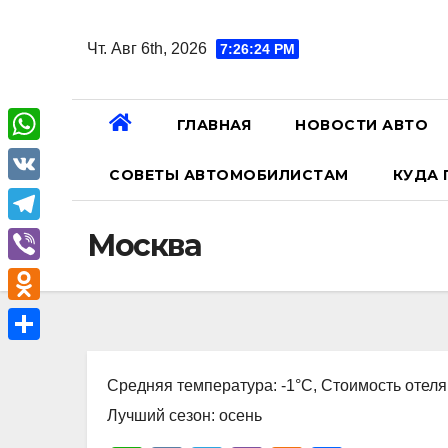
Перейти
к
Чт. Авг 6th, 2026
7:26:25 PM
содержанию
ГЛАВНАЯ
НОВОСТИ АВТО
W
СОВЕТЫ АВТОМОБИЛИСТАМ
КУДА 
h
V
a
K
T
Москва
t
e
V
s
l
i
A
O
e
b
p
d
О
g
e
p
n
Средняя температура: -1°C, Стоимость отеля
т
r
r
o
Лучший сезон: осень
п
a
k