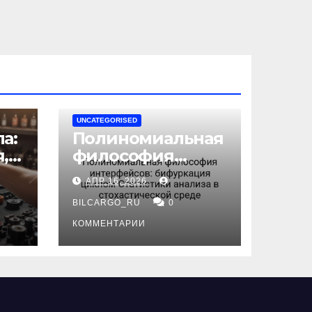
UNCATEGORISED
а:
Полиномиальная
,
философия
интерфейсов:
АПР 16, 2026
бифуркация
циклом
BILCARGO_RU
0
ов
Статистики
КОММЕНТАРИИ
анализа в
стохастической
среде