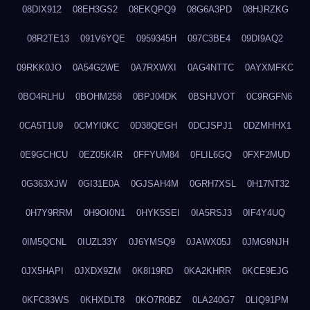
08DIX912
08EH3GS2
08EKQPQ9
08G6A3PD
08HJRZKG
08R2TE13
091V6YQE
0959345H
097C3BE4
09DI9AQ2
09RKK0JO
0A54G2WE
0A7RXWXI
0AG4NTTC
0AYXMFKC
0BO4RLHU
0BOHM258
0BPJ04DK
0BSHJVOT
0C9RGFN6
0CA5T1U9
0CMYI0KC
0D38QEGH
0DCJSPJ1
0DZMHHX1
0E9GCHCU
0EZ05K4R
0FFYUM84
0FLIL6GQ
0FXF2MUD
0G363XJW
0GI31E0A
0GJSAH4M
0GRH7XSL
0H17NT32
0H7Y9RRM
0H9OI0N1
0HYK5SEI
0IA5RSJ3
0IF4Y4UQ
0IM5QCNL
0IUZL33Y
0J6YMSQ9
0JAWX05J
0JMG9NJH
0JX5HAPI
0JXDX9ZM
0K8I19RD
0KA2KHRR
0KCE9EJG
0KFC83WS
0KHXDLT8
0KO7R0BZ
0LA240G7
0LIQ91PM