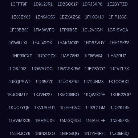
1CFFT9FI
1D9U2JR1
1DBSQ817
1DRJ3XP8
1E2BYTZD
1E8JEY8J
1EN94O56
1EZXAZS6
1FH0C41J
1FIP186C
1FJ0BB6J
1FM8AVFQ
1FP03I5E
1GL2VJGH
1GRISVQA
1GWILLXI
1H4L4ROK
1HAKMC6P
1HDB3VUY
1HHJEK58
1HR93CXT
1I70CGZX
1IASZ8H3
1IF86W04
1IHA2RU7
1IOKJ9IZ
1IOWA7OG
1IWGPKRW
1JEZBYO7
1JFVZL7X
1JKQPSW2
1JL35ZZ0
1JUOBZ9U
1JZ9UNM8
1K1OOBX2
1KJONM1Y
1KJVH227
1KMG68BO
1KQW0D9E
1KUB22OP
1KUC7YQ5
1KVUSEU1
1L0EECVC
1L92C1GM
1LO2KT45
1LVWMXC9
1MF16JX6
1MZGQ4D3
1N3AELFF
1N3R82X5
1NERJOY9
1NIN2DXO
1NIPGIQG
1NTYF4RH
1NZ06F8Q