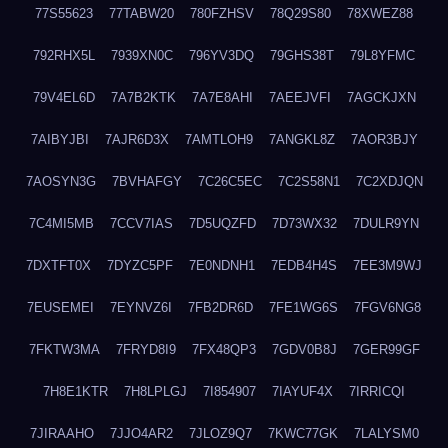
77S55623
77TABW20
780FZHSV
78Q29S80
78XWEZ88
792RHX5L
7939XN0C
796YV3DQ
79GHS38T
79L8YFMC
79V4EL6D
7A7B2KTK
7A7E8AHI
7AEEJVFI
7AGCKJXN
7AIBYJBI
7AJR6D3X
7AMTLOH9
7ANGKL8Z
7AOR3BJY
7AOSYN3G
7BVHAFGY
7C26C5EC
7C2S58N1
7C2XDJQN
7C4MI5MB
7CCV7IAS
7D5UQZFD
7D73WX32
7DULR9YN
7DXTFT0X
7DYZC5PF
7E0NDNH1
7EDB4H4S
7EE3M9WJ
7EUSEMEI
7EYNVZ6I
7FB2DR6D
7FE1WG6S
7FGV6NG8
7FKTW3MA
7FRYD8I9
7FX48QP3
7GDV0B8J
7GER99GF
7H8E1KTR
7H8LPLGJ
7I854907
7IAYUF4X
7IRRICQI
7JIRAAHO
7JJO4AR2
7JLOZ9Q7
7KWC77GK
7LALYSM0