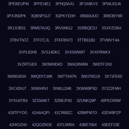
3PEBEUPM
3PFEI4E1
3PHQ0AXL
3PJX8KV3
3PWL81U6
3PX3NDPK
3QBNPSU7
3QPKYD3H
3R660UUO
3R8OBY8R
3RJJOB51
3RM5TAUQ
3RV0N612
3SRBQEDJ
3SXFZOBA
3TBVTN7Z
3TFI7CJL
3TKFBN73
3TTB618D
3TVMVY4A
3VPL82H9
3VS14DKC
3VX5WW8T
3VXFRWKX
3VZRTGEK
3W3MHD4O
3WAD8W9N
3WDTF1N3
3WI8G8SN
3WQDYCWK
3WTTA97N
3WU70G19
3X71FE60
3XC4DIU7
3XMIH0VI
3XMLLD4K
3XWW9P5D
3Y2Z2FMH
3YXUATB4
3Z3344KT
3ZBBJF82
3ZUNKQ9P
40PEO5RM
418TPYOG
41A6AQPI
41CR68ZC
428MPM7O
42EW9PZP
42HIOZNV
42QOZROE
437L5RRA
43BE766X
43EEF23E