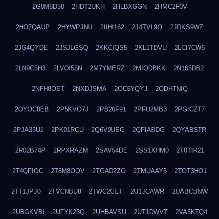
2G8M6D58
2HDT2UKH
2HLBXGGN
2HMC2F0V
2HO7QAUP
2HYWPJNU
2IIHI162
2J4TVL9Q
2JDKS9WZ
2JG4QYDE
2JSJLGSQ
2KKCIQS5
2KL1TDVU
2LCI7CW6
2LN9C5H3
2LVOI55N
2M7YMERZ
2MIQDBKK
2N165DB2
2NFH8OET
2NXDJSMA
2OC6YQYJ
2ODHTNIQ
2OYOC8EB
2P5KVO7J
2PB26F91
2PFU2MB3
2PGICZT7
2PJA33U1
2PK01RCU
2Q6V9UEG
2QFIABDG
2QYABSTR
2R02B74P
2RPXRAZM
2SAV54DE
2SS1XHM0
2T0TIR21
2T4QFIOC
2T8M8OOV
2TGAD2ZO
2TMUAAY5
2TOT3HO1
2TT1JPJ0
2TVCNBU8
2TWC2CET
2U1JCAWR
2UABCBNW
2UBGKVBI
2UFYK23Q
2UHBAVSU
2UT1DWVT
2VA5KTQ4