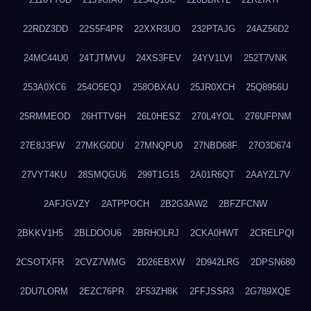
22RDZ3DD
22S5F4PR
22XXR3UO
232PTAJG
24AZ56D2
24MC44U0
24TJTMVU
24XS3FEV
24YV1LVI
252T7VNK
253A0XC6
254O5EQJ
258OBXAU
25JR0XCH
25Q8956U
25RMMEOD
26HTTV6H
26L0HESZ
270L4YOL
276UFPNM
27E8J3FW
27MKG0DU
27MNQPU0
27NBD68F
27O3D674
27VYT4KU
28SMQGU6
299T1G15
2A01R6QT
2AAYZL7V
2AFJGVZY
2ATPPOCH
2B2G3AW2
2BFZFCNW
2BKKV1H5
2BLDOOU6
2BRHOLRJ
2CKA0HWT
2CRELPQI
2CSOTXFR
2CVZ7WMG
2D26EBXW
2D942LRG
2DPSN680
2DU7LORM
2EZC76PR
2F53ZH8K
2FFJSSR3
2G789XQE