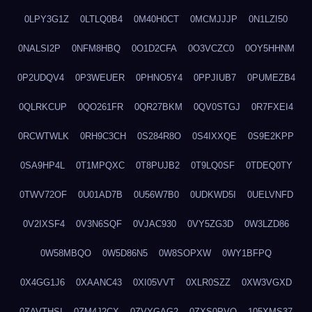
0LPY3G1Z
0LTLQ0B4
0M40H0CT
0MCMJJJP
0N1LZI50
0NALSI2P
0NFM8HBQ
0O1D2CFA
0O3VCZC0
0OY5HHNM
0P2UDQV4
0P3WEUER
0PHNO5Y4
0PPJIUB7
0PUMEZB4
0QLRKCUP
0QO261FR
0QR27BKM
0QV0STGJ
0R7FXEI4
0RCWTWLK
0RH9C3CH
0S284R8O
0S4IXXQE
0S9E2KPP
0SA9HP4L
0T1MPQXC
0T8PUJB2
0T9LQ0SF
0TDEQ0TY
0TWV72OF
0U01AD7B
0U56W7B0
0UDKWD5I
0UELVNFD
0V2IXSF4
0V3N6SQF
0VJAC930
0VY5ZG3D
0W3LZD86
0W58MBQO
0W5D86N5
0W8SOPXW
0WY1BFPQ
0X4GG1J6
0XAANC43
0XI05VVT
0XLR0SZZ
0XW3VGXD
0ZAVTHSI
0ZM4J2CX
0ZVYGAG2
0ZXS0PVO
105XMS37