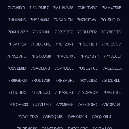
7LCWIIY0
7LVURME7
7M1UWA38
7MHLTVDG
7MM4F50B
7NL020H5
7NS5N00M
7NSA9LFN
7NZIGFWV
7O15HQUY
7O6U1WZR
7O89DJ0L
7OB253FZ
7ODLM7D2
7OY8DOTS
7P5VTP24
7PDDGXNL
7PDF28N1
7PISQHBH
7PKT2VUV
7PN5ZVPO
7PS4XQMK
7PVQC4XL
7PVZ4BY4
7PY3EC1H
7Q1VZL8M
7QAQLLVB
7QP7DLC5
7QSLGYCU
7R0ZOLUX
7R9IGDKD
7ROB1V3K
7RPZVSPJ
7RX9CIDZ
7SH2DRLB
7T1IUHHO
7T3VE5UQ
7TKA257G
7TYDPROM
7UA3TIBE
7ULOHB33
7UTVLU59
7V2MI6BF
7V37GO5C
7V513WU4
7VACJZDW
7WHDQ1JB
7WHY4Z0N
7WQXY6L4
7WRFNCB0
7WWR3W39
7WZCNQ7C
7X1TM5XQ