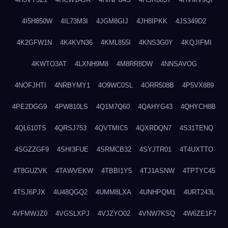
4I5H850W
4IL73M3I
4JGM8GIJ
4JH8IPKK
4JS349D2
4K2GFW1N
4K4KVN36
4KML855I
4KNS3G0Y
4KQJIFMI
4KWTO3AT
4LXNH9M8
4M8RR8DW
4NNSAVOG
4NOFJHTI
4NRBYMY1
4O9WC0SL
4ORR508B
4P5VX889
4PE2DGG9
4PW810LS
4Q1M7Q60
4QAHYG43
4QHYCH8B
4QL610TS
4QRSJ753
4QVTMIC5
4QXRDQN7
4S31TENQ
4SGZZGF9
4SHI3FUE
4SRMCB32
4SYJTR01
4T4UXTTO
4T8GUZVK
4TAWVEKW
4TBBI1Y5
4TJ1ASNW
4TPTYC45
4TSJ6PJX
4U48QGQ2
4UMM8LXA
4UNHPQM1
4URT243L
4VFMWJZ0
4VGSLXPJ
4VJZYO02
4VNW7KSQ
4W6ZE1F7