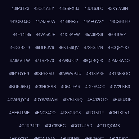
43IP3TZ3
43OJ1AEY
43SSFXBJ
43U16JLC
43XY7A9N
441OKOJO
4474ZR0W
4489NF37
44AFGVXY
44CGH1H9
44E14L85
44VA5KJF
44XI8AFW
45A3IPS9
4601IURZ
46DGB3L9
46DLKJV6
46KT56QV
4728GJZN
47CQFY0O
47JMVITW
47TRZS70
47W8J2J2
48QJBQ0X
49MZ8W4O
49R1GYE9
49SPF3MJ
49WWVPJU
4B13IA3F
4B1N5SGO
4BOKJ6KQ
4C9HCESS
4D64LFAR
4D90P4CC
4DV2LKB3
4DWPQY14
4DYW6NWM
4DZ5J3RQ
4E402GTO
4E4R43JK
4EE6J1ME
4ENC34CO
4F88GRG8
4FDT5ITF
4GHTKFV1
4GJRPJFP
4GLC8SBG
4GOTUJAD
4GTUQOMS
4H5VY3Z1
4HCW1AJA
4HINPU4S
4HSR603T
4HVMV9QI