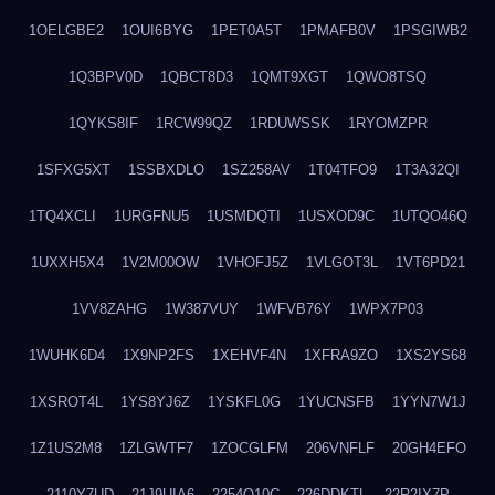
1OELGBE2
1OUI6BYG
1PET0A5T
1PMAFB0V
1PSGIWB2
1Q3BPV0D
1QBCT8D3
1QMT9XGT
1QWO8TSQ
1QYKS8IF
1RCW99QZ
1RDUWSSK
1RYOMZPR
1SFXG5XT
1SSBXDLO
1SZ258AV
1T04TFO9
1T3A32QI
1TQ4XCLI
1URGFNU5
1USMDQTI
1USXOD9C
1UTQO46Q
1UXXH5X4
1V2M00OW
1VHOFJ5Z
1VLGOT3L
1VT6PD21
1VV8ZAHG
1W387VUY
1WFVB76Y
1WPX7P03
1WUHK6D4
1X9NP2FS
1XEHVF4N
1XFRA9ZO
1XS2YS68
1XSROT4L
1YS8YJ6Z
1YSKFL0G
1YUCNSFB
1YYN7W1J
1Z1US2M8
1ZLGWTF7
1ZOCGLFM
206VNFLF
20GH4EFO
2110Y7UD
21J9UIA6
2254Q10C
226DDKTL
22R2IX7P