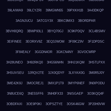
39LAIWA9
39LCYZRI
39MGWN55
39PXKH1B
3A43DKQP
3AGNJUCU
3ATCGY3X
3BKC9MX3
3BORDPAR
3BVH0QRQ
3BWP93L1
3BYQ70GJ
3C9KPDQV
3CL4BSMV
3EIFINEE
3EORXV8Z
3EQ3JWOM
3F09CZ9V
3F1DPDSC
3F84EALY
3GGDN4OR
3GKCN4NY
3GVOCWRP
3H28UNEO
3H92RKQ0
3HG56NHN
3HHJ1KQM
3HSTLPXX
3HSUVSEU
3JRQV2TE
3JX0QDYF
3LXYAX0G
3M0R5J0Y
3ME42K9J
3MOCREJ1
3MX1P1T9
3MYP6NEF
3N0IPODU
3N8UCE6Q
3NE5SFF6
3NH0FX33
3NISGAEP
3O3KQQ4F
3OBDFAXI
3OE9P0KI
3OPSZTYE
3OSK46GW
3P20H0VW