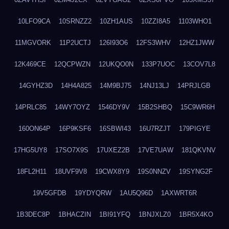
10LFO9CA
10SRNZZ2
10ZH1AUS
10ZZI8A5
1103WHO1
11MGVORK
11P2UCTJ
126I93O6
12FS3WHV
12HZ1JWW
12K469CE
12QCPWZN
12UKQO0N
133P7UOC
13COV7L8
14GYHZ3D
14H4A825
14M9BJ75
14NJ13LJ
14PRJLGB
14PRLC85
14WY7OYZ
1546DY9V
15B2SHBQ
15C9WR6H
160ON64P
16P9KSF6
16SBWI43
16U7RZJT
179PIGYE
17HG5UY8
17SO7X9S
17UXEZ2B
17VE7UAW
181QKVNV
18FL2H11
18UVF9V8
19CWX8Y9
19S0NNZV
19SYNG2F
19V5GFDB
19YDYQRW
1AU5Q96D
1AXWRT6R
1B3DEC8P
1BHACZIN
1BI91YFQ
1BNJXLZ0
1BR5X4KO