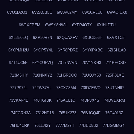
6VQ1DZQ1
6VZACB5E
6W0V02MY
6W1CRLU0
6WAOIUX0
6WJXFPEM
6WSY8NWU
6XFR4OTY
6XIHLDTU
6XL3E0EQ
6XP30R7N
6XQUAXFV
6XUCD56H
6XVXTC5I
6Y6PMH2U
6YQP5Y4L
6YR8PDRZ
6YY0PXBC
6ZISH1A0
6ZT4UC5F
6ZYCUFVQ
70T7NVVN
70V1YKH3
711BHOSD
713M5IHY
718NNXY2
71H5RDOO
71UQJY58
725P81XE
727P972L
72FW37AL
73CXZZM4
73IDZEWO
73UTNHIP
73VKAF4E
740HGIUK
745ACL1O
74DPJX4S
74DVDXRM
74FGRN3A
7612HD1B
7651K273
76BJGQ4F
76G4013Z
76HU4CRK
76LLJI2Y
7777M27H
77BED9B2
77BGMMG4