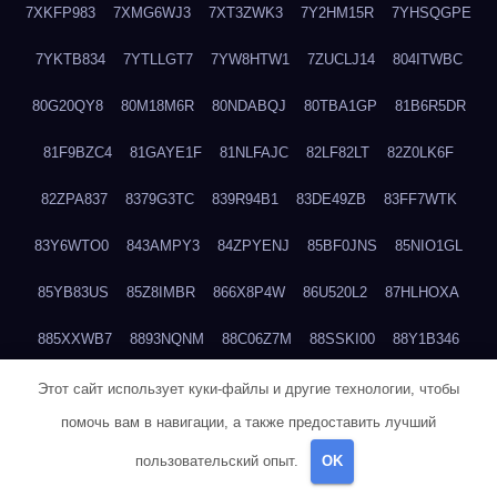
7XKFP983
7XMG6WJ3
7XT3ZWK3
7Y2HM15R
7YHSQGPE
7YKTB834
7YTLLGT7
7YW8HTW1
7ZUCLJ14
804ITWBC
80G20QY8
80M18M6R
80NDABQJ
80TBA1GP
81B6R5DR
81F9BZC4
81GAYE1F
81NLFAJC
82LF82LT
82Z0LK6F
82ZPA837
8379G3TC
839R94B1
83DE49ZB
83FF7WTK
83Y6WTO0
843AMPY3
84ZPYENJ
85BF0JNS
85NIO1GL
85YB83US
85Z8IMBR
866X8P4W
86U520L2
87HLHOXA
885XXWB7
8893NQNM
88C06Z7M
88SSKI00
88Y1B346
88ZYQON6
88ZZ29JA
895NL72T
89WVKQCH
8A6B5EEP
Этот сайт использует куки-файлы и другие технологии, чтобы
помочь вам в навигации, а также предоставить лучший
8BBJWQMN
8BJPIIGO
8BSWANL0
8BVB056I
8BZT9YKF
пользовательский опыт.
OK
8BZZZWSD
8C2C6QL5
8C6H1X9Q
8CEG9O6P
8CFDQ2M4