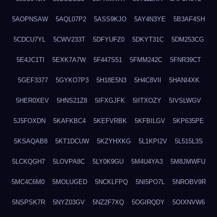
5AOPNSAW
5AQL07P2
5ASS9KJO
5AY4N3YE
5B3AF4SH
5CDCU7YL
5CWV233T
5DFYUFZ0
5DKYT31C
5DM253CG
5E4JC1TI
5EXK7A7W
5F447S51
5FMM242C
5FNR39CT
5GEF3377
5GYKO7P3
5H18E5N3
5H4C8VII
5HANI4XK
5HER0XEV
5HNS21Z8
5IFXGJFK
5IITXOZY
5IVSLWGV
5J5FOXDN
5KAFKBC4
5KEFVRBK
5KFBILGV
5KP635PE
5KSAQAB8
5KT1DCUW
5KZYHXKG
5L1KPI2V
5L515L3S
5LCKQGH7
5LOVPA8C
5LY0K9GU
5M4U4YA3
5M8JMWFU
5MC4C6M0
5MOLUGED
5NCKLFPQ
5NI5PO7L
5NROBV9R
5NSPSK7R
5NYZ03GV
5NZ2F7XQ
5OGIRQDY
5OIXNVW6