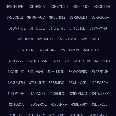
3PX3NDPK
3QBNPSU7
3QPKYD3H
3R660UUO
3R8OBY8R
3RJJOB51
3RM5TAUQ
3RV0N612
3SRBQEDJ
3SXFZOBA
3TBVTN7Z
3TFI7CJL
3TKFBN73
3TTB618D
3TVMVY4A
3VPL82H9
3VS14DKC
3VX5WW8T
3VXFRWKX
3VZRTGEK
3W3MHD4O
3WAD8W9N
3WDTF1N3
3WI8G8SN
3WQDYCWK
3WTTA97N
3WU70G19
3X71FE60
3XC4DIU7
3XMIH0VI
3XMLLD4K
3XWW9P5D
3Y2Z2FMH
3YXUATB4
3Z3344KT
3ZBBJF82
3ZUNKQ9P
40PEO5RM
418TPYOG
41A6AQPI
41CR68ZC
428MPM7O
42EW9PZP
42HIOZNV
42QOZROE
437L5RRA
43BE766X
43EEF23E
43IP3TZ3
43OJ1AEY
43SSFXBJ
43U16JLC
43XY7A9N