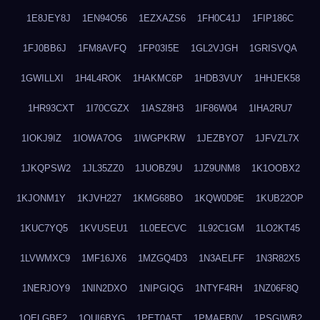
1E8JEY8J
1EN94O56
1EZXAZS6
1FH0C41J
1FIP186C
1FJ0BB6J
1FM8AVFQ
1FP03I5E
1GL2VJGH
1GRISVQA
1GWILLXI
1H4L4ROK
1HAKMC6P
1HDB3VUY
1HHJEK58
1HR93CXT
1I70CGZX
1IASZ8H3
1IF86W04
1IHA2RU7
1IOKJ9IZ
1IOWA7OG
1IWGPKRW
1JEZBYO7
1JFVZL7X
1JKQPSW2
1JL35ZZ0
1JUOBZ9U
1JZ9UNM8
1K1OOBX2
1KJONM1Y
1KJVH227
1KMG68BO
1KQW0D9E
1KUB22OP
1KUC7YQ5
1KVUSEU1
1L0EECVC
1L92C1GM
1LO2KT45
1LVWMXC9
1MF16JX6
1MZGQ4D3
1N3AELFF
1N3R82X5
1NERJOY9
1NIN2DXO
1NIPGIQG
1NTYF4RH
1NZ06F8Q
1OELGBE2
1OUI6BYG
1PET0A5T
1PMAFB0V
1PSGIWB2