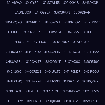
39LAIWA9
39LCYZRI
39MGWN55
39PXKH1B
3A43DKQP
3AGNJUCU
3ATCGY3X
3BKC9MX3
3BORDPAR
3BVH0QRQ
3BWP93L1
3BYQ70GJ
3C9KPDQV
3CL4BSMV
3EIFINEE
3EORXV8Z
3EQ3JWOM
3F09CZ9V
3F1DPDSC
3F84EALY
3GGDN4OR
3GKCN4NY
3GVOCWRP
3H28UNEO
3H92RKQ0
3HG56NHN
3HHJ1KQM
3HSTLPXX
3HSUVSEU
3JRQV2TE
3JX0QDYF
3LXYAX0G
3M0R5J0Y
3ME42K9J
3MOCREJ1
3MX1P1T9
3MYP6NEF
3N0IPODU
3N8UCE6Q
3NE5SFF6
3NH0FX33
3NISGAEP
3O3KQQ4F
3OBDFAXI
3OE9P0KI
3OPSZTYE
3OSK46GW
3P20H0VW
3PEBEUPM
3PFEI4E1
3PHQ0AXL
3PJX8KV3
3PWL81U6