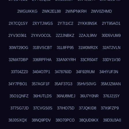
2WGUIKKG
2WK2EL88
2WNPNKRH
2WV0ZHMD
2X7CQ1SY
2XYTJWGS
2Y7I1IC2
2YKK8NSK
2YT95AO1
2YV3O361
2YXVOCOL
2Z2JNBKZ
2ZAJL9NV
30D5VUM9
30W729OG
31BVSCBT
31L8FP95
31M0MR2X
32AT2VLN
32MATDBP
336RPFHA
33ANXYRH
33CR504T
33DY1V30
33T04ZZ0
3404O7P1
3478760D
34F92RUM
34HYUF3N
34Y7PBO1
357AGF1F
35AF37G3
35HVS0VG
35MJZMAN
35O1QNFZ
36HUTLDS
36NU8MEJ
36U7Y0NR
376J215Y
377SG7JD
37CVGS0S
37IHO75D
37JQKID8
37X9FZP9
38J0SXQX
38NQ9PDV
38O70PCO
38QUD9KX
39D3U3A0