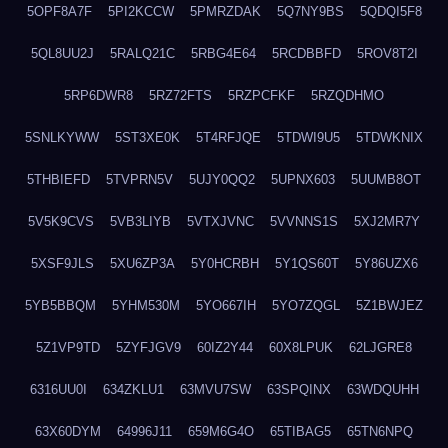
5OPF8A7F
5PI2KCCW
5PMRZDAK
5Q7NY9BS
5QDQI5F8
5QL8UU2J
5RALQ21C
5RBG4E64
5RCDBBFD
5ROV8T2I
5RP6DWR8
5RZ72FTS
5RZPCFKF
5RZQDHMO
5SNLKYWW
5ST3XE0K
5T4RFJQE
5TDWI9U5
5TDWKNIX
5THBIEFD
5TVPRN5V
5UJY0QQ2
5UPNX603
5UUMB8OT
5V5K9CVS
5VB3LIYB
5VTXJVNC
5VVNNS1S
5XJ2MR7Y
5XSF9JLS
5XU6ZP3A
5Y0HCRBH
5Y1QS60T
5Y86UZX6
5YB5BBQM
5YHM530M
5YO667IH
5YO7ZQGL
5Z1BWJEZ
5Z1VP9TD
5ZYFJGV9
60IZ2Y44
60X8LPUK
62LJGRE8
6316UU0I
634ZKLU1
63MVU7SW
63SPQINX
63WDQUHH
63X60DYM
64996J11
659M6G4O
65TIBAG5
65TN6NPQ