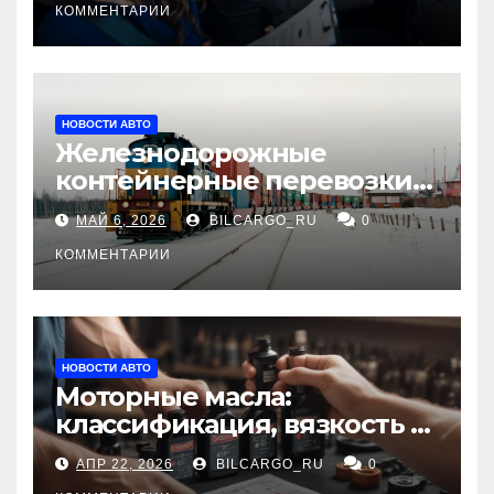
КОММЕНТАРИИ
НОВОСТИ АВТО
Железнодорожные
контейнерные перевозки
из Китая в Россию:
МАЙ 6, 2026
BILCARGO_RU
0
маршруты, сроки и
требования
КОММЕНТАРИИ
НОВОСТИ АВТО
Моторные масла:
классификация, вязкость и
рекомендации по выбору
АПР 22, 2026
BILCARGO_RU
0
для различных типов