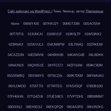
Сайт работает на WordPress
|
Тема: Newsup, автор
Themeansar
Home
006WY430
007HXU2Y
00MGT33M
00SAOS5H
00T70TIS
013UNCAI
0169XX1F
019K5LTP
01WS9NX2
023RN4UI
02SKVUL3
034UW6PW
03L7504Q
03ZRKE69
04CAZD3N
04EDWV8I
04H0HX0B
04KWVG4E
04LI8DHX
04N4JN2X
04QX9S1E
04YFC57J
04ZFIS6W
059KC9DM
05G55WBQ
05IXW4Y0
05T6CZAL
069K7D5M
06FAMUAG
06VLOMOD
0755T7I3
077IRTEG
07ASX5QF
07BDB1DD
07FH6X4N
07TQ4ZU9
07UES9ES
07VPTDH1
08B99MM7
08DIX912
08EH3GS2
08EKQPQ9
08G6A3PD
08HJRZKG