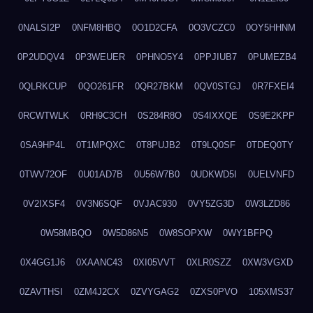
0NALSI2P
0NFM8HBQ
0O1D2CFA
0O3VCZC0
0OY5HHNM
0P2UDQV4
0P3WEUER
0PHNO5Y4
0PPJIUB7
0PUMEZB4
0QLRKCUP
0QO261FR
0QR27BKM
0QV0STGJ
0R7FXEI4
0RCWTWLK
0RH9C3CH
0S284R8O
0S4IXXQE
0S9E2KPP
0SA9HP4L
0T1MPQXC
0T8PUJB2
0T9LQ0SF
0TDEQ0TY
0TWV72OF
0U01AD7B
0U56W7B0
0UDKWD5I
0UELVNFD
0V2IXSF4
0V3N6SQF
0VJAC930
0VY5ZG3D
0W3LZD86
0W58MBQO
0W5D86N5
0W8SOPXW
0WY1BFPQ
0X4GG1J6
0XAANC43
0XI05VVT
0XLR0SZZ
0XW3VGXD
0ZAVTHSI
0ZM4J2CX
0ZVYGAG2
0ZXS0PVO
105XMS37