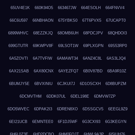
65UV4E1K
660K94O5
663467JW
664ESOLH
664FNVV4
66C6U597
66NBHAON
675YBKS0
67T6PVX5
67UCAPT0
6899WHVC
68EZZKJQ
68OMB6UH
68PDCJPV
68QHDOI3
699GTUTR
69KWPV8F
69LSOT1W
69PLXGPN
69S53RP0
6A5ZOVTI
6A7TVFIW
6AMAWT34
6ANZ4C8L
6AS3LJQ4
6AX21SAB
6AX80CNX
6AYEZFQ7
6B0V87BD
6BA9R10Z
6BUMJY5E
6BVXINIU
6CJKUI7J
6D1OSCXH
6D8BUPZM
6DCMVTHM
6DDK07UL
6DEL198E
6DMVW7ZP
6DO5WVEC
6DPAK2I3
6DREN8XO
6DSSGCV5
6EEGL9Z9
6EI21UCB
6EMNTEE0
6F1DJ5WF
6G3CXI93
6G3KEGYN
6H6L0Z3E
6HD2DCBO
6HM0FQJT
6HWL9A3P
6I5IUH76