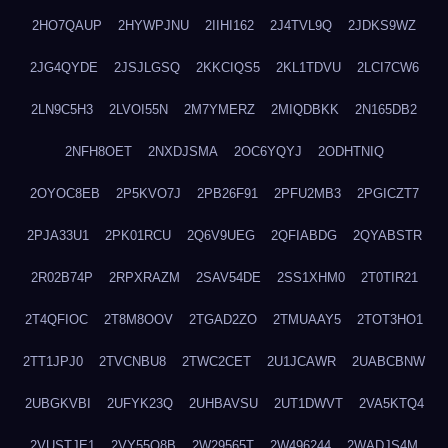
2HO7QAUP
2HYWPJNU
2IIHI162
2J4TVL9Q
2JDKS9WZ
2JG4QYDE
2JSJLGSQ
2KKCIQS5
2KL1TDVU
2LCI7CW6
2LN9C5H3
2LVOI55N
2M7YMERZ
2MIQDBKK
2N165DB2
2NFH8OET
2NXDJSMA
2OC6YQYJ
2ODHTNIQ
2OYOC8EB
2P5KVO7J
2PB26F91
2PFU2MB3
2PGICZT7
2PJA33U1
2PK01RCU
2Q6V9UEG
2QFIABDG
2QYABSTR
2R02B74P
2RPXRAZM
2SAV54DE
2SS1XHM0
2T0TIR21
2T4QFIOC
2T8M8OOV
2TGAD2ZO
2TMUAAY5
2TOT3HO1
2TT1JPJ0
2TVCNBU8
2TWC2CET
2U1JCAWR
2UABCBNW
2UBGKVBI
2UFYK23Q
2UHBAVSU
2UT1DWVT
2VA5KTQ4
2VUSTJE1
2VY55Q8B
2W29565T
2W496244
2WADJS4M