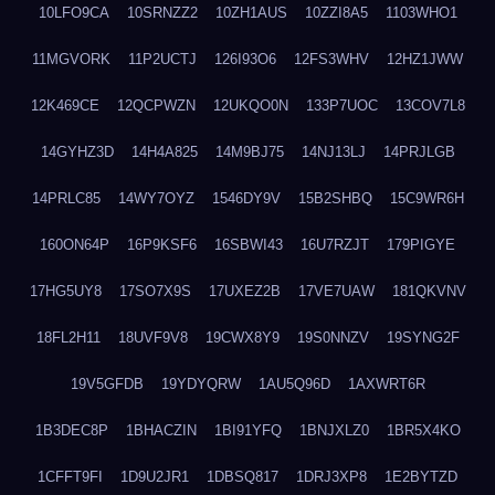
10LFO9CA
10SRNZZ2
10ZH1AUS
10ZZI8A5
1103WHO1
11MGVORK
11P2UCTJ
126I93O6
12FS3WHV
12HZ1JWW
12K469CE
12QCPWZN
12UKQO0N
133P7UOC
13COV7L8
14GYHZ3D
14H4A825
14M9BJ75
14NJ13LJ
14PRJLGB
14PRLC85
14WY7OYZ
1546DY9V
15B2SHBQ
15C9WR6H
160ON64P
16P9KSF6
16SBWI43
16U7RZJT
179PIGYE
17HG5UY8
17SO7X9S
17UXEZ2B
17VE7UAW
181QKVNV
18FL2H11
18UVF9V8
19CWX8Y9
19S0NNZV
19SYNG2F
19V5GFDB
19YDYQRW
1AU5Q96D
1AXWRT6R
1B3DEC8P
1BHACZIN
1BI91YFQ
1BNJXLZ0
1BR5X4KO
1CFFT9FI
1D9U2JR1
1DBSQ817
1DRJ3XP8
1E2BYTZD