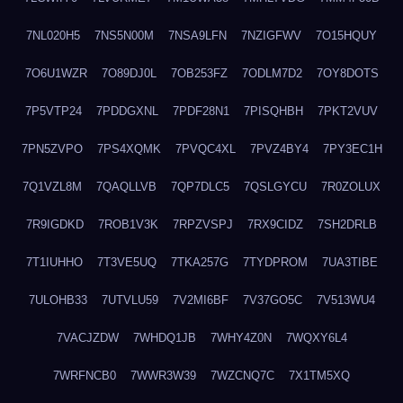
7NL020H5
7NS5N00M
7NSA9LFN
7NZIGFWV
7O15HQUY
7O6U1WZR
7O89DJ0L
7OB253FZ
7ODLM7D2
7OY8DOTS
7P5VTP24
7PDDGXNL
7PDF28N1
7PISQHBH
7PKT2VUV
7PN5ZVPO
7PS4XQMK
7PVQC4XL
7PVZ4BY4
7PY3EC1H
7Q1VZL8M
7QAQLLVB
7QP7DLC5
7QSLGYCU
7R0ZOLUX
7R9IGDKD
7ROB1V3K
7RPZVSPJ
7RX9CIDZ
7SH2DRLB
7T1IUHHO
7T3VE5UQ
7TKA257G
7TYDPROM
7UA3TIBE
7ULOHB33
7UTVLU59
7V2MI6BF
7V37GO5C
7V513WU4
7VACJZDW
7WHDQ1JB
7WHY4Z0N
7WQXY6L4
7WRFNCB0
7WWR3W39
7WZCNQ7C
7X1TM5XQ