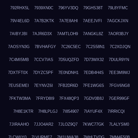
792RHX5L
7939XN0C
796YV3DQ
79GHS38T
79L8YFMC
79V4EL6D
7A7B2KTK
7A7E8AHI
7AEEJVFI
7AGCKJXN
7AIBYJBI
7AJR6D3X
7AMTLOH9
7ANGKL8Z
7AOR3BJY
7AOSYN3G
7BVHAFGY
7C26C5EC
7C2S58N1
7C2XDJQN
7C4MI5MB
7CCV7IAS
7D5UQZFD
7D73WX32
7DULR9YN
7DXTFT0X
7DYZC5PF
7E0NDNH1
7EDB4H4S
7EE3M9WJ
7EUSEMEI
7EYNVZ6I
7FB2DR6D
7FE1WG6S
7FGV6NG8
7FKTW3MA
7FRYD8I9
7FX48QP3
7GDV0B8J
7GER99GF
7H8E1KTR
7H8LPLGJ
7I854907
7IAYUF4X
7IRRICQI
7JIRAAHO
7JJO4AR2
7JLOZ9Q7
7KWC77GK
7LALYSM0
7LCWIIY0
7LVURME7
7M1UWA38
7MHLTVDG
7MM4F50B