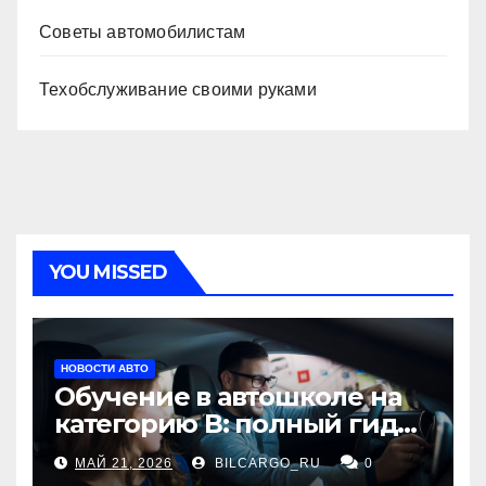
Советы автомобилистам
Техобслуживание своими руками
YOU MISSED
НОВОСТИ АВТО
Обучение в автошколе на
категорию В: полный гид
для будущих водителей
МАЙ 21, 2026
BILCARGO_RU
0