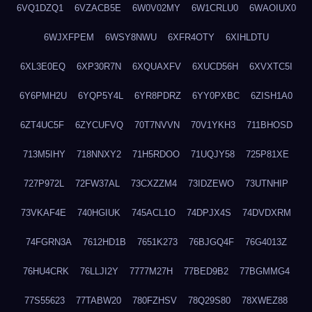
6VQ1DZQ1
6VZACB5E
6W0V02MY
6W1CRLU0
6WAOIUX0
6WJXFPEM
6WSY8NWU
6XFR4OTY
6XIHLDTU
6XL3E0EQ
6XP30R7N
6XQUAXFV
6XUCD56H
6XVXTC5I
6Y6PMH2U
6YQP5Y4L
6YR8PDRZ
6YY0PXBC
6ZISH1A0
6ZT4UC5F
6ZYCUFVQ
70T7NVVN
70V1YKH3
711BHOSD
713M5IHY
718NNXY2
71H5RDOO
71UQJY58
725P81XE
727P972L
72FW37AL
73CXZZM4
73IDZEWO
73UTNHIP
73VKAF4E
740HGIUK
745ACL1O
74DPJX4S
74DVDXRM
74FGRN3A
7612HD1B
7651K273
76BJGQ4F
76G4013Z
76HU4CRK
76LLJI2Y
7777M27H
77BED9B2
77BGMMG4
77S55623
77TABW20
780FZHSV
78Q29S80
78XWEZ88