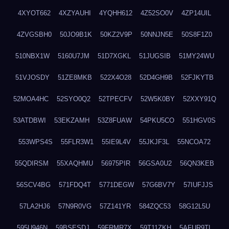
4XYOT662
4XZYAUHI
4YQHH612
4Z52SO0V
4ZP14UIL
4ZVGSBH0
50JO9B1K
50KZ2V9P
50NNJN5E
50S8F1Z0
510NBX1W
5160U7JM
51D7XGKL
51JUGSIB
51MY24WU
51VJOSDY
51ZE8MKB
522X4O28
52D4GH9B
52FJKYTB
52MOA4HC
52SYO0Q2
52TPECFV
52W5K0BY
52XXY91Q
53ATDBWI
53EKZAMH
53Z8FUAW
54PKU5CO
551HGV0S
553WPS4S
55FLR3W1
55IE9L4V
55JKJF3L
55NCOA72
55QDIRSM
55XAQHMU
56975PIR
56GSA0U2
56QN3KEB
56SCV4BG
571FDQ4T
5771DEGW
57G6BV7Y
57IUFJJS
57LA2HJ6
57N9R0VG
57Z141YR
584ZQC53
58G12L5U
595U946N
59BSESDJ
59FRMR7X
59T11ZKH
5AFUR9TL