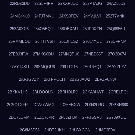
22RDZ3DD
22S5F4PR
22XXR3UO
232PTAJG
24AZ56D2
24MC44U0
24TJTMVU
24XS3FEV
24YV1LVI
252T7VNK
253A0XC6
254O5EQJ
258OBXAU
25JR0XCH
25Q8956U
25RMMEOD
26HTTV6H
26L0HESZ
270L4YOL
276UFPNM
27E8J3FW
27MKG0DU
27MNQPU0
27NBD68F
27O3D674
27VYT4KU
28SMQGU6
299T1G15
2A01R6QT
2AAYZL7V
2AFJGVZY
2ATPPOCH
2B2G3AW2
2BFZFCNW
2BKKV1H5
2BLDOOU6
2BRHOLRJ
2CKA0HWT
2CRELPQI
2CSOTXFR
2CVZ7WMG
2D26EBXW
2D942LRG
2DPSN680
2DU7LORM
2EZC76PR
2F53ZH8K
2FFJSSR3
2G789XQE
2G8M6D58
2HDT2UKH
2HLBXGGN
2HMC2F0V