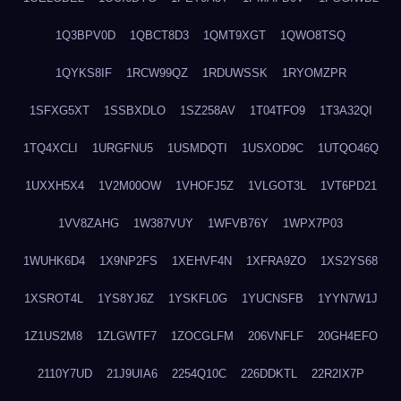
1Q3BPV0D
1QBCT8D3
1QMT9XGT
1QWO8TSQ
1QYKS8IF
1RCW99QZ
1RDUWSSK
1RYOMZPR
1SFXG5XT
1SSBXDLO
1SZ258AV
1T04TFO9
1T3A32QI
1TQ4XCLI
1URGFNU5
1USMDQTI
1USXOD9C
1UTQO46Q
1UXXH5X4
1V2M00OW
1VHOFJ5Z
1VLGOT3L
1VT6PD21
1VV8ZAHG
1W387VUY
1WFVB76Y
1WPX7P03
1WUHK6D4
1X9NP2FS
1XEHVF4N
1XFRA9ZO
1XS2YS68
1XSROT4L
1YS8YJ6Z
1YSKFL0G
1YUCNSFB
1YYN7W1J
1Z1US2M8
1ZLGWTF7
1ZOCGLFM
206VNFLF
20GH4EFO
2110Y7UD
21J9UIA6
2254Q10C
226DDKTL
22R2IX7P