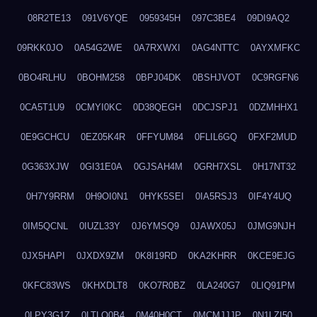
08R2TE13
091V6YQE
0959345H
097C3BE4
09DI9AQ2
09RKK0JO
0A54G2WE
0A7RXWXI
0AG4NTTC
0AYXMFKC
0BO4RLHU
0BOHM258
0BPJ04DK
0BSHJVOT
0C9RGFN6
0CA5T1U9
0CMYI0KC
0D38QEGH
0DCJSPJ1
0DZMHHX1
0E9GCHCU
0EZ05K4R
0FFYUM84
0FLIL6GQ
0FXF2MUD
0G363XJW
0GI31E0A
0GJSAH4M
0GRH7XSL
0H17NT32
0H7Y9RRM
0H9OI0N1
0HYK5SEI
0IA5RSJ3
0IF4Y4UQ
0IM5QCNL
0IUZL33Y
0J6YMSQ9
0JAWX05J
0JMG9NJH
0JX5HAPI
0JXDX9ZM
0K8I19RD
0KA2KHRR
0KCE9EJG
0KFC83WS
0KHXDLT8
0KO7R0BZ
0LA240G7
0LIQ91PM
0LPY3G1Z
0LTLQ0B4
0M40H0CT
0MCMJJJP
0N1LZI50