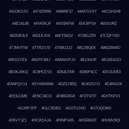
441OKOJO
4474ZR0W
4489NF37
44AFGVXY
44CGH1H9
44E14L85
44VA5KJF
44XI8AFW
45A3IPS9
4601IURZ
46DGB3L9
46DLKJV6
46KT56QV
4728GJZN
47CQFY0O
47JMVITW
47TRZS70
47W8J2J2
48QJBQ0X
49MZ8W4O
49R1GYE9
49SPF3MJ
49WWVPJU
4B13IA3F
4B1N5SGO
4BOKJ6KQ
4C9HCESS
4D64LFAR
4D90P4CC
4DV2LKB3
4DWPQY14
4DYW6NWM
4DZ5J3RQ
4E402GTO
4E4R43JK
4EE6J1ME
4ENC34CO
4F88GRG8
4FDT5ITF
4GHTKFV1
4GJRPJFP
4GLC8SBG
4GOTUJAD
4GTUQOMS
4H5VY3Z1
4HCW1AJA
4HINPU4S
4HSR603T
4HVMV9QI