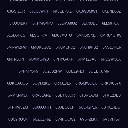
6JGSI1UR
6JQL3WKJ
6K3EBPX1
6K3WDMWT
6KDND60Z
6KOOILKY
6KPMGXPJ
6LGMA8OZ
6LI78JDL
6LL59T6X
6LSD5KCS
6LSGIF7V
6MC7XUTQ
6MNBISNE
6MRU4GHW
6MRWI2FW
6MUKQ2Q2
6N6MCPD2
6N8H9PB2
6NS1JPER
6NTR3U7I
6OXMG49D
6PHYGAFF
6PM1Z7A5
6PO2WC0X
6PPNPOF5
6Q23B2FW
6QE19FL3
6QEEKCMR
6QKOAUOS
6QVIJ1K1
6R431JL5
6RGMWOLX
6RKWC57X
6RMKNV3X
6RV8LARZ
6SBTC8OR
6T3R3AJM
6TKE2JE3
6TPRWJZM
6U06OJTH
6UJEQ0CF
6UQ42P16
6UTK14DG
6UU9ROQK
6UZUZF6L
6V4POCW2
6V6FZLKN
6VJVHI57