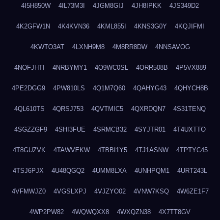
4I5H850W
4IL73M3I
4JGM8GIJ
4JH8IPKK
4JS349D2
4K2GFW1N
4K4KVN36
4KML855I
4KNS3G0Y
4KQJIFMI
4KWTO3AT
4LXNH9M8
4M8RR8DW
4NNSAVOG
4NOFJHTI
4NRBYMY1
4O9WC0SL
4ORR508B
4P5VX889
4PE2DGG9
4PW810LS
4Q1M7Q60
4QAHYG43
4QHYCH8B
4QL610TS
4QRSJ753
4QVTMIC5
4QXRDQN7
4S31TENQ
4SGZZGF9
4SHI3FUE
4SRMCB32
4SYJTR01
4T4UXTTO
4T8GUZVK
4TAWVEKW
4TBBI1Y5
4TJ1ASNW
4TPTYC45
4TSJ6PJX
4U48QGQ2
4UMM8LXA
4UNHPQM1
4URT243L
4VFMWJZ0
4VGSLXPJ
4VJZYO02
4VNW7KSQ
4W6ZE1F7
4WP2PW82
4WQWQXX8
4WXQZN38
4X7TT8GV