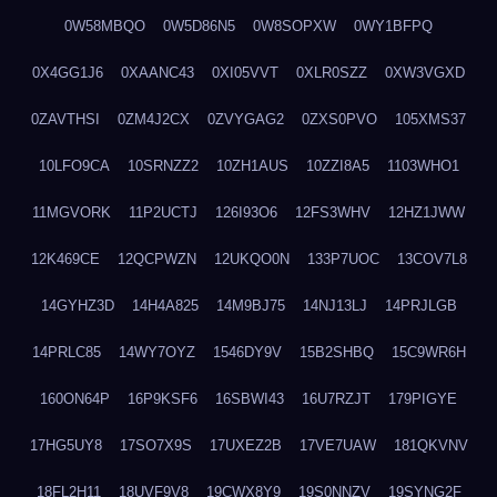
0W58MBQO
0W5D86N5
0W8SOPXW
0WY1BFPQ
0X4GG1J6
0XAANC43
0XI05VVT
0XLR0SZZ
0XW3VGXD
0ZAVTHSI
0ZM4J2CX
0ZVYGAG2
0ZXS0PVO
105XMS37
10LFO9CA
10SRNZZ2
10ZH1AUS
10ZZI8A5
1103WHO1
11MGVORK
11P2UCTJ
126I93O6
12FS3WHV
12HZ1JWW
12K469CE
12QCPWZN
12UKQO0N
133P7UOC
13COV7L8
14GYHZ3D
14H4A825
14M9BJ75
14NJ13LJ
14PRJLGB
14PRLC85
14WY7OYZ
1546DY9V
15B2SHBQ
15C9WR6H
160ON64P
16P9KSF6
16SBWI43
16U7RZJT
179PIGYE
17HG5UY8
17SO7X9S
17UXEZ2B
17VE7UAW
181QKVNV
18FL2H11
18UVF9V8
19CWX8Y9
19S0NNZV
19SYNG2F