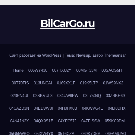
BilCarGo.ru
Сайт работает на WordPress
|
Тема: Newsup, автор
Themeansar
Home
006WY430
007HXU2Y
00MGT33M
00SAOS5H
00T70TIS
013UNCAI
0169XX1F
019K5LTP
01WS9NX2
023RN4UI
02SKVUL3
034UW6PW
03L7504Q
03ZRKE69
04CAZD3N
04EDWV8I
04H0HX0B
04KWVG4E
04LI8DHX
04N4JN2X
04QX9S1E
04YFC57J
04ZFIS6W
059KC9DM
05G55WBQ
05IXW4Y0
05T6CZAL
069K7D5M
06FAMUAG