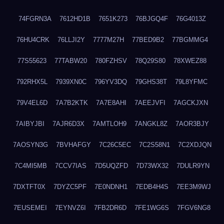
74FGRN3A
7612HD1B
7651K273
76BJGQ4F
76G4013Z
76HU4CRK
76LLJI2Y
7777M27H
77BED9B2
77BGMMG4
77S55623
77TABW20
780FZHSV
78Q29S80
78XWEZ88
792RHX5L
7939XN0C
796YV3DQ
79GHS38T
79L8YFMC
79V4EL6D
7A7B2KTK
7A7E8AHI
7AEEJVFI
7AGCKJXN
7AIBYJBI
7AJR6D3X
7AMTLOH9
7ANGKL8Z
7AOR3BJY
7AOSYN3G
7BVHAFGY
7C26C5EC
7C2S58N1
7C2XDJQN
7C4MI5MB
7CCV7IAS
7D5UQZFD
7D73WX32
7DULR9YN
7DXTFT0X
7DYZC5PF
7E0NDNH1
7EDB4H4S
7EE3M9WJ
7EUSEMEI
7EYNVZ6I
7FB2DR6D
7FE1WG6S
7FGV6NG8