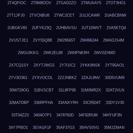
2T4QFIOC
2T8M8OOV
2TGAD2ZO
2TMUAAY5
2TOT3HO1
2TT1JPJ0
2TVCNBU8
2TWC2CET
2U1JCAWR
2UABCBNW
2UBGKVBI
2UFYK23Q
2UHBAVSU
2UT1DWVT
2VA5KTQ4
2VUSTJE1
2VY55Q8B
2W29565T
2W496244
2WADJS4M
2WGUIKKG
2WK2EL88
2WNPNKRH
2WV0ZHMD
2X7CQ1SY
2XYTJWGS
2Y7I1IC2
2YKK8NSK
2YT95AO1
2YV3O361
2YXVOCOL
2Z2JNBKZ
2ZAJL9NV
30D5VUM9
30W729OG
31BVSCBT
31L8FP95
31M0MR2X
32AT2VLN
32MATDBP
336RPFHA
33ANXYRH
33CR504T
33DY1V30
33T04ZZ0
3404O7P1
3478760D
34F92RUM
34HYUF3N
34Y7PBO1
357AGF1F
35AF37G3
35HVS0VG
35MJZMAN