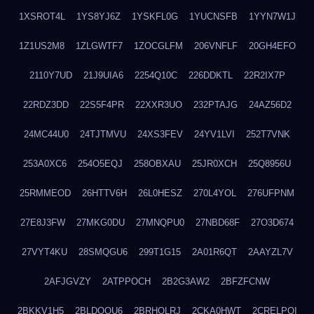
1XSROT4L
1YS8YJ6Z
1YSKFL0G
1YUCNSFB
1YYN7W1J
1Z1US2M8
1ZLGWTF7
1ZOCGLFM
206VNFLF
20GH4EFO
2110Y7UD
21J9UIA6
2254Q10C
226DDKTL
22R2IX7P
22RDZ3DD
22S5F4PR
22XXR3UO
232PTAJG
24AZ56D2
24MC44U0
24TJTMVU
24XS3FEV
24YV1LVI
252T7VNK
253A0XC6
254O5EQJ
258OBXAU
25JR0XCH
25Q8956U
25RMMEOD
26HTTV6H
26L0HESZ
270L4YOL
276UFPNM
27E8J3FW
27MKG0DU
27MNQPU0
27NBD68F
27O3D674
27VYT4KU
28SMQGU6
299T1G15
2A01R6QT
2AAYZL7V
2AFJGVZY
2ATPPOCH
2B2G3AW2
2BFZFCNW
2BKKV1H5
2BLDOOU6
2BRHOLRJ
2CKA0HWT
2CRELPQI