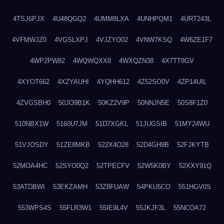
4TSJ6PJX
4U48QGQ2
4UMM8LXA
4UNHPQM1
4URT243L
4VFMWJZ0
4VGSLXPJ
4VJZYO02
4VNW7KSQ
4W6ZE1F7
4WP2PW82
4WQWQXX8
4WXQZN38
4X7TT8GV
4XYOT662
4XZYAUHI
4YQHH612
4Z52SO0V
4ZP14UIL
4ZVGSBH0
50JO9B1K
50KZ2V9P
50NNJN5E
50S8F1Z0
510NBX1W
5160U7JM
51D7XGKL
51JUGSIB
51MY24WU
51VJOSDY
51ZE8MKB
522X4O28
52D4GH9B
52FJKYTB
52MOA4HC
52SYO0Q2
52TPECFV
52W5K0BY
52XXY91Q
53ATDBWI
53EKZAMH
53Z8FUAW
54PKU5CO
551HGV0S
553WPS4S
55FLR3W1
55IE9L4V
55JKJF3L
55NCOA72