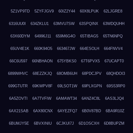
5Z1VP9TD
5ZYFJGV9
60IZ2Y44
60X8LPUK
62LJGRE8
6316UU0I
634ZKLU1
63MVU7SW
63SPQINX
63WDQUHH
63X60DYM
64996J11
659M6G4O
65TIBAG5
65TN6NPQ
65UV4E1K
660K94O5
663467JW
664ESOLH
664FNVV4
66C6U597
66NBHAON
675YBKS0
67T6PVX5
67UCAPT0
6899WHVC
68EZZKJQ
68OMB6UH
68PDCJPV
68QHDOI3
699GTUTR
69KWPV8F
69LSOT1W
69PLXGPN
69S53RP0
6A5ZOVTI
6A7TVFIW
6AMAWT34
6ANZ4C8L
6AS3LJQ4
6AX21SAB
6AX80CNX
6AYEZFQ7
6B0V87BD
6BA9R10Z
6BUMJY5E
6BVXINIU
6CJKUI7J
6D1OSCXH
6D8BUPZM