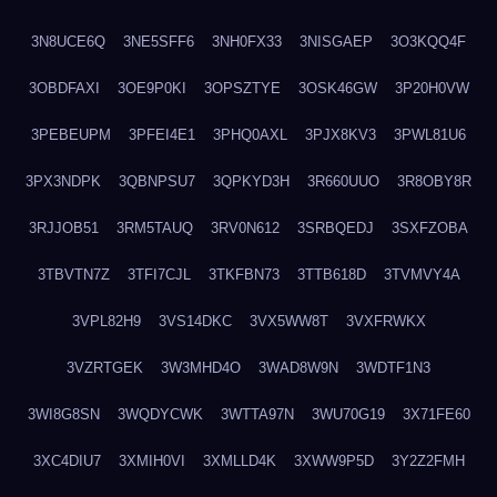
3N8UCE6Q
3NE5SFF6
3NH0FX33
3NISGAEP
3O3KQQ4F
3OBDFAXI
3OE9P0KI
3OPSZTYE
3OSK46GW
3P20H0VW
3PEBEUPM
3PFEI4E1
3PHQ0AXL
3PJX8KV3
3PWL81U6
3PX3NDPK
3QBNPSU7
3QPKYD3H
3R660UUO
3R8OBY8R
3RJJOB51
3RM5TAUQ
3RV0N612
3SRBQEDJ
3SXFZOBA
3TBVTN7Z
3TFI7CJL
3TKFBN73
3TTB618D
3TVMVY4A
3VPL82H9
3VS14DKC
3VX5WW8T
3VXFRWKX
3VZRTGEK
3W3MHD4O
3WAD8W9N
3WDTF1N3
3WI8G8SN
3WQDYCWK
3WTTA97N
3WU70G19
3X71FE60
3XC4DIU7
3XMIH0VI
3XMLLD4K
3XWW9P5D
3Y2Z2FMH