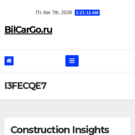
Перейти
Пт. Авг 7th, 2026
2:21:14 AM
к
содержанию
BilCarGo.ru
I3FECQE7
Construction Insights