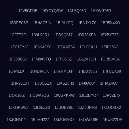
19V5GFDB
19YDYQRW
1AU5Q96D
1AXWRT6R
1B3DEC8P
1BHACZIN
1BI91YFQ
1BNJXLZ0
1BR5X4KO
1CFFT9FI
1D9U2JR1
1DBSQ817
1DRJ3XP8
1E2BYTZD
1E8JEY8J
1EN94O56
1EZXAZS6
1FH0C41J
1FIP186C
1FJ0BB6J
1FM8AVFQ
1FP03I5E
1GL2VJGH
1GRISVQA
1GWILLXI
1H4L4ROK
1HAKMC6P
1HDB3VUY
1HHJEK58
1HR93CXT
1I70CGZX
1IASZ8H3
1IF86W04
1IHA2RU7
1IOKJ9IZ
1IOWA7OG
1IWGPKRW
1JEZBYO7
1JFVZL7X
1JKQPSW2
1JL35ZZ0
1JUOBZ9U
1JZ9UNM8
1K1OOBX2
1KJONM1Y
1KJVH227
1KMG68BO
1KQW0D9E
1KUB22OP