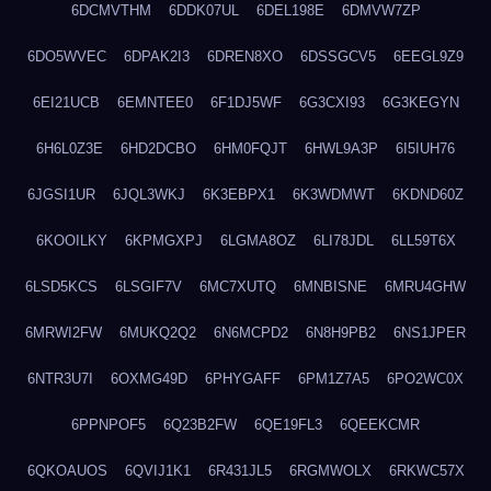
6DCMVTHM
6DDK07UL
6DEL198E
6DMVW7ZP
6DO5WVEC
6DPAK2I3
6DREN8XO
6DSSGCV5
6EEGL9Z9
6EI21UCB
6EMNTEE0
6F1DJ5WF
6G3CXI93
6G3KEGYN
6H6L0Z3E
6HD2DCBO
6HM0FQJT
6HWL9A3P
6I5IUH76
6JGSI1UR
6JQL3WKJ
6K3EBPX1
6K3WDMWT
6KDND60Z
6KOOILKY
6KPMGXPJ
6LGMA8OZ
6LI78JDL
6LL59T6X
6LSD5KCS
6LSGIF7V
6MC7XUTQ
6MNBISNE
6MRU4GHW
6MRWI2FW
6MUKQ2Q2
6N6MCPD2
6N8H9PB2
6NS1JPER
6NTR3U7I
6OXMG49D
6PHYGAFF
6PM1Z7A5
6PO2WC0X
6PPNPOF5
6Q23B2FW
6QE19FL3
6QEEKCMR
6QKOAUOS
6QVIJ1K1
6R431JL5
6RGMWOLX
6RKWC57X