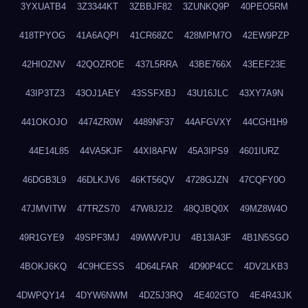
3YXUATB4
3Z3344KT
3ZBBJF82
3ZUNKQ9P
40PEO5RM
418TPYOG
41A6AQPI
41CR68ZC
428MPM7O
42EW9PZP
42HIOZNV
42QOZROE
437L5RRA
43BE766X
43EEF23E
43IP3TZ3
43OJ1AEY
43SSFXBJ
43U16JLC
43XY7A9N
441OKOJO
4474ZR0W
4489NF37
44AFGVXY
44CGH1H9
44E14L85
44VA5KJF
44XI8AFW
45A3IPS9
4601IURZ
46DGB3L9
46DLKJV6
46KT56QV
4728GJZN
47CQFY0O
47JMVITW
47TRZS70
47W8J2J2
48QJBQ0X
49MZ8W4O
49R1GYE9
49SPF3MJ
49WWVPJU
4B13IA3F
4B1N5SGO
4BOKJ6KQ
4C9HCESS
4D64LFAR
4D90P4CC
4DV2LKB3
4DWPQY14
4DYW6NWM
4DZ5J3RQ
4E402GTO
4E4R43JK