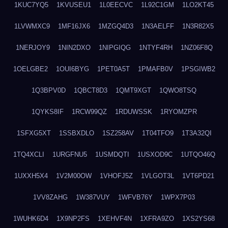
1KUC7YQ5
1KVUSEU1
1L0EECVC
1L92C1GM
1LO2KT45
1LVWMXC9
1MF16JX6
1MZGQ4D3
1N3AELFF
1N3R82X5
1NERJOY9
1NIN2DXO
1NIPGIQG
1NTYF4RH
1NZ06F8Q
1OELGBE2
1OUI6BYG
1PET0A5T
1PMAFB0V
1PSGIWB2
1Q3BPV0D
1QBCT8D3
1QMT9XGT
1QWO8TSQ
1QYKS8IF
1RCW99QZ
1RDUWSSK
1RYOMZPR
1SFXG5XT
1SSBXDLO
1SZ258AV
1T04TFO9
1T3A32QI
1TQ4XCLI
1URGFNU5
1USMDQTI
1USXOD9C
1UTQO46Q
1UXXH5X4
1V2M00OW
1VHOFJ5Z
1VLGOT3L
1VT6PD21
1VV8ZAHG
1W387VUY
1WFVB76Y
1WPX7P03
1WUHK6D4
1X9NP2FS
1XEHVF4N
1XFRA9ZO
1XS2YS68