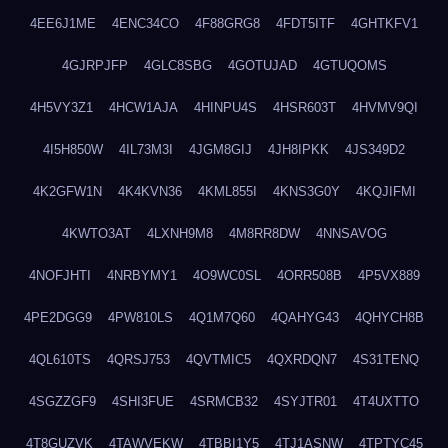
4EE6J1ME
4ENC34CO
4F88GRG8
4FDT5ITF
4GHTKFV1
4GJRPJFP
4GLC8SBG
4GOTUJAD
4GTUQOMS
4H5VY3Z1
4HCW1AJA
4HINPU4S
4HSR603T
4HVMV9QI
4I5H850W
4IL73M3I
4JGM8GIJ
4JH8IPKK
4JS349D2
4K2GFW1N
4K4KVN36
4KML855I
4KNS3G0Y
4KQJIFMI
4KWTO3AT
4LXNH9M8
4M8RR8DW
4NNSAVOG
4NOFJHTI
4NRBYMY1
4O9WC0SL
4ORR508B
4P5VX889
4PE2DGG9
4PW810LS
4Q1M7Q60
4QAHYG43
4QHYCH8B
4QL610TS
4QRSJ753
4QVTMIC5
4QXRDQN7
4S31TENQ
4SGZZGF9
4SHI3FUE
4SRMCB32
4SYJTR01
4T4UXTTO
4T8GUZVK
4TAWVEKW
4TBBI1Y5
4TJ1ASNW
4TPTYC45