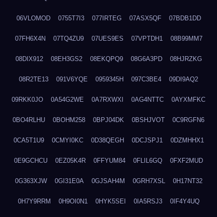
06VLOMOD
0755T7I3
077IRTEG
07ASX5QF
07BDB1DD
07FH6X4N
07TQ4ZU9
07UES9ES
07VPTDH1
08B99MM7
08DIX912
08EH3GS2
08EKQPQ9
08G6A3PD
08HJRZKG
08R2TE13
091V6YQE
0959345H
097C3BE4
09DI9AQ2
09RKK0JO
0A54G2WE
0A7RXWXI
0AG4NTTC
0AYXMFKC
0BO4RLHU
0BOHM258
0BPJ04DK
0BSHJVOT
0C9RGFN6
0CA5T1U9
0CMYI0KC
0D38QEGH
0DCJSPJ1
0DZMHHX1
0E9GCHCU
0EZ05K4R
0FFYUM84
0FLIL6GQ
0FXF2MUD
0G363XJW
0GI31E0A
0GJSAH4M
0GRH7XSL
0H17NT32
0H7Y9RRM
0H9OI0N1
0HYK5SEI
0IA5RSJ3
0IF4Y4UQ