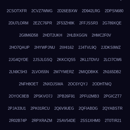
2CSOTXFR
2CVZ7WMG
2D26EBXW
2D942LRG
2DPSN680
2DU7LORM
2EZC76PR
2F53ZH8K
2FFJSSR3
2G789XQE
2G8M6D58
2HDT2UKH
2HLBXGGN
2HMC2F0V
2HO7QAUP
2HYWPJNU
2IIHI162
2J4TVL9Q
2JDKS9WZ
2JG4QYDE
2JSJLGSQ
2KKCIQS5
2KL1TDVU
2LCI7CW6
2LN9C5H3
2LVOI55N
2M7YMERZ
2MIQDBKK
2N165DB2
2NFH8OET
2NXDJSMA
2OC6YQYJ
2ODHTNIQ
2OYOC8EB
2P5KVO7J
2PB26F91
2PFU2MB3
2PGICZT7
2PJA33U1
2PK01RCU
2Q6V9UEG
2QFIABDG
2QYABSTR
2R02B74P
2RPXRAZM
2SAV54DE
2SS1XHM0
2T0TIR21