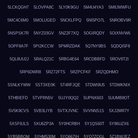
5LCKQGH7
5LOVPA8C
5LY0K9GU
5M4U4YA3
5M8JMWFU
5MC4C6M0
5MOLUGED
5NCKLFPQ
5NI5PO7L
5NROBV9R
5NSPSK7R
5NYZ03GV
5NZ2F7XQ
5OGIRQDY
5OIXNVW6
5OPF8A7F
5PI2KCCW
5PMRZDAK
5Q7NY9BS
5QDQI5F8
5QL8UU2J
5RALQ21C
5RBG4E64
5RCDBBFD
5ROV8T2I
5RP6DWR8
5RZ72FTS
5RZPCFKF
5RZQDHMO
5SNLKYWW
5ST3XE0K
5T4RFJQE
5TDWI9U5
5TDWKNIX
5THBIEFD
5TVPRN5V
5UJY0QQ2
5UPNX603
5UUMB8OT
5V5K9CVS
5VB3LIYB
5VTXJVNC
5VVNNS1S
5XJ2MR7Y
5XSF9JLS
5XU6ZP3A
5Y0HCRBH
5Y1QS60T
5Y86UZX6
5YB5BBQM
5YHM530M
5YO667IH
5YO7ZQGL
5Z1BWJEZ