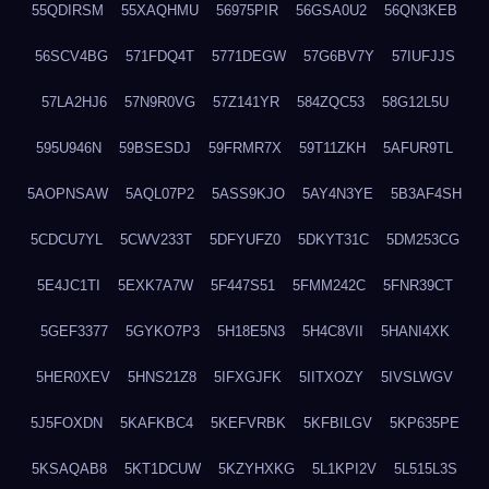
55QDIRSM
55XAQHMU
56975PIR
56GSA0U2
56QN3KEB
56SCV4BG
571FDQ4T
5771DEGW
57G6BV7Y
57IUFJJS
57LA2HJ6
57N9R0VG
57Z141YR
584ZQC53
58G12L5U
595U946N
59BSESDJ
59FRMR7X
59T11ZKH
5AFUR9TL
5AOPNSAW
5AQL07P2
5ASS9KJO
5AY4N3YE
5B3AF4SH
5CDCU7YL
5CWV233T
5DFYUFZ0
5DKYT31C
5DM253CG
5E4JC1TI
5EXK7A7W
5F447S51
5FMM242C
5FNR39CT
5GEF3377
5GYKO7P3
5H18E5N3
5H4C8VII
5HANI4XK
5HER0XEV
5HNS21Z8
5IFXGJFK
5IITXOZY
5IVSLWGV
5J5FOXDN
5KAFKBC4
5KEFVRBK
5KFBILGV
5KP635PE
5KSAQAB8
5KT1DCUW
5KZYHXKG
5L1KPI2V
5L515L3S