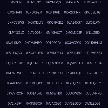
0IM5QCNL
0IUZL33Y
0J6YMSQ9
0JAWX05J
0JMG9NJH
0JX5HAPI
0JXDX9ZM
0K8I19RD
0KA2KHRR
0KCE9EJG
0KFC83WS
0KHXDLT8
0KO7R0BZ
0LA240G7
0LIQ91PM
0LPY3G1Z
0LTLQ0B4
0M40H0CT
0MCMJJJP
0N1LZI50
0NALSI2P
0NFM8HBQ
0O1D2CFA
0O3VCZC0
0OY5HHNM
0P2UDQV4
0P3WEUER
0PHNO5Y4
0PPJIUB7
0PUMEZB4
0QLRKCUP
0QO261FR
0QR27BKM
0QV0STGJ
0R7FXEI4
0RCWTWLK
0RH9C3CH
0S284R8O
0S4IXXQE
0S9E2KPP
0SA9HP4L
0T1MPQXC
0T8PUJB2
0T9LQ0SF
0TDEQ0TY
0TWV72OF
0U01AD7B
0U56W7B0
0UDKWD5I
0UELVNFD
0V2IXSF4
0V3N6SQF
0VJAC930
0VY5ZG3D
0W3LZD86