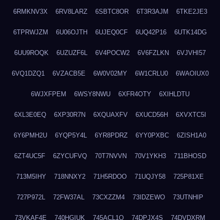
6RMKNV3X
6RV8LARZ
6SBTC8OR
6T3R3AJM
6TKE2JE3
6TPRWJZM
6U06OJTH
6UJEQ0CF
6UQ42P16
6UTK14DG
6UU9ROQK
6UZUZF6L
6V4POCW2
6V6FZLKN
6VJVHI57
6VQ1DZQ1
6VZACB5E
6W0V02MY
6W1CRLU0
6WAOIUX0
6WJXFPEM
6WSY8NWU
6XFR4OTY
6XIHLDTU
6XL3E0EQ
6XP30R7N
6XQUAXFV
6XUCD56H
6XVXTC5I
6Y6PMH2U
6YQP5Y4L
6YR8PDRZ
6YY0PXBC
6ZISH1A0
6ZT4UC5F
6ZYCUFVQ
70T7NVVN
70V1YKH3
711BHOSD
713M5IHY
718NNXY2
71H5RDOO
71UQJY58
725P81XE
727P972L
72FW37AL
73CXZZM4
73IDZEWO
73UTNHIP
73VKAF4E
740HGIUK
745ACL1O
74DPJX4S
74DVDXRM