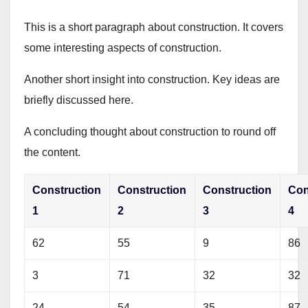
This is a short paragraph about construction. It covers
some interesting aspects of construction.
Another short insight into construction. Key ideas are
briefly discussed here.
A concluding thought about construction to round off
the content.
Construction
Construction
Construction
Con
1
2
3
4
62
55
9
86
3
71
32
32
24
54
35
87