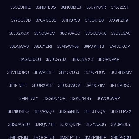
35O1QNFZ
36HUTLDS
36NU8MEJ
36U7Y0NR
376J215Y
377SG7JD
37CVGS0S
37IHO75D
37JQKID8
37X9FZP9
38J0SXQX
38NQ9PDV
38O70PCO
38QUD9KX
39D3U3A0
39LAIWA9
39LCYZRI
39MGWN55
39PXKH1B
3A43DKQP
3AGNJUCU
3ATCGY3X
3BKC9MX3
3BORDPAR
3BVH0QRQ
3BWP93L1
3BYQ70GJ
3C9KPDQV
3CL4BSMV
3EIFINEE
3EORXV8Z
3EQ3JWOM
3F09CZ9V
3F1DPDSC
3F84EALY
3GGDN4OR
3GKCN4NY
3GVOCWRP
3H28UNEO
3H92RKQ0
3HG56NHN
3HHJ1KQM
3HSTLPXX
3HSUVSEU
3JRQV2TE
3JX0QDYF
3LXYAX0G
3M0R5J0Y
3ME42K9J
3MOCREJ1
3MX1P1T9
3MYP6NEF
3N0IPODU