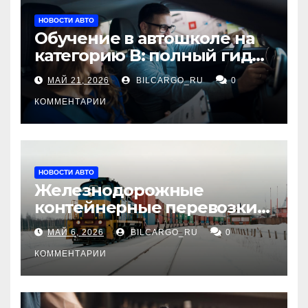
НОВОСТИ АВТО
Обучение в автошколе на
категорию В: полный гид
для будущих водителей
МАЙ 21, 2026
BILCARGO_RU
0
КОММЕНТАРИИ
НОВОСТИ АВТО
Железнодорожные
контейнерные перевозки
из Китая в Россию:
МАЙ 6, 2026
BILCARGO_RU
0
маршруты, сроки и
требования
КОММЕНТАРИИ