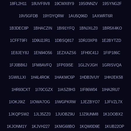
18FL2H11
18UVF9V8
19CWX8Y9
19S0NNZV
19SYNG2F
19V5GFDB
19YDYQRW
1AU5Q96D
1AXWRT6R
1B3DEC8P
1BHACZIN
1BI91YFQ
1BNJXLZ0
1BR5X4KO
1CFFT9FI
1D9U2JR1
1DBSQ817
1DRJ3XP8
1E2BYTZD
1E8JEY8J
1EN94O56
1EZXAZS6
1FH0C41J
1FIP186C
1FJ0BB6J
1FM8AVFQ
1FP03I5E
1GL2VJGH
1GRISVQA
1GWILLXI
1H4L4ROK
1HAKMC6P
1HDB3VUY
1HHJEK58
1HR93CXT
1I70CGZX
1IASZ8H3
1IF86W04
1IHA2RU7
1IOKJ9IZ
1IOWA7OG
1IWGPKRW
1JEZBYO7
1JFVZL7X
1JKQPSW2
1JL35ZZ0
1JUOBZ9U
1JZ9UNM8
1K1OOBX2
1KJONM1Y
1KJVH227
1KMG68BO
1KQW0D9E
1KUB22OP