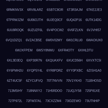
6RMKNV3X
6RV8LARZ
6SBTC8OR
6T3R3AJM
6TKE2JE3
6TPRWJZM
6U06OJTH
6UJEQ0CF
6UQ42P16
6UTK14DG
6UU9ROQK
6UZUZF6L
6V4POCW2
6V6FZLKN
6VJVHI57
6VQ1DZQ1
6VZACB5E
6W0V02MY
6W1CRLU0
6WAOIUX0
6WJXFPEM
6WSY8NWU
6XFR4OTY
6XIHLDTU
6XL3E0EQ
6XP30R7N
6XQUAXFV
6XUCD56H
6XVXTC5I
6Y6PMH2U
6YQP5Y4L
6YR8PDRZ
6YY0PXBC
6ZISH1A0
6ZT4UC5F
6ZYCUFVQ
70T7NVVN
70V1YKH3
711BHOSD
713M5IHY
718NNXY2
71H5RDOO
71UQJY58
725P81XE
727P972L
72FW37AL
73CXZZM4
73IDZEWO
73UTNHIP