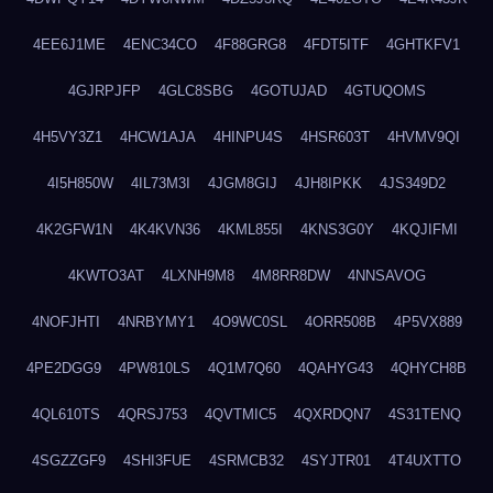
4EE6J1ME
4ENC34CO
4F88GRG8
4FDT5ITF
4GHTKFV1
4GJRPJFP
4GLC8SBG
4GOTUJAD
4GTUQOMS
4H5VY3Z1
4HCW1AJA
4HINPU4S
4HSR603T
4HVMV9QI
4I5H850W
4IL73M3I
4JGM8GIJ
4JH8IPKK
4JS349D2
4K2GFW1N
4K4KVN36
4KML855I
4KNS3G0Y
4KQJIFMI
4KWTO3AT
4LXNH9M8
4M8RR8DW
4NNSAVOG
4NOFJHTI
4NRBYMY1
4O9WC0SL
4ORR508B
4P5VX889
4PE2DGG9
4PW810LS
4Q1M7Q60
4QAHYG43
4QHYCH8B
4QL610TS
4QRSJ753
4QVTMIC5
4QXRDQN7
4S31TENQ
4SGZZGF9
4SHI3FUE
4SRMCB32
4SYJTR01
4T4UXTTO