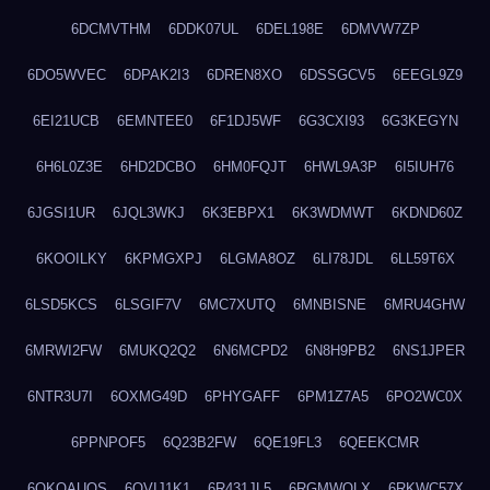
6DCMVTHM
6DDK07UL
6DEL198E
6DMVW7ZP
6DO5WVEC
6DPAK2I3
6DREN8XO
6DSSGCV5
6EEGL9Z9
6EI21UCB
6EMNTEE0
6F1DJ5WF
6G3CXI93
6G3KEGYN
6H6L0Z3E
6HD2DCBO
6HM0FQJT
6HWL9A3P
6I5IUH76
6JGSI1UR
6JQL3WKJ
6K3EBPX1
6K3WDMWT
6KDND60Z
6KOOILKY
6KPMGXPJ
6LGMA8OZ
6LI78JDL
6LL59T6X
6LSD5KCS
6LSGIF7V
6MC7XUTQ
6MNBISNE
6MRU4GHW
6MRWI2FW
6MUKQ2Q2
6N6MCPD2
6N8H9PB2
6NS1JPER
6NTR3U7I
6OXMG49D
6PHYGAFF
6PM1Z7A5
6PO2WC0X
6PPNPOF5
6Q23B2FW
6QE19FL3
6QEEKCMR
6QKOAUOS
6QVIJ1K1
6R431JL5
6RGMWOLX
6RKWC57X