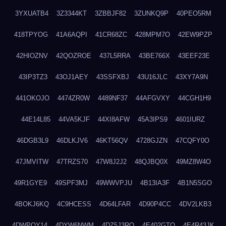
3YXUATB4
3Z3344KT
3ZBBJF82
3ZUNKQ9P
40PEO5RM
418TPYOG
41A6AQPI
41CR68ZC
428MPM7O
42EW9PZP
42HIOZNV
42QOZROE
437L5RRA
43BE766X
43EEF23E
43IP3TZ3
43OJ1AEY
43SSFXBJ
43U16JLC
43XY7A9N
441OKOJO
4474ZR0W
4489NF37
44AFGVXY
44CGH1H9
44E14L85
44VA5KJF
44XI8AFW
45A3IPS9
4601IURZ
46DGB3L9
46DLKJV6
46KT56QV
4728GJZN
47CQFY0O
47JMVITW
47TRZS70
47W8J2J2
48QJBQ0X
49MZ8W4O
49R1GYE9
49SPF3MJ
49WWVPJU
4B13IA3F
4B1N5SGO
4BOKJ6KQ
4C9HCESS
4D64LFAR
4D90P4CC
4DV2LKB3
4DWPQY14
4DYW6NWM
4DZ5J3RQ
4E402GTO
4E4R43JK