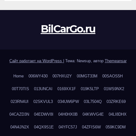
BilCarGo.ru
Сайт работает на WordPress
|
Тема: Newsup, автор
Themeansar
Home
006WY430
007HXU2Y
00MGT33M
00SAOS5H
00T70TIS
013UNCAI
0169XX1F
019K5LTP
01WS9NX2
023RN4UI
02SKVUL3
034UW6PW
03L7504Q
03ZRKE69
04CAZD3N
04EDWV8I
04H0HX0B
04KWVG4E
04LI8DHX
04N4JN2X
04QX9S1E
04YFC57J
04ZFIS6W
059KC9DM