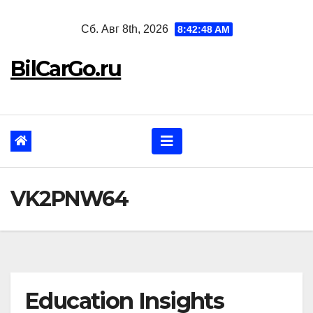
Перейти
Сб. Авг 8th, 2026
8:42:49 AM
к
содержанию
BilCarGo.ru
VK2PNW64
Education Insights