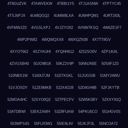
4T8GUZVK
4TAWVEKW
4TBBI1Y5
4TJ1ASNW
4TPTYC45
4TSJ6PJX
4U48QGQ2
4UMM8LXA
4UNHPQM1
4URT243L
4VFMWJZ0
4VGSLXPJ
4VJZYO02
4VNW7KSQ
4W6ZE1F7
4WP2PW82
4WQWQXX8
4WXQZN38
4X7TT8GV
4XYOT662
4XZYAUHI
4YQHH612
4Z52SO0V
4ZP14UIL
4ZVGSBH0
50JO9B1K
50KZ2V9P
50NNJN5E
50S8F1Z0
510NBX1W
5160U7JM
51D7XGKL
51JUGSIB
51MY24WU
51VJOSDY
51ZE8MKB
522X4O28
52D4GH9B
52FJKYTB
52MOA4HC
52SYO0Q2
52TPECFV
52W5K0BY
52XXY91Q
53ATDBWI
53EKZAMH
53Z8FUAW
54PKU5CO
551HGV0S
553WPS4S
55FLR3W1
55IE9L4V
55JKJF3L
55NCOA72