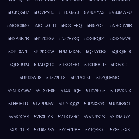
5LCKQGH7
5LOVPA8C
5LY0K9GU
5M4U4YA3
5M8JMWFU
5MC4C6M0
5MOLUGED
5NCKLFPQ
5NI5PO7L
5NROBV9R
5NSPSK7R
5NYZ03GV
5NZ2F7XQ
5OGIRQDY
5OIXNVW6
5OPF8A7F
5PI2KCCW
5PMRZDAK
5Q7NY9BS
5QDQI5F8
5QL8UU2J
5RALQ21C
5RBG4E64
5RCDBBFD
5ROV8T2I
5RP6DWR8
5RZ72FTS
5RZPCFKF
5RZQDHMO
5SNLKYWW
5ST3XE0K
5T4RFJQE
5TDWI9U5
5TDWKNIX
5THBIEFD
5TVPRN5V
5UJY0QQ2
5UPNX603
5UUMB8OT
5V5K9CVS
5VB3LIYB
5VTXJVNC
5VVNNS1S
5XJ2MR7Y
5XSF9JLS
5XU6ZP3A
5Y0HCRBH
5Y1QS60T
5Y86UZX6