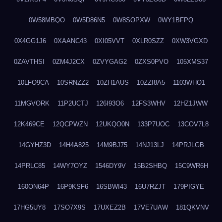
0W58MBQO
0W5D86N5
0W8SOPXW
0WY1BFPQ
0X4GG1J6
0XAANC43
0XI05VVT
0XLR0SZZ
0XW3VGXD
0ZAVTHSI
0ZM4J2CX
0ZVYGAG2
0ZXS0PVO
105XMS37
10LFO9CA
10SRNZZ2
10ZH1AUS
10ZZI8A5
1103WHO1
11MGVORK
11P2UCTJ
126I93O6
12FS3WHV
12HZ1JWW
12K469CE
12QCPWZN
12UKQO0N
133P7UOC
13COV7L8
14GYHZ3D
14H4A825
14M9BJ75
14NJ13LJ
14PRJLGB
14PRLC85
14WY7OYZ
1546DY9V
15B2SHBQ
15C9WR6H
160ON64P
16P9KSF6
16SBWI43
16U7RZJT
179PIGYE
17HG5UY8
17SO7X9S
17UXEZ2B
17VE7UAW
181QKVNV