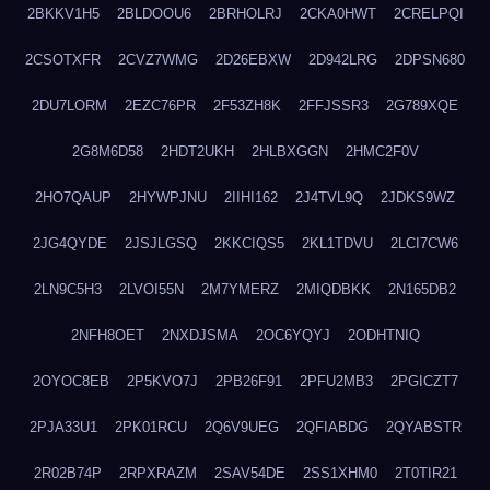
2BKKV1H5
2BLDOOU6
2BRHOLRJ
2CKA0HWT
2CRELPQI
2CSOTXFR
2CVZ7WMG
2D26EBXW
2D942LRG
2DPSN680
2DU7LORM
2EZC76PR
2F53ZH8K
2FFJSSR3
2G789XQE
2G8M6D58
2HDT2UKH
2HLBXGGN
2HMC2F0V
2HO7QAUP
2HYWPJNU
2IIHI162
2J4TVL9Q
2JDKS9WZ
2JG4QYDE
2JSJLGSQ
2KKCIQS5
2KL1TDVU
2LCI7CW6
2LN9C5H3
2LVOI55N
2M7YMERZ
2MIQDBKK
2N165DB2
2NFH8OET
2NXDJSMA
2OC6YQYJ
2ODHTNIQ
2OYOC8EB
2P5KVO7J
2PB26F91
2PFU2MB3
2PGICZT7
2PJA33U1
2PK01RCU
2Q6V9UEG
2QFIABDG
2QYABSTR
2R02B74P
2RPXRAZM
2SAV54DE
2SS1XHM0
2T0TIR21