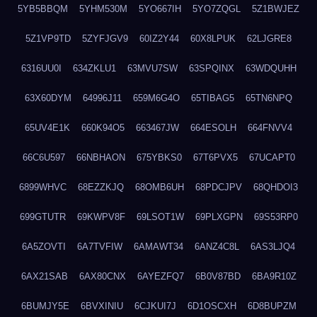
5YB5BBQM
5YHM530M
5YO667IH
5YO7ZQGL
5Z1BWJEZ
5Z1VP9TD
5ZYFJGV9
60IZ2Y44
60X8LPUK
62LJGRE8
6316UU0I
634ZKLU1
63MVU7SW
63SPQINX
63WDQUHH
63X60DYM
64996J11
659M6G4O
65TIBAG5
65TN6NPQ
65UV4E1K
660K94O5
663467JW
664ESOLH
664FNVV4
66C6U597
66NBHAON
675YBKS0
67T6PVX5
67UCAPT0
6899WHVC
68EZZKJQ
68OMB6UH
68PDCJPV
68QHDOI3
699GTUTR
69KWPV8F
69LSOT1W
69PLXGPN
69S53RP0
6A5ZOVTI
6A7TVFIW
6AMAWT34
6ANZ4C8L
6AS3LJQ4
6AX21SAB
6AX80CNX
6AYEZFQ7
6B0V87BD
6BA9R10Z
6BUMJY5E
6BVXINIU
6CJKUI7J
6D1OSCXH
6D8BUPZM