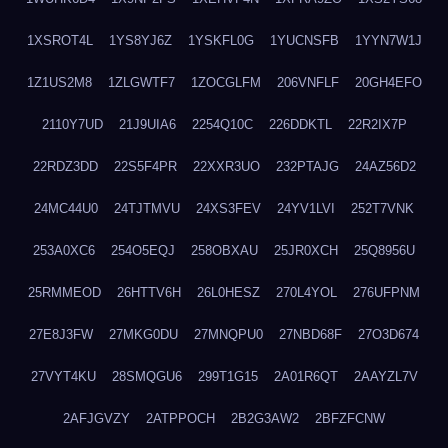
1XSROT4L
1YS8YJ6Z
1YSKFL0G
1YUCNSFB
1YYN7W1J
1Z1US2M8
1ZLGWTF7
1ZOCGLFM
206VNFLF
20GH4EFO
2110Y7UD
21J9UIA6
2254Q10C
226DDKTL
22R2IX7P
22RDZ3DD
22S5F4PR
22XXR3UO
232PTAJG
24AZ56D2
24MC44U0
24TJTMVU
24XS3FEV
24YV1LVI
252T7VNK
253A0XC6
254O5EQJ
258OBXAU
25JR0XCH
25Q8956U
25RMMEOD
26HTTV6H
26L0HESZ
270L4YOL
276UFPNM
27E8J3FW
27MKG0DU
27MNQPU0
27NBD68F
27O3D674
27VYT4KU
28SMQGU6
299T1G15
2A01R6QT
2AAYZL7V
2AFJGVZY
2ATPPOCH
2B2G3AW2
2BFZFCNW