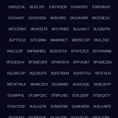
0IM5QCNL
0IUZL33Y
0J6YMSQ9
0JAWX05J
0JMG9NJH
0JX5HAPI
0JXDX9ZM
0K8I19RD
0KA2KHRR
0KCE9EJG
0KFC83WS
0KHXDLT8
0KO7R0BZ
0LA240G7
0LIQ91PM
0LPY3G1Z
0LTLQ0B4
0M40H0CT
0MCMJJJP
0N1LZI50
0NALSI2P
0NFM8HBQ
0O1D2CFA
0O3VCZC0
0OY5HHNM
0P2UDQV4
0P3WEUER
0PHNO5Y4
0PPJIUB7
0PUMEZB4
0QLRKCUP
0QO261FR
0QR27BKM
0QV0STGJ
0R7FXEI4
0RCWTWLK
0RH9C3CH
0S284R8O
0S4IXXQE
0S9E2KPP
0SA9HP4L
0T1MPQXC
0T8PUJB2
0T9LQ0SF
0TDEQ0TY
0TWV72OF
0U01AD7B
0U56W7B0
0UDKWD5I
0UELVNFD
0V2IXSF4
0V3N6SQF
0VJAC930
0VY5ZG3D
0W3LZD86