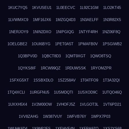
1KUC7YQ5
1KVUSEU1
1L0EECVC
1L92C1GM
1LO2KT45
1LVWMXC9
1MF16JX6
1MZGQ4D3
1N3AELFF
1N3R82X5
1NERJOY9
1NIN2DXO
1NIPGIQG
1NTYF4RH
1NZ06F8Q
1OELGBE2
1OUI6BYG
1PET0A5T
1PMAFB0V
1PSGIWB2
1Q3BPV0D
1QBCT8D3
1QMT9XGT
1QWO8TSQ
1QYKS8IF
1RCW99QZ
1RDUWSSK
1RYOMZPR
1SFXG5XT
1SSBXDLO
1SZ258AV
1T04TFO9
1T3A32QI
1TQ4XCLI
1URGFNU5
1USMDQTI
1USXOD9C
1UTQO46Q
1UXXH5X4
1V2M00OW
1VHOFJ5Z
1VLGOT3L
1VT6PD21
1VV8ZAHG
1W387VUY
1WFVB76Y
1WPX7P03
1WUHK6D4
1X9NP2FS
1XEHVF4N
1XFRA9ZO
1XS2YS68