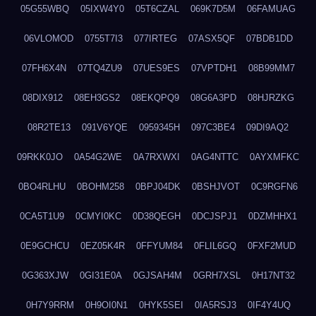
05G55WBQ
05IXW4Y0
05T6CZAL
069K7D5M
06FAMUAG
06VLOMOD
0755T7I3
077IRTEG
07ASX5QF
07BDB1DD
07FH6X4N
07TQ4ZU9
07UES9ES
07VPTDH1
08B99MM7
08DIX912
08EH3GS2
08EKQPQ9
08G6A3PD
08HJRZKG
08R2TE13
091V6YQE
0959345H
097C3BE4
09DI9AQ2
09RKK0JO
0A54G2WE
0A7RXWXI
0AG4NTTC
0AYXMFKC
0BO4RLHU
0BOHM258
0BPJ04DK
0BSHJVOT
0C9RGFN6
0CA5T1U9
0CMYI0KC
0D38QEGH
0DCJSPJ1
0DZMHHX1
0E9GCHCU
0EZ05K4R
0FFYUM84
0FLIL6GQ
0FXF2MUD
0G363XJW
0GI31E0A
0GJSAH4M
0GRH7XSL
0H17NT32
0H7Y9RRM
0H9OI0N1
0HYK5SEI
0IA5RSJ3
0IF4Y4UQ