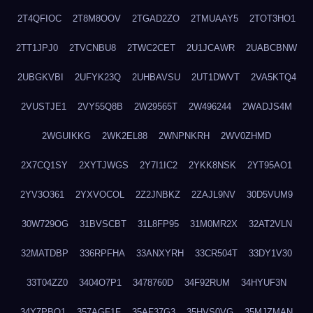
2T4QFIOC
2T8M8OOV
2TGAD2ZO
2TMUAAY5
2TOT3HO1
2TT1JPJ0
2TVCNBU8
2TWC2CET
2U1JCAWR
2UABCBNW
2UBGKVBI
2UFYK23Q
2UHBAVSU
2UT1DWVT
2VA5KTQ4
2VUSTJE1
2VY55Q8B
2W29565T
2W496244
2WADJS4M
2WGUIKKG
2WK2EL88
2WNPNKRH
2WV0ZHMD
2X7CQ1SY
2XYTJWGS
2Y7I1IC2
2YKK8NSK
2YT95AO1
2YV3O361
2YXVOCOL
2Z2JNBKZ
2ZAJL9NV
30D5VUM9
30W729OG
31BVSCBT
31L8FP95
31M0MR2X
32AT2VLN
32MATDBP
336RPFHA
33ANXYRH
33CR504T
33DY1V30
33T04ZZ0
3404O7P1
3478760D
34F92RUM
34HYUF3N
34Y7PBO1
357AGF1F
35AF37G3
35HVS0VG
35MJZMAN