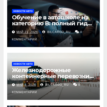
НОВОСТИ АВТО
Обучение в автошколе на
категорию В: полный гид
для будущих водителей
МАЙ 21, 2026
BILCARGO_RU
0
КОММЕНТАРИИ
НОВОСТИ АВТО
Железнодорожные
контейнерные перевозки
из Китая в Россию:
МАЙ 6, 2026
BILCARGO_RU
0
маршруты, сроки и
требования
КОММЕНТАРИИ