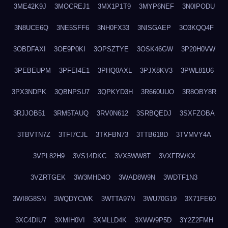
3ME42K9J
3MOCREJ1
3MX1P1T9
3MYP6NEF
3N0IPODU
3N8UCE6Q
3NE5SFF6
3NH0FX33
3NISGAEP
3O3KQQ4F
3OBDFAXI
3OE9P0KI
3OPSZTYE
3OSK46GW
3P20H0VW
3PEBEUPM
3PFEI4E1
3PHQ0AXL
3PJX8KV3
3PWL81U6
3PX3NDPK
3QBNPSU7
3QPKYD3H
3R660UUO
3R8OBY8R
3RJJOB51
3RM5TAUQ
3RV0N612
3SRBQEDJ
3SXFZOBA
3TBVTN7Z
3TFI7CJL
3TKFBN73
3TTB618D
3TVMVY4A
3VPL82H9
3VS14DKC
3VX5WW8T
3VXFRWKX
3VZRTGEK
3W3MHD4O
3WAD8W9N
3WDTF1N3
3WI8G8SN
3WQDYCWK
3WTTA97N
3WU70G19
3X71FE60
3XC4DIU7
3XMIH0VI
3XMLLD4K
3XWW9P5D
3Y2Z2FMH