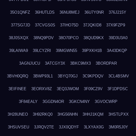
35O1QNFZ
36HUTLDS
36NU8MEJ
36U7Y0NR
376J215Y
377SG7JD
37CVGS0S
37IHO75D
37JQKID8
37X9FZP9
38J0SXQX
38NQ9PDV
38O70PCO
38QUD9KX
39D3U3A0
39LAIWA9
39LCYZRI
39MGWN55
39PXKH1B
3A43DKQP
3AGNJUCU
3ATCGY3X
3BKC9MX3
3BORDPAR
3BVH0QRQ
3BWP93L1
3BYQ70GJ
3C9KPDQV
3CL4BSMV
3EIFINEE
3EORXV8Z
3EQ3JWOM
3F09CZ9V
3F1DPDSC
3F84EALY
3GGDN4OR
3GKCN4NY
3GVOCWRP
3H28UNEO
3H92RKQ0
3HG56NHN
3HHJ1KQM
3HSTLPXX
3HSUVSEU
3JRQV2TE
3JX0QDYF
3LXYAX0G
3M0R5J0Y