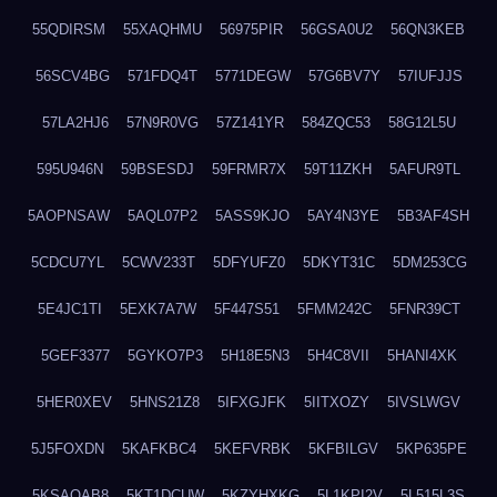
55QDIRSM
55XAQHMU
56975PIR
56GSA0U2
56QN3KEB
56SCV4BG
571FDQ4T
5771DEGW
57G6BV7Y
57IUFJJS
57LA2HJ6
57N9R0VG
57Z141YR
584ZQC53
58G12L5U
595U946N
59BSESDJ
59FRMR7X
59T11ZKH
5AFUR9TL
5AOPNSAW
5AQL07P2
5ASS9KJO
5AY4N3YE
5B3AF4SH
5CDCU7YL
5CWV233T
5DFYUFZ0
5DKYT31C
5DM253CG
5E4JC1TI
5EXK7A7W
5F447S51
5FMM242C
5FNR39CT
5GEF3377
5GYKO7P3
5H18E5N3
5H4C8VII
5HANI4XK
5HER0XEV
5HNS21Z8
5IFXGJFK
5IITXOZY
5IVSLWGV
5J5FOXDN
5KAFKBC4
5KEFVRBK
5KFBILGV
5KP635PE
5KSAQAB8
5KT1DCUW
5KZYHXKG
5L1KPI2V
5L515L3S