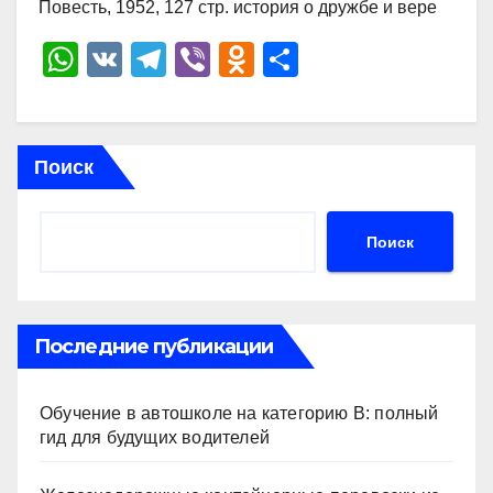
Повесть, 1952, 127 стр. история о дружбе и вере
W
V
T
Vi
O
О
h
K
el
b
d
тп
at
e
er
n
р
s
gr
o
а
Поиск
A
a
kl
в
p
m
a
и
Поиск
p
ss
ть
ni
ki
Последние публикации
Обучение в автошколе на категорию В: полный
гид для будущих водителей