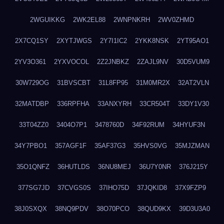
2WGUIKKG
2WK2EL88
2WNPNKRH
2WV0ZHMD
2X7CQ1SY
2XYTJWGS
2Y7I1IC2
2YKK8NSK
2YT95AO1
2YV3O361
2YXVOCOL
2Z2JNBKZ
2ZAJL9NV
30D5VUM9
30W729OG
31BVSCBT
31L8FP95
31M0MR2X
32AT2VLN
32MATDBP
336RPFHA
33ANXYRH
33CR504T
33DY1V30
33T04ZZ0
3404O7P1
3478760D
34F92RUM
34HYUF3N
34Y7PBO1
357AGF1F
35AF37G3
35HVS0VG
35MJZMAN
35O1QNFZ
36HUTLDS
36NU8MEJ
36U7Y0NR
376J215Y
377SG7JD
37CVGS0S
37IHO75D
37JQKID8
37X9FZP9
38J0SXQX
38NQ9PDV
38O70PCO
38QUD9KX
39D3U3A0