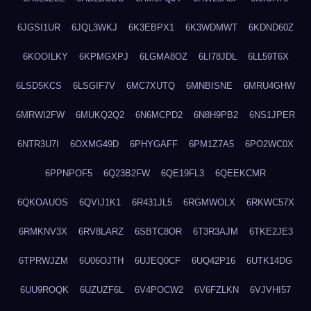
6JGSI1UR
6JQL3WKJ
6K3EBPX1
6K3WDMWT
6KDND60Z
6KOOILKY
6KPMGXPJ
6LGMA8OZ
6LI78JDL
6LL59T6X
6LSD5KCS
6LSGIF7V
6MC7XUTQ
6MNBISNE
6MRU4GHW
6MRWI2FW
6MUKQ2Q2
6N6MCPD2
6N8H9PB2
6NS1JPER
6NTR3U7I
6OXMG49D
6PHYGAFF
6PM1Z7A5
6PO2WC0X
6PPNPOF5
6Q23B2FW
6QE19FL3
6QEEKCMR
6QKOAUOS
6QVIJ1K1
6R431JL5
6RGMWOLX
6RKWC57X
6RMKNV3X
6RV8LARZ
6SBTC8OR
6T3R3AJM
6TKE2JE3
6TPRWJZM
6U06OJTH
6UJEQ0CF
6UQ42P16
6UTK14DG
6UU9ROQK
6UZUZF6L
6V4POCW2
6V6FZLKN
6VJVHI57