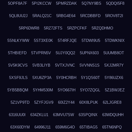
5OPF8A7F
5PI2KCCW
5PMRZDAK
5Q7NY9BS
5QDQI5F8
5QL8UU2J
5RALQ21C
5RBG4E64
5RCDBBFD
5ROV8T2I
5RP6DWR8
5RZ72FTS
5RZPCFKF
5RZQDHMO
5SNLKYWW
5ST3XE0K
5T4RFJQE
5TDWI9U5
5TDWKNIX
5THBIEFD
5TVPRN5V
5UJY0QQ2
5UPNX603
5UUMB8OT
5V5K9CVS
5VB3LIYB
5VTXJVNC
5VVNNS1S
5XJ2MR7Y
5XSF9JLS
5XU6ZP3A
5Y0HCRBH
5Y1QS60T
5Y86UZX6
5YB5BBQM
5YHM530M
5YO667IH
5YO7ZQGL
5Z1BWJEZ
5Z1VP9TD
5ZYFJGV9
60IZ2Y44
60X8LPUK
62LJGRE8
6316UU0I
634ZKLU1
63MVU7SW
63SPQINX
63WDQUHH
63X60DYM
64996J11
659M6G4O
65TIBAG5
65TN6NPQ