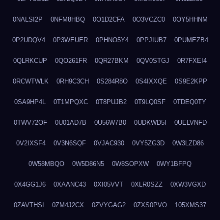
0NALSI2P
0NFM8HBQ
0O1D2CFA
0O3VCZC0
0OY5HHNM
0P2UDQV4
0P3WEUER
0PHNO5Y4
0PPJIUB7
0PUMEZB4
0QLRKCUP
0QO261FR
0QR27BKM
0QV0STGJ
0R7FXEI4
0RCWTWLK
0RH9C3CH
0S284R8O
0S4IXXQE
0S9E2KPP
0SA9HP4L
0T1MPQXC
0T8PUJB2
0T9LQ0SF
0TDEQ0TY
0TWV72OF
0U01AD7B
0U56W7B0
0UDKWD5I
0UELVNFD
0V2IXSF4
0V3N6SQF
0VJAC930
0VY5ZG3D
0W3LZD86
0W58MBQO
0W5D86N5
0W8SOPXW
0WY1BFPQ
0X4GG1J6
0XAANC43
0XI05VVT
0XLR0SZZ
0XW3VGXD
0ZAVTHSI
0ZM4J2CX
0ZVYGAG2
0ZXS0PVO
105XMS37