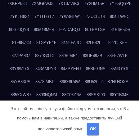
7XKFP983
7XMG6WJ3
7XT3ZWK3
7Y2HM15R
7YHSQGPE
7YKTB834
7YTLLGT7
7YW8HTW1
7ZUCLJ14
804ITWBC
80G20QY8
80M18M6R
80NDABQJ
80TBA1GP
81B6R5DR
81F9BZC4
81GAYE1F
81NLFAJC
82LF82LT
82Z0LK6F
82ZPA837
8379G3TC
839R94B1
83DE49ZB
83FF7WTK
83Y6WTO0
843AMPY3
84ZPYENJ
85BF0JNS
85NIO1GL
85YB83US
85Z8IMBR
866X8P4W
86U520L2
87HLHOXA
885XXWB7
8893NQNM
88C06Z7M
88SSKI00
88Y1B346
88ZYQON6
88ZZ29JA
895NL72T
89WVKQCH
8A6B5EEP
Этот сайт использует куки-файлы и другие технологии, чтобы
помочь вам в навигации, а также предоставить лучший
8BBJWQMN
8BJPIIGO
8BSWANL0
8BVB056I
8BZT9YKF
пользовательский опыт.
OK
8BZZZWSD
8C2C6QL5
8C6H1X9Q
8CEG9O6P
8CFDQ2M4