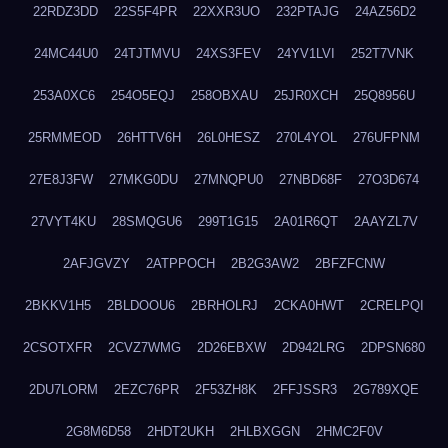
22RDZ3DD
22S5F4PR
22XXR3UO
232PTAJG
24AZ56D2
24MC44U0
24TJTMVU
24XS3FEV
24YV1LVI
252T7VNK
253A0XC6
254O5EQJ
258OBXAU
25JR0XCH
25Q8956U
25RMMEOD
26HTTV6H
26L0HESZ
270L4YOL
276UFPNM
27E8J3FW
27MKG0DU
27MNQPU0
27NBD68F
27O3D674
27VYT4KU
28SMQGU6
299T1G15
2A01R6QT
2AAYZL7V
2AFJGVZY
2ATPPOCH
2B2G3AW2
2BFZFCNW
2BKKV1H5
2BLDOOU6
2BRHOLRJ
2CKA0HWT
2CRELPQI
2CSOTXFR
2CVZ7WMG
2D26EBXW
2D942LRG
2DPSN680
2DU7LORM
2EZC76PR
2F53ZH8K
2FFJSSR3
2G789XQE
2G8M6D58
2HDT2UKH
2HLBXGGN
2HMC2F0V