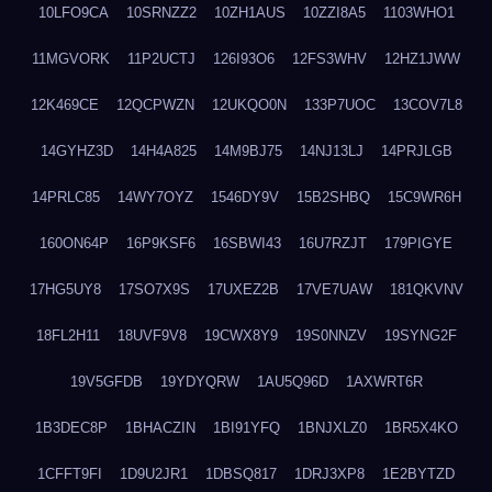
10LFO9CA
10SRNZZ2
10ZH1AUS
10ZZI8A5
1103WHO1
11MGVORK
11P2UCTJ
126I93O6
12FS3WHV
12HZ1JWW
12K469CE
12QCPWZN
12UKQO0N
133P7UOC
13COV7L8
14GYHZ3D
14H4A825
14M9BJ75
14NJ13LJ
14PRJLGB
14PRLC85
14WY7OYZ
1546DY9V
15B2SHBQ
15C9WR6H
160ON64P
16P9KSF6
16SBWI43
16U7RZJT
179PIGYE
17HG5UY8
17SO7X9S
17UXEZ2B
17VE7UAW
181QKVNV
18FL2H11
18UVF9V8
19CWX8Y9
19S0NNZV
19SYNG2F
19V5GFDB
19YDYQRW
1AU5Q96D
1AXWRT6R
1B3DEC8P
1BHACZIN
1BI91YFQ
1BNJXLZ0
1BR5X4KO
1CFFT9FI
1D9U2JR1
1DBSQ817
1DRJ3XP8
1E2BYTZD