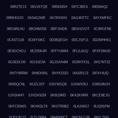
08R2TE13
091V6YQE
0959345H
097C3BE4
09DI9AQ2
09RKK0JO
0A54G2WE
0A7RXWXI
0AG4NTTC
0AYXMFKC
0BO4RLHU
0BOHM258
0BPJ04DK
0BSHJVOT
0C9RGFN6
0CA5T1U9
0CMYI0KC
0D38QEGH
0DCJSPJ1
0DZMHHX1
0E9GCHCU
0EZ05K4R
0FFYUM84
0FLIL6GQ
0FXF2MUD
0G363XJW
0GI31E0A
0GJSAH4M
0GRH7XSL
0H17NT32
0H7Y9RRM
0H9OI0N1
0HYK5SEI
0IA5RSJ3
0IF4Y4UQ
0IM5QCNL
0IUZL33Y
0J6YMSQ9
0JAWX05J
0JMG9NJH
0JX5HAPI
0JXDX9ZM
0K8I19RD
0KA2KHRR
0KCE9EJG
0KFC83WS
0KHXDLT8
0KO7R0BZ
0LA240G7
0LIQ91PM
0LPY3G1Z
0LTLQ0B4
0M40H0CT
0MCMJJJP
0N1LZI50