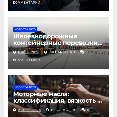
КОММЕНТАРИИ
НОВОСТИ АВТО
Железнодорожные
контейнерные перевозки
из Китая в Россию:
МАЙ 6, 2026
BILCARGO_RU
0
маршруты, сроки и
требования
КОММЕНТАРИИ
НОВОСТИ АВТО
Моторные масла:
классификация, вязкость и
рекомендации по выбору
АПР 22, 2026
BILCARGO_RU
0
для различных типов