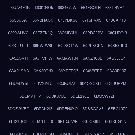
65UV4E1K
660K94O5
663467JW
664ESOLH
664FNVV4
66C6U597
66NBHAON
675YBKS0
67T6PVX5
67UCAPT0
6899WHVC
68EZZKJQ
68OMB6UH
68PDCJPV
68QHDOI3
699GTUTR
69KWPV8F
69LSOT1W
69PLXGPN
69S53RP0
6A5ZOVTI
6A7TVFIW
6AMAWT34
6ANZ4C8L
6AS3LJQ4
6AX21SAB
6AX80CNX
6AYEZFQ7
6B0V87BD
6BA9R10Z
6BUMJY5E
6BVXINIU
6CJKUI7J
6D1OSCXH
6D8BUPZM
6DCMVTHM
6DDK07UL
6DEL198E
6DMVW7ZP
6DO5WVEC
6DPAK2I3
6DREN8XO
6DSSGCV5
6EEGL9Z9
6EI21UCB
6EMNTEE0
6F1DJ5WF
6G3CXI93
6G3KEGYN
6H6L0Z3E
6HD2DCBO
6HM0FQJT
6HWL9A3P
6I5IUH76