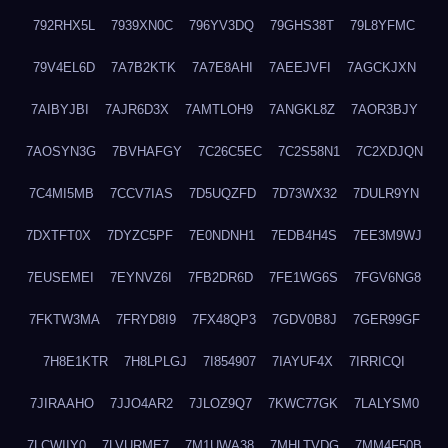
792RHX5L
7939XN0C
796YV3DQ
79GHS38T
79L8YFMC
79V4EL6D
7A7B2KTK
7A7E8AHI
7AEEJVFI
7AGCKJXN
7AIBYJBI
7AJR6D3X
7AMTLOH9
7ANGKL8Z
7AOR3BJY
7AOSYN3G
7BVHAFGY
7C26C5EC
7C2S58N1
7C2XDJQN
7C4MI5MB
7CCV7IAS
7D5UQZFD
7D73WX32
7DULR9YN
7DXTFT0X
7DYZC5PF
7E0NDNH1
7EDB4H4S
7EE3M9WJ
7EUSEMEI
7EYNVZ6I
7FB2DR6D
7FE1WG6S
7FGV6NG8
7FKTW3MA
7FRYD8I9
7FX48QP3
7GDV0B8J
7GER99GF
7H8E1KTR
7H8LPLGJ
7I854907
7IAYUF4X
7IRRICQI
7JIRAAHO
7JJO4AR2
7JLOZ9Q7
7KWC77GK
7LALYSM0
7LCWIIY0
7LVURME7
7M1UWA38
7MHLTVDG
7MM4F50B