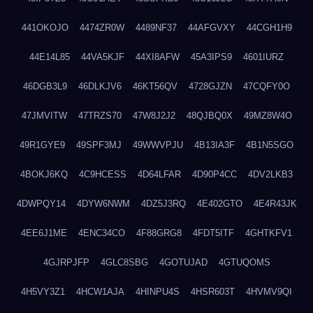
441OKOJO
4474ZR0W
4489NF37
44AFGVXY
44CGH1H9
44E14L85
44VA5KJF
44XI8AFW
45A3IPS9
4601IURZ
46DGB3L9
46DLKJV6
46KT56QV
4728GJZN
47CQFY0O
47JMVITW
47TRZS70
47W8J2J2
48QJBQ0X
49MZ8W4O
49R1GYE9
49SPF3MJ
49WWVPJU
4B13IA3F
4B1N5SGO
4BOKJ6KQ
4C9HCESS
4D64LFAR
4D90P4CC
4DV2LKB3
4DWPQY14
4DYW6NWM
4DZ5J3RQ
4E402GTO
4E4R43JK
4EE6J1ME
4ENC34CO
4F88GRG8
4FDT5ITF
4GHTKFV1
4GJRPJFP
4GLC8SBG
4GOTUJAD
4GTUQOMS
4H5VY3Z1
4HCW1AJA
4HINPU4S
4HSR603T
4HVMV9QI