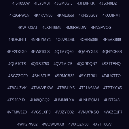
4I5H850W
4IL73M3I
4JGM8GIJ
4JH8IPKK
4JS349D2
4K2GFW1N
4K4KVN36
4KML855I
4KNS3G0Y
4KQJIFMI
4KWTO3AT
4LXNH9M8
4M8RR8DW
4NNSAVOG
4NOFJHTI
4NRBYMY1
4O9WC0SL
4ORR508B
4P5VX889
4PE2DGG9
4PW810LS
4Q1M7Q60
4QAHYG43
4QHYCH8B
4QL610TS
4QRSJ753
4QVTMIC5
4QXRDQN7
4S31TENQ
4SGZZGF9
4SHI3FUE
4SRMCB32
4SYJTR01
4T4UXTTO
4T8GUZVK
4TAWVEKW
4TBBI1Y5
4TJ1ASNW
4TPTYC45
4TSJ6PJX
4U48QGQ2
4UMM8LXA
4UNHPQM1
4URT243L
4VFMWJZ0
4VGSLXPJ
4VJZYO02
4VNW7KSQ
4W6ZE1F7
4WP2PW82
4WQWQXX8
4WXQZN38
4X7TT8GV