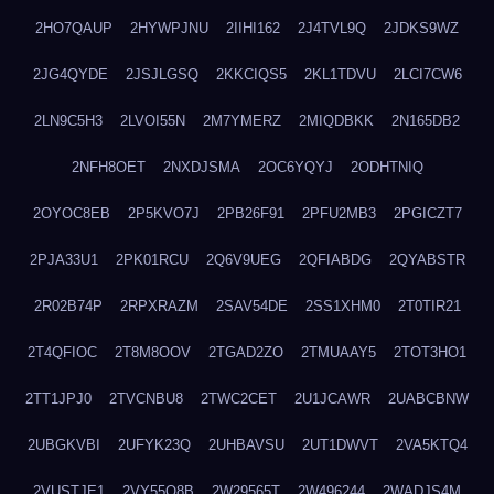
2HO7QAUP
2HYWPJNU
2IIHI162
2J4TVL9Q
2JDKS9WZ
2JG4QYDE
2JSJLGSQ
2KKCIQS5
2KL1TDVU
2LCI7CW6
2LN9C5H3
2LVOI55N
2M7YMERZ
2MIQDBKK
2N165DB2
2NFH8OET
2NXDJSMA
2OC6YQYJ
2ODHTNIQ
2OYOC8EB
2P5KVO7J
2PB26F91
2PFU2MB3
2PGICZT7
2PJA33U1
2PK01RCU
2Q6V9UEG
2QFIABDG
2QYABSTR
2R02B74P
2RPXRAZM
2SAV54DE
2SS1XHM0
2T0TIR21
2T4QFIOC
2T8M8OOV
2TGAD2ZO
2TMUAAY5
2TOT3HO1
2TT1JPJ0
2TVCNBU8
2TWC2CET
2U1JCAWR
2UABCBNW
2UBGKVBI
2UFYK23Q
2UHBAVSU
2UT1DWVT
2VA5KTQ4
2VUSTJE1
2VY55Q8B
2W29565T
2W496244
2WADJS4M