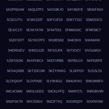
5AOPNSAW
5AQL07P2
5ASS9KJO
5AY4N3YE
5B3AF4SH
5CDCU7YL
5CWV233T
5DFYUFZ0
5DKYT31C
5DM253CG
5E4JC1TI
5EXK7A7W
5F447S51
5FMM242C
5FNR39CT
5GEF3377
5GYKO7P3
5H18E5N3
5H4C8VII
5HANI4XK
5HER0XEV
5HNS21Z8
5IFXGJFK
5IITXOZY
5IVSLWGV
5J5FOXDN
5KAFKBC4
5KEFVRBK
5KFBILGV
5KP635PE
5KSAQAB8
5KT1DCUW
5KZYHXKG
5L1KPI2V
5L515L3S
5LCKQGH7
5LOVPA8C
5LY0K9GU
5M4U4YA3
5M8JMWFU
5MC4C6M0
5MOLUGED
5NCKLFPQ
5NI5PO7L
5NROBV9R
5NSPSK7R
5NYZ03GV
5NZ2F7XQ
5OGIRQDY
5OIXNVW6