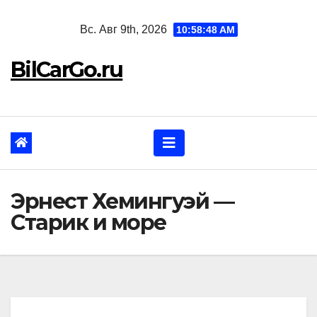
Перейти
Вс. Авг 9th, 2026
10:58:49 AM
к
содержанию
BilCarGo.ru
Эрнест Хемингуэй —
Старик и море