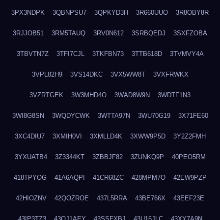
3PX3NDPK
3QBNPSU7
3QPKYD3H
3R660UUO
3R8OBY8R
3RJJOB51
3RM5TAUQ
3RV0N612
3SRBQEDJ
3SXFZOBA
3TBVTN7Z
3TFI7CJL
3TKFBN73
3TTB618D
3TVMVY4A
3VPL82H9
3VS14DKC
3VX5WW8T
3VXFRWKX
3VZRTGEK
3W3MHD4O
3WAD8W9N
3WDTF1N3
3WI8G8SN
3WQDYCWK
3WTTA97N
3WU70G19
3X71FE60
3XC4DIU7
3XMIH0VI
3XMLLD4K
3XWW9P5D
3Y2Z2FMH
3YXUATB4
3Z3344KT
3ZBBJF82
3ZUNKQ9P
40PEO5RM
418TPYOG
41A6AQPI
41CR68ZC
428MPM7O
42EW9PZP
42HIOZNV
42QOZROE
437L5RRA
43BE766X
43EEF23E
43IP3TZ3
43OJ1AEY
43SSFXBJ
43U16JLC
43XY7A9N