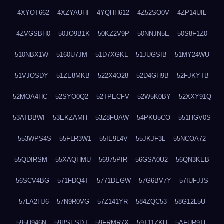
4XYOT662
4XZYAUHI
4YQHH612
4Z52SO0V
4ZP14UIL
4ZVGSBH0
50JO9B1K
50KZ2V9P
50NNJN5E
50S8F1Z0
510NBX1W
5160U7JM
51D7XGKL
51JUGSIB
51MY24WU
51VJOSDY
51ZE8MKB
522X4O28
52D4GH9B
52FJKYTB
52MOA4HC
52SYO0Q2
52TPECFV
52W5K0BY
52XXY91Q
53ATDBWI
53EKZAMH
53Z8FUAW
54PKU5CO
551HGV0S
553WPS4S
55FLR3W1
55IE9L4V
55JKJF3L
55NCOA72
55QDIRSM
55XAQHMU
56975PIR
56GSA0U2
56QN3KEB
56SCV4BG
571FDQ4T
5771DEGW
57G6BV7Y
57IUFJJS
57LA2HJ6
57N9R0VG
57Z141YR
584ZQC53
58G12L5U
595U946N
59BSESDJ
59FRMR7X
59T11ZKH
5AFUR9TL