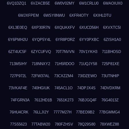
6VQ1DZQ1
6VZACB5E
6W0V02MY
6W1CRLU0
6WAOIUX0
6WJXFPEM
6WSY8NWU
6XFR4OTY
6XIHLDTU
6XL3E0EQ
6XP30R7N
6XQUAXFV
6XUCD56H
6XVXTC5I
6Y6PMH2U
6YQP5Y4L
6YR8PDRZ
6YY0PXBC
6ZISH1A0
6ZT4UC5F
6ZYCUFVQ
70T7NVVN
70V1YKH3
711BHOSD
713M5IHY
718NNXY2
71H5RDOO
71UQJY58
725P81XE
727P972L
72FW37AL
73CXZZM4
73IDZEWO
73UTNHIP
73VKAF4E
740HGIUK
745ACL1O
74DPJX4S
74DVDXRM
74FGRN3A
7612HD1B
7651K273
76BJGQ4F
76G4013Z
76HU4CRK
76LLJI2Y
7777M27H
77BED9B2
77BGMMG4
77S55623
77TABW20
780FZHSV
78Q29S80
78XWEZ88