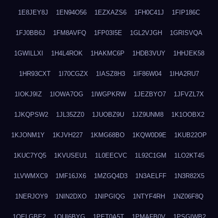
1E8JEY8J
1EN94O56
1EZXAZS6
1FH0C41J
1FIP186C
1FJ0BB6J
1FM8AVFQ
1FP03I5E
1GL2VJGH
1GRISVQA
1GWILLXI
1H4L4ROK
1HAKMC6P
1HDB3VUY
1HHJEK58
1HR93CXT
1I70CGZX
1IASZ8H3
1IF86W04
1IHA2RU7
1IOKJ9IZ
1IOWA7OG
1IWGPKRW
1JEZBYO7
1JFVZL7X
1JKQPSW2
1JL35ZZ0
1JUOBZ9U
1JZ9UNM8
1K1OOBX2
1KJONM1Y
1KJVH227
1KMG68BO
1KQW0D9E
1KUB22OP
1KUC7YQ5
1KVUSEU1
1L0EECVC
1L92C1GM
1LO2KT45
1LVWMXC9
1MF16JX6
1MZGQ4D3
1N3AELFF
1N3R82X5
1NERJOY9
1NIN2DXO
1NIPGIQG
1NTYF4RH
1NZ06F8Q
1OELGBE2
1OUI6BYG
1PET0A5T
1PMAFB0V
1PSGIWB2