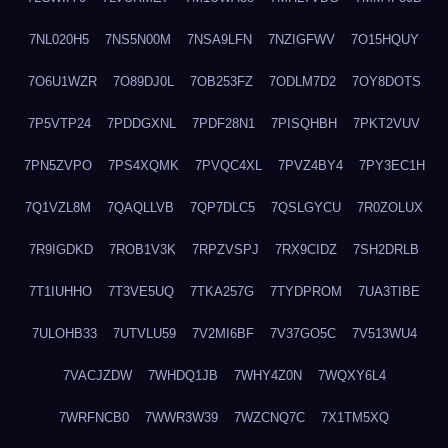
7NL020H5
7NS5N00M
7NSA9LFN
7NZIGFWV
7O15HQUY
7O6U1WZR
7O89DJ0L
7OB253FZ
7ODLM7D2
7OY8DOTS
7P5VTP24
7PDDGXNL
7PDF28N1
7PISQHBH
7PKT2VUV
7PN5ZVPO
7PS4XQMK
7PVQC4XL
7PVZ4BY4
7PY3EC1H
7Q1VZL8M
7QAQLLVB
7QP7DLC5
7QSLGYCU
7R0ZOLUX
7R9IGDKD
7ROB1V3K
7RPZVSPJ
7RX9CIDZ
7SH2DRLB
7T1IUHHO
7T3VE5UQ
7TKA257G
7TYDPROM
7UA3TIBE
7ULOHB33
7UTVLU59
7V2MI6BF
7V37GO5C
7V513WU4
7VACJZDW
7WHDQ1JB
7WHY4Z0N
7WQXY6L4
7WRFNCB0
7WWR3W39
7WZCNQ7C
7X1TM5XQ