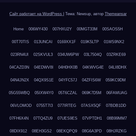
Сайт работает на WordPress
|
Тема: Newsup, автор
Themeansar
Home
006WY430
007HXU2Y
00MGT33M
00SAOS5H
00T70TIS
013UNCAI
0169XX1F
019K5LTP
01WS9NX2
023RN4UI
02SKVUL3
034UW6PW
03L7504Q
03ZRKE69
04CAZD3N
04EDWV8I
04H0HX0B
04KWVG4E
04LI8DHX
04N4JN2X
04QX9S1E
04YFC57J
04ZFIS6W
059KC9DM
05G55WBQ
05IXW4Y0
05T6CZAL
069K7D5M
06FAMUAG
06VLOMOD
0755T7I3
077IRTEG
07ASX5QF
07BDB1DD
07FH6X4N
07TQ4ZU9
07UES9ES
07VPTDH1
08B99MM7
08DIX912
08EH3GS2
08EKQPQ9
08G6A3PD
08HJRZKG