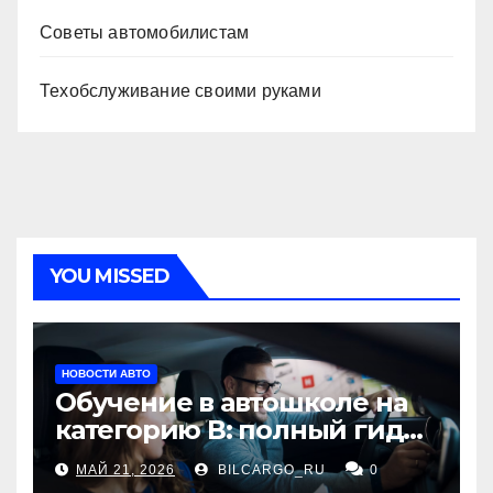
Советы автомобилистам
Техобслуживание своими руками
YOU MISSED
НОВОСТИ АВТО
Обучение в автошколе на
категорию В: полный гид
для будущих водителей
МАЙ 21, 2026
BILCARGO_RU
0