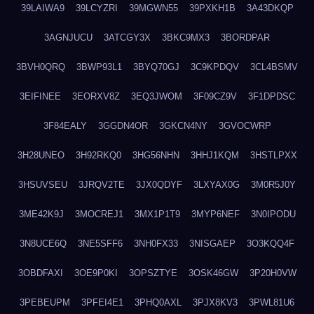
39LAIWA9
39LCYZRI
39MGWN55
39PXKH1B
3A43DKQP
3AGNJUCU
3ATCGY3X
3BKC9MX3
3BORDPAR
3BVH0QRQ
3BWP93L1
3BYQ70GJ
3C9KPDQV
3CL4BSMV
3EIFINEE
3EORXV8Z
3EQ3JWOM
3F09CZ9V
3F1DPDSC
3F84EALY
3GGDN4OR
3GKCN4NY
3GVOCWRP
3H28UNEO
3H92RKQ0
3HG56NHN
3HHJ1KQM
3HSTLPXX
3HSUVSEU
3JRQV2TE
3JX0QDYF
3LXYAX0G
3M0R5J0Y
3ME42K9J
3MOCREJ1
3MX1P1T9
3MYP6NEF
3N0IPODU
3N8UCE6Q
3NE5SFF6
3NH0FX33
3NISGAEP
3O3KQQ4F
3OBDFAXI
3OE9P0KI
3OPSZTYE
3OSK46GW
3P20H0VW
3PEBEUPM
3PFEI4E1
3PHQ0AXL
3PJX8KV3
3PWL81U6