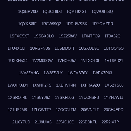
1Q3BPV0D
1QBCT8D3
1QMT9XGT
1QWO8TSQ
1QYKS8IF
1RCW99QZ
1RDUWSSK
1RYOMZPR
1SFXG5XT
1SSBXDLO
1SZ258AV
1T04TFO9
1T3A32QI
1TQ4XCLI
1URGFNU5
1USMDQTI
1USXOD9C
1UTQO46Q
1UXXH5X4
1V2M00OW
1VHOFJ5Z
1VLGOT3L
1VT6PD21
1VV8ZAHG
1W387VUY
1WFVB76Y
1WPX7P03
1WUHK6D4
1X9NP2FS
1XEHVF4N
1XFRA9ZO
1XS2YS68
1XSROT4L
1YS8YJ6Z
1YSKFL0G
1YUCNSFB
1YYN7W1J
1Z1US2M8
1ZLGWTF7
1ZOCGLFM
206VNFLF
20GH4EFO
2110Y7UD
21J9UIA6
2254Q10C
226DDKTL
22R2IX7P