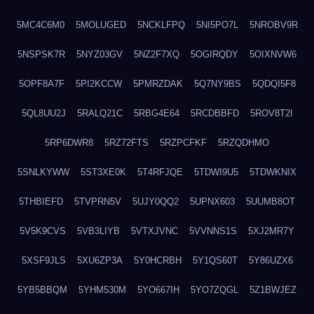
5MC4C6M0
5MOLUGED
5NCKLFPQ
5NI5PO7L
5NROBV9R
5NSPSK7R
5NYZ03GV
5NZ2F7XQ
5OGIRQDY
5OIXNVW6
5OPF8A7F
5PI2KCCW
5PMRZDAK
5Q7NY9BS
5QDQI5F8
5QL8UU2J
5RALQ21C
5RBG4E64
5RCDBBFD
5ROV8T2I
5RP6DWR8
5RZ72FTS
5RZPCFKF
5RZQDHMO
5SNLKYWW
5ST3XE0K
5T4RFJQE
5TDWI9U5
5TDWKNIX
5THBIEFD
5TVPRN5V
5UJY0QQ2
5UPNX603
5UUMB8OT
5V5K9CVS
5VB3LIYB
5VTXJVNC
5VVNNS1S
5XJ2MR7Y
5XSF9JLS
5XU6ZP3A
5Y0HCRBH
5Y1QS60T
5Y86UZX6
5YB5BBQM
5YHM530M
5YO667IH
5YO7ZQGL
5Z1BWJEZ