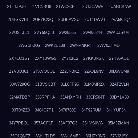
2TT1JPJ0
2TVCNBU8
2TWC2CET
2U1JCAWR
2UABCBNW
2UBGKVBI
2UFYK23Q
2UHBAVSU
2UT1DWVT
2VA5KTQ4
2VUSTJE1
2VY55Q8B
2W29565T
2W496244
2WADJS4M
2WGUIKKG
2WK2EL88
2WNPNKRH
2WV0ZHMD
2X7CQ1SY
2XYTJWGS
2Y7I1IC2
2YKK8NSK
2YT95AO1
2YV3O361
2YXVOCOL
2Z2JNBKZ
2ZAJL9NV
30D5VUM9
30W729OG
31BVSCBT
31L8FP95
31M0MR2X
32AT2VLN
32MATDBP
336RPFHA
33ANXYRH
33CR504T
33DY1V30
33T04ZZ0
3404O7P1
3478760D
34F92RUM
34HYUF3N
34Y7PBO1
357AGF1F
35AF37G3
35HVS0VG
35MJZMAN
35O1QNFZ
36HUTLDS
36NU8MEJ
36U7Y0NR
376J215Y