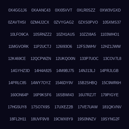
0X4GG1J6
0XAANC43
0XI05VVT
0XLR0SZZ
0XW3VGXD
0ZAVTHSI
0ZM4J2CX
0ZVYGAG2
0ZXS0PVO
105XMS37
10LFO9CA
10SRNZZ2
10ZH1AUS
10ZZI8A5
1103WHO1
11MGVORK
11P2UCTJ
126I93O6
12FS3WHV
12HZ1JWW
12K469CE
12QCPWZN
12UKQO0N
133P7UOC
13COV7L8
14GYHZ3D
14H4A825
14M9BJ75
14NJ13LJ
14PRJLGB
14PRLC85
14WY7OYZ
1546DY9V
15B2SHBQ
15C9WR6H
160ON64P
16P9KSF6
16SBWI43
16U7RZJT
179PIGYE
17HG5UY8
17SO7X9S
17UXEZ2B
17VE7UAW
181QKVNV
18FL2H11
18UVF9V8
19CWX8Y9
19S0NNZV
19SYNG2F