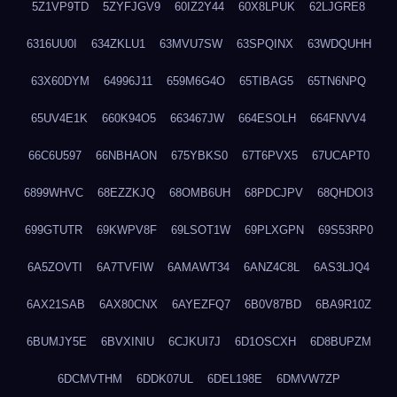
5Z1VP9TD
5ZYFJGV9
60IZ2Y44
60X8LPUK
62LJGRE8
6316UU0I
634ZKLU1
63MVU7SW
63SPQINX
63WDQUHH
63X60DYM
64996J11
659M6G4O
65TIBAG5
65TN6NPQ
65UV4E1K
660K94O5
663467JW
664ESOLH
664FNVV4
66C6U597
66NBHAON
675YBKS0
67T6PVX5
67UCAPT0
6899WHVC
68EZZKJQ
68OMB6UH
68PDCJPV
68QHDOI3
699GTUTR
69KWPV8F
69LSOT1W
69PLXGPN
69S53RP0
6A5ZOVTI
6A7TVFIW
6AMAWT34
6ANZ4C8L
6AS3LJQ4
6AX21SAB
6AX80CNX
6AYEZFQ7
6B0V87BD
6BA9R10Z
6BUMJY5E
6BVXINIU
6CJKUI7J
6D1OSCXH
6D8BUPZM
6DCMVTHM
6DDK07UL
6DEL198E
6DMVW7ZP