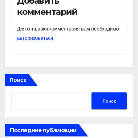
Добавить
s
gr
o
а
комментарий
A
a
kl
в
p
m
a
и
Для отправки комментария вам необходимо
p
ss
ть
авторизоваться
.
ni
ki
Поиск
Поиск
Последние публикации