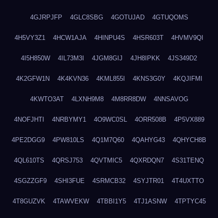
4GJRPJFP
4GLC8SBG
4GOTUJAD
4GTUQOMS
4H5VY3Z1
4HCW1AJA
4HINPU4S
4HSR603T
4HVMV9QI
4I5H850W
4IL73M3I
4JGM8GIJ
4JH8IPKK
4JS349D2
4K2GFW1N
4K4KVN36
4KML855I
4KNS3G0Y
4KQJIFMI
4KWTO3AT
4LXNH9M8
4M8RR8DW
4NNSAVOG
4NOFJHTI
4NRBYMY1
4O9WC0SL
4ORR508B
4P5VX889
4PE2DGG9
4PW810LS
4Q1M7Q60
4QAHYG43
4QHYCH8B
4QL610TS
4QRSJ753
4QVTMIC5
4QXRDQN7
4S31TENQ
4SGZZGF9
4SHI3FUE
4SRMCB32
4SYJTR01
4T4UXTTO
4T8GUZVK
4TAWVEKW
4TBBI1Y5
4TJ1ASNW
4TPTYC45