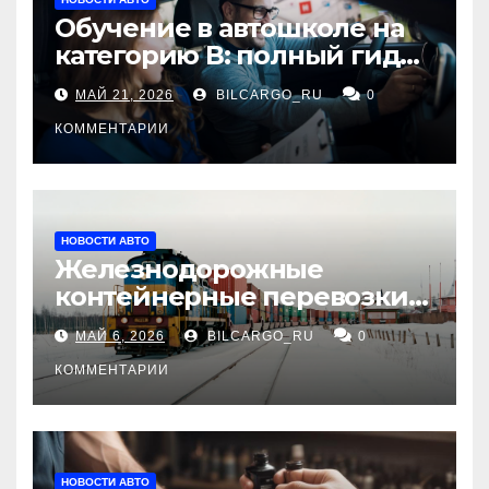
Обучение в автошколе на
категорию В: полный гид
для будущих водителей
МАЙ 21, 2026
BILCARGO_RU
0
КОММЕНТАРИИ
НОВОСТИ АВТО
Железнодорожные
контейнерные перевозки
из Китая в Россию:
МАЙ 6, 2026
BILCARGO_RU
0
маршруты, сроки и
требования
КОММЕНТАРИИ
НОВОСТИ АВТО