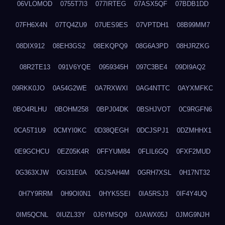
06VLOMOD
0755T7I3
077IRTEG
07ASX5QF
07BDB1DD
07FH6X4N
07TQ4ZU9
07UES9ES
07VPTDH1
08B99MM7
08DIX912
08EH3GS2
08EKQPQ9
08G6A3PD
08HJRZKG
08R2TE13
091V6YQE
0959345H
097C3BE4
09DI9AQ2
09RKK0JO
0A54G2WE
0A7RXWXI
0AG4NTTC
0AYXMFKC
0BO4RLHU
0BOHM258
0BPJ04DK
0BSHJVOT
0C9RGFN6
0CA5T1U9
0CMYI0KC
0D38QEGH
0DCJSPJ1
0DZMHHX1
0E9GCHCU
0EZ05K4R
0FFYUM84
0FLIL6GQ
0FXF2MUD
0G363XJW
0GI31E0A
0GJSAH4M
0GRH7XSL
0H17NT32
0H7Y9RRM
0H9OI0N1
0HYK5SEI
0IA5RSJ3
0IF4Y4UQ
0IM5QCNL
0IUZL33Y
0J6YMSQ9
0JAWX05J
0JMG9NJH