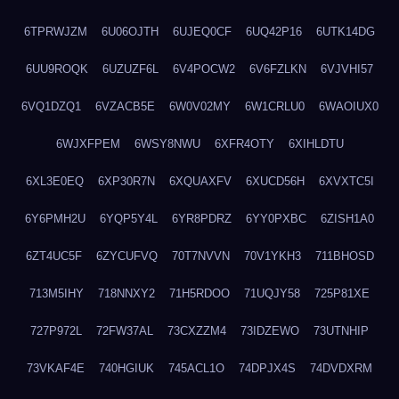
6TPRWJZM
6U06OJTH
6UJEQ0CF
6UQ42P16
6UTK14DG
6UU9ROQK
6UZUZF6L
6V4POCW2
6V6FZLKN
6VJVHI57
6VQ1DZQ1
6VZACB5E
6W0V02MY
6W1CRLU0
6WAOIUX0
6WJXFPEM
6WSY8NWU
6XFR4OTY
6XIHLDTU
6XL3E0EQ
6XP30R7N
6XQUAXFV
6XUCD56H
6XVXTC5I
6Y6PMH2U
6YQP5Y4L
6YR8PDRZ
6YY0PXBC
6ZISH1A0
6ZT4UC5F
6ZYCUFVQ
70T7NVVN
70V1YKH3
711BHOSD
713M5IHY
718NNXY2
71H5RDOO
71UQJY58
725P81XE
727P972L
72FW37AL
73CXZZM4
73IDZEWO
73UTNHIP
73VKAF4E
740HGIUK
745ACL1O
74DPJX4S
74DVDXRM