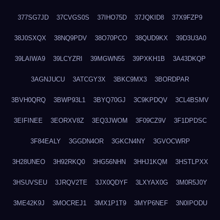
377SG7JD
37CVGS0S
37IHO75D
37JQKID8
37X9FZP9
38J0SXQX
38NQ9PDV
38O70PCO
38QUD9KX
39D3U3A0
39LAIWA9
39LCYZRI
39MGWN55
39PXKH1B
3A43DKQP
3AGNJUCU
3ATCGY3X
3BKC9MX3
3BORDPAR
3BVH0QRQ
3BWP93L1
3BYQ70GJ
3C9KPDQV
3CL4BSMV
3EIFINEE
3EORXV8Z
3EQ3JWOM
3F09CZ9V
3F1DPDSC
3F84EALY
3GGDN4OR
3GKCN4NY
3GVOCWRP
3H28UNEO
3H92RKQ0
3HG56NHN
3HHJ1KQM
3HSTLPXX
3HSUVSEU
3JRQV2TE
3JX0QDYF
3LXYAX0G
3M0R5J0Y
3ME42K9J
3MOCREJ1
3MX1P1T9
3MYP6NEF
3N0IPODU