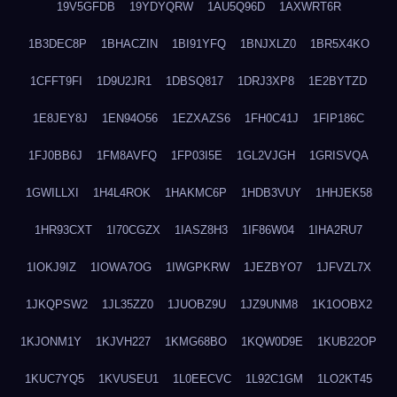
19V5GFDB
19YDYQRW
1AU5Q96D
1AXWRT6R
1B3DEC8P
1BHACZIN
1BI91YFQ
1BNJXLZ0
1BR5X4KO
1CFFT9FI
1D9U2JR1
1DBSQ817
1DRJ3XP8
1E2BYTZD
1E8JEY8J
1EN94O56
1EZXAZS6
1FH0C41J
1FIP186C
1FJ0BB6J
1FM8AVFQ
1FP03I5E
1GL2VJGH
1GRISVQA
1GWILLXI
1H4L4ROK
1HAKMC6P
1HDB3VUY
1HHJEK58
1HR93CXT
1I70CGZX
1IASZ8H3
1IF86W04
1IHA2RU7
1IOKJ9IZ
1IOWA7OG
1IWGPKRW
1JEZBYO7
1JFVZL7X
1JKQPSW2
1JL35ZZ0
1JUOBZ9U
1JZ9UNM8
1K1OOBX2
1KJONM1Y
1KJVH227
1KMG68BO
1KQW0D9E
1KUB22OP
1KUC7YQ5
1KVUSEU1
1L0EECVC
1L92C1GM
1LO2KT45