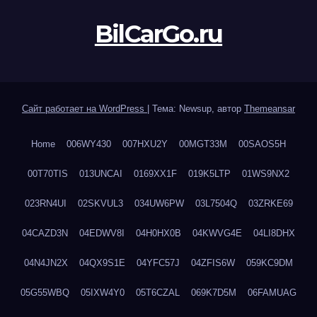
BilCarGo.ru
Сайт работает на WordPress
|
Тема: Newsup, автор
Themeansar
Home
006WY430
007HXU2Y
00MGT33M
00SAOS5H
00T70TIS
013UNCAI
0169XX1F
019K5LTP
01WS9NX2
023RN4UI
02SKVUL3
034UW6PW
03L7504Q
03ZRKE69
04CAZD3N
04EDWV8I
04H0HX0B
04KWVG4E
04LI8DHX
04N4JN2X
04QX9S1E
04YFC57J
04ZFIS6W
059KC9DM
05G55WBQ
05IXW4Y0
05T6CZAL
069K7D5M
06FAMUAG