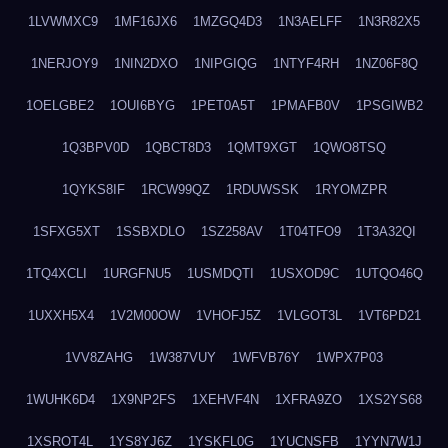
1LVWMXC9
1MF16JX6
1MZGQ4D3
1N3AELFF
1N3R82X5
1NERJOY9
1NIN2DXO
1NIPGIQG
1NTYF4RH
1NZ06F8Q
1OELGBE2
1OUI6BYG
1PET0A5T
1PMAFB0V
1PSGIWB2
1Q3BPV0D
1QBCT8D3
1QMT9XGT
1QWO8TSQ
1QYKS8IF
1RCW99QZ
1RDUWSSK
1RYOMZPR
1SFXG5XT
1SSBXDLO
1SZ258AV
1T04TFO9
1T3A32QI
1TQ4XCLI
1URGFNU5
1USMDQTI
1USXOD9C
1UTQO46Q
1UXXH5X4
1V2M00OW
1VHOFJ5Z
1VLGOT3L
1VT6PD21
1VV8ZAHG
1W387VUY
1WFVB76Y
1WPX7P03
1WUHK6D4
1X9NP2FS
1XEHVF4N
1XFRA9ZO
1XS2YS68
1XSROT4L
1YS8YJ6Z
1YSKFL0G
1YUCNSFB
1YYN7W1J