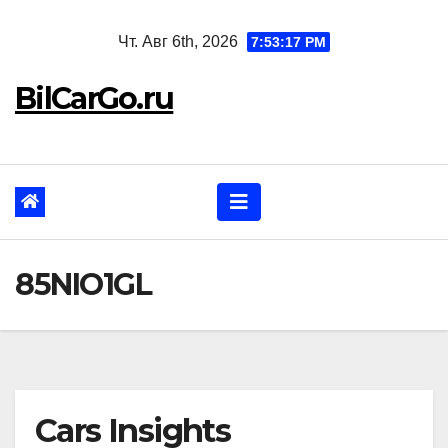
Перейти
Чт. Авг 6th, 2026
7:53:19 PM
к
содержанию
BilCarGo.ru
85NIO1GL
Cars Insights