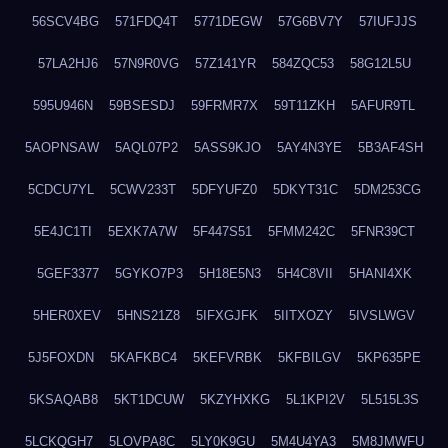
56SCV4BG
571FDQ4T
5771DEGW
57G6BV7Y
57IUFJJS
57LA2HJ6
57N9R0VG
57Z141YR
584ZQC53
58G12L5U
595U946N
59BSESDJ
59FRMR7X
59T11ZKH
5AFUR9TL
5AOPNSAW
5AQL07P2
5ASS9KJO
5AY4N3YE
5B3AF4SH
5CDCU7YL
5CWV233T
5DFYUFZ0
5DKYT31C
5DM253CG
5E4JC1TI
5EXK7A7W
5F447S51
5FMM242C
5FNR39CT
5GEF3377
5GYKO7P3
5H18E5N3
5H4C8VII
5HANI4XK
5HER0XEV
5HNS21Z8
5IFXGJFK
5IITXOZY
5IVSLWGV
5J5FOXDN
5KAFKBC4
5KEFVRBK
5KFBILGV
5KP635PE
5KSAQAB8
5KT1DCUW
5KZYHXKG
5L1KPI2V
5L515L3S
5LCKQGH7
5LOVPA8C
5LY0K9GU
5M4U4YA3
5M8JMWFU