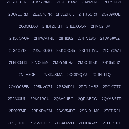
2CSOTXFR
2CVZ7WMG
2D26EBXW
2D942LRG
2DPSN680
2DU7LORM
2EZC76PR
2F53ZH8K
2FFJSSR3
2G789XQE
2G8M6D58
2HDT2UKH
2HLBXGGN
2HMC2F0V
2HO7QAUP
2HYWPJNU
2IIHI162
2J4TVL9Q
2JDKS9WZ
2JG4QYDE
2JSJLGSQ
2KKCIQS5
2KL1TDVU
2LCI7CW6
2LN9C5H3
2LVOI55N
2M7YMERZ
2MIQDBKK
2N165DB2
2NFH8OET
2NXDJSMA
2OC6YQYJ
2ODHTNIQ
2OYOC8EB
2P5KVO7J
2PB26F91
2PFU2MB3
2PGICZT7
2PJA33U1
2PK01RCU
2Q6V9UEG
2QFIABDG
2QYABSTR
2R02B74P
2RPXRAZM
2SAV54DE
2SS1XHM0
2T0TIR21
2T4QFIOC
2T8M8OOV
2TGAD2ZO
2TMUAAY5
2TOT3HO1