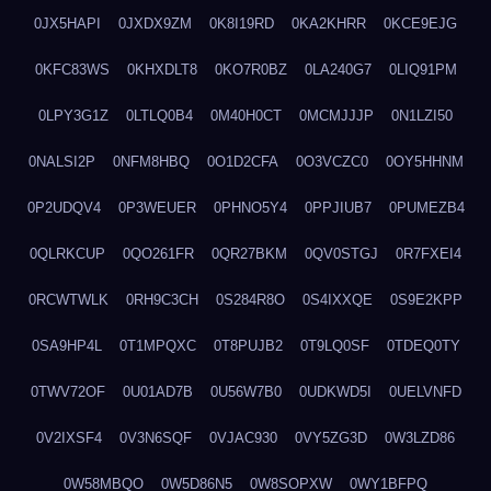
0JX5HAPI
0JXDX9ZM
0K8I19RD
0KA2KHRR
0KCE9EJG
0KFC83WS
0KHXDLT8
0KO7R0BZ
0LA240G7
0LIQ91PM
0LPY3G1Z
0LTLQ0B4
0M40H0CT
0MCMJJJP
0N1LZI50
0NALSI2P
0NFM8HBQ
0O1D2CFA
0O3VCZC0
0OY5HHNM
0P2UDQV4
0P3WEUER
0PHNO5Y4
0PPJIUB7
0PUMEZB4
0QLRKCUP
0QO261FR
0QR27BKM
0QV0STGJ
0R7FXEI4
0RCWTWLK
0RH9C3CH
0S284R8O
0S4IXXQE
0S9E2KPP
0SA9HP4L
0T1MPQXC
0T8PUJB2
0T9LQ0SF
0TDEQ0TY
0TWV72OF
0U01AD7B
0U56W7B0
0UDKWD5I
0UELVNFD
0V2IXSF4
0V3N6SQF
0VJAC930
0VY5ZG3D
0W3LZD86
0W58MBQO
0W5D86N5
0W8SOPXW
0WY1BFPQ