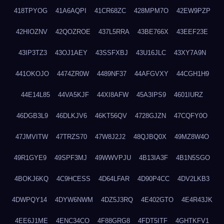
418TPYOG
41A6AQPI
41CR68ZC
428MPM7O
42EW9PZP
42HIOZNV
42QOZROE
437L5RRA
43BE766X
43EEF23E
43IP3TZ3
43OJ1AEY
43SSFXBJ
43U16JLC
43XY7A9N
441OKOJO
4474ZR0W
4489NF37
44AFGVXY
44CGH1H9
44E14L85
44VA5KJF
44XI8AFW
45A3IPS9
4601IURZ
46DGB3L9
46DLKJV6
46KT56QV
4728GJZN
47CQFY0O
47JMVITW
47TRZS70
47W8J2J2
48QJBQ0X
49MZ8W4O
49R1GYE9
49SPF3MJ
49WWVPJU
4B13IA3F
4B1N5SGO
4BOKJ6KQ
4C9HCESS
4D64LFAR
4D90P4CC
4DV2LKB3
4DWPQY14
4DYW6NWM
4DZ5J3RQ
4E402GTO
4E4R43JK
4EE6J1ME
4ENC34CO
4F88GRG8
4FDT5ITF
4GHTKFV1