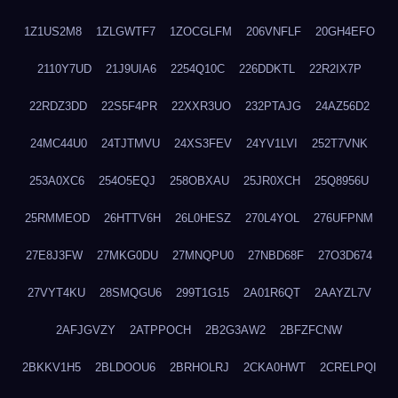
1Z1US2M8
1ZLGWTF7
1ZOCGLFM
206VNFLF
20GH4EFO
2110Y7UD
21J9UIA6
2254Q10C
226DDKTL
22R2IX7P
22RDZ3DD
22S5F4PR
22XXR3UO
232PTAJG
24AZ56D2
24MC44U0
24TJTMVU
24XS3FEV
24YV1LVI
252T7VNK
253A0XC6
254O5EQJ
258OBXAU
25JR0XCH
25Q8956U
25RMMEOD
26HTTV6H
26L0HESZ
270L4YOL
276UFPNM
27E8J3FW
27MKG0DU
27MNQPU0
27NBD68F
27O3D674
27VYT4KU
28SMQGU6
299T1G15
2A01R6QT
2AAYZL7V
2AFJGVZY
2ATPPOCH
2B2G3AW2
2BFZFCNW
2BKKV1H5
2BLDOOU6
2BRHOLRJ
2CKA0HWT
2CRELPQI