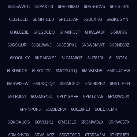
6DO5WVEC
6DPAK2I3
6DREN8XO
6DSSGCV5
6EEGL9Z9
6EI21UCB
6EMNTEE0
6F1DJ5WF
6G3CXI93
6G3KEGYN
6H6L0Z3E
6HD2DCBO
6HM0FQJT
6HWL9A3P
6I5IUH76
6JGSI1UR
6JQL3WKJ
6K3EBPX1
6K3WDMWT
6KDND60Z
6KOOILKY
6KPMGXPJ
6LGMA8OZ
6LI78JDL
6LL59T6X
6LSD5KCS
6LSGIF7V
6MC7XUTQ
6MNBISNE
6MRU4GHW
6MRWI2FW
6MUKQ2Q2
6N6MCPD2
6N8H9PB2
6NS1JPER
6NTR3U7I
6OXMG49D
6PHYGAFF
6PM1Z7A5
6PO2WC0X
6PPNPOF5
6Q23B2FW
6QE19FL3
6QEEKCMR
6QKOAUOS
6QVIJ1K1
6R431JL5
6RGMWOLX
6RKWC57X
6RMKNV3X
6RV8LARZ
6SBTC8OR
6T3R3AJM
6TKE2JE3