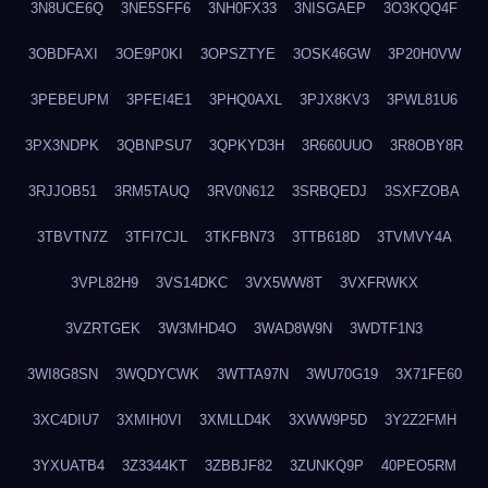
3N8UCE6Q
3NE5SFF6
3NH0FX33
3NISGAEP
3O3KQQ4F
3OBDFAXI
3OE9P0KI
3OPSZTYE
3OSK46GW
3P20H0VW
3PEBEUPM
3PFEI4E1
3PHQ0AXL
3PJX8KV3
3PWL81U6
3PX3NDPK
3QBNPSU7
3QPKYD3H
3R660UUO
3R8OBY8R
3RJJOB51
3RM5TAUQ
3RV0N612
3SRBQEDJ
3SXFZOBA
3TBVTN7Z
3TFI7CJL
3TKFBN73
3TTB618D
3TVMVY4A
3VPL82H9
3VS14DKC
3VX5WW8T
3VXFRWKX
3VZRTGEK
3W3MHD4O
3WAD8W9N
3WDTF1N3
3WI8G8SN
3WQDYCWK
3WTTA97N
3WU70G19
3X71FE60
3XC4DIU7
3XMIH0VI
3XMLLD4K
3XWW9P5D
3Y2Z2FMH
3YXUATB4
3Z3344KT
3ZBBJF82
3ZUNKQ9P
40PEO5RM