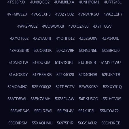
4TSJ6PJX
4U48QGQ2
4UMM8LXA
4UNHPQM1
4URT243L
4VFMWJZ0
4VGSLXPJ
4VJZYO02
4VNW7KSQ
4W6ZE1F7
4WP2PW82
4WQWQXX8
4WXQZN38
4X7TT8GV
4XYOT662
4XZYAUHI
4YQHH612
4Z52SO0V
4ZP14UIL
4ZVGSBH0
50JO9B1K
50KZ2V9P
50NNJN5E
50S8F1Z0
510NBX1W
5160U7JM
51D7XGKL
51JUGSIB
51MY24WU
51VJOSDY
51ZE8MKB
522X4O28
52D4GH9B
52FJKYTB
52MOA4HC
52SYO0Q2
52TPECFV
52W5K0BY
52XXY91Q
53ATDBWI
53EKZAMH
53Z8FUAW
54PKU5CO
551HGV0S
553WPS4S
55FLR3W1
55IE9L4V
55JKJF3L
55NCOA72
55QDIRSM
55XAQHMU
56975PIR
56GSA0U2
56QN3KEB