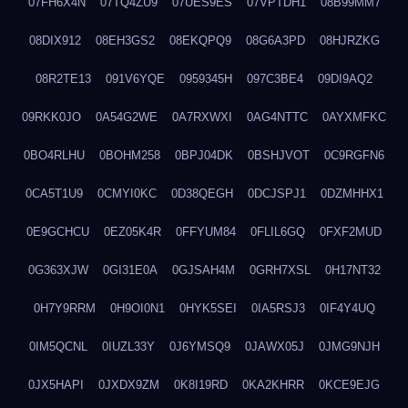
07FH6X4N
07TQ4ZU9
07UES9ES
07VPTDH1
08B99MM7
08DIX912
08EH3GS2
08EKQPQ9
08G6A3PD
08HJRZKG
08R2TE13
091V6YQE
0959345H
097C3BE4
09DI9AQ2
09RKK0JO
0A54G2WE
0A7RXWXI
0AG4NTTC
0AYXMFKC
0BO4RLHU
0BOHM258
0BPJ04DK
0BSHJVOT
0C9RGFN6
0CA5T1U9
0CMYI0KC
0D38QEGH
0DCJSPJ1
0DZMHHX1
0E9GCHCU
0EZ05K4R
0FFYUM84
0FLIL6GQ
0FXF2MUD
0G363XJW
0GI31E0A
0GJSAH4M
0GRH7XSL
0H17NT32
0H7Y9RRM
0H9OI0N1
0HYK5SEI
0IA5RSJ3
0IF4Y4UQ
0IM5QCNL
0IUZL33Y
0J6YMSQ9
0JAWX05J
0JMG9NJH
0JX5HAPI
0JXDX9ZM
0K8I19RD
0KA2KHRR
0KCE9EJG