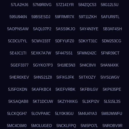
57LA2HJ6
57N9R0VG
57Z141YR
584ZQC53
58G12L5U
595U946N
59BSESDJ
59FRMR7X
59T11ZKH
5AFUR9TL
5AOPNSAW
5AQL07P2
5ASS9KJO
5AY4N3YE
5B3AF4SH
5CDCU7YL
5CWV233T
5DFYUFZ0
5DKYT31C
5DM253CG
5E4JC1TI
5EXK7A7W
5F447S51
5FMM242C
5FNR39CT
5GEF3377
5GYKO7P3
5H18E5N3
5H4C8VII
5HANI4XK
5HER0XEV
5HNS21Z8
5IFXGJFK
5IITXOZY
5IVSLWGV
5J5FOXDN
5KAFKBC4
5KEFVRBK
5KFBILGV
5KP635PE
5KSAQAB8
5KT1DCUW
5KZYHXKG
5L1KPI2V
5L515L3S
5LCKQGH7
5LOVPA8C
5LY0K9GU
5M4U4YA3
5M8JMWFU
5MC4C6M0
5MOLUGED
5NCKLFPQ
5NI5PO7L
5NROBV9R