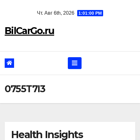
Перейти
Чт. Авг 6th, 2026
1:01:01 PM
к
содержанию
BilCarGo.ru
0755T7I3
Health Insights