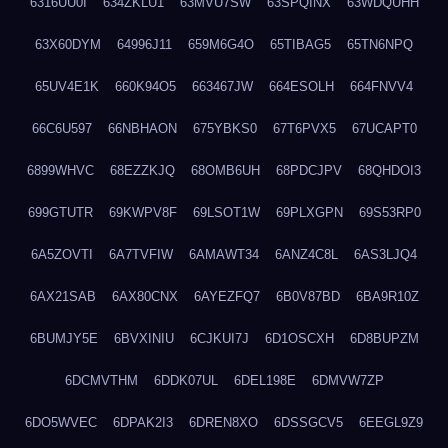
6316UU0I
634ZKLU1
63MVU7SW
63SPQINX
63WDQUHH
63X60DYM
64996J11
659M6G4O
65TIBAG5
65TN6NPQ
65UV4E1K
660K94O5
663467JW
664ESOLH
664FNVV4
66C6U597
66NBHAON
675YBKS0
67T6PVX5
67UCAPT0
6899WHVC
68EZZKJQ
68OMB6UH
68PDCJPV
68QHDOI3
699GTUTR
69KWPV8F
69LSOT1W
69PLXGPN
69S53RP0
6A5ZOVTI
6A7TVFIW
6AMAWT34
6ANZ4C8L
6AS3LJQ4
6AX21SAB
6AX80CNX
6AYEZFQ7
6B0V87BD
6BA9R10Z
6BUMJY5E
6BVXINIU
6CJKUI7J
6D1OSCXH
6D8BUPZM
6DCMVTHM
6DDK07UL
6DEL198E
6DMVW7ZP
6DO5WVEC
6DPAK2I3
6DREN8XO
6DSSGCV5
6EEGL9Z9