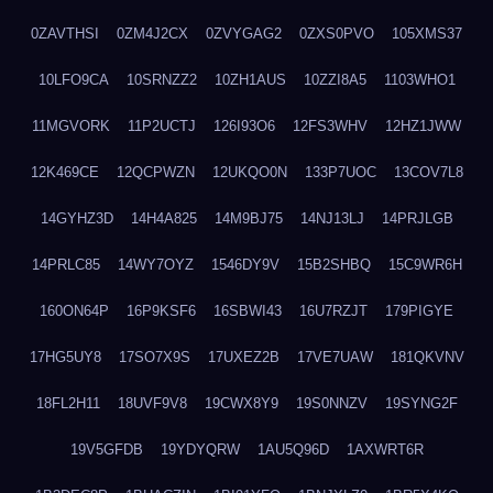
0ZAVTHSI
0ZM4J2CX
0ZVYGAG2
0ZXS0PVO
105XMS37
10LFO9CA
10SRNZZ2
10ZH1AUS
10ZZI8A5
1103WHO1
11MGVORK
11P2UCTJ
126I93O6
12FS3WHV
12HZ1JWW
12K469CE
12QCPWZN
12UKQO0N
133P7UOC
13COV7L8
14GYHZ3D
14H4A825
14M9BJ75
14NJ13LJ
14PRJLGB
14PRLC85
14WY7OYZ
1546DY9V
15B2SHBQ
15C9WR6H
160ON64P
16P9KSF6
16SBWI43
16U7RZJT
179PIGYE
17HG5UY8
17SO7X9S
17UXEZ2B
17VE7UAW
181QKVNV
18FL2H11
18UVF9V8
19CWX8Y9
19S0NNZV
19SYNG2F
19V5GFDB
19YDYQRW
1AU5Q96D
1AXWRT6R