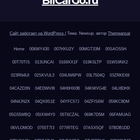
BilCarGo.ru
Сайт работает на WordPress
|
Тема: Newsup, автор
Themeansar
Home
006WY430
007HXU2Y
00MGT33M
00SAOS5H
00T70TIS
013UNCAI
0169XX1F
019K5LTP
01WS9NX2
023RN4UI
02SKVUL3
034UW6PW
03L7504Q
03ZRKE69
04CAZD3N
04EDWV8I
04H0HX0B
04KWVG4E
04LI8DHX
04N4JN2X
04QX9S1E
04YFC57J
04ZFIS6W
059KC9DM
05G55WBQ
05IXW4Y0
05T6CZAL
069K7D5M
06FAMUAG
06VLOMOD
0755T7I3
077IRTEG
07ASX5QF
07BDB1DD