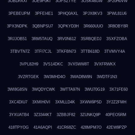
3OBDFAXI
3OE9P0KI
3OPSZTYE
3OSK46GW
3P20H0VW
3PEBEUPM
3PFEI4E1
3PHQ0AXL
3PJX8KV3
3PWL81U6
3PX3NDPK
3QBNPSU7
3QPKYD3H
3R660UUO
3R8OBY8R
3RJJOB51
3RM5TAUQ
3RV0N612
3SRBQEDJ
3SXFZOBA
3TBVTN7Z
3TFI7CJL
3TKFBN73
3TTB618D
3TVMVY4A
3VPL82H9
3VS14DKC
3VX5WW8T
3VXFRWKX
3VZRTGEK
3W3MHD4O
3WAD8W9N
3WDTF1N3
3WI8G8SN
3WQDYCWK
3WTTA97N
3WU70G19
3X71FE60
3XC4DIU7
3XMIH0VI
3XMLLD4K
3XWW9P5D
3Y2Z2FMH
3YXUATB4
3Z3344KT
3ZBBJF82
3ZUNKQ9P
40PEO5RM
418TPYOG
41A6AQPI
41CR68ZC
428MPM7O
42EW9PZP