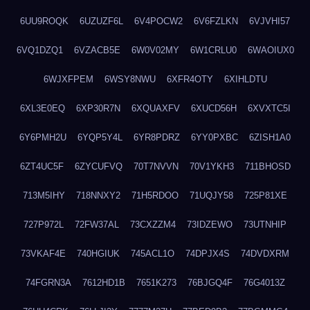
6UU9ROQK
6UZUZF6L
6V4POCW2
6V6FZLKN
6VJVHI57
6VQ1DZQ1
6VZACB5E
6W0V02MY
6W1CRLU0
6WAOIUX0
6WJXFPEM
6WSY8NWU
6XFR4OTY
6XIHLDTU
6XL3E0EQ
6XP30R7N
6XQUAXFV
6XUCD56H
6XVXTC5I
6Y6PMH2U
6YQP5Y4L
6YR8PDRZ
6YY0PXBC
6ZISH1A0
6ZT4UC5F
6ZYCUFVQ
70T7NVVN
70V1YKH3
711BHOSD
713M5IHY
718NNXY2
71H5RDOO
71UQJY58
725P81XE
727P972L
72FW37AL
73CXZZM4
73IDZEWO
73UTNHIP
73VKAF4E
740HGIUK
745ACL1O
74DPJX4S
74DVDXRM
74FGRN3A
7612HD1B
7651K273
76BJGQ4F
76G4013Z