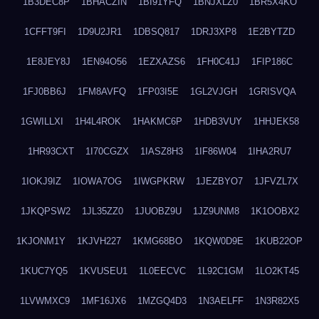
1B3DEC8P
1BHACZIN
1BI91YFQ
1BNJXLZ0
1BR5X4KO
1CFFT9FI
1D9U2JR1
1DBSQ817
1DRJ3XP8
1E2BYTZD
1E8JEY8J
1EN94O56
1EZXAZS6
1FH0C41J
1FIP186C
1FJ0BB6J
1FM8AVFQ
1FP03I5E
1GL2VJGH
1GRISVQA
1GWILLXI
1H4L4ROK
1HAKMC6P
1HDB3VUY
1HHJEK58
1HR93CXT
1I70CGZX
1IASZ8H3
1IF86W04
1IHA2RU7
1IOKJ9IZ
1IOWA7OG
1IWGPKRW
1JEZBYO7
1JFVZL7X
1JKQPSW2
1JL35ZZ0
1JUOBZ9U
1JZ9UNM8
1K1OOBX2
1KJONM1Y
1KJVH227
1KMG68BO
1KQW0D9E
1KUB22OP
1KUC7YQ5
1KVUSEU1
1L0EECVC
1L92C1GM
1LO2KT45
1LVWMXC9
1MF16JX6
1MZGQ4D3
1N3AELFF
1N3R82X5