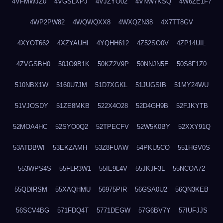
4VFMWJZ0
4VGSLXPJ
4VJZYO02
4VNW7KSQ
4W6ZE1F7
4WP2PW82
4WQWQXX8
4WXQZN38
4X7TT8GV
4XYOT662
4XZYAUHI
4YQHH612
4Z52SO0V
4ZP14UIL
4ZVGSBH0
50JO9B1K
50KZ2V9P
50NNJN5E
50S8F1Z0
510NBX1W
5160U7JM
51D7XGKL
51JUGSIB
51MY24WU
51VJOSDY
51ZE8MKB
522X4O28
52D4GH9B
52FJKYTB
52MOA4HC
52SYO0Q2
52TPECFV
52W5K0BY
52XXY91Q
53ATDBWI
53EKZAMH
53Z8FUAW
54PKU5CO
551HGV0S
553WPS4S
55FLR3W1
55IE9L4V
55JKJF3L
55NCOA72
55QDIRSM
55XAQHMU
56975PIR
56GSA0U2
56QN3KEB
56SCV4BG
571FDQ4T
5771DEGW
57G6BV7Y
57IUFJJS