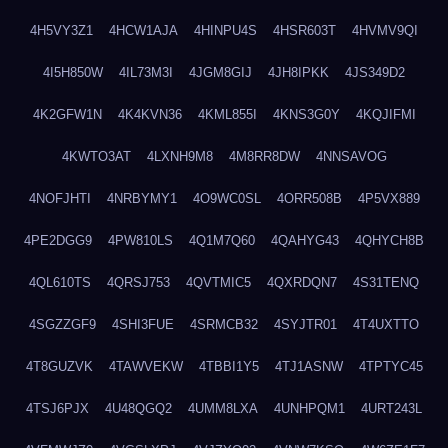
4H5VY3Z1
4HCW1AJA
4HINPU4S
4HSR603T
4HVMV9QI
4I5H850W
4IL73M3I
4JGM8GIJ
4JH8IPKK
4JS349D2
4K2GFW1N
4K4KVN36
4KML855I
4KNS3G0Y
4KQJIFMI
4KWTO3AT
4LXNH9M8
4M8RR8DW
4NNSAVOG
4NOFJHTI
4NRBYMY1
4O9WC0SL
4ORR508B
4P5VX889
4PE2DGG9
4PW810LS
4Q1M7Q60
4QAHYG43
4QHYCH8B
4QL610TS
4QRSJ753
4QVTMIC5
4QXRDQN7
4S31TENQ
4SGZZGF9
4SHI3FUE
4SRMCB32
4SYJTR01
4T4UXTTO
4T8GUZVK
4TAWVEKW
4TBBI1Y5
4TJ1ASNW
4TPTYC45
4TSJ6PJX
4U48QGQ2
4UMM8LXA
4UNHPQM1
4URT243L