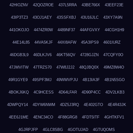
42HIOZNV
42QOZROE
437L5RRA
43BE766X
43EEF23E
43IP3TZ3
43OJ1AEY
43SSFXBJ
43U16JLC
43XY7A9N
441OKOJO
4474ZR0W
4489NF37
44AFGVXY
44CGH1H9
44E14L85
44VA5KJF
44XI8AFW
45A3IPS9
4601IURZ
46DGB3L9
46DLKJV6
46KT56QV
4728GJZN
47CQFY0O
47JMVITW
47TRZS70
47W8J2J2
48QJBQ0X
49MZ8W4O
49R1GYE9
49SPF3MJ
49WWVPJU
4B13IA3F
4B1N5SGO
4BOKJ6KQ
4C9HCESS
4D64LFAR
4D90P4CC
4DV2LKB3
4DWPQY14
4DYW6NWM
4DZ5J3RQ
4E402GTO
4E4R43JK
4EE6J1ME
4ENC34CO
4F88GRG8
4FDT5ITF
4GHTKFV1
4GJRPJFP
4GLC8SBG
4GOTUJAD
4GTUQOMS