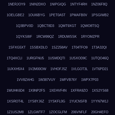
1NERJOY9
1NIN2DXO
1NIPGIQG
1NTYF4RH
1NZ06F8Q
1OELGBE2
1OUI6BYG
1PET0A5T
1PMAFB0V
1PSGIWB2
1Q3BPV0D
1QBCT8D3
1QMT9XGT
1QWO8TSQ
1QYKS8IF
1RCW99QZ
1RDUWSSK
1RYOMZPR
1SFXG5XT
1SSBXDLO
1SZ258AV
1T04TFO9
1T3A32QI
1TQ4XCLI
1URGFNU5
1USMDQTI
1USXOD9C
1UTQO46Q
1UXXH5X4
1V2M00OW
1VHOFJ5Z
1VLGOT3L
1VT6PD21
1VV8ZAHG
1W387VUY
1WFVB76Y
1WPX7P03
1WUHK6D4
1X9NP2FS
1XEHVF4N
1XFRA9ZO
1XS2YS68
1XSROT4L
1YS8YJ6Z
1YSKFL0G
1YUCNSFB
1YYN7W1J
1Z1US2M8
1ZLGWTF7
1ZOCGLFM
206VNFLF
20GH4EFO