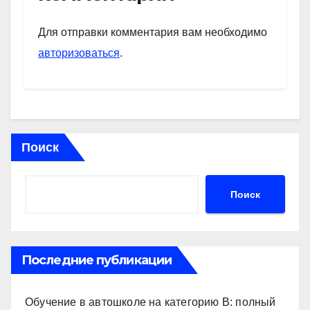
A
a
kl
в
p
m
a
и
Для отправки комментария вам необходимо
p
ss
ть
авторизоваться
.
ni
ki
Поиск
Поиск
Последние публикации
Обучение в автошколе на категорию В: полный