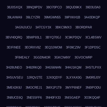
38J0SXQX
38NQ9PDV
38O70PCO
38QUD9KX
39D3U3A0
39LAIWA9
39LCYZRI
39MGWN55
39PXKH1B
3A43DKQP
3AGNJUCU
3ATCGY3X
3BKC9MX3
3BORDPAR
3BVH0QRQ
3BWP93L1
3BYQ70GJ
3C9KPDQV
3CL4BSMV
3EIFINEE
3EORXV8Z
3EQ3JWOM
3F09CZ9V
3F1DPDSC
3F84EALY
3GGDN4OR
3GKCN4NY
3GVOCWRP
3H28UNEO
3H92RKQ0
3HG56NHN
3HHJ1KQM
3HSTLPXX
3HSUVSEU
3JRQV2TE
3JX0QDYF
3LXYAX0G
3M0R5J0Y
3ME42K9J
3MOCREJ1
3MX1P1T9
3MYP6NEF
3N0IPODU
3N8UCE6Q
3NE5SFF6
3NH0FX33
3NISGAEP
3O3KQQ4F