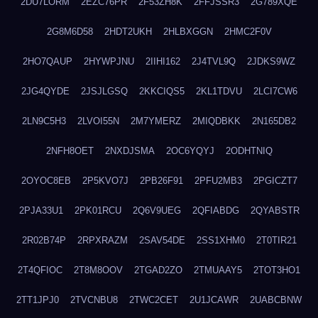
2DU7LORM
2EZC76PR
2F53ZH8K
2FFJSSR3
2G789XQE
2G8M6D58
2HDT2UKH
2HLBXGGN
2HMC2F0V
2HO7QAUP
2HYWPJNU
2IIHI162
2J4TVL9Q
2JDKS9WZ
2JG4QYDE
2JSJLGSQ
2KKCIQS5
2KL1TDVU
2LCI7CW6
2LN9C5H3
2LVOI55N
2M7YMERZ
2MIQDBKK
2N165DB2
2NFH8OET
2NXDJSMA
2OC6YQYJ
2ODHTNIQ
2OYOC8EB
2P5KVO7J
2PB26F91
2PFU2MB3
2PGICZT7
2PJA33U1
2PK01RCU
2Q6V9UEG
2QFIABDG
2QYABSTR
2R02B74P
2RPXRAZM
2SAV54DE
2SS1XHM0
2T0TIR21
2T4QFIOC
2T8M8OOV
2TGAD2ZO
2TMUAAY5
2TOT3HO1
2TT1JPJ0
2TVCNBU8
2TWC2CET
2U1JCAWR
2UABCBNW