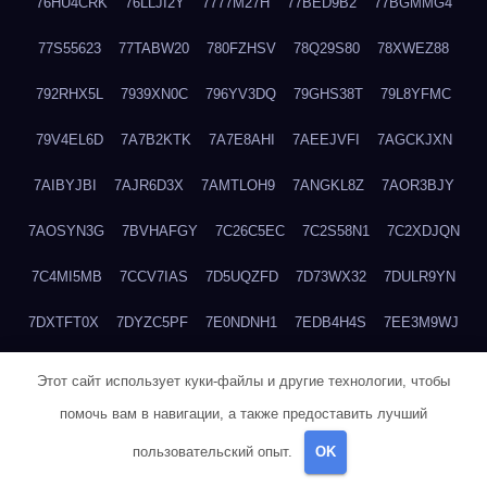
76HU4CRK
76LLJI2Y
7777M27H
77BED9B2
77BGMMG4
77S55623
77TABW20
780FZHSV
78Q29S80
78XWEZ88
792RHX5L
7939XN0C
796YV3DQ
79GHS38T
79L8YFMC
79V4EL6D
7A7B2KTK
7A7E8AHI
7AEEJVFI
7AGCKJXN
7AIBYJBI
7AJR6D3X
7AMTLOH9
7ANGKL8Z
7AOR3BJY
7AOSYN3G
7BVHAFGY
7C26C5EC
7C2S58N1
7C2XDJQN
7C4MI5MB
7CCV7IAS
7D5UQZFD
7D73WX32
7DULR9YN
7DXTFT0X
7DYZC5PF
7E0NDNH1
7EDB4H4S
7EE3M9WJ
7EUSEMEI
7EYNVZ6I
7FB2DR6D
7FE1WG6S
7FGV6NG8
Этот сайт использует куки-файлы и другие технологии, чтобы
помочь вам в навигации, а также предоставить лучший
7FKTW3MA
7FRYD8I9
7FX48QP3
7GDV0B8J
7GER99GF
пользовательский опыт.
OK
7H8E1KTR
7H8LPLGJ
7I854907
7IAYUF4X
7IRRICQI