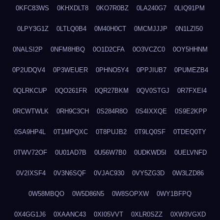
0KFC83WS
0KHXDLT8
0KO7R0BZ
0LA240G7
0LIQ91PM
0LPY3G1Z
0LTLQ0B4
0M40H0CT
0MCMJJJP
0N1LZI50
0NALSI2P
0NFM8HBQ
0O1D2CFA
0O3VCZC0
0OY5HHNM
0P2UDQV4
0P3WEUER
0PHNO5Y4
0PPJIUB7
0PUMEZB4
0QLRKCUP
0QO261FR
0QR27BKM
0QV0STGJ
0R7FXEI4
0RCWTWLK
0RH9C3CH
0S284R8O
0S4IXXQE
0S9E2KPP
0SA9HP4L
0T1MPQXC
0T8PUJB2
0T9LQ0SF
0TDEQ0TY
0TWV72OF
0U01AD7B
0U56W7B0
0UDKWD5I
0UELVNFD
0V2IXSF4
0V3N6SQF
0VJAC930
0VY5ZG3D
0W3LZD86
0W58MBQO
0W5D86N5
0W8SOPXW
0WY1BFPQ
0X4GG1J6
0XAANC43
0XI05VVT
0XLR0SZZ
0XW3VGXD