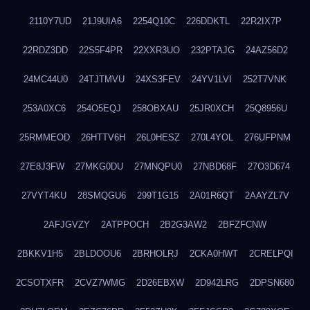
2110Y7UD
21J9UIA6
2254Q10C
226DDKTL
22R2IX7P
22RDZ3DD
22S5F4PR
22XXR3UO
232PTAJG
24AZ56D2
24MC44U0
24TJTMVU
24XS3FEV
24YV1LVI
252T7VNK
253A0XC6
254O5EQJ
258OBXAU
25JR0XCH
25Q8956U
25RMMEOD
26HTTV6H
26L0HESZ
270L4YOL
276UFPNM
27E8J3FW
27MKG0DU
27MNQPU0
27NBD68F
27O3D674
27VYT4KU
28SMQGU6
299T1G15
2A01R6QT
2AAYZL7V
2AFJGVZY
2ATPPOCH
2B2G3AW2
2BFZFCNW
2BKKV1H5
2BLDOOU6
2BRHOLRJ
2CKA0HWT
2CRELPQI
2CSOTXFR
2CVZ7WMG
2D26EBXW
2D942LRG
2DPSN680