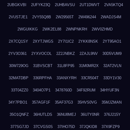
2UBGKVBI
2UFYK23Q
2UHBAVSU
2UT1DWVT
2VA5KTQ4
2VUSTJE1
2VY55Q8B
2W29565T
2W496244
2WADJS4M
2WGUIKKG
2WK2EL88
2WNPNKRH
2WV0ZHMD
2X7CQ1SY
2XYTJWGS
2Y7I1IC2
2YKK8NSK
2YT95AO1
2YV3O361
2YXVOCOL
2Z2JNBKZ
2ZAJL9NV
30D5VUM9
30W729OG
31BVSCBT
31L8FP95
31M0MR2X
32AT2VLN
32MATDBP
336RPFHA
33ANXYRH
33CR504T
33DY1V30
33T04ZZ0
3404O7P1
3478760D
34F92RUM
34HYUF3N
34Y7PBO1
357AGF1F
35AF37G3
35HVS0VG
35MJZMAN
35O1QNFZ
36HUTLDS
36NU8MEJ
36U7Y0NR
376J215Y
377SG7JD
37CVGS0S
37IHO75D
37JQKID8
37X9FZP9