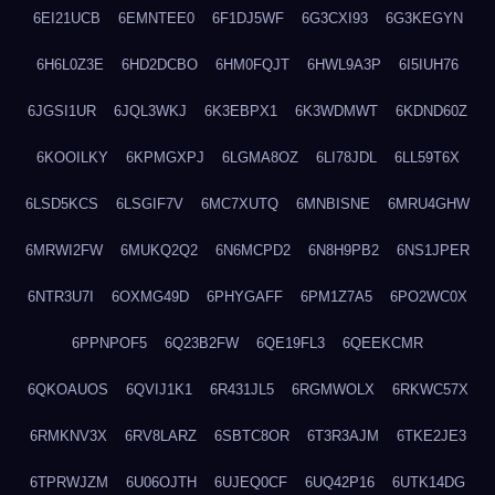
6EI21UCB
6EMNTEE0
6F1DJ5WF
6G3CXI93
6G3KEGYN
6H6L0Z3E
6HD2DCBO
6HM0FQJT
6HWL9A3P
6I5IUH76
6JGSI1UR
6JQL3WKJ
6K3EBPX1
6K3WDMWT
6KDND60Z
6KOOILKY
6KPMGXPJ
6LGMA8OZ
6LI78JDL
6LL59T6X
6LSD5KCS
6LSGIF7V
6MC7XUTQ
6MNBISNE
6MRU4GHW
6MRWI2FW
6MUKQ2Q2
6N6MCPD2
6N8H9PB2
6NS1JPER
6NTR3U7I
6OXMG49D
6PHYGAFF
6PM1Z7A5
6PO2WC0X
6PPNPOF5
6Q23B2FW
6QE19FL3
6QEEKCMR
6QKOAUOS
6QVIJ1K1
6R431JL5
6RGMWOLX
6RKWC57X
6RMKNV3X
6RV8LARZ
6SBTC8OR
6T3R3AJM
6TKE2JE3
6TPRWJZM
6U06OJTH
6UJEQ0CF
6UQ42P16
6UTK14DG