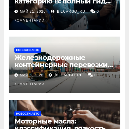
категорию В: полный гид
для будущих водителей
МАЙ 21, 2026
BILCARGO_RU
0
КОММЕНТАРИИ
НОВОСТИ АВТО
Железнодорожные
контейнерные перевозки
из Китая в Россию:
МАЙ 6, 2026
BILCARGO_RU
0
маршруты, сроки и
требования
КОММЕНТАРИИ
НОВОСТИ АВТО
Моторные масла:
классификация, вязкость и