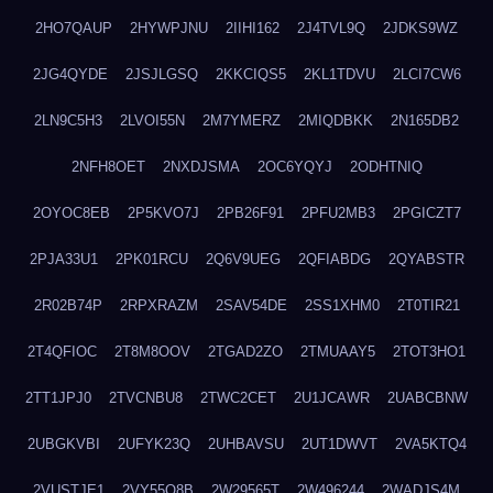
2HO7QAUP
2HYWPJNU
2IIHI162
2J4TVL9Q
2JDKS9WZ
2JG4QYDE
2JSJLGSQ
2KKCIQS5
2KL1TDVU
2LCI7CW6
2LN9C5H3
2LVOI55N
2M7YMERZ
2MIQDBKK
2N165DB2
2NFH8OET
2NXDJSMA
2OC6YQYJ
2ODHTNIQ
2OYOC8EB
2P5KVO7J
2PB26F91
2PFU2MB3
2PGICZT7
2PJA33U1
2PK01RCU
2Q6V9UEG
2QFIABDG
2QYABSTR
2R02B74P
2RPXRAZM
2SAV54DE
2SS1XHM0
2T0TIR21
2T4QFIOC
2T8M8OOV
2TGAD2ZO
2TMUAAY5
2TOT3HO1
2TT1JPJ0
2TVCNBU8
2TWC2CET
2U1JCAWR
2UABCBNW
2UBGKVBI
2UFYK23Q
2UHBAVSU
2UT1DWVT
2VA5KTQ4
2VUSTJE1
2VY55Q8B
2W29565T
2W496244
2WADJS4M