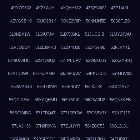
4XYOT662
4XZYAUHI
4YQHH612
4Z52SO0V
4ZP14UIL
4ZVGSBH0
50JO9B1K
50KZ2V9P
50NNJN5E
50S8F1Z0
510NBX1W
5160U7JM
51D7XGKL
51JUGSIB
51MY24WU
51VJOSDY
51ZE8MKB
522X4O28
52D4GH9B
52FJKYTB
52MOA4HC
52SYO0Q2
52TPECFV
52W5K0BY
52XXY91Q
53ATDBWI
53EKZAMH
53Z8FUAW
54PKU5CO
551HGV0S
553WPS4S
55FLR3W1
55IE9L4V
55JKJF3L
55NCOA72
55QDIRSM
55XAQHMU
56975PIR
56GSA0U2
56QN3KEB
56SCV4BG
571FDQ4T
5771DEGW
57G6BV7Y
57IUFJJS
57LA2HJ6
57N9R0VG
57Z141YR
584ZQC53
58G12L5U
595U946N
59BSESDJ
59FRMR7X
59T11ZKH
5AFUR9TL