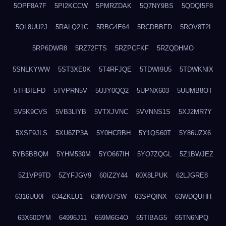
5OPF8A7F
5PI2KCCW
5PMRZDAK
5Q7NY9BS
5QDQI5F8
5QL8UU2J
5RALQ21C
5RBG4E64
5RCDBBFD
5ROV8T2I
5RP6DWR8
5RZ72FTS
5RZPCFKF
5RZQDHMO
5SNLKYWW
5ST3XE0K
5T4RFJQE
5TDWI9U5
5TDWKNIX
5THBIEFD
5TVPRN5V
5UJY0QQ2
5UPNX603
5UUMB8OT
5V5K9CVS
5VB3LIYB
5VTXJVNC
5VVNNS1S
5XJ2MR7Y
5XSF9JLS
5XU6ZP3A
5Y0HCRBH
5Y1QS60T
5Y86UZX6
5YB5BBQM
5YHM530M
5YO667IH
5YO7ZQGL
5Z1BWJEZ
5Z1VP9TD
5ZYFJGV9
60IZ2Y44
60X8LPUK
62LJGRE8
6316UU0I
634ZKLU1
63MVU7SW
63SPQINX
63WDQUHH
63X60DYM
64996J11
659M6G4O
65TIBAG5
65TN6NPQ