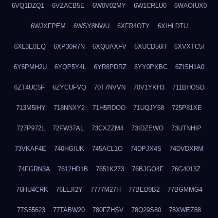
6VQ1DZQ1
6VZACB5E
6W0V02MY
6W1CRLU0
6WAOIUX0
6WJXFPEM
6WSY8NWU
6XFR4OTY
6XIHLDTU
6XL3E0EQ
6XP30R7N
6XQUAXFV
6XUCD56H
6XVXTC5I
6Y6PMH2U
6YQP5Y4L
6YR8PDRZ
6YY0PXBC
6ZISH1A0
6ZT4UC5F
6ZYCUFVQ
70T7NVVN
70V1YKH3
711BHOSD
713M5IHY
718NNXY2
71H5RDOO
71UQJY58
725P81XE
727P972L
72FW37AL
73CXZZM4
73IDZEWO
73UTNHIP
73VKAF4E
740HGIUK
745ACL1O
74DPJX4S
74DVDXRM
74FGRN3A
7612HD1B
7651K273
76BJGQ4F
76G4013Z
76HU4CRK
76LLJI2Y
7777M27H
77BED9B2
77BGMMG4
77S55623
77TABW20
780FZHSV
78Q29S80
78XWEZ88