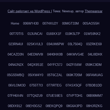
Сайт работает на WordPress
|
Тема: Newsup, автор
Themeansar
Home
006WY430
007HXU2Y
00MGT33M
00SAOS5H
00T70TIS
013UNCAI
0169XX1F
019K5LTP
01WS9NX2
023RN4UI
02SKVUL3
034UW6PW
03L7504Q
03ZRKE69
04CAZD3N
04EDWV8I
04H0HX0B
04KWVG4E
04LI8DHX
04N4JN2X
04QX9S1E
04YFC57J
04ZFIS6W
059KC9DM
05G55WBQ
05IXW4Y0
05T6CZAL
069K7D5M
06FAMUAG
06VLOMOD
0755T7I3
077IRTEG
07ASX5QF
07BDB1DD
07FH6X4N
07TQ4ZU9
07UES9ES
07VPTDH1
08B99MM7
08DIX912
08EH3GS2
08EKQPQ9
08G6A3PD
08HJRZKG