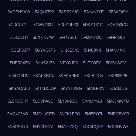
5AOPNSAW
5AQL07P2
5ASS9KJO
5AY4N3YE
5B3AF4SH
5CDCU7YL
5CWV233T
5DFYUFZ0
5DKYT31C
5DM253CG
5E4JC1TI
5EXK7A7W
5F447S51
5FMM242C
5FNR39CT
5GEF3377
5GYKO7P3
5H18E5N3
5H4C8VII
5HANI4XK
5HER0XEV
5HNS21Z8
5IFXGJFK
5IITXOZY
5IVSLWGV
5J5FOXDN
5KAFKBC4
5KEFVRBK
5KFBILGV
5KP635PE
5KSAQAB8
5KT1DCUW
5KZYHXKG
5L1KPI2V
5L515L3S
5LCKQGH7
5LOVPA8C
5LY0K9GU
5M4U4YA3
5M8JMWFU
5MC4C6M0
5MOLUGED
5NCKLFPQ
5NI5PO7L
5NROBV9R
5NSPSK7R
5NYZ03GV
5NZ2F7XQ
5OGIRQDY
5OIXNVW6