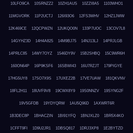
10LFO9CA
10SRNZZ2
10ZH1AUS
10ZZI8A5
1103WHO1
11MGVORK
11P2UCTJ
126I93O6
12FS3WHV
12HZ1JWW
12K469CE
12QCPWZN
12UKQO0N
133P7UOC
13COV7L8
14GYHZ3D
14H4A825
14M9BJ75
14NJ13LJ
14PRJLGB
14PRLC85
14WY7OYZ
1546DY9V
15B2SHBQ
15C9WR6H
160ON64P
16P9KSF6
16SBWI43
16U7RZJT
179PIGYE
17HG5UY8
17SO7X9S
17UXEZ2B
17VE7UAW
181QKVNV
18FL2H11
18UVF9V8
19CWX8Y9
19S0NNZV
19SYNG2F
19V5GFDB
19YDYQRW
1AU5Q96D
1AXWRT6R
1B3DEC8P
1BHACZIN
1BI91YFQ
1BNJXLZ0
1BR5X4KO
1CFFT9FI
1D9U2JR1
1DBSQ817
1DRJ3XP8
1E2BYTZD