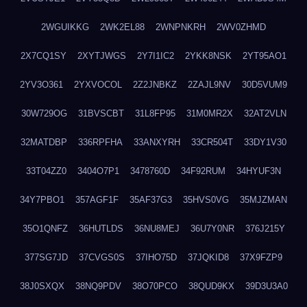
2WGUIKKG
2WK2EL88
2WNPNKRH
2WV0ZHMD
2X7CQ1SY
2XYTJWGS
2Y7I1IC2
2YKK8NSK
2YT95AO1
2YV3O361
2YXVOCOL
2Z2JNBKZ
2ZAJL9NV
30D5VUM9
30W729OG
31BVSCBT
31L8FP95
31M0MR2X
32AT2VLN
32MATDBP
336RPFHA
33ANXYRH
33CR504T
33DY1V30
33T04ZZ0
3404O7P1
3478760D
34F92RUM
34HYUF3N
34Y7PBO1
357AGF1F
35AF37G3
35HVS0VG
35MJZMAN
35O1QNFZ
36HUTLDS
36NU8MEJ
36U7Y0NR
376J215Y
377SG7JD
37CVGS0S
37IHO75D
37JQKID8
37X9FZP9
38J0SXQX
38NQ9PDV
38O70PCO
38QUD9KX
39D3U3A0