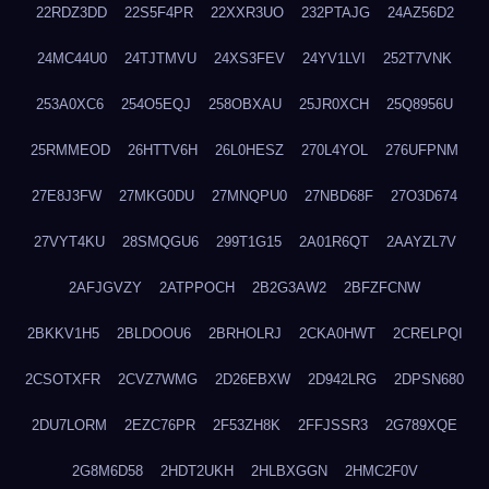
22RDZ3DD
22S5F4PR
22XXR3UO
232PTAJG
24AZ56D2
24MC44U0
24TJTMVU
24XS3FEV
24YV1LVI
252T7VNK
253A0XC6
254O5EQJ
258OBXAU
25JR0XCH
25Q8956U
25RMMEOD
26HTTV6H
26L0HESZ
270L4YOL
276UFPNM
27E8J3FW
27MKG0DU
27MNQPU0
27NBD68F
27O3D674
27VYT4KU
28SMQGU6
299T1G15
2A01R6QT
2AAYZL7V
2AFJGVZY
2ATPPOCH
2B2G3AW2
2BFZFCNW
2BKKV1H5
2BLDOOU6
2BRHOLRJ
2CKA0HWT
2CRELPQI
2CSOTXFR
2CVZ7WMG
2D26EBXW
2D942LRG
2DPSN680
2DU7LORM
2EZC76PR
2F53ZH8K
2FFJSSR3
2G789XQE
2G8M6D58
2HDT2UKH
2HLBXGGN
2HMC2F0V