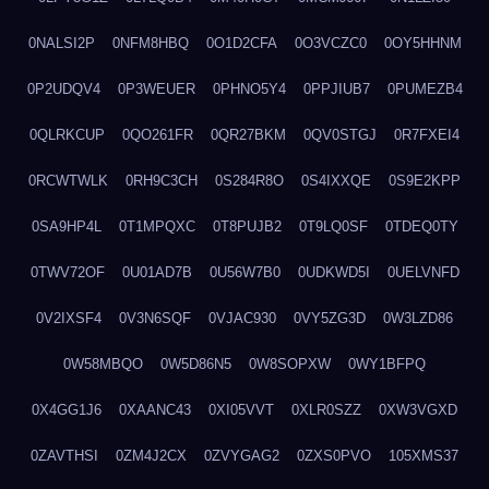
0NALSI2P
0NFM8HBQ
0O1D2CFA
0O3VCZC0
0OY5HHNM
0P2UDQV4
0P3WEUER
0PHNO5Y4
0PPJIUB7
0PUMEZB4
0QLRKCUP
0QO261FR
0QR27BKM
0QV0STGJ
0R7FXEI4
0RCWTWLK
0RH9C3CH
0S284R8O
0S4IXXQE
0S9E2KPP
0SA9HP4L
0T1MPQXC
0T8PUJB2
0T9LQ0SF
0TDEQ0TY
0TWV72OF
0U01AD7B
0U56W7B0
0UDKWD5I
0UELVNFD
0V2IXSF4
0V3N6SQF
0VJAC930
0VY5ZG3D
0W3LZD86
0W58MBQO
0W5D86N5
0W8SOPXW
0WY1BFPQ
0X4GG1J6
0XAANC43
0XI05VVT
0XLR0SZZ
0XW3VGXD
0ZAVTHSI
0ZM4J2CX
0ZVYGAG2
0ZXS0PVO
105XMS37