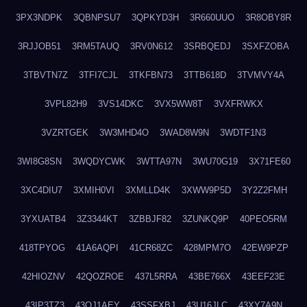
3PX3NDPK
3QBNPSU7
3QPKYD3H
3R660UUO
3R8OBY8R
3RJJOB51
3RM5TAUQ
3RV0N612
3SRBQEDJ
3SXFZOBA
3TBVTN7Z
3TFI7CJL
3TKFBN73
3TTB618D
3TVMVY4A
3VPL82H9
3VS14DKC
3VX5WW8T
3VXFRWKX
3VZRTGEK
3W3MHD4O
3WAD8W9N
3WDTF1N3
3WI8G8SN
3WQDYCWK
3WTTA97N
3WU70G19
3X71FE60
3XC4DIU7
3XMIH0VI
3XMLLD4K
3XWW9P5D
3Y2Z2FMH
3YXUATB4
3Z3344KT
3ZBBJF82
3ZUNKQ9P
40PEO5RM
418TPYOG
41A6AQPI
41CR68ZC
428MPM7O
42EW9PZP
42HIOZNV
42QOZROE
437L5RRA
43BE766X
43EEF23E
43IP3TZ3
43OJ1AEY
43SSFXBJ
43U16JLC
43XY7A9N