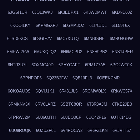
6JGSI1UR
6JQL3WKJ
6K3EBPX1
6K3WDMWT
6KDND60Z
6KOOILKY
6KPMGXPJ
6LGMA8OZ
6LI78JDL
6LL59T6X
6LSD5KCS
6LSGIF7V
6MC7XUTQ
6MNBISNE
6MRU4GHW
6MRWI2FW
6MUKQ2Q2
6N6MCPD2
6N8H9PB2
6NS1JPER
6NTR3U7I
6OXMG49D
6PHYGAFF
6PM1Z7A5
6PO2WC0X
6PPNPOF5
6Q23B2FW
6QE19FL3
6QEEKCMR
6QKOAUOS
6QVIJ1K1
6R431JL5
6RGMWOLX
6RKWC57X
6RMKNV3X
6RV8LARZ
6SBTC8OR
6T3R3AJM
6TKE2JE3
6TPRWJZM
6U06OJTH
6UJEQ0CF
6UQ42P16
6UTK14DG
6UU9ROQK
6UZUZF6L
6V4POCW2
6V6FZLKN
6VJVHI57