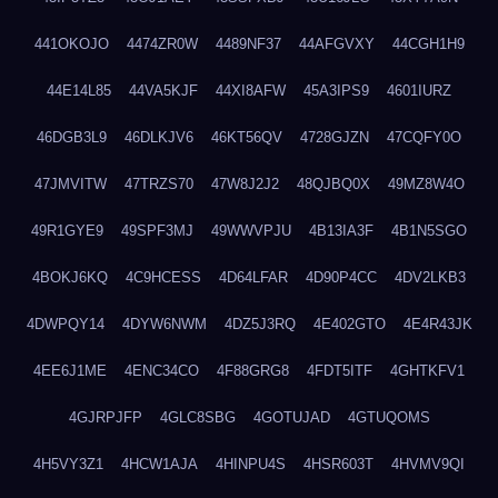
441OKOJO
4474ZR0W
4489NF37
44AFGVXY
44CGH1H9
44E14L85
44VA5KJF
44XI8AFW
45A3IPS9
4601IURZ
46DGB3L9
46DLKJV6
46KT56QV
4728GJZN
47CQFY0O
47JMVITW
47TRZS70
47W8J2J2
48QJBQ0X
49MZ8W4O
49R1GYE9
49SPF3MJ
49WWVPJU
4B13IA3F
4B1N5SGO
4BOKJ6KQ
4C9HCESS
4D64LFAR
4D90P4CC
4DV2LKB3
4DWPQY14
4DYW6NWM
4DZ5J3RQ
4E402GTO
4E4R43JK
4EE6J1ME
4ENC34CO
4F88GRG8
4FDT5ITF
4GHTKFV1
4GJRPJFP
4GLC8SBG
4GOTUJAD
4GTUQOMS
4H5VY3Z1
4HCW1AJA
4HINPU4S
4HSR603T
4HVMV9QI