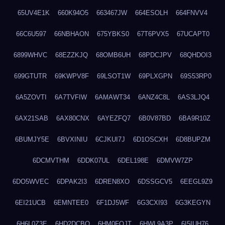
65UV4E1K
660K94O5
663467JW
664ESOLH
664FNVV4
66C6U597
66NBHAON
675YBKS0
67T6PVX5
67UCAPT0
6899WHVC
68EZZKJQ
68OMB6UH
68PDCJPV
68QHDOI3
699GTUTR
69KWPV8F
69LSOT1W
69PLXGPN
69S53RP0
6A5ZOVTI
6A7TVFIW
6AMAWT34
6ANZ4C8L
6AS3LJQ4
6AX21SAB
6AX80CNX
6AYEZFQ7
6B0V87BD
6BA9R10Z
6BUMJY5E
6BVXINIU
6CJKUI7J
6D1OSCXH
6D8BUPZM
6DCMVTHM
6DDK07UL
6DEL198E
6DMVW7ZP
6DO5WVEC
6DPAK2I3
6DREN8XO
6DSSGCV5
6EEGL9Z9
6EI21UCB
6EMNTEE0
6F1DJ5WF
6G3CXI93
6G3KEGYN
6H6L0Z3E
6HD2DCBO
6HM0FQJT
6HWL9A3P
6I5IUH76