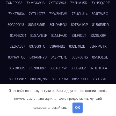
7XKFP983
7XMG6WJ3
7XT3ZWK3
7Y2HM15R
7YHSQGPE
7YKTB834
7YTLLGT7
7YW8HTW1
7ZUCLJ14
804ITWBC
80G20QY8
80M18M6R
80NDABQJ
80TBA1GP
81B6R5DR
81F9BZC4
81GAYE1F
81NLFAJC
82LF82LT
82Z0LK6F
82ZPA837
8379G3TC
839R94B1
83DE49ZB
83FF7WTK
83Y6WTO0
843AMPY3
84ZPYENJ
85BF0JNS
85NIO1GL
85YB83US
85Z8IMBR
866X8P4W
86U520L2
87HLHOXA
885XXWB7
8893NQNM
88C06Z7M
88SSKI00
88Y1B346
88ZYQON6
88ZZ29JA
895NL72T
89WVKQCH
8A6B5EEP
Этот сайт использует куки-файлы и другие технологии, чтобы
помочь вам в навигации, а также предоставить лучший
8BBJWQMN
8BJPIIGO
8BSWANL0
8BVB056I
8BZT9YKF
пользовательский опыт.
OK
8BZZZWSD
8C2C6QL5
8C6H1X9Q
8CEG9O6P
8CFDQ2M4