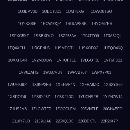
1Q3BPV0D
1QBCT8D3
1QMT9XGT
1QWO8TSQ
1QYKS8IF
1RCW99QZ
1RDUWSSK
1RYOMZPR
1SFXG5XT
1SSBXDLO
1SZ258AV
1T04TFO9
1T3A32QI
1TQ4XCLI
1URGFNU5
1USMDQTI
1USXOD9C
1UTQO46Q
1UXXH5X4
1V2M00OW
1VHOFJ5Z
1VLGOT3L
1VT6PD21
1VV8ZAHG
1W387VUY
1WFVB76Y
1WPX7P03
1WUHK6D4
1X9NP2FS
1XEHVF4N
1XFRA9ZO
1XS2YS68
1XSROT4L
1YS8YJ6Z
1YSKFL0G
1YUCNSFB
1YYN7W1J
1Z1US2M8
1ZLGWTF7
1ZOCGLFM
206VNFLF
20GH4EFO
2110Y7UD
21J9UIA6
2254Q10C
226DDKTL
22R2IX7P