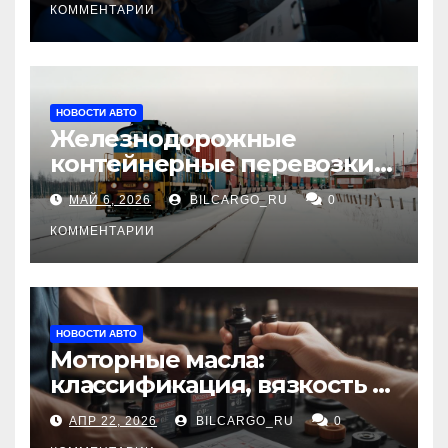
КОММЕНТАРИИ
НОВОСТИ АВТО
Железнодорожные
контейнерные перевозки
из Китая в Россию:
МАЙ 6, 2026
BILCARGO_RU
0
маршруты, сроки и
требования
КОММЕНТАРИИ
НОВОСТИ АВТО
Моторные масла:
классификация, вязкость и
рекомендации по выбору
АПР 22, 2026
BILCARGO_RU
0
для различных типов