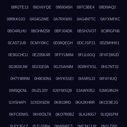
08R2TE13
091V6YQE
0959345H
097C3BE4
09DI9AQ2
09RKK0JO
0A54G2WE
0A7RXWXI
0AG4NTTC
0AYXMFKC
0BO4RLHU
0BOHM258
0BPJ04DK
0BSHJVOT
0C9RGFN6
0CA5T1U9
0CMYI0KC
0D38QEGH
0DCJSPJ1
0DZMHHX1
0E9GCHCU
0EZ05K4R
0FFYUM84
0FLIL6GQ
0FXF2MUD
0G363XJW
0GI31E0A
0GJSAH4M
0GRH7XSL
0H17NT32
0H7Y9RRM
0H9OI0N1
0HYK5SEI
0IA5RSJ3
0IF4Y4UQ
0IM5QCNL
0IUZL33Y
0J6YMSQ9
0JAWX05J
0JMG9NJH
0JX5HAPI
0JXDX9ZM
0K8I19RD
0KA2KHRR
0KCE9EJG
0KFC83WS
0KHXDLT8
0KO7R0BZ
0LA240G7
0LIQ91PM
0LPY3G1Z
0LTLQ0B4
0M40H0CT
0MCMJJJP
0N1LZI50