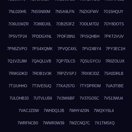
7NL020H5
7NS5N00M
7NSA9LFN
7NZIGFWV
7O15HQUY
7O6U1WZR
7O89DJ0L
7OB253FZ
7ODLM7D2
7OY8DOTS
7P5VTP24
7PDDGXNL
7PDF28N1
7PISQHBH
7PKT2VUV
7PN5ZVPO
7PS4XQMK
7PVQC4XL
7PVZ4BY4
7PY3EC1H
7Q1VZL8M
7QAQLLVB
7QP7DLC5
7QSLGYCU
7R0ZOLUX
7R9IGDKD
7ROB1V3K
7RPZVSPJ
7RX9CIDZ
7SH2DRLB
7T1IUHHO
7T3VE5UQ
7TKA257G
7TYDPROM
7UA3TIBE
7ULOHB33
7UTVLU59
7V2MI6BF
7V37GO5C
7V513WU4
7VACJZDW
7WHDQ1JB
7WHY4Z0N
7WQXY6L4
7WRFNCB0
7WWR3W39
7WZCNQ7C
7X1TM5XQ