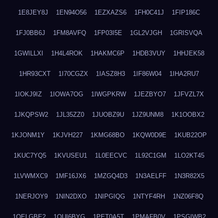
1E8JEY8J
1EN94O56
1EZXAZS6
1FH0C41J
1FIP186C
1FJ0BB6J
1FM8AVFQ
1FP03I5E
1GL2VJGH
1GRISVQA
1GWILLXI
1H4L4ROK
1HAKMC6P
1HDB3VUY
1HHJEK58
1HR93CXT
1I70CGZX
1IASZ8H3
1IF86W04
1IHA2RU7
1IOKJ9IZ
1IOWA7OG
1IWGPKRW
1JEZBYO7
1JFVZL7X
1JKQPSW2
1JL35ZZ0
1JUOBZ9U
1JZ9UNM8
1K1OOBX2
1KJONM1Y
1KJVH227
1KMG68BO
1KQW0D9E
1KUB22OP
1KUC7YQ5
1KVUSEU1
1L0EECVC
1L92C1GM
1LO2KT45
1LVWMXC9
1MF16JX6
1MZGQ4D3
1N3AELFF
1N3R82X5
1NERJOY9
1NIN2DXO
1NIPGIQG
1NTYF4RH
1NZ06F8Q
1OELGBE2
1OUI6BYG
1PET0A5T
1PMAFB0V
1PSGIWB2