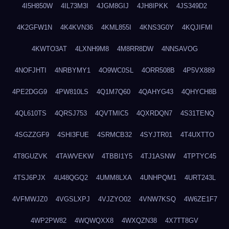
4I5H850W
4IL73M3I
4JGM8GIJ
4JH8IPKK
4JS349D2
4K2GFW1N
4K4KVN36
4KML855I
4KNS3G0Y
4KQJIFMI
4KWTO3AT
4LXNH9M8
4M8RR8DW
4NNSAVOG
4NOFJHTI
4NRBYMY1
4O9WC0SL
4ORR508B
4P5VX889
4PE2DGG9
4PW810LS
4Q1M7Q60
4QAHYG43
4QHYCH8B
4QL610TS
4QRSJ753
4QVTMIC5
4QXRDQN7
4S31TENQ
4SGZZGF9
4SHI3FUE
4SRMCB32
4SYJTR01
4T4UXTTO
4T8GUZVK
4TAWVEKW
4TBBI1Y5
4TJ1ASNW
4TPTYC45
4TSJ6PJX
4U48QGQ2
4UMM8LXA
4UNHPQM1
4URT243L
4VFMWJZ0
4VGSLXPJ
4VJZYO02
4VNW7KSQ
4W6ZE1F7
4WP2PW82
4WQWQXX8
4WXQZN38
4X7TT8GV