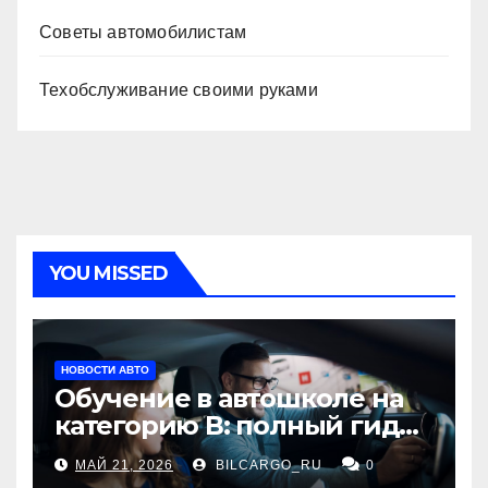
Советы автомобилистам
Техобслуживание своими руками
YOU MISSED
НОВОСТИ АВТО
Обучение в автошколе на
категорию В: полный гид
для будущих водителей
МАЙ 21, 2026
BILCARGO_RU
0