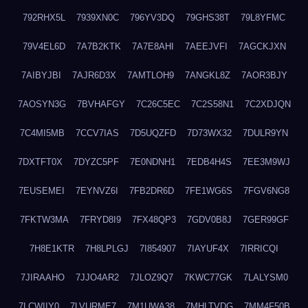
792RHX5L
7939XN0C
796YV3DQ
79GHS38T
79L8YFMC
79V4EL6D
7A7B2KTK
7A7E8AHI
7AEEJVFI
7AGCKJXN
7AIBYJBI
7AJR6D3X
7AMTLOH9
7ANGKL8Z
7AOR3BJY
7AOSYN3G
7BVHAFGY
7C26C5EC
7C2S58N1
7C2XDJQN
7C4MI5MB
7CCV7IAS
7D5UQZFD
7D73WX32
7DULR9YN
7DXTFT0X
7DYZC5PF
7E0NDNH1
7EDB4H4S
7EE3M9WJ
7EUSEMEI
7EYNVZ6I
7FB2DR6D
7FE1WG6S
7FGV6NG8
7FKTW3MA
7FRYD8I9
7FX48QP3
7GDV0B8J
7GER99GF
7H8E1KTR
7H8LPLGJ
7I854907
7IAYUF4X
7IRRICQI
7JIRAAHO
7JJO4AR2
7JLOZ9Q7
7KWC77GK
7LALYSM0
7LCWIIY0
7LVURME7
7M1UWA38
7MHLTVDG
7MM4F50B