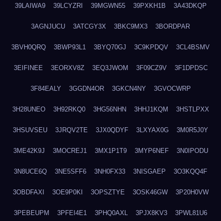
39LAIWA9
39LCYZRI
39MGWN55
39PXKH1B
3A43DKQP
3AGNJUCU
3ATCGY3X
3BKC9MX3
3BORDPAR
3BVH0QRQ
3BWP93L1
3BYQ70GJ
3C9KPDQV
3CL4BSMV
3EIFINEE
3EORXV8Z
3EQ3JWOM
3F09CZ9V
3F1DPDSC
3F84EALY
3GGDN4OR
3GKCN4NY
3GVOCWRP
3H28UNEO
3H92RKQ0
3HG56NHN
3HHJ1KQM
3HSTLPXX
3HSUVSEU
3JRQV2TE
3JX0QDYF
3LXYAX0G
3M0R5J0Y
3ME42K9J
3MOCREJ1
3MX1P1T9
3MYP6NEF
3N0IPODU
3N8UCE6Q
3NE5SFF6
3NH0FX33
3NISGAEP
3O3KQQ4F
3OBDFAXI
3OE9P0KI
3OPSZTYE
3OSK46GW
3P20H0VW
3PEBEUPM
3PFEI4E1
3PHQ0AXL
3PJX8KV3
3PWL81U6