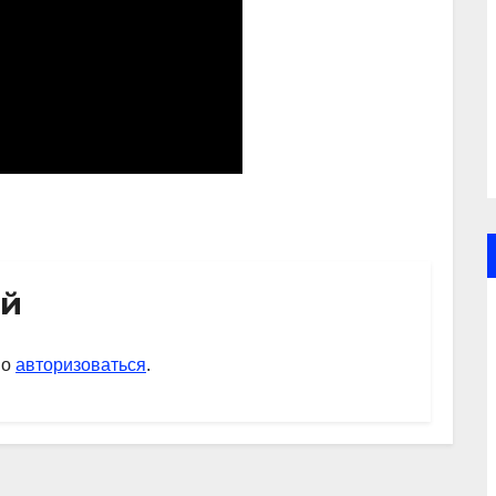
ий
мо
авторизоваться
.