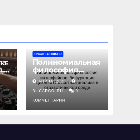
UNCATEGORISED
а:
Полиномиальная
,
философия
интерфейсов:
АПР 16, 2026
бифуркация
циклом
BILCARGO_RU
0
ов
Статистики
КОММЕНТАРИИ
анализа в
стохастической
среде