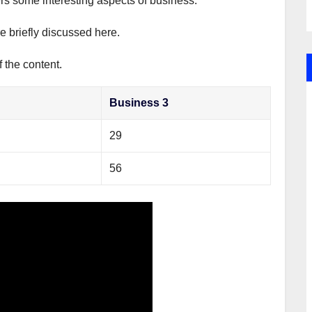
ers some interesting aspects of business.
e briefly discussed here.
 the content.
Business 3
29
56