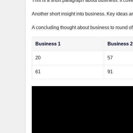
This is a short paragraph about business. It cov
р
m
l
а
Another short insight into business. Key ideas ar
a
в
s
A concluding thought about business to round off
и
s
т
Business 1
Business 2
n
ь
i
20
57
k
61
91
i