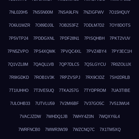
7NL020H5
7NS5N00M
7NSA9LFN
7NZIGFWV
7O15HQUY
7O6U1WZR
7O89DJ0L
7OB253FZ
7ODLM7D2
7OY8DOTS
7P5VTP24
7PDDGXNL
7PDF28N1
7PISQHBH
7PKT2VUV
7PN5ZVPO
7PS4XQMK
7PVQC4XL
7PVZ4BY4
7PY3EC1H
7Q1VZL8M
7QAQLLVB
7QP7DLC5
7QSLGYCU
7R0ZOLUX
7R9IGDKD
7ROB1V3K
7RPZVSPJ
7RX9CIDZ
7SH2DRLB
7T1IUHHO
7T3VE5UQ
7TKA257G
7TYDPROM
7UA3TIBE
7ULOHB33
7UTVLU59
7V2MI6BF
7V37GO5C
7V513WU4
7VACJZDW
7WHDQ1JB
7WHY4Z0N
7WQXY6L4
7WRFNCB0
7WWR3W39
7WZCNQ7C
7X1TM5XQ