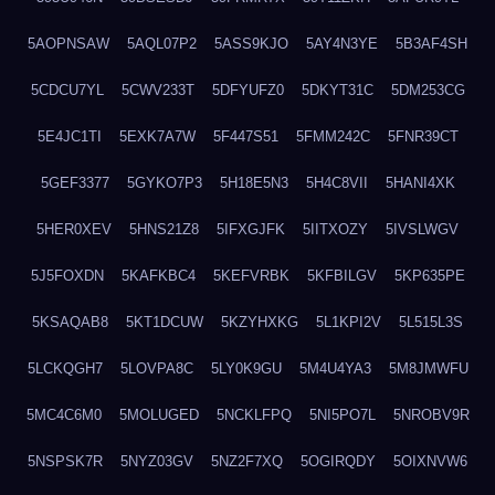
5AOPNSAW
5AQL07P2
5ASS9KJO
5AY4N3YE
5B3AF4SH
5CDCU7YL
5CWV233T
5DFYUFZ0
5DKYT31C
5DM253CG
5E4JC1TI
5EXK7A7W
5F447S51
5FMM242C
5FNR39CT
5GEF3377
5GYKO7P3
5H18E5N3
5H4C8VII
5HANI4XK
5HER0XEV
5HNS21Z8
5IFXGJFK
5IITXOZY
5IVSLWGV
5J5FOXDN
5KAFKBC4
5KEFVRBK
5KFBILGV
5KP635PE
5KSAQAB8
5KT1DCUW
5KZYHXKG
5L1KPI2V
5L515L3S
5LCKQGH7
5LOVPA8C
5LY0K9GU
5M4U4YA3
5M8JMWFU
5MC4C6M0
5MOLUGED
5NCKLFPQ
5NI5PO7L
5NROBV9R
5NSPSK7R
5NYZ03GV
5NZ2F7XQ
5OGIRQDY
5OIXNVW6