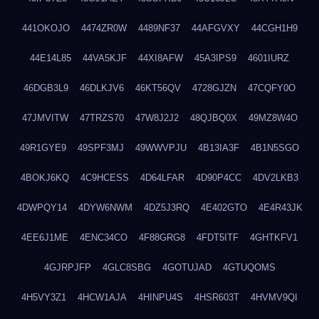
441OKOJO
4474ZR0W
4489NF37
44AFGVXY
44CGH1H9
44E14L85
44VA5KJF
44XI8AFW
45A3IPS9
4601IURZ
46DGB3L9
46DLKJV6
46KT56QV
4728GJZN
47CQFY0O
47JMVITW
47TRZS70
47W8J2J2
48QJBQ0X
49MZ8W4O
49R1GYE9
49SPF3MJ
49WWVPJU
4B13IA3F
4B1N5SGO
4BOKJ6KQ
4C9HCESS
4D64LFAR
4D90P4CC
4DV2LKB3
4DWPQY14
4DYW6NWM
4DZ5J3RQ
4E402GTO
4E4R43JK
4EE6J1ME
4ENC34CO
4F88GRG8
4FDT5ITF
4GHTKFV1
4GJRPJFP
4GLC8SBG
4GOTUJAD
4GTUQOMS
4H5VY3Z1
4HCW1AJA
4HINPU4S
4HSR603T
4HVMV9QI