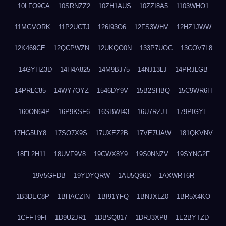
10LFO9CA
10SRNZZ2
10ZH1AUS
10ZZI8A5
1103WHO1
11MGVORK
11P2UCTJ
126I93O6
12FS3WHV
12HZ1JWW
12K469CE
12QCPWZN
12UKQO0N
133P7UOC
13COV7L8
14GYHZ3D
14H4A825
14M9BJ75
14NJ13LJ
14PRJLGB
14PRLC85
14WY7OYZ
1546DY9V
15B2SHBQ
15C9WR6H
160ON64P
16P9KSF6
16SBWI43
16U7RZJT
179PIGYE
17HG5UY8
17SO7X9S
17UXEZ2B
17VE7UAW
181QKVNV
18FL2H11
18UVF9V8
19CWX8Y9
19S0NNZV
19SYNG2F
19V5GFDB
19YDYQRW
1AU5Q96D
1AXWRT6R
1B3DEC8P
1BHACZIN
1BI91YFQ
1BNJXLZ0
1BR5X4KO
1CFFT9FI
1D9U2JR1
1DBSQ817
1DRJ3XP8
1E2BYTZD