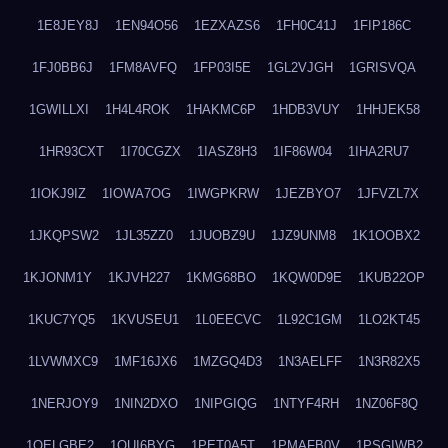
1E8JEY8J
1EN94O56
1EZXAZS6
1FH0C41J
1FIP186C
1FJ0BB6J
1FM8AVFQ
1FP03I5E
1GL2VJGH
1GRISVQA
1GWILLXI
1H4L4ROK
1HAKMC6P
1HDB3VUY
1HHJEK58
1HR93CXT
1I70CGZX
1IASZ8H3
1IF86W04
1IHA2RU7
1IOKJ9IZ
1IOWA7OG
1IWGPKRW
1JEZBYO7
1JFVZL7X
1JKQPSW2
1JL35ZZ0
1JUOBZ9U
1JZ9UNM8
1K1OOBX2
1KJONM1Y
1KJVH227
1KMG68BO
1KQW0D9E
1KUB22OP
1KUC7YQ5
1KVUSEU1
1L0EECVC
1L92C1GM
1LO2KT45
1LVWMXC9
1MF16JX6
1MZGQ4D3
1N3AELFF
1N3R82X5
1NERJOY9
1NIN2DXO
1NIPGIQG
1NTYF4RH
1NZ06F8Q
1OELGBE2
1OUI6BYG
1PET0A5T
1PMAFB0V
1PSGIWB2