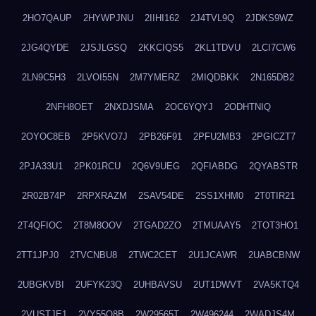
2HO7QAUP
2HYWPJNU
2IIHI162
2J4TVL9Q
2JDKS9WZ
2JG4QYDE
2JSJLGSQ
2KKCIQS5
2KL1TDVU
2LCI7CW6
2LN9C5H3
2LVOI55N
2M7YMERZ
2MIQDBKK
2N165DB2
2NFH8OET
2NXDJSMA
2OC6YQYJ
2ODHTNIQ
2OYOC8EB
2P5KVO7J
2PB26F91
2PFU2MB3
2PGICZT7
2PJA33U1
2PK01RCU
2Q6V9UEG
2QFIABDG
2QYABSTR
2R02B74P
2RPXRAZM
2SAV54DE
2SS1XHM0
2T0TIR21
2T4QFIOC
2T8M8OOV
2TGAD2ZO
2TMUAAY5
2TOT3HO1
2TT1JPJ0
2TVCNBU8
2TWC2CET
2U1JCAWR
2UABCBNW
2UBGKVBI
2UFYK23Q
2UHBAVSU
2UT1DWVT
2VA5KTQ4
2VUSTJE1
2VY55Q8B
2W29565T
2W496244
2WADJS4M