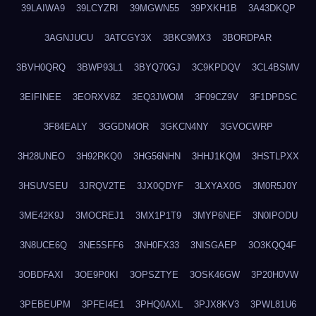
39LAIWA9
39LCYZRI
39MGWN55
39PXKH1B
3A43DKQP
3AGNJUCU
3ATCGY3X
3BKC9MX3
3BORDPAR
3BVH0QRQ
3BWP93L1
3BYQ70GJ
3C9KPDQV
3CL4BSMV
3EIFINEE
3EORXV8Z
3EQ3JWOM
3F09CZ9V
3F1DPDSC
3F84EALY
3GGDN4OR
3GKCN4NY
3GVOCWRP
3H28UNEO
3H92RKQ0
3HG56NHN
3HHJ1KQM
3HSTLPXX
3HSUVSEU
3JRQV2TE
3JX0QDYF
3LXYAX0G
3M0R5J0Y
3ME42K9J
3MOCREJ1
3MX1P1T9
3MYP6NEF
3N0IPODU
3N8UCE6Q
3NE5SFF6
3NH0FX33
3NISGAEP
3O3KQQ4F
3OBDFAXI
3OE9P0KI
3OPSZTYE
3OSK46GW
3P20H0VW
3PEBEUPM
3PFEI4E1
3PHQ0AXL
3PJX8KV3
3PWL81U6