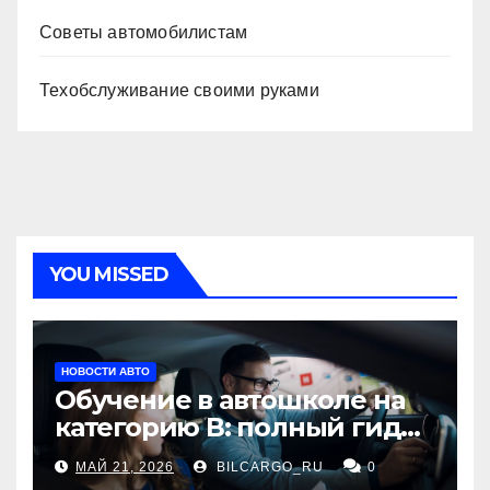
Советы автомобилистам
Техобслуживание своими руками
YOU MISSED
НОВОСТИ АВТО
Обучение в автошколе на
категорию В: полный гид
для будущих водителей
МАЙ 21, 2026
BILCARGO_RU
0