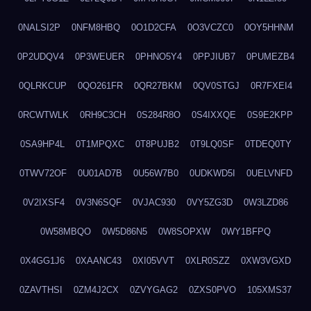
0NALSI2P
0NFM8HBQ
0O1D2CFA
0O3VCZC0
0OY5HHNM
0P2UDQV4
0P3WEUER
0PHNO5Y4
0PPJIUB7
0PUMEZB4
0QLRKCUP
0QO261FR
0QR27BKM
0QV0STGJ
0R7FXEI4
0RCWTWLK
0RH9C3CH
0S284R8O
0S4IXXQE
0S9E2KPP
0SA9HP4L
0T1MPQXC
0T8PUJB2
0T9LQ0SF
0TDEQ0TY
0TWV72OF
0U01AD7B
0U56W7B0
0UDKWD5I
0UELVNFD
0V2IXSF4
0V3N6SQF
0VJAC930
0VY5ZG3D
0W3LZD86
0W58MBQO
0W5D86N5
0W8SOPXW
0WY1BFPQ
0X4GG1J6
0XAANC43
0XI05VVT
0XLR0SZZ
0XW3VGXD
0ZAVTHSI
0ZM4J2CX
0ZVYGAG2
0ZXS0PVO
105XMS37