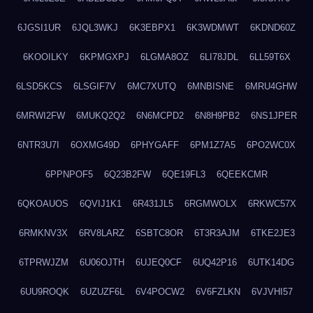
6JGSI1UR
6JQL3WKJ
6K3EBPX1
6K3WDMWT
6KDND60Z
6KOOILKY
6KPMGXPJ
6LGMA8OZ
6LI78JDL
6LL59T6X
6LSD5KCS
6LSGIF7V
6MC7XUTQ
6MNBISNE
6MRU4GHW
6MRWI2FW
6MUKQ2Q2
6N6MCPD2
6N8H9PB2
6NS1JPER
6NTR3U7I
6OXMG49D
6PHYGAFF
6PM1Z7A5
6PO2WC0X
6PPNPOF5
6Q23B2FW
6QE19FL3
6QEEKCMR
6QKOAUOS
6QVIJ1K1
6R431JL5
6RGMWOLX
6RKWC57X
6RMKNV3X
6RV8LARZ
6SBTC8OR
6T3R3AJM
6TKE2JE3
6TPRWJZM
6U06OJTH
6UJEQ0CF
6UQ42P16
6UTK14DG
6UU9ROQK
6UZUZF6L
6V4POCW2
6V6FZLKN
6VJVHI57