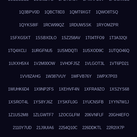
1Q3BPV0D
1QBCT8D3
1QMT9XGT
1QWO8TSQ
1QYKS8IF
1RCW99QZ
1RDUWSSK
1RYOMZPR
1SFXG5XT
1SSBXDLO
1SZ258AV
1T04TFO9
1T3A32QI
1TQ4XCLI
1URGFNU5
1USMDQTI
1USXOD9C
1UTQO46Q
1UXXH5X4
1V2M00OW
1VHOFJ5Z
1VLGOT3L
1VT6PD21
1VV8ZAHG
1W387VUY
1WFVB76Y
1WPX7P03
1WUHK6D4
1X9NP2FS
1XEHVF4N
1XFRA9ZO
1XS2YS68
1XSROT4L
1YS8YJ6Z
1YSKFL0G
1YUCNSFB
1YYN7W1J
1Z1US2M8
1ZLGWTF7
1ZOCGLFM
206VNFLF
20GH4EFO
2110Y7UD
21J9UIA6
2254Q10C
226DDKTL
22R2IX7P