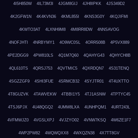
4I5H850W
4IL73M3I
4JGM8GIJ
4JH8IPKK
4JS349D2
4K2GFW1N
4K4KVN36
4KML855I
4KNS3G0Y
4KQJIFMI
4KWTO3AT
4LXNH9M8
4M8RR8DW
4NNSAVOG
4NOFJHTI
4NRBYMY1
4O9WC0SL
4ORR508B
4P5VX889
4PE2DGG9
4PW810LS
4Q1M7Q60
4QAHYG43
4QHYCH8B
4QL610TS
4QRSJ753
4QVTMIC5
4QXRDQN7
4S31TENQ
4SGZZGF9
4SHI3FUE
4SRMCB32
4SYJTR01
4T4UXTTO
4T8GUZVK
4TAWVEKW
4TBBI1Y5
4TJ1ASNW
4TPTYC45
4TSJ6PJX
4U48QGQ2
4UMM8LXA
4UNHPQM1
4URT243L
4VFMWJZ0
4VGSLXPJ
4VJZYO02
4VNW7KSQ
4W6ZE1F7
4WP2PW82
4WQWQXX8
4WXQZN38
4X7TT8GV