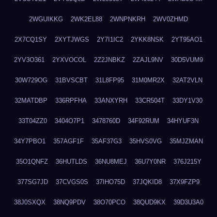
2WGUIKKG
2WK2EL88
2WNPNKRH
2WV0ZHMD
2X7CQ1SY
2XYTJWGS
2Y7I1IC2
2YKK8NSK
2YT95AO1
2YV3O361
2YXVOCOL
2Z2JNBKZ
2ZAJL9NV
30D5VUM9
30W729OG
31BVSCBT
31L8FP95
31M0MR2X
32AT2VLN
32MATDBP
336RPFHA
33ANXYRH
33CR504T
33DY1V30
33T04ZZ0
3404O7P1
3478760D
34F92RUM
34HYUF3N
34Y7PBO1
357AGF1F
35AF37G3
35HVS0VG
35MJZMAN
35O1QNFZ
36HUTLDS
36NU8MEJ
36U7Y0NR
376J215Y
377SG7JD
37CVGS0S
37IHO75D
37JQKID8
37X9FZP9
38J0SXQX
38NQ9PDV
38O70PCO
38QUD9KX
39D3U3A0