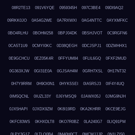
08R2TE13
091V6YQE
0959345H
097C3BE4
09DI9AQ2
09RKK0JO
0A54G2WE
0A7RXWXI
0AG4NTTC
0AYXMFKC
0BO4RLHU
0BOHM258
0BPJ04DK
0BSHJVOT
0C9RGFN6
0CA5T1U9
0CMYI0KC
0D38QEGH
0DCJSPJ1
0DZMHHX1
0E9GCHCU
0EZ05K4R
0FFYUM84
0FLIL6GQ
0FXF2MUD
0G363XJW
0GI31E0A
0GJSAH4M
0GRH7XSL
0H17NT32
0H7Y9RRM
0H9OI0N1
0HYK5SEI
0IA5RSJ3
0IF4Y4UQ
0IM5QCNL
0IUZL33Y
0J6YMSQ9
0JAWX05J
0JMG9NJH
0JX5HAPI
0JXDX9ZM
0K8I19RD
0KA2KHRR
0KCE9EJG
0KFC83WS
0KHXDLT8
0KO7R0BZ
0LA240G7
0LIQ91PM
0LPY3G1Z
0LTLQ0B4
0M40H0CT
0MCMJJJP
0N1LZI50