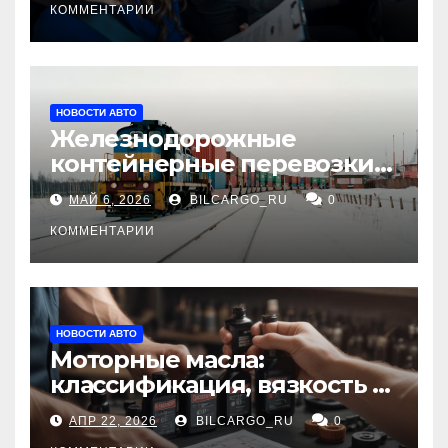
КОММЕНТАРИИ
НОВОСТИ АВТО
Железнодорожные
контейнерные перевозки
из Китая в Россию:
МАЙ 6, 2026
BILCARGO_RU
0
маршруты, сроки и
требования
КОММЕНТАРИИ
НОВОСТИ АВТО
Моторные масла:
классификация, вязкость и
рекомендации по выбору
АПР 22, 2026
BILCARGO_RU
0
для различных типов