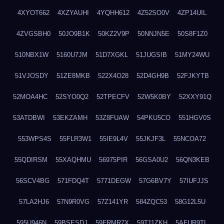
4XYOT662
4XZYAUHI
4YQHH612
4Z52SO0V
4ZP14UIL
4ZVGSBH0
50JO9B1K
50KZ2V9P
50NNJN5E
50S8F1Z0
510NBX1W
5160U7JM
51D7XGKL
51JUGSIB
51MY24WU
51VJOSDY
51ZE8MKB
522X4O28
52D4GH9B
52FJKYTB
52MOA4HC
52SYO0Q2
52TPECFV
52W5K0BY
52XXY91Q
53ATDBWI
53EKZAMH
53Z8FUAW
54PKU5CO
551HGV0S
553WPS4S
55FLR3W1
55IE9L4V
55JKJF3L
55NCOA72
55QDIRSM
55XAQHMU
56975PIR
56GSA0U2
56QN3KEB
56SCV4BG
571FDQ4T
5771DEGW
57G6BV7Y
57IUFJJS
57LA2HJ6
57N9R0VG
57Z141YR
584ZQC53
58G12L5U
595U946N
59BSESDJ
59FRMR7X
59T11ZKH
5AFUR9TL