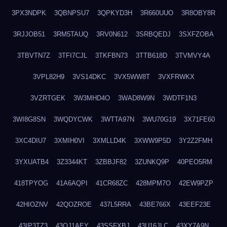
3PX3NDPK
3QBNPSU7
3QPKYD3H
3R660UUO
3R8OBY8R
3RJJOB51
3RM5TAUQ
3RV0N612
3SRBQEDJ
3SXFZOBA
3TBVTN7Z
3TFI7CJL
3TKFBN73
3TTB618D
3TVMVY4A
3VPL82H9
3VS14DKC
3VX5WW8T
3VXFRWKX
3VZRTGEK
3W3MHD4O
3WAD8W9N
3WDTF1N3
3WI8G8SN
3WQDYCWK
3WTTA97N
3WU70G19
3X71FE60
3XC4DIU7
3XMIH0VI
3XMLLD4K
3XWW9P5D
3Y2Z2FMH
3YXUATB4
3Z3344KT
3ZBBJF82
3ZUNKQ9P
40PEO5RM
418TPYOG
41A6AQPI
41CR68ZC
428MPM7O
42EW9PZP
42HIOZNV
42QOZROE
437L5RRA
43BE766X
43EEF23E
43IP3TZ3
43OJ1AEY
43SSFXBJ
43U16JLC
43XY7A9N