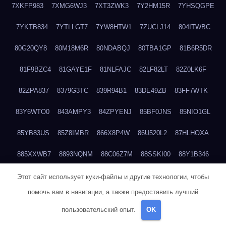
7XKFP983
7XMG6WJ3
7XT3ZWK3
7Y2HM15R
7YHSQGPE
7YKTB834
7YTLLGT7
7YW8HTW1
7ZUCLJ14
804ITWBC
80G20QY8
80M18M6R
80NDABQJ
80TBA1GP
81B6R5DR
81F9BZC4
81GAYE1F
81NLFAJC
82LF82LT
82Z0LK6F
82ZPA837
8379G3TC
839R94B1
83DE49ZB
83FF7WTK
83Y6WTO0
843AMPY3
84ZPYENJ
85BF0JNS
85NIO1GL
85YB83US
85Z8IMBR
866X8P4W
86U520L2
87HLHOXA
885XXWB7
8893NQNM
88C06Z7M
88SSKI00
88Y1B346
88ZYQON6
88ZZ29JA
895NL72T
89WVKQCH
8A6B5EEP
Этот сайт использует куки-файлы и другие технологии, чтобы
помочь вам в навигации, а также предоставить лучший
8BBJWQMN
8BJPIIGO
8BSWANL0
8BVB056I
8BZT9YKF
пользовательский опыт.
OK
8BZZZWSD
8C2C6QL5
8C6H1X9Q
8CEG9O6P
8CFDQ2M4