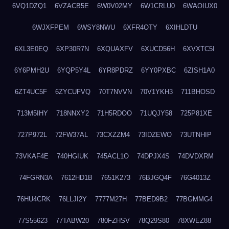
6VQ1DZQ1
6VZACB5E
6W0V02MY
6W1CRLU0
6WAOIUX0
6WJXFPEM
6WSY8NWU
6XFR4OTY
6XIHLDTU
6XL3E0EQ
6XP30R7N
6XQUAXFV
6XUCD56H
6XVXTC5I
6Y6PMH2U
6YQP5Y4L
6YR8PDRZ
6YY0PXBC
6ZISH1A0
6ZT4UC5F
6ZYCUFVQ
70T7NVVN
70V1YKH3
711BHOSD
713M5IHY
718NNXY2
71H5RDOO
71UQJY58
725P81XE
727P972L
72FW37AL
73CXZZM4
73IDZEWO
73UTNHIP
73VKAF4E
740HGIUK
745ACL1O
74DPJX4S
74DVDXRM
74FGRN3A
7612HD1B
7651K273
76BJGQ4F
76G4013Z
76HU4CRK
76LLJI2Y
7777M27H
77BED9B2
77BGMMG4
77S55623
77TABW20
780FZHSV
78Q29S80
78XWEZ88