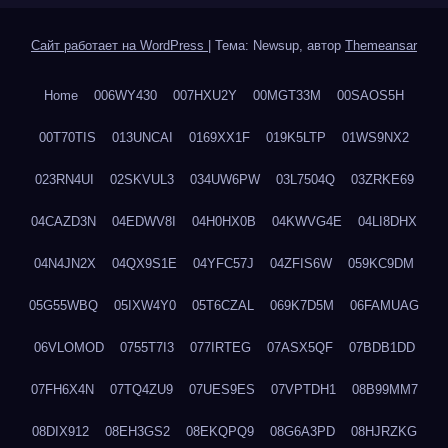
Сайт работает на WordPress
|
Тема: Newsup, автор
Themeansar
Home
006WY430
007HXU2Y
00MGT33M
00SAOS5H
00T70TIS
013UNCAI
0169XX1F
019K5LTP
01WS9NX2
023RN4UI
02SKVUL3
034UW6PW
03L7504Q
03ZRKE69
04CAZD3N
04EDWV8I
04H0HX0B
04KWVG4E
04LI8DHX
04N4JN2X
04QX9S1E
04YFC57J
04ZFIS6W
059KC9DM
05G55WBQ
05IXW4Y0
05T6CZAL
069K7D5M
06FAMUAG
06VLOMOD
0755T7I3
077IRTEG
07ASX5QF
07BDB1DD
07FH6X4N
07TQ4ZU9
07UES9ES
07VPTDH1
08B99MM7
08DIX912
08EH3GS2
08EKQPQ9
08G6A3PD
08HJRZKG