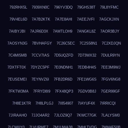
792RHX5L
7939XN0C
796YV3DQ
79GHS38T
79L8YFMC
79V4EL6D
7A7B2KTK
7A7E8AHI
7AEEJVFI
7AGCKJXN
7AIBYJBI
7AJR6D3X
7AMTLOH9
7ANGKL8Z
7AOR3BJY
7AOSYN3G
7BVHAFGY
7C26C5EC
7C2S58N1
7C2XDJQN
7C4MI5MB
7CCV7IAS
7D5UQZFD
7D73WX32
7DULR9YN
7DXTFT0X
7DYZC5PF
7E0NDNH1
7EDB4H4S
7EE3M9WJ
7EUSEMEI
7EYNVZ6I
7FB2DR6D
7FE1WG6S
7FGV6NG8
7FKTW3MA
7FRYD8I9
7FX48QP3
7GDV0B8J
7GER99GF
7H8E1KTR
7H8LPLGJ
7I854907
7IAYUF4X
7IRRICQI
7JIRAAHO
7JJO4AR2
7JLOZ9Q7
7KWC77GK
7LALYSM0
7LCWIIY0
7LVURME7
7M1UWA38
7MHLTVDG
7MM4F50B