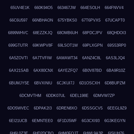
65UV4E1K
660K94O5
663467JW
664ESOLH
664FNVV4
66C6U597
66NBHAON
675YBKS0
67T6PVX5
67UCAPT0
6899WHVC
68EZZKJQ
68OMB6UH
68PDCJPV
68QHDOI3
699GTUTR
69KWPV8F
69LSOT1W
69PLXGPN
69S53RP0
6A5ZOVTI
6A7TVFIW
6AMAWT34
6ANZ4C8L
6AS3LJQ4
6AX21SAB
6AX80CNX
6AYEZFQ7
6B0V87BD
6BA9R10Z
6BUMJY5E
6BVXINIU
6CJKUI7J
6D1OSCXH
6D8BUPZM
6DCMVTHM
6DDK07UL
6DEL198E
6DMVW7ZP
6DO5WVEC
6DPAK2I3
6DREN8XO
6DSSGCV5
6EEGL9Z9
6EI21UCB
6EMNTEE0
6F1DJ5WF
6G3CXI93
6G3KEGYN
6H6L0Z3E
6HD2DCBO
6HM0FQJT
6HWL9A3P
6I5IUH76