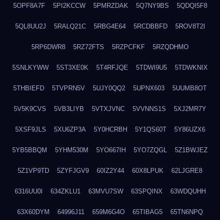
5OPF8A7F
5PI2KCCW
5PMRZDAK
5Q7NY9BS
5QDQI5F8
5QL8UU2J
5RALQ21C
5RBG4E64
5RCDBBFD
5ROV8T2I
5RP6DWR8
5RZ72FTS
5RZPCFKF
5RZQDHMO
5SNLKYWW
5ST3XE0K
5T4RFJQE
5TDWI9U5
5TDWKNIX
5THBIEFD
5TVPRN5V
5UJY0QQ2
5UPNX603
5UUMB8OT
5V5K9CVS
5VB3LIYB
5VTXJVNC
5VVNNS1S
5XJ2MR7Y
5XSF9JLS
5XU6ZP3A
5Y0HCRBH
5Y1QS60T
5Y86UZX6
5YB5BBQM
5YHM530M
5YO667IH
5YO7ZQGL
5Z1BWJEZ
5Z1VP9TD
5ZYFJGV9
60IZ2Y44
60X8LPUK
62LJGRE8
6316UU0I
634ZKLU1
63MVU7SW
63SPQINX
63WDQUHH
63X60DYM
64996J11
659M6G4O
65TIBAG5
65TN6NPQ