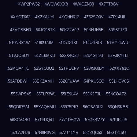
4WP2PW82
4WQWQXX8
4WXQZN38
4X7TT8GV
4XYOT662
4XZYAUHI
4YQHH612
4Z52SO0V
4ZP14UIL
4ZVGSBH0
50JO9B1K
50KZ2V9P
50NNJN5E
50S8F1Z0
510NBX1W
5160U7JM
51D7XGKL
51JUGSIB
51MY24WU
51VJOSDY
51ZE8MKB
522X4O28
52D4GH9B
52FJKYTB
52MOA4HC
52SYO0Q2
52TPECFV
52W5K0BY
52XXY91Q
53ATDBWI
53EKZAMH
53Z8FUAW
54PKU5CO
551HGV0S
553WPS4S
55FLR3W1
55IE9L4V
55JKJF3L
55NCOA72
55QDIRSM
55XAQHMU
56975PIR
56GSA0U2
56QN3KEB
56SCV4BG
571FDQ4T
5771DEGW
57G6BV7Y
57IUFJJS
57LA2HJ6
57N9R0VG
57Z141YR
584ZQC53
58G12L5U