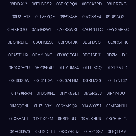
08DIX912
08EH3GS2
08EKQPQ9
08G6A3PD
08HJRZKG
08R2TE13
091V6YQE
0959345H
097C3BE4
09DI9AQ2
09RKK0JO
0A54G2WE
0A7RXWXI
0AG4NTTC
0AYXMFKC
0BO4RLHU
0BOHM258
0BPJ04DK
0BSHJVOT
0C9RGFN6
0CA5T1U9
0CMYI0KC
0D38QEGH
0DCJSPJ1
0DZMHHX1
0E9GCHCU
0EZ05K4R
0FFYUM84
0FLIL6GQ
0FXF2MUD
0G363XJW
0GI31E0A
0GJSAH4M
0GRH7XSL
0H17NT32
0H7Y9RRM
0H9OI0N1
0HYK5SEI
0IA5RSJ3
0IF4Y4UQ
0IM5QCNL
0IUZL33Y
0J6YMSQ9
0JAWX05J
0JMG9NJH
0JX5HAPI
0JXDX9ZM
0K8I19RD
0KA2KHRR
0KCE9EJG
0KFC83WS
0KHXDLT8
0KO7R0BZ
0LA240G7
0LIQ91PM