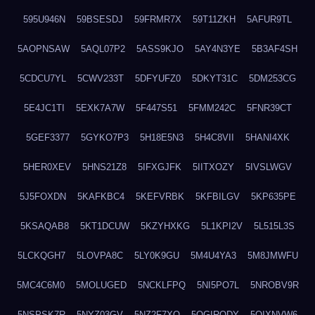
595U946N
59BSESDJ
59FRMR7X
59T11ZKH
5AFUR9TL
5AOPNSAW
5AQL07P2
5ASS9KJO
5AY4N3YE
5B3AF4SH
5CDCU7YL
5CWV233T
5DFYUFZ0
5DKYT31C
5DM253CG
5E4JC1TI
5EXK7A7W
5F447S51
5FMM242C
5FNR39CT
5GEF3377
5GYKO7P3
5H18E5N3
5H4C8VII
5HANI4XK
5HER0XEV
5HNS21Z8
5IFXGJFK
5IITXOZY
5IVSLWGV
5J5FOXDN
5KAFKBC4
5KEFVRBK
5KFBILGV
5KP635PE
5KSAQAB8
5KT1DCUW
5KZYHXKG
5L1KPI2V
5L515L3S
5LCKQGH7
5LOVPA8C
5LY0K9GU
5M4U4YA3
5M8JMWFU
5MC4C6M0
5MOLUGED
5NCKLFPQ
5NI5PO7L
5NROBV9R
5NSPSK7R
5NYZ03GV
5NZ2F7XQ
5OGIRQDY
5OIXNVW6