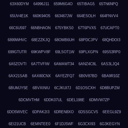
63X60DYM
64996J11
659M6G4O
65TIBAG5
65TN6NPQ
65UV4E1K
660K94O5
663467JW
664ESOLH
664FNVV4
66C6U597
66NBHAON
675YBKS0
67T6PVX5
67UCAPT0
6899WHVC
68EZZKJQ
68OMB6UH
68PDCJPV
68QHDOI3
699GTUTR
69KWPV8F
69LSOT1W
69PLXGPN
69S53RP0
6A5ZOVTI
6A7TVFIW
6AMAWT34
6ANZ4C8L
6AS3LJQ4
6AX21SAB
6AX80CNX
6AYEZFQ7
6B0V87BD
6BA9R10Z
6BUMJY5E
6BVXINIU
6CJKUI7J
6D1OSCXH
6D8BUPZM
6DCMVTHM
6DDK07UL
6DEL198E
6DMVW7ZP
6DO5WVEC
6DPAK2I3
6DREN8XO
6DSSGCV5
6EEGL9Z9
6EI21UCB
6EMNTEE0
6F1DJ5WF
6G3CXI93
6G3KEGYN