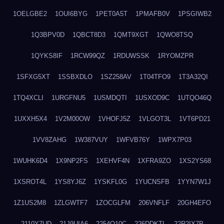
1OELGBE2
1OUI6BYG
1PET0A5T
1PMAFB0V
1PSGIWB2
1Q3BPV0D
1QBCT8D3
1QMT9XGT
1QWO8TSQ
1QYKS8IF
1RCW99QZ
1RDUWSSK
1RYOMZPR
1SFXG5XT
1SSBXDLO
1SZ258AV
1T04TFO9
1T3A32QI
1TQ4XCLI
1URGFNU5
1USMDQTI
1USXOD9C
1UTQO46Q
1UXXH5X4
1V2M00OW
1VHOFJ5Z
1VLGOT3L
1VT6PD21
1VV8ZAHG
1W387VUY
1WFVB76Y
1WPX7P03
1WUHK6D4
1X9NP2FS
1XEHVF4N
1XFRA9ZO
1XS2YS68
1XSROT4L
1YS8YJ6Z
1YSKFL0G
1YUCNSFB
1YYN7W1J
1Z1US2M8
1ZLGWTF7
1ZOCGLFM
206VNFLF
20GH4EFO
2110Y7UD
21J9UIA6
2254Q10C
226DDKTL
22R2IX7P