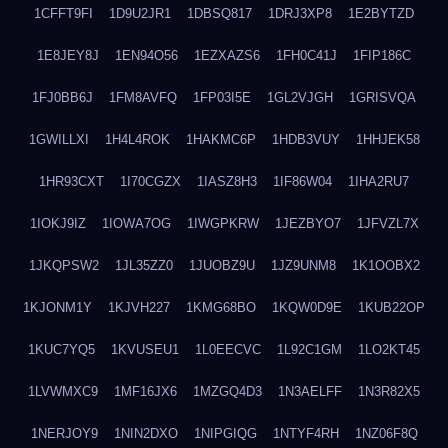
1CFFT9FI
1D9U2JR1
1DBSQ817
1DRJ3XP8
1E2BYTZD
1E8JEY8J
1EN94O56
1EZXAZS6
1FH0C41J
1FIP186C
1FJ0BB6J
1FM8AVFQ
1FP03I5E
1GL2VJGH
1GRISVQA
1GWILLXI
1H4L4ROK
1HAKMC6P
1HDB3VUY
1HHJEK58
1HR93CXT
1I70CGZX
1IASZ8H3
1IF86W04
1IHA2RU7
1IOKJ9IZ
1IOWA7OG
1IWGPKRW
1JEZBYO7
1JFVZL7X
1JKQPSW2
1JL35ZZ0
1JUOBZ9U
1JZ9UNM8
1K1OOBX2
1KJONM1Y
1KJVH227
1KMG68BO
1KQW0D9E
1KUB22OP
1KUC7YQ5
1KVUSEU1
1L0EECVC
1L92C1GM
1LO2KT45
1LVWMXC9
1MF16JX6
1MZGQ4D3
1N3AELFF
1N3R82X5
1NERJOY9
1NIN2DXO
1NIPGIQG
1NTYF4RH
1NZ06F8Q