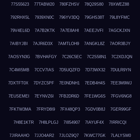
77S55623
77TABW20
780FZHSV
78Q29S80
78XWEZ88
792RHX5L
7939XN0C
796YV3DQ
79GHS38T
79L8YFMC
79V4EL6D
7A7B2KTK
7A7E8AHI
7AEEJVFI
7AGCKJXN
7AIBYJBI
7AJR6D3X
7AMTLOH9
7ANGKL8Z
7AOR3BJY
7AOSYN3G
7BVHAFGY
7C26C5EC
7C2S58N1
7C2XDJQN
7C4MI5MB
7CCV7IAS
7D5UQZFD
7D73WX32
7DULR9YN
7DXTFT0X
7DYZC5PF
7E0NDNH1
7EDB4H4S
7EE3M9WJ
7EUSEMEI
7EYNVZ6I
7FB2DR6D
7FE1WG6S
7FGV6NG8
7FKTW3MA
7FRYD8I9
7FX48QP3
7GDV0B8J
7GER99GF
7H8E1KTR
7H8LPLGJ
7I854907
7IAYUF4X
7IRRICQI
7JIRAAHO
7JJO4AR2
7JLOZ9Q7
7KWC77GK
7LALYSM0