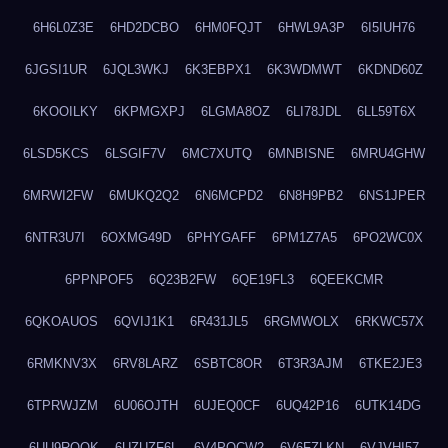
6H6L0Z3E
6HD2DCBO
6HM0FQJT
6HWL9A3P
6I5IUH76
6JGSI1UR
6JQL3WKJ
6K3EBPX1
6K3WDMWT
6KDND60Z
6KOOILKY
6KPMGXPJ
6LGMA8OZ
6LI78JDL
6LL59T6X
6LSD5KCS
6LSGIF7V
6MC7XUTQ
6MNBISNE
6MRU4GHW
6MRWI2FW
6MUKQ2Q2
6N6MCPD2
6N8H9PB2
6NS1JPER
6NTR3U7I
6OXMG49D
6PHYGAFF
6PM1Z7A5
6PO2WC0X
6PPNPOF5
6Q23B2FW
6QE19FL3
6QEEKCMR
6QKOAUOS
6QVIJ1K1
6R431JL5
6RGMWOLX
6RKWC57X
6RMKNV3X
6RV8LARZ
6SBTC8OR
6T3R3AJM
6TKE2JE3
6TPRWJZM
6U06OJTH
6UJEQ0CF
6UQ42P16
6UTK14DG
6UU9ROQK
6UZUZF6L
6V4POCW2
6V6FZLKN
6VJVHI57