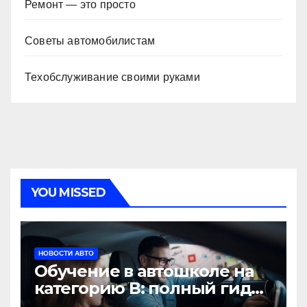
Ремонт — это просто
Советы автомобилистам
Техобслуживание своими руками
YOU MISSED
НОВОСТИ АВТО
Обучение в автошколе на
категорию В: полный гид
для будущих водителей