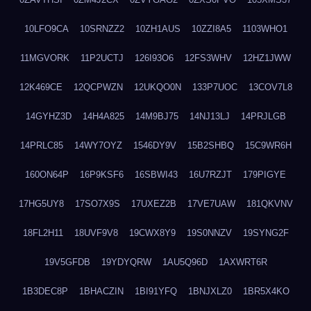
10LFO9CA
10SRNZZ2
10ZH1AUS
10ZZI8A5
1103WHO1
11MGVORK
11P2UCTJ
126I93O6
12FS3WHV
12HZ1JWW
12K469CE
12QCPWZN
12UKQO0N
133P7UOC
13COV7L8
14GYHZ3D
14H4A825
14M9BJ75
14NJ13LJ
14PRJLGB
14PRLC85
14WY7OYZ
1546DY9V
15B2SHBQ
15C9WR6H
160ON64P
16P9KSF6
16SBWI43
16U7RZJT
179PIGYE
17HG5UY8
17SO7X9S
17UXEZ2B
17VE7UAW
181QKVNV
18FL2H11
18UVF9V8
19CWX8Y9
19S0NNZV
19SYNG2F
19V5GFDB
19YDYQRW
1AU5Q96D
1AXWRT6R
1B3DEC8P
1BHACZIN
1BI91YFQ
1BNJXLZ0
1BR5X4KO