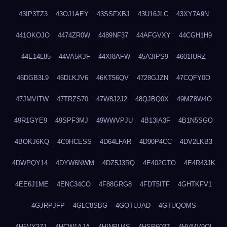
43IP3TZ3
43OJ1AEY
43SSFXBJ
43U16JLC
43XY7A9N
441OKOJO
4474ZR0W
4489NF37
44AFGVXY
44CGH1H9
44E14L85
44VA5KJF
44XI8AFW
45A3IPS9
4601IURZ
46DGB3L9
46DLKJV6
46KT56QV
4728GJZN
47CQFY0O
47JMVITW
47TRZS70
47W8J2J2
48QJBQ0X
49MZ8W4O
49R1GYE9
49SPF3MJ
49WWVPJU
4B13IA3F
4B1N5SGO
4BOKJ6KQ
4C9HCESS
4D64LFAR
4D90P4CC
4DV2LKB3
4DWPQY14
4DYW6NWM
4DZ5J3RQ
4E402GTO
4E4R43JK
4EE6J1ME
4ENC34CO
4F88GRG8
4FDT5ITF
4GHTKFV1
4GJRPJFP
4GLC8SBG
4GOTUJAD
4GTUQOMS
4H5VY3Z1
4HCW1AJA
4HINPU4S
4HSR603T
4HVMV9QI