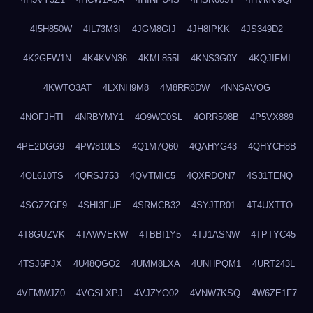
4I5H850W
4IL73M3I
4JGM8GIJ
4JH8IPKK
4JS349D2
4K2GFW1N
4K4KVN36
4KML855I
4KNS3G0Y
4KQJIFMI
4KWTO3AT
4LXNH9M8
4M8RR8DW
4NNSAVOG
4NOFJHTI
4NRBYMY1
4O9WC0SL
4ORR508B
4P5VX889
4PE2DGG9
4PW810LS
4Q1M7Q60
4QAHYG43
4QHYCH8B
4QL610TS
4QRSJ753
4QVTMIC5
4QXRDQN7
4S31TENQ
4SGZZGF9
4SHI3FUE
4SRMCB32
4SYJTR01
4T4UXTTO
4T8GUZVK
4TAWVEKW
4TBBI1Y5
4TJ1ASNW
4TPTYC45
4TSJ6PJX
4U48QGQ2
4UMM8LXA
4UNHPQM1
4URT243L
4VFMWJZ0
4VGSLXPJ
4VJZYO02
4VNW7KSQ
4W6ZE1F7