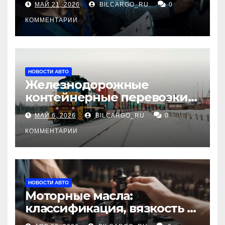
МАЙ 21, 2026
BILCARGO_RU
0
КОММЕНТАРИИ
НОВОСТИ АВТО
Железнодорожные
контейнерные перевозки
из Китая в Россию:
МАЙ 6, 2026
BILCARGO_RU
0
маршруты, сроки и
требования
КОММЕНТАРИИ
НОВОСТИ АВТО
Моторные масла:
классификация, вязкость и
рекомендации по выбору