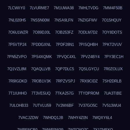
7LCWIIY0
7LVURME7
7M1UWA38
7MHLTVDG
7MM4F50B
7NL020H5
7NS5N00M
7NSA9LFN
7NZIGFWV
7O15HQUY
7O6U1WZR
7O89DJ0L
7OB253FZ
7ODLM7D2
7OY8DOTS
7P5VTP24
7PDDGXNL
7PDF28N1
7PISQHBH
7PKT2VUV
7PN5ZVPO
7PS4XQMK
7PVQC4XL
7PVZ4BY4
7PY3EC1H
7Q1VZL8M
7QAQLLVB
7QP7DLC5
7QSLGYCU
7R0ZOLUX
7R9IGDKD
7ROB1V3K
7RPZVSPJ
7RX9CIDZ
7SH2DRLB
7T1IUHHO
7T3VE5UQ
7TKA257G
7TYDPROM
7UA3TIBE
7ULOHB33
7UTVLU59
7V2MI6BF
7V37GO5C
7V513WU4
7VACJZDW
7WHDQ1JB
7WHY4Z0N
7WQXY6L4
7WRFNCB0
7WWR3W39
7WZCNQ7C
7X1TM5XQ