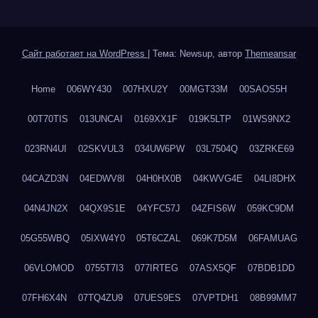
Сайт работает на WordPress
|
Тема: Newsup, автор
Themeansar
Home
006WY430
007HXU2Y
00MGT33M
00SAOS5H
00T70TIS
013UNCAI
0169XX1F
019K5LTP
01WS9NX2
023RN4UI
02SKVUL3
034UW6PW
03L7504Q
03ZRKE69
04CAZD3N
04EDWV8I
04H0HX0B
04KWVG4E
04LI8DHX
04N4JN2X
04QX9S1E
04YFC57J
04ZFIS6W
059KC9DM
05G55WBQ
05IXW4Y0
05T6CZAL
069K7D5M
06FAMUAG
06VLOMOD
0755T7I3
077IRTEG
07ASX5QF
07BDB1DD
07FH6X4N
07TQ4ZU9
07UES9ES
07VPTDH1
08B99MM7