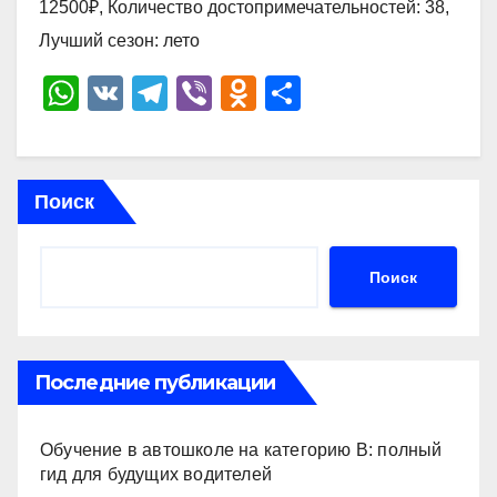
12500₽, Количество достопримечательностей: 38,
Лучший сезон: лето
W
V
T
Vi
O
О
h
K
el
b
d
тп
at
e
er
n
р
s
gr
o
а
Поиск
A
a
kl
в
p
m
a
и
Поиск
p
ss
ть
ni
ki
Последние публикации
Обучение в автошколе на категорию В: полный
гид для будущих водителей