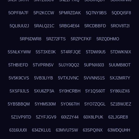
5OPF8A7F
5PI2KCCW
5PMRZDAK
5Q7NY9BS
5QDQI5F8
5QL8UU2J
5RALQ21C
5RBG4E64
5RCDBBFD
5ROV8T2I
5RP6DWR8
5RZ72FTS
5RZPCFKF
5RZQDHMO
5SNLKYWW
5ST3XE0K
5T4RFJQE
5TDWI9U5
5TDWKNIX
5THBIEFD
5TVPRN5V
5UJY0QQ2
5UPNX603
5UUMB8OT
5V5K9CVS
5VB3LIYB
5VTXJVNC
5VVNNS1S
5XJ2MR7Y
5XSF9JLS
5XU6ZP3A
5Y0HCRBH
5Y1QS60T
5Y86UZX6
5YB5BBQM
5YHM530M
5YO667IH
5YO7ZQGL
5Z1BWJEZ
5Z1VP9TD
5ZYFJGV9
60IZ2Y44
60X8LPUK
62LJGRE8
6316UU0I
634ZKLU1
63MVU7SW
63SPQINX
63WDQUHH