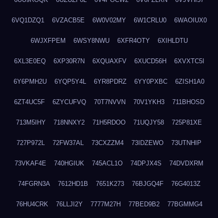
6VQ1DZQ1
6VZACB5E
6W0V02MY
6W1CRLU0
6WAOIUX0
6WJXFPEM
6WSY8NWU
6XFR4OTY
6XIHLDTU
6XL3E0EQ
6XP30R7N
6XQUAXFV
6XUCD56H
6XVXTC5I
6Y6PMH2U
6YQP5Y4L
6YR8PDRZ
6YY0PXBC
6ZISH1A0
6ZT4UC5F
6ZYCUFVQ
70T7NVVN
70V1YKH3
711BHOSD
713M5IHY
718NNXY2
71H5RDOO
71UQJY58
725P81XE
727P972L
72FW37AL
73CXZZM4
73IDZEWO
73UTNHIP
73VKAF4E
740HGIUK
745ACL1O
74DPJX4S
74DVDXRM
74FGRN3A
7612HD1B
7651K273
76BJGQ4F
76G4013Z
76HU4CRK
76LLJI2Y
7777M27H
77BED9B2
77BGMMG4