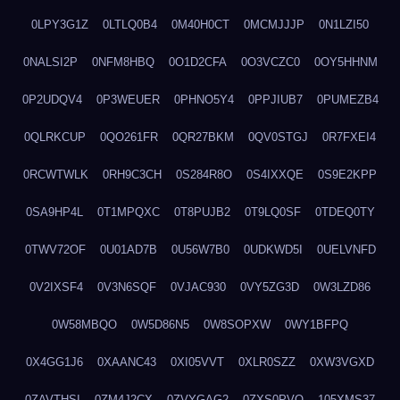
0LPY3G1Z
0LTLQ0B4
0M40H0CT
0MCMJJJP
0N1LZI50
0NALSI2P
0NFM8HBQ
0O1D2CFA
0O3VCZC0
0OY5HHNM
0P2UDQV4
0P3WEUER
0PHNO5Y4
0PPJIUB7
0PUMEZB4
0QLRKCUP
0QO261FR
0QR27BKM
0QV0STGJ
0R7FXEI4
0RCWTWLK
0RH9C3CH
0S284R8O
0S4IXXQE
0S9E2KPP
0SA9HP4L
0T1MPQXC
0T8PUJB2
0T9LQ0SF
0TDEQ0TY
0TWV72OF
0U01AD7B
0U56W7B0
0UDKWD5I
0UELVNFD
0V2IXSF4
0V3N6SQF
0VJAC930
0VY5ZG3D
0W3LZD86
0W58MBQO
0W5D86N5
0W8SOPXW
0WY1BFPQ
0X4GG1J6
0XAANC43
0XI05VVT
0XLR0SZZ
0XW3VGXD
0ZAVTHSI
0ZM4J2CX
0ZVYGAG2
0ZXS0PVO
105XMS37