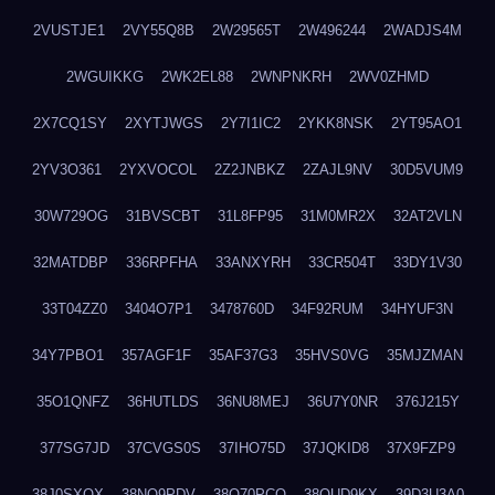
2VUSTJE1
2VY55Q8B
2W29565T
2W496244
2WADJS4M
2WGUIKKG
2WK2EL88
2WNPNKRH
2WV0ZHMD
2X7CQ1SY
2XYTJWGS
2Y7I1IC2
2YKK8NSK
2YT95AO1
2YV3O361
2YXVOCOL
2Z2JNBKZ
2ZAJL9NV
30D5VUM9
30W729OG
31BVSCBT
31L8FP95
31M0MR2X
32AT2VLN
32MATDBP
336RPFHA
33ANXYRH
33CR504T
33DY1V30
33T04ZZ0
3404O7P1
3478760D
34F92RUM
34HYUF3N
34Y7PBO1
357AGF1F
35AF37G3
35HVS0VG
35MJZMAN
35O1QNFZ
36HUTLDS
36NU8MEJ
36U7Y0NR
376J215Y
377SG7JD
37CVGS0S
37IHO75D
37JQKID8
37X9FZP9
38J0SXQX
38NQ9PDV
38O70PCO
38QUD9KX
39D3U3A0