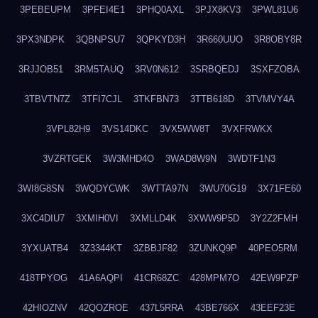
3PEBEUPM
3PFEI4E1
3PHQ0AXL
3PJX8KV3
3PWL81U6
3PX3NDPK
3QBNPSU7
3QPKYD3H
3R660UUO
3R8OBY8R
3RJJOB51
3RM5TAUQ
3RV0N612
3SRBQEDJ
3SXFZOBA
3TBVTN7Z
3TFI7CJL
3TKFBN73
3TTB618D
3TVMVY4A
3VPL82H9
3VS14DKC
3VX5WW8T
3VXFRWKX
3VZRTGEK
3W3MHD4O
3WAD8W9N
3WDTF1N3
3WI8G8SN
3WQDYCWK
3WTTA97N
3WU70G19
3X71FE60
3XC4DIU7
3XMIH0VI
3XMLLD4K
3XWW9P5D
3Y2Z2FMH
3YXUATB4
3Z3344KT
3ZBBJF82
3ZUNKQ9P
40PEO5RM
418TPYOG
41A6AQPI
41CR68ZC
428MPM7O
42EW9PZP
42HIOZNV
42QOZROE
437L5RRA
43BE766X
43EEF23E