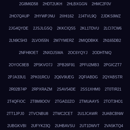
2G8M6D58
2HDT2UKH
2HLBXGGN
2HMC2F0V
2HO7QAUP
2HYWPJNU
2IIHI162
2J4TVL9Q
2JDKS9WZ
2JG4QYDE
2JSJLGSQ
2KKCIQS5
2KL1TDVU
2LCI7CW6
2LN9C5H3
2LVOI55N
2M7YMERZ
2MIQDBKK
2N165DB2
2NFH8OET
2NXDJSMA
2OC6YQYJ
2ODHTNIQ
2OYOC8EB
2P5KVO7J
2PB26F91
2PFU2MB3
2PGICZT7
2PJA33U1
2PK01RCU
2Q6V9UEG
2QFIABDG
2QYABSTR
2R02B74P
2RPXRAZM
2SAV54DE
2SS1XHM0
2T0TIR21
2T4QFIOC
2T8M8OOV
2TGAD2ZO
2TMUAAY5
2TOT3HO1
2TT1JPJ0
2TVCNBU8
2TWC2CET
2U1JCAWR
2UABCBNW
2UBGKVBI
2UFYK23Q
2UHBAVSU
2UT1DWVT
2VA5KTQ4