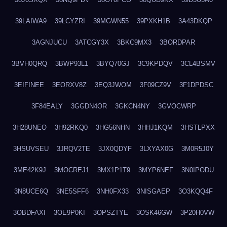
39LAIWA9
39LCYZRI
39MGWN55
39PXKH1B
3A43DKQP
3AGNJUCU
3ATCGY3X
3BKC9MX3
3BORDPAR
3BVH0QRQ
3BWP93L1
3BYQ70GJ
3C9KPDQV
3CL4BSMV
3EIFINEE
3EORXV8Z
3EQ3JWOM
3F09CZ9V
3F1DPDSC
3F84EALY
3GGDN4OR
3GKCN4NY
3GVOCWRP
3H28UNEO
3H92RKQ0
3HG56NHN
3HHJ1KQM
3HSTLPXX
3HSUVSEU
3JRQV2TE
3JX0QDYF
3LXYAX0G
3M0R5J0Y
3ME42K9J
3MOCREJ1
3MX1P1T9
3MYP6NEF
3N0IPODU
3N8UCE6Q
3NE5SFF6
3NH0FX33
3NISGAEP
3O3KQQ4F
3OBDFAXI
3OE9P0KI
3OPSZTYE
3OSK46GW
3P20H0VW