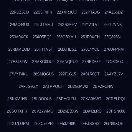
22RDZ3DD
22S5F4PR
22XXR3UO
232PTAJG
24AZ56D2
24MC44U0
24TJTMVU
24XS3FEV
24YV1LVI
252T7VNK
253A0XC6
254O5EQJ
258OBXAU
25JR0XCH
25Q8956U
25RMMEOD
26HTTV6H
26L0HESZ
270L4YOL
276UFPNM
27E8J3FW
27MKG0DU
27MNQPU0
27NBD68F
27O3D674
27VYT4KU
28SMQGU6
299T1G15
2A01R6QT
2AAYZL7V
2AFJGVZY
2ATPPOCH
2B2G3AW2
2BFZFCNW
2BKKV1H5
2BLDOOU6
2BRHOLRJ
2CKA0HWT
2CRELPQI
2CSOTXFR
2CVZ7WMG
2D26EBXW
2D942LRG
2DPSN680
2DU7LORM
2EZC76PR
2F53ZH8K
2FFJSSR3
2G789XQE