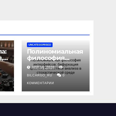
UNCATEGORISED
а:
Полиномиальная
,
философия
интерфейсов:
АПР 16, 2026
бифуркация
циклом
BILCARGO_RU
0
ов
Статистики
КОММЕНТАРИИ
анализа в
стохастической
среде