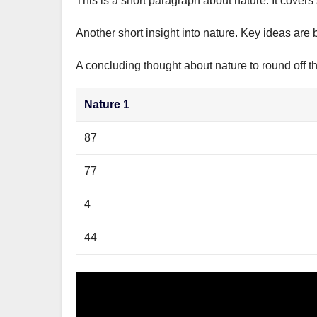
This is a short paragraph about nature. It covers
р
m
l
а
Another short insight into nature. Key ideas are 
a
в
s
A concluding thought about nature to round off t
и
s
т
Nature 1
n
ь
i
87
k
77
i
4
44