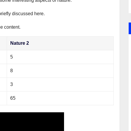
 some interesting aspects of nature.
briefly discussed here.
he content.
Nature 2
5
8
3
65