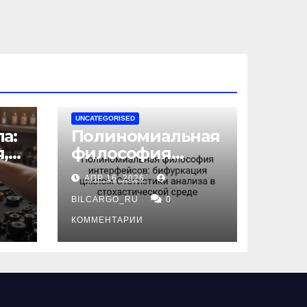
UNCATEGORISED
а:
Полиномиальная
,
философия
интерфейсов:
АПР 16, 2026
бифуркация
циклом
BILCARGO_RU
0
ов
Статистики
КОММЕНТАРИИ
анализа в
стохастической
среде