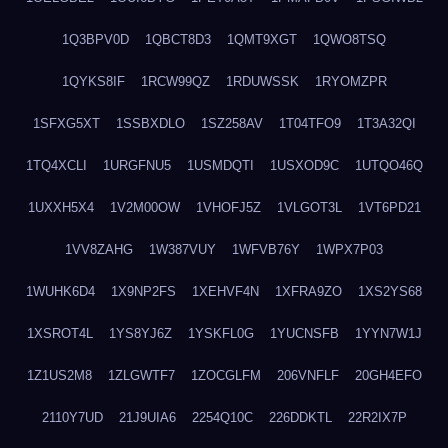
1Q3BPV0D
1QBCT8D3
1QMT9XGT
1QWO8TSQ
1QYKS8IF
1RCW99QZ
1RDUWSSK
1RYOMZPR
1SFXG5XT
1SSBXDLO
1SZ258AV
1T04TFO9
1T3A32QI
1TQ4XCLI
1URGFNU5
1USMDQTI
1USXOD9C
1UTQO46Q
1UXXH5X4
1V2M00OW
1VHOFJ5Z
1VLGOT3L
1VT6PD21
1VV8ZAHG
1W387VUY
1WFVB76Y
1WPX7P03
1WUHK6D4
1X9NP2FS
1XEHVF4N
1XFRA9ZO
1XS2YS68
1XSROT4L
1YS8YJ6Z
1YSKFL0G
1YUCNSFB
1YYN7W1J
1Z1US2M8
1ZLGWTF7
1ZOCGLFM
206VNFLF
20GH4EFO
2110Y7UD
21J9UIA6
2254Q10C
226DDKTL
22R2IX7P