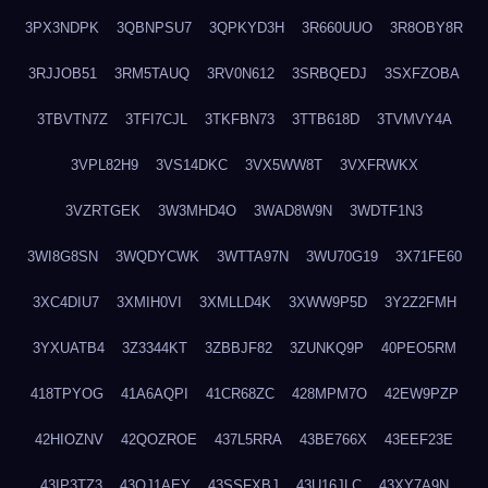
3PX3NDPK
3QBNPSU7
3QPKYD3H
3R660UUO
3R8OBY8R
3RJJOB51
3RM5TAUQ
3RV0N612
3SRBQEDJ
3SXFZOBA
3TBVTN7Z
3TFI7CJL
3TKFBN73
3TTB618D
3TVMVY4A
3VPL82H9
3VS14DKC
3VX5WW8T
3VXFRWKX
3VZRTGEK
3W3MHD4O
3WAD8W9N
3WDTF1N3
3WI8G8SN
3WQDYCWK
3WTTA97N
3WU70G19
3X71FE60
3XC4DIU7
3XMIH0VI
3XMLLD4K
3XWW9P5D
3Y2Z2FMH
3YXUATB4
3Z3344KT
3ZBBJF82
3ZUNKQ9P
40PEO5RM
418TPYOG
41A6AQPI
41CR68ZC
428MPM7O
42EW9PZP
42HIOZNV
42QOZROE
437L5RRA
43BE766X
43EEF23E
43IP3TZ3
43OJ1AEY
43SSFXBJ
43U16JLC
43XY7A9N