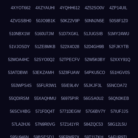
4XYOT662
4XZYAUHI
4YQHH612
4Z52SO0V
4ZP14UIL
4ZVGSBH0
50JO9B1K
50KZ2V9P
50NNJN5E
50S8F1Z0
510NBX1W
5160U7JM
51D7XGKL
51JUGSIB
51MY24WU
51VJOSDY
51ZE8MKB
522X4O28
52D4GH9B
52FJKYTB
52MOA4HC
52SYO0Q2
52TPECFV
52W5K0BY
52XXY91Q
53ATDBWI
53EKZAMH
53Z8FUAW
54PKU5CO
551HGV0S
553WPS4S
55FLR3W1
55IE9L4V
55JKJF3L
55NCOA72
55QDIRSM
55XAQHMU
56975PIR
56GSA0U2
56QN3KEB
56SCV4BG
571FDQ4T
5771DEGW
57G6BV7Y
57IUFJJS
57LA2HJ6
57N9R0VG
57Z141YR
584ZQC53
58G12L5U
595U946N
59BSESDJ
59FRMR7X
59T11ZKH
5AFUR9TL