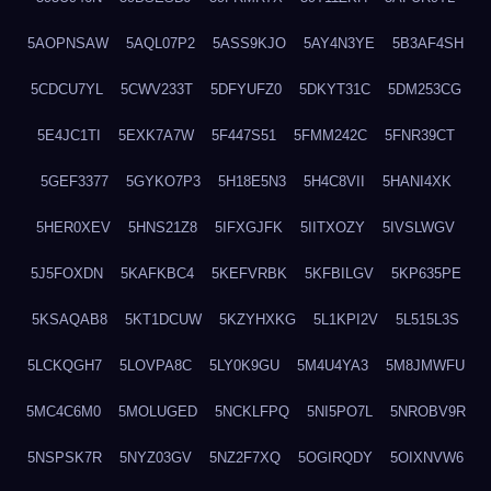
5AOPNSAW
5AQL07P2
5ASS9KJO
5AY4N3YE
5B3AF4SH
5CDCU7YL
5CWV233T
5DFYUFZ0
5DKYT31C
5DM253CG
5E4JC1TI
5EXK7A7W
5F447S51
5FMM242C
5FNR39CT
5GEF3377
5GYKO7P3
5H18E5N3
5H4C8VII
5HANI4XK
5HER0XEV
5HNS21Z8
5IFXGJFK
5IITXOZY
5IVSLWGV
5J5FOXDN
5KAFKBC4
5KEFVRBK
5KFBILGV
5KP635PE
5KSAQAB8
5KT1DCUW
5KZYHXKG
5L1KPI2V
5L515L3S
5LCKQGH7
5LOVPA8C
5LY0K9GU
5M4U4YA3
5M8JMWFU
5MC4C6M0
5MOLUGED
5NCKLFPQ
5NI5PO7L
5NROBV9R
5NSPSK7R
5NYZ03GV
5NZ2F7XQ
5OGIRQDY
5OIXNVW6