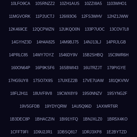
10LFO9CA
10SRNZZ2
10ZH1AUS
10ZZI8A5
1103WHO1
11MGVORK
11P2UCTJ
126I93O6
12FS3WHV
12HZ1JWW
12K469CE
12QCPWZN
12UKQO0N
133P7UOC
13COV7L8
14GYHZ3D
14H4A825
14M9BJ75
14NJ13LJ
14PRJLGB
14PRLC85
14WY7OYZ
1546DY9V
15B2SHBQ
15C9WR6H
160ON64P
16P9KSF6
16SBWI43
16U7RZJT
179PIGYE
17HG5UY8
17SO7X9S
17UXEZ2B
17VE7UAW
181QKVNV
18FL2H11
18UVF9V8
19CWX8Y9
19S0NNZV
19SYNG2F
19V5GFDB
19YDYQRW
1AU5Q96D
1AXWRT6R
1B3DEC8P
1BHACZIN
1BI91YFQ
1BNJXLZ0
1BR5X4KO
1CFFT9FI
1D9U2JR1
1DBSQ817
1DRJ3XP8
1E2BYTZD