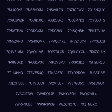
7NL020H5
7NS5N00M
7NSA9LFN
7NZIGFWV
7O15HQUY
7O6U1WZR
7O89DJ0L
7OB253FZ
7ODLM7D2
7OY8DOTS
7P5VTP24
7PDDGXNL
7PDF28N1
7PISQHBH
7PKT2VUV
7PN5ZVPO
7PS4XQMK
7PVQC4XL
7PVZ4BY4
7PY3EC1H
7Q1VZL8M
7QAQLLVB
7QP7DLC5
7QSLGYCU
7R0ZOLUX
7R9IGDKD
7ROB1V3K
7RPZVSPJ
7RX9CIDZ
7SH2DRLB
7T1IUHHO
7T3VE5UQ
7TKA257G
7TYDPROM
7UA3TIBE
7ULOHB33
7UTVLU59
7V2MI6BF
7V37GO5C
7V513WU4
7VACJZDW
7WHDQ1JB
7WHY4Z0N
7WQXY6L4
7WRFNCB0
7WWR3W39
7WZCNQ7C
7X1TM5XQ