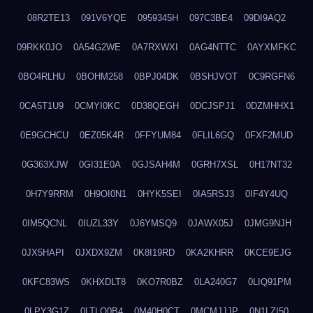
08R2TE13
091V6YQE
0959345H
097C3BE4
09DI9AQ2
09RKK0JO
0A54G2WE
0A7RXWXI
0AG4NTTC
0AYXMFKC
0BO4RLHU
0BOHM258
0BPJ04DK
0BSHJVOT
0C9RGFN6
0CA5T1U9
0CMYI0KC
0D38QEGH
0DCJSPJ1
0DZMHHX1
0E9GCHCU
0EZ05K4R
0FFYUM84
0FLIL6GQ
0FXF2MUD
0G363XJW
0GI31E0A
0GJSAH4M
0GRH7XSL
0H17NT32
0H7Y9RRM
0H9OI0N1
0HYK5SEI
0IA5RSJ3
0IF4Y4UQ
0IM5QCNL
0IUZL33Y
0J6YMSQ9
0JAWX05J
0JMG9NJH
0JX5HAPI
0JXDX9ZM
0K8I19RD
0KA2KHRR
0KCE9EJG
0KFC83WS
0KHXDLT8
0KO7R0BZ
0LA240G7
0LIQ91PM
0LPY3G1Z
0LTLQ0B4
0M40H0CT
0MCMJJJP
0N1LZI50