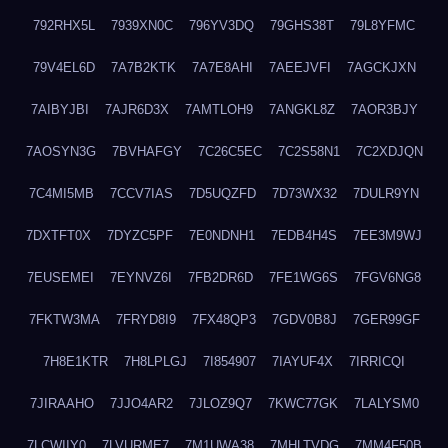
792RHX5L
7939XN0C
796YV3DQ
79GHS38T
79L8YFMC
79V4EL6D
7A7B2KTK
7A7E8AHI
7AEEJVFI
7AGCKJXN
7AIBYJBI
7AJR6D3X
7AMTLOH9
7ANGKL8Z
7AOR3BJY
7AOSYN3G
7BVHAFGY
7C26C5EC
7C2S58N1
7C2XDJQN
7C4MI5MB
7CCV7IAS
7D5UQZFD
7D73WX32
7DULR9YN
7DXTFT0X
7DYZC5PF
7E0NDNH1
7EDB4H4S
7EE3M9WJ
7EUSEMEI
7EYNVZ6I
7FB2DR6D
7FE1WG6S
7FGV6NG8
7FKTW3MA
7FRYD8I9
7FX48QP3
7GDV0B8J
7GER99GF
7H8E1KTR
7H8LPLGJ
7I854907
7IAYUF4X
7IRRICQI
7JIRAAHO
7JJO4AR2
7JLOZ9Q7
7KWC77GK
7LALYSM0
7LCWIIY0
7LVURME7
7M1UWA38
7MHLTVDG
7MM4F50B