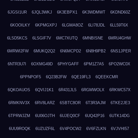
6JGSI1UR
6JQL3WKJ
6K3EBPX1
6K3WDMWT
6KDND60Z
6KOOILKY
6KPMGXPJ
6LGMA8OZ
6LI78JDL
6LL59T6X
6LSD5KCS
6LSGIF7V
6MC7XUTQ
6MNBISNE
6MRU4GHW
6MRWI2FW
6MUKQ2Q2
6N6MCPD2
6N8H9PB2
6NS1JPER
6NTR3U7I
6OXMG49D
6PHYGAFF
6PM1Z7A5
6PO2WC0X
6PPNPOF5
6Q23B2FW
6QE19FL3
6QEEKCMR
6QKOAUOS
6QVIJ1K1
6R431JL5
6RGMWOLX
6RKWC57X
6RMKNV3X
6RV8LARZ
6SBTC8OR
6T3R3AJM
6TKE2JE3
6TPRWJZM
6U06OJTH
6UJEQ0CF
6UQ42P16
6UTK14DG
6UU9ROQK
6UZUZF6L
6V4POCW2
6V6FZLKN
6VJVHI57