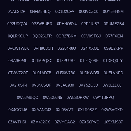
0NALSI2P
0NFM8HBQ
0O1D2CFA
0O3VCZC0
0OY5HHNM
0P2UDQV4
0P3WEUER
0PHNO5Y4
0PPJIUB7
0PUMEZB4
0QLRKCUP
0QO261FR
0QR27BKM
0QV0STGJ
0R7FXEI4
0RCWTWLK
0RH9C3CH
0S284R8O
0S4IXXQE
0S9E2KPP
0SA9HP4L
0T1MPQXC
0T8PUJB2
0T9LQ0SF
0TDEQ0TY
0TWV72OF
0U01AD7B
0U56W7B0
0UDKWD5I
0UELVNFD
0V2IXSF4
0V3N6SQF
0VJAC930
0VY5ZG3D
0W3LZD86
0W58MBQO
0W5D86N5
0W8SOPXW
0WY1BFPQ
0X4GG1J6
0XAANC43
0XI05VVT
0XLR0SZZ
0XW3VGXD
0ZAVTHSI
0ZM4J2CX
0ZVYGAG2
0ZXS0PVO
105XMS37