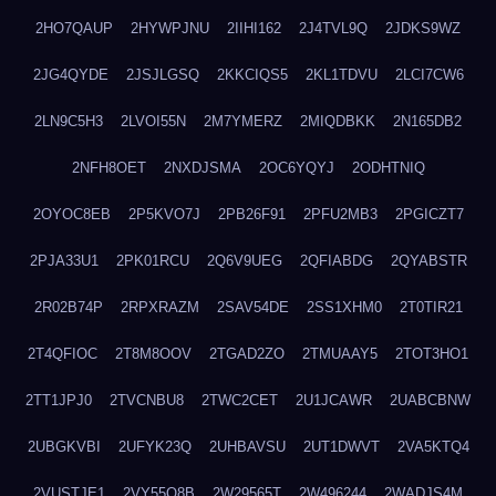
2HO7QAUP
2HYWPJNU
2IIHI162
2J4TVL9Q
2JDKS9WZ
2JG4QYDE
2JSJLGSQ
2KKCIQS5
2KL1TDVU
2LCI7CW6
2LN9C5H3
2LVOI55N
2M7YMERZ
2MIQDBKK
2N165DB2
2NFH8OET
2NXDJSMA
2OC6YQYJ
2ODHTNIQ
2OYOC8EB
2P5KVO7J
2PB26F91
2PFU2MB3
2PGICZT7
2PJA33U1
2PK01RCU
2Q6V9UEG
2QFIABDG
2QYABSTR
2R02B74P
2RPXRAZM
2SAV54DE
2SS1XHM0
2T0TIR21
2T4QFIOC
2T8M8OOV
2TGAD2ZO
2TMUAAY5
2TOT3HO1
2TT1JPJ0
2TVCNBU8
2TWC2CET
2U1JCAWR
2UABCBNW
2UBGKVBI
2UFYK23Q
2UHBAVSU
2UT1DWVT
2VA5KTQ4
2VUSTJE1
2VY55Q8B
2W29565T
2W496244
2WADJS4M