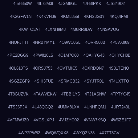
4I5H850W
4IL73M3I
4JGM8GIJ
4JH8IPKK
4JS349D2
4K2GFW1N
4K4KVN36
4KML855I
4KNS3G0Y
4KQJIFMI
4KWTO3AT
4LXNH9M8
4M8RR8DW
4NNSAVOG
4NOFJHTI
4NRBYMY1
4O9WC0SL
4ORR508B
4P5VX889
4PE2DGG9
4PW810LS
4Q1M7Q60
4QAHYG43
4QHYCH8B
4QL610TS
4QRSJ753
4QVTMIC5
4QXRDQN7
4S31TENQ
4SGZZGF9
4SHI3FUE
4SRMCB32
4SYJTR01
4T4UXTTO
4T8GUZVK
4TAWVEKW
4TBBI1Y5
4TJ1ASNW
4TPTYC45
4TSJ6PJX
4U48QGQ2
4UMM8LXA
4UNHPQM1
4URT243L
4VFMWJZ0
4VGSLXPJ
4VJZYO02
4VNW7KSQ
4W6ZE1F7
4WP2PW82
4WQWQXX8
4WXQZN38
4X7TT8GV