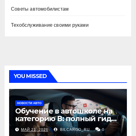
Советы автомобилистам
Техобслуживание своими руками
YOU MISSED
НОВОСТИ АВТО
Обучение в автошколе на
категорию В: полный гид
для будущих водителей
МАЙ 21, 2026
BILCARGO_RU
0