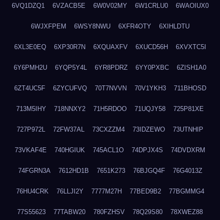
6VQ1DZQ1
6VZACB5E
6W0V02MY
6W1CRLU0
6WAOIUX0
6WJXFPEM
6WSY8NWU
6XFR4OTY
6XIHLDTU
6XL3E0EQ
6XP30R7N
6XQUAXFV
6XUCD56H
6XVXTC5I
6Y6PMH2U
6YQP5Y4L
6YR8PDRZ
6YY0PXBC
6ZISH1A0
6ZT4UC5F
6ZYCUFVQ
70T7NVVN
70V1YKH3
711BHOSD
713M5IHY
718NNXY2
71H5RDOO
71UQJY58
725P81XE
727P972L
72FW37AL
73CXZZM4
73IDZEWO
73UTNHIP
73VKAF4E
740HGIUK
745ACL1O
74DPJX4S
74DVDXRM
74FGRN3A
7612HD1B
7651K273
76BJGQ4F
76G4013Z
76HU4CRK
76LLJI2Y
7777M27H
77BED9B2
77BGMMG4
77S55623
77TABW20
780FZHSV
78Q29S80
78XWEZ88