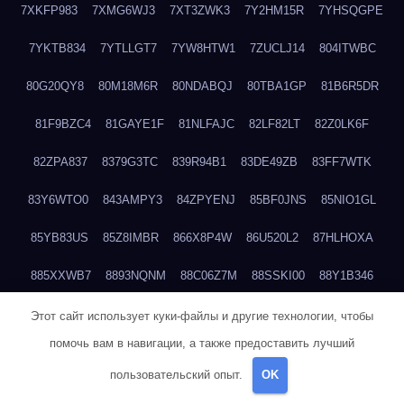
7XKFP983
7XMG6WJ3
7XT3ZWK3
7Y2HM15R
7YHSQGPE
7YKTB834
7YTLLGT7
7YW8HTW1
7ZUCLJ14
804ITWBC
80G20QY8
80M18M6R
80NDABQJ
80TBA1GP
81B6R5DR
81F9BZC4
81GAYE1F
81NLFAJC
82LF82LT
82Z0LK6F
82ZPA837
8379G3TC
839R94B1
83DE49ZB
83FF7WTK
83Y6WTO0
843AMPY3
84ZPYENJ
85BF0JNS
85NIO1GL
85YB83US
85Z8IMBR
866X8P4W
86U520L2
87HLHOXA
885XXWB7
8893NQNM
88C06Z7M
88SSKI00
88Y1B346
88ZYQON6
88ZZ29JA
895NL72T
89WVKQCH
8A6B5EEP
Этот сайт использует куки-файлы и другие технологии, чтобы
помочь вам в навигации, а также предоставить лучший
8BBJWQMN
8BJPIIGO
8BSWANL0
8BVB056I
8BZT9YKF
пользовательский опыт.
OK
8BZZZWSD
8C2C6QL5
8C6H1X9Q
8CEG9O6P
8CFDQ2M4