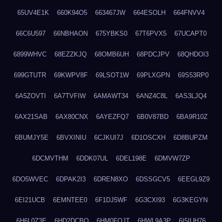
65UV4E1K
660K94O5
663467JW
664ESOLH
664FNVV4
66C6U597
66NBHAON
675YBKS0
67T6PVX5
67UCAPT0
6899WHVC
68EZZKJQ
68OMB6UH
68PDCJPV
68QHDOI3
699GTUTR
69KWPV8F
69LSOT1W
69PLXGPN
69S53RP0
6A5ZOVTI
6A7TVFIW
6AMAWT34
6ANZ4C8L
6AS3LJQ4
6AX21SAB
6AX80CNX
6AYEZFQ7
6B0V87BD
6BA9R10Z
6BUMJY5E
6BVXINIU
6CJKUI7J
6D1OSCXH
6D8BUPZM
6DCMVTHM
6DDK07UL
6DEL198E
6DMVW7ZP
6DO5WVEC
6DPAK2I3
6DREN8XO
6DSSGCV5
6EEGL9Z9
6EI21UCB
6EMNTEE0
6F1DJ5WF
6G3CXI93
6G3KEGYN
6H6L0Z3E
6HD2DCBO
6HM0FQJT
6HWL9A3P
6I5IUH76