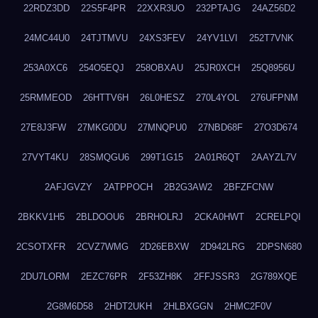
22RDZ3DD
22S5F4PR
22XXR3UO
232PTAJG
24AZ56D2
24MC44U0
24TJTMVU
24XS3FEV
24YV1LVI
252T7VNK
253A0XC6
254O5EQJ
258OBXAU
25JR0XCH
25Q8956U
25RMMEOD
26HTTV6H
26L0HESZ
270L4YOL
276UFPNM
27E8J3FW
27MKG0DU
27MNQPU0
27NBD68F
27O3D674
27VYT4KU
28SMQGU6
299T1G15
2A01R6QT
2AAYZL7V
2AFJGVZY
2ATPPOCH
2B2G3AW2
2BFZFCNW
2BKKV1H5
2BLDOOU6
2BRHOLRJ
2CKA0HWT
2CRELPQI
2CSOTXFR
2CVZ7WMG
2D26EBXW
2D942LRG
2DPSN680
2DU7LORM
2EZC76PR
2F53ZH8K
2FFJSSR3
2G789XQE
2G8M6D58
2HDT2UKH
2HLBXGGN
2HMC2F0V