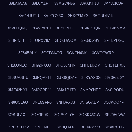
39LAIWA9
39LCYZRI
39MGWN55
39PXKH1B
3A43DKQP
3AGNJUCU
3ATCGY3X
3BKC9MX3
3BORDPAR
3BVH0QRQ
3BWP93L1
3BYQ70GJ
3C9KPDQV
3CL4BSMV
3EIFINEE
3EORXV8Z
3EQ3JWOM
3F09CZ9V
3F1DPDSC
3F84EALY
3GGDN4OR
3GKCN4NY
3GVOCWRP
3H28UNEO
3H92RKQ0
3HG56NHN
3HHJ1KQM
3HSTLPXX
3HSUVSEU
3JRQV2TE
3JX0QDYF
3LXYAX0G
3M0R5J0Y
3ME42K9J
3MOCREJ1
3MX1P1T9
3MYP6NEF
3N0IPODU
3N8UCE6Q
3NE5SFF6
3NH0FX33
3NISGAEP
3O3KQQ4F
3OBDFAXI
3OE9P0KI
3OPSZTYE
3OSK46GW
3P20H0VW
3PEBEUPM
3PFEI4E1
3PHQ0AXL
3PJX8KV3
3PWL81U6