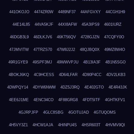
441OKOJO
4474ZR0W
4489NF37
44AFGVXY
44CGH1H9
44E14L85
44VA5KJF
44XI8AFW
45A3IPS9
4601IURZ
46DGB3L9
46DLKJV6
46KT56QV
4728GJZN
47CQFY0O
47JMVITW
47TRZS70
47W8J2J2
48QJBQ0X
49MZ8W4O
49R1GYE9
49SPF3MJ
49WWVPJU
4B13IA3F
4B1N5SGO
4BOKJ6KQ
4C9HCESS
4D64LFAR
4D90P4CC
4DV2LKB3
4DWPQY14
4DYW6NWM
4DZ5J3RQ
4E402GTO
4E4R43JK
4EE6J1ME
4ENC34CO
4F88GRG8
4FDT5ITF
4GHTKFV1
4GJRPJFP
4GLC8SBG
4GOTUJAD
4GTUQOMS
4H5VY3Z1
4HCW1AJA
4HINPU4S
4HSR603T
4HVMV9QI