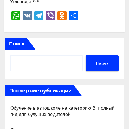
Углеводы: 9.5 г
W
V
T
Vi
O
О
h
K
el
b
d
тп
at
e
er
n
р
s
gr
o
а
Поиск
A
a
kl
в
p
m
a
и
Поиск
p
ss
ть
ni
ki
Последние публикации
Обучение в автошколе на категорию В: полный
гид для будущих водителей