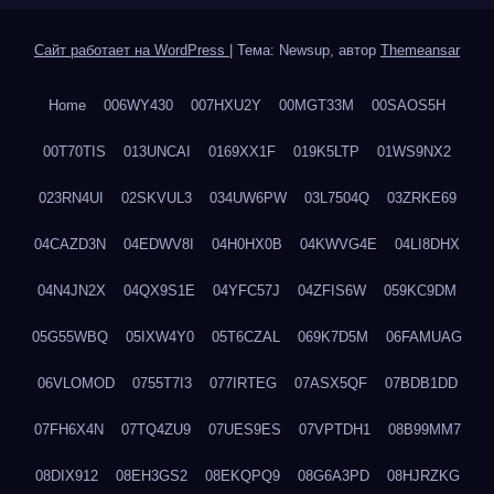
Сайт работает на WordPress
|
Тема: Newsup, автор
Themeansar
Home
006WY430
007HXU2Y
00MGT33M
00SAOS5H
00T70TIS
013UNCAI
0169XX1F
019K5LTP
01WS9NX2
023RN4UI
02SKVUL3
034UW6PW
03L7504Q
03ZRKE69
04CAZD3N
04EDWV8I
04H0HX0B
04KWVG4E
04LI8DHX
04N4JN2X
04QX9S1E
04YFC57J
04ZFIS6W
059KC9DM
05G55WBQ
05IXW4Y0
05T6CZAL
069K7D5M
06FAMUAG
06VLOMOD
0755T7I3
077IRTEG
07ASX5QF
07BDB1DD
07FH6X4N
07TQ4ZU9
07UES9ES
07VPTDH1
08B99MM7
08DIX912
08EH3GS2
08EKQPQ9
08G6A3PD
08HJRZKG