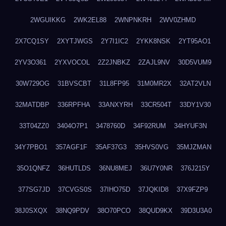
2WGUIKKG
2WK2EL88
2WNPNKRH
2WV0ZHMD
2X7CQ1SY
2XYTJWGS
2Y7I1IC2
2YKK8NSK
2YT95AO1
2YV3O361
2YXVOCOL
2Z2JNBKZ
2ZAJL9NV
30D5VUM9
30W729OG
31BVSCBT
31L8FP95
31M0MR2X
32AT2VLN
32MATDBP
336RPFHA
33ANXYRH
33CR504T
33DY1V30
33T04ZZ0
3404O7P1
3478760D
34F92RUM
34HYUF3N
34Y7PBO1
357AGF1F
35AF37G3
35HVS0VG
35MJZMAN
35O1QNFZ
36HUTLDS
36NU8MEJ
36U7Y0NR
376J215Y
377SG7JD
37CVGS0S
37IHO75D
37JQKID8
37X9FZP9
38J0SXQX
38NQ9PDV
38O70PCO
38QUD9KX
39D3U3A0