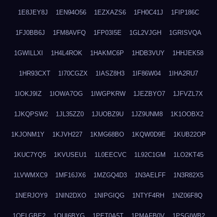
1E8JEY8J
1EN94O56
1EZXAZS6
1FH0C41J
1FIP186C
1FJ0BB6J
1FM8AVFQ
1FP03I5E
1GL2VJGH
1GRISVQA
1GWILLXI
1H4L4ROK
1HAKMC6P
1HDB3VUY
1HHJEK58
1HR93CXT
1I70CGZX
1IASZ8H3
1IF86W04
1IHA2RU7
1IOKJ9IZ
1IOWA7OG
1IWGPKRW
1JEZBYO7
1JFVZL7X
1JKQPSW2
1JL35ZZ0
1JUOBZ9U
1JZ9UNM8
1K1OOBX2
1KJONM1Y
1KJVH227
1KMG68BO
1KQW0D9E
1KUB22OP
1KUC7YQ5
1KVUSEU1
1L0EECVC
1L92C1GM
1LO2KT45
1LVWMXC9
1MF16JX6
1MZGQ4D3
1N3AELFF
1N3R82X5
1NERJOY9
1NIN2DXO
1NIPGIQG
1NTYF4RH
1NZ06F8Q
1OELGBE2
1OUI6BYG
1PET0A5T
1PMAFB0V
1PSGIWB2