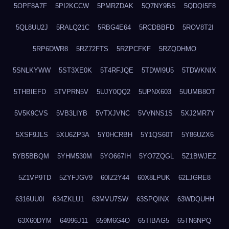
5OPF8A7F
5PI2KCCW
5PMRZDAK
5Q7NY9BS
5QDQI5F8
5QL8UU2J
5RALQ21C
5RBG4E64
5RCDBBFD
5ROV8T2I
5RP6DWR8
5RZ72FTS
5RZPCFKF
5RZQDHMO
5SNLKYWW
5ST3XE0K
5T4RFJQE
5TDWI9U5
5TDWKNIX
5THBIEFD
5TVPRN5V
5UJY0QQ2
5UPNX603
5UUMB8OT
5V5K9CVS
5VB3LIYB
5VTXJVNC
5VVNNS1S
5XJ2MR7Y
5XSF9JLS
5XU6ZP3A
5Y0HCRBH
5Y1QS60T
5Y86UZX6
5YB5BBQM
5YHM530M
5YO667IH
5YO7ZQGL
5Z1BWJEZ
5Z1VP9TD
5ZYFJGV9
60IZ2Y44
60X8LPUK
62LJGRE8
6316UU0I
634ZKLU1
63MVU7SW
63SPQINX
63WDQUHH
63X60DYM
64996J11
659M6G4O
65TIBAG5
65TN6NPQ