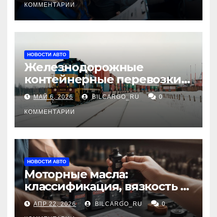
КОММЕНТАРИИ
НОВОСТИ АВТО
Железнодорожные
контейнерные перевозки
из Китая в Россию:
МАЙ 6, 2026
BILCARGO_RU
0
маршруты, сроки и
требования
КОММЕНТАРИИ
НОВОСТИ АВТО
Моторные масла:
классификация, вязкость и
рекомендации по выбору
АПР 22, 2026
BILCARGO_RU
0
для различных типов