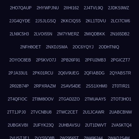
2HO7QAUP
2HYWPJNU
2IIHI162
2J4TVL9Q
2JDKS9WZ
2JG4QYDE
2JSJLGSQ
2KKCIQS5
2KL1TDVU
2LCI7CW6
2LN9C5H3
2LVOI55N
2M7YMERZ
2MIQDBKK
2N165DB2
2NFH8OET
2NXDJSMA
2OC6YQYJ
2ODHTNIQ
2OYOC8EB
2P5KVO7J
2PB26F91
2PFU2MB3
2PGICZT7
2PJA33U1
2PK01RCU
2Q6V9UEG
2QFIABDG
2QYABSTR
2R02B74P
2RPXRAZM
2SAV54DE
2SS1XHM0
2T0TIR21
2T4QFIOC
2T8M8OOV
2TGAD2ZO
2TMUAAY5
2TOT3HO1
2TT1JPJ0
2TVCNBU8
2TWC2CET
2U1JCAWR
2UABCBNW
2UBGKVBI
2UFYK23Q
2UHBAVSU
2UT1DWVT
2VA5KTQ4
2VUSTJE1
2VY55Q8B
2W29565T
2W496244
2WADJS4M