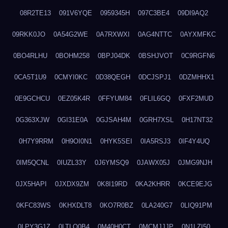
08R2TE13
091V6YQE
0959345H
097C3BE4
09DI9AQ2
09RKK0JO
0A54G2WE
0A7RXWXI
0AG4NTTC
0AYXMFKC
0BO4RLHU
0BOHM258
0BPJ04DK
0BSHJVOT
0C9RGFN6
0CA5T1U9
0CMYI0KC
0D38QEGH
0DCJSPJ1
0DZMHHX1
0E9GCHCU
0EZ05K4R
0FFYUM84
0FLIL6GQ
0FXF2MUD
0G363XJW
0GI31E0A
0GJSAH4M
0GRH7XSL
0H17NT32
0H7Y9RRM
0H9OI0N1
0HYK5SEI
0IA5RSJ3
0IF4Y4UQ
0IM5QCNL
0IUZL33Y
0J6YMSQ9
0JAWX05J
0JMG9NJH
0JX5HAPI
0JXDX9ZM
0K8I19RD
0KA2KHRR
0KCE9EJG
0KFC83WS
0KHXDLT8
0KO7R0BZ
0LA240G7
0LIQ91PM
0LPY3G1Z
0LTLQ0B4
0M40H0CT
0MCMJJJP
0N1LZI50