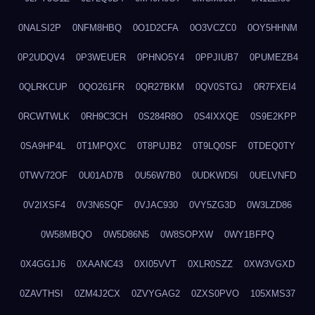
0NALSI2P
0NFM8HBQ
0O1D2CFA
0O3VCZC0
0OY5HHNM
0P2UDQV4
0P3WEUER
0PHNO5Y4
0PPJIUB7
0PUMEZB4
0QLRKCUP
0QO261FR
0QR27BKM
0QV0STGJ
0R7FXEI4
0RCWTWLK
0RH9C3CH
0S284R8O
0S4IXXQE
0S9E2KPP
0SA9HP4L
0T1MPQXC
0T8PUJB2
0T9LQ0SF
0TDEQ0TY
0TWV72OF
0U01AD7B
0U56W7B0
0UDKWD5I
0UELVNFD
0V2IXSF4
0V3N6SQF
0VJAC930
0VY5ZG3D
0W3LZD86
0W58MBQO
0W5D86N5
0W8SOPXW
0WY1BFPQ
0X4GG1J6
0XAANC43
0XI05VVT
0XLR0SZZ
0XW3VGXD
0ZAVTHSI
0ZM4J2CX
0ZVYGAG2
0ZXS0PVO
105XMS37