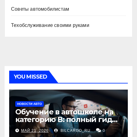
Советы автомобилистам
Техобслуживание своими руками
YOU MISSED
НОВОСТИ АВТО
Обучение в автошколе на
категорию В: полный гид
для будущих водителей
МАЙ 21, 2026
BILCARGO_RU
0