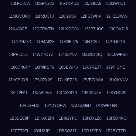
10LFO9CA
10SRNZZ2
10ZH1AUS
10ZZI8A5
1103WHO1
11MGVORK
11P2UCTJ
126I93O6
12FS3WHV
12HZ1JWW
12K469CE
12QCPWZN
12UKQO0N
133P7UOC
13COV7L8
14GYHZ3D
14H4A825
14M9BJ75
14NJ13LJ
14PRJLGB
14PRLC85
14WY7OYZ
1546DY9V
15B2SHBQ
15C9WR6H
160ON64P
16P9KSF6
16SBWI43
16U7RZJT
179PIGYE
17HG5UY8
17SO7X9S
17UXEZ2B
17VE7UAW
181QKVNV
18FL2H11
18UVF9V8
19CWX8Y9
19S0NNZV
19SYNG2F
19V5GFDB
19YDYQRW
1AU5Q96D
1AXWRT6R
1B3DEC8P
1BHACZIN
1BI91YFQ
1BNJXLZ0
1BR5X4KO
1CFFT9FI
1D9U2JR1
1DBSQ817
1DRJ3XP8
1E2BYTZD