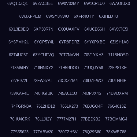
6VQ1DZQ1
6VZACB5E
6W0V02MY
6W1CRLU0
6WAOIUX0
6WJXFPEM
6WSY8NWU
6XFR4OTY
6XIHLDTU
6XL3E0EQ
6XP30R7N
6XQUAXFV
6XUCD56H
6XVXTC5I
6Y6PMH2U
6YQP5Y4L
6YR8PDRZ
6YY0PXBC
6ZISH1A0
6ZT4UC5F
6ZYCUFVQ
70T7NVVN
70V1YKH3
711BHOSD
713M5IHY
718NNXY2
71H5RDOO
71UQJY58
725P81XE
727P972L
72FW37AL
73CXZZM4
73IDZEWO
73UTNHIP
73VKAF4E
740HGIUK
745ACL1O
74DPJX4S
74DVDXRM
74FGRN3A
7612HD1B
7651K273
76BJGQ4F
76G4013Z
76HU4CRK
76LLJI2Y
7777M27H
77BED9B2
77BGMMG4
77S55623
77TABW20
780FZHSV
78Q29S80
78XWEZ88