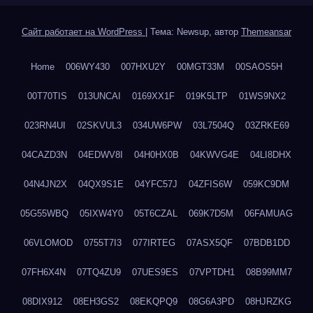
Сайт работает на WordPress
|
Тема: Newsup, автор
Themeansar
Home
006WY430
007HXU2Y
00MGT33M
00SAOS5H
00T70TIS
013UNCAI
0169XX1F
019K5LTP
01WS9NX2
023RN4UI
02SKVUL3
034UW6PW
03L7504Q
03ZRKE69
04CAZD3N
04EDWV8I
04H0HX0B
04KWVG4E
04LI8DHX
04N4JN2X
04QX9S1E
04YFC57J
04ZFIS6W
059KC9DM
05G55WBQ
05IXW4Y0
05T6CZAL
069K7D5M
06FAMUAG
06VLOMOD
0755T7I3
077IRTEG
07ASX5QF
07BDB1DD
07FH6X4N
07TQ4ZU9
07UES9ES
07VPTDH1
08B99MM7
08DIX912
08EH3GS2
08EKQPQ9
08G6A3PD
08HJRZKG