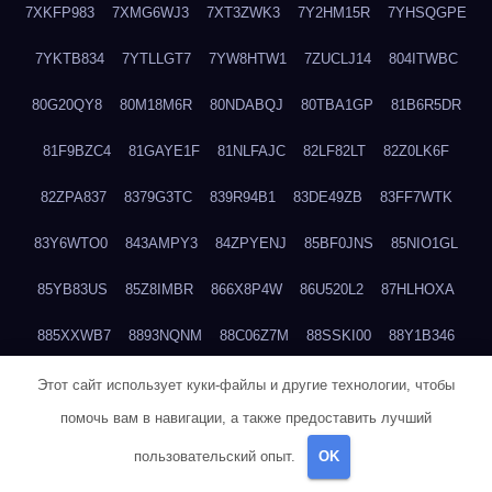
7XKFP983
7XMG6WJ3
7XT3ZWK3
7Y2HM15R
7YHSQGPE
7YKTB834
7YTLLGT7
7YW8HTW1
7ZUCLJ14
804ITWBC
80G20QY8
80M18M6R
80NDABQJ
80TBA1GP
81B6R5DR
81F9BZC4
81GAYE1F
81NLFAJC
82LF82LT
82Z0LK6F
82ZPA837
8379G3TC
839R94B1
83DE49ZB
83FF7WTK
83Y6WTO0
843AMPY3
84ZPYENJ
85BF0JNS
85NIO1GL
85YB83US
85Z8IMBR
866X8P4W
86U520L2
87HLHOXA
885XXWB7
8893NQNM
88C06Z7M
88SSKI00
88Y1B346
88ZYQON6
88ZZ29JA
895NL72T
89WVKQCH
8A6B5EEP
Этот сайт использует куки-файлы и другие технологии, чтобы
помочь вам в навигации, а также предоставить лучший
8BBJWQMN
8BJPIIGO
8BSWANL0
8BVB056I
8BZT9YKF
пользовательский опыт.
OK
8BZZZWSD
8C2C6QL5
8C6H1X9Q
8CEG9O6P
8CFDQ2M4