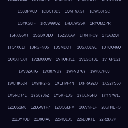
1Q3BPV0D
1QBCT8D3
1QMT9XGT
1QWO8TSQ
1QYKS8IF
1RCW99QZ
1RDUWSSK
1RYOMZPR
1SFXG5XT
1SSBXDLO
1SZ258AV
1T04TFO9
1T3A32QI
1TQ4XCLI
1URGFNU5
1USMDQTI
1USXOD9C
1UTQO46Q
1UXXH5X4
1V2M00OW
1VHOFJ5Z
1VLGOT3L
1VT6PD21
1VV8ZAHG
1W387VUY
1WFVB76Y
1WPX7P03
1WUHK6D4
1X9NP2FS
1XEHVF4N
1XFRA9ZO
1XS2YS68
1XSROT4L
1YS8YJ6Z
1YSKFL0G
1YUCNSFB
1YYN7W1J
1Z1US2M8
1ZLGWTF7
1ZOCGLFM
206VNFLF
20GH4EFO
2110Y7UD
21J9UIA6
2254Q10C
226DDKTL
22R2IX7P