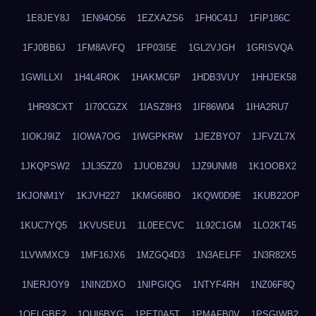
1E8JEY8J
1EN94O56
1EZXAZS6
1FH0C41J
1FIP186C
1FJ0BB6J
1FM8AVFQ
1FP03I5E
1GL2VJGH
1GRISVQA
1GWILLXI
1H4L4ROK
1HAKMC6P
1HDB3VUY
1HHJEK58
1HR93CXT
1I70CGZX
1IASZ8H3
1IF86W04
1IHA2RU7
1IOKJ9IZ
1IOWA7OG
1IWGPKRW
1JEZBYO7
1JFVZL7X
1JKQPSW2
1JL35ZZ0
1JUOBZ9U
1JZ9UNM8
1K1OOBX2
1KJONM1Y
1KJVH227
1KMG68BO
1KQW0D9E
1KUB22OP
1KUC7YQ5
1KVUSEU1
1L0EECVC
1L92C1GM
1LO2KT45
1LVWMXC9
1MF16JX6
1MZGQ4D3
1N3AELFF
1N3R82X5
1NERJOY9
1NIN2DXO
1NIPGIQG
1NTYF4RH
1NZ06F8Q
1OELGBE2
1OUI6BYG
1PET0A5T
1PMAFB0V
1PSGIWB2