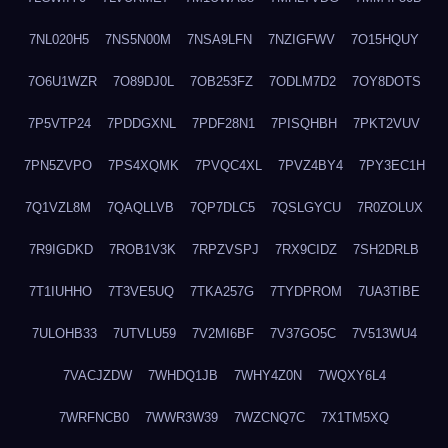
7NL020H5
7NS5N00M
7NSA9LFN
7NZIGFWV
7O15HQUY
7O6U1WZR
7O89DJ0L
7OB253FZ
7ODLM7D2
7OY8DOTS
7P5VTP24
7PDDGXNL
7PDF28N1
7PISQHBH
7PKT2VUV
7PN5ZVPO
7PS4XQMK
7PVQC4XL
7PVZ4BY4
7PY3EC1H
7Q1VZL8M
7QAQLLVB
7QP7DLC5
7QSLGYCU
7R0ZOLUX
7R9IGDKD
7ROB1V3K
7RPZVSPJ
7RX9CIDZ
7SH2DRLB
7T1IUHHO
7T3VE5UQ
7TKA257G
7TYDPROM
7UA3TIBE
7ULOHB33
7UTVLU59
7V2MI6BF
7V37GO5C
7V513WU4
7VACJZDW
7WHDQ1JB
7WHY4Z0N
7WQXY6L4
7WRFNCB0
7WWR3W39
7WZCNQ7C
7X1TM5XQ