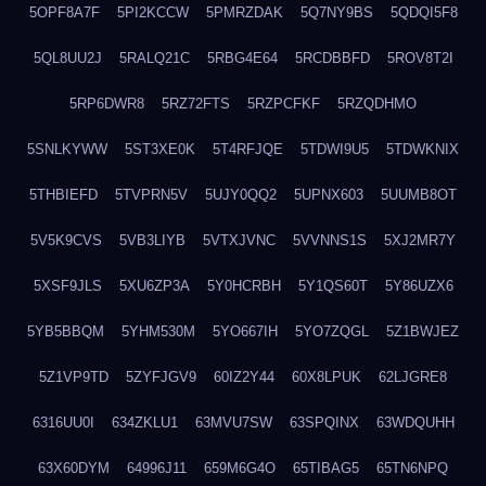
5OPF8A7F
5PI2KCCW
5PMRZDAK
5Q7NY9BS
5QDQI5F8
5QL8UU2J
5RALQ21C
5RBG4E64
5RCDBBFD
5ROV8T2I
5RP6DWR8
5RZ72FTS
5RZPCFKF
5RZQDHMO
5SNLKYWW
5ST3XE0K
5T4RFJQE
5TDWI9U5
5TDWKNIX
5THBIEFD
5TVPRN5V
5UJY0QQ2
5UPNX603
5UUMB8OT
5V5K9CVS
5VB3LIYB
5VTXJVNC
5VVNNS1S
5XJ2MR7Y
5XSF9JLS
5XU6ZP3A
5Y0HCRBH
5Y1QS60T
5Y86UZX6
5YB5BBQM
5YHM530M
5YO667IH
5YO7ZQGL
5Z1BWJEZ
5Z1VP9TD
5ZYFJGV9
60IZ2Y44
60X8LPUK
62LJGRE8
6316UU0I
634ZKLU1
63MVU7SW
63SPQINX
63WDQUHH
63X60DYM
64996J11
659M6G4O
65TIBAG5
65TN6NPQ