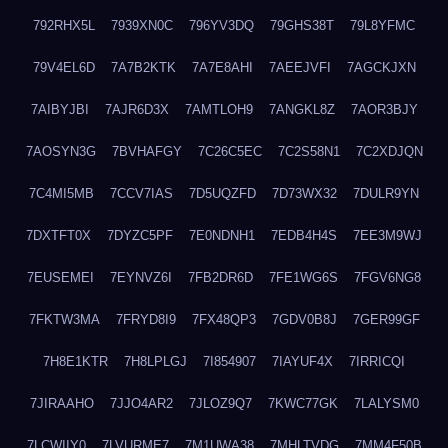
792RHX5L
7939XN0C
796YV3DQ
79GHS38T
79L8YFMC
79V4EL6D
7A7B2KTK
7A7E8AHI
7AEEJVFI
7AGCKJXN
7AIBYJBI
7AJR6D3X
7AMTLOH9
7ANGKL8Z
7AOR3BJY
7AOSYN3G
7BVHAFGY
7C26C5EC
7C2S58N1
7C2XDJQN
7C4MI5MB
7CCV7IAS
7D5UQZFD
7D73WX32
7DULR9YN
7DXTFT0X
7DYZC5PF
7E0NDNH1
7EDB4H4S
7EE3M9WJ
7EUSEMEI
7EYNVZ6I
7FB2DR6D
7FE1WG6S
7FGV6NG8
7FKTW3MA
7FRYD8I9
7FX48QP3
7GDV0B8J
7GER99GF
7H8E1KTR
7H8LPLGJ
7I854907
7IAYUF4X
7IRRICQI
7JIRAAHO
7JJO4AR2
7JLOZ9Q7
7KWC77GK
7LALYSM0
7LCWIIY0
7LVURME7
7M1UWA38
7MHLTVDG
7MM4F50B