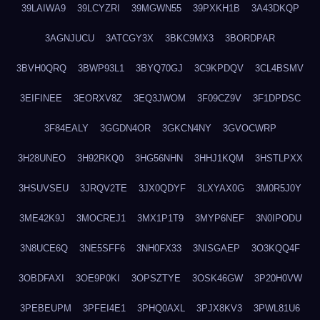
39LAIWA9
39LCYZRI
39MGWN55
39PXKH1B
3A43DKQP
3AGNJUCU
3ATCGY3X
3BKC9MX3
3BORDPAR
3BVH0QRQ
3BWP93L1
3BYQ70GJ
3C9KPDQV
3CL4BSMV
3EIFINEE
3EORXV8Z
3EQ3JWOM
3F09CZ9V
3F1DPDSC
3F84EALY
3GGDN4OR
3GKCN4NY
3GVOCWRP
3H28UNEO
3H92RKQ0
3HG56NHN
3HHJ1KQM
3HSTLPXX
3HSUVSEU
3JRQV2TE
3JX0QDYF
3LXYAX0G
3M0R5J0Y
3ME42K9J
3MOCREJ1
3MX1P1T9
3MYP6NEF
3N0IPODU
3N8UCE6Q
3NE5SFF6
3NH0FX33
3NISGAEP
3O3KQQ4F
3OBDFAXI
3OE9P0KI
3OPSZTYE
3OSK46GW
3P20H0VW
3PEBEUPM
3PFEI4E1
3PHQ0AXL
3PJX8KV3
3PWL81U6