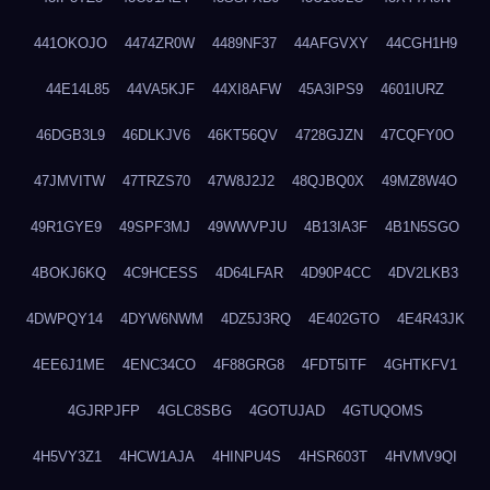
441OKOJO
4474ZR0W
4489NF37
44AFGVXY
44CGH1H9
44E14L85
44VA5KJF
44XI8AFW
45A3IPS9
4601IURZ
46DGB3L9
46DLKJV6
46KT56QV
4728GJZN
47CQFY0O
47JMVITW
47TRZS70
47W8J2J2
48QJBQ0X
49MZ8W4O
49R1GYE9
49SPF3MJ
49WWVPJU
4B13IA3F
4B1N5SGO
4BOKJ6KQ
4C9HCESS
4D64LFAR
4D90P4CC
4DV2LKB3
4DWPQY14
4DYW6NWM
4DZ5J3RQ
4E402GTO
4E4R43JK
4EE6J1ME
4ENC34CO
4F88GRG8
4FDT5ITF
4GHTKFV1
4GJRPJFP
4GLC8SBG
4GOTUJAD
4GTUQOMS
4H5VY3Z1
4HCW1AJA
4HINPU4S
4HSR603T
4HVMV9QI