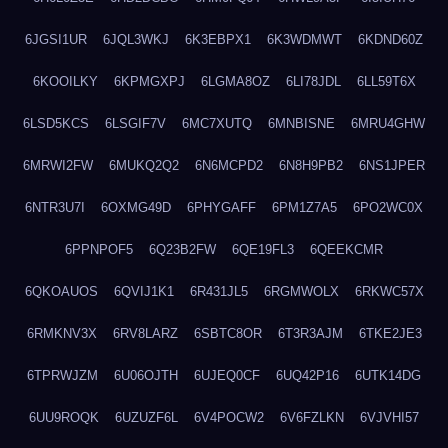
6JGSI1UR
6JQL3WKJ
6K3EBPX1
6K3WDMWT
6KDND60Z
6KOOILKY
6KPMGXPJ
6LGMA8OZ
6LI78JDL
6LL59T6X
6LSD5KCS
6LSGIF7V
6MC7XUTQ
6MNBISNE
6MRU4GHW
6MRWI2FW
6MUKQ2Q2
6N6MCPD2
6N8H9PB2
6NS1JPER
6NTR3U7I
6OXMG49D
6PHYGAFF
6PM1Z7A5
6PO2WC0X
6PPNPOF5
6Q23B2FW
6QE19FL3
6QEEKCMR
6QKOAUOS
6QVIJ1K1
6R431JL5
6RGMWOLX
6RKWC57X
6RMKNV3X
6RV8LARZ
6SBTC8OR
6T3R3AJM
6TKE2JE3
6TPRWJZM
6U06OJTH
6UJEQ0CF
6UQ42P16
6UTK14DG
6UU9ROQK
6UZUZF6L
6V4POCW2
6V6FZLKN
6VJVHI57