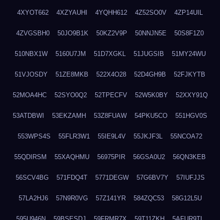
4XYOT662
4XZYAUHI
4YQHH612
4Z52SO0V
4ZP14UIL
4ZVGSBH0
50JO9B1K
50KZ2V9P
50NNJN5E
50S8F1Z0
510NBX1W
5160U7JM
51D7XGKL
51JUGSIB
51MY24WU
51VJOSDY
51ZE8MKB
522X4O28
52D4GH9B
52FJKYTB
52MOA4HC
52SYO0Q2
52TPECFV
52W5K0BY
52XXY91Q
53ATDBWI
53EKZAMH
53Z8FUAW
54PKU5CO
551HGV0S
553WPS4S
55FLR3W1
55IE9L4V
55JKJF3L
55NCOA72
55QDIRSM
55XAQHMU
56975PIR
56GSA0U2
56QN3KEB
56SCV4BG
571FDQ4T
5771DEGW
57G6BV7Y
57IUFJJS
57LA2HJ6
57N9R0VG
57Z141YR
584ZQC53
58G12L5U
595U946N
59BSESDJ
59FRMR7X
59T11ZKH
5AFUR9TL