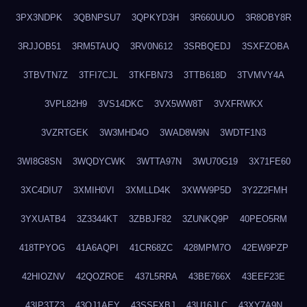
3PX3NDPK
3QBNPSU7
3QPKYD3H
3R660UUO
3R8OBY8R
3RJJOB51
3RM5TAUQ
3RV0N612
3SRBQEDJ
3SXFZOBA
3TBVTN7Z
3TFI7CJL
3TKFBN73
3TTB618D
3TVMVY4A
3VPL82H9
3VS14DKC
3VX5WW8T
3VXFRWKX
3VZRTGEK
3W3MHD4O
3WAD8W9N
3WDTF1N3
3WI8G8SN
3WQDYCWK
3WTTA97N
3WU70G19
3X71FE60
3XC4DIU7
3XMIH0VI
3XMLLD4K
3XWW9P5D
3Y2Z2FMH
3YXUATB4
3Z3344KT
3ZBBJF82
3ZUNKQ9P
40PEO5RM
418TPYOG
41A6AQPI
41CR68ZC
428MPM7O
42EW9PZP
42HIOZNV
42QOZROE
437L5RRA
43BE766X
43EEF23E
43IP3TZ3
43OJ1AEY
43SSFXBJ
43U16JLC
43XY7A9N