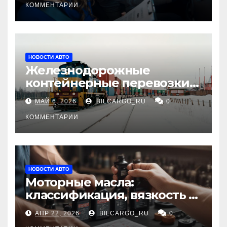
КОММЕНТАРИИ
НОВОСТИ АВТО
Железнодорожные
контейнерные перевозки
из Китая в Россию:
МАЙ 6, 2026
BILCARGO_RU
0
маршруты, сроки и
требования
КОММЕНТАРИИ
НОВОСТИ АВТО
Моторные масла:
классификация, вязкость и
рекомендации по выбору
АПР 22, 2026
BILCARGO_RU
0
для различных типов