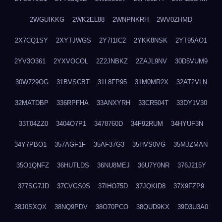
2WGUIKKG
2WK2EL88
2WNPNKRH
2WV0ZHMD
2X7CQ1SY
2XYTJWGS
2Y7I1IC2
2YKK8NSK
2YT95AO1
2YV3O361
2YXVOCOL
2Z2JNBKZ
2ZAJL9NV
30D5VUM9
30W729OG
31BVSCBT
31L8FP95
31M0MR2X
32AT2VLN
32MATDBP
336RPFHA
33ANXYRH
33CR504T
33DY1V30
33T04ZZ0
3404O7P1
3478760D
34F92RUM
34HYUF3N
34Y7PBO1
357AGF1F
35AF37G3
35HVS0VG
35MJZMAN
35O1QNFZ
36HUTLDS
36NU8MEJ
36U7Y0NR
376J215Y
377SG7JD
37CVGS0S
37IHO75D
37JQKID8
37X9FZP9
38J0SXQX
38NQ9PDV
38O70PCO
38QUD9KX
39D3U3A0