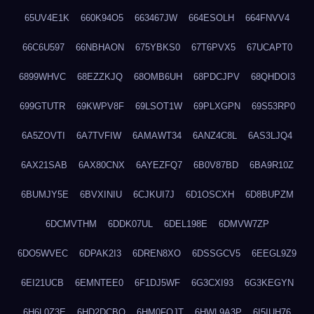
65UV4E1K
660K94O5
663467JW
664ESOLH
664FNVV4
66C6U597
66NBHAON
675YBKS0
67T6PVX5
67UCAPT0
6899WHVC
68EZZKJQ
68OMB6UH
68PDCJPV
68QHDOI3
699GTUTR
69KWPV8F
69LSOT1W
69PLXGPN
69S53RP0
6A5ZOVTI
6A7TVFIW
6AMAWT34
6ANZ4C8L
6AS3LJQ4
6AX21SAB
6AX80CNX
6AYEZFQ7
6B0V87BD
6BA9R10Z
6BUMJY5E
6BVXINIU
6CJKUI7J
6D1OSCXH
6D8BUPZM
6DCMVTHM
6DDK07UL
6DEL198E
6DMVW7ZP
6DO5WVEC
6DPAK2I3
6DREN8XO
6DSSGCV5
6EEGL9Z9
6EI21UCB
6EMNTEE0
6F1DJ5WF
6G3CXI93
6G3KEGYN
6H6L0Z3E
6HD2DCBO
6HM0FQJT
6HWL9A3P
6I5IUH76