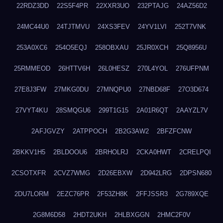
22RDZ3DD
22S5F4PR
22XXR3UO
232PTAJG
24AZ56D2
24MC44U0
24TJTMVU
24XS3FEV
24YV1LVI
252T7VNK
253A0XC6
254O5EQJ
258OBXAU
25JR0XCH
25Q8956U
25RMMEOD
26HTTV6H
26L0HESZ
270L4YOL
276UFPNM
27E8J3FW
27MKG0DU
27MNQPU0
27NBD68F
27O3D674
27VYT4KU
28SMQGU6
299T1G15
2A01R6QT
2AAYZL7V
2AFJGVZY
2ATPPOCH
2B2G3AW2
2BFZFCNW
2BKKV1H5
2BLDOOU6
2BRHOLRJ
2CKA0HWT
2CRELPQI
2CSOTXFR
2CVZ7WMG
2D26EBXW
2D942LRG
2DPSN680
2DU7LORM
2EZC76PR
2F53ZH8K
2FFJSSR3
2G789XQE
2G8M6D58
2HDT2UKH
2HLBXGGN
2HMC2F0V