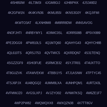
4I5H850W
4IL73M3I
4JGM8GIJ
4JH8IPKK
4JS349D2
4K2GFW1N
4K4KVN36
4KML855I
4KNS3G0Y
4KQJIFMI
4KWTO3AT
4LXNH9M8
4M8RR8DW
4NNSAVOG
4NOFJHTI
4NRBYMY1
4O9WC0SL
4ORR508B
4P5VX889
4PE2DGG9
4PW810LS
4Q1M7Q60
4QAHYG43
4QHYCH8B
4QL610TS
4QRSJ753
4QVTMIC5
4QXRDQN7
4S31TENQ
4SGZZGF9
4SHI3FUE
4SRMCB32
4SYJTR01
4T4UXTTO
4T8GUZVK
4TAWVEKW
4TBBI1Y5
4TJ1ASNW
4TPTYC45
4TSJ6PJX
4U48QGQ2
4UMM8LXA
4UNHPQM1
4URT243L
4VFMWJZ0
4VGSLXPJ
4VJZYO02
4VNW7KSQ
4W6ZE1F7
4WP2PW82
4WQWQXX8
4WXQZN38
4X7TT8GV