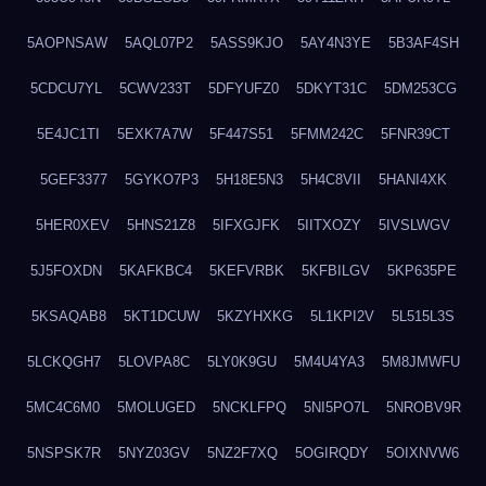
5AOPNSAW
5AQL07P2
5ASS9KJO
5AY4N3YE
5B3AF4SH
5CDCU7YL
5CWV233T
5DFYUFZ0
5DKYT31C
5DM253CG
5E4JC1TI
5EXK7A7W
5F447S51
5FMM242C
5FNR39CT
5GEF3377
5GYKO7P3
5H18E5N3
5H4C8VII
5HANI4XK
5HER0XEV
5HNS21Z8
5IFXGJFK
5IITXOZY
5IVSLWGV
5J5FOXDN
5KAFKBC4
5KEFVRBK
5KFBILGV
5KP635PE
5KSAQAB8
5KT1DCUW
5KZYHXKG
5L1KPI2V
5L515L3S
5LCKQGH7
5LOVPA8C
5LY0K9GU
5M4U4YA3
5M8JMWFU
5MC4C6M0
5MOLUGED
5NCKLFPQ
5NI5PO7L
5NROBV9R
5NSPSK7R
5NYZ03GV
5NZ2F7XQ
5OGIRQDY
5OIXNVW6