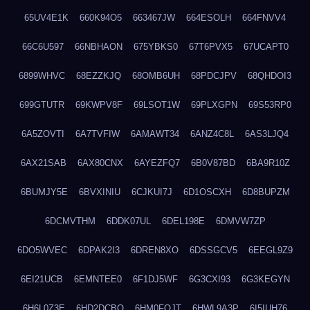
65UV4E1K
660K94O5
663467JW
664ESOLH
664FNVV4
66C6U597
66NBHAON
675YBKS0
67T6PVX5
67UCAPT0
6899WHVC
68EZZKJQ
68OMB6UH
68PDCJPV
68QHDOI3
699GTUTR
69KWPV8F
69LSOT1W
69PLXGPN
69S53RP0
6A5ZOVTI
6A7TVFIW
6AMAWT34
6ANZ4C8L
6AS3LJQ4
6AX21SAB
6AX80CNX
6AYEZFQ7
6B0V87BD
6BA9R10Z
6BUMJY5E
6BVXINIU
6CJKUI7J
6D1OSCXH
6D8BUPZM
6DCMVTHM
6DDK07UL
6DEL198E
6DMVW7ZP
6DO5WVEC
6DPAK2I3
6DREN8XO
6DSSGCV5
6EEGL9Z9
6EI21UCB
6EMNTEE0
6F1DJ5WF
6G3CXI93
6G3KEGYN
6H6L0Z3E
6HD2DCBO
6HM0FQJT
6HWL9A3P
6I5IUH76