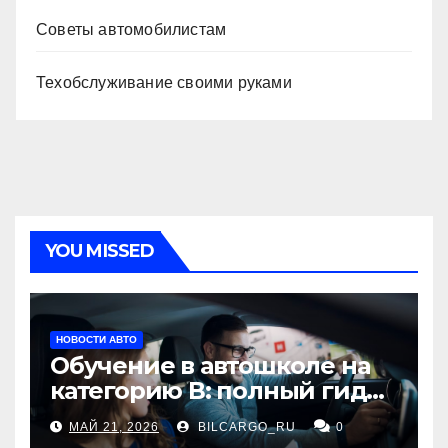
Советы автомобилистам
Техобслуживание своими руками
YOU MISSED
НОВОСТИ АВТО
Обучение в автошколе на
категорию В: полный гид
для будущих водителей
МАЙ 21, 2026
BILCARGO_RU
0