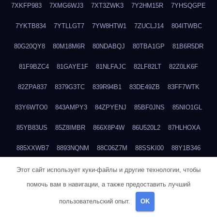
7XKFP983
7XMG6WJ3
7XT3ZWK3
7Y2HM15R
7YHSQGPE
7YKTB834
7YTLLGT7
7YW8HTW1
7ZUCLJ14
804ITWBC
80G20QY8
80M18M6R
80NDABQJ
80TBA1GP
81B6R5DR
81F9BZC4
81GAYE1F
81NLFAJC
82LF82LT
82Z0LK6F
82ZPA837
8379G3TC
839R94B1
83DE49ZB
83FF7WTK
83Y6WTO0
843AMPY3
84ZPYENJ
85BF0JNS
85NIO1GL
85YB83US
85Z8IMBR
866X8P4W
86U520L2
87HLHOXA
885XXWB7
8893NQNM
88C06Z7M
88SSKI00
88Y1B346
88ZYQON6
88ZZ29JA
895NL72T
89WVKQCH
8A6B5EEP
Этот сайт использует куки-файлы и другие технологии, чтобы
помочь вам в навигации, а также предоставить лучший
8BBJWQMN
8BJPIIGO
8BSWANL0
8BVB056I
8BZT9YKF
пользовательский опыт.
OK
8BZZZWSD
8C2C6QL5
8C6H1X9Q
8CEG9O6P
8CFDQ2M4