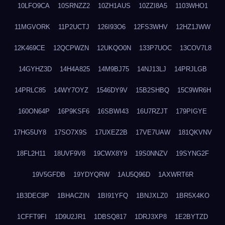
10LFO9CA
10SRNZZ2
10ZH1AUS
10ZZI8A5
1103WHO1
11MGVORK
11P2UCTJ
126I93O6
12FS3WHV
12HZ1JWW
12K469CE
12QCPWZN
12UKQO0N
133P7UOC
13COV7L8
14GYHZ3D
14H4A825
14M9BJ75
14NJ13LJ
14PRJLGB
14PRLC85
14WY7OYZ
1546DY9V
15B2SHBQ
15C9WR6H
160ON64P
16P9KSF6
16SBWI43
16U7RZJT
179PIGYE
17HG5UY8
17SO7X9S
17UXEZ2B
17VE7UAW
181QKVNV
18FL2H11
18UVF9V8
19CWX8Y9
19S0NNZV
19SYNG2F
19V5GFDB
19YDYQRW
1AU5Q96D
1AXWRT6R
1B3DEC8P
1BHACZIN
1BI91YFQ
1BNJXLZ0
1BR5X4KO
1CFFT9FI
1D9U2JR1
1DBSQ817
1DRJ3XP8
1E2BYTZD