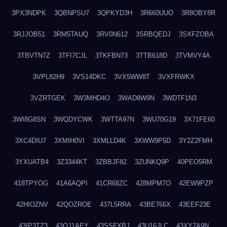
3PX3NDPK
3QBNPSU7
3QPKYD3H
3R660UUO
3R8OBY8R
3RJJOB51
3RM5TAUQ
3RV0N612
3SRBQEDJ
3SXFZOBA
3TBVTN7Z
3TFI7CJL
3TKFBN73
3TTB618D
3TVMVY4A
3VPL82H9
3VS14DKC
3VX5WW8T
3VXFRWKX
3VZRTGEK
3W3MHD4O
3WAD8W9N
3WDTF1N3
3WI8G8SN
3WQDYCWK
3WTTA97N
3WU70G19
3X71FE60
3XC4DIU7
3XMIH0VI
3XMLLD4K
3XWW9P5D
3Y2Z2FMH
3YXUATB4
3Z3344KT
3ZBBJF82
3ZUNKQ9P
40PEO5RM
418TPYOG
41A6AQPI
41CR68ZC
428MPM7O
42EW9PZP
42HIOZNV
42QOZROE
437L5RRA
43BE766X
43EEF23E
43IP3TZ3
43OJ1AEY
43SSFXBJ
43U16JLC
43XY7A9N