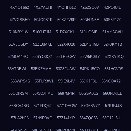
4XYOT662
4XZYAUHI
4YQHH612
4Z52SO0V
4ZP14UIL
4ZVGSBH0
50JO9B1K
50KZ2V9P
50NNJN5E
50S8F1Z0
510NBX1W
5160U7JM
51D7XGKL
51JUGSIB
51MY24WU
51VJOSDY
51ZE8MKB
522X4O28
52D4GH9B
52FJKYTB
52MOA4HC
52SYO0Q2
52TPECFV
52W5K0BY
52XXY91Q
53ATDBWI
53EKZAMH
53Z8FUAW
54PKU5CO
551HGV0S
553WPS4S
55FLR3W1
55IE9L4V
55JKJF3L
55NCOA72
55QDIRSM
55XAQHMU
56975PIR
56GSA0U2
56QN3KEB
56SCV4BG
571FDQ4T
5771DEGW
57G6BV7Y
57IUFJJS
57LA2HJ6
57N9R0VG
57Z141YR
584ZQC53
58G12L5U
595U946N
59BSESDJ
59FRMR7X
59T11ZKH
5AFUR9TL