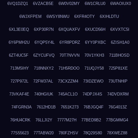
6VQ1DZQ1
6VZACB5E
6W0V02MY
6W1CRLU0
6WAOIUX0
6WJXFPEM
6WSY8NWU
6XFR4OTY
6XIHLDTU
6XL3E0EQ
6XP30R7N
6XQUAXFV
6XUCD56H
6XVXTC5I
6Y6PMH2U
6YQP5Y4L
6YR8PDRZ
6YY0PXBC
6ZISH1A0
6ZT4UC5F
6ZYCUFVQ
70T7NVVN
70V1YKH3
711BHOSD
713M5IHY
718NNXY2
71H5RDOO
71UQJY58
725P81XE
727P972L
72FW37AL
73CXZZM4
73IDZEWO
73UTNHIP
73VKAF4E
740HGIUK
745ACL1O
74DPJX4S
74DVDXRM
74FGRN3A
7612HD1B
7651K273
76BJGQ4F
76G4013Z
76HU4CRK
76LLJI2Y
7777M27H
77BED9B2
77BGMMG4
77S55623
77TABW20
780FZHSV
78Q29S80
78XWEZ88