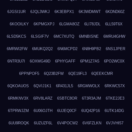
6JGSI1UR
6JQL3WKJ
6K3EBPX1
6K3WDMWT
6KDND60Z
6KOOILKY
6KPMGXPJ
6LGMA8OZ
6LI78JDL
6LL59T6X
6LSD5KCS
6LSGIF7V
6MC7XUTQ
6MNBISNE
6MRU4GHW
6MRWI2FW
6MUKQ2Q2
6N6MCPD2
6N8H9PB2
6NS1JPER
6NTR3U7I
6OXMG49D
6PHYGAFF
6PM1Z7A5
6PO2WC0X
6PPNPOF5
6Q23B2FW
6QE19FL3
6QEEKCMR
6QKOAUOS
6QVIJ1K1
6R431JL5
6RGMWOLX
6RKWC57X
6RMKNV3X
6RV8LARZ
6SBTC8OR
6T3R3AJM
6TKE2JE3
6TPRWJZM
6U06OJTH
6UJEQ0CF
6UQ42P16
6UTK14DG
6UU9ROQK
6UZUZF6L
6V4POCW2
6V6FZLKN
6VJVHI57