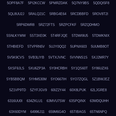
5OPF8A7F
5PI2KCCW
5PMRZDAK
5Q7NY9BS
5QDQI5F8
5QL8UU2J
5RALQ21C
5RBG4E64
5RCDBBFD
5ROV8T2I
5RP6DWR8
5RZ72FTS
5RZPCFKF
5RZQDHMO
5SNLKYWW
5ST3XE0K
5T4RFJQE
5TDWI9U5
5TDWKNIX
5THBIEFD
5TVPRN5V
5UJY0QQ2
5UPNX603
5UUMB8OT
5V5K9CVS
5VB3LIYB
5VTXJVNC
5VVNNS1S
5XJ2MR7Y
5XSF9JLS
5XU6ZP3A
5Y0HCRBH
5Y1QS60T
5Y86UZX6
5YB5BBQM
5YHM530M
5YO667IH
5YO7ZQGL
5Z1BWJEZ
5Z1VP9TD
5ZYFJGV9
60IZ2Y44
60X8LPUK
62LJGRE8
6316UU0I
634ZKLU1
63MVU7SW
63SPQINX
63WDQUHH
63X60DYM
64996J11
659M6G4O
65TIBAG5
65TN6NPQ