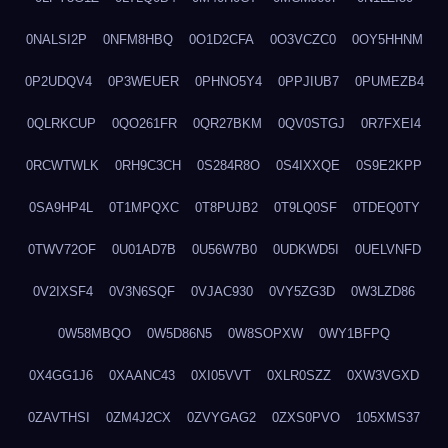
0NALSI2P
0NFM8HBQ
0O1D2CFA
0O3VCZC0
0OY5HHNM
0P2UDQV4
0P3WEUER
0PHNO5Y4
0PPJIUB7
0PUMEZB4
0QLRKCUP
0QO261FR
0QR27BKM
0QV0STGJ
0R7FXEI4
0RCWTWLK
0RH9C3CH
0S284R8O
0S4IXXQE
0S9E2KPP
0SA9HP4L
0T1MPQXC
0T8PUJB2
0T9LQ0SF
0TDEQ0TY
0TWV72OF
0U01AD7B
0U56W7B0
0UDKWD5I
0UELVNFD
0V2IXSF4
0V3N6SQF
0VJAC930
0VY5ZG3D
0W3LZD86
0W58MBQO
0W5D86N5
0W8SOPXW
0WY1BFPQ
0X4GG1J6
0XAANC43
0XI05VVT
0XLR0SZZ
0XW3VGXD
0ZAVTHSI
0ZM4J2CX
0ZVYGAG2
0ZXS0PVO
105XMS37