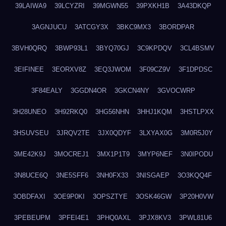
39LAIWA9
39LCYZRI
39MGWN55
39PXKH1B
3A43DKQP
3AGNJUCU
3ATCGY3X
3BKC9MX3
3BORDPAR
3BVH0QRQ
3BWP93L1
3BYQ70GJ
3C9KPDQV
3CL4BSMV
3EIFINEE
3EORXV8Z
3EQ3JWOM
3F09CZ9V
3F1DPDSC
3F84EALY
3GGDN4OR
3GKCN4NY
3GVOCWRP
3H28UNEO
3H92RKQ0
3HG56NHN
3HHJ1KQM
3HSTLPXX
3HSUVSEU
3JRQV2TE
3JX0QDYF
3LXYAX0G
3M0R5J0Y
3ME42K9J
3MOCREJ1
3MX1P1T9
3MYP6NEF
3N0IPODU
3N8UCE6Q
3NE5SFF6
3NH0FX33
3NISGAEP
3O3KQQ4F
3OBDFAXI
3OE9P0KI
3OPSZTYE
3OSK46GW
3P20H0VW
3PEBEUPM
3PFEI4E1
3PHQ0AXL
3PJX8KV3
3PWL81U6