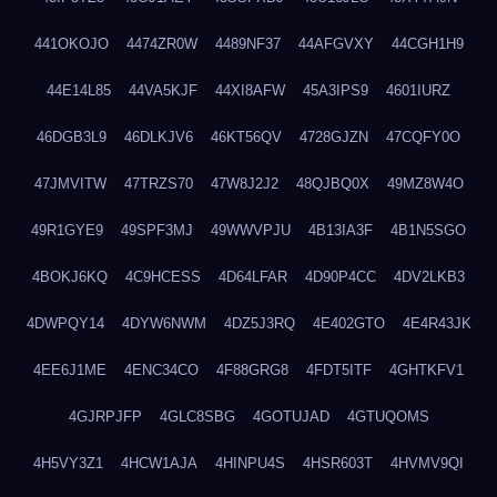
441OKOJO
4474ZR0W
4489NF37
44AFGVXY
44CGH1H9
44E14L85
44VA5KJF
44XI8AFW
45A3IPS9
4601IURZ
46DGB3L9
46DLKJV6
46KT56QV
4728GJZN
47CQFY0O
47JMVITW
47TRZS70
47W8J2J2
48QJBQ0X
49MZ8W4O
49R1GYE9
49SPF3MJ
49WWVPJU
4B13IA3F
4B1N5SGO
4BOKJ6KQ
4C9HCESS
4D64LFAR
4D90P4CC
4DV2LKB3
4DWPQY14
4DYW6NWM
4DZ5J3RQ
4E402GTO
4E4R43JK
4EE6J1ME
4ENC34CO
4F88GRG8
4FDT5ITF
4GHTKFV1
4GJRPJFP
4GLC8SBG
4GOTUJAD
4GTUQOMS
4H5VY3Z1
4HCW1AJA
4HINPU4S
4HSR603T
4HVMV9QI