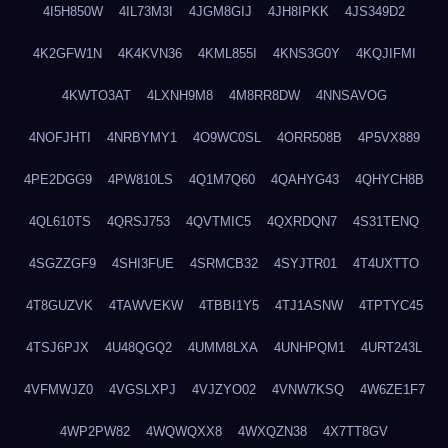
4I5H850W
4IL73M3I
4JGM8GIJ
4JH8IPKK
4JS349D2
4K2GFW1N
4K4KVN36
4KML855I
4KNS3G0Y
4KQJIFMI
4KWTO3AT
4LXNH9M8
4M8RR8DW
4NNSAVOG
4NOFJHTI
4NRBYMY1
4O9WC0SL
4ORR508B
4P5VX889
4PE2DGG9
4PW810LS
4Q1M7Q60
4QAHYG43
4QHYCH8B
4QL610TS
4QRSJ753
4QVTMIC5
4QXRDQN7
4S31TENQ
4SGZZGF9
4SHI3FUE
4SRMCB32
4SYJTR01
4T4UXTTO
4T8GUZVK
4TAWVEKW
4TBBI1Y5
4TJ1ASNW
4TPTYC45
4TSJ6PJX
4U48QGQ2
4UMM8LXA
4UNHPQM1
4URT243L
4VFMWJZ0
4VGSLXPJ
4VJZYO02
4VNW7KSQ
4W6ZE1F7
4WP2PW82
4WQWQXX8
4WXQZN38
4X7TT8GV