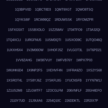
1Q3BPV0D
1QBCT8D3
1QMT9XGT
1QWO8TSQ
1QYKS8IF
1RCW99QZ
1RDUWSSK
1RYOMZPR
1SFXG5XT
1SSBXDLO
1SZ258AV
1T04TFO9
1T3A32QI
1TQ4XCLI
1URGFNU5
1USMDQTI
1USXOD9C
1UTQO46Q
1UXXH5X4
1V2M00OW
1VHOFJ5Z
1VLGOT3L
1VT6PD21
1VV8ZAHG
1W387VUY
1WFVB76Y
1WPX7P03
1WUHK6D4
1X9NP2FS
1XEHVF4N
1XFRA9ZO
1XS2YS68
1XSROT4L
1YS8YJ6Z
1YSKFL0G
1YUCNSFB
1YYN7W1J
1Z1US2M8
1ZLGWTF7
1ZOCGLFM
206VNFLF
20GH4EFO
2110Y7UD
21J9UIA6
2254Q10C
226DDKTL
22R2IX7P