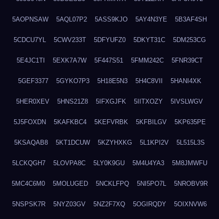
5AOPNSAW
5AQL07P2
5ASS9KJO
5AY4N3YE
5B3AF4SH
5CDCU7YL
5CWV233T
5DFYUFZ0
5DKYT31C
5DM253CG
5E4JC1TI
5EXK7A7W
5F447S51
5FMM242C
5FNR39CT
5GEF3377
5GYKO7P3
5H18E5N3
5H4C8VII
5HANI4XK
5HER0XEV
5HNS21Z8
5IFXGJFK
5IITXOZY
5IVSLWGV
5J5FOXDN
5KAFKBC4
5KEFVRBK
5KFBILGV
5KP635PE
5KSAQAB8
5KT1DCUW
5KZYHXKG
5L1KPI2V
5L515L3S
5LCKQGH7
5LOVPA8C
5LY0K9GU
5M4U4YA3
5M8JMWFU
5MC4C6M0
5MOLUGED
5NCKLFPQ
5NI5PO7L
5NROBV9R
5NSPSK7R
5NYZ03GV
5NZ2F7XQ
5OGIRQDY
5OIXNVW6