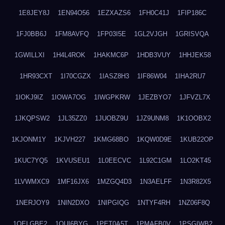
1E8JEY8J
1EN94O56
1EZXAZS6
1FH0C41J
1FIP186C
1FJ0BB6J
1FM8AVFQ
1FP03I5E
1GL2VJGH
1GRISVQA
1GWILLXI
1H4L4ROK
1HAKMC6P
1HDB3VUY
1HHJEK58
1HR93CXT
1I70CGZX
1IASZ8H3
1IF86W04
1IHA2RU7
1IOKJ9IZ
1IOWA7OG
1IWGPKRW
1JEZBYO7
1JFVZL7X
1JKQPSW2
1JL35ZZ0
1JUOBZ9U
1JZ9UNM8
1K1OOBX2
1KJONM1Y
1KJVH227
1KMG68BO
1KQW0D9E
1KUB22OP
1KUC7YQ5
1KVUSEU1
1L0EECVC
1L92C1GM
1LO2KT45
1LVWMXC9
1MF16JX6
1MZGQ4D3
1N3AELFF
1N3R82X5
1NERJOY9
1NIN2DXO
1NIPGIQG
1NTYF4RH
1NZ06F8Q
1OELGBE2
1OUI6BYG
1PET0A5T
1PMAFB0V
1PSGIWB2