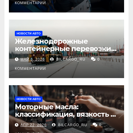
КОММЕНТАРИИ
НОВОСТИ АВТО
Железнодорожные
контейнерные перевозки
из Китая в Россию:
МАЙ 6, 2026
BILCARGO_RU
0
маршруты, сроки и
требования
КОММЕНТАРИИ
НОВОСТИ АВТО
Моторные масла:
классификация, вязкость и
рекомендации по выбору
АПР 22, 2026
BILCARGO_RU
0
для различных типов