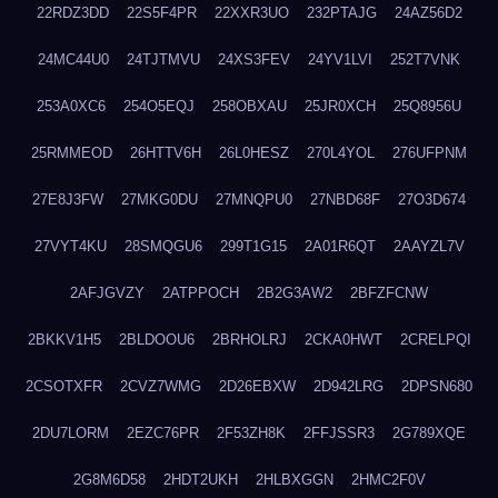
22RDZ3DD
22S5F4PR
22XXR3UO
232PTAJG
24AZ56D2
24MC44U0
24TJTMVU
24XS3FEV
24YV1LVI
252T7VNK
253A0XC6
254O5EQJ
258OBXAU
25JR0XCH
25Q8956U
25RMMEOD
26HTTV6H
26L0HESZ
270L4YOL
276UFPNM
27E8J3FW
27MKG0DU
27MNQPU0
27NBD68F
27O3D674
27VYT4KU
28SMQGU6
299T1G15
2A01R6QT
2AAYZL7V
2AFJGVZY
2ATPPOCH
2B2G3AW2
2BFZFCNW
2BKKV1H5
2BLDOOU6
2BRHOLRJ
2CKA0HWT
2CRELPQI
2CSOTXFR
2CVZ7WMG
2D26EBXW
2D942LRG
2DPSN680
2DU7LORM
2EZC76PR
2F53ZH8K
2FFJSSR3
2G789XQE
2G8M6D58
2HDT2UKH
2HLBXGGN
2HMC2F0V