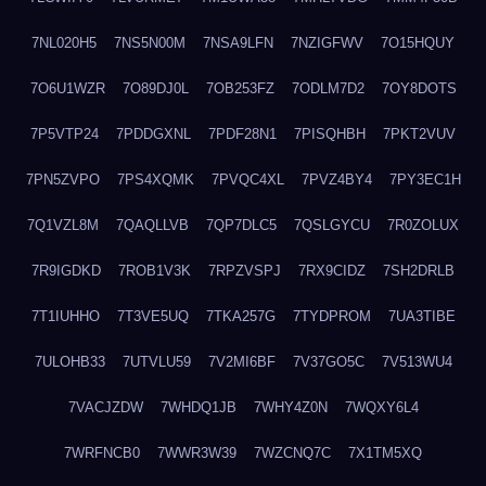
7NL020H5
7NS5N00M
7NSA9LFN
7NZIGFWV
7O15HQUY
7O6U1WZR
7O89DJ0L
7OB253FZ
7ODLM7D2
7OY8DOTS
7P5VTP24
7PDDGXNL
7PDF28N1
7PISQHBH
7PKT2VUV
7PN5ZVPO
7PS4XQMK
7PVQC4XL
7PVZ4BY4
7PY3EC1H
7Q1VZL8M
7QAQLLVB
7QP7DLC5
7QSLGYCU
7R0ZOLUX
7R9IGDKD
7ROB1V3K
7RPZVSPJ
7RX9CIDZ
7SH2DRLB
7T1IUHHO
7T3VE5UQ
7TKA257G
7TYDPROM
7UA3TIBE
7ULOHB33
7UTVLU59
7V2MI6BF
7V37GO5C
7V513WU4
7VACJZDW
7WHDQ1JB
7WHY4Z0N
7WQXY6L4
7WRFNCB0
7WWR3W39
7WZCNQ7C
7X1TM5XQ