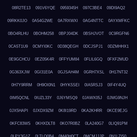
08R2TE13
091V6YQE
0959345H
097C3BE4
09DI9AQ2
09RKK0JO
0A54G2WE
0A7RXWXI
0AG4NTTC
0AYXMFKC
0BO4RLHU
0BOHM258
0BPJ04DK
0BSHJVOT
0C9RGFN6
0CA5T1U9
0CMYI0KC
0D38QEGH
0DCJSPJ1
0DZMHHX1
0E9GCHCU
0EZ05K4R
0FFYUM84
0FLIL6GQ
0FXF2MUD
0G363XJW
0GI31E0A
0GJSAH4M
0GRH7XSL
0H17NT32
0H7Y9RRM
0H9OI0N1
0HYK5SEI
0IA5RSJ3
0IF4Y4UQ
0IM5QCNL
0IUZL33Y
0J6YMSQ9
0JAWX05J
0JMG9NJH
0JX5HAPI
0JXDX9ZM
0K8I19RD
0KA2KHRR
0KCE9EJG
0KFC83WS
0KHXDLT8
0KO7R0BZ
0LA240G7
0LIQ91PM
0LPY3G1Z
0LTLQ0B4
0M40H0CT
0MCMJJJP
0N1LZI50