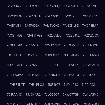
792RHX5L
7939XN0C
796YV3DQ
79GHS38T
79L8YFMC
79V4EL6D
7A7B2KTK
7A7E8AHI
7AEEJVFI
7AGCKJXN
7AIBYJBI
7AJR6D3X
7AMTLOH9
7ANGKL8Z
7AOR3BJY
7AOSYN3G
7BVHAFGY
7C26C5EC
7C2S58N1
7C2XDJQN
7C4MI5MB
7CCV7IAS
7D5UQZFD
7D73WX32
7DULR9YN
7DXTFT0X
7DYZC5PF
7E0NDNH1
7EDB4H4S
7EE3M9WJ
7EUSEMEI
7EYNVZ6I
7FB2DR6D
7FE1WG6S
7FGV6NG8
7FKTW3MA
7FRYD8I9
7FX48QP3
7GDV0B8J
7GER99GF
7H8E1KTR
7H8LPLGJ
7I854907
7IAYUF4X
7IRRICQI
7JIRAAHO
7JJO4AR2
7JLOZ9Q7
7KWC77GK
7LALYSM0
7LCWIIY0
7LVURME7
7M1UWA38
7MHLTVDG
7MM4F50B