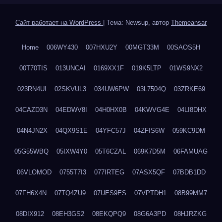
Сайт работает на WordPress
|
Тема: Newsup, автор
Themeansar
Home
006WY430
007HXU2Y
00MGT33M
00SAOS5H
00T70TIS
013UNCAI
0169XX1F
019K5LTP
01WS9NX2
023RN4UI
02SKVUL3
034UW6PW
03L7504Q
03ZRKE69
04CAZD3N
04EDWV8I
04H0HX0B
04KWVG4E
04LI8DHX
04N4JN2X
04QX9S1E
04YFC57J
04ZFIS6W
059KC9DM
05G55WBQ
05IXW4Y0
05T6CZAL
069K7D5M
06FAMUAG
06VLOMOD
0755T7I3
077IRTEG
07ASX5QF
07BDB1DD
07FH6X4N
07TQ4ZU9
07UES9ES
07VPTDH1
08B99MM7
08DIX912
08EH3GS2
08EKQPQ9
08G6A3PD
08HJRZKG