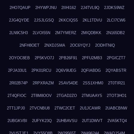
2HO7QAUP
2HYWPJNU
2IIHI162
2J4TVL9Q
2JDKS9WZ
2JG4QYDE
2JSJLGSQ
2KKCIQS5
2KL1TDVU
2LCI7CW6
2LN9C5H3
2LVOI55N
2M7YMERZ
2MIQDBKK
2N165DB2
2NFH8OET
2NXDJSMA
2OC6YQYJ
2ODHTNIQ
2OYOC8EB
2P5KVO7J
2PB26F91
2PFU2MB3
2PGICZT7
2PJA33U1
2PK01RCU
2Q6V9UEG
2QFIABDG
2QYABSTR
2R02B74P
2RPXRAZM
2SAV54DE
2SS1XHM0
2T0TIR21
2T4QFIOC
2T8M8OOV
2TGAD2ZO
2TMUAAY5
2TOT3HO1
2TT1JPJ0
2TVCNBU8
2TWC2CET
2U1JCAWR
2UABCBNW
2UBGKVBI
2UFYK23Q
2UHBAVSU
2UT1DWVT
2VA5KTQ4
2VUSTJE1
2VY55Q8B
2W29565T
2W496244
2WADJS4M