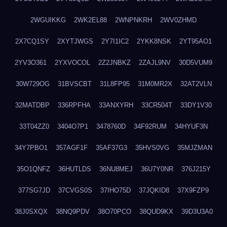
2WGUIKKG
2WK2EL88
2WNPNKRH
2WV0ZHMD
2X7CQ1SY
2XYTJWGS
2Y7I1IC2
2YKK8NSK
2YT95AO1
2YV3O361
2YXVOCOL
2Z2JNBKZ
2ZAJL9NV
30D5VUM9
30W729OG
31BVSCBT
31L8FP95
31M0MR2X
32AT2VLN
32MATDBP
336RPFHA
33ANXYRH
33CR504T
33DY1V30
33T04ZZ0
3404O7P1
3478760D
34F92RUM
34HYUF3N
34Y7PBO1
357AGF1F
35AF37G3
35HVS0VG
35MJZMAN
35O1QNFZ
36HUTLDS
36NU8MEJ
36U7Y0NR
376J215Y
377SG7JD
37CVGS0S
37IHO75D
37JQKID8
37X9FZP9
38J0SXQX
38NQ9PDV
38O70PCO
38QUD9KX
39D3U3A0