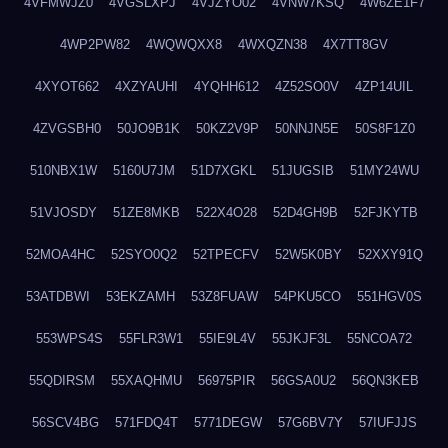
4VFMWJZ0
4VGSLXPJ
4VJZYO02
4VNW7KSQ
4W6ZE1F7
4WP2PW82
4WQWQXX8
4WXQZN38
4X7TT8GV
4XYOT662
4XZYAUHI
4YQHH612
4Z52SO0V
4ZP14UIL
4ZVGSBH0
50JO9B1K
50KZ2V9P
50NNJN5E
50S8F1Z0
510NBX1W
5160U7JM
51D7XGKL
51JUGSIB
51MY24WU
51VJOSDY
51ZE8MKB
522X4O28
52D4GH9B
52FJKYTB
52MOA4HC
52SYO0Q2
52TPECFV
52W5K0BY
52XXY91Q
53ATDBWI
53EKZAMH
53Z8FUAW
54PKU5CO
551HGV0S
553WPS4S
55FLR3W1
55IE9L4V
55JKJF3L
55NCOA72
55QDIRSM
55XAQHMU
56975PIR
56GSA0U2
56QN3KEB
56SCV4BG
571FDQ4T
5771DEGW
57G6BV7Y
57IUFJJS