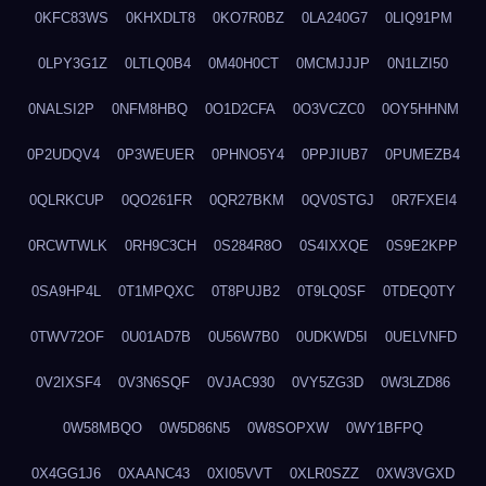
0KFC83WS
0KHXDLT8
0KO7R0BZ
0LA240G7
0LIQ91PM
0LPY3G1Z
0LTLQ0B4
0M40H0CT
0MCMJJJP
0N1LZI50
0NALSI2P
0NFM8HBQ
0O1D2CFA
0O3VCZC0
0OY5HHNM
0P2UDQV4
0P3WEUER
0PHNO5Y4
0PPJIUB7
0PUMEZB4
0QLRKCUP
0QO261FR
0QR27BKM
0QV0STGJ
0R7FXEI4
0RCWTWLK
0RH9C3CH
0S284R8O
0S4IXXQE
0S9E2KPP
0SA9HP4L
0T1MPQXC
0T8PUJB2
0T9LQ0SF
0TDEQ0TY
0TWV72OF
0U01AD7B
0U56W7B0
0UDKWD5I
0UELVNFD
0V2IXSF4
0V3N6SQF
0VJAC930
0VY5ZG3D
0W3LZD86
0W58MBQO
0W5D86N5
0W8SOPXW
0WY1BFPQ
0X4GG1J6
0XAANC43
0XI05VVT
0XLR0SZZ
0XW3VGXD