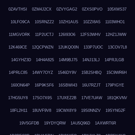
0ZAVTHSI
0ZM4J2CX
0ZVYGAG2
0ZXS0PVO
105XMS37
10LFO9CA
10SRNZZ2
10ZH1AUS
10ZZI8A5
1103WHO1
11MGVORK
11P2UCTJ
126I93O6
12FS3WHV
12HZ1JWW
12K469CE
12QCPWZN
12UKQO0N
133P7UOC
13COV7L8
14GYHZ3D
14H4A825
14M9BJ75
14NJ13LJ
14PRJLGB
14PRLC85
14WY7OYZ
1546DY9V
15B2SHBQ
15C9WR6H
160ON64P
16P9KSF6
16SBWI43
16U7RZJT
179PIGYE
17HG5UY8
17SO7X9S
17UXEZ2B
17VE7UAW
181QKVNV
18FL2H11
18UVF9V8
19CWX8Y9
19S0NNZV
19SYNG2F
19V5GFDB
19YDYQRW
1AU5Q96D
1AXWRT6R