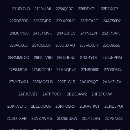
2110Y7UD
21J9UIA6
2254Q10C
226DDKTL
22R2IX7P
22RDZ3DD
22S5F4PR
22XXR3UO
232PTAJG
24AZ56D2
24MC44U0
24TJTMVU
24XS3FEV
24YV1LVI
252T7VNK
253A0XC6
254O5EQJ
258OBXAU
25JR0XCH
25Q8956U
25RMMEOD
26HTTV6H
26L0HESZ
270L4YOL
276UFPNM
27E8J3FW
27MKG0DU
27MNQPU0
27NBD68F
27O3D674
27VYT4KU
28SMQGU6
299T1G15
2A01R6QT
2AAYZL7V
2AFJGVZY
2ATPPOCH
2B2G3AW2
2BFZFCNW
2BKKV1H5
2BLDOOU6
2BRHOLRJ
2CKA0HWT
2CRELPQI
2CSOTXFR
2CVZ7WMG
2D26EBXW
2D942LRG
2DPSN680