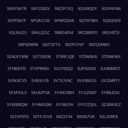
5NSPSK7R
5NYZ03GV
5NZ2F7XQ
5OGIRQDY
5OIXNVW6
5OPF8A7F
5PI2KCCW
5PMRZDAK
5Q7NY9BS
5QDQI5F8
5QL8UU2J
5RALQ21C
5RBG4E64
5RCDBBFD
5ROV8T2I
5RP6DWR8
5RZ72FTS
5RZPCFKF
5RZQDHMO
5SNLKYWW
5ST3XE0K
5T4RFJQE
5TDWI9U5
5TDWKNIX
5THBIEFD
5TVPRN5V
5UJY0QQ2
5UPNX603
5UUMB8OT
5V5K9CVS
5VB3LIYB
5VTXJVNC
5VVNNS1S
5XJ2MR7Y
5XSF9JLS
5XU6ZP3A
5Y0HCRBH
5Y1QS60T
5Y86UZX6
5YB5BBQM
5YHM530M
5YO667IH
5YO7ZQGL
5Z1BWJEZ
5Z1VP9TD
5ZYFJGV9
60IZ2Y44
60X8LPUK
62LJGRE8