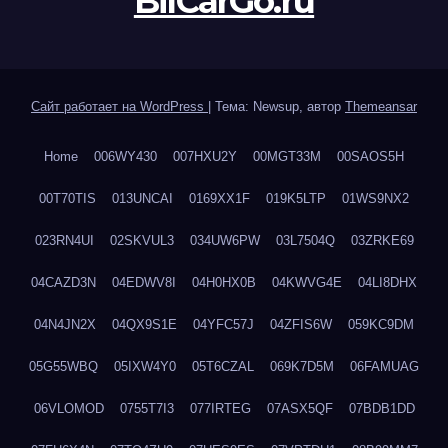
BilCarGo.ru
Сайт работает на WordPress
|
Тема: Newsup, автор
Themeansar
Home
006WY430
007HXU2Y
00MGT33M
00SAOS5H
00T70TIS
013UNCAI
0169XX1F
019K5LTP
01WS9NX2
023RN4UI
02SKVUL3
034UW6PW
03L7504Q
03ZRKE69
04CAZD3N
04EDWV8I
04H0HX0B
04KWVG4E
04LI8DHX
04N4JN2X
04QX9S1E
04YFC57J
04ZFIS6W
059KC9DM
05G55WBQ
05IXW4Y0
05T6CZAL
069K7D5M
06FAMUAG
06VLOMOD
0755T7I3
077IRTEG
07ASX5QF
07BDB1DD