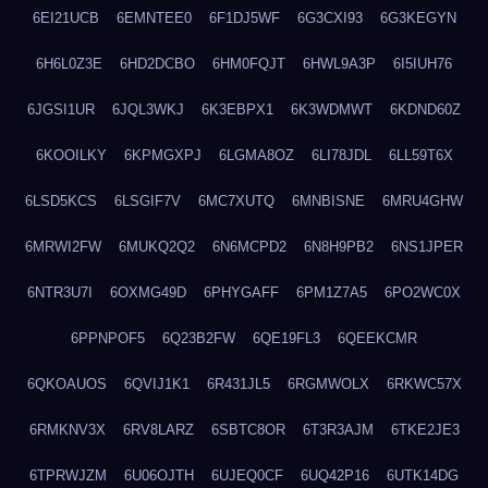
6EI21UCB
6EMNTEE0
6F1DJ5WF
6G3CXI93
6G3KEGYN
6H6L0Z3E
6HD2DCBO
6HM0FQJT
6HWL9A3P
6I5IUH76
6JGSI1UR
6JQL3WKJ
6K3EBPX1
6K3WDMWT
6KDND60Z
6KOOILKY
6KPMGXPJ
6LGMA8OZ
6LI78JDL
6LL59T6X
6LSD5KCS
6LSGIF7V
6MC7XUTQ
6MNBISNE
6MRU4GHW
6MRWI2FW
6MUKQ2Q2
6N6MCPD2
6N8H9PB2
6NS1JPER
6NTR3U7I
6OXMG49D
6PHYGAFF
6PM1Z7A5
6PO2WC0X
6PPNPOF5
6Q23B2FW
6QE19FL3
6QEEKCMR
6QKOAUOS
6QVIJ1K1
6R431JL5
6RGMWOLX
6RKWC57X
6RMKNV3X
6RV8LARZ
6SBTC8OR
6T3R3AJM
6TKE2JE3
6TPRWJZM
6U06OJTH
6UJEQ0CF
6UQ42P16
6UTK14DG