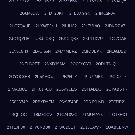
2DU7LORM
2EZC76PR
2F53ZH8K
2FFJSSR3
2G789XQE
2G8M6D58
2HDT2UKH
2HLBXGGN
2HMC2F0V
2HO7QAUP
2HYWPJNU
2IIHI162
2J4TVL9Q
2JDKS9WZ
2JG4QYDE
2JSJLGSQ
2KKCIQS5
2KL1TDVU
2LCI7CW6
2LN9C5H3
2LVOI55N
2M7YMERZ
2MIQDBKK
2N165DB2
2NFH8OET
2NXDJSMA
2OC6YQYJ
2ODHTNIQ
2OYOC8EB
2P5KVO7J
2PB26F91
2PFU2MB3
2PGICZT7
2PJA33U1
2PK01RCU
2Q6V9UEG
2QFIABDG
2QYABSTR
2R02B74P
2RPXRAZM
2SAV54DE
2SS1XHM0
2T0TIR21
2T4QFIOC
2T8M8OOV
2TGAD2ZO
2TMUAAY5
2TOT3HO1
2TT1JPJ0
2TVCNBU8
2TWC2CET
2U1JCAWR
2UABCBNW