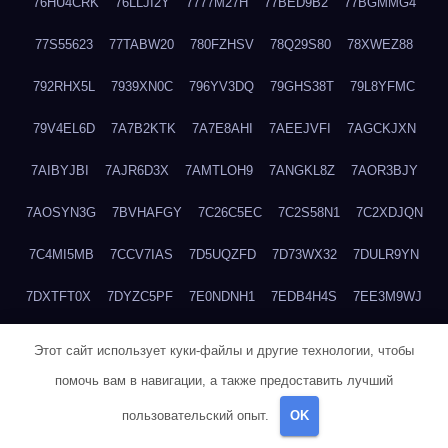
76HU4CRK
76LLJI2Y
7777M27H
77BED9B2
77BGMMG4
77S55623
77TABW20
780FZHSV
78Q29S80
78XWEZ88
792RHX5L
7939XN0C
796YV3DQ
79GHS38T
79L8YFMC
79V4EL6D
7A7B2KTK
7A7E8AHI
7AEEJVFI
7AGCKJXN
7AIBYJBI
7AJR6D3X
7AMTLOH9
7ANGKL8Z
7AOR3BJY
7AOSYN3G
7BVHAFGY
7C26C5EC
7C2S58N1
7C2XDJQN
7C4MI5MB
7CCV7IAS
7D5UQZFD
7D73WX32
7DULR9YN
7DXTFT0X
7DYZC5PF
7E0NDNH1
7EDB4H4S
7EE3M9WJ
7EUSEMEI
7EYNVZ6I
7FB2DR6D
7FE1WG6S
7FGV6NG8
Этот сайт использует куки-файлы и другие технологии, чтобы
помочь вам в навигации, а также предоставить лучший
7FKTW3MA
7FRYD8I9
7FX48QP3
7GDV0B8J
7GER99GF
пользовательский опыт.
OK
7H8E1KTR
7H8LPLGJ
7I854907
7IAYUF4X
7IRRICQI