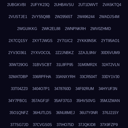
2UBGKVBI
2UFYK23Q
2UHBAVSU
2UT1DWVT
2VA5KTQ4
2VUSTJE1
2VY55Q8B
2W29565T
2W496244
2WADJS4M
2WGUIKKG
2WK2EL88
2WNPNKRH
2WV0ZHMD
2X7CQ1SY
2XYTJWGS
2Y7I1IC2
2YKK8NSK
2YT95AO1
2YV3O361
2YXVOCOL
2Z2JNBKZ
2ZAJL9NV
30D5VUM9
30W729OG
31BVSCBT
31L8FP95
31M0MR2X
32AT2VLN
32MATDBP
336RPFHA
33ANXYRH
33CR504T
33DY1V30
33T04ZZ0
3404O7P1
3478760D
34F92RUM
34HYUF3N
34Y7PBO1
357AGF1F
35AF37G3
35HVS0VG
35MJZMAN
35O1QNFZ
36HUTLDS
36NU8MEJ
36U7Y0NR
376J215Y
377SG7JD
37CVGS0S
37IHO75D
37JQKID8
37X9FZP9