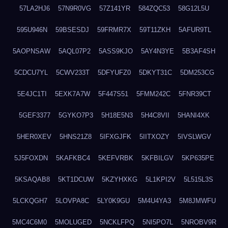
57LA2HJ6
57N9R0VG
57Z141YR
584ZQC53
58G12L5U
595U946N
59BSESDJ
59FRMR7X
59T11ZKH
5AFUR9TL
5AOPNSAW
5AQL07P2
5ASS9KJO
5AY4N3YE
5B3AF4SH
5CDCU7YL
5CWV233T
5DFYUFZ0
5DKYT31C
5DM253CG
5E4JC1TI
5EXK7A7W
5F447S51
5FMM242C
5FNR39CT
5GEF3377
5GYKO7P3
5H18E5N3
5H4C8VII
5HANI4XK
5HER0XEV
5HNS21Z8
5IFXGJFK
5IITXOZY
5IVSLWGV
5J5FOXDN
5KAFKBC4
5KEFVRBK
5KFBILGV
5KP635PE
5KSAQAB8
5KT1DCUW
5KZYHXKG
5L1KPI2V
5L515L3S
5LCKQGH7
5LOVPA8C
5LY0K9GU
5M4U4YA3
5M8JMWFU
5MC4C6M0
5MOLUGED
5NCKLFPQ
5NI5PO7L
5NROBV9R