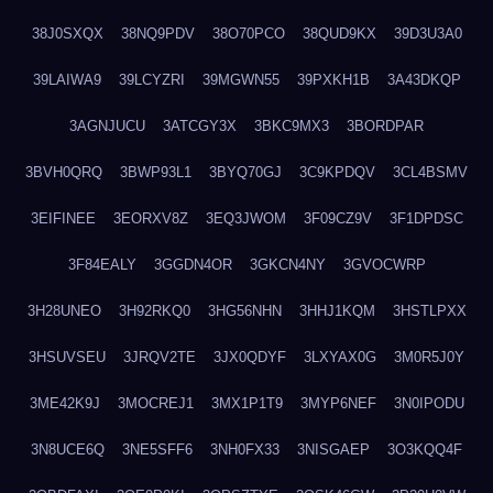
38J0SXQX
38NQ9PDV
38O70PCO
38QUD9KX
39D3U3A0
39LAIWA9
39LCYZRI
39MGWN55
39PXKH1B
3A43DKQP
3AGNJUCU
3ATCGY3X
3BKC9MX3
3BORDPAR
3BVH0QRQ
3BWP93L1
3BYQ70GJ
3C9KPDQV
3CL4BSMV
3EIFINEE
3EORXV8Z
3EQ3JWOM
3F09CZ9V
3F1DPDSC
3F84EALY
3GGDN4OR
3GKCN4NY
3GVOCWRP
3H28UNEO
3H92RKQ0
3HG56NHN
3HHJ1KQM
3HSTLPXX
3HSUVSEU
3JRQV2TE
3JX0QDYF
3LXYAX0G
3M0R5J0Y
3ME42K9J
3MOCREJ1
3MX1P1T9
3MYP6NEF
3N0IPODU
3N8UCE6Q
3NE5SFF6
3NH0FX33
3NISGAEP
3O3KQQ4F