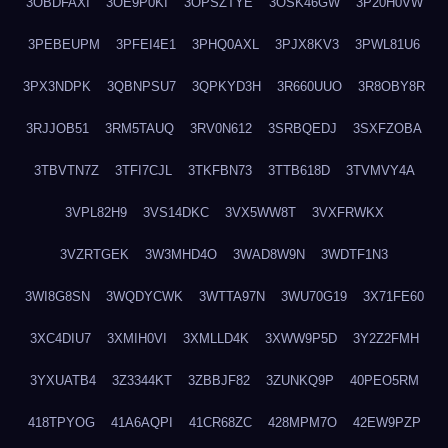
3OBDFAXI
3OE9P0KI
3OPSZTYE
3OSK46GW
3P20H0VW
3PEBEUPM
3PFEI4E1
3PHQ0AXL
3PJX8KV3
3PWL81U6
3PX3NDPK
3QBNPSU7
3QPKYD3H
3R660UUO
3R8OBY8R
3RJJOB51
3RM5TAUQ
3RV0N612
3SRBQEDJ
3SXFZOBA
3TBVTN7Z
3TFI7CJL
3TKFBN73
3TTB618D
3TVMVY4A
3VPL82H9
3VS14DKC
3VX5WW8T
3VXFRWKX
3VZRTGEK
3W3MHD4O
3WAD8W9N
3WDTF1N3
3WI8G8SN
3WQDYCWK
3WTTA97N
3WU70G19
3X71FE60
3XC4DIU7
3XMIH0VI
3XMLLD4K
3XWW9P5D
3Y2Z2FMH
3YXUATB4
3Z3344KT
3ZBBJF82
3ZUNKQ9P
40PEO5RM
418TPYOG
41A6AQPI
41CR68ZC
428MPM7O
42EW9PZP