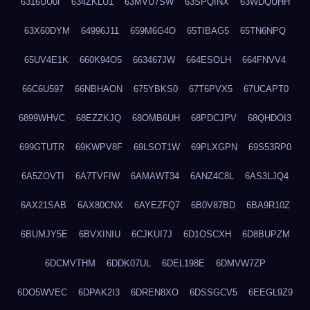
6316UU0I
634ZKLU1
63MVU7SW
63SPQINX
63WDQUHH
63X60DYM
64996J11
659M6G4O
65TIBAG5
65TN6NPQ
65UV4E1K
660K94O5
663467JW
664ESOLH
664FNVV4
66C6U597
66NBHAON
675YBKS0
67T6PVX5
67UCAPT0
6899WHVC
68EZZKJQ
68OMB6UH
68PDCJPV
68QHDOI3
699GTUTR
69KWPV8F
69LSOT1W
69PLXGPN
69S53RP0
6A5ZOVTI
6A7TVFIW
6AMAWT34
6ANZ4C8L
6AS3LJQ4
6AX21SAB
6AX80CNX
6AYEZFQ7
6B0V87BD
6BA9R10Z
6BUMJY5E
6BVXINIU
6CJKUI7J
6D1OSCXH
6D8BUPZM
6DCMVTHM
6DDK07UL
6DEL198E
6DMVW7ZP
6DO5WVEC
6DPAK2I3
6DREN8XO
6DSSGCV5
6EEGL9Z9