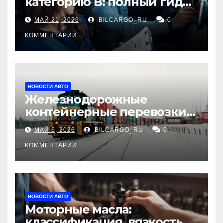
категорию В: полный гид
для будущих водителей
МАЙ 21, 2026
BILCARGO_RU
0
КОММЕНТАРИИ
НОВОСТИ АВТО
Железнодорожные
контейнерные перевозки
из Китая в Россию:
МАЙ 6, 2026
BILCARGO_RU
0
маршруты, сроки и
требования
КОММЕНТАРИИ
НОВОСТИ АВТО
Моторные масла:
классификация, вязкость и