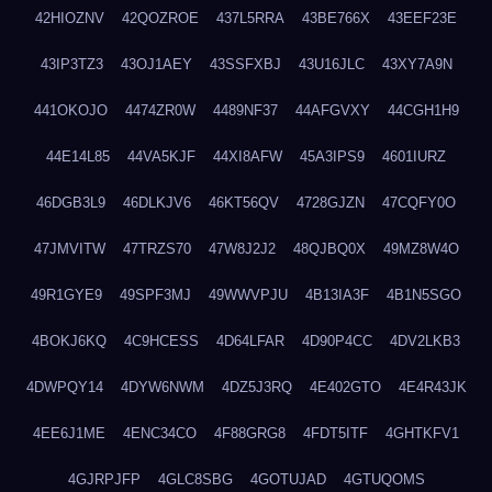
42HIOZNV
42QOZROE
437L5RRA
43BE766X
43EEF23E
43IP3TZ3
43OJ1AEY
43SSFXBJ
43U16JLC
43XY7A9N
441OKOJO
4474ZR0W
4489NF37
44AFGVXY
44CGH1H9
44E14L85
44VA5KJF
44XI8AFW
45A3IPS9
4601IURZ
46DGB3L9
46DLKJV6
46KT56QV
4728GJZN
47CQFY0O
47JMVITW
47TRZS70
47W8J2J2
48QJBQ0X
49MZ8W4O
49R1GYE9
49SPF3MJ
49WWVPJU
4B13IA3F
4B1N5SGO
4BOKJ6KQ
4C9HCESS
4D64LFAR
4D90P4CC
4DV2LKB3
4DWPQY14
4DYW6NWM
4DZ5J3RQ
4E402GTO
4E4R43JK
4EE6J1ME
4ENC34CO
4F88GRG8
4FDT5ITF
4GHTKFV1
4GJRPJFP
4GLC8SBG
4GOTUJAD
4GTUQOMS