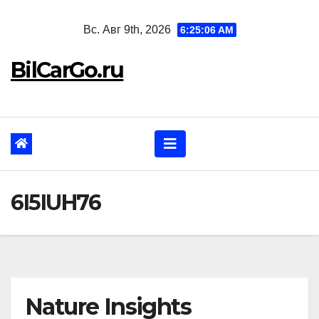
Перейти
Вс. Авг 9th, 2026
6:25:07 AM
к
содержанию
BilCarGo.ru
6I5IUH76
Nature Insights