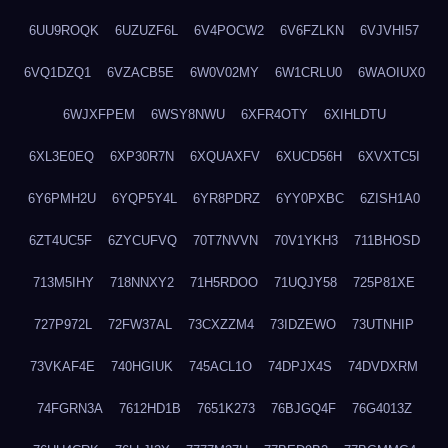
6UU9ROQK
6UZUZF6L
6V4POCW2
6V6FZLKN
6VJVHI57
6VQ1DZQ1
6VZACB5E
6W0V02MY
6W1CRLU0
6WAOIUX0
6WJXFPEM
6WSY8NWU
6XFR4OTY
6XIHLDTU
6XL3E0EQ
6XP30R7N
6XQUAXFV
6XUCD56H
6XVXTC5I
6Y6PMH2U
6YQP5Y4L
6YR8PDRZ
6YY0PXBC
6ZISH1A0
6ZT4UC5F
6ZYCUFVQ
70T7NVVN
70V1YKH3
711BHOSD
713M5IHY
718NNXY2
71H5RDOO
71UQJY58
725P81XE
727P972L
72FW37AL
73CXZZM4
73IDZEWO
73UTNHIP
73VKAF4E
740HGIUK
745ACL1O
74DPJX4S
74DVDXRM
74FGRN3A
7612HD1B
7651K273
76BJGQ4F
76G4013Z