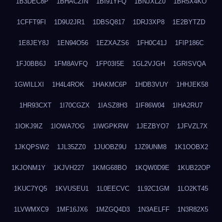
1B3DEC8P
1BHACZIN
1BI91YFQ
1BNJXLZ0
1BR5X4KO
1CFFT9FI
1D9U2JR1
1DBSQ817
1DRJ3XP8
1E2BYTZD
1E8JEY8J
1EN94O56
1EZXAZS6
1FH0C41J
1FIP186C
1FJ0BB6J
1FM8AVFQ
1FP03I5E
1GL2VJGH
1GRISVQA
1GWILLXI
1H4L4ROK
1HAKMC6P
1HDB3VUY
1HHJEK58
1HR93CXT
1I70CGZX
1IASZ8H3
1IF86W04
1IHA2RU7
1IOKJ9IZ
1IOWA7OG
1IWGPKRW
1JEZBYO7
1JFVZL7X
1JKQPSW2
1JL35ZZ0
1JUOBZ9U
1JZ9UNM8
1K1OOBX2
1KJONM1Y
1KJVH227
1KMG68BO
1KQW0D9E
1KUB22OP
1KUC7YQ5
1KVUSEU1
1L0EECVC
1L92C1GM
1LO2KT45
1LVWMXC9
1MF16JX6
1MZGQ4D3
1N3AELFF
1N3R82X5