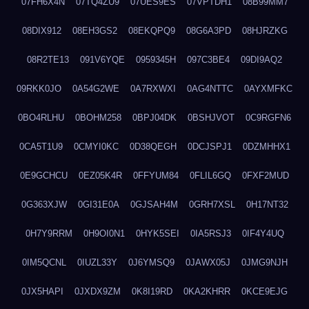
07FH6X4N
07TQ4ZU9
07UES9ES
07VPTDH1
08B99MM7
08DIX912
08EH3GS2
08EKQPQ9
08G6A3PD
08HJRZKG
08R2TE13
091V6YQE
0959345H
097C3BE4
09DI9AQ2
09RKK0JO
0A54G2WE
0A7RXWXI
0AG4NTTC
0AYXMFKC
0BO4RLHU
0BOHM258
0BPJ04DK
0BSHJVOT
0C9RGFN6
0CA5T1U9
0CMYI0KC
0D38QEGH
0DCJSPJ1
0DZMHHX1
0E9GCHCU
0EZ05K4R
0FFYUM84
0FLIL6GQ
0FXF2MUD
0G363XJW
0GI31E0A
0GJSAH4M
0GRH7XSL
0H17NT32
0H7Y9RRM
0H9OI0N1
0HYK5SEI
0IA5RSJ3
0IF4Y4UQ
0IM5QCNL
0IUZL33Y
0J6YMSQ9
0JAWX05J
0JMG9NJH
0JX5HAPI
0JXDX9ZM
0K8I19RD
0KA2KHRR
0KCE9EJG