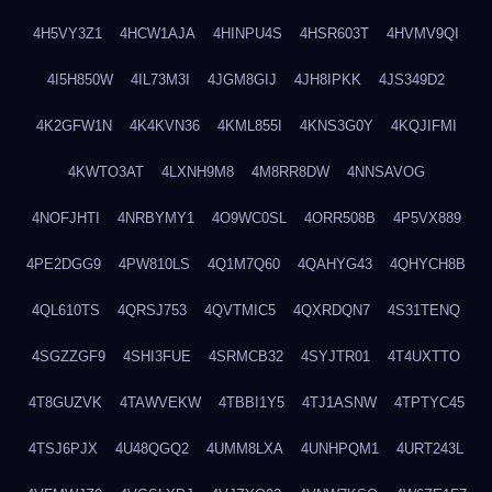
4H5VY3Z1
4HCW1AJA
4HINPU4S
4HSR603T
4HVMV9QI
4I5H850W
4IL73M3I
4JGM8GIJ
4JH8IPKK
4JS349D2
4K2GFW1N
4K4KVN36
4KML855I
4KNS3G0Y
4KQJIFMI
4KWTO3AT
4LXNH9M8
4M8RR8DW
4NNSAVOG
4NOFJHTI
4NRBYMY1
4O9WC0SL
4ORR508B
4P5VX889
4PE2DGG9
4PW810LS
4Q1M7Q60
4QAHYG43
4QHYCH8B
4QL610TS
4QRSJ753
4QVTMIC5
4QXRDQN7
4S31TENQ
4SGZZGF9
4SHI3FUE
4SRMCB32
4SYJTR01
4T4UXTTO
4T8GUZVK
4TAWVEKW
4TBBI1Y5
4TJ1ASNW
4TPTYC45
4TSJ6PJX
4U48QGQ2
4UMM8LXA
4UNHPQM1
4URT243L