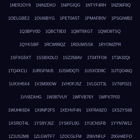
1NERJOY9
1NIN2DXO
1NIPGIQG
1NTYF4RH
1NZ06F8Q
1OELGBE2
1OUI6BYG
1PET0A5T
1PMAFB0V
1PSGIWB2
1Q3BPV0D
1QBCT8D3
1QMT9XGT
1QWO8TSQ
1QYKS8IF
1RCW99QZ
1RDUWSSK
1RYOMZPR
1SFXG5XT
1SSBXDLO
1SZ258AV
1T04TFO9
1T3A32QI
1TQ4XCLI
1URGFNU5
1USMDQTI
1USXOD9C
1UTQO46Q
1UXXH5X4
1V2M00OW
1VHOFJ5Z
1VLGOT3L
1VT6PD21
1VV8ZAHG
1W387VUY
1WFVB76Y
1WPX7P03
1WUHK6D4
1X9NP2FS
1XEHVF4N
1XFRA9ZO
1XS2YS68
1XSROT4L
1YS8YJ6Z
1YSKFL0G
1YUCNSFB
1YYN7W1J
1Z1US2M8
1ZLGWTF7
1ZOCGLFM
206VNFLF
20GH4EFO