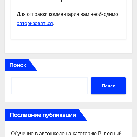
A
a
kl
в
p
m
a
и
Для отправки комментария вам необходимо
p
ss
ть
авторизоваться
.
ni
ki
Поиск
Поиск
Последние публикации
Обучение в автошколе на категорию В: полный