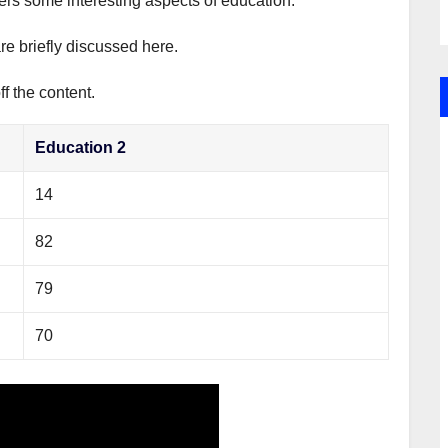
vers some interesting aspects of education.
re briefly discussed here.
f the content.
Education 2
14
82
79
70