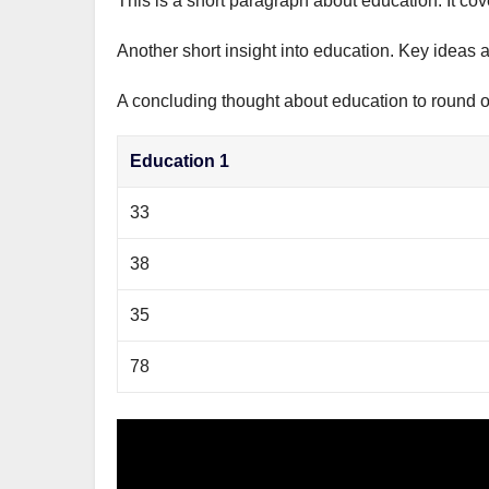
This is a short paragraph about education. It co
р
m
l
а
Another short insight into education. Key ideas a
a
в
s
A concluding thought about education to round of
и
s
т
Education 1
n
ь
i
33
k
38
i
35
78