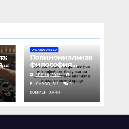
UNCATEGORISED
а:
Полиномиальная
,
философия
интерфейсов:
АПР 16, 2026
бифуркация
циклом
BILCARGO_RU
0
ов
Статистики
КОММЕНТАРИИ
анализа в
стохастической
среде