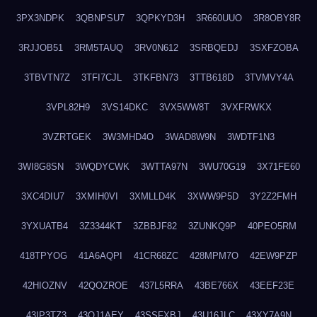
3PX3NDPK
3QBNPSU7
3QPKYD3H
3R660UUO
3R8OBY8R
3RJJOB51
3RM5TAUQ
3RV0N612
3SRBQEDJ
3SXFZOBA
3TBVTN7Z
3TFI7CJL
3TKFBN73
3TTB618D
3TVMVY4A
3VPL82H9
3VS14DKC
3VX5WW8T
3VXFRWKX
3VZRTGEK
3W3MHD4O
3WAD8W9N
3WDTF1N3
3WI8G8SN
3WQDYCWK
3WTTA97N
3WU70G19
3X71FE60
3XC4DIU7
3XMIH0VI
3XMLLD4K
3XWW9P5D
3Y2Z2FMH
3YXUATB4
3Z3344KT
3ZBBJF82
3ZUNKQ9P
40PEO5RM
418TPYOG
41A6AQPI
41CR68ZC
428MPM7O
42EW9PZP
42HIOZNV
42QOZROE
437L5RRA
43BE766X
43EEF23E
43IP3TZ3
43OJ1AEY
43SSFXBJ
43U16JLC
43XY7A9N