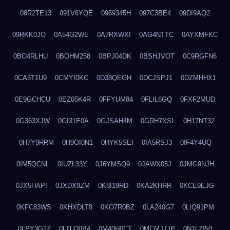
08R2TE13
091V6YQE
0959345H
097C3BE4
09DI9AQ2
09RKK0JO
0A54G2WE
0A7RXWXI
0AG4NTTC
0AYXMFKC
0BO4RLHU
0BOHM258
0BPJ04DK
0BSHJVOT
0C9RGFN6
0CA5T1U9
0CMYI0KC
0D38QEGH
0DCJSPJ1
0DZMHHX1
0E9GCHCU
0EZ05K4R
0FFYUM84
0FLIL6GQ
0FXF2MUD
0G363XJW
0GI31E0A
0GJSAH4M
0GRH7XSL
0H17NT32
0H7Y9RRM
0H9OI0N1
0HYK5SEI
0IA5RSJ3
0IF4Y4UQ
0IM5QCNL
0IUZL33Y
0J6YMSQ9
0JAWX05J
0JMG9NJH
0JX5HAPI
0JXDX9ZM
0K8I19RD
0KA2KHRR
0KCE9EJG
0KFC83WS
0KHXDLT8
0KO7R0BZ
0LA240G7
0LIQ91PM
0LPY3G1Z
0LTLQ0B4
0M40H0CT
0MCMJJJP
0N1LZI50