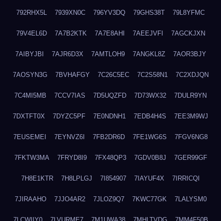
792RHX5L
7939XN0C
796YV3DQ
79GHS38T
79L8YFMC
79V4EL6D
7A7B2KTK
7A7E8AHI
7AEEJVFI
7AGCKJXN
7AIBYJBI
7AJR6D3X
7AMTLOH9
7ANGKL8Z
7AOR3BJY
7AOSYN3G
7BVHAFGY
7C26C5EC
7C2S58N1
7C2XDJQN
7C4MI5MB
7CCV7IAS
7D5UQZFD
7D73WX32
7DULR9YN
7DXTFT0X
7DYZC5PF
7E0NDNH1
7EDB4H4S
7EE3M9WJ
7EUSEMEI
7EYNVZ6I
7FB2DR6D
7FE1WG6S
7FGV6NG8
7FKTW3MA
7FRYD8I9
7FX48QP3
7GDV0B8J
7GER99GF
7H8E1KTR
7H8LPLGJ
7I854907
7IAYUF4X
7IRRICQI
7JIRAAHO
7JJO4AR2
7JLOZ9Q7
7KWC77GK
7LALYSM0
7LCWIIY0
7LVURME7
7M1UWA38
7MHLTVDG
7MM4F50B