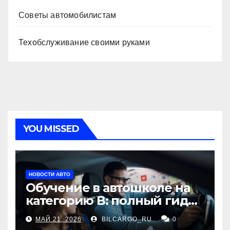
Советы автомобилистам
Техобслуживание своими руками
YOU MISSED
НОВОСТИ АВТО
Обучение в автошколе на
категорию В: полный гид
для будущих водителей
МАЙ 21, 2026
BILCARGO_RU
0