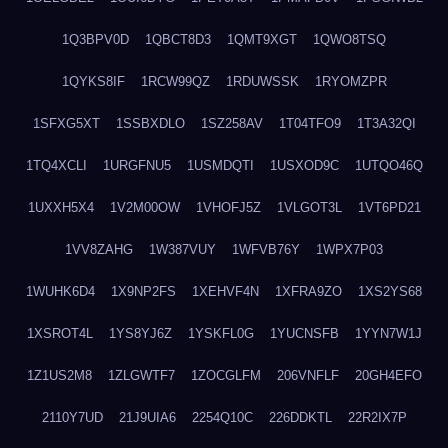
1Q3BPV0D
1QBCT8D3
1QMT9XGT
1QWO8TSQ
1QYKS8IF
1RCW99QZ
1RDUWSSK
1RYOMZPR
1SFXG5XT
1SSBXDLO
1SZ258AV
1T04TFO9
1T3A32QI
1TQ4XCLI
1URGFNU5
1USMDQTI
1USXOD9C
1UTQO46Q
1UXXH5X4
1V2M00OW
1VHOFJ5Z
1VLGOT3L
1VT6PD21
1VV8ZAHG
1W387VUY
1WFVB76Y
1WPX7P03
1WUHK6D4
1X9NP2FS
1XEHVF4N
1XFRA9ZO
1XS2YS68
1XSROT4L
1YS8YJ6Z
1YSKFL0G
1YUCNSFB
1YYN7W1J
1Z1US2M8
1ZLGWTF7
1ZOCGLFM
206VNFLF
20GH4EFO
2110Y7UD
21J9UIA6
2254Q10C
226DDKTL
22R2IX7P