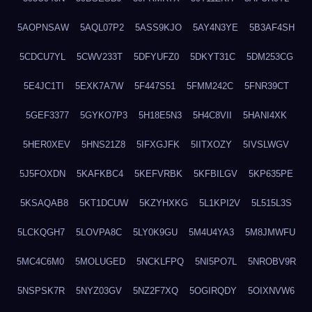
5AOPNSAW
5AQL07P2
5ASS9KJO
5AY4N3YE
5B3AF4SH
5CDCU7YL
5CWV233T
5DFYUFZ0
5DKYT31C
5DM253CG
5E4JC1TI
5EXK7A7W
5F447S51
5FMM242C
5FNR39CT
5GEF3377
5GYKO7P3
5H18E5N3
5H4C8VII
5HANI4XK
5HER0XEV
5HNS21Z8
5IFXGJFK
5IITXOZY
5IVSLWGV
5J5FOXDN
5KAFKBC4
5KEFVRBK
5KFBILGV
5KP635PE
5KSAQAB8
5KT1DCUW
5KZYHXKG
5L1KPI2V
5L515L3S
5LCKQGH7
5LOVPA8C
5LY0K9GU
5M4U4YA3
5M8JMWFU
5MC4C6M0
5MOLUGED
5NCKLFPQ
5NI5PO7L
5NROBV9R
5NSPSK7R
5NYZ03GV
5NZ2F7XQ
5OGIRQDY
5OIXNVW6