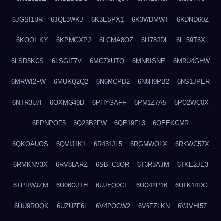
6JGSI1UR
6JQL3WKJ
6K3EBPX1
6K3WDMWT
6KDND60Z
6KOOILKY
6KPMGXPJ
6LGMA8OZ
6LI78JDL
6LL59T6X
6LSD5KCS
6LSGIF7V
6MC7XUTQ
6MNBISNE
6MRU4GHW
6MRWI2FW
6MUKQ2Q2
6N6MCPD2
6N8H9PB2
6NS1JPER
6NTR3U7I
6OXMG49D
6PHYGAFF
6PM1Z7A5
6PO2WC0X
6PPNPOF5
6Q23B2FW
6QE19FL3
6QEEKCMR
6QKOAUOS
6QVIJ1K1
6R431JL5
6RGMWOLX
6RKWC57X
6RMKNV3X
6RV8LARZ
6SBTC8OR
6T3R3AJM
6TKE2JE3
6TPRWJZM
6U06OJTH
6UJEQ0CF
6UQ42P16
6UTK14DG
6UU9ROQK
6UZUZF6L
6V4POCW2
6V6FZLKN
6VJVHI57