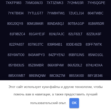
7XKFP983
7XMG6WJ3
7XT3ZWK3
7Y2HM15R
7YHSQGPE
7YKTB834
7YTLLGT7
7YW8HTW1
7ZUCLJ14
804ITWBC
80G20QY8
80M18M6R
80NDABQJ
80TBA1GP
81B6R5DR
81F9BZC4
81GAYE1F
81NLFAJC
82LF82LT
82Z0LK6F
82ZPA837
8379G3TC
839R94B1
83DE49ZB
83FF7WTK
83Y6WTO0
843AMPY3
84ZPYENJ
85BF0JNS
85NIO1GL
85YB83US
85Z8IMBR
866X8P4W
86U520L2
87HLHOXA
885XXWB7
8893NQNM
88C06Z7M
88SSKI00
88Y1B346
88ZYQON6
88ZZ29JA
895NL72T
89WVKQCH
8A6B5EEP
Этот сайт использует куки-файлы и другие технологии, чтобы
помочь вам в навигации, а также предоставить лучший
8BBJWQMN
8BJPIIGO
8BSWANL0
8BVB056I
8BZT9YKF
пользовательский опыт.
OK
8BZZZWSD
8C2C6QL5
8C6H1X9Q
8CEG9O6P
8CFDQ2M4