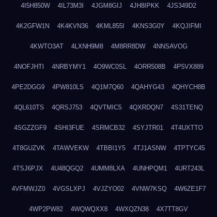
4I5H850W
4IL73M3I
4JGM8GIJ
4JH8IPKK
4JS349D2
4K2GFW1N
4K4KVN36
4KML855I
4KNS3G0Y
4KQJIFMI
4KWTO3AT
4LXNH9M8
4M8RR8DW
4NNSAVOG
4NOFJHTI
4NRBYMY1
4O9WC0SL
4ORR508B
4P5VX889
4PE2DGG9
4PW810LS
4Q1M7Q60
4QAHYG43
4QHYCH8B
4QL610TS
4QRSJ753
4QVTMIC5
4QXRDQN7
4S31TENQ
4SGZZGF9
4SHI3FUE
4SRMCB32
4SYJTR01
4T4UXTTO
4T8GUZVK
4TAWVEKW
4TBBI1Y5
4TJ1ASNW
4TPTYC45
4TSJ6PJX
4U48QGQ2
4UMM8LXA
4UNHPQM1
4URT243L
4VFMWJZ0
4VGSLXPJ
4VJZYO02
4VNW7KSQ
4W6ZE1F7
4WP2PW82
4WQWQXX8
4WXQZN38
4X7TT8GV