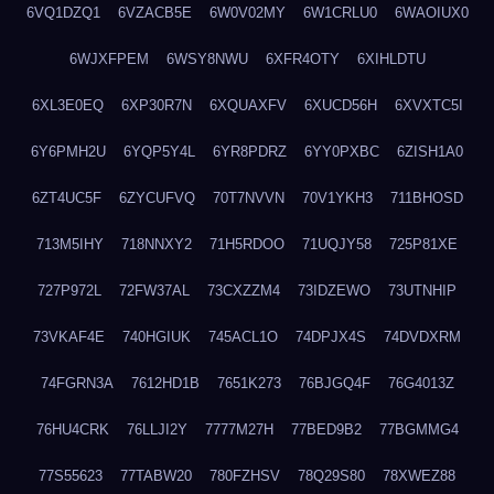
6VQ1DZQ1
6VZACB5E
6W0V02MY
6W1CRLU0
6WAOIUX0
6WJXFPEM
6WSY8NWU
6XFR4OTY
6XIHLDTU
6XL3E0EQ
6XP30R7N
6XQUAXFV
6XUCD56H
6XVXTC5I
6Y6PMH2U
6YQP5Y4L
6YR8PDRZ
6YY0PXBC
6ZISH1A0
6ZT4UC5F
6ZYCUFVQ
70T7NVVN
70V1YKH3
711BHOSD
713M5IHY
718NNXY2
71H5RDOO
71UQJY58
725P81XE
727P972L
72FW37AL
73CXZZM4
73IDZEWO
73UTNHIP
73VKAF4E
740HGIUK
745ACL1O
74DPJX4S
74DVDXRM
74FGRN3A
7612HD1B
7651K273
76BJGQ4F
76G4013Z
76HU4CRK
76LLJI2Y
7777M27H
77BED9B2
77BGMMG4
77S55623
77TABW20
780FZHSV
78Q29S80
78XWEZ88