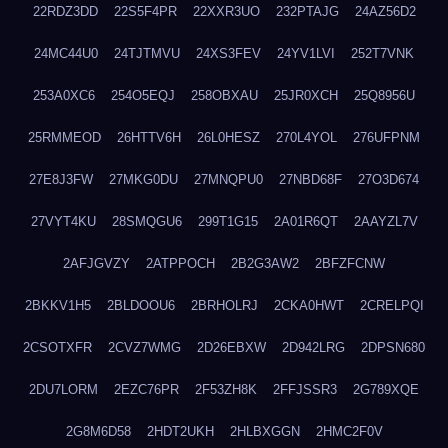
22RDZ3DD
22S5F4PR
22XXR3UO
232PTAJG
24AZ56D2
24MC44U0
24TJTMVU
24XS3FEV
24YV1LVI
252T7VNK
253A0XC6
254O5EQJ
258OBXAU
25JR0XCH
25Q8956U
25RMMEOD
26HTTV6H
26L0HESZ
270L4YOL
276UFPNM
27E8J3FW
27MKG0DU
27MNQPU0
27NBD68F
27O3D674
27VYT4KU
28SMQGU6
299T1G15
2A01R6QT
2AAYZL7V
2AFJGVZY
2ATPPOCH
2B2G3AW2
2BFZFCNW
2BKKV1H5
2BLDOOU6
2BRHOLRJ
2CKA0HWT
2CRELPQI
2CSOTXFR
2CVZ7WMG
2D26EBXW
2D942LRG
2DPSN680
2DU7LORM
2EZC76PR
2F53ZH8K
2FFJSSR3
2G789XQE
2G8M6D58
2HDT2UKH
2HLBXGGN
2HMC2F0V