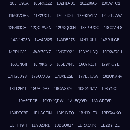
10LFO9CA
10SRNZZ2
10ZH1AUS
10ZZI8A5
1103WHO1
11MGVORK
11P2UCTJ
126I93O6
12FS3WHV
12HZ1JWW
12K469CE
12QCPWZN
12UKQO0N
133P7UOC
13COV7L8
14GYHZ3D
14H4A825
14M9BJ75
14NJ13LJ
14PRJLGB
14PRLC85
14WY7OYZ
1546DY9V
15B2SHBQ
15C9WR6H
160ON64P
16P9KSF6
16SBWI43
16U7RZJT
179PIGYE
17HG5UY8
17SO7X9S
17UXEZ2B
17VE7UAW
181QKVNV
18FL2H11
18UVF9V8
19CWX8Y9
19S0NNZV
19SYNG2F
19V5GFDB
19YDYQRW
1AU5Q96D
1AXWRT6R
1B3DEC8P
1BHACZIN
1BI91YFQ
1BNJXLZ0
1BR5X4KO
1CFFT9FI
1D9U2JR1
1DBSQ817
1DRJ3XP8
1E2BYTZD