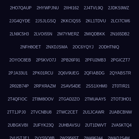
2HO7QAUP
2HYWPJNU
2IIHI162
2J4TVL9Q
2JDKS9WZ
2JG4QYDE
2JSJLGSQ
2KKCIQS5
2KL1TDVU
2LCI7CW6
2LN9C5H3
2LVOI55N
2M7YMERZ
2MIQDBKK
2N165DB2
2NFH8OET
2NXDJSMA
2OC6YQYJ
2ODHTNIQ
2OYOC8EB
2P5KVO7J
2PB26F91
2PFU2MB3
2PGICZT7
2PJA33U1
2PK01RCU
2Q6V9UEG
2QFIABDG
2QYABSTR
2R02B74P
2RPXRAZM
2SAV54DE
2SS1XHM0
2T0TIR21
2T4QFIOC
2T8M8OOV
2TGAD2ZO
2TMUAAY5
2TOT3HO1
2TT1JPJ0
2TVCNBU8
2TWC2CET
2U1JCAWR
2UABCBNW
2UBGKVBI
2UFYK23Q
2UHBAVSU
2UT1DWVT
2VA5KTQ4
2VUSTJE1
2VY55Q8B
2W29565T
2W496244
2WADJS4M