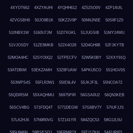
4XYOT662
4XZYAUHI
4YQHH612
4Z52SO0V
4ZP14UIL
4ZVGSBH0
50JO9B1K
50KZ2V9P
50NNJN5E
50S8F1Z0
510NBX1W
5160U7JM
51D7XGKL
51JUGSIB
51MY24WU
51VJOSDY
51ZE8MKB
522X4O28
52D4GH9B
52FJKYTB
52MOA4HC
52SYO0Q2
52TPECFV
52W5K0BY
52XXY91Q
53ATDBWI
53EKZAMH
53Z8FUAW
54PKU5CO
551HGV0S
553WPS4S
55FLR3W1
55IE9L4V
55JKJF3L
55NCOA72
55QDIRSM
55XAQHMU
56975PIR
56GSA0U2
56QN3KEB
56SCV4BG
571FDQ4T
5771DEGW
57G6BV7Y
57IUFJJS
57LA2HJ6
57N9R0VG
57Z141YR
584ZQC53
58G12L5U
595U946N
59BSESDJ
59FRMR7X
59T11ZKH
5AFUR9TL