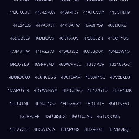
441OKOJO
4474ZR0W
4489NF37
44AFGVXY
44CGH1H9
44E14L85
44VA5KJF
44XI8AFW
45A3IPS9
4601IURZ
46DGB3L9
46DLKJV6
46KT56QV
4728GJZN
47CQFY0O
47JMVITW
47TRZS70
47W8J2J2
48QJBQ0X
49MZ8W4O
49R1GYE9
49SPF3MJ
49WWVPJU
4B13IA3F
4B1N5SGO
4BOKJ6KQ
4C9HCESS
4D64LFAR
4D90P4CC
4DV2LKB3
4DWPQY14
4DYW6NWM
4DZ5J3RQ
4E402GTO
4E4R43JK
4EE6J1ME
4ENC34CO
4F88GRG8
4FDT5ITF
4GHTKFV1
4GJRPJFP
4GLC8SBG
4GOTUJAD
4GTUQOMS
4H5VY3Z1
4HCW1AJA
4HINPU4S
4HSR603T
4HVMV9QI