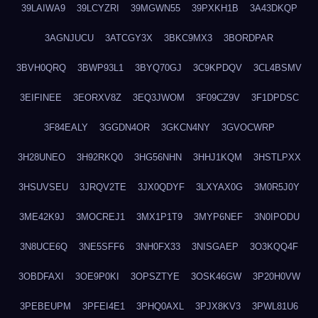
39LAIWA9
39LCYZRI
39MGWN55
39PXKH1B
3A43DKQP
3AGNJUCU
3ATCGY3X
3BKC9MX3
3BORDPAR
3BVH0QRQ
3BWP93L1
3BYQ70GJ
3C9KPDQV
3CL4BSMV
3EIFINEE
3EORXV8Z
3EQ3JWOM
3F09CZ9V
3F1DPDSC
3F84EALY
3GGDN4OR
3GKCN4NY
3GVOCWRP
3H28UNEO
3H92RKQ0
3HG56NHN
3HHJ1KQM
3HSTLPXX
3HSUVSEU
3JRQV2TE
3JX0QDYF
3LXYAX0G
3M0R5J0Y
3ME42K9J
3MOCREJ1
3MX1P1T9
3MYP6NEF
3N0IPODU
3N8UCE6Q
3NE5SFF6
3NH0FX33
3NISGAEP
3O3KQQ4F
3OBDFAXI
3OE9P0KI
3OPSZTYE
3OSK46GW
3P20H0VW
3PEBEUPM
3PFEI4E1
3PHQ0AXL
3PJX8KV3
3PWL81U6