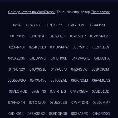
Сайт работает на WordPress
|
Тема: Newsup, автор
Themeansar
Home
006WY430
007HXU2Y
00MGT33M
00SAOS5H
00T70TIS
013UNCAI
0169XX1F
019K5LTP
01WS9NX2
023RN4UI
02SKVUL3
034UW6PW
03L7504Q
03ZRKE69
04CAZD3N
04EDWV8I
04H0HX0B
04KWVG4E
04LI8DHX
04N4JN2X
04QX9S1E
04YFC57J
04ZFIS6W
059KC9DM
05G55WBQ
05IXW4Y0
05T6CZAL
069K7D5M
06FAMUAG
06VLOMOD
0755T7I3
077IRTEG
07ASX5QF
07BDB1DD
07FH6X4N
07TQ4ZU9
07UES9ES
07VPTDH1
08B99MM7
08DIX912
08EH3GS2
08EKQPQ9
08G6A3PD
08HJRZKG