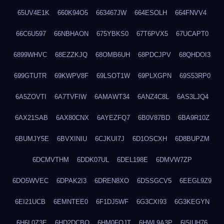
65UV4E1K
660K94O5
663467JW
664ESOLH
664FNVV4
66C6U597
66NBHAON
675YBKS0
67T6PVX5
67UCAPT0
6899WHVC
68EZZKJQ
68OMB6UH
68PDCJPV
68QHDOI3
699GTUTR
69KWPV8F
69LSOT1W
69PLXGPN
69S53RP0
6A5ZOVTI
6A7TVFIW
6AMAWT34
6ANZ4C8L
6AS3LJQ4
6AX21SAB
6AX80CNX
6AYEZFQ7
6B0V87BD
6BA9R10Z
6BUMJY5E
6BVXINIU
6CJKUI7J
6D1OSCXH
6D8BUPZM
6DCMVTHM
6DDK07UL
6DEL198E
6DMVW7ZP
6DO5WVEC
6DPAK2I3
6DREN8XO
6DSSGCV5
6EEGL9Z9
6EI21UCB
6EMNTEE0
6F1DJ5WF
6G3CXI93
6G3KEGYN
6H6L0Z3E
6HD2DCBO
6HM0FQJT
6HWL9A3P
6I5IUH76