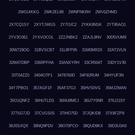
2WGUIKKG
2WK2EL88
2WNPNKRH
2WV0ZHMD
2X7CQ1SY
2XYTJWGS
2Y7I1IC2
2YKK8NSK
2YT95AO1
2YV3O361
2YXVOCOL
2Z2JNBKZ
2ZAJL9NV
30D5VUM9
30W729OG
31BVSCBT
31L8FP95
31M0MR2X
32AT2VLN
32MATDBP
336RPFHA
33ANXYRH
33CR504T
33DY1V30
33T04ZZ0
3404O7P1
3478760D
34F92RUM
34HYUF3N
34Y7PBO1
357AGF1F
35AF37G3
35HVS0VG
35MJZMAN
35O1QNFZ
36HUTLDS
36NU8MEJ
36U7Y0NR
376J215Y
377SG7JD
37CVGS0S
37IHO75D
37JQKID8
37X9FZP9
38J0SXQX
38NQ9PDV
38O70PCO
38QUD9KX
39D3U3A0