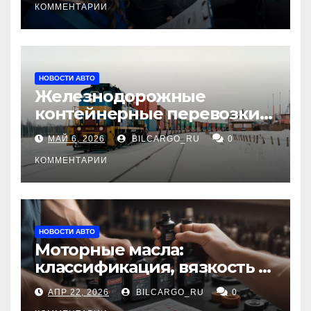
КОММЕНТАРИИ
НОВОСТИ АВТО
Железнодорожные
контейнерные перевозки
из Китая в Россию:
МАЙ 6, 2026
BILCARGO_RU
0
маршруты, сроки и
требования
КОММЕНТАРИИ
НОВОСТИ АВТО
Моторные масла:
классификация, вязкость и
рекомендации по выбору
АПР 22, 2026
BILCARGO_RU
0
для различных типов