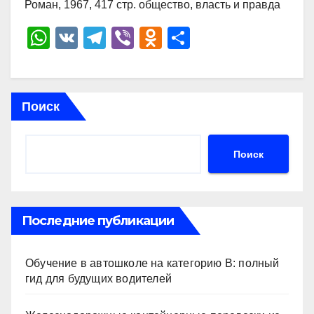
Роман, 1967, 417 стр. общество, власть и правда
W
V
T
Vi
O
О
h
K
el
b
d
тп
at
e
er
n
р
s
gr
o
а
Поиск
A
a
kl
в
p
m
a
и
Поиск
p
ss
ть
ni
ki
Последние публикации
Обучение в автошколе на категорию В: полный
гид для будущих водителей