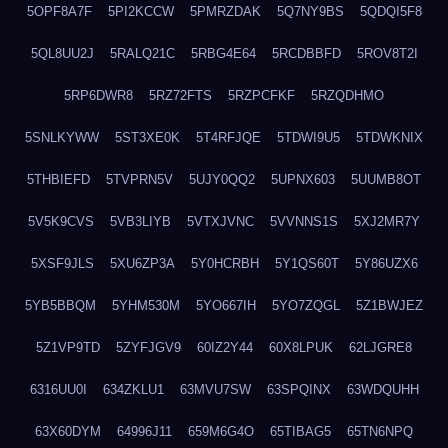
5OPF8A7F
5PI2KCCW
5PMRZDAK
5Q7NY9BS
5QDQI5F8
5QL8UU2J
5RALQ21C
5RBG4E64
5RCDBBFD
5ROV8T2I
5RP6DWR8
5RZ72FTS
5RZPCFKF
5RZQDHMO
5SNLKYWW
5ST3XE0K
5T4RFJQE
5TDWI9U5
5TDWKNIX
5THBIEFD
5TVPRN5V
5UJY0QQ2
5UPNX603
5UUMB8OT
5V5K9CVS
5VB3LIYB
5VTXJVNC
5VVNNS1S
5XJ2MR7Y
5XSF9JLS
5XU6ZP3A
5Y0HCRBH
5Y1QS60T
5Y86UZX6
5YB5BBQM
5YHM530M
5YO667IH
5YO7ZQGL
5Z1BWJEZ
5Z1VP9TD
5ZYFJGV9
60IZ2Y44
60X8LPUK
62LJGRE8
6316UU0I
634ZKLU1
63MVU7SW
63SPQINX
63WDQUHH
63X60DYM
64996J11
659M6G4O
65TIBAG5
65TN6NPQ