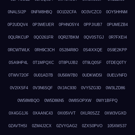
0NALSI2P
0NFM8HBQ
0O1D2CFA
0O3VCZC0
0OY5HHNM
0P2UDQV4
0P3WEUER
0PHNO5Y4
0PPJIUB7
0PUMEZB4
0QLRKCUP
0QO261FR
0QR27BKM
0QV0STGJ
0R7FXEI4
0RCWTWLK
0RH9C3CH
0S284R8O
0S4IXXQE
0S9E2KPP
0SA9HP4L
0T1MPQXC
0T8PUJB2
0T9LQ0SF
0TDEQ0TY
0TWV72OF
0U01AD7B
0U56W7B0
0UDKWD5I
0UELVNFD
0V2IXSF4
0V3N6SQF
0VJAC930
0VY5ZG3D
0W3LZD86
0W58MBQO
0W5D86N5
0W8SOPXW
0WY1BFPQ
0X4GG1J6
0XAANC43
0XI05VVT
0XLR0SZZ
0XW3VGXD
0ZAVTHSI
0ZM4J2CX
0ZVYGAG2
0ZXS0PVO
105XMS37