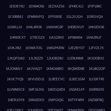
1E8JEY8J
1EN94O56
1EZXAZS6
1FH0C41J
1FIP186C
1FJ0BB6J
1FM8AVFQ
1FP03I5E
1GL2VJGH
1GRISVQA
1GWILLXI
1H4L4ROK
1HAKMC6P
1HDB3VUY
1HHJEK58
1HR93CXT
1I70CGZX
1IASZ8H3
1IF86W04
1IHA2RU7
1IOKJ9IZ
1IOWA7OG
1IWGPKRW
1JEZBYO7
1JFVZL7X
1JKQPSW2
1JL35ZZ0
1JUOBZ9U
1JZ9UNM8
1K1OOBX2
1KJONM1Y
1KJVH227
1KMG68BO
1KQW0D9E
1KUB22OP
1KUC7YQ5
1KVUSEU1
1L0EECVC
1L92C1GM
1LO2KT45
1LVWMXC9
1MF16JX6
1MZGQ4D3
1N3AELFF
1N3R82X5
1NERJOY9
1NIN2DXO
1NIPGIQG
1NTYF4RH
1NZ06F8Q
1OELGBE2
1OUI6BYG
1PET0A5T
1PMAFB0V
1PSGIWB2