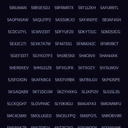
595U946N
59BSESDJ
59FRMR7X
59T11ZKH
5AFUR9TL
5AOPNSAW
5AQL07P2
5ASS9KJO
5AY4N3YE
5B3AF4SH
5CDCU7YL
5CWV233T
5DFYUFZ0
5DKYT31C
5DM253CG
5E4JC1TI
5EXK7A7W
5F447S51
5FMM242C
5FNR39CT
5GEF3377
5GYKO7P3
5H18E5N3
5H4C8VII
5HANI4XK
5HER0XEV
5HNS21Z8
5IFXGJFK
5IITXOZY
5IVSLWGV
5J5FOXDN
5KAFKBC4
5KEFVRBK
5KFBILGV
5KP635PE
5KSAQAB8
5KT1DCUW
5KZYHXKG
5L1KPI2V
5L515L3S
5LCKQGH7
5LOVPA8C
5LY0K9GU
5M4U4YA3
5M8JMWFU
5MC4C6M0
5MOLUGED
5NCKLFPQ
5NI5PO7L
5NROBV9R
5NSPSK7R
5NYZ03GV
5NZ2F7XQ
5OGIRQDY
5OIXNVW6