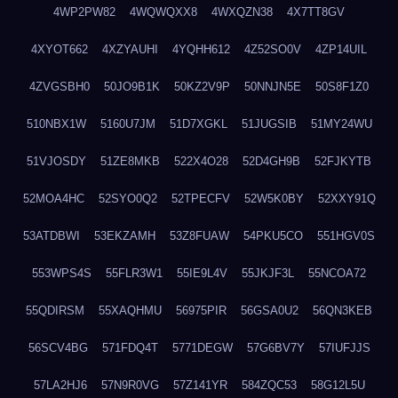
4WP2PW82
4WQWQXX8
4WXQZN38
4X7TT8GV
4XYOT662
4XZYAUHI
4YQHH612
4Z52SO0V
4ZP14UIL
4ZVGSBH0
50JO9B1K
50KZ2V9P
50NNJN5E
50S8F1Z0
510NBX1W
5160U7JM
51D7XGKL
51JUGSIB
51MY24WU
51VJOSDY
51ZE8MKB
522X4O28
52D4GH9B
52FJKYTB
52MOA4HC
52SYO0Q2
52TPECFV
52W5K0BY
52XXY91Q
53ATDBWI
53EKZAMH
53Z8FUAW
54PKU5CO
551HGV0S
553WPS4S
55FLR3W1
55IE9L4V
55JKJF3L
55NCOA72
55QDIRSM
55XAQHMU
56975PIR
56GSA0U2
56QN3KEB
56SCV4BG
571FDQ4T
5771DEGW
57G6BV7Y
57IUFJJS
57LA2HJ6
57N9R0VG
57Z141YR
584ZQC53
58G12L5U