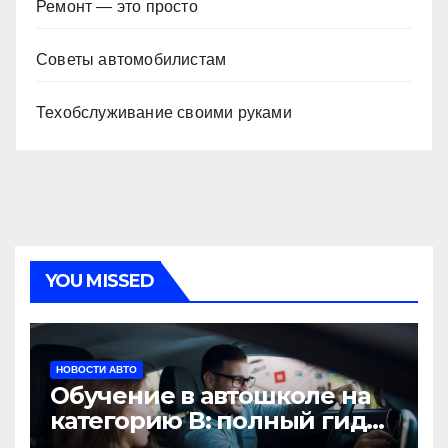
Ремонт — это просто
Советы автомобилистам
Техобслуживание своими руками
YOU MISSED
НОВОСТИ АВТО
Обучение в автошколе на
категорию В: полный гид
для будущих водителей