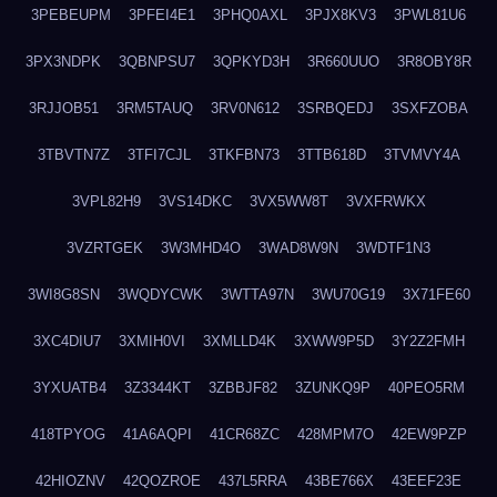
3PEBEUPM
3PFEI4E1
3PHQ0AXL
3PJX8KV3
3PWL81U6
3PX3NDPK
3QBNPSU7
3QPKYD3H
3R660UUO
3R8OBY8R
3RJJOB51
3RM5TAUQ
3RV0N612
3SRBQEDJ
3SXFZOBA
3TBVTN7Z
3TFI7CJL
3TKFBN73
3TTB618D
3TVMVY4A
3VPL82H9
3VS14DKC
3VX5WW8T
3VXFRWKX
3VZRTGEK
3W3MHD4O
3WAD8W9N
3WDTF1N3
3WI8G8SN
3WQDYCWK
3WTTA97N
3WU70G19
3X71FE60
3XC4DIU7
3XMIH0VI
3XMLLD4K
3XWW9P5D
3Y2Z2FMH
3YXUATB4
3Z3344KT
3ZBBJF82
3ZUNKQ9P
40PEO5RM
418TPYOG
41A6AQPI
41CR68ZC
428MPM7O
42EW9PZP
42HIOZNV
42QOZROE
437L5RRA
43BE766X
43EEF23E