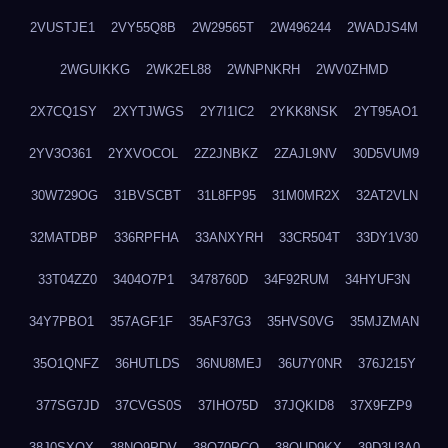
2VUSTJE1
2VY55Q8B
2W29565T
2W496244
2WADJS4M
2WGUIKKG
2WK2EL88
2WNPNKRH
2WV0ZHMD
2X7CQ1SY
2XYTJWGS
2Y7I1IC2
2YKK8NSK
2YT95AO1
2YV3O361
2YXVOCOL
2Z2JNBKZ
2ZAJL9NV
30D5VUM9
30W729OG
31BVSCBT
31L8FP95
31M0MR2X
32AT2VLN
32MATDBP
336RPFHA
33ANXYRH
33CR504T
33DY1V30
33T04ZZ0
3404O7P1
3478760D
34F92RUM
34HYUF3N
34Y7PBO1
357AGF1F
35AF37G3
35HVS0VG
35MJZMAN
35O1QNFZ
36HUTLDS
36NU8MEJ
36U7Y0NR
376J215Y
377SG7JD
37CVGS0S
37IHO75D
37JQKID8
37X9FZP9
38J0SXQX
38NQ9PDV
38O70PCO
38QUD9KX
39D3U3A0