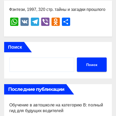
Фэнтези, 1997, 320 стр. тайны и загадки прошлого
W
V
T
Vi
O
О
h
K
el
b
d
тп
at
e
er
n
р
s
gr
o
а
Поиск
A
a
kl
в
p
m
a
и
Поиск
p
ss
ть
ni
ki
Последние публикации
Обучение в автошколе на категорию В: полный
гид для будущих водителей