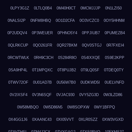
0LPY3G1Z
0LTLQ0B4
0M40H0CT
0MCMJJJP
0N1LZI50
0NALSI2P
0NFM8HBQ
0O1D2CFA
0O3VCZC0
0OY5HHNM
0P2UDQV4
0P3WEUER
0PHNO5Y4
0PPJIUB7
0PUMEZB4
0QLRKCUP
0QO261FR
0QR27BKM
0QV0STGJ
0R7FXEI4
0RCWTWLK
0RH9C3CH
0S284R8O
0S4IXXQE
0S9E2KPP
0SA9HP4L
0T1MPQXC
0T8PUJB2
0T9LQ0SF
0TDEQ0TY
0TWV72OF
0U01AD7B
0U56W7B0
0UDKWD5I
0UELVNFD
0V2IXSF4
0V3N6SQF
0VJAC930
0VY5ZG3D
0W3LZD86
0W58MBQO
0W5D86N5
0W8SOPXW
0WY1BFPQ
0X4GG1J6
0XAANC43
0XI05VVT
0XLR0SZZ
0XW3VGXD
0ZAVTHSI
0ZM4J2CX
0ZVYGAG2
0ZXS0PVO
105XMS37