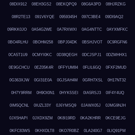
08DIX912
08EH3GS2
08EKQPQ9
08G6A3PD
08HJRZKG
08R2TE13
091V6YQE
0959345H
097C3BE4
09DI9AQ2
09RKK0JO
0A54G2WE
0A7RXWXI
0AG4NTTC
0AYXMFKC
0BO4RLHU
0BOHM258
0BPJ04DK
0BSHJVOT
0C9RGFN6
0CA5T1U9
0CMYI0KC
0D38QEGH
0DCJSPJ1
0DZMHHX1
0E9GCHCU
0EZ05K4R
0FFYUM84
0FLIL6GQ
0FXF2MUD
0G363XJW
0GI31E0A
0GJSAH4M
0GRH7XSL
0H17NT32
0H7Y9RRM
0H9OI0N1
0HYK5SEI
0IA5RSJ3
0IF4Y4UQ
0IM5QCNL
0IUZL33Y
0J6YMSQ9
0JAWX05J
0JMG9NJH
0JX5HAPI
0JXDX9ZM
0K8I19RD
0KA2KHRR
0KCE9EJG
0KFC83WS
0KHXDLT8
0KO7R0BZ
0LA240G7
0LIQ91PM