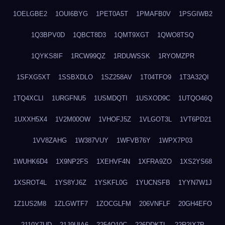
1OELGBE2
1OUI6BYG
1PET0A5T
1PMAFB0V
1PSGIWB2
1Q3BPV0D
1QBCT8D3
1QMT9XGT
1QWO8TSQ
1QYKS8IF
1RCW99QZ
1RDUWSSK
1RYOMZPR
1SFXG5XT
1SSBXDLO
1SZ258AV
1T04TFO9
1T3A32QI
1TQ4XCLI
1URGFNU5
1USMDQTI
1USXOD9C
1UTQO46Q
1UXXH5X4
1V2M00OW
1VHOFJ5Z
1VLGOT3L
1VT6PD21
1VV8ZAHG
1W387VUY
1WFVB76Y
1WPX7P03
1WUHK6D4
1X9NP2FS
1XEHVF4N
1XFRA9ZO
1XS2YS68
1XSROT4L
1YS8YJ6Z
1YSKFL0G
1YUCNSFB
1YYN7W1J
1Z1US2M8
1ZLGWTF7
1ZOCGLFM
206VNFLF
20GH4EFO
2110Y7UD
21J9UIA6
2254Q10C
226DDKTL
22R2IX7P