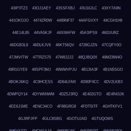
43IP3TZ3
43OJ1AEY
43SSFXBJ
43U16JLC
43XY7A9N
441OKOJO
4474ZR0W
4489NF37
44AFGVXY
44CGH1H9
44E14L85
44VA5KJF
44XI8AFW
45A3IPS9
4601IURZ
46DGB3L9
46DLKJV6
46KT56QV
4728GJZN
47CQFY0O
47JMVITW
47TRZS70
47W8J2J2
48QJBQ0X
49MZ8W4O
49R1GYE9
49SPF3MJ
49WWVPJU
4B13IA3F
4B1N5SGO
4BOKJ6KQ
4C9HCESS
4D64LFAR
4D90P4CC
4DV2LKB3
4DWPQY14
4DYW6NWM
4DZ5J3RQ
4E402GTO
4E4R43JK
4EE6J1ME
4ENC34CO
4F88GRG8
4FDT5ITF
4GHTKFV1
4GJRPJFP
4GLC8SBG
4GOTUJAD
4GTUQOMS
4H5VY3Z1
4HCW1AJA
4HINPU4S
4HSR603T
4HVMV9QI