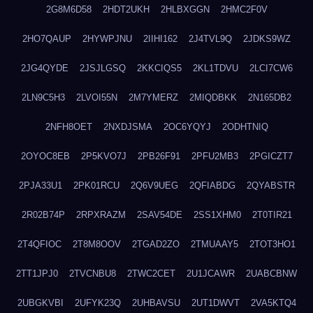
2G8M6D58
2HDT2UKH
2HLBXGGN
2HMC2F0V
2HO7QAUP
2HYWPJNU
2IIHI162
2J4TVL9Q
2JDKS9WZ
2JG4QYDE
2JSJLGSQ
2KKCIQS5
2KL1TDVU
2LCI7CW6
2LN9C5H3
2LVOI55N
2M7YMERZ
2MIQDBKK
2N165DB2
2NFH8OET
2NXDJSMA
2OC6YQYJ
2ODHTNIQ
2OYOC8EB
2P5KVO7J
2PB26F91
2PFU2MB3
2PGICZT7
2PJA33U1
2PK01RCU
2Q6V9UEG
2QFIABDG
2QYABSTR
2R02B74P
2RPXRAZM
2SAV54DE
2SS1XHM0
2T0TIR21
2T4QFIOC
2T8M8OOV
2TGAD2ZO
2TMUAAY5
2TOT3HO1
2TT1JPJ0
2TVCNBU8
2TWC2CET
2U1JCAWR
2UABCBNW
2UBGKVBI
2UFYK23Q
2UHBAVSU
2UT1DWVT
2VA5KTQ4