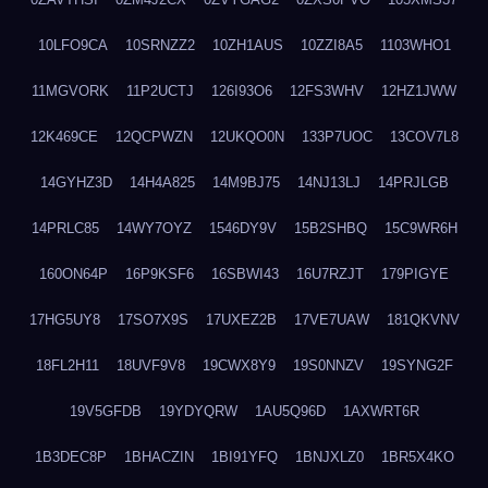
10LFO9CA
10SRNZZ2
10ZH1AUS
10ZZI8A5
1103WHO1
11MGVORK
11P2UCTJ
126I93O6
12FS3WHV
12HZ1JWW
12K469CE
12QCPWZN
12UKQO0N
133P7UOC
13COV7L8
14GYHZ3D
14H4A825
14M9BJ75
14NJ13LJ
14PRJLGB
14PRLC85
14WY7OYZ
1546DY9V
15B2SHBQ
15C9WR6H
160ON64P
16P9KSF6
16SBWI43
16U7RZJT
179PIGYE
17HG5UY8
17SO7X9S
17UXEZ2B
17VE7UAW
181QKVNV
18FL2H11
18UVF9V8
19CWX8Y9
19S0NNZV
19SYNG2F
19V5GFDB
19YDYQRW
1AU5Q96D
1AXWRT6R
1B3DEC8P
1BHACZIN
1BI91YFQ
1BNJXLZ0
1BR5X4KO