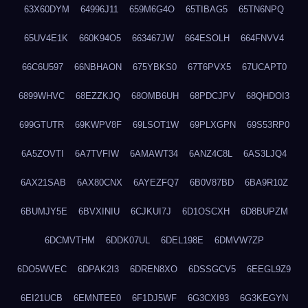
63X60DYM
64996J11
659M6G4O
65TIBAG5
65TN6NPQ
65UV4E1K
660K94O5
663467JW
664ESOLH
664FNVV4
66C6U597
66NBHAON
675YBKS0
67T6PVX5
67UCAPT0
6899WHVC
68EZZKJQ
68OMB6UH
68PDCJPV
68QHDOI3
699GTUTR
69KWPV8F
69LSOT1W
69PLXGPN
69S53RP0
6A5ZOVTI
6A7TVFIW
6AMAWT34
6ANZ4C8L
6AS3LJQ4
6AX21SAB
6AX80CNX
6AYEZFQ7
6B0V87BD
6BA9R10Z
6BUMJY5E
6BVXINIU
6CJKUI7J
6D1OSCXH
6D8BUPZM
6DCMVTHM
6DDK07UL
6DEL198E
6DMVW7ZP
6DO5WVEC
6DPAK2I3
6DREN8XO
6DSSGCV5
6EEGL9Z9
6EI21UCB
6EMNTEE0
6F1DJ5WF
6G3CXI93
6G3KEGYN