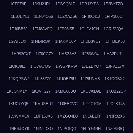
1CFFT9FI
1D9U2JR1
1DBSQ817
1DRJ3XP8
1E2BYTZD
1E8JEY8J
1EN94O56
1EZXAZS6
1FH0C41J
1FIP186C
1FJ0BB6J
1FM8AVFQ
1FP03I5E
1GL2VJGH
1GRISVQA
1GWILLXI
1H4L4ROK
1HAKMC6P
1HDB3VUY
1HHJEK58
1HR93CXT
1I70CGZX
1IASZ8H3
1IF86W04
1IHA2RU7
1IOKJ9IZ
1IOWA7OG
1IWGPKRW
1JEZBYO7
1JFVZL7X
1JKQPSW2
1JL35ZZ0
1JUOBZ9U
1JZ9UNM8
1K1OOBX2
1KJONM1Y
1KJVH227
1KMG68BO
1KQW0D9E
1KUB22OP
1KUC7YQ5
1KVUSEU1
1L0EECVC
1L92C1GM
1LO2KT45
1LVWMXC9
1MF16JX6
1MZGQ4D3
1N3AELFF
1N3R82X5
1NERJOY9
1NIN2DXO
1NIPGIQG
1NTYF4RH
1NZ06F8Q