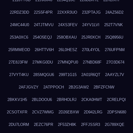
22RDZ3DD
22S5F4PR
22XXR3UO
232PTAJG
24AZ56D2
24MC44U0
24TJTMVU
24XS3FEV
24YV1LVI
252T7VNK
253A0XC6
254O5EQJ
258OBXAU
25JR0XCH
25Q8956U
25RMMEOD
26HTTV6H
26L0HESZ
270L4YOL
276UFPNM
27E8J3FW
27MKG0DU
27MNQPU0
27NBD68F
27O3D674
27VYT4KU
28SMQGU6
299T1G15
2A01R6QT
2AAYZL7V
2AFJGVZY
2ATPPOCH
2B2G3AW2
2BFZFCNW
2BKKV1H5
2BLDOOU6
2BRHOLRJ
2CKA0HWT
2CRELPQI
2CSOTXFR
2CVZ7WMG
2D26EBXW
2D942LRG
2DPSN680
2DU7LORM
2EZC76PR
2F53ZH8K
2FFJSSR3
2G789XQE