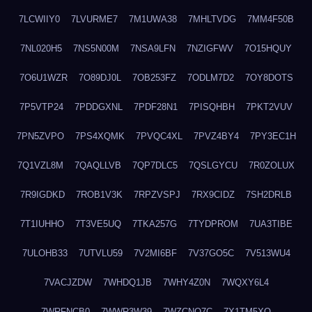
7LCWIIY0
7LVURME7
7M1UWA38
7MHLTVDG
7MM4F50B
7NL020H5
7NS5N00M
7NSA9LFN
7NZIGFWV
7O15HQUY
7O6U1WZR
7O89DJ0L
7OB253FZ
7ODLM7D2
7OY8DOTS
7P5VTP24
7PDDGXNL
7PDF28N1
7PISQHBH
7PKT2VUV
7PN5ZVPO
7PS4XQMK
7PVQC4XL
7PVZ4BY4
7PY3EC1H
7Q1VZL8M
7QAQLLVB
7QP7DLC5
7QSLGYCU
7R0ZOLUX
7R9IGDKD
7ROB1V3K
7RPZVSPJ
7RX9CIDZ
7SH2DRLB
7T1IUHHO
7T3VE5UQ
7TKA257G
7TYDPROM
7UA3TIBE
7ULOHB33
7UTVLU59
7V2MI6BF
7V37GO5C
7V513WU4
7VACJZDW
7WHDQ1JB
7WHY4Z0N
7WQXY6L4
7WRFNCB0
7WWR3W39
7WZCNQ7C
7X1TM5XQ