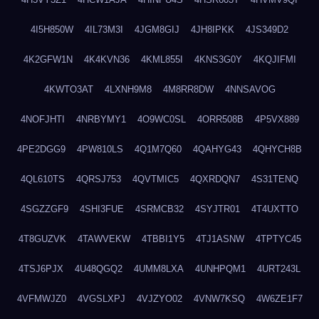
4I5H850W
4IL73M3I
4JGM8GIJ
4JH8IPKK
4JS349D2
4K2GFW1N
4K4KVN36
4KML855I
4KNS3G0Y
4KQJIFMI
4KWTO3AT
4LXNH9M8
4M8RR8DW
4NNSAVOG
4NOFJHTI
4NRBYMY1
4O9WC0SL
4ORR508B
4P5VX889
4PE2DGG9
4PW810LS
4Q1M7Q60
4QAHYG43
4QHYCH8B
4QL610TS
4QRSJ753
4QVTMIC5
4QXRDQN7
4S31TENQ
4SGZZGF9
4SHI3FUE
4SRMCB32
4SYJTR01
4T4UXTTO
4T8GUZVK
4TAWVEKW
4TBBI1Y5
4TJ1ASNW
4TPTYC45
4TSJ6PJX
4U48QGQ2
4UMM8LXA
4UNHPQM1
4URT243L
4VFMWJZ0
4VGSLXPJ
4VJZYO02
4VNW7KSQ
4W6ZE1F7