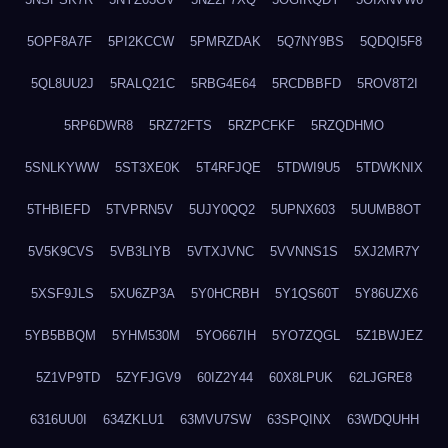
5OPF8A7F
5PI2KCCW
5PMRZDAK
5Q7NY9BS
5QDQI5F8
5QL8UU2J
5RALQ21C
5RBG4E64
5RCDBBFD
5ROV8T2I
5RP6DWR8
5RZ72FTS
5RZPCFKF
5RZQDHMO
5SNLKYWW
5ST3XE0K
5T4RFJQE
5TDWI9U5
5TDWKNIX
5THBIEFD
5TVPRN5V
5UJY0QQ2
5UPNX603
5UUMB8OT
5V5K9CVS
5VB3LIYB
5VTXJVNC
5VVNNS1S
5XJ2MR7Y
5XSF9JLS
5XU6ZP3A
5Y0HCRBH
5Y1QS60T
5Y86UZX6
5YB5BBQM
5YHM530M
5YO667IH
5YO7ZQGL
5Z1BWJEZ
5Z1VP9TD
5ZYFJGV9
60IZ2Y44
60X8LPUK
62LJGRE8
6316UU0I
634ZKLU1
63MVU7SW
63SPQINX
63WDQUHH