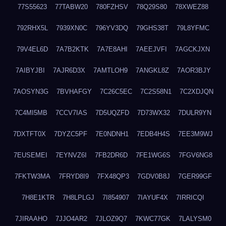
77S55623
77TABW20
780FZHSV
78Q29S80
78XWEZ88
792RHX5L
7939XN0C
796YV3DQ
79GHS38T
79L8YFMC
79V4EL6D
7A7B2KTK
7A7E8AHI
7AEEJVFI
7AGCKJXN
7AIBYJBI
7AJR6D3X
7AMTLOH9
7ANGKL8Z
7AOR3BJY
7AOSYN3G
7BVHAFGY
7C26C5EC
7C2S58N1
7C2XDJQN
7C4MI5MB
7CCV7IAS
7D5UQZFD
7D73WX32
7DULR9YN
7DXTFT0X
7DYZC5PF
7E0NDNH1
7EDB4H4S
7EE3M9WJ
7EUSEMEI
7EYNVZ6I
7FB2DR6D
7FE1WG6S
7FGV6NG8
7FKTW3MA
7FRYD8I9
7FX48QP3
7GDV0B8J
7GER99GF
7H8E1KTR
7H8LPLGJ
7I854907
7IAYUF4X
7IRRICQI
7JIRAAHO
7JJO4AR2
7JLOZ9Q7
7KWC77GK
7LALYSM0