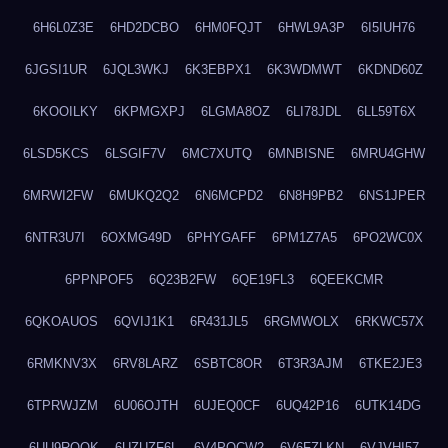
6H6L0Z3E
6HD2DCBO
6HM0FQJT
6HWL9A3P
6I5IUH76
6JGSI1UR
6JQL3WKJ
6K3EBPX1
6K3WDMWT
6KDND60Z
6KOOILKY
6KPMGXPJ
6LGMA8OZ
6LI78JDL
6LL59T6X
6LSD5KCS
6LSGIF7V
6MC7XUTQ
6MNBISNE
6MRU4GHW
6MRWI2FW
6MUKQ2Q2
6N6MCPD2
6N8H9PB2
6NS1JPER
6NTR3U7I
6OXMG49D
6PHYGAFF
6PM1Z7A5
6PO2WC0X
6PPNPOF5
6Q23B2FW
6QE19FL3
6QEEKCMR
6QKOAUOS
6QVIJ1K1
6R431JL5
6RGMWOLX
6RKWC57X
6RMKNV3X
6RV8LARZ
6SBTC8OR
6T3R3AJM
6TKE2JE3
6TPRWJZM
6U06OJTH
6UJEQ0CF
6UQ42P16
6UTK14DG
6UU9ROQK
6UZUZF6L
6V4POCW2
6V6FZLKN
6VJVHI57