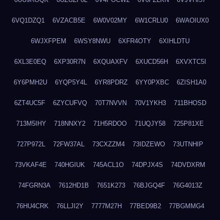
6VQ1DZQ1
6VZACB5E
6W0V02MY
6W1CRLU0
6WAOIUX0
6WJXFPEM
6WSY8NWU
6XFR4OTY
6XIHLDTU
6XL3E0EQ
6XP30R7N
6XQUAXFV
6XUCD56H
6XVXTC5I
6Y6PMH2U
6YQP5Y4L
6YR8PDRZ
6YY0PXBC
6ZISH1A0
6ZT4UC5F
6ZYCUFVQ
70T7NVVN
70V1YKH3
711BHOSD
713M5IHY
718NNXY2
71H5RDOO
71UQJY58
725P81XE
727P972L
72FW37AL
73CXZZM4
73IDZEWO
73UTNHIP
73VKAF4E
740HGIUK
745ACL1O
74DPJX4S
74DVDXRM
74FGRN3A
7612HD1B
7651K273
76BJGQ4F
76G4013Z
76HU4CRK
76LLJI2Y
7777M27H
77BED9B2
77BGMMG4