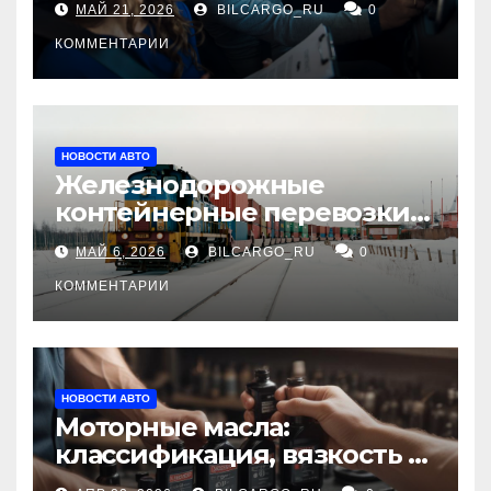
МАЙ 21, 2026
BILCARGO_RU
0
КОММЕНТАРИИ
НОВОСТИ АВТО
Железнодорожные
контейнерные перевозки
из Китая в Россию:
МАЙ 6, 2026
BILCARGO_RU
0
маршруты, сроки и
требования
КОММЕНТАРИИ
НОВОСТИ АВТО
Моторные масла:
классификация, вязкость и
рекомендации по выбору