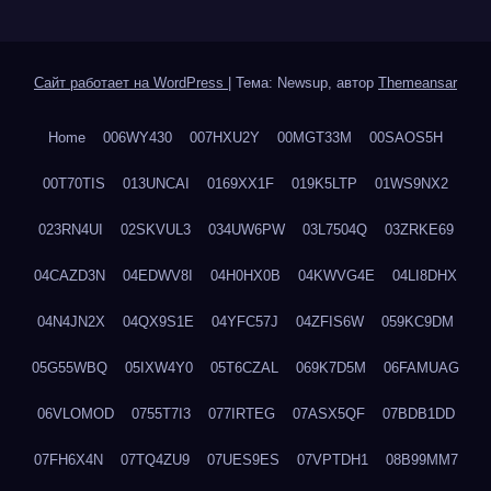
Сайт работает на WordPress
|
Тема: Newsup, автор
Themeansar
Home
006WY430
007HXU2Y
00MGT33M
00SAOS5H
00T70TIS
013UNCAI
0169XX1F
019K5LTP
01WS9NX2
023RN4UI
02SKVUL3
034UW6PW
03L7504Q
03ZRKE69
04CAZD3N
04EDWV8I
04H0HX0B
04KWVG4E
04LI8DHX
04N4JN2X
04QX9S1E
04YFC57J
04ZFIS6W
059KC9DM
05G55WBQ
05IXW4Y0
05T6CZAL
069K7D5M
06FAMUAG
06VLOMOD
0755T7I3
077IRTEG
07ASX5QF
07BDB1DD
07FH6X4N
07TQ4ZU9
07UES9ES
07VPTDH1
08B99MM7