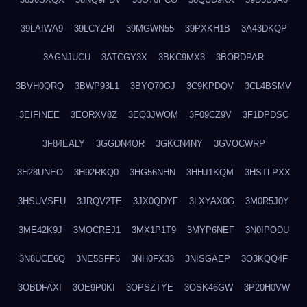
39LAIWA9
39LCYZRI
39MGWN55
39PXKH1B
3A43DKQP
3AGNJUCU
3ATCGY3X
3BKC9MX3
3BORDPAR
3BVH0QRQ
3BWP93L1
3BYQ70GJ
3C9KPDQV
3CL4BSMV
3EIFINEE
3EORXV8Z
3EQ3JWOM
3F09CZ9V
3F1DPDSC
3F84EALY
3GGDN4OR
3GKCN4NY
3GVOCWRP
3H28UNEO
3H92RKQ0
3HG56NHN
3HHJ1KQM
3HSTLPXX
3HSUVSEU
3JRQV2TE
3JX0QDYF
3LXYAX0G
3M0R5J0Y
3ME42K9J
3MOCREJ1
3MX1P1T9
3MYP6NEF
3N0IPODU
3N8UCE6Q
3NE5SFF6
3NH0FX33
3NISGAEP
3O3KQQ4F
3OBDFAXI
3OE9P0KI
3OPSZTYE
3OSK46GW
3P20H0VW