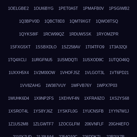
1OELGBE2
1OUI6BYG
1PET0A5T
1PMAFB0V
1PSGIWB2
1Q3BPV0D
1QBCT8D3
1QMT9XGT
1QWO8TSQ
1QYKS8IF
1RCW99QZ
1RDUWSSK
1RYOMZPR
1SFXG5XT
1SSBXDLO
1SZ258AV
1T04TFO9
1T3A32QI
1TQ4XCLI
1URGFNU5
1USMDQTI
1USXOD9C
1UTQO46Q
1UXXH5X4
1V2M00OW
1VHOFJ5Z
1VLGOT3L
1VT6PD21
1VV8ZAHG
1W387VUY
1WFVB76Y
1WPX7P03
1WUHK6D4
1X9NP2FS
1XEHVF4N
1XFRA9ZO
1XS2YS68
1XSROT4L
1YS8YJ6Z
1YSKFL0G
1YUCNSFB
1YYN7W1J
1Z1US2M8
1ZLGWTF7
1ZOCGLFM
206VNFLF
20GH4EFO
2110Y7UD
21J9UIA6
2254Q10C
226DDKTL
22R2IX7P