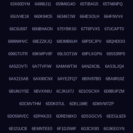
63X60DYM
64996J11
659M6G4O
65TIBAG5
65TN6NPQ
65UV4E1K
660K94O5
663467JW
664ESOLH
664FNVV4
66C6U597
66NBHAON
675YBKS0
67T6PVX5
67UCAPT0
6899WHVC
68EZZKJQ
68OMB6UH
68PDCJPV
68QHDOI3
699GTUTR
69KWPV8F
69LSOT1W
69PLXGPN
69S53RP0
6A5ZOVTI
6A7TVFIW
6AMAWT34
6ANZ4C8L
6AS3LJQ4
6AX21SAB
6AX80CNX
6AYEZFQ7
6B0V87BD
6BA9R10Z
6BUMJY5E
6BVXINIU
6CJKUI7J
6D1OSCXH
6D8BUPZM
6DCMVTHM
6DDK07UL
6DEL198E
6DMVW7ZP
6DO5WVEC
6DPAK2I3
6DREN8XO
6DSSGCV5
6EEGL9Z9
6EI21UCB
6EMNTEE0
6F1DJ5WF
6G3CXI93
6G3KEGYN