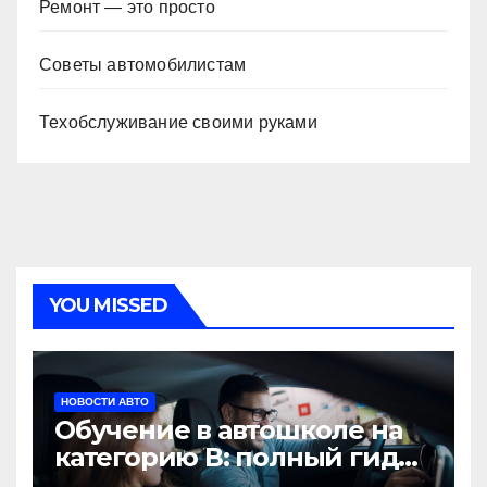
Ремонт — это просто
Советы автомобилистам
Техобслуживание своими руками
YOU MISSED
НОВОСТИ АВТО
Обучение в автошколе на
категорию В: полный гид
для будущих водителей