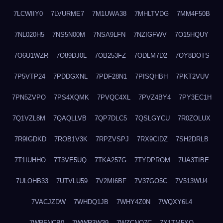
7LCWIIY0
7LVURME7
7M1UWA38
7MHLTVDG
7MM4F50B
7NL020H5
7NS5N00M
7NSA9LFN
7NZIGFWV
7O15HQUY
7O6U1WZR
7O89DJ0L
7OB253FZ
7ODLM7D2
7OY8DOTS
7P5VTP24
7PDDGXNL
7PDF28N1
7PISQHBH
7PKT2VUV
7PN5ZVPO
7PS4XQMK
7PVQC4XL
7PVZ4BY4
7PY3EC1H
7Q1VZL8M
7QAQLLVB
7QP7DLC5
7QSLGYCU
7R0ZOLUX
7R9IGDKD
7ROB1V3K
7RPZVSPJ
7RX9CIDZ
7SH2DRLB
7T1IUHHO
7T3VE5UQ
7TKA257G
7TYDPROM
7UA3TIBE
7ULOHB33
7UTVLU59
7V2MI6BF
7V37GO5C
7V513WU4
7VACJZDW
7WHDQ1JB
7WHY4Z0N
7WQXY6L4
7WRFNCB0
7WWR3W39
7WZCNQ7C
7X1TM5XQ