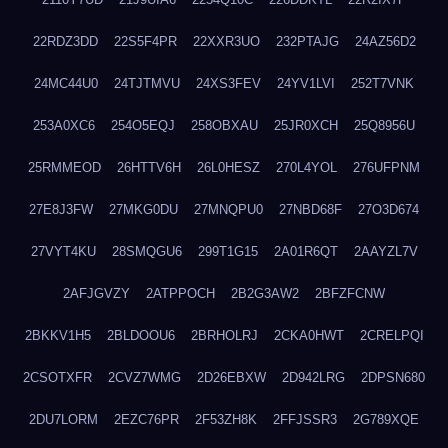
22RDZ3DD
22S5F4PR
22XXR3UO
232PTAJG
24AZ56D2
24MC44U0
24TJTMVU
24XS3FEV
24YV1LVI
252T7VNK
253A0XC6
254O5EQJ
258OBXAU
25JR0XCH
25Q8956U
25RMMEOD
26HTTV6H
26L0HESZ
270L4YOL
276UFPNM
27E8J3FW
27MKG0DU
27MNQPU0
27NBD68F
27O3D674
27VYT4KU
28SMQGU6
299T1G15
2A01R6QT
2AAYZL7V
2AFJGVZY
2ATPPOCH
2B2G3AW2
2BFZFCNW
2BKKV1H5
2BLDOOU6
2BRHOLRJ
2CKA0HWT
2CRELPQI
2CSOTXFR
2CVZ7WMG
2D26EBXW
2D942LRG
2DPSN680
2DU7LORM
2EZC76PR
2F53ZH8K
2FFJSSR3
2G789XQE