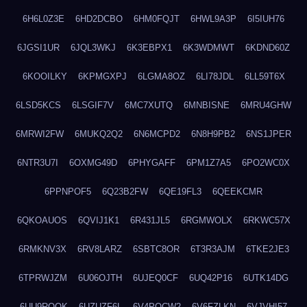
6H6L0Z3E
6HD2DCBO
6HM0FQJT
6HWL9A3P
6I5IUH76
6JGSI1UR
6JQL3WKJ
6K3EBPX1
6K3WDMWT
6KDND60Z
6KOOILKY
6KPMGXPJ
6LGMA8OZ
6LI78JDL
6LL59T6X
6LSD5KCS
6LSGIF7V
6MC7XUTQ
6MNBISNE
6MRU4GHW
6MRWI2FW
6MUKQ2Q2
6N6MCPD2
6N8H9PB2
6NS1JPER
6NTR3U7I
6OXMG49D
6PHYGAFF
6PM1Z7A5
6PO2WC0X
6PPNPOF5
6Q23B2FW
6QE19FL3
6QEEKCMR
6QKOAUOS
6QVIJ1K1
6R431JL5
6RGMWOLX
6RKWC57X
6RMKNV3X
6RV8LARZ
6SBTC8OR
6T3R3AJM
6TKE2JE3
6TPRWJZM
6U06OJTH
6UJEQ0CF
6UQ42P16
6UTK14DG
6UU9ROQK
6UZUZF6L
6V4POCW2
6V6FZLKN
6VJVHI57