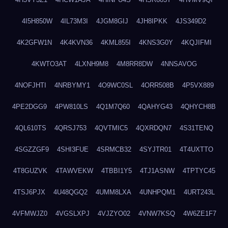
4I5H850W
4IL73M3I
4JGM8GIJ
4JH8IPKK
4JS349D2
4K2GFW1N
4K4KVN36
4KML855I
4KNS3G0Y
4KQJIFMI
4KWTO3AT
4LXNH9M8
4M8RR8DW
4NNSAVOG
4NOFJHTI
4NRBYMY1
4O9WC0SL
4ORR508B
4P5VX889
4PE2DGG9
4PW810LS
4Q1M7Q60
4QAHYG43
4QHYCH8B
4QL610TS
4QRSJ753
4QVTMIC5
4QXRDQN7
4S31TENQ
4SGZZGF9
4SHI3FUE
4SRMCB32
4SYJTR01
4T4UXTTO
4T8GUZVK
4TAWVEKW
4TBBI1Y5
4TJ1ASNW
4TPTYC45
4TSJ6PJX
4U48QGQ2
4UMM8LXA
4UNHPQM1
4URT243L
4VFMWJZ0
4VGSLXPJ
4VJZYO02
4VNW7KSQ
4W6ZE1F7