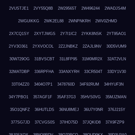
2VUSTJE1
2VY55Q8B
2W29565T
2W496244
2WADJS4M
2WGUIKKG
2WK2EL88
2WNPNKRH
2WV0ZHMD
2X7CQ1SY
2XYTJWGS
2Y7I1IC2
2YKK8NSK
2YT95AO1
2YV3O361
2YXVOCOL
2Z2JNBKZ
2ZAJL9NV
30D5VUM9
30W729OG
31BVSCBT
31L8FP95
31M0MR2X
32AT2VLN
32MATDBP
336RPFHA
33ANXYRH
33CR504T
33DY1V30
33T04ZZ0
3404O7P1
3478760D
34F92RUM
34HYUF3N
34Y7PBO1
357AGF1F
35AF37G3
35HVS0VG
35MJZMAN
35O1QNFZ
36HUTLDS
36NU8MEJ
36U7Y0NR
376J215Y
377SG7JD
37CVGS0S
37IHO75D
37JQKID8
37X9FZP9
38J0SXQX
38NQ9PDV
38O70PCO
38QUD9KX
39D3U3A0