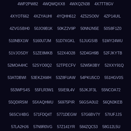
4WP2PW82
4WQWQXX8
4WXQZN38
4X7TT8GV
4XYOT662
4XZYAUHI
4YQHH612
4Z52SO0V
4ZP14UIL
4ZVGSBH0
50JO9B1K
50KZ2V9P
50NNJN5E
50S8F1Z0
510NBX1W
5160U7JM
51D7XGKL
51JUGSIB
51MY24WU
51VJOSDY
51ZE8MKB
522X4O28
52D4GH9B
52FJKYTB
52MOA4HC
52SYO0Q2
52TPECFV
52W5K0BY
52XXY91Q
53ATDBWI
53EKZAMH
53Z8FUAW
54PKU5CO
551HGV0S
553WPS4S
55FLR3W1
55IE9L4V
55JKJF3L
55NCOA72
55QDIRSM
55XAQHMU
56975PIR
56GSA0U2
56QN3KEB
56SCV4BG
571FDQ4T
5771DEGW
57G6BV7Y
57IUFJJS
57LA2HJ6
57N9R0VG
57Z141YR
584ZQC53
58G12L5U