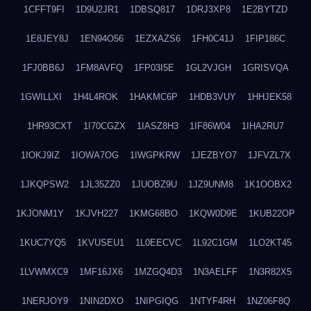
1CFFT9FI
1D9U2JR1
1DBSQ817
1DRJ3XP8
1E2BYTZD
1E8JEY8J
1EN94O56
1EZXAZS6
1FH0C41J
1FIP186C
1FJ0BB6J
1FM8AVFQ
1FP03I5E
1GL2VJGH
1GRISVQA
1GWILLXI
1H4L4ROK
1HAKMC6P
1HDB3VUY
1HHJEK58
1HR93CXT
1I70CGZX
1IASZ8H3
1IF86W04
1IHA2RU7
1IOKJ9IZ
1IOWA7OG
1IWGPKRW
1JEZBYO7
1JFVZL7X
1JKQPSW2
1JL35ZZ0
1JUOBZ9U
1JZ9UNM8
1K1OOBX2
1KJONM1Y
1KJVH227
1KMG68BO
1KQW0D9E
1KUB22OP
1KUC7YQ5
1KVUSEU1
1L0EECVC
1L92C1GM
1LO2KT45
1LVWMXC9
1MF16JX6
1MZGQ4D3
1N3AELFF
1N3R82X5
1NERJOY9
1NIN2DXO
1NIPGIQG
1NTYF4RH
1NZ06F8Q