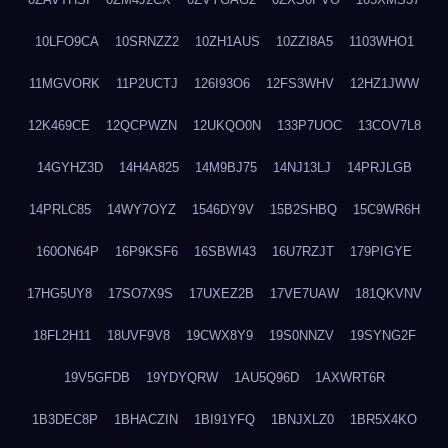
10LFO9CA
10SRNZZ2
10ZH1AUS
10ZZI8A5
1103WHO1
11MGVORK
11P2UCTJ
126I93O6
12FS3WHV
12HZ1JWW
12K469CE
12QCPWZN
12UKQO0N
133P7UOC
13COV7L8
14GYHZ3D
14H4A825
14M9BJ75
14NJ13LJ
14PRJLGB
14PRLC85
14WY7OYZ
1546DY9V
15B2SHBQ
15C9WR6H
160ON64P
16P9KSF6
16SBWI43
16U7RZJT
179PIGYE
17HG5UY8
17SO7X9S
17UXEZ2B
17VE7UAW
181QKVNV
18FL2H11
18UVF9V8
19CWX8Y9
19S0NNZV
19SYNG2F
19V5GFDB
19YDYQRW
1AU5Q96D
1AXWRT6R
1B3DEC8P
1BHACZIN
1BI91YFQ
1BNJXLZ0
1BR5X4KO