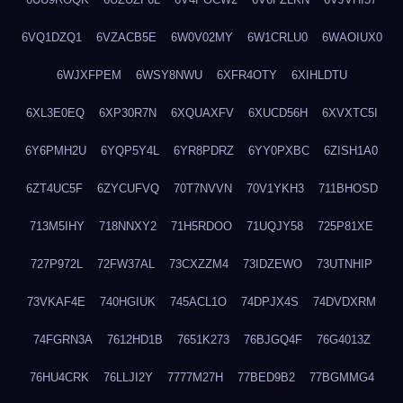
6VQ1DZQ1
6VZACB5E
6W0V02MY
6W1CRLU0
6WAOIUX0
6WJXFPEM
6WSY8NWU
6XFR4OTY
6XIHLDTU
6XL3E0EQ
6XP30R7N
6XQUAXFV
6XUCD56H
6XVXTC5I
6Y6PMH2U
6YQP5Y4L
6YR8PDRZ
6YY0PXBC
6ZISH1A0
6ZT4UC5F
6ZYCUFVQ
70T7NVVN
70V1YKH3
711BHOSD
713M5IHY
718NNXY2
71H5RDOO
71UQJY58
725P81XE
727P972L
72FW37AL
73CXZZM4
73IDZEWO
73UTNHIP
73VKAF4E
740HGIUK
745ACL1O
74DPJX4S
74DVDXRM
74FGRN3A
7612HD1B
7651K273
76BJGQ4F
76G4013Z
76HU4CRK
76LLJI2Y
7777M27H
77BED9B2
77BGMMG4