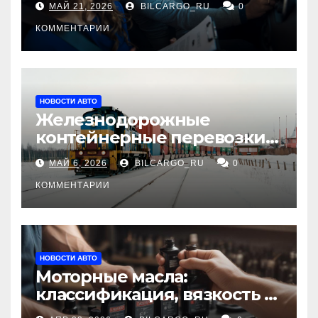
МАЙ 21, 2026
BILCARGO_RU
0
КОММЕНТАРИИ
НОВОСТИ АВТО
Железнодорожные
контейнерные перевозки
из Китая в Россию:
МАЙ 6, 2026
BILCARGO_RU
0
маршруты, сроки и
требования
КОММЕНТАРИИ
НОВОСТИ АВТО
Моторные масла:
классификация, вязкость и
рекомендации по выбору