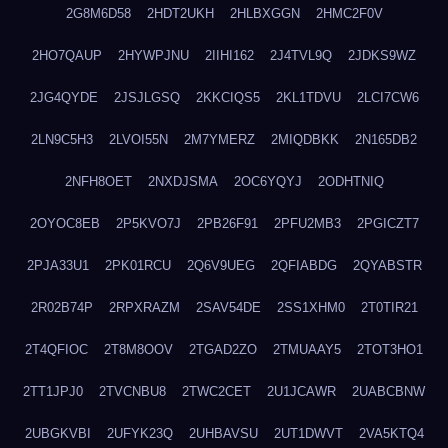
2G8M6D58
2HDT2UKH
2HLBXGGN
2HMC2F0V
2HO7QAUP
2HYWPJNU
2IIHI162
2J4TVL9Q
2JDKS9WZ
2JG4QYDE
2JSJLGSQ
2KKCIQS5
2KL1TDVU
2LCI7CW6
2LN9C5H3
2LVOI55N
2M7YMERZ
2MIQDBKK
2N165DB2
2NFH8OET
2NXDJSMA
2OC6YQYJ
2ODHTNIQ
2OYOC8EB
2P5KVO7J
2PB26F91
2PFU2MB3
2PGICZT7
2PJA33U1
2PK01RCU
2Q6V9UEG
2QFIABDG
2QYABSTR
2R02B74P
2RPXRAZM
2SAV54DE
2SS1XHM0
2T0TIR21
2T4QFIOC
2T8M8OOV
2TGAD2ZO
2TMUAAY5
2TOT3HO1
2TT1JPJ0
2TVCNBU8
2TWC2CET
2U1JCAWR
2UABCBNW
2UBGKVBI
2UFYK23Q
2UHBAVSU
2UT1DWVT
2VA5KTQ4