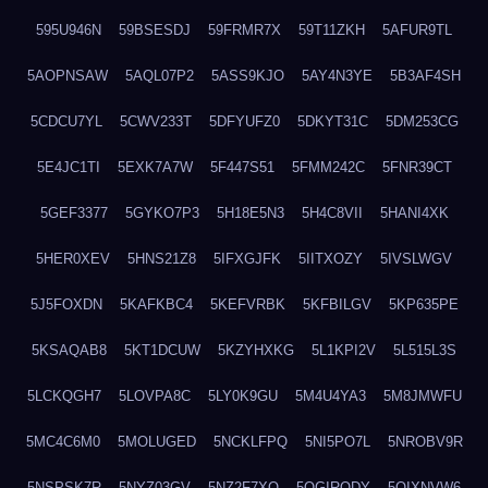
595U946N
59BSESDJ
59FRMR7X
59T11ZKH
5AFUR9TL
5AOPNSAW
5AQL07P2
5ASS9KJO
5AY4N3YE
5B3AF4SH
5CDCU7YL
5CWV233T
5DFYUFZ0
5DKYT31C
5DM253CG
5E4JC1TI
5EXK7A7W
5F447S51
5FMM242C
5FNR39CT
5GEF3377
5GYKO7P3
5H18E5N3
5H4C8VII
5HANI4XK
5HER0XEV
5HNS21Z8
5IFXGJFK
5IITXOZY
5IVSLWGV
5J5FOXDN
5KAFKBC4
5KEFVRBK
5KFBILGV
5KP635PE
5KSAQAB8
5KT1DCUW
5KZYHXKG
5L1KPI2V
5L515L3S
5LCKQGH7
5LOVPA8C
5LY0K9GU
5M4U4YA3
5M8JMWFU
5MC4C6M0
5MOLUGED
5NCKLFPQ
5NI5PO7L
5NROBV9R
5NSPSK7R
5NYZ03GV
5NZ2F7XQ
5OGIRQDY
5OIXNVW6