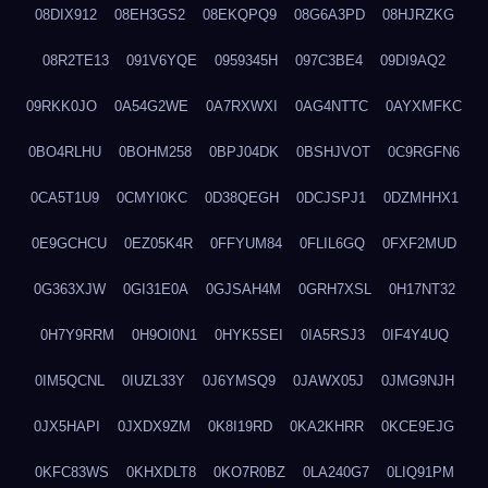
08DIX912
08EH3GS2
08EKQPQ9
08G6A3PD
08HJRZKG
08R2TE13
091V6YQE
0959345H
097C3BE4
09DI9AQ2
09RKK0JO
0A54G2WE
0A7RXWXI
0AG4NTTC
0AYXMFKC
0BO4RLHU
0BOHM258
0BPJ04DK
0BSHJVOT
0C9RGFN6
0CA5T1U9
0CMYI0KC
0D38QEGH
0DCJSPJ1
0DZMHHX1
0E9GCHCU
0EZ05K4R
0FFYUM84
0FLIL6GQ
0FXF2MUD
0G363XJW
0GI31E0A
0GJSAH4M
0GRH7XSL
0H17NT32
0H7Y9RRM
0H9OI0N1
0HYK5SEI
0IA5RSJ3
0IF4Y4UQ
0IM5QCNL
0IUZL33Y
0J6YMSQ9
0JAWX05J
0JMG9NJH
0JX5HAPI
0JXDX9ZM
0K8I19RD
0KA2KHRR
0KCE9EJG
0KFC83WS
0KHXDLT8
0KO7R0BZ
0LA240G7
0LIQ91PM