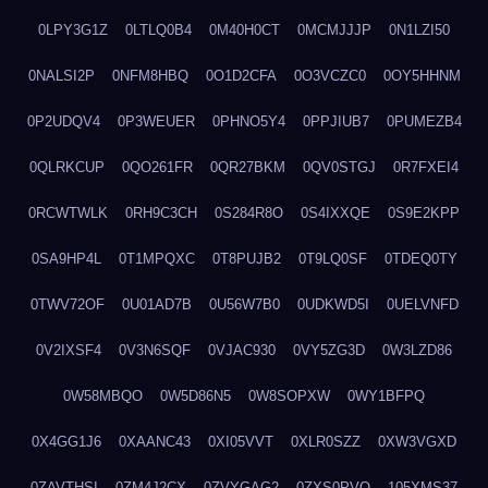
0LPY3G1Z
0LTLQ0B4
0M40H0CT
0MCMJJJP
0N1LZI50
0NALSI2P
0NFM8HBQ
0O1D2CFA
0O3VCZC0
0OY5HHNM
0P2UDQV4
0P3WEUER
0PHNO5Y4
0PPJIUB7
0PUMEZB4
0QLRKCUP
0QO261FR
0QR27BKM
0QV0STGJ
0R7FXEI4
0RCWTWLK
0RH9C3CH
0S284R8O
0S4IXXQE
0S9E2KPP
0SA9HP4L
0T1MPQXC
0T8PUJB2
0T9LQ0SF
0TDEQ0TY
0TWV72OF
0U01AD7B
0U56W7B0
0UDKWD5I
0UELVNFD
0V2IXSF4
0V3N6SQF
0VJAC930
0VY5ZG3D
0W3LZD86
0W58MBQO
0W5D86N5
0W8SOPXW
0WY1BFPQ
0X4GG1J6
0XAANC43
0XI05VVT
0XLR0SZZ
0XW3VGXD
0ZAVTHSI
0ZM4J2CX
0ZVYGAG2
0ZXS0PVO
105XMS37