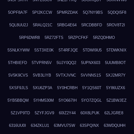
5OPF8A7F
5PI2KCCW
5PMRZDAK
5Q7NY9BS
5QDQI5F8
5QL8UU2J
5RALQ21C
5RBG4E64
5RCDBBFD
5ROV8T2I
5RP6DWR8
5RZ72FTS
5RZPCFKF
5RZQDHMO
5SNLKYWW
5ST3XE0K
5T4RFJQE
5TDWI9U5
5TDWKNIX
5THBIEFD
5TVPRN5V
5UJY0QQ2
5UPNX603
5UUMB8OT
5V5K9CVS
5VB3LIYB
5VTXJVNC
5VVNNS1S
5XJ2MR7Y
5XSF9JLS
5XU6ZP3A
5Y0HCRBH
5Y1QS60T
5Y86UZX6
5YB5BBQM
5YHM530M
5YO667IH
5YO7ZQGL
5Z1BWJEZ
5Z1VP9TD
5ZYFJGV9
60IZ2Y44
60X8LPUK
62LJGRE8
6316UU0I
634ZKLU1
63MVU7SW
63SPQINX
63WDQUHH