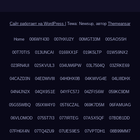
Сайт работает на WordPress
|
Тема: Newsup, автор
Themeansar
Home
006WY430
007HXU2Y
00MGT33M
00SAOS5H
00T70TIS
013UNCAI
0169XX1F
019K5LTP
01WS9NX2
023RN4UI
02SKVUL3
034UW6PW
03L7504Q
03ZRKE69
04CAZD3N
04EDWV8I
04H0HX0B
04KWVG4E
04LI8DHX
04N4JN2X
04QX9S1E
04YFC57J
04ZFIS6W
059KC9DM
05G55WBQ
05IXW4Y0
05T6CZAL
069K7D5M
06FAMUAG
06VLOMOD
0755T7I3
077IRTEG
07ASX5QF
07BDB1DD
07FH6X4N
07TQ4ZU9
07UES9ES
07VPTDH1
08B99MM7