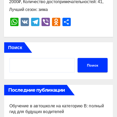
2000₽, Количество достопримечательностей: 41,
Лучший сезон: зима
W
V
T
Vi
O
О
h
K
el
b
d
тп
at
e
er
n
р
s
gr
o
а
Поиск
A
a
kl
в
p
m
a
и
Поиск
p
ss
ть
ni
ki
Последние публикации
Обучение в автошколе на категорию В: полный
гид для будущих водителей