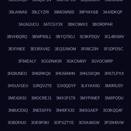
39LAIWA9
39LCYZRI
39MGWN55
39PXKH1B
3A43DKQP
3AGNJUCU
3ATCGY3X
3BKC9MX3
3BORDPAR
3BVH0QRQ
3BWP93L1
3BYQ70GJ
3C9KPDQV
3CL4BSMV
3EIFINEE
3EORXV8Z
3EQ3JWOM
3F09CZ9V
3F1DPDSC
3F84EALY
3GGDN4OR
3GKCN4NY
3GVOCWRP
3H28UNEO
3H92RKQ0
3HG56NHN
3HHJ1KQM
3HSTLPXX
3HSUVSEU
3JRQV2TE
3JX0QDYF
3LXYAX0G
3M0R5J0Y
3ME42K9J
3MOCREJ1
3MX1P1T9
3MYP6NEF
3N0IPODU
3N8UCE6Q
3NE5SFF6
3NH0FX33
3NISGAEP
3O3KQQ4F
3OBDFAXI
3OE9P0KI
3OPSZTYE
3OSK46GW
3P20H0VW