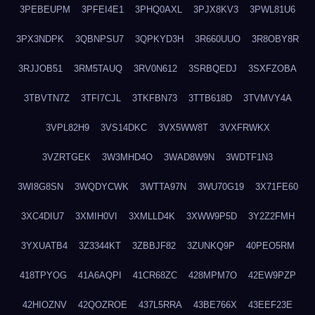
3PEBEUPM
3PFEI4E1
3PHQ0AXL
3PJX8KV3
3PWL81U6
3PX3NDPK
3QBNPSU7
3QPKYD3H
3R660UUO
3R8OBY8R
3RJJOB51
3RM5TAUQ
3RV0N612
3SRBQEDJ
3SXFZOBA
3TBVTN7Z
3TFI7CJL
3TKFBN73
3TTB618D
3TVMVY4A
3VPL82H9
3VS14DKC
3VX5WW8T
3VXFRWKX
3VZRTGEK
3W3MHD4O
3WAD8W9N
3WDTF1N3
3WI8G8SN
3WQDYCWK
3WTTA97N
3WU70G19
3X71FE60
3XC4DIU7
3XMIH0VI
3XMLLD4K
3XWW9P5D
3Y2Z2FMH
3YXUATB4
3Z3344KT
3ZBBJF82
3ZUNKQ9P
40PEO5RM
418TPYOG
41A6AQPI
41CR68ZC
428MPM7O
42EW9PZP
42HIOZNV
42QOZROE
437L5RRA
43BE766X
43EEF23E