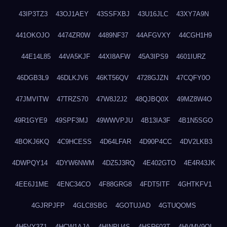
43IP3TZ3
43OJ1AEY
43SSFXBJ
43U16JLC
43XY7A9N
441OKOJO
4474ZR0W
4489NF37
44AFGVXY
44CGH1H9
44E14L85
44VA5KJF
44XI8AFW
45A3IPS9
4601IURZ
46DGB3L9
46DLKJV6
46KT56QV
4728GJZN
47CQFY0O
47JMVITW
47TRZS70
47W8J2J2
48QJBQ0X
49MZ8W4O
49R1GYE9
49SPF3MJ
49WWVPJU
4B13IA3F
4B1N5SGO
4BOKJ6KQ
4C9HCESS
4D64LFAR
4D90P4CC
4DV2LKB3
4DWPQY14
4DYW6NWM
4DZ5J3RQ
4E402GTO
4E4R43JK
4EE6J1ME
4ENC34CO
4F88GRG8
4FDT5ITF
4GHTKFV1
4GJRPJFP
4GLC8SBG
4GOTUJAD
4GTUQOMS
4H5VY3Z1
4HCW1AJA
4HINPU4S
4HSR603T
4HVMV9QI