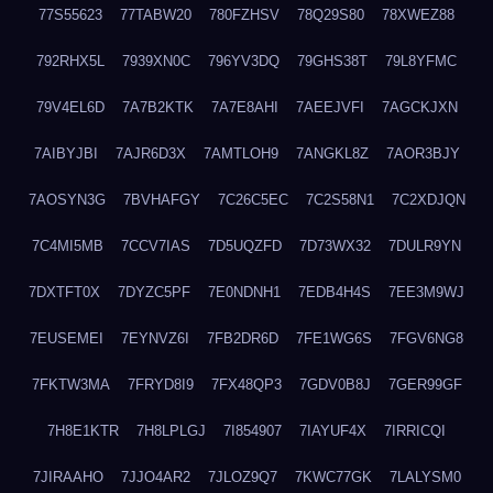
77S55623
77TABW20
780FZHSV
78Q29S80
78XWEZ88
792RHX5L
7939XN0C
796YV3DQ
79GHS38T
79L8YFMC
79V4EL6D
7A7B2KTK
7A7E8AHI
7AEEJVFI
7AGCKJXN
7AIBYJBI
7AJR6D3X
7AMTLOH9
7ANGKL8Z
7AOR3BJY
7AOSYN3G
7BVHAFGY
7C26C5EC
7C2S58N1
7C2XDJQN
7C4MI5MB
7CCV7IAS
7D5UQZFD
7D73WX32
7DULR9YN
7DXTFT0X
7DYZC5PF
7E0NDNH1
7EDB4H4S
7EE3M9WJ
7EUSEMEI
7EYNVZ6I
7FB2DR6D
7FE1WG6S
7FGV6NG8
7FKTW3MA
7FRYD8I9
7FX48QP3
7GDV0B8J
7GER99GF
7H8E1KTR
7H8LPLGJ
7I854907
7IAYUF4X
7IRRICQI
7JIRAAHO
7JJO4AR2
7JLOZ9Q7
7KWC77GK
7LALYSM0