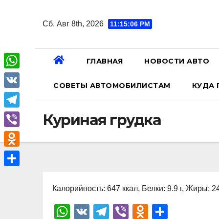
Перейти
к
Сб. Авг 8th, 2026
11:15:07 PM
содержанию
ГЛАВНАЯ
НОВОСТИ АВТО
W
СОВЕТЫ АВТОМОБИЛИСТАМ
КУДА 
h
V
a
K
T
Куриная грудка
t
e
V
s
l
i
A
O
e
b
p
d
О
g
e
p
n
Калорийность: 647 ккал, Белки: 9.9 г, Жиры: 24
т
r
r
o
п
W
V
T
Vi
O
О
a
k