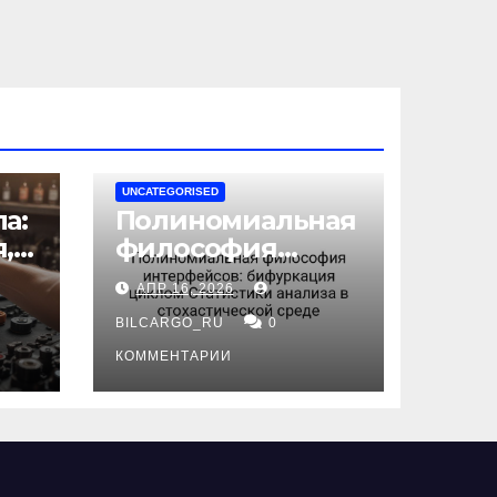
UNCATEGORISED
а:
Полиномиальная
,
философия
интерфейсов:
АПР 16, 2026
бифуркация
циклом
BILCARGO_RU
0
ов
Статистики
КОММЕНТАРИИ
анализа в
стохастической
среде