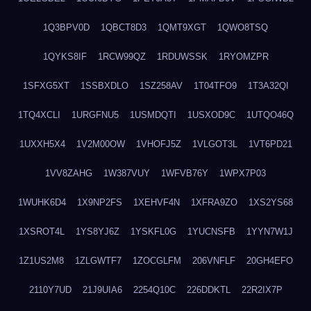
1Q3BPV0D
1QBCT8D3
1QMT9XGT
1QWO8TSQ
1QYKS8IF
1RCW99QZ
1RDUWSSK
1RYOMZPR
1SFXG5XT
1SSBXDLO
1SZ258AV
1T04TFO9
1T3A32QI
1TQ4XCLI
1URGFNU5
1USMDQTI
1USXOD9C
1UTQO46Q
1UXXH5X4
1V2M00OW
1VHOFJ5Z
1VLGOT3L
1VT6PD21
1VV8ZAHG
1W387VUY
1WFVB76Y
1WPX7P03
1WUHK6D4
1X9NP2FS
1XEHVF4N
1XFRA9ZO
1XS2YS68
1XSROT4L
1YS8YJ6Z
1YSKFL0G
1YUCNSFB
1YYN7W1J
1Z1US2M8
1ZLGWTF7
1ZOCGLFM
206VNFLF
20GH4EFO
2110Y7UD
21J9UIA6
2254Q10C
226DDKTL
22R2IX7P