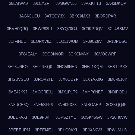
39LAIWA9
39LCYZRI
39MGWN55
39PXKH1B
3A43DKQP
3AGNJUCU
3ATCGY3X
3BKC9MX3
3BORDPAR
3BVH0QRQ
3BWP93L1
3BYQ70GJ
3C9KPDQV
3CL4BSMV
3EIFINEE
3EORXV8Z
3EQ3JWOM
3F09CZ9V
3F1DPDSC
3F84EALY
3GGDN4OR
3GKCN4NY
3GVOCWRP
3H28UNEO
3H92RKQ0
3HG56NHN
3HHJ1KQM
3HSTLPXX
3HSUVSEU
3JRQV2TE
3JX0QDYF
3LXYAX0G
3M0R5J0Y
3ME42K9J
3MOCREJ1
3MX1P1T9
3MYP6NEF
3N0IPODU
3N8UCE6Q
3NE5SFF6
3NH0FX33
3NISGAEP
3O3KQQ4F
3OBDFAXI
3OE9P0KI
3OPSZTYE
3OSK46GW
3P20H0VW
3PEBEUPM
3PFEI4E1
3PHQ0AXL
3PJX8KV3
3PWL81U6