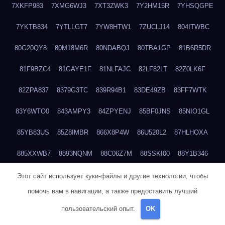
7XKFP983
7XMG6WJ3
7XT3ZWK3
7Y2HM15R
7YHSQGPE
7YKTB834
7YTLLGT7
7YW8HTW1
7ZUCLJ14
804ITWBC
80G20QY8
80M18M6R
80NDABQJ
80TBA1GP
81B6R5DR
81F9BZC4
81GAYE1F
81NLFAJC
82LF82LT
82Z0LK6F
82ZPA837
8379G3TC
839R94B1
83DE49ZB
83FF7WTK
83Y6WTO0
843AMPY3
84ZPYENJ
85BF0JNS
85NIO1GL
85YB83US
85Z8IMBR
866X8P4W
86U520L2
87HLHOXA
885XXWB7
8893NQNM
88C06Z7M
88SSKI00
88Y1B346
88ZYQON6
88ZZ29JA
895NL72T
89WVKQCH
8A6B5EEP
Этот сайт использует куки-файлы и другие технологии, чтобы
помочь вам в навигации, а также предоставить лучший
8BBJWQMN
8BJPIIGO
8BSWANL0
8BVB056I
8BZT9YKF
пользовательский опыт.
OK
8BZZZWSD
8C2C6QL5
8C6H1X9Q
8CEG9O6P
8CFDQ2M4