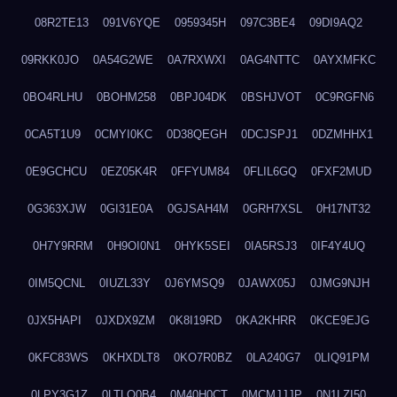
08R2TE13
091V6YQE
0959345H
097C3BE4
09DI9AQ2
09RKK0JO
0A54G2WE
0A7RXWXI
0AG4NTTC
0AYXMFKC
0BO4RLHU
0BOHM258
0BPJ04DK
0BSHJVOT
0C9RGFN6
0CA5T1U9
0CMYI0KC
0D38QEGH
0DCJSPJ1
0DZMHHX1
0E9GCHCU
0EZ05K4R
0FFYUM84
0FLIL6GQ
0FXF2MUD
0G363XJW
0GI31E0A
0GJSAH4M
0GRH7XSL
0H17NT32
0H7Y9RRM
0H9OI0N1
0HYK5SEI
0IA5RSJ3
0IF4Y4UQ
0IM5QCNL
0IUZL33Y
0J6YMSQ9
0JAWX05J
0JMG9NJH
0JX5HAPI
0JXDX9ZM
0K8I19RD
0KA2KHRR
0KCE9EJG
0KFC83WS
0KHXDLT8
0KO7R0BZ
0LA240G7
0LIQ91PM
0LPY3G1Z
0LTLQ0B4
0M40H0CT
0MCMJJJP
0N1LZI50