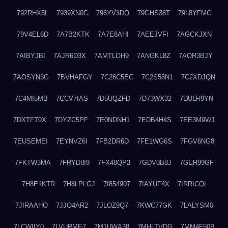
792RHX5L
7939XN0C
796YV3DQ
79GHS38T
79L8YFMC
79V4EL6D
7A7B2KTK
7A7E8AHI
7AEEJVFI
7AGCKJXN
7AIBYJBI
7AJR6D3X
7AMTLOH9
7ANGKL8Z
7AOR3BJY
7AOSYN3G
7BVHAFGY
7C26C5EC
7C2S58N1
7C2XDJQN
7C4MI5MB
7CCV7IAS
7D5UQZFD
7D73WX32
7DULR9YN
7DXTFT0X
7DYZC5PF
7E0NDNH1
7EDB4H4S
7EE3M9WJ
7EUSEMEI
7EYNVZ6I
7FB2DR6D
7FE1WG6S
7FGV6NG8
7FKTW3MA
7FRYD8I9
7FX48QP3
7GDV0B8J
7GER99GF
7H8E1KTR
7H8LPLGJ
7I854907
7IAYUF4X
7IRRICQI
7JIRAAHO
7JJO4AR2
7JLOZ9Q7
7KWC77GK
7LALYSM0
7LCWIIY0
7LVURME7
7M1UWA38
7MHLTVDG
7MM4F50B