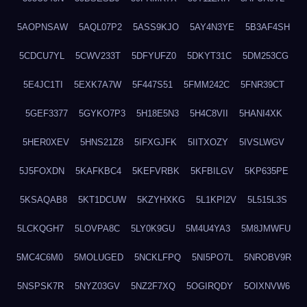
5AOPNSAW
5AQL07P2
5ASS9KJO
5AY4N3YE
5B3AF4SH
5CDCU7YL
5CWV233T
5DFYUFZ0
5DKYT31C
5DM253CG
5E4JC1TI
5EXK7A7W
5F447S51
5FMM242C
5FNR39CT
5GEF3377
5GYKO7P3
5H18E5N3
5H4C8VII
5HANI4XK
5HER0XEV
5HNS21Z8
5IFXGJFK
5IITXOZY
5IVSLWGV
5J5FOXDN
5KAFKBC4
5KEFVRBK
5KFBILGV
5KP635PE
5KSAQAB8
5KT1DCUW
5KZYHXKG
5L1KPI2V
5L515L3S
5LCKQGH7
5LOVPA8C
5LY0K9GU
5M4U4YA3
5M8JMWFU
5MC4C6M0
5MOLUGED
5NCKLFPQ
5NI5PO7L
5NROBV9R
5NSPSK7R
5NYZ03GV
5NZ2F7XQ
5OGIRQDY
5OIXNVW6