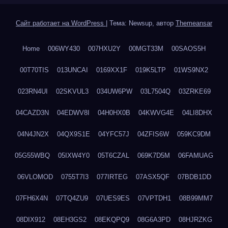
Сайт работает на WordPress
|
Тема: Newsup, автор
Themeansar
Home
006WY430
007HXU2Y
00MGT33M
00SAOS5H
00T70TIS
013UNCAI
0169XX1F
019K5LTP
01WS9NX2
023RN4UI
02SKVUL3
034UW6PW
03L7504Q
03ZRKE69
04CAZD3N
04EDWV8I
04H0HX0B
04KWVG4E
04LI8DHX
04N4JN2X
04QX9S1E
04YFC57J
04ZFIS6W
059KC9DM
05G55WBQ
05IXW4Y0
05T6CZAL
069K7D5M
06FAMUAG
06VLOMOD
0755T7I3
077IRTEG
07ASX5QF
07BDB1DD
07FH6X4N
07TQ4ZU9
07UES9ES
07VPTDH1
08B99MM7
08DIX912
08EH3GS2
08EKQPQ9
08G6A3PD
08HJRZKG