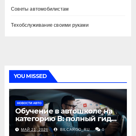
Советы автомобилистам
Техобслуживание своими руками
YOU MISSED
НОВОСТИ АВТО
Обучение в автошколе на
категорию В: полный гид
для будущих водителей
МАЙ 21, 2026
BILCARGO_RU
0