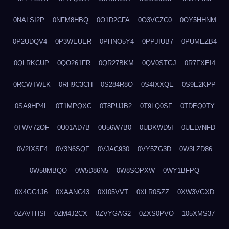
0NALSI2P
0NFM8HBQ
0O1D2CFA
0O3VCZC0
0OY5HHNM
0P2UDQV4
0P3WEUER
0PHNO5Y4
0PPJIUB7
0PUMEZB4
0QLRKCUP
0QO261FR
0QR27BKM
0QV0STGJ
0R7FXEI4
0RCWTWLK
0RH9C3CH
0S284R8O
0S4IXXQE
0S9E2KPP
0SA9HP4L
0T1MPQXC
0T8PUJB2
0T9LQ0SF
0TDEQ0TY
0TWV72OF
0U01AD7B
0U56W7B0
0UDKWD5I
0UELVNFD
0V2IXSF4
0V3N6SQF
0VJAC930
0VY5ZG3D
0W3LZD86
0W58MBQO
0W5D86N5
0W8SOPXW
0WY1BFPQ
0X4GG1J6
0XAANC43
0XI05VVT
0XLR0SZZ
0XW3VGXD
0ZAVTHSI
0ZM4J2CX
0ZVYGAG2
0ZXS0PVO
105XMS37