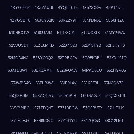
4XYOT662
4XZYAUHI
4YQHH612
4Z52SO0V
4ZP14UIL
4ZVGSBH0
50JO9B1K
50KZ2V9P
50NNJN5E
50S8F1Z0
510NBX1W
5160U7JM
51D7XGKL
51JUGSIB
51MY24WU
51VJOSDY
51ZE8MKB
522X4O28
52D4GH9B
52FJKYTB
52MOA4HC
52SYO0Q2
52TPECFV
52W5K0BY
52XXY91Q
53ATDBWI
53EKZAMH
53Z8FUAW
54PKU5CO
551HGV0S
553WPS4S
55FLR3W1
55IE9L4V
55JKJF3L
55NCOA72
55QDIRSM
55XAQHMU
56975PIR
56GSA0U2
56QN3KEB
56SCV4BG
571FDQ4T
5771DEGW
57G6BV7Y
57IUFJJS
57LA2HJ6
57N9R0VG
57Z141YR
584ZQC53
58G12L5U
595U946N
59BSESDJ
59FRMR7X
59T11ZKH
5AFUR9TL