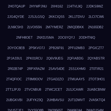
2HO7QAUP
2HYWPJNU
2IIHI162
2J4TVL9Q
2JDKS9WZ
2JG4QYDE
2JSJLGSQ
2KKCIQS5
2KL1TDVU
2LCI7CW6
2LN9C5H3
2LVOI55N
2M7YMERZ
2MIQDBKK
2N165DB2
2NFH8OET
2NXDJSMA
2OC6YQYJ
2ODHTNIQ
2OYOC8EB
2P5KVO7J
2PB26F91
2PFU2MB3
2PGICZT7
2PJA33U1
2PK01RCU
2Q6V9UEG
2QFIABDG
2QYABSTR
2R02B74P
2RPXRAZM
2SAV54DE
2SS1XHM0
2T0TIR21
2T4QFIOC
2T8M8OOV
2TGAD2ZO
2TMUAAY5
2TOT3HO1
2TT1JPJ0
2TVCNBU8
2TWC2CET
2U1JCAWR
2UABCBNW
2UBGKVBI
2UFYK23Q
2UHBAVSU
2UT1DWVT
2VA5KTQ4
2VUSTJE1
2VY55Q8B
2W29565T
2W496244
2WADJS4M