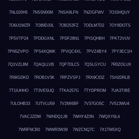
7NL020H5
7NS5N00M
7NSA9LFN
7NZIGFWV
7O15HQUY
7O6U1WZR
7O89DJ0L
7OB253FZ
7ODLM7D2
7OY8DOTS
7P5VTP24
7PDDGXNL
7PDF28N1
7PISQHBH
7PKT2VUV
7PN5ZVPO
7PS4XQMK
7PVQC4XL
7PVZ4BY4
7PY3EC1H
7Q1VZL8M
7QAQLLVB
7QP7DLC5
7QSLGYCU
7R0ZOLUX
7R9IGDKD
7ROB1V3K
7RPZVSPJ
7RX9CIDZ
7SH2DRLB
7T1IUHHO
7T3VE5UQ
7TKA257G
7TYDPROM
7UA3TIBE
7ULOHB33
7UTVLU59
7V2MI6BF
7V37GO5C
7V513WU4
7VACJZDW
7WHDQ1JB
7WHY4Z0N
7WQXY6L4
7WRFNCB0
7WWR3W39
7WZCNQ7C
7X1TM5XQ