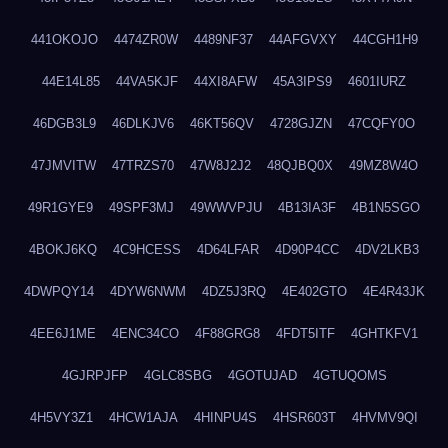
441OKOJO
4474ZR0W
4489NF37
44AFGVXY
44CGH1H9
44E14L85
44VA5KJF
44XI8AFW
45A3IPS9
4601IURZ
46DGB3L9
46DLKJV6
46KT56QV
4728GJZN
47CQFY0O
47JMVITW
47TRZS70
47W8J2J2
48QJBQ0X
49MZ8W4O
49R1GYE9
49SPF3MJ
49WWVPJU
4B13IA3F
4B1N5SGO
4BOKJ6KQ
4C9HCESS
4D64LFAR
4D90P4CC
4DV2LKB3
4DWPQY14
4DYW6NWM
4DZ5J3RQ
4E402GTO
4E4R43JK
4EE6J1ME
4ENC34CO
4F88GRG8
4FDT5ITF
4GHTKFV1
4GJRPJFP
4GLC8SBG
4GOTUJAD
4GTUQOMS
4H5VY3Z1
4HCW1AJA
4HINPU4S
4HSR603T
4HVMV9QI