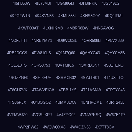
4I5H850W
4IL73M3I
4JGM8GIJ
4JH8IPKK
4JS349D2
4K2GFW1N
4K4KVN36
4KML855I
4KNS3G0Y
4KQJIFMI
4KWTO3AT
4LXNH9M8
4M8RR8DW
4NNSAVOG
4NOFJHTI
4NRBYMY1
4O9WC0SL
4ORR508B
4P5VX889
4PE2DGG9
4PW810LS
4Q1M7Q60
4QAHYG43
4QHYCH8B
4QL610TS
4QRSJ753
4QVTMIC5
4QXRDQN7
4S31TENQ
4SGZZGF9
4SHI3FUE
4SRMCB32
4SYJTR01
4T4UXTTO
4T8GUZVK
4TAWVEKW
4TBBI1Y5
4TJ1ASNW
4TPTYC45
4TSJ6PJX
4U48QGQ2
4UMM8LXA
4UNHPQM1
4URT243L
4VFMWJZ0
4VGSLXPJ
4VJZYO02
4VNW7KSQ
4W6ZE1F7
4WP2PW82
4WQWQXX8
4WXQZN38
4X7TT8GV