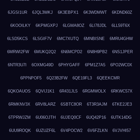
6JGSI1UR
6JQL3WKJ
6K3EBPX1
6K3WDMWT
6KDND60Z
6KOOILKY
6KPMGXPJ
6LGMA8OZ
6LI78JDL
6LL59T6X
6LSD5KCS
6LSGIF7V
6MC7XUTQ
6MNBISNE
6MRU4GHW
6MRWI2FW
6MUKQ2Q2
6N6MCPD2
6N8H9PB2
6NS1JPER
6NTR3U7I
6OXMG49D
6PHYGAFF
6PM1Z7A5
6PO2WC0X
6PPNPOF5
6Q23B2FW
6QE19FL3
6QEEKCMR
6QKOAUOS
6QVIJ1K1
6R431JL5
6RGMWOLX
6RKWC57X
6RMKNV3X
6RV8LARZ
6SBTC8OR
6T3R3AJM
6TKE2JE3
6TPRWJZM
6U06OJTH
6UJEQ0CF
6UQ42P16
6UTK14DG
6UU9ROQK
6UZUZF6L
6V4POCW2
6V6FZLKN
6VJVHI57