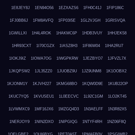
1E8JEY8J
1EN94O56
1EZXAZS6
1FH0C41J
1FIP186C
1FJ0BB6J
1FM8AVFQ
1FP03I5E
1GL2VJGH
1GRISVQA
1GWILLXI
1H4L4ROK
1HAKMC6P
1HDB3VUY
1HHJEK58
1HR93CXT
1I70CGZX
1IASZ8H3
1IF86W04
1IHA2RU7
1IOKJ9IZ
1IOWA7OG
1IWGPKRW
1JEZBYO7
1JFVZL7X
1JKQPSW2
1JL35ZZ0
1JUOBZ9U
1JZ9UNM8
1K1OOBX2
1KJONM1Y
1KJVH227
1KMG68BO
1KQW0D9E
1KUB22OP
1KUC7YQ5
1KVUSEU1
1L0EECVC
1L92C1GM
1LO2KT45
1LVWMXC9
1MF16JX6
1MZGQ4D3
1N3AELFF
1N3R82X5
1NERJOY9
1NIN2DXO
1NIPGIQG
1NTYF4RH
1NZ06F8Q
1OELGBE2
1OUI6BYG
1PET0A5T
1PMAFB0V
1PSGIWB2