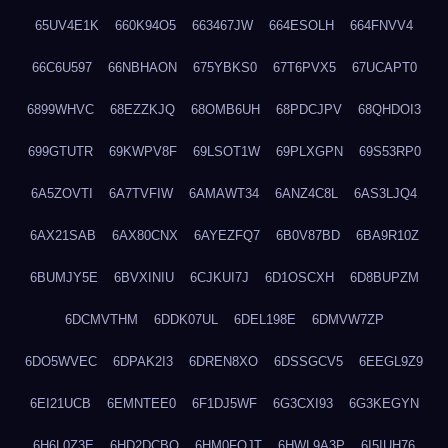
65UV4E1K
660K94O5
663467JW
664ESOLH
664FNVV4
66C6U597
66NBHAON
675YBKS0
67T6PVX5
67UCAPT0
6899WHVC
68EZZKJQ
68OMB6UH
68PDCJPV
68QHDOI3
699GTUTR
69KWPV8F
69LSOT1W
69PLXGPN
69S53RP0
6A5ZOVTI
6A7TVFIW
6AMAWT34
6ANZ4C8L
6AS3LJQ4
6AX21SAB
6AX80CNX
6AYEZFQ7
6B0V87BD
6BA9R10Z
6BUMJY5E
6BVXINIU
6CJKUI7J
6D1OSCXH
6D8BUPZM
6DCMVTHM
6DDK07UL
6DEL198E
6DMVW7ZP
6DO5WVEC
6DPAK2I3
6DREN8XO
6DSSGCV5
6EEGL9Z9
6EI21UCB
6EMNTEE0
6F1DJ5WF
6G3CXI93
6G3KEGYN
6H6L0Z3E
6HD2DCBO
6HM0FQJT
6HWL9A3P
6I5IUH76