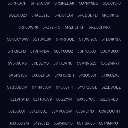
5OPF8A7F
5PI2KCCW
5PMRZDAK
5Q7NY9BS
5QDQI5F8
5QL8UU2J
5RALQ21C
5RBG4E64
5RCDBBFD
5ROV8T2I
5RP6DWR8
5RZ72FTS
5RZPCFKF
5RZQDHMO
5SNLKYWW
5ST3XE0K
5T4RFJQE
5TDWI9U5
5TDWKNIX
5THBIEFD
5TVPRN5V
5UJY0QQ2
5UPNX603
5UUMB8OT
5V5K9CVS
5VB3LIYB
5VTXJVNC
5VVNNS1S
5XJ2MR7Y
5XSF9JLS
5XU6ZP3A
5Y0HCRBH
5Y1QS60T
5Y86UZX6
5YB5BBQM
5YHM530M
5YO667IH
5YO7ZQGL
5Z1BWJEZ
5Z1VP9TD
5ZYFJGV9
60IZ2Y44
60X8LPUK
62LJGRE8
6316UU0I
634ZKLU1
63MVU7SW
63SPQINX
63WDQUHH
63X60DYM
64996J11
659M6G4O
65TIBAG5
65TN6NPQ