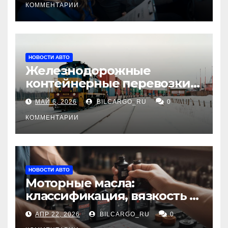
КОММЕНТАРИИ
НОВОСТИ АВТО
Железнодорожные
контейнерные перевозки
из Китая в Россию:
МАЙ 6, 2026
BILCARGO_RU
0
маршруты, сроки и
требования
КОММЕНТАРИИ
НОВОСТИ АВТО
Моторные масла:
классификация, вязкость и
рекомендации по выбору
АПР 22, 2026
BILCARGO_RU
0
для различных типов