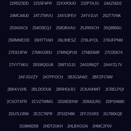
22RDZ3DD
22S5F4PR
22XXR3UO
232PTAJG
24AZ56D2
24MC44U0
24TJTMVU
24XS3FEV
24YV1LVI
252T7VNK
253A0XC6
254O5EQJ
258OBXAU
25JR0XCH
25Q8956U
25RMMEOD
26HTTV6H
26L0HESZ
270L4YOL
276UFPNM
27E8J3FW
27MKG0DU
27MNQPU0
27NBD68F
27O3D674
27VYT4KU
28SMQGU6
299T1G15
2A01R6QT
2AAYZL7V
2AFJGVZY
2ATPPOCH
2B2G3AW2
2BFZFCNW
2BKKV1H5
2BLDOOU6
2BRHOLRJ
2CKA0HWT
2CRELPQI
2CSOTXFR
2CVZ7WMG
2D26EBXW
2D942LRG
2DPSN680
2DU7LORM
2EZC76PR
2F53ZH8K
2FFJSSR3
2G789XQE
2G8M6D58
2HDT2UKH
2HLBXGGN
2HMC2F0V