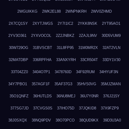
2WGUIKKG
2WK2EL88
2WNPNKRH
2WV0ZHMD
2X7CQ1SY
2XYTJWGS
2Y7I1IC2
2YKK8NSK
2YT95AO1
2YV3O361
2YXVOCOL
2Z2JNBKZ
2ZAJL9NV
30D5VUM9
30W729OG
31BVSCBT
31L8FP95
31M0MR2X
32AT2VLN
32MATDBP
336RPFHA
33ANXYRH
33CR504T
33DY1V30
33T04ZZ0
3404O7P1
3478760D
34F92RUM
34HYUF3N
34Y7PBO1
357AGF1F
35AF37G3
35HVS0VG
35MJZMAN
35O1QNFZ
36HUTLDS
36NU8MEJ
36U7Y0NR
376J215Y
377SG7JD
37CVGS0S
37IHO75D
37JQKID8
37X9FZP9
38J0SXQX
38NQ9PDV
38O70PCO
38QUD9KX
39D3U3A0