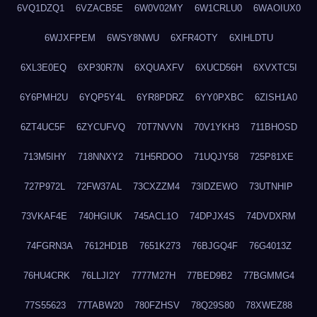
6VQ1DZQ1
6VZACB5E
6W0V02MY
6W1CRLU0
6WAOIUX0
6WJXFPEM
6WSY8NWU
6XFR4OTY
6XIHLDTU
6XL3E0EQ
6XP30R7N
6XQUAXFV
6XUCD56H
6XVXTC5I
6Y6PMH2U
6YQP5Y4L
6YR8PDRZ
6YY0PXBC
6ZISH1A0
6ZT4UC5F
6ZYCUFVQ
70T7NVVN
70V1YKH3
711BHOSD
713M5IHY
718NNXY2
71H5RDOO
71UQJY58
725P81XE
727P972L
72FW37AL
73CXZZM4
73IDZEWO
73UTNHIP
73VKAF4E
740HGIUK
745ACL1O
74DPJX4S
74DVDXRM
74FGRN3A
7612HD1B
7651K273
76BJGQ4F
76G4013Z
76HU4CRK
76LLJI2Y
7777M27H
77BED9B2
77BGMMG4
77S55623
77TABW20
780FZHSV
78Q29S80
78XWEZ88