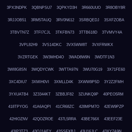
3PX3NDPK
3QBNPSU7
3QPKYD3H
3R660UUO
3R8OBY8R
3RJJOB51
3RM5TAUQ
3RV0N612
3SRBQEDJ
3SXFZOBA
3TBVTN7Z
3TFI7CJL
3TKFBN73
3TTB618D
3TVMVY4A
3VPL82H9
3VS14DKC
3VX5WW8T
3VXFRWKX
3VZRTGEK
3W3MHD4O
3WAD8W9N
3WDTF1N3
3WI8G8SN
3WQDYCWK
3WTTA97N
3WU70G19
3X71FE60
3XC4DIU7
3XMIH0VI
3XMLLD4K
3XWW9P5D
3Y2Z2FMH
3YXUATB4
3Z3344KT
3ZBBJF82
3ZUNKQ9P
40PEO5RM
418TPYOG
41A6AQPI
41CR68ZC
428MPM7O
42EW9PZP
42HIOZNV
42QOZROE
437L5RRA
43BE766X
43EEF23E
43IP3TZ3
43OJ1AEY
43SSFXBJ
43U16JLC
43XY7A9N